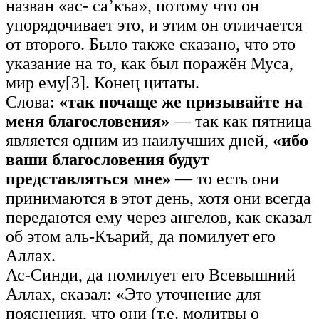
назван «ас- са’къа», потому что он
упорядочивает это, и этим он отличается
от второго. Было также сказано, что это
указание на то, как был поражён Муса,
мир ему[3]. Конец цитаты.
Слова:
«так почаще же призывайте на
меня благословения»
— так как пятница
является одним из наилучших дней,
«ибо
ваши благословения будут
представляться мне»
— то есть они
принимаются в этот день, хотя они всегда
передаются ему через ангелов, как сказал
об этом аль-Къарий, да помилует его
Аллах.
Ас-Синди, да помилует его Всевышний
Аллах, сказал: «Это уточнение для
пояснения, что они (т.е. молитвы о