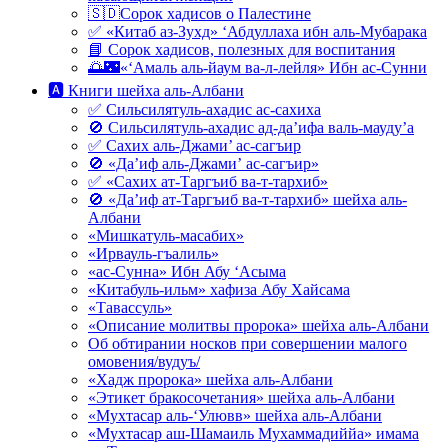
🇸🇩Сорок хадисов о Палестине
✅ «Китаб аз-Зухд» ‘Абдуллаха ибн аль-Мубарака
📘 Сорок хадисов, полезных для воспитания
🌅🌃«‘Амаль аль-йаум ва-л-лейля» Ибн ас-Сунни
🅰 Книги шейха аль-Албани
✅ Сильсилятуль-ахадис ас-сахиха
🚫 Сильсилятуль-ахадис ад-да’ифа валь-мауду’а
✅ Сахих аль-Джами’ ас-сагъир
🚫 «Да’иф аль-Джами’ ас-сагъир»
✅ «Сахих ат-Таргъиб ва-т-тархиб»
🚫 «Да’иф ат-Таргъиб ва-т-тархиб» шейха аль-
Албани
«Мишкатуль-масабих»
«Ирвауль-гъалиль»
«ас-Сунна» Ибн Абу ‘Асыма
«Китабуль-ильм» хафиза Абу Хайсама
«Тавассуль»
«Описание молитвы пророка» шейха аль-Албани
Об обтирании носков при совершении малого
омовения/вудуъ/
«Хадж пророка» шейха аль-Албани
«Этикет бракосочетания» шейха аль-Албани
«Мухтасар аль-‘Улювв» шейха аль-Албани
«Мухтасар аш-Шамаиль Мухаммадиййа» имама