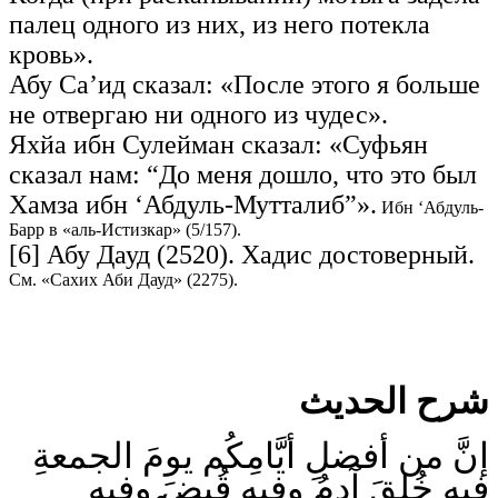
палец одного из них, из него потекла
кровь».
Абу Са’ид сказал: «После этого я больше
не отвергаю ни одного из чудес».
Яхйа ибн Сулейман сказал: «Суфьян
сказал нам: “До меня дошло, что это был
Хамза ибн ‘Абдуль-Мутталиб”».
Ибн ‘Абдуль-
Барр в «аль-Истизкар» (5/157).
[6] Абу Дауд (2520). Хадис достоверный.
См. «Сахих Аби Дауд» (2275).
شرح الحديث
إنَّ من أفضلِ أيَّامِكُم يومَ الجمعةِ
فيهِ خُلِقَ آدمُ وفيهِ قُبِضَ وفيهِ