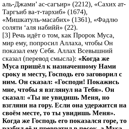
аль-Джами’ ас-сагъир» (2212), «Сахих ат-
Таргъиб ва-т-тархиб» (1674),
«Мишкатуль-масабих» (1361), «Фадлю
соляти ‘аля набийй» (22).
[3] Речь идёт о том, как Пророк Муса,
мир ему, попросил Аллаха, чтобы Он
показал ему Себя. Аллах Всевышний
сказал (перевод смысла):
«Когда же
Муса пришёл к назначенному Нами
сроку и месту, Господь его заговорил с
ним. Он сказал: «Господи! Покажись
мне, чтобы я взглянул на Тебя». Он
сказал: «Ты не увидишь Меня, но
взгляни на гору. Если она удержится на
своём месте, то ты увидишь Меня».
Когда же Господь его показался горе, то
разбил её и превратил в песок, а Муса