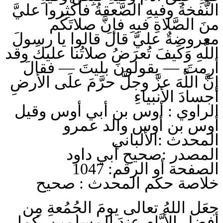
النَّفخةُ وفيهِ الصَّعقةُ فأكْثِروا عليَّ
منَ الصَّلاةِ فيهِ فإنَّ صلاتَكُم
معروضةٌ عليَّ قالَ قالوا يا رسولَ
اللَّهِ وَكَيفَ تُعرَضُ صلاتُنا عليكَ وقد
أرِمتَ — يقولونَ بليتَ — فقالَ
إنَّ اللَّهَ عزَّ وجلَّ حرَّمَ علَى الأرضِ
أجسادَ الأنبياءِ
الراوي : أوس بن أبي أوس وقيل
أوس بن أوس والد عمرو
المحدث :الألباني
المصدر :صحيح أبي داود
الصفحة أو الرقم: 1047
خلاصة حكم المحدث : صحيح
جعَل اللهُ تعالى يومَ الجُمُعةِ مِن
أفضلِ الأيَّام عندَ المسلمين، كما