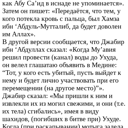
как Абу Са’ид в иснаде не упоминается».
Затем он пишет: «Передаётся, что тем, у
кого потекла кровь с пальца, был Хамза
ибн ‘Абдуль-Мутталиб, да будет доволен
им Аллах».
В другой версии сообщается, что Джабир
ибн ‘Абдуллах сказал: «Когда Му’авия
решил провести (канал) воды до Ухуда,
он велел глашатаю объявить в Медине:
“Тот, у кого есть убитый, пусть выйдет к
нему и будет лично участвовать при его
перемещении (на другое место)”».
Джабир сказал: «Мы пришли к ним и
извлекли их из могил свежими, и они (т.е.
их тела) сгибались», имея в виду
шахидов, (погибших в битве при) Ухуде.
Когда (при раскапывании) мотыга задела