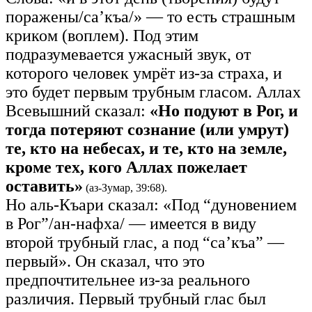
поражены/са’къа/» — то есть страшным
криком (воплем). Под этим
подразумевается ужасный звук, от
которого человек умрёт из-за страха, и
это будет первым трубным гласом. Аллах
Всевышний сказал:
«Но подуют в Рог, и
тогда потеряют сознание (или умрут)
те, кто на небесах, и те, кто на земле,
кроме тех, кого Аллах пожелает
оставить»
(аз-Зумар, 39:68).
Но аль-Къари сказал: «Под “дуновением
в Рог”/ан-нафха/ — имеется в виду
второй трубный глас, а под “са’къа” —
первый». Он сказал, что это
предпочтительнее из-за реального
различия. Первый трубный глас был