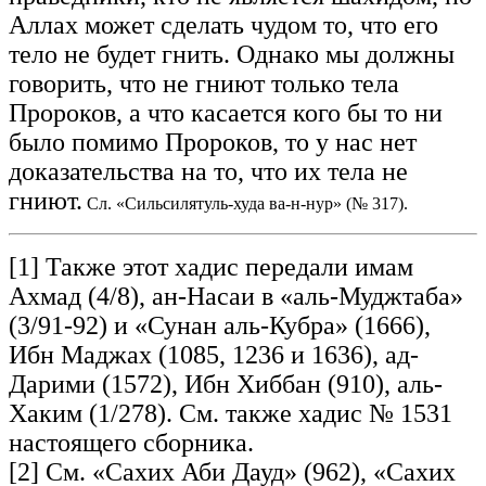
Аллах может сделать чудом то, что его
тело не будет гнить. Однако мы должны
говорить, что не гниют только тела
Пророков, а что касается кого бы то ни
было помимо Пророков, то у нас нет
доказательства на то, что их тела не
гниют.
Сл. «Сильсилятуль-худа ва-н-нур» (№ 317).
[1] Также этот хадис передали имам
Ахмад (4/8), ан-Насаи в «аль-Муджтаба»
(3/91-92) и «Сунан аль-Кубра» (1666),
Ибн Маджах (1085, 1236 и 1636), ад-
Дарими (1572), Ибн Хиббан (910), аль-
Хаким (1/278). См. также хадис № 1531
настоящего сборника.
[2] См. «Сахих Аби Дауд» (962), «Сахих