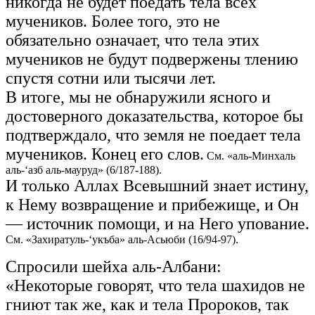
никогда не будет поедать тела всех
мучеников. Более того, это не
обязательно означает, что тела этих
мучеников не будут подвержены тлению
спустя сотни или тысячи лет.
В итоге, мы не обнаружили ясного и
достоверного доказательства, которое бы
подтверждало, что земля не поедает тела
мучеников. Конец его слов.
См. «аль-Минхаль
аль-‘азб аль-мауруд» (6/187-188).
И только Аллах Всевышний знает истину,
к Нему возвращение и прибежище, и Он
— источник помощи, и на Него упование.
См. «Захиратуль-‘укъба» аль-Асьюби (16/94-97).
Спросили шейха аль-Албани:
«Некоторые говорят, что тела шахидов не
гниют так же, как и тела Пророков, так