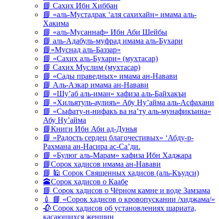
📘 Сахих Ибн Хиббан
📘 «аль-Мустадрак ‘аля сахихайн» имама аль-
Хакима
📘 «аль-Мусаннаф» Ибн Аби Шейбы
📘 аль-Адабуль-муфрад имама аль-Бухари
📘»Муснад аль-Баззар»
📘 «Сахих аль-Бухари» (мухтасар)
📘 Сахих Муслим (мухтасар)
📘 «Сады праведных» имама ан-Навави
📘 Аль-Азкар имама ан-Навави
📘 «Шу’аб аль-иман» хафиза аль-Байхакъи
📘 «Хильятуль-аулияъ» Абу Ну’айма аль-Асфахани
📘 «Сыфату-н-нифакъ ва на’ту аль-мунафикъина»
Абу Ну’айма
📘Книги Ибн Аби ад-Дунья
📘 «Радость сердец благочестивых» ‘Абду-р-
Рахмана ан-Насира ас-Са’ди.
📘 «Булюг аль-Марам» хафиза Ибн Хаджара
📘Сорок хадисов имама ан-Навави
📘 🕌 Сорок Священных хадисов (аль-Къудси)
🕋Сорок хадисов о Каабе
📘 Сорок хадисов о Чёрном камне и воде Замзама
💉 📘 «Сорок хадисов о кровопускании /хиджама/»
🥀 Сорок хадисов об установлениях шариата,
касающихся женщин