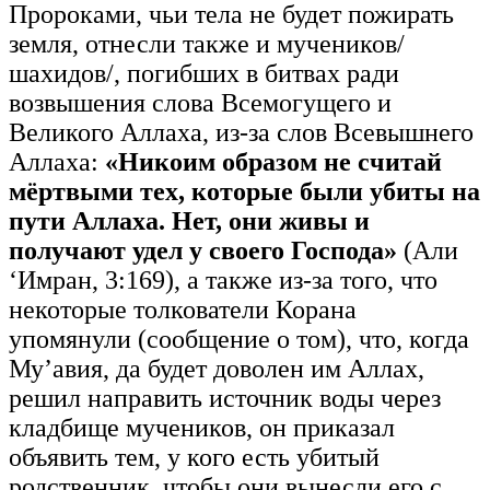
Пророками, чьи тела не будет пожирать
земля, отнесли также и мучеников/
шахидов/, погибших в битвах ради
возвышения слова Всемогущего и
Великого Аллаха, из-за слов Всевышнего
Аллаха:
«Никоим образом не считай
мёртвыми тех, которые были убиты на
пути Аллаха. Нет, они живы и
получают удел у своего Господа»
(Али
‘Имран, 3:169), а также из-за того, что
некоторые толкователи Корана
упомянули (сообщение о том), что, когда
Му’авия, да будет доволен им Аллах,
решил направить источник воды через
кладбище мучеников, он приказал
объявить тем, у кого есть убитый
родственник, чтобы они вынесли его с