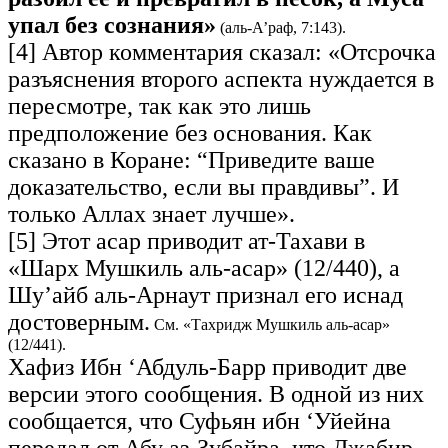
упал без сознания»
(аль-А’раф, 7:143).
[4] Автор комментария сказал: «Отсрочка
разъяснения второго аспекта нуждается в
пересмотре, так как это лишь
предположение без основания. Как
сказано в Коране: “Приведите ваше
доказательство, если вы правдивы”. И
только Аллах знает лучше».
[5] Этот асар приводит ат-Тахави в
«Шарх Мушкиль аль-асар» (12/440), а
Шу’айб аль-Арнаут признал его иснад
достоверным.
См. «Тахридж Мушкиль аль-асар»
(12/441).
Хафиз Ибн ‘Абдуль-Барр приводит две
версии этого сообщения. В одной из них
сообщается, что Суфьян ибн ‘Уйейна