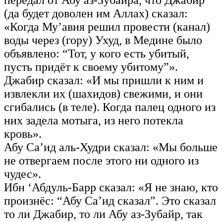
передал от Абу аз-Зубайра, что Джабир
(да будет доволен им Аллах) сказал:
«Когда Му’авия решил провести (канал)
воды через (гору) Ухуд, в Медине было
объявлено: “Тот, у кого есть убитый,
пусть придёт к своему убитому”».
Джабир сказал: «И мы пришли к ним и
извлекли их (шахидов) свежими, и они
сгибались (в теле). Когда палец одного из
них задела мотыга, из него потекла
кровь».
Абу Са’ид аль-Худри сказал: «Мы больше
не отвергаем после этого ни одного из
чудес».
Ибн ‘Абдуль-Барр сказал: «Я не знаю, кто
произнёс: “Абу Са’ид сказал”. Это сказал
то ли Джабир, то ли Абу аз-Зубайр, так