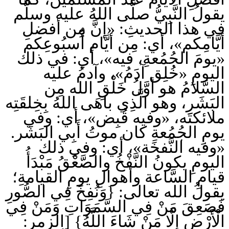
يقولُ النَّبِيُّ صلَّى اللهُ عليه وسلَّم
في هذا الحديثِ: «إنَّ مِن أفضلِ
أيَّامِكم»، أي: مِن أيَّام أُسبُوعِكم
«يومَ الجُمُعةِ، فيه»، أي: في ذلك
اليومِ «خُلِق آدَمُ»، وآدمُ عليه
السَّلامُ هو أوَّلُ خَلْقِ الله مِن
البَشَرِ، وهو الَّذِي باهَى اللهُ بِخِلقَتِه
ملائكتَه، «وفيه قُبِض»، أي: وفي
يومِ الجُمُعةِ كان موتُ أَبِي البَشَر.
«وفيه النَّفخَة»، أي: وفي ذلك
اليومِ يكونُ النَّفْخُ والصَّعْقُ مَبْدَأُ
قيامِ السَّاعة وأهوالِ يومِ القيامةِ؛
يقولُ الله تعالى: {وَنُفِخَ فِي الصُّورِ
فَصَعِقَ مَنْ فِي السَّمَوَاتِ وَمَنْ فِي
الْأَرْضِ إِلَّا مَنْ شَاءَ اللَّهُ} [الزمر: