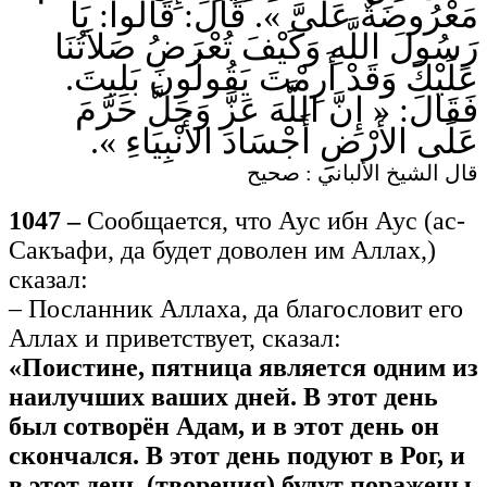
مَعْرُوضَةٌ عَلَىَّ ». قَالَ: قَالُوا: يَا
رَسُولَ اللَّهِ وَكَيْفَ تُعْرَضُ صَلاَتُنَا
عَلَيْكَ وَقَدْ أَرِمْتَ يَقُولُونَ بَلِيتَ.
فَقَالَ: « إِنَّ اللَّهَ عَزَّ وَجَلَّ حَرَّمَ
عَلَى الأَرْضِ أَجْسَادَ الأَنْبِيَاءِ ».
قال الشيخ الألباني : صحيح
1047 –
Сообщается, что Аус ибн Аус (ас-
Сакъафи, да будет доволен им Аллах,)
сказал:
– Посланник Аллаха, да благословит его
Аллах и приветствует, сказал:
«Поистине, пятница является одним из
наилучших ваших дней. В этот день
был сотворён Адам, и в этот день он
скончался. В этот день подуют в Рог, и
в этот день (творения) будут поражены,