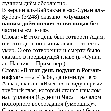
лучшим днём абсолютно.
В версии аль-Байхакъи в «ас-Сунан аль-
Кубра» (3/248) сказано:
«Лучшим
вашим днём является пятница»
без
частицы «мин/из».
Слова: «В этот день был сотворён Адам,
и в этот день он скончался» — то есть
умер. О его сотворении и смерти было
сказано в предыдущей главе (в «Сунан
ан-Насаи». – Прим. пер.).
Слова:
«В этот день подуют в Рог/ан-
нафха/»
— ат-Тыби, да помилует его
Аллах, сказал: «Имеется в виду первый
трубный глас, который станет началом
наступления (Судного) Часа и началом
повторного воссоздания (умерших)».
Слова: «и в этот день (творения) будут