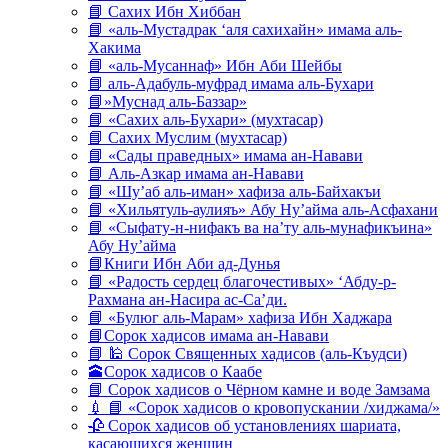
📘 Сахих Ибн Хиббан
📘 «аль-Мустадрак ‘аля сахихайн» имама аль-
Хакима
📘 «аль-Мусаннаф» Ибн Аби Шейбы
📘 аль-Адабуль-муфрад имама аль-Бухари
📘»Муснад аль-Баззар»
📘 «Сахих аль-Бухари» (мухтасар)
📘 Сахих Муслим (мухтасар)
📘 «Сады праведных» имама ан-Навави
📘 Аль-Азкар имама ан-Навави
📘 «Шу’аб аль-иман» хафиза аль-Байхакъи
📘 «Хильятуль-аулияъ» Абу Ну’айма аль-Асфахани
📘 «Сыфату-н-нифакъ ва на’ту аль-мунафикъина»
Абу Ну’айма
📘Книги Ибн Аби ад-Дунья
📘 «Радость сердец благочестивых» ‘Абду-р-
Рахмана ан-Насира ас-Са’ди.
📘 «Булюг аль-Марам» хафиза Ибн Хаджара
📘Сорок хадисов имама ан-Навави
📘 🕌 Сорок Священных хадисов (аль-Къудси)
🕋Сорок хадисов о Каабе
📘 Сорок хадисов о Чёрном камне и воде Замзама
💉 📘 «Сорок хадисов о кровопускании /хиджама/»
🥀 Сорок хадисов об установлениях шариата,
касающихся женщин