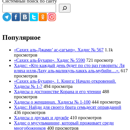
Системный поиск по сайту
Популярное
«Сахих аль-Джами’ ас-сагъир». Хадис № 567
1.1k
просмотров
«Сахих аль-Бухари». Хадис № 5590
721 просмотр
Хадис: «Кто каждый день будет по сто раз говорить: Ля
иляха илля-Лаху аль-маликуль-хаккъ аль-мубийн…».
617
просмотров
«Сахих аль-Бухари». 1. Книга: Начало откровений.
Хадисы № 1-7
494 просмотра
Хадисы о достоинстве Корана и его чтении
488
просмотров
Хадисы о женщинах. Хадисы № 1-100
444 просмотра
Хадис: Найди для своего брата семьдесят оправданий
436 просмотров
Хадисы о друзьях и дружбе
410 просмотров
Хадис о мусульманине, который проживает среди
многобожников
400 просмотров