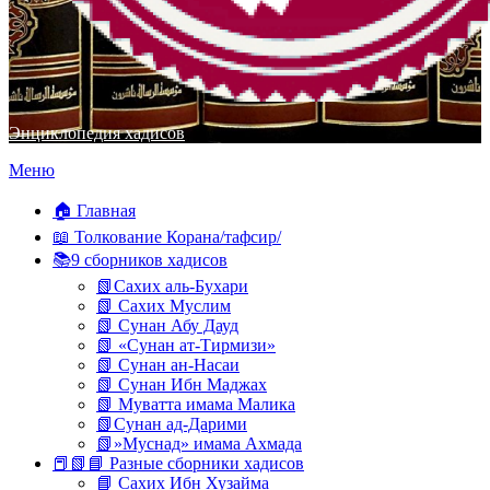
Энциклопедия хадисов
Перейти
Меню
к
содержимому
🏠 Главная
📖 Толкование Корана/тафсир/
📚9 сборников хадисов
📗Сахих аль-Бухари
📗 Сахих Муслим
📗 Сунан Абу Дауд
📗 «Сунан ат-Тирмизи»
📗 Сунан ан-Насаи
📗 Сунан Ибн Маджах
📗 Муватта имама Малика
📗Сунан ад-Дарими
📗»Муснад» имама Ахмада
📕📗📘 Разные сборники хадисов
📘 Сахих Ибн Хузайма