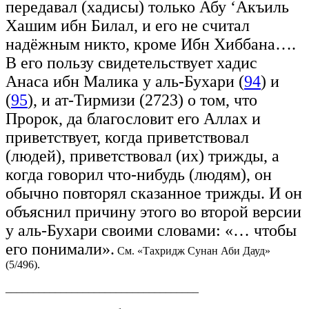
передавал (хадисы) только Абу ‘Акъиль
Хашим ибн Билал, и его не считал
надёжным никто, кроме Ибн Хиббана….
В его пользу свидетельствует хадис
Анаса ибн Малика у аль-Бухари (
94
) и
(
95
), и ат-Тирмизи (2723) о том, что
Пророк, да благословит его Аллах и
приветствует, когда приветствовал
(людей), приветствовал (их) трижды, а
когда говорил что-нибудь (людям), он
обычно повторял сказанное трижды. И он
объяснил причину этого во второй версии
у аль-Бухари своими словами: «… чтобы
его понимали».
См. «Тахридж Сунан Аби Дауд»
(5/496).
___________________________________