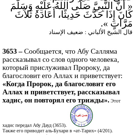
« أَنَّ النَّبِيَّ صَلَّى اللهُ عَلَيْهِ وَسَلَّمَ
كَانَ إِذَا حَدَّثَ حَدِيثًا، أَعَادَهُ ثَلاَثَ
مَرَّاتٍ ».
قال الشيخ الألباني : ضعيف الإسناد
3653 –
Сообщается, что Абу Салляма
рассказывал со слов одного человека,
который прислуживал Пророку, да
благословит его Аллах и приветствует:
«Когда Пророк, да благословит его
Аллах и приветствует, рассказывал
хадис, он повторял его трижды».
Этот
хадис передал Абу Дауд (3653).
Также его приводит аль-Бухари в «ат-Тарих» (4/201).