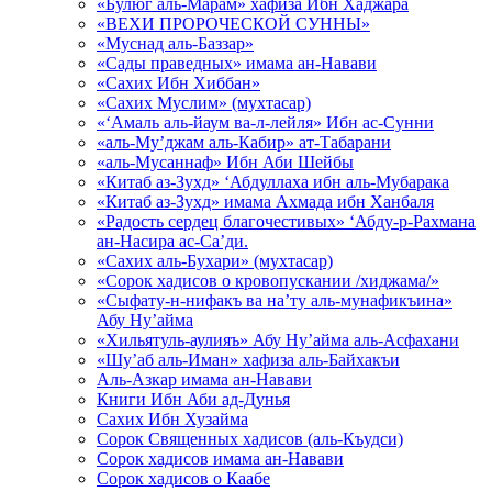
«Булюг аль-Марам» хафиза Ибн Хаджара
«ВЕХИ ПРОРОЧЕСКОЙ СУННЫ»
«Муснад аль-Баззар»
«Сады праведных» имама ан-Навави
«Сахих Ибн Хиббан»
«Сахих Муслим» (мухтасар)
«‘Амаль аль-йаум ва-л-лейля» Ибн ас-Сунни
«аль-Му’джам аль-Кабир» ат-Табарани
«аль-Мусаннаф» Ибн Аби Шейбы
«Китаб аз-Зухд» ‘Абдуллаха ибн аль-Мубарака
«Китаб аз-Зухд» имама Ахмада ибн Ханбаля
«Радость сердец благочестивых» ‘Абду-р-Рахмана
ан-Насира ас-Са’ди.
«Сахих аль-Бухари» (мухтасар)
«Сорок хадисов о кровопускании /хиджама/»
«Сыфату-н-нифакъ ва на’ту аль-мунафикъина»
Абу Ну’айма
«Хильятуль-аулияъ» Абу Ну’айма аль-Асфахани
«Шу’аб аль-Иман» хафиза аль-Байхакъи
Аль-Азкар имама ан-Навави
Книги Ибн Аби ад-Дунья
Сахих Ибн Хузайма
Сорок Священных хадисов (аль-Къудси)
Сорок хадисов имама ан-Навави
Сорок хадисов о Каабе