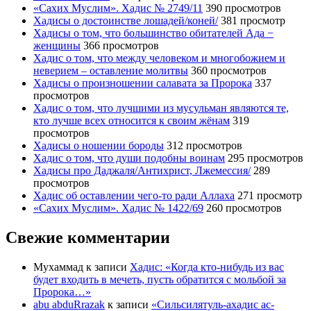
«Сахих Муслим». Хадис № 2749/11
390 просмотров
Хадисы о достоинстве лошадей/коней/
381 просмотр
Хадисы о том, что большинство обитателей Ада −
женщины
366 просмотров
Хадис о том, что между человеком и многобожием и
неверием – оставление молитвы
360 просмотров
Хадисы о произношении салавата за Пророка
337
просмотров
Хадис о том, что лучшими из мусульман являются те,
кто лучше всех относится к своим жёнам
319
просмотров
Хадисы о ношении бороды
312 просмотров
Хадис о том, что души подобны воинам
295 просмотров
Хадисы про Даджаля/Антихрист, Лжемессия/
289
просмотров
Хадис об оставлении чего-то ради Аллаха
271 просмотр
«Сахих Муслим». Хадис № 1422/69
260 просмотров
Свежие комментарии
Мухаммад
к записи
Хадис: «Когда кто-нибудь из вас
будет входить в мечеть, пусть обратится с мольбой за
Пророка…»
abu abduRrazak
к записи
«Сильсилятуль-ахадис ас-