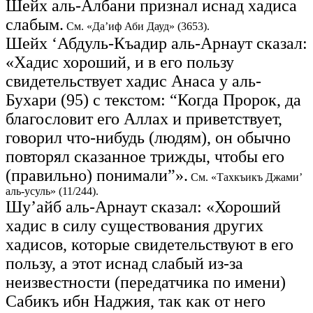
Шейх аль-Албани признал иснад хадиса
слабым.
См. «Да’иф Аби Дауд» (3653).
Шейх ‘Абдуль-Къадир аль-Арнаут сказал:
«Хадис хороший, и в его пользу
свидетельствует хадис Анаса у аль-
Бухари (95) с текстом: “Когда Пророк, да
благословит его Аллах и приветствует,
говорил что-нибудь (людям), он обычно
повторял сказанное трижды, чтобы его
(правильно) понимали”».
См. «Тахкъикъ Джами’
аль-усуль» (11/244).
Шу’айб аль-Арнаут сказал: «Хороший
хадис в силу существования других
хадисов, которые свидетельствуют в его
пользу, а этот иснад слабый из-за
неизвестности (передатчика по имени)
Сабикъ ибн Наджия, так как от него