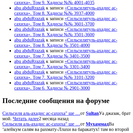
сахиха». Том 9. Хадисы №№ 4001-4035
abu abduRrazak
к записи
«Сильсилятуль-ахадис ас-
сахиха». Том 8. Хадисы №№ 3937-4000
abu abduRrazak
к записи
«Сильсилятуль-ахадис ас-
сахиха». Том 8. Хадисы №№ 3601-3700
abu abduRrazak
к записи
«Сильсилятуль-ахадис ас-
сахиха». Том 8. Хадисы №№ 3501-3600
abu abduRrazak
к записи
«Сильсилятуль-ахадис ас-
сахиха». Том 8. Хадисы № 3501-4000
abu abduRrazak
к записи
«Сильсилятуль-ахадис ас-
сахиха». Том 7. Хадисы № 3401-3500
abu abduRrazak
к записи
«Сильсилятуль-ахадис ас-
сахиха». Том 7. Хадисы № 3301-3400
abu abduRrazak
к записи
«Сильсилятуль-ахадис ас-
сахиха». Том 7. Хадисы №№ 3101-3200
abu abduRrazak
к записи
«Сильсилятуль-ахадис ас-
сахиха». Том 6. Хадисы № 2901-3000
Последние сообщения на форуме
Сильсиля аль-ахадис ас-сахиха" ше …
от
Sultan
Уа джазак, брат
мой.
Читать далее
2 месяца назад
Сильсиля аль-ахадис ас-сахиха" ше …
от
Мухаммад
Ва
‘алейкум салям ва рахмату-Ллахи ва баракатух! там во второй