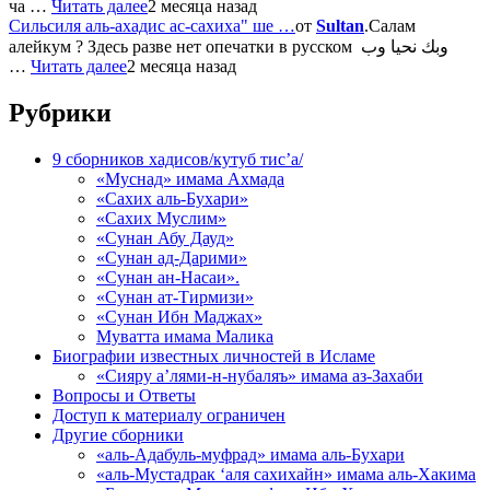
ча …
Читать далее
2 месяца назад
Сильсиля аль-ахадис ас-сахиха" ше …
от
Sultan
.Салам
алейкум ? Здесь разве нет опечатки в русском وبك نحيا وب
…
Читать далее
2 месяца назад
Рубрики
9 сборников хадисов/кутуб тис’а/
«Муснад» имама Ахмада
«Сахих аль-Бухари»
«Сахих Муслим»
«Сунан Абу Дауд»
«Сунан ад-Дарими»
«Сунан ан-Насаи».
«Сунан ат-Тирмизи»
«Сунан Ибн Маджах»
Муватта имама Малика
Биографии известных личностей в Исламе
«Сияру а’лями-н-нубаляъ» имама аз-Захаби
Вопросы и Ответы
Доступ к материалу ограничен
Другие сборники
«аль-Адабуль-муфрад» имама аль-Бухари
«аль-Мустадрак ‘аля сахихайн» имама аль-Хакима