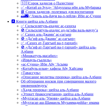
🇸🇩Сорок хадисов о Палестине
✅ «Китаб аз-Зухд» ‘Абдуллаха ибн аль-Мубарака
📘 Сорок хадисов, полезных для воспитания
🌅🌃«‘Амаль аль-йаум ва-л-лейля» Ибн ас-Сунни
🅰 Книги шейха аль-Албани
✅ Сильсилятуль-ахадис ас-сахиха
🚫 Сильсилятуль-ахадис ад-да’ифа валь-мауду’а
✅ Сахих аль-Джами’ ас-сагъир
🚫 «Да’иф аль-Джами’ ас-сагъир»
✅ «Сахих ат-Таргъиб ва-т-тархиб»
🚫 «Да’иф ат-Таргъиб ва-т-тархиб» шейха аль-
Албани
«Мишкатуль-масабих»
«Ирвауль-гъалиль»
«ас-Сунна» Ибн Абу ‘Асыма
«Китабуль-ильм» хафиза Абу Хайсама
«Тавассуль»
«Описание молитвы пророка» шейха аль-Албани
Об обтирании носков при совершении малого
омовения/вудуъ/
«Хадж пророка» шейха аль-Албани
«Этикет бракосочетания» шейха аль-Албани
«Мухтасар аль-‘Улювв» шейха аль-Албани
«Мухтасар аш-Шамаиль Мухаммадиййа» имама