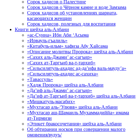
Сорок хадисов о Палестине
Сорок хадисов о Чёрном камне и воде Замзама
Сорок хадисов об установлениях шариата,
касающихся женщин
Сорок хадисов, полезных для воспитания
Книги шейха аль-Албани
«ас-Сунна» Ибн Аби ‘Асыма
«Ирвауль-гъалиль»
«Китабуль-ильм» хафиза Абу Хайсама
«Описание молитвы Пророка» шейха аль-Албани
«Сахих аль-Джами’ ас-сагъир»
«Сахих ат-Таргъиб ва-т-тархиб»
«Сильсилятуль-ахадис ад-да’ифа валь-мауду’а»
«Сильсилятуль-ахадис ас-сахиха»
«Тавассуль»
«Хадж Пророка» шейха аль-Албани
«Да’иф аль-Джами’ ас-сагъир»
«Да’иф ат-Таргъиб ва-т-тархиб» шейха аль-Албани
«Мишкатуль-масабих»
«Мухтасар аль-‘Улювв» шейха аль-Албани
«Мухтасар аш-Шамаиль Мухаммадиййа» имама
ат-Тирмизи
«Этикет бракосочетания» шейха аль-Албани
Об обтирании носков при совершении малого
омовения/вудуъ/