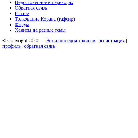
Недостоверное в переводах
Обратная связь
Разное
Толкование Корана (тафсир)
Форум
Хадисы на разные темы
© Copyright 2020 —
Энциклопедия хадисов
|
регистрация
|
профиль
|
обратная связь
Wisteria Theme by
WPFriendship
⋅
Powered by
WordPress