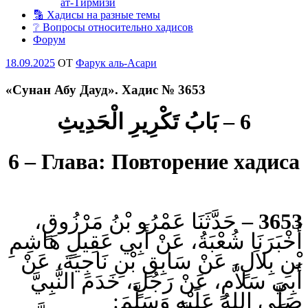
ат-Тирмизи
🔡 Хадисы на разные темы
❔ Вопросы относительно хадисов
Форум
Опубликовано
18.09.2025
OT
Фарук аль-Асари
«Сунан Абу Дауд». Хадис № 3653
6 – بَابُ تَكْرِيرِ الْحَدِيثِ
6 – Глава: Повторение хадиса
حَدَّثَنَا عَمْرُو بْنُ مَرْزُوقٍ،
3653 –
أَخْبَرَنَا شُعْبَةُ، عَنْ أَبِي عَقِيلٍ هَاشِمِ
بْنِ بِلاَلٍ، عَنْ سَابِقِ بْنِ نَاجِيَةَ، عَنْ
أَبِي سَلاَّمٍ، عَنْ رَجُلٍ، خَدَمَ النَّبِيَّ
صَلَّى اللهُ عَلَيْهِ وَسَلَّمَ: