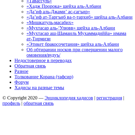
«Тавассуль»
«Хадж Пророка» шейха аль-Албани
«Да’иф аль-Джами’ ас-сагъир»
«Да’иф ат-Таргъиб ва-т-тархиб» шейха аль-Албани
«Мишкатуль-масабих»
«Мухтасар аль-‘Улювв» шейха аль-Албани
«Мухтасар аш-Шамаиль Мухаммадиййа» имама
ат-Тирмизи
«Этикет бракосочетания» шейха аль-Албани
Об обтирании носков при совершении малого
омовения/вудуъ/
Недостоверное в переводах
Обратная связь
Разное
Толкование Корана (тафсир)
Форум
Хадисы на разные темы
© Copyright 2020 —
Энциклопедия хадисов
|
регистрация
|
профиль
|
обратная связь
Wisteria Theme by
WPFriendship
⋅
Powered by
WordPress