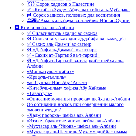
🇸🇩Сорок хадисов о Палестине
✅ «Китаб аз-Зухд» ‘Абдуллаха ибн аль-Мубарака
📘 Сорок хадисов, полезных для воспитания
🌅🌃«‘Амаль аль-йаум ва-л-лейля» Ибн ас-Сунни
🅰 Книги шейха аль-Албани
✅ Сильсилятуль-ахадис ас-сахиха
🚫 Сильсилятуль-ахадис ад-да’ифа валь-мауду’а
✅ Сахих аль-Джами’ ас-сагъир
🚫 «Да’иф аль-Джами’ ас-сагъир»
✅ «Сахих ат-Таргъиб ва-т-тархиб»
🚫 «Да’иф ат-Таргъиб ва-т-тархиб» шейха аль-
Албани
«Мишкатуль-масабих»
«Ирвауль-гъалиль»
«ас-Сунна» Ибн Абу ‘Асыма
«Китабуль-ильм» хафиза Абу Хайсама
«Тавассуль»
«Описание молитвы пророка» шейха аль-Албани
Об обтирании носков при совершении малого
омовения/вудуъ/
«Хадж пророка» шейха аль-Албани
«Этикет бракосочетания» шейха аль-Албани
«Мухтасар аль-‘Улювв» шейха аль-Албани
«Мухтасар аш-Шамаиль Мухаммадиййа» имама