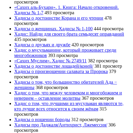
просмотров
«Сахих аль-Бухари». 1. Книга: Начало откровений.
Хадисы № 1-7
493 просмотра
Хадисы о достоинстве Корана и его чтении
478
просмотров
Хадисы о женщинах. Хадисы № 1-100
444 просмотра
Хадис: Найди для своего брата семьдесят оправданий
435 просмотров
Хадисы о друзьях и дружбе
420 просмотров
Хадис о мусульманине, который проживает среди
многобожников
393 просмотра
«Сахих Муслим». Хадис № 2749/11
382 просмотра
Хадисы о достоинстве лошадей/коней/
381 просмотр
Хадисы о произношении салавата за Пророка
379
просмотров
Хадисы о том, что большинство обитателей Ада −
женщины
368 просмотров
Хадис о том, что между человеком и многобожием и
неверием – оставление молитвы
367 просмотров
Хадис о том, что лучшими из мусульман являются те,
кто лучше всех относится к своим жёнам
315
просмотров
Хадисы о ношении бороды
312 просмотров
Хадисы про Даджаля/Антихрист, Лжемессия/
306
просмотров