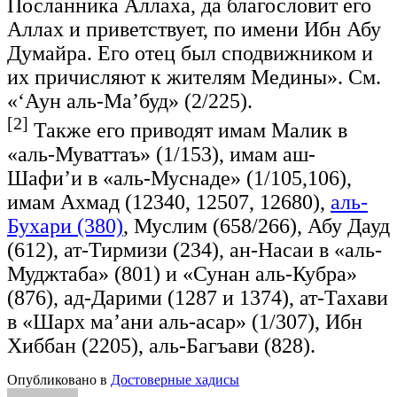
Посланника Аллаха, да благословит его
Аллах и приветствует, по имени Ибн Абу
Думайра. Его отец был сподвижником и
их причисляют к жителям Медины». См.
«‘Аун аль-Ма’буд» (2/225).
[2]
Также его приводят имам Малик в
«аль-Муваттаъ» (1/153), имам аш-
Шафи’и в «аль-Муснаде» (1/105,106),
имам Ахмад (12340, 12507, 12680),
аль-
Бухари (380)
, Муслим (658/266), Абу Дауд
(612), ат-Тирмизи (234), ан-Насаи в «аль-
Муджтаба» (801) и «Сунан аль-Кубра»
(876), ад-Дарими (1287 и 1374), ат-Тахави
в «Шарх ма’ани аль-асар» (1/307), Ибн
Хиббан (2205), аль-Багъави (828).
Опубликовано в
Достоверные хадисы