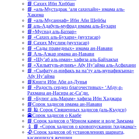
📘 Сахих Ибн Хиббан
📘 «аль-Мустадрак ‘аля сахихайн» имама аль-
Хакима
📘 «аль-Мусаннаф» Ибн Аби Шейбы
📘 аль-Адабуль-муфрад имама аль-Бухари
📘»Муснад аль-Баззар»
📘 «Сахих аль-Бухари» (мухтасар)
📘 Сахих Муслим (мухтасар)
📘 «Сады праведных» имама ан-Навави
📘 Аль-Азкар имама ан-Навави
📘 «Шу’аб аль-иман» хафиза аль-Байхакъи
📘 «Хильятуль-аулияъ» Абу Ну’айма аль-Асфахани
📘 «Сыфату-н-нифакъ ва на’ту аль-мунафикъина»
Абу Ну’айма
📘Книги Ибн Аби ад-Дунья
📘 «Радость сердец благочестивых» ‘Абду-р-
Рахмана ан-Насира ас-Са’ди.
📘 «Булюг аль-Марам» хафиза Ибн Хаджара
📘Сорок хадисов имама ан-Навави
📘 🕌 Сорок Священных хадисов (аль-Къудси)
🕋Сорок хадисов о Каабе
📘 Сорок хадисов о Чёрном камне и воде Замзама
💉 📘 «Сорок хадисов о кровопускании /хиджама/»
🥀 Сорок хадисов об установлениях шариата,
касающихся женщин