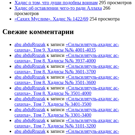
Хадис о том, что души подобны воинам
295 просмотров
Хадис об оставлении чего-то ради Аллаха
266
просмотров
«Сахих Муслим». Хадис № 1422/69
254 просмотра
Свежие комментарии
abu abduRrazak
к записи
«Сильсилятуль-ахадис ас-
сахиха». Том 9. Хадисы №№ 4001-4035
abu abduRrazak
к записи
«Сильсилятуль-ахадис ас-
сахиха». Том 8. Хадисы №№ 3937-4000
abu abduRrazak
к записи
«Сильсилятуль-ахадис ас-
сахиха». Том 8. Хадисы №№ 3601-3700
abu abduRrazak
к записи
«Сильсилятуль-ахадис ас-
сахиха». Том 8. Хадисы №№ 3501-3600
abu abduRrazak
к записи
«Сильсилятуль-ахадис ас-
сахиха». Том 8. Хадисы № 3501-4000
abu abduRrazak
к записи
«Сильсилятуль-ахадис ас-
сахиха». Том 7. Хадисы № 3401-3500
abu abduRrazak
к записи
«Сильсилятуль-ахадис ас-
сахиха». Том 7. Хадисы № 3301-3400
abu abduRrazak
к записи
«Сильсилятуль-ахадис ас-
сахиха». Том 7. Хадисы №№ 3101-3200
abu abduRrazak
к записи
«Сильсилятуль-ахадис ас-