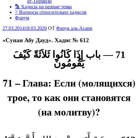
ат-Тирмизи
🔡 Хадисы на разные темы
❔ Вопросы относительно хадисов
Форум
Опубликовано
27.03.2014
18.03.2026
OT
Фарук аль-Асари
«Сунан Абу Дауд». Хадис № 612
71 — باب إِذَا كَانُوا ثَلاَثَةً كَيْفَ
يَقُومُونَ
71 – Глава: Если (молящихся)
трое, то как они становятся
(на молитву)?