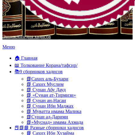
Энциклопедия хадисов
Перейти
Меню
к
содержимому
🏠 Главная
📖 Толкование Корана/тафсир/
📚9 сборников хадисов
📗Сахих аль-Бухари
📗 Сахих Муслим
📗 Сунан Абу Дауд
📗 «Сунан ат-Тирмизи»
📗 Сунан ан-Насаи
📗 Сунан Ибн Маджах
📗 Муватта имама Малика
📗Сунан ад-Дарими
📗»Муснад» имама Ахмада
📕📗📘 Разные сборники хадисов
📘 Сахих Ибн Хузайма