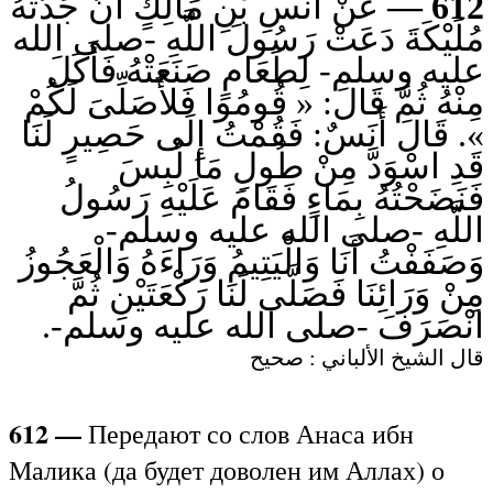
عَنْ أَنَسِ بْنِ مَالِكٍ أَنَّ جَدَّتَهُ
612 —
مُلَيْكَةَ دَعَتْ رَسُولَ اللَّهِ -صلى الله
عليه وسلم- لِطَعَامٍ صَنَعَتْهُ فَأَكَلَ
مِنْهُ ثُمَّ قَالَ: « قُومُوا فَلأُصَلِّىَ لَكُمْ
». قَالَ أَنَسٌ: فَقُمْتُ إِلَى حَصِيرٍ لَنَا
قَدِ اسْوَدَّ مِنْ طُولِ مَا لُبِسَ
فَنَضَحْتُهُ بِمَاءٍ فَقَامَ عَلَيْهِ رَسُولُ
اللَّهِ -صلى الله عليه وسلم-
وَصَفَفْتُ أَنَا وَالْيَتِيمُ وَرَاءَهُ وَالْعَجُوزُ
مِنْ وَرَائِنَا فَصَلَّى لَنَا رَكْعَتَيْنِ ثُمَّ
انْصَرَفَ -صلى الله عليه وسلم-.
قال الشيخ الألباني : صحيح
612 —
Передают со слов Анаса ибн
Малика (да будет доволен им Аллах) о