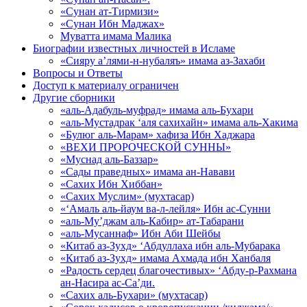
«Сунан ат-Тирмизи»
«Сунан Ибн Маджах»
Муватта имама Малика
Биографии известных личностей в Исламе
«Сияру а’лями-н-нубаляъ» имама аз-Захаби
Вопросы и Ответы
Доступ к материалу ограничен
Другие сборники
«аль-Адабуль-муфрад» имама аль-Бухари
«аль-Мустадрак ‘аля сахихайн» имама аль-Хакима
«Булюг аль-Марам» хафиза Ибн Хаджара
«ВЕХИ ПРОРОЧЕСКОЙ СУННЫ»
«Муснад аль-Баззар»
«Сады праведных» имама ан-Навави
«Сахих Ибн Хиббан»
«Сахих Муслим» (мухтасар)
«‘Амаль аль-йаум ва-л-лейля» Ибн ас-Сунни
«аль-Му’джам аль-Кабир» ат-Табарани
«аль-Мусаннаф» Ибн Аби Шейбы
«Китаб аз-Зухд» ‘Абдуллаха ибн аль-Мубарака
«Китаб аз-Зухд» имама Ахмада ибн Ханбаля
«Радость сердец благочестивых» ‘Абду-р-Рахмана
ан-Насира ас-Са’ди.
«Сахих аль-Бухари» (мухтасар)