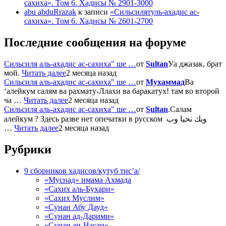
сахиха». Том 6. Хадисы № 2901-3000
abu abduRrazak
к записи
«Сильсилятуль-ахадис ас-
сахиха». Том 6. Хадисы № 2601-2700
Последние сообщения на форуме
Сильсиля аль-ахадис ас-сахиха" ше …
от
Sultan
Уа джазак, брат
мой.
Читать далее
2 месяца назад
Сильсиля аль-ахадис ас-сахиха" ше …
от
Мухаммад
Ва
‘алейкум салям ва рахмату-Ллахи ва баракатух! там во второй
ча …
Читать далее
2 месяца назад
Сильсиля аль-ахадис ас-сахиха" ше …
от
Sultan
.Салам
алейкум ? Здесь разве нет опечатки в русском وبك نحيا وب
…
Читать далее
2 месяца назад
Рубрики
9 сборников хадисов/кутуб тис’а/
«Муснад» имама Ахмада
«Сахих аль-Бухари»
«Сахих Муслим»
«Сунан Абу Дауд»
«Сунан ад-Дарими»
«Сунан ан-Насаи».