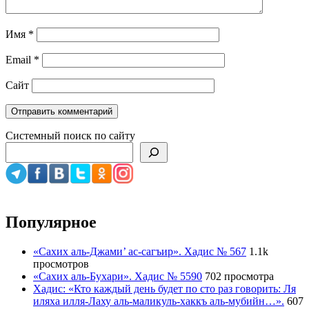
Имя
*
Email
*
Сайт
Системный поиск по сайту
Популярное
«Сахих аль-Джами’ ас-сагъир». Хадис № 567
1.1k
просмотров
«Сахих аль-Бухари». Хадис № 5590
702 просмотра
Хадис: «Кто каждый день будет по сто раз говорить: Ля
иляха илля-Лаху аль-маликуль-хаккъ аль-мубийн…».
607