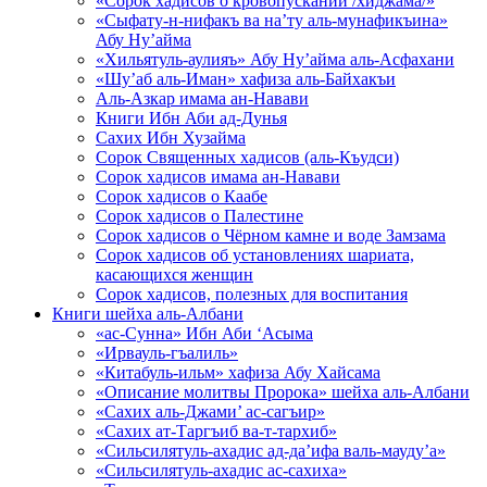
«Сорок хадисов о кровопускании /хиджама/»
«Сыфату-н-нифакъ ва на’ту аль-мунафикъина»
Абу Ну’айма
«Хильятуль-аулияъ» Абу Ну’айма аль-Асфахани
«Шу’аб аль-Иман» хафиза аль-Байхакъи
Аль-Азкар имама ан-Навави
Книги Ибн Аби ад-Дунья
Сахих Ибн Хузайма
Сорок Священных хадисов (аль-Къудси)
Сорок хадисов имама ан-Навави
Сорок хадисов о Каабе
Сорок хадисов о Палестине
Сорок хадисов о Чёрном камне и воде Замзама
Сорок хадисов об установлениях шариата,
касающихся женщин
Сорок хадисов, полезных для воспитания
Книги шейха аль-Албани
«ас-Сунна» Ибн Аби ‘Асыма
«Ирвауль-гъалиль»
«Китабуль-ильм» хафиза Абу Хайсама
«Описание молитвы Пророка» шейха аль-Албани
«Сахих аль-Джами’ ас-сагъир»
«Сахих ат-Таргъиб ва-т-тархиб»
«Сильсилятуль-ахадис ад-да’ифа валь-мауду’а»
«Сильсилятуль-ахадис ас-сахиха»