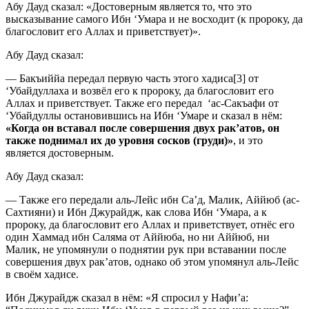
Абу Дауд сказал: «Достоверным является то, что это
высказывание самого Ибн ‘Умара и не восходит (к пророку, да
благословит его Аллах и приветствует)».
Абу Дауд сказал:
— Бакъиййа передал первую часть этого хадиса[3] от
‘Убайдуллаха и возвёл его к пророку, да благословит его
Аллах и приветствует. Также его передал ‘ас-Сакъафи от
‘Убайдуллы остановившись на Ибн ‘Умаре и сказал в нём:
«
Когда он вставал после совершения двух рак’атов, он
также поднимал их до уровня сосков (груди)
»
, и это
является достоверным.
Абу Дауд сказал:
— Также его передали аль-Лейс ибн Са’д, Малик, Аййюб (ас-
Сахтияни) и Ибн Джурайдж, как слова Ибн ‘Умара, а к
пророку, да благословит его Аллах и приветствует, отнёс его
один Хаммад ибн Саляма от Аййюба, но ни Аййюб, ни
Малик, не упомянули о поднятии рук при вставании после
совершения двух рак’атов, однако об этом упомянул аль-Лейс
в своём хадисе.
Ибн Джурайдж сказал в нём: «Я спросил у Нафи’а: