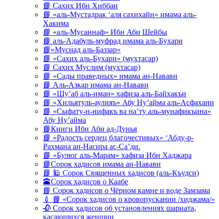
📘 Сахих Ибн Хиббан
📘 «аль-Мустадрак ‘аля сахихайн» имама аль-
Хакима
📘 «аль-Мусаннаф» Ибн Аби Шейбы
📘 аль-Адабуль-муфрад имама аль-Бухари
📘»Муснад аль-Баззар»
📘 «Сахих аль-Бухари» (мухтасар)
📘 Сахих Муслим (мухтасар)
📘 «Сады праведных» имама ан-Навави
📘 Аль-Азкар имама ан-Навави
📘 «Шу’аб аль-иман» хафиза аль-Байхакъи
📘 «Хильятуль-аулияъ» Абу Ну’айма аль-Асфахани
📘 «Сыфату-н-нифакъ ва на’ту аль-мунафикъина»
Абу Ну’айма
📘Книги Ибн Аби ад-Дунья
📘 «Радость сердец благочестивых» ‘Абду-р-
Рахмана ан-Насира ас-Са’ди.
📘 «Булюг аль-Марам» хафиза Ибн Хаджара
📘Сорок хадисов имама ан-Навави
📘 🕌 Сорок Священных хадисов (аль-Къудси)
🕋Сорок хадисов о Каабе
📘 Сорок хадисов о Чёрном камне и воде Замзама
💉 📘 «Сорок хадисов о кровопускании /хиджама/»
🥀 Сорок хадисов об установлениях шариата,
касающихся женщин