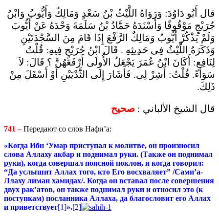
قال أَبُو دَاوُدَ: وَرَوَاهُ اللَّيْثُ بْنُ سَعْدٍ وَمَالِكٌ وَأَيُّوبُ وَابْنُ
جُرَيْجٍ مَوْقُوفًا وَأَسْنَدَهُ حَمَّادُ بْنُ سَلَمَةَ وَحْدَهُ عَنْ أَيُّوبَ
وَلَمْ يَذْكُرْ أَيُّوبُ وَمَالِكٌ الرَّفْعَ إِذَا قَامَ مِنَ السَّجْدَتَيْنِ
وَذَكَرَهُ اللَّيْثُ فِى حَدِيثِهِ . قَالَ ابْنُ جُرَيْجٍ فِيهِ: قُلْتُ
لِنَافِعٍ: أَكَانَ ابْنُ عُمَرَ يَجْعَلُ الأُولَى أَرْفَعَهُنَّ ؟ قَالَ: لاَ
سَوَاءً. قُلْتُ: أَشِرْ لِى. فَأَشَارَ إِلَى الثَّدْيَيْنِ أَوْ أَسْفَلَ مِنْ
ذَلِكَ.
قال الشيخ الألباني :
صحيح
741 –
Передают со слов Нафи’а:
«Когда Ибн ‘Умар приступал к молитве, он
произносил
слова Аллаху акбар и
поднимал руки. (Также он поднимал
руки), когда совершал поясной поклон, и когда говорил:
“Да услышит Аллах того, кто Его восхваляет” /Сами’а-
Ллаху лиман хамидах/. Когда он вставал после совершения
двух рак’атов, он также поднимал руки и относил это (к
поступкам) посланника Аллаха, да благословит его Аллах
и приветствует
[1]
».
[2]