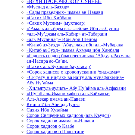
«ВЕХИ ПРОРОЧЕСКОЙ СУННЫ»
«Муснад аль-Баззар»
«Сады праведных» имама ан-Навави
«Сахих Ибн Хиббан»
«Сахих Муслим» (мухтасар)
«‘Амаль аль-йаум ва-л-лейля» Ибн ас-Сунни
«аль-Му’джам аль-Кабир» ат-Табарани
«аль-Мусаннаф» Ибн Аби Шейбы
«Китаб аз-Зухд» ‘Абдуллаха ибн аль-Мубарака
«Китаб аз-Зухд» имама Ахмада ибн Ханбаля
«Радость сердец благочестивых» ‘Абду-р-Рахмана
ан-Насира ас-Са’ди.
«Сахих аль-Бухари» (мухтасар)
«Сорок хадисов о кровопускании /хиджама/»
«Сыфату-н-нифакъ ва на’ту аль-мунафикъина»
Абу Ну’айма
«Хильятуль-аулияъ» Абу Ну’айма аль-Асфахани
«Шу’аб аль-Иман» хафиза аль-Байхакъи
Аль-Азкар имама ан-Навави
Книги Ибн Аби ад-Дунья
Сахих Ибн Хузайма
Сорок Священных хадисов (аль-Къудси)
Сорок хадисов имама ан-Навави
Сорок хадисов о Каабе
Сорок хадисов о Палестине