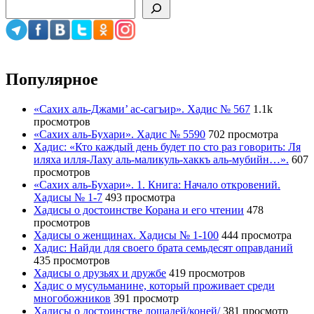
Популярное
«Сахих аль-Джами’ ас-сагъир». Хадис № 567
1.1k
просмотров
«Сахих аль-Бухари». Хадис № 5590
702 просмотра
Хадис: «Кто каждый день будет по сто раз говорить: Ля
иляха илля-Лаху аль-маликуль-хаккъ аль-мубийн…».
607
просмотров
«Сахих аль-Бухари». 1. Книга: Начало откровений.
Хадисы № 1-7
493 просмотра
Хадисы о достоинстве Корана и его чтении
478
просмотров
Хадисы о женщинах. Хадисы № 1-100
444 просмотра
Хадис: Найди для своего брата семьдесят оправданий
435 просмотров
Хадисы о друзьях и дружбе
419 просмотров
Хадис о мусульманине, который проживает среди
многобожников
391 просмотр
Хадисы о достоинстве лошадей/коней/
381 просмотр