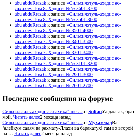
abu abduRrazak
к записи
«Сильсилятуль-ахадис ас-
сахиха». Том 8. Хадисы №№ 3601-3700
abu abduRrazak
к записи
«Сильсилятуль-ахадис ас-
сахиха». Том 8. Хадисы №№ 3501-3600
abu abduRrazak
к записи
«Сильсилятуль-ахадис ас-
сахиха». Том 8. Хадисы № 3501-4000
abu abduRrazak
к записи
«Сильсилятуль-ахадис ас-
сахиха». Том 7. Хадисы № 3401-3500
abu abduRrazak
к записи
«Сильсилятуль-ахадис ас-
сахиха». Том 7. Хадисы № 3301-3400
abu abduRrazak
к записи
«Сильсилятуль-ахадис ас-
сахиха». Том 7. Хадисы №№ 3101-3200
abu abduRrazak
к записи
«Сильсилятуль-ахадис ас-
сахиха». Том 6. Хадисы № 2901-3000
abu abduRrazak
к записи
«Сильсилятуль-ахадис ас-
сахиха». Том 6. Хадисы № 2601-2700
Последние сообщения на форуме
Сильсиля аль-ахадис ас-сахиха" ше …
от
Sultan
Уа джазак, брат
мой.
Читать далее
2 месяца назад
Сильсиля аль-ахадис ас-сахиха" ше …
от
Мухаммад
Ва
‘алейкум салям ва рахмату-Ллахи ва баракатух! там во второй
ча …
Читать далее
2 месяца назад