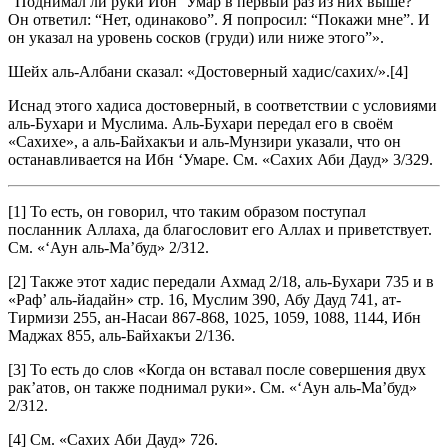
“Поднимал ли руки Ибн ‘Умар в первый раз из них выше?”
Он ответил: “Нет, одинаково”. Я попросил: “Покажи мне”. И
он указал на уровень сосков (груди) или ниже этого”».
Шейх аль-Албани сказал: «Достоверный хадис/сахих/».[4]
Иснад этого хадиса достоверный, в соответствии с условиями
аль-Бухари и Муслима. Аль-Бухари передал его в своём
«Сахихе», а аль-Байхакъи и аль-Мунзири указали, что он
останавливается на Ибн ‘Умаре. См. «Сахих Аби Дауд» 3/329.
[1] То есть, он говорил, что таким образом поступал
посланник Аллаха, да благословит его Аллах и приветствует.
См. «‘Аун аль-Ма’буд» 2/312.
[2] Также этот хадис передали Ахмад 2/18, аль-Бухари 735 и в
«Раф’ аль-йадайн» стр. 16, Муслим 390, Абу Дауд 741, ат-
Тирмизи 255, ан-Насаи 867-868, 1025, 1059, 1088, 1144, Ибн
Маджах 855, аль-Байхакъи 2/136.
[3] То есть до слов «Когда он вставал после совершения двух
рак’атов, он также поднимал руки». См. «‘Аун аль-Ма’буд»
2/312.
[4] См. «Сахих Аби Дауд» 726.