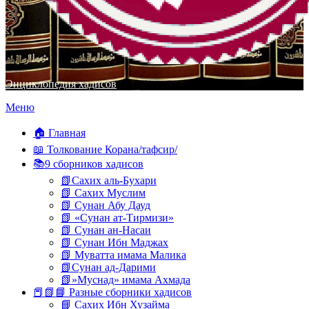
Энциклопедия хадисов
Перейти
Меню
к
содержимому
🏠 Главная
📖 Толкование Корана/тафсир/
📚9 сборников хадисов
📗Сахих аль-Бухари
📗 Сахих Муслим
📗 Сунан Абу Дауд
📗 «Сунан ат-Тирмизи»
📗 Сунан ан-Насаи
📗 Сунан Ибн Маджах
📗 Муватта имама Малика
📗Сунан ад-Дарими
📗»Муснад» имама Ахмада
📕📗📘 Разные сборники хадисов
📘 Сахих Ибн Хузайма