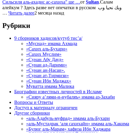
Сильсиля аль-ахадис ас-сахиха" ше …
от
Sultan
.Салам
алейкум ? Здесь разве нет опечатки в русском وبك نحيا وب
…
Читать далее
2 месяца назад
Рубрики
9 сборников хадисов/кутуб тис’а/
«Муснад» имама Ахмада
«Сахих аль-Бухари»
«Сахих Муслим»
«Сунан Абу Дауд»
«Сунан ад-Дарими»
«Сунан ан-Насаи».
«Сунан ат-Тирмизи»
«Сунан Ибн Маджах»
Муватта имама Малика
Биографии известных личностей в Исламе
«Сияру а’лями-н-нубаляъ» имама аз-Захаби
Вопросы и Ответы
Доступ к материалу ограничен
Другие сборники
«аль-Адабуль-муфрад» имама аль-Бухари
«аль-Мустадрак ‘аля сахихайн» имама аль-Хакима
«Булюг аль-Марам» хафиза Ибн Хаджара