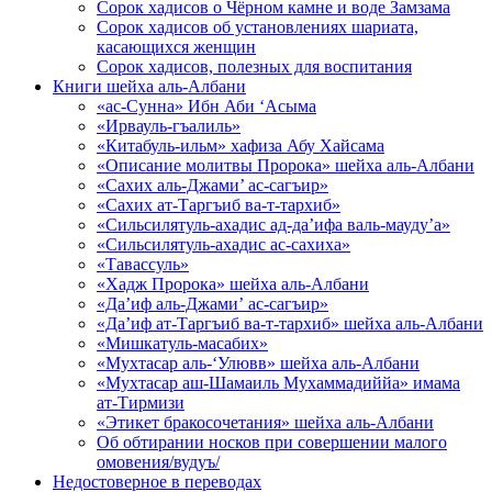
Сорок хадисов о Чёрном камне и воде Замзама
Сорок хадисов об установлениях шариата,
касающихся женщин
Сорок хадисов, полезных для воспитания
Книги шейха аль-Албани
«ас-Сунна» Ибн Аби ‘Асыма
«Ирвауль-гъалиль»
«Китабуль-ильм» хафиза Абу Хайсама
«Описание молитвы Пророка» шейха аль-Албани
«Сахих аль-Джами’ ас-сагъир»
«Сахих ат-Таргъиб ва-т-тархиб»
«Сильсилятуль-ахадис ад-да’ифа валь-мауду’а»
«Сильсилятуль-ахадис ас-сахиха»
«Тавассуль»
«Хадж Пророка» шейха аль-Албани
«Да’иф аль-Джами’ ас-сагъир»
«Да’иф ат-Таргъиб ва-т-тархиб» шейха аль-Албани
«Мишкатуль-масабих»
«Мухтасар аль-‘Улювв» шейха аль-Албани
«Мухтасар аш-Шамаиль Мухаммадиййа» имама
ат-Тирмизи
«Этикет бракосочетания» шейха аль-Албани
Об обтирании носков при совершении малого
омовения/вудуъ/
Недостоверное в переводах