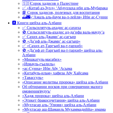
🇸🇩Сорок хадисов о Палестине
✅ «Китаб аз-Зухд» ‘Абдуллаха ибн аль-Мубарака
📘 Сорок хадисов, полезных для воспитания
🌅🌃«‘Амаль аль-йаум ва-л-лейля» Ибн ас-Сунни
🅰 Книги шейха аль-Албани
✅ Сильсилятуль-ахадис ас-сахиха
🚫 Сильсилятуль-ахадис ад-да’ифа валь-мауду’а
✅ Сахих аль-Джами’ ас-сагъир
🚫 «Да’иф аль-Джами’ ас-сагъир»
✅ «Сахих ат-Таргъиб ва-т-тархиб»
🚫 «Да’иф ат-Таргъиб ва-т-тархиб» шейха аль-
Албани
«Мишкатуль-масабих»
«Ирвауль-гъалиль»
«ас-Сунна» Ибн Абу ‘Асыма
«Китабуль-ильм» хафиза Абу Хайсама
«Тавассуль»
«Описание молитвы пророка» шейха аль-Албани
Об обтирании носков при совершении малого
омовения/вудуъ/
«Хадж пророка» шейха аль-Албани
«Этикет бракосочетания» шейха аль-Албани
«Мухтасар аль-‘Улювв» шейха аль-Албани
«Мухтасар аш-Шамаиль Мухаммадиййа» имама