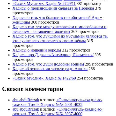
«Сахих Муслим». Хадис № 2749/11
381 просмотр
Хадисы о произношении салавата за Пророка
379
просмотров
Хадисы о том, что большинство обитателей Ада −
женщины
368 просмотров
Хадис о том, что между человеком и многобожием и
неверием – оставление молитвы
367 просмотров
Хадис о том, что лучшими из мусульман являются те,
кто лучше всех относится к своим жёнам
315
просмотров
Хадисы о ношении бороды
312 просмотров
Хадисы про Даджаля/Антихрист, Лжемессия/
305
просмотров
Хадис о том, что души подобны воинам
295 просмотров
Хадис об оставлении чего-то ради Аллаха
266
просмотров
«Сахих Муслим». Хадис № 1422/69
254 просмотра
Свежие комментарии
abu abduRrazak
к записи
«Сильсилятуль-ахадис ас-
сахиха». Том 9. Хадисы №№ 4001-4035
abu abduRrazak
к записи
«Сильсилятуль-ахадис ас-
сахиха». Том 8. Хадисы №№ 3937-4000