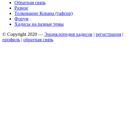
Обратная связь
Разное
Толкование Корана (тафсир)
Форум
Хадисы на разные темы
© Copyright 2020 —
Энциклопедия хадисов
|
регистрация
|
профиль
|
обратная связь
Wisteria Theme by
WPFriendship
⋅
Powered by
WordPress