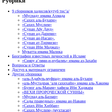
Рубрики
9 сборников хадисов/кутуб тис’а/
«Муснад» имама Ахмада
«Сахих аль-Бухари»
«Сахих Муслим»
«Сунан Абу Дауд»
«Сунан ад-Дарими»
«Сунан ан-Насаи».
«Сунан ат-Тирмизи»
«Сунан Ибн Маджах»
Муватта имама Малика
Биографии известных личностей в Исламе
«Сияру а’лями-н-нубаляъ» имама аз-Захаби
Вопросы и Ответы
Доступ к материалу ограничен
Другие сборники
«аль-Адабуль-муфрад» имама аль-Бухари
«аль-Мустадрак ‘аля сахихайн» имама аль-Хакима
«Булюг аль-Марам» хафиза Ибн Хаджара
«ВЕХИ ПРОРОЧЕСКОЙ СУННЫ»
«Муснад аль-Баззар»
«Сады праведных» имама ан-Навави
«Сахих Ибн Хиббан»
«Сахих Муслим» (мухтасар)