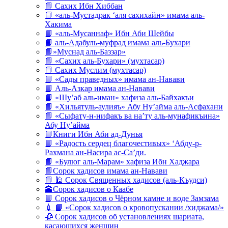
📘 Сахих Ибн Хиббан
📘 «аль-Мустадрак ‘аля сахихайн» имама аль-
Хакима
📘 «аль-Мусаннаф» Ибн Аби Шейбы
📘 аль-Адабуль-муфрад имама аль-Бухари
📘»Муснад аль-Баззар»
📘 «Сахих аль-Бухари» (мухтасар)
📘 Сахих Муслим (мухтасар)
📘 «Сады праведных» имама ан-Навави
📘 Аль-Азкар имама ан-Навави
📘 «Шу’аб аль-иман» хафиза аль-Байхакъи
📘 «Хильятуль-аулияъ» Абу Ну’айма аль-Асфахани
📘 «Сыфату-н-нифакъ ва на’ту аль-мунафикъина»
Абу Ну’айма
📘Книги Ибн Аби ад-Дунья
📘 «Радость сердец благочестивых» ‘Абду-р-
Рахмана ан-Насира ас-Са’ди.
📘 «Булюг аль-Марам» хафиза Ибн Хаджара
📘Сорок хадисов имама ан-Навави
📘 🕌 Сорок Священных хадисов (аль-Къудси)
🕋Сорок хадисов о Каабе
📘 Сорок хадисов о Чёрном камне и воде Замзама
💉 📘 «Сорок хадисов о кровопускании /хиджама/»
🥀 Сорок хадисов об установлениях шариата,
касающихся женщин