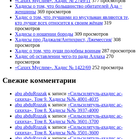
«Сахих Муслим». Хадис № 2749/11
377 просмотров
Хадисы о том, что большинство обитателей Ада −
женщины
369 просмотров
Хадис о том, что лучшими из мусульман являются те,
кто лучше всех относится к своим жёнам
319
просмотров
Хадисы о ношении бороды
309 просмотров
Хадисы про Даджаля/Антихрист, Лжемессия/
308
просмотров
Хадис о том, что души подобны воинам
287 просмотров
Хадис об оставлении чего-то ради Аллаха
270
просмотров
«Сахих Муслим». Хадис № 1422/69
252 просмотра
Свежие комментарии
abu abduRrazak
к записи
«Сильсилятуль-ахадис ас-
сахиха». Том 9. Хадисы №№ 4001-4035
abu abduRrazak
к записи
«Сильсилятуль-ахадис ас-
сахиха». Том 8. Хадисы №№ 3937-4000
abu abduRrazak
к записи
«Сильсилятуль-ахадис ас-
сахиха». Том 8. Хадисы №№ 3601-3700
abu abduRrazak
к записи
«Сильсилятуль-ахадис ас-
сахиха». Том 8. Хадисы №№ 3501-3600
abu abduRrazak
к записи
«Сильсилятуль-ахадис ас-