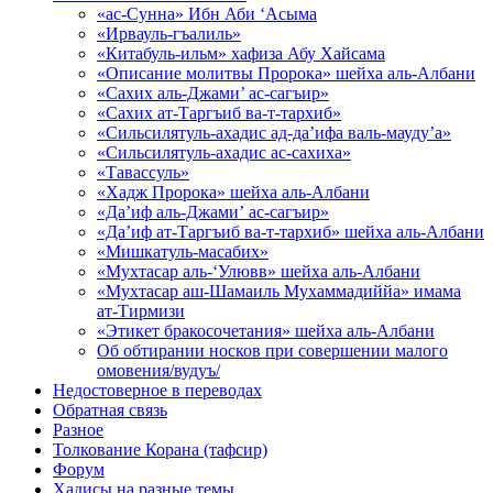
«ас-Сунна» Ибн Аби ‘Асыма
«Ирвауль-гъалиль»
«Китабуль-ильм» хафиза Абу Хайсама
«Описание молитвы Пророка» шейха аль-Албани
«Сахих аль-Джами’ ас-сагъир»
«Сахих ат-Таргъиб ва-т-тархиб»
«Сильсилятуль-ахадис ад-да’ифа валь-мауду’а»
«Сильсилятуль-ахадис ас-сахиха»
«Тавассуль»
«Хадж Пророка» шейха аль-Албани
«Да’иф аль-Джами’ ас-сагъир»
«Да’иф ат-Таргъиб ва-т-тархиб» шейха аль-Албани
«Мишкатуль-масабих»
«Мухтасар аль-‘Улювв» шейха аль-Албани
«Мухтасар аш-Шамаиль Мухаммадиййа» имама
ат-Тирмизи
«Этикет бракосочетания» шейха аль-Албани
Об обтирании носков при совершении малого
омовения/вудуъ/
Недостоверное в переводах
Обратная связь
Разное
Толкование Корана (тафсир)
Форум
Хадисы на разные темы