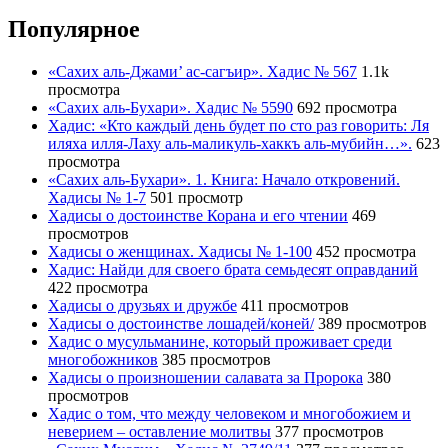
Популярное
«Сахих аль-Джами’ ас-сагъир». Хадис № 567
1.1k
просмотра
«Сахих аль-Бухари». Хадис № 5590
692 просмотра
Хадис: «Кто каждый день будет по сто раз говорить: Ля
иляха илля-Лаху аль-маликуль-хаккъ аль-мубийн…».
623
просмотра
«Сахих аль-Бухари». 1. Книга: Начало откровений.
Хадисы № 1-7
501 просмотр
Хадисы о достоинстве Корана и его чтении
469
просмотров
Хадисы о женщинах. Хадисы № 1-100
452 просмотра
Хадис: Найди для своего брата семьдесят оправданий
422 просмотра
Хадисы о друзьях и дружбе
411 просмотров
Хадисы о достоинстве лошадей/коней/
389 просмотров
Хадис о мусульманине, который проживает среди
многобожников
385 просмотров
Хадисы о произношении салавата за Пророка
380
просмотров
Хадис о том, что между человеком и многобожием и
неверием – оставление молитвы
377 просмотров