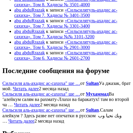
сахиха». Том 8. Хадисы № 3501-4000
abu abduRrazak
к записи
«Сильсилятуль-ахадис ас-
сахиха». Том 7. Хадисы № 3401-3500
abu abduRrazak
к записи
«Сильсилятуль-ахадис ас-
сахиха». Том 7. Хадисы № 3301-3400
abu abduRrazak
к записи
«Сильсилятуль-ахадис ас-
сахиха». Том 7. Хадисы №№ 3101-3200
abu abduRrazak
к записи
«Сильсилятуль-ахадис ас-
сахиха». Том 6. Хадисы № 2901-3000
abu abduRrazak
к записи
«Сильсилятуль-ахадис ас-
сахиха». Том 6. Хадисы № 2601-2700
Последние сообщения на форуме
Сильсиля аль-ахадис ас-сахиха" ше …
от
Sultan
Уа джазак, брат
мой.
Читать далее
2 месяца назад
Сильсиля аль-ахадис ас-сахиха" ше …
от
Мухаммад
Ва
‘алейкум салям ва рахмату-Ллахи ва баракатух! там во второй
ча …
Читать далее
2 месяца назад
Сильсиля аль-ахадис ас-сахиха" ше …
от
Sultan
.Салам
алейкум ? Здесь разве нет опечатки в русском وبك نحيا وب
…
Читать далее
2 месяца назад