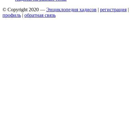
© Copyright 2020 —
Энциклопедия хадисов
|
регистрация
|
профиль
|
обратная связь
Wisteria Theme by
WPFriendship
⋅
Powered by
WordPress