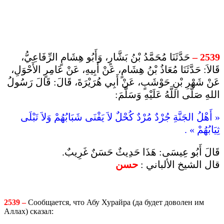
حَدَّثَنَا مُحَمَّدُ بْنُ بَشَّارٍ، وَأَبُو هِشَامٍ الرِّفَاعِيُّ،
2539 –
قَالاَ: حَدَّثَنَا مُعَاذُ بْنُ هِشَامٍ، عَنْ أَبِيهِ، عَنْ عَامِرٍ الأَحْوَلِ،
عَنْ شَهْرِ بْنِ حَوْشَبٍ، عَنْ أَبِي هُرَيْرَةَ، قَالَ: قَالَ رَسُولُ
اللهِ صَلَّى اللَّهُ عَلَيْهِ وَسَلَّمَ:
« أَهْلُ الجَنَّةِ جُرْدٌ مُرْدٌ كُحْلٌ لاَ يَفْنَى شَبَابُهُمْ وَلاَ تَبْلَى
ثِيَابُهُمْ » .
قَالَ أَبُو عِيسَى: هَذَا حَدِيثٌ حَسَنٌ غَرِيبٌ.
قال الشيخ الألباني :
حسن
2539 –
Сообщается, что Абу Хурайра (да будет доволен им
Аллах) сказал: