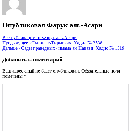
Опубликовал
Фарук аль-Асари
Все публикации от Фарук аль-Асари
Навигация
Предыдущее
«Сунан ат-Тирмизи». Хадис № 2538
Дальше
«Сады праведных» имама ан-Навави. Хадис № 1319
по
записям
Добавить комментарий
Ваш адрес email не будет опубликован.
Обязательные поля
помечены
*