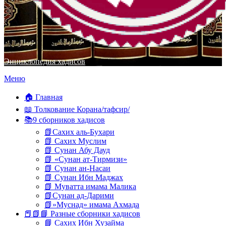
Энциклопедия хадисов
Перейти
Меню
к
содержимому
🏠 Главная
📖 Толкование Корана/тафсир/
📚9 сборников хадисов
📗Сахих аль-Бухари
📗 Сахих Муслим
📗 Сунан Абу Дауд
📗 «Сунан ат-Тирмизи»
📗 Сунан ан-Насаи
📗 Сунан Ибн Маджах
📗 Муватта имама Малика
📗Сунан ад-Дарими
📗»Муснад» имама Ахмада
📕📗📘 Разные сборники хадисов
📘 Сахих Ибн Хузайма