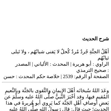
شرح الحديث
أهْلُ الجنَّةِ جُردٌ مُردٌ كُحلٌ لا يَفنى شبابُهُم ، ولا تَبلى
ثيابُهُم
الراوي :
أبو هريرة
| المحدث :
الألباني
| المصدر
صحيح الترمذي
:
حسن
| خلاصة حكم المحدث :
2539
الصفحة أو الرقم:
وعَدَ اللهُ سُبحَانَه أهْلَ الإيمانِ والتَّقوى بالجَنَّة وبالنَّعيمِ
المُقيمِ فيها، وقد أخْبَرَ النَّبيُّ صلَّى اللهُ عليه وسلَّمَ عن
بَعضِ أوصافِ أهْلِ الجَنَّة كما يَروي أبو هُريرةَ في هذا
الحديث؛ حيث قال: قال رَسولُ اللهِ صلَّى اللهُ عليه