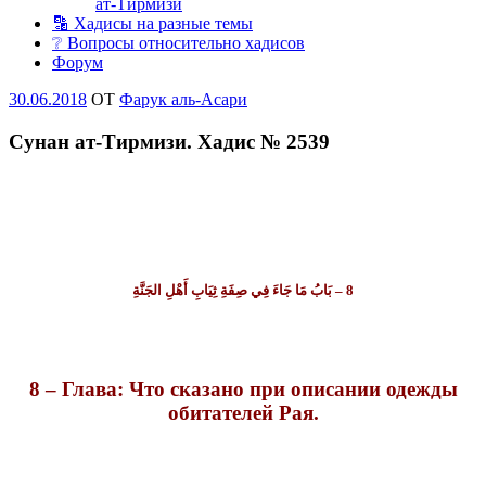
ат-Тирмизи
🔡 Хадисы на разные темы
❔ Вопросы относительно хадисов
Форум
Опубликовано
30.06.2018
OT
Фарук аль-Асари
Сунан ат-Тирмизи. Хадис № 2539
8 – بَابُ مَا جَاءَ فِي صِفَةِ ثِيَابِ أَهْلِ الجَنَّةِ
8 – Глава: Что сказано при описании одежды
обитателей Рая.