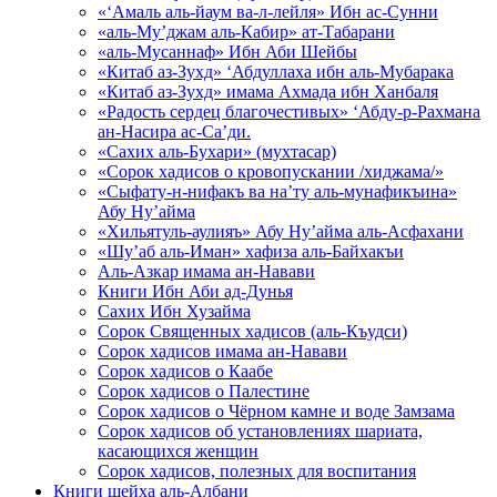
«‘Амаль аль-йаум ва-л-лейля» Ибн ас-Сунни
«аль-Му’джам аль-Кабир» ат-Табарани
«аль-Мусаннаф» Ибн Аби Шейбы
«Китаб аз-Зухд» ‘Абдуллаха ибн аль-Мубарака
«Китаб аз-Зухд» имама Ахмада ибн Ханбаля
«Радость сердец благочестивых» ‘Абду-р-Рахмана
ан-Насира ас-Са’ди.
«Сахих аль-Бухари» (мухтасар)
«Сорок хадисов о кровопускании /хиджама/»
«Сыфату-н-нифакъ ва на’ту аль-мунафикъина»
Абу Ну’айма
«Хильятуль-аулияъ» Абу Ну’айма аль-Асфахани
«Шу’аб аль-Иман» хафиза аль-Байхакъи
Аль-Азкар имама ан-Навави
Книги Ибн Аби ад-Дунья
Сахих Ибн Хузайма
Сорок Священных хадисов (аль-Къудси)
Сорок хадисов имама ан-Навави
Сорок хадисов о Каабе
Сорок хадисов о Палестине
Сорок хадисов о Чёрном камне и воде Замзама
Сорок хадисов об установлениях шариата,
касающихся женщин
Сорок хадисов, полезных для воспитания
Книги шейха аль-Албани