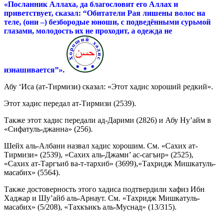
«
Посланник
Аллаха
,
да
благословит
его
Аллах
и
приветствует
,
сказал
:
“Обитатели Рая лишены волос на
теле, (они –) безбородые юноши, с подведёнными сурьмой
глазами, молодость их не проходит, а одежда не
изнашивается”».
Абу ‘Иса (ат-Тирмизи) сказал: «Этот хадис хороший редкий».
Этот хадис передал ат-Тирмизи (2539).
Также этот хадис передали ад-Дарими (2826) и Абу Ну’айм в
«Сифатуль-джанна» (256).
Шейх аль-Албани назвал хадис хорошим. См. «Сахих ат-
Тирмизи» (2539), «Сахих аль-Джами’ ас-сагъир» (2525),
«Сахих ат-Таргъиб ва-т-тархиб» (3699),«Тахридж Мишкатуль-
масабих» (5564).
Также достоверность этого хадиса подтвердили хафиз Ибн
Хаджар и Шу’айб аль-Арнаут. См. «Тахридж Мишкатуль-
масабих» (5/208), «Тахкъикъ аль-Муснад» (13/315).