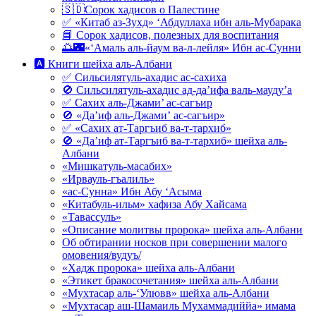
🇸🇩Сорок хадисов о Палестине
✅ «Китаб аз-Зухд» ‘Абдуллаха ибн аль-Мубарака
📘 Сорок хадисов, полезных для воспитания
🌅🌃«‘Амаль аль-йаум ва-л-лейля» Ибн ас-Сунни
🅰 Книги шейха аль-Албани
✅ Сильсилятуль-ахадис ас-сахиха
🚫 Сильсилятуль-ахадис ад-да’ифа валь-мауду’а
✅ Сахих аль-Джами’ ас-сагъир
🚫 «Да’иф аль-Джами’ ас-сагъир»
✅ «Сахих ат-Таргъиб ва-т-тархиб»
🚫 «Да’иф ат-Таргъиб ва-т-тархиб» шейха аль-
Албани
«Мишкатуль-масабих»
«Ирвауль-гъалиль»
«ас-Сунна» Ибн Абу ‘Асыма
«Китабуль-ильм» хафиза Абу Хайсама
«Тавассуль»
«Описание молитвы пророка» шейха аль-Албани
Об обтирании носков при совершении малого
омовения/вудуъ/
«Хадж пророка» шейха аль-Албани
«Этикет бракосочетания» шейха аль-Албани
«Мухтасар аль-‘Улювв» шейха аль-Албани
«Мухтасар аш-Шамаиль Мухаммадиййа» имама