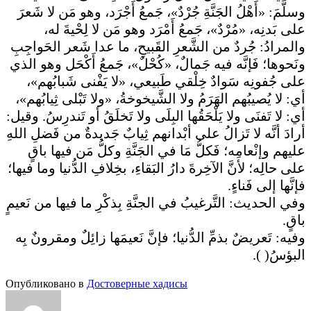
وسلَّمَ: «أَهْلُ الجَنَّةِ جُرْدٌ»، جَمعُ أَجْرَد، وهو مَن لا شَعرَ
على بَدنِه، «مُرْدٌ»، جَمعُ أَمْرَد وهو مَن لا لِحْيةَ له،
والمرادُ: جُردٌ من الشَّعرِ القَبيحِ، ما عدا شَعر الحَواجِبِ
ونَحوها؛ فَإنَّه فيه جَمالٌ، «كُحْلٌ»، جَمعُ أَكْحَل وهو الذي
على جُفونِه سَوادٌ خِلْقي طَبيعي، «لا يَفْنى شَبابُهم»،
أي: لا يُصيبُهم الهَرَمُ ولا الشَّيخوخةُ، «ولا تَبْلى ثِيابُهم»،
أي: لا تَفنَى ولا يَلْحَقُها البِلَى ولا تَخلَقُ أو تَندرِسُ. وقيل:
أرادَ أنَّه لا تَزالُ على أبْدانهم ثِيابٌ جَديدةٌ من فَضلِ اللهِ
عليهم وإنْعامِه؛ فَكلُّ مَا في الجَنَّةِ وكلُّ مَن فيها باقٍ
على حالِه؛ لأنَّ الآخِرةَ دارُ البَقاءِ، بخِلافِ الدُّنيا وما فيها؛
فإنَّها إلى فَناءٍ.
وفي الحديث: التَّرغيبُ في الجنَّةِ بِذكْرِ ما فيها من نَعيمٍ
باقٍ.
وفيه: تَعريضٌ بذمِّ الدُّنيا؛ فإنَّ نَعيمَها زائِلٌ ومقرونٌ بِه
البؤسُ( ).
Опубликовано в
Достоверные хадисы