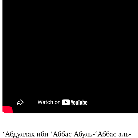
‘Абдуллах ибн ‘Аббас Абуль-‘Аббас аль-