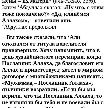
жёны – их матери”
(аль-Ахзаб, 33:6).
Затем ‘Абдуллах сказал:
«Ну что, с этим
тоже покончено?» «Да, клянёмся
Аллахом», – ответили они.
‘Абдуллах продолжил:
– Вы также сказали, что ‘Али
отказался от титула повелителя
правоверных. Хочу напомнить, что в
день худайбийского перемирия, когда
Посланник Аллаха, да благословит его
Аллах и приветствует, хотел в мирном
договоре с многобожниками написать:
«Мухаммад – Посланник Аллаха»,
язычники возразили: «Если бы мы
верили, что ты Посланник Аллаха, то
не изгоняли бы тебя и не воевали бы с