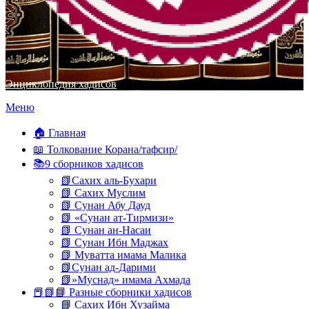
Энциклопедия хадисов
Перейти
Меню
к
содержимому
🏠 Главная
📖 Толкование Корана/тафсир/
📚9 сборников хадисов
📗Сахих аль-Бухари
📗 Сахих Муслим
📗 Сунан Абу Дауд
📗 «Сунан ат-Тирмизи»
📗 Сунан ан-Насаи
📗 Сунан Ибн Маджах
📗 Муватта имама Малика
📗Сунан ад-Дарими
📗»Муснад» имама Ахмада
📕📗📘 Разные сборники хадисов
📘 Сахих Ибн Хузайма