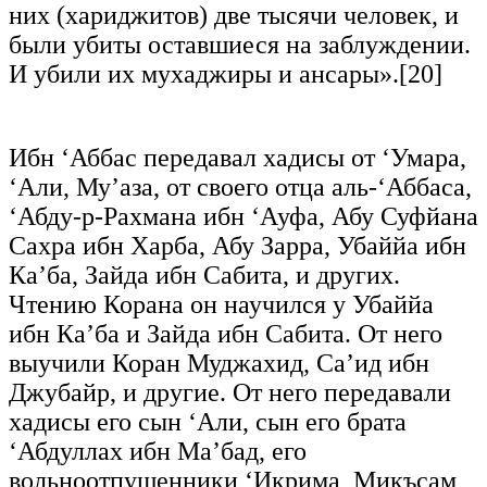
них (хариджитов) две тысячи человек, и
были убиты оставшиеся на заблуждении.
И убили их мухаджиры и ансары».[20]
Ибн ‘Аббас передавал хадисы от ‘Умара,
‘Али, Му’аза, от своего отца аль-‘Аббаса,
‘Абду-р-Рахмана ибн ‘Ауфа, Абу Суфйана
Сахра ибн Харба, Абу Зарра, Убаййа ибн
Ка’ба, Зайда ибн Сабита, и других.
Чтению Корана он научился у Убаййа
ибн Ка’ба и Зайда ибн Сабита. От него
выучили Коран Муджахид, Са’ид ибн
Джубайр, и другие. От него передавали
хадисы его сын ‘Али, сын его брата
‘Абдуллах ибн Ма’бад, его
вольноотпущенники ‘Икрима, Микъсам,