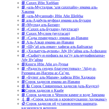
📘 Сахих Ибн Хиббан
📘 «аль-Мустадрак ‘аля сахихайн» имама аль-
Хакима
📘 «аль-Мусаннаф» Ибн Аби Шейбы
📘 аль-Адабуль-муфрад имама аль-Бухари
📘»Муснад аль-Баззар»
📘 «Сахих аль-Бухари» (мухтасар)
📘 Сахих Муслим (мухтасар)
📘 «Сады праведных» имама ан-Навави
📘 Аль-Азкар имама ан-Навави
📘 «Шу’аб аль-иман» хафиза аль-Байхакъи
📘 «Хильятуль-аулияъ» Абу Ну’айма аль-Асфахани
📘 «Сыфату-н-нифакъ ва на’ту аль-мунафикъина»
Абу Ну’айма
📘Книги Ибн Аби ад-Дунья
📘 «Радость сердец благочестивых» ‘Абду-р-
Рахмана ан-Насира ас-Са’ди.
📘 «Булюг аль-Марам» хафиза Ибн Хаджара
📘Сорок хадисов имама ан-Навави
📘 🕌 Сорок Священных хадисов (аль-Къудси)
🕋Сорок хадисов о Каабе
📘 Сорок хадисов о Чёрном камне и воде Замзама
💉 📘 «Сорок хадисов о кровопускании /хиджама/»
🥀 Сорок хадисов об установлениях шариата,
касающихся женщин