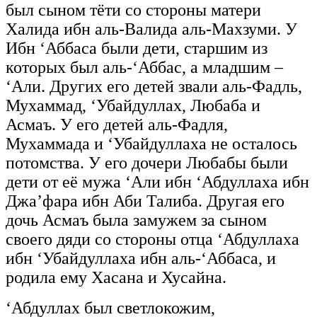
был сыном тёти со стороны матери
Халида ибн аль-Валида аль-Махзуми. У
Ибн ‘Аббаса были дети, старшим из
которых был аль-‘Аббас, а младшим –
‘Али. Других его детей звали аль-Фадль,
Мухаммад, ‘Убайдуллах, Любаба и
Асмаъ. У его детей аль-Фадля,
Мухаммада и ‘Убайдуллаха не осталось
потомства. У его дочери Любабы были
дети от её мужа ‘Али ибн ‘Абдуллаха ибн
Джа’фара ибн Аби Талиба. Другая его
дочь Асмаъ была замужем за сыном
своего дяди со стороны отца ‘Абдуллаха
ибн ‘Убайдуллаха ибн аль-‘Аббаса, и
родила ему Хасана и Хусайна.
‘Абдуллах был светлокожим,