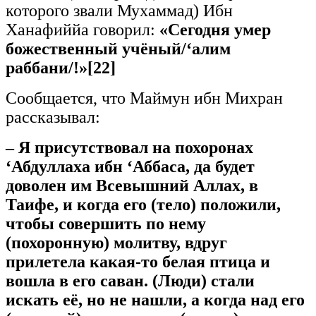
которого звали Мухаммад) Ибн
Ханафиййа говорил:
«Сегодня умер
божественный учёный/‘алим
раббани/!»
[22]
Сообщается, что Маймун ибн Михран
рассказывал:
– Я присутствовал на похоронах
‘Абдуллаха ибн ‘Аббаса, да будет
доволен им Всевышний Аллах, в
Таифе, и когда его (тело) положили,
чтобы совершить по нему
(похоронную) молитву, вдруг
прилетела какая-то белая птица и
вошла в его саван. (Люди) стали
искать её, но не нашли, а когда над его