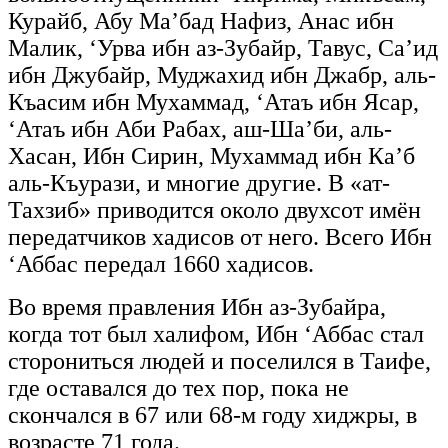
Курайб, Абу Ма’бад Нафиз, Анас ибн
Малик, ‘Урва ибн аз-Зубайр, Тавус, Са’ид
ибн Джубайр, Муджахид ибн Джабр, аль-
Къасим ибн Мухаммад, ‘Атаъ ибн Ясар,
‘Атаъ ибн Аби Рабах, аш-Ша’би, аль-
Хасан, Ибн Сирин, Мухаммад ибн Ка’б
аль-Къурази, и многие другие. В «ат-
Тахзиб» приводится около двухсот имён
передатчиков хадисов от него. Всего Ибн
‘Аббас передал 1660 хадисов.
Во время правления Ибн аз-Зубайра,
когда тот был халифом, Ибн ‘Аббас стал
сторониться людей и поселился в Таифе,
где оставался до тех пор, пока не
скончался в 67 или 68-м году хиджры, в
возрасте 71 года.