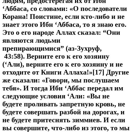
людям, предостерегая их от Ибн
‘Аббаса, со словами: «О последователи
Корана! Поистине, если кто-либо и не
знает этого Ибн ‘Аббаса, то я знаю его.
Это о его народе Аллах сказал: “Они
являются людьми
препирающимися” (аз-Зухруф,
43:58). Верните его к его хозяину
(‘Али), верните его к его хозяину и не
отходите от Книги
Аллаха
!»[17] Другие
же сказали: «Говори, мы послушаем
тебя». И тогда Ибн ‘Аббас передал им
следующие условия ‘Али: «Вы не
будете проливать запретную кровь, не
будете совершать разбой на дорогах, и
не будете притеснять зиммиев. И если
вы совершите, что-либо из этого, то мы