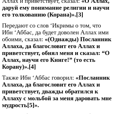
Аллах и приветствует, сказал:
«О Аллах,
даруй ему понимание религии и научи
его толкованию (Корана)».
[3]
Передают со слов ‘Икримы о том, что
Ибн ‘Аббас, да будет доволен Аллах ими
обоими, сказал:
«(Однажды) Посланник
Аллаха
,
да
благословит
его
Аллах
и
приветствует, обнял меня и сказал: “О
Аллах, научи его Книге!” (то есть
Корану)».
[4]
Также Ибн ‘Аббас говорил:
«Посланник
Аллаха
,
да
благословит
его
Аллах
и
приветствует, дважды обратился к
Аллаху с мольбой за меня даровать мне
мудрость
[5]
».