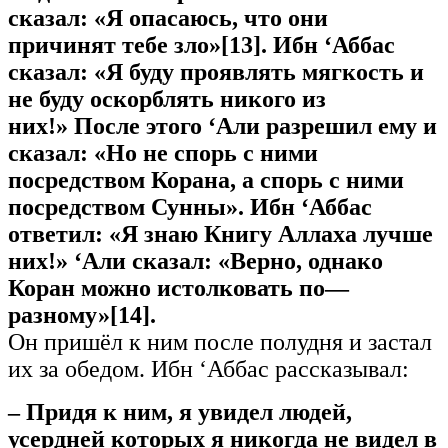
сказал: «Я опасаюсь, что они
причинят тебе
зло
»[13]. Ибн ‘Аббас
сказал: «Я буду проявлять мягкость и
не буду оскорблять никого из
них!» После этого ‘Али разрешил ему и
сказал: «Но не спорь с ними
посредством Корана, а спорь с ними
посредством Сунны». Ибн ‘Аббас
ответил: «Я знаю Книгу Аллаха лучше
них!» ‘Али сказал: «Верно, однако
Коран можно истолковать
по
—
разному
»[14].
Он пришёл к ним после полудня и застал
их за обедом. Ибн ‘Аббас рассказывал:
– Придя к ним, я увидел людей,
усердней которых я никогда не видел в