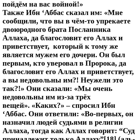
пойдём на вас войной!»
Также Ибн ‘Аббас сказал им: «Мне
сообщили, что вы в чём-то упрекаете
двоюродного брата Посланника
Аллаха, да благословит его Аллах и
приветствует, который к тому же
является мужем его дочери. Он был
первым, кто уверовал в Пророка, да
благословит его Аллах и приветствует,
а вы недовольны им?! Неужели это
так?!» Они сказали: «Мы очень
недовольны им из-за трёх
вещей». «Каких?» – спросил Ибн
‘Аббас. Они ответили: «Во-первых, он
назначил людей судьями в религии
Аллаха, тогда как Аллах говорит: “Суд
принадлежит только
Аллаху
”[18] (аль-