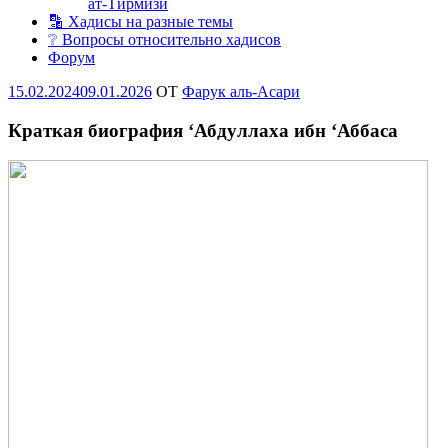
ат-Тирмизи
🔡 Хадисы на разные темы
❔ Вопросы относительно хадисов
Форум
Опубликовано
15.02.2024
09.01.2026
OT
Фарук аль-Асари
Краткая биография ‘Абдуллаха ибн ‘Аббаса