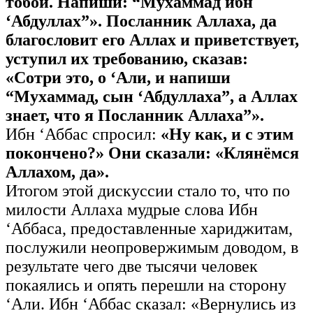
тобой. Напиши: “Мухаммад ибн
‘Абдуллах”». Посланник Аллаха, да
благословит его Аллах и приветствует,
уступил их требованию, сказав:
«Сотри это, о ‘Али, и напиши
“Мухаммад, сын ‘Абдуллаха”, а Аллах
знает, что я Посланник Аллаха”».
Ибн ‘Аббас спросил:
«Ну как, и с этим
покончено?» Они сказали: «Клянёмся
Аллахом, да».
Итогом этой дискуссии стало то, что по
милости Аллаха мудрые слова Ибн
‘Аббаса, предоставленные хариджитам,
послужили неопровержимым доводом, в
результате чего две тысячи человек
покаялись и опять перешли на сторону
‘Али. Ибн ‘Аббас сказал: «Вернулись из