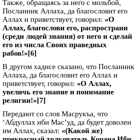
Также, обращаясь за него с мольбой,
Посланник Аллаха, да благословит его
Аллах и приветствует, говорил:
«О
Аллах, благослови его, распространи
(среди людей знания) от него и сделай
его из числа Своих праведных
рабов!»
[6]
В другом хадисе сказано, что Посланник
Аллаха, да благословит его Аллах и
приветствует, говорил:
«О Аллах,
увеличь его знание и понимание
религии!»
[7]
Передают со слов Масрукъа, что
‘Абдуллах ибн Мас’уд, да будет доволен
им Аллах, сказал:
«(Какой же)
прекрасный толкователь Корана Ибн