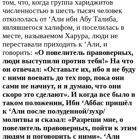
том, что, когда группа хариджитов
численностью в шесть тысяч человек
откололась от ‘Али ибн Абу Талиба,
являвшегося халифом, и поселилась в
месте, называемом Харура, люди не
переставали приходить к ‘Али, и
говорить:
«О повелитель правоверных,
люди выступили против тебя!» На что
он отвечал: «Оставьте их, ибо я не буду
с ними воевать до тех пор, пока они
сами не начнут, и я думаю, что они
скоро это сделают». И когда все было в
таком положении, Ибн ‘Аббас пришёл
к ‘Али после полуденной/зухр/
молитвы и сказал: «Разреши мне, о
повелитель правоверных, пойти к этим
людям и поговорить с ними». ‘Али