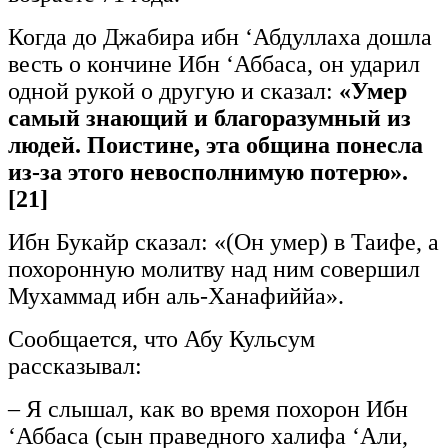
Когда до Джабира ибн ‘Абдуллаха дошла
весть о кончине Ибн ‘Аббаса, он ударил
одной рукой о другую и сказал:
«Умер
самый знающий и благоразумный из
людей. Поистине, эта община понесла
из-за этого невосполнимую потерю».
[21]
Ибн Букайр сказал: «(Он умер) в Таифе, а
похоронную молитву над ним совершил
Мухаммад ибн аль-Ханафиййа».
Сообщается, что Абу Кульсум
рассказывал:
– Я слышал, как во время похорон Ибн
‘Аббаса (сын праведного халифа ‘Али,