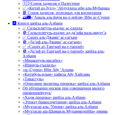
🇸🇩Сорок хадисов о Палестине
✅ «Китаб аз-Зухд» ‘Абдуллаха ибн аль-Мубарака
📘 Сорок хадисов, полезных для воспитания
🌅🌃«‘Амаль аль-йаум ва-л-лейля» Ибн ас-Сунни
🅰 Книги шейха аль-Албани
✅ Сильсилятуль-ахадис ас-сахиха
🚫 Сильсилятуль-ахадис ад-да’ифа валь-мауду’а
✅ Сахих аль-Джами’ ас-сагъир
🚫 «Да’иф аль-Джами’ ас-сагъир»
✅ «Сахих ат-Таргъиб ва-т-тархиб»
🚫 «Да’иф ат-Таргъиб ва-т-тархиб» шейха аль-
Албани
«Мишкатуль-масабих»
«Ирвауль-гъалиль»
«ас-Сунна» Ибн Абу ‘Асыма
«Китабуль-ильм» хафиза Абу Хайсама
«Тавассуль»
«Описание молитвы пророка» шейха аль-Албани
Об обтирании носков при совершении малого
омовения/вудуъ/
«Хадж пророка» шейха аль-Албани
«Этикет бракосочетания» шейха аль-Албани
«Мухтасар аль-‘Улювв» шейха аль-Албани
«Мухтасар аш-Шамаиль Мухаммадиййа» имама