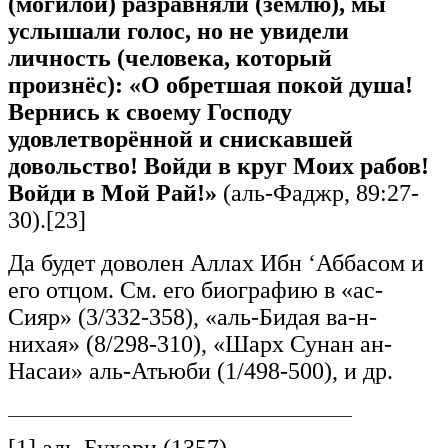
(могилой) разравняли (землю), мы
услышали голос, но не увидели
личность (человека, который
произнёс): «О обретшая покой душа!
Вернись к своему Господу
удовлетворённой и снискавшей
довольство! Войди в круг Моих рабов!
Войди в Мой Рай!»
(аль-Фаджр, 89:27-
30).[23]
Да будет доволен Аллах Ибн ‘Аббасом и
его отцом. См. его биографию в «ас-
Сияр» (3/332-358), «аль-Бидая ва-н-
нихая» (8/298-310), «Шарх Сунан ан-
Насаи» аль-Атьюби (1/498-500), и др.
___________________________________________
[1] аль-Бухари (1357).