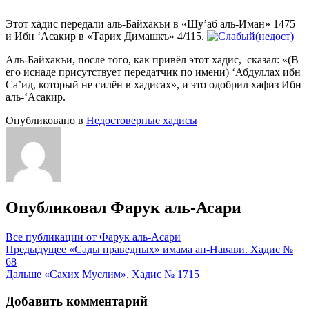
Этот хадис передали аль-Байхакъи в «Шу’аб аль-Иман» 1475
и Ибн ‘Асакир в «Тарих Димашкъ» 4/115.
Аль-Байхакъи, после того, как привёл этот хадис, сказал: «(В
его иснаде присутствует передатчик по имени) ‘Абдуллах ибн
Са’ид, который не силён в хадисах», и это одобрил хафиз Ибн
аль-‘Асакир.
Опубликовано в
Недостоверные хадисы
Опубликовал
Фарук аль-Асари
Все публикации от Фарук аль-Асари
Навигация
Предыдущее
«Сады праведных» имама ан-Навави. Хадис №
68
по
Дальше
«Сахих Муслим». Хадис № 1715
записям
Добавить комментарий