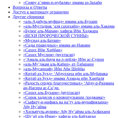
«Сияру а’лями-н-нубаляъ» имама аз-Захаби
Вопросы и Ответы
Доступ к материалу ограничен
Другие сборники
«аль-Адабуль-муфрад» имама аль-Бухари
«аль-Мустадрак ‘аля сахихайн» имама аль-Хакима
«Булюг аль-Марам» хафиза Ибн Хаджара
«ВЕХИ ПРОРОЧЕСКОЙ СУННЫ»
«Муснад аль-Баззар»
«Сады праведных» имама ан-Навави
«Сахих Ибн Хиббан»
«Сахих Муслим» (мухтасар)
«‘Амаль аль-йаум ва-л-лейля» Ибн ас-Сунни
«аль-Му’джам аль-Кабир» ат-Табарани
«аль-Мусаннаф» Ибн Аби Шейбы
«Китаб аз-Зухд» ‘Абдуллаха ибн аль-Мубарака
«Китаб аз-Зухд» имама Ахмада ибн Ханбаля
«Радость сердец благочестивых» ‘Абду-р-Рахмана
ан-Насира ас-Са’ди.
«Сахих аль-Бухари» (мухтасар)
«Сорок хадисов о кровопускании /хиджама/»
«Сыфату-н-нифакъ ва на’ту аль-мунафикъина»
Абу Ну’айма
«Хильятуль-аулияъ» Абу Ну’айма аль-Асфахани
«Шу’аб аль-Иман» хафиза аль-Байхакъи