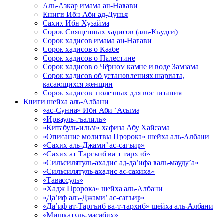
Аль-Азкар имама ан-Навави
Книги Ибн Аби ад-Дунья
Сахих Ибн Хузайма
Сорок Священных хадисов (аль-Къудси)
Сорок хадисов имама ан-Навави
Сорок хадисов о Каабе
Сорок хадисов о Палестине
Сорок хадисов о Чёрном камне и воде Замзама
Сорок хадисов об установлениях шариата,
касающихся женщин
Сорок хадисов, полезных для воспитания
Книги шейха аль-Албани
«ас-Сунна» Ибн Аби ‘Асыма
«Ирвауль-гъалиль»
«Китабуль-ильм» хафиза Абу Хайсама
«Описание молитвы Пророка» шейха аль-Албани
«Сахих аль-Джами’ ас-сагъир»
«Сахих ат-Таргъиб ва-т-тархиб»
«Сильсилятуль-ахадис ад-да’ифа валь-мауду’а»
«Сильсилятуль-ахадис ас-сахиха»
«Тавассуль»
«Хадж Пророка» шейха аль-Албани
«Да’иф аль-Джами’ ас-сагъир»
«Да’иф ат-Таргъиб ва-т-тархиб» шейха аль-Албани
«Мишкатуль-масабих»