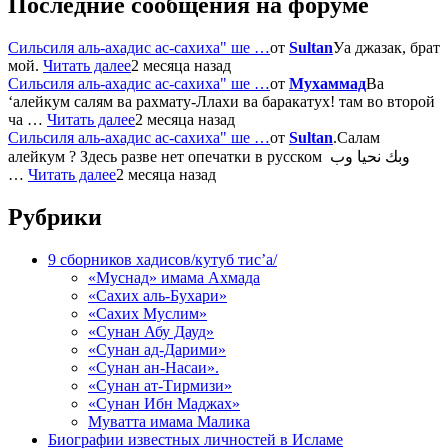
Последние сообщения на форуме
Сильсиля аль-ахадис ас-сахиха" ше …
от
Sultan
Уа джазак, брат
мой.
Читать далее
2 месяца назад
Сильсиля аль-ахадис ас-сахиха" ше …
от
Мухаммад
Ва
‘алейкум салям ва рахмату-Ллахи ва баракатух! там во второй
ча …
Читать далее
2 месяца назад
Сильсиля аль-ахадис ас-сахиха" ше …
от
Sultan
.Салам
алейкум ? Здесь разве нет опечатки в русском وبك نحيا وب
…
Читать далее
2 месяца назад
Рубрики
9 сборников хадисов/кутуб тис’а/
«Муснад» имама Ахмада
«Сахих аль-Бухари»
«Сахих Муслим»
«Сунан Абу Дауд»
«Сунан ад-Дарими»
«Сунан ан-Насаи».
«Сунан ат-Тирмизи»
«Сунан Ибн Маджах»
Муватта имама Малика
Биографии известных личностей в Исламе