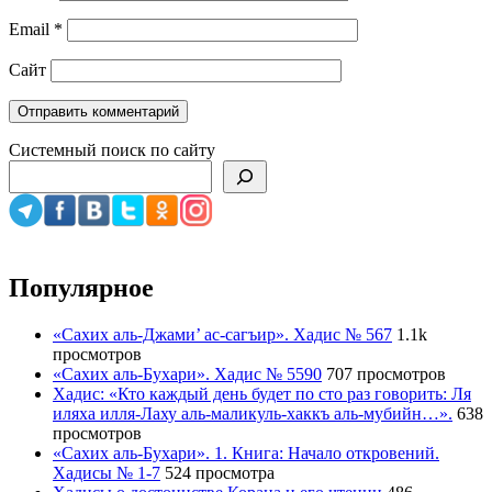
Email
*
Сайт
Системный поиск по сайту
Популярное
«Сахих аль-Джами’ ас-сагъир». Хадис № 567
1.1k
просмотров
«Сахих аль-Бухари». Хадис № 5590
707 просмотров
Хадис: «Кто каждый день будет по сто раз говорить: Ля
иляха илля-Лаху аль-маликуль-хаккъ аль-мубийн…».
638
просмотров
«Сахих аль-Бухари». 1. Книга: Начало откровений.
Хадисы № 1-7
524 просмотра