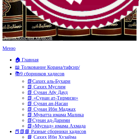
Энциклопедия хадисов
Перейти
Меню
к
содержимому
🏠 Главная
📖 Толкование Корана/тафсир/
📚9 сборников хадисов
📗Сахих аль-Бухари
📗 Сахих Муслим
📗 Сунан Абу Дауд
📗 «Сунан ат-Тирмизи»
📗 Сунан ан-Насаи
📗 Сунан Ибн Маджах
📗 Муватта имама Малика
📗Сунан ад-Дарими
📗»Муснад» имама Ахмада
📕📗📘 Разные сборники хадисов
📘 Сахих Ибн Хузайма