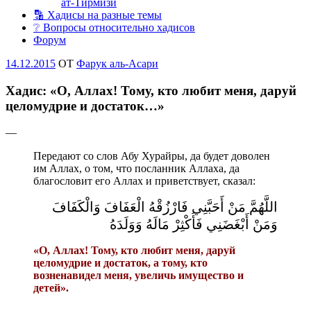
ат-Тирмизи
🔡 Хадисы на разные темы
❔ Вопросы относительно хадисов
Форум
Опубликовано
14.12.2015
OT
Фарук аль-Асари
Хадис: «О, Аллах! Тому, кто любит меня, даруй
целомудрие и достаток…»
—
Передают со слов Абу Хурайры, да будет доволен
им Аллах, о том, что посланник Аллаха, да
благословит его Аллах и приветствует, сказал:
اللَّهُمَّ مَنْ أَحَبَّنِي فَارْزُقْهُ الْعَفَافَ وَالْكَفَافَ
وَمَنْ أَبْغَضَنِي فَأَكْثِرْ مَالَهُ وَوَلَدَهُ
«О, Аллах! Тому, кто любит меня, даруй
целомудрие и достаток, а тому, кто
возненавидел меня, увеличь имущество и
детей».