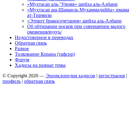
«Мухтасар аль-‘Улювв» шейха аль-Албани
«Мухтасар аш-Шамаиль Мухаммадиййа» имама
ат-Тирмизи
«Этикет бракосочетания» шейха аль-Албани
Об обтирании носков при совершении малого
омовения/вудуъ/
Недостоверное в переводах
Обратная связь
Разное
Толкование Корана (тафсир)
Форум
Хадисы на разные темы
© Copyright 2020 —
Энциклопедия хадисов
|
регистрация
|
профиль
|
обратная связь
Wisteria Theme by
WPFriendship
⋅
Powered by
WordPress