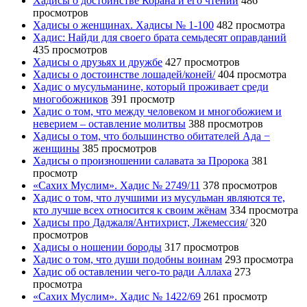
Хадисы о достоинстве Корана и его чтении
486
просмотров
Хадисы о женщинах. Хадисы № 1-100
482 просмотра
Хадис: Найди для своего брата семьдесят оправданий
435 просмотров
Хадисы о друзьях и дружбе
427 просмотров
Хадисы о достоинстве лошадей/коней/
404 просмотра
Хадис о мусульманине, который проживает среди
многобожников
391 просмотр
Хадис о том, что между человеком и многобожием и
неверием – оставление молитвы
388 просмотров
Хадисы о том, что большинство обитателей Ада −
женщины
385 просмотров
Хадисы о произношении салавата за Пророка
381
просмотр
«Сахих Муслим». Хадис № 2749/11
378 просмотров
Хадис о том, что лучшими из мусульман являются те,
кто лучше всех относится к своим жёнам
334 просмотра
Хадисы про Даджаля/Антихрист, Лжемессия/
320
просмотров
Хадисы о ношении бороды
317 просмотров
Хадис о том, что души подобны воинам
293 просмотра
Хадис об оставлении чего-то ради Аллаха
273
просмотра
«Сахих Муслим». Хадис № 1422/69
261 просмотр