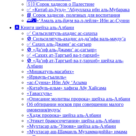
🇸🇩Сорок хадисов о Палестине
✅ «Китаб аз-Зухд» ‘Абдуллаха ибн аль-Мубарака
📘 Сорок хадисов, полезных для воспитания
🌅🌃«‘Амаль аль-йаум ва-л-лейля» Ибн ас-Сунни
🅰 Книги шейха аль-Албани
✅ Сильсилятуль-ахадис ас-сахиха
🚫 Сильсилятуль-ахадис ад-да’ифа валь-мауду’а
✅ Сахих аль-Джами’ ас-сагъир
🚫 «Да’иф аль-Джами’ ас-сагъир»
✅ «Сахих ат-Таргъиб ва-т-тархиб»
🚫 «Да’иф ат-Таргъиб ва-т-тархиб» шейха аль-
Албани
«Мишкатуль-масабих»
«Ирвауль-гъалиль»
«ас-Сунна» Ибн Абу ‘Асыма
«Китабуль-ильм» хафиза Абу Хайсама
«Тавассуль»
«Описание молитвы пророка» шейха аль-Албани
Об обтирании носков при совершении малого
омовения/вудуъ/
«Хадж пророка» шейха аль-Албани
«Этикет бракосочетания» шейха аль-Албани
«Мухтасар аль-‘Улювв» шейха аль-Албани
«Мухтасар аш-Шамаиль Мухаммадиййа» имама