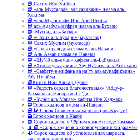
📘 Сахих Ибн Хиббан
📘 «аль-Мустадрак ‘аля сахихайн» имама аль-
Хакима
📘 «аль-Мусаннаф» Ибн Аби Шейбы
📘 аль-Адабуль-муфрад имама аль-Бухари
📘»Муснад аль-Баззар»
📘 «Сахих аль-Бухари» (мухтасар)
📘 Сахих Муслим (мухтасар)
📘 «Сады праведных» имама ан-Навави
📘 Аль-Азкар имама ан-Навави
📘 «Шу’аб аль-иман» хафиза аль-Байхакъи
📘 «Хильятуль-аулияъ» Абу Ну’айма аль-Асфахани
📘 «Сыфату-н-нифакъ ва на’ту аль-мунафикъина»
Абу Ну’айма
📘Книги Ибн Аби ад-Дунья
📘 «Радость сердец благочестивых» ‘Абду-р-
Рахмана ан-Насира ас-Са’ди.
📘 «Булюг аль-Марам» хафиза Ибн Хаджара
📘Сорок хадисов имама ан-Навави
📘 🕌 Сорок Священных хадисов (аль-Къудси)
🕋Сорок хадисов о Каабе
📘 Сорок хадисов о Чёрном камне и воде Замзама
💉 📘 «Сорок хадисов о кровопускании /хиджама/»
🥀 Сорок хадисов об установлениях шариата,
касающихся женщин