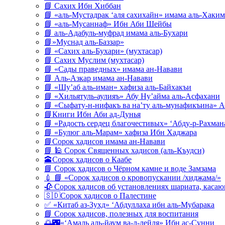
📘 Сахих Ибн Хиббан
📘 «аль-Мустадрак ‘аля сахихайн» имама аль-Хаким
📘 «аль-Мусаннаф» Ибн Аби Шейбы
📘 аль-Адабуль-муфрад имама аль-Бухари
📘»Муснад аль-Баззар»
📘 «Сахих аль-Бухари» (мухтасар)
📘 Сахих Муслим (мухтасар)
📘 «Сады праведных» имама ан-Навави
📘 Аль-Азкар имама ан-Навави
📘 «Шу’аб аль-иман» хафиза аль-Байхакъи
📘 «Хильятуль-аулияъ» Абу Ну’айма аль-Асфахани
📘 «Сыфату-н-нифакъ ва на’ту аль-мунафикъина» А
📘Книги Ибн Аби ад-Дунья
📘 «Радость сердец благочестивых» ‘Абду-р-Рахман
📘 «Булюг аль-Марам» хафиза Ибн Хаджара
📘Сорок хадисов имама ан-Навави
📘 🕌 Сорок Священных хадисов (аль-Къудси)
🕋Сорок хадисов о Каабе
📘 Сорок хадисов о Чёрном камне и воде Замзама
💉 📘 «Сорок хадисов о кровопускании /хиджама/»
🥀 Сорок хадисов об установлениях шариата, кас
🇸🇩Сорок хадисов о Палестине
✅ «Китаб аз-Зухд» ‘Абдуллаха ибн аль-Мубарака
📘 Сорок хадисов, полезных для воспитания
🌅🌃«‘Амаль аль-йаум ва-л-лейля» Ибн ас-Сунни