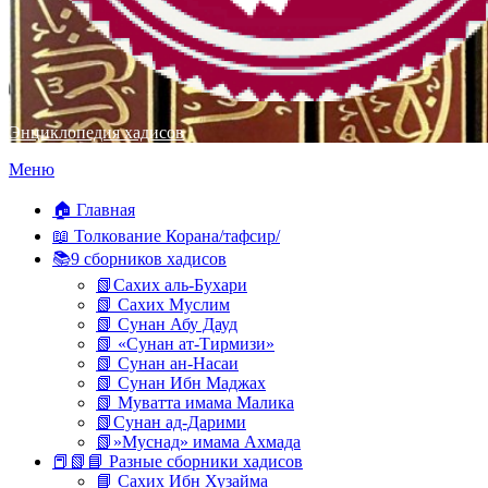
Энциклопедия хадисов
Перейти
Меню
к
содержимому
🏠 Главная
📖 Толкование Корана/тафсир/
📚9 сборников хадисов
📗Сахих аль-Бухари
📗 Сахих Муслим
📗 Сунан Абу Дауд
📗 «Сунан ат-Тирмизи»
📗 Сунан ан-Насаи
📗 Сунан Ибн Маджах
📗 Муватта имама Малика
📗Сунан ад-Дарими
📗»Муснад» имама Ахмада
📕📗📘 Разные сборники хадисов
📘 Сахих Ибн Хузайма