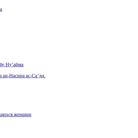
а
бу Ну’айма
а ан-Насира ас-Са’ди.
ающихся женщин