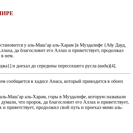
МИРЕ
 остановится у аль-Маш’ар аль-Харам [в Муздалифе {Абу Дауд,
Аллаха, да благословит его Аллах и приветствует, продолжал
 в нем.
аджа}] и доехал до середины пересохшего русла (
вади
)[4].
 чем сообщается в хадисе Анаса, который приводится в обоих
 аль-Маш’ар аль-Харам, горы в Муздалифе, которую называли
думали, что пророк, да благословит его Аллах и приветствует,
х и приветствует, продолжил свой путь и проехал мимо аль-