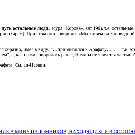
в путь остальные люди»
(сура «Корова», аят 199), т.е. остальн
рии (харам). При этом они говорили: «Мы живем на Заповедной 
ся образно, имея в виду: “…приблизился к Арафату…”, — т.к. эт
нем”, а, как о том говорилось ранее, Намира не является частью 
афата. См. ан-Навави.
ЕМЕЩЕНИЕ В МИНУ ПАЛОМНИКОВ, НАХОДЯЩИХСЯ В СОСТО