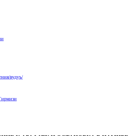
ни
ния/вудуъ/
Тирмизи