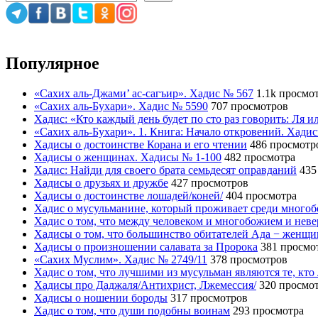
Популярное
«Сахих аль-Джами’ ас-сагъир». Хадис № 567
1.1k просмо
«Сахих аль-Бухари». Хадис № 5590
707 просмотров
Хадис: «Кто каждый день будет по сто раз говорить: Ля 
«Сахих аль-Бухари». 1. Книга: Начало откровений. Хади
Хадисы о достоинстве Корана и его чтении
486 просмотр
Хадисы о женщинах. Хадисы № 1-100
482 просмотра
Хадис: Найди для своего брата семьдесят оправданий
435
Хадисы о друзьях и дружбе
427 просмотров
Хадисы о достоинстве лошадей/коней/
404 просмотра
Хадис о мусульманине, который проживает среди много
Хадис о том, что между человеком и многобожием и нев
Хадисы о том, что большинство обитателей Ада − женщ
Хадисы о произношении салавата за Пророка
381 просмо
«Сахих Муслим». Хадис № 2749/11
378 просмотров
Хадис о том, что лучшими из мусульман являются те, кто
Хадисы про Даджаля/Антихрист, Лжемессия/
320 просмо
Хадисы о ношении бороды
317 просмотров
Хадис о том, что души подобны воинам
293 просмотра