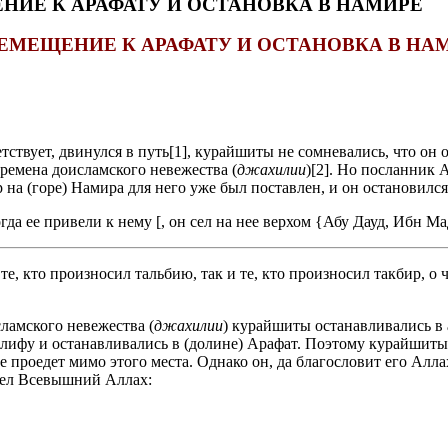
ЕЩЕНИЕ К АРАФАТУ И ОСТАНОВКА В НАМИРЕ
ЕМЕЩЕНИЕ К АРАФАТУ И ОСТАНОВКА В НА
тствует, двинулся в путь[1], курайшиты не сомневались, что он
времена доисламского невежества (
джахилии
)[2]. Но посланник 
р на (горе) Намира для него уже был поставлен, и он остановился
огда ее привели к нему [, он сел на нее верхом {Абу Дауд, Ибн М
е, кто произносил тальбию, так и те, кто произносил такбир, о
ламского невежества (
джахилии
) курайшиты останавливались в
алифу и останавливались в (долине) Арафат. Поэтому курайшиты 
 проедет мимо этого места. Однако он, да благословит его Алла
елел Всевышний Аллах: