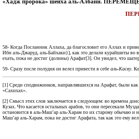
«Хадж пророка» шейха аль-Албани. ПЕРЕМ
ПЕР
58- Когда Посланник Аллаха, да благословит его Аллах и приве
Ибн аль-Джаруд, аль-Байхаки}], как это делали курайшиты во 
ехать, пока не достиг (долины) Арафат[3]. Он увидел, что шате
59- Сразу после полудня он велел привести в себе
аль-Касву
. К
[1] Среди сподвижников, направлявшихся на Арафат, были как т
«Сахихах».
[2] Смысл этих слов заключается в следующем: во времена доис
Кузах. Что касается остальных арабов, то они пересекали Музд
остановится в аль-Маш’ар аль-Харам по их старому обычаю и не
Маш’ар аль-Харам, пока не достиг Арафата, так как это ему в