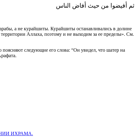
ثم أفيضوا من حيث أفاض الناس
ые арабы, а не курайшиты. Курайшиты останавливались в долине
территории Аллаха, поэтому и не выходим за ее пределы». См.
о поясняют следующие его слова: “Он увидел, что шатер на
Арафата.
ЯНИИ ИХРАМА.