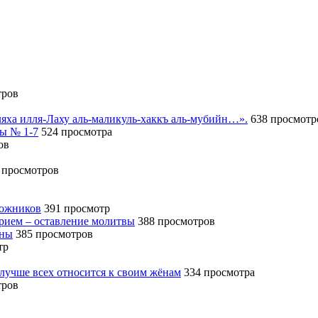
тров
иляха илля-Лаху аль-маликуль-хаккъ аль-мубийн…».
638 просмотр
сы № 1-7
524 просмотра
ов
 просмотров
божников
391 просмотр
ерием – оставление молитвы
388 просмотров
ины
385 просмотров
тр
 лучше всех относится к своим жёнам
334 просмотра
тров