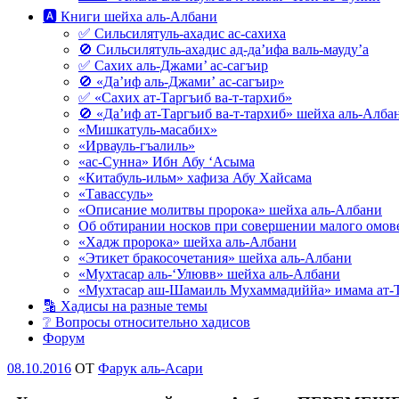
🅰 Книги шейха аль-Албани
✅ Сильсилятуль-ахадис ас-сахиха
🚫 Сильсилятуль-ахадис ад-да’ифа валь-мауду’а
✅ Сахих аль-Джами’ ас-сагъир
🚫 «Да’иф аль-Джами’ ас-сагъир»
✅ «Сахих ат-Таргъиб ва-т-тархиб»
🚫 «Да’иф ат-Таргъиб ва-т-тархиб» шейха аль-Алба
«Мишкатуль-масабих»
«Ирвауль-гъалиль»
«ас-Сунна» Ибн Абу ‘Асыма
«Китабуль-ильм» хафиза Абу Хайсама
«Тавассуль»
«Описание молитвы пророка» шейха аль-Албани
Об обтирании носков при совершении малого омове
«Хадж пророка» шейха аль-Албани
«Этикет бракосочетания» шейха аль-Албани
«Мухтасар аль-‘Улювв» шейха аль-Албани
«Мухтасар аш-Шамаиль Мухаммадиййа» имама ат-
🔡 Хадисы на разные темы
❔ Вопросы относительно хадисов
Форум
Опубликовано
08.10.2016
OT
Фарук аль-Асари