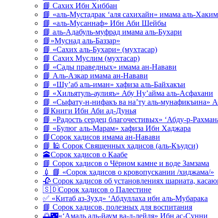
📘 Сахих Ибн Хиббан
📘 «аль-Мустадрак ‘аля сахихайн» имама аль-Хаким
📘 «аль-Мусаннаф» Ибн Аби Шейбы
📘 аль-Адабуль-муфрад имама аль-Бухари
📘»Муснад аль-Баззар»
📘 «Сахих аль-Бухари» (мухтасар)
📘 Сахих Муслим (мухтасар)
📘 «Сады праведных» имама ан-Навави
📘 Аль-Азкар имама ан-Навави
📘 «Шу’аб аль-иман» хафиза аль-Байхакъи
📘 «Хильятуль-аулияъ» Абу Ну’айма аль-Асфахани
📘 «Сыфату-н-нифакъ ва на’ту аль-мунафикъина» А
📘Книги Ибн Аби ад-Дунья
📘 «Радость сердец благочестивых» ‘Абду-р-Рахман
📘 «Булюг аль-Марам» хафиза Ибн Хаджара
📘Сорок хадисов имама ан-Навави
📘 🕌 Сорок Священных хадисов (аль-Къудси)
🕋Сорок хадисов о Каабе
📘 Сорок хадисов о Чёрном камне и воде Замзама
💉 📘 «Сорок хадисов о кровопускании /хиджама/»
🥀 Сорок хадисов об установлениях шариата, кас
🇸🇩Сорок хадисов о Палестине
✅ «Китаб аз-Зухд» ‘Абдуллаха ибн аль-Мубарака
📘 Сорок хадисов, полезных для воспитания
🌅🌃«‘Амаль аль-йаум ва-л-лейля» Ибн ас-Сунни