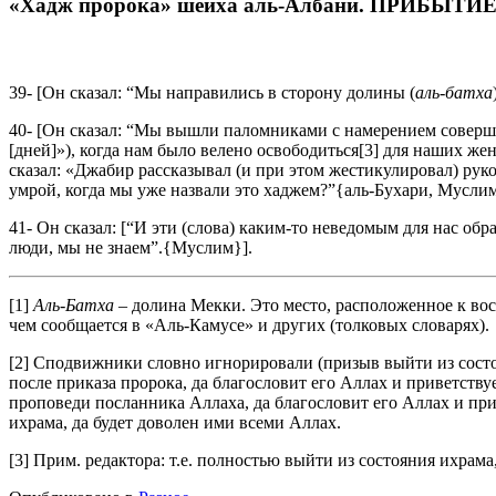
«Хадж пророка» шейха аль-Албани. ПРИБЫТИ
39- [Он сказал: “Мы направились в сторону долины (
аль-батха
40- [Он сказал: “Мы вышли паломниками с намерением совершит
[дней]»), когда нам было велено освободиться[3] для наших ж
сказал: «Джабир рассказывал (и при этом жестикулировал) рукой
умрой, когда мы уже назвали это хаджем?”{аль-Бухари, Муслим
41- Он сказал: [“И эти (слова) каким-то неведомым для нас об
люди, мы не знаем”.{Муслим}].
[1]
Аль-Батха
– долина Мекки. Это место, расположенное к во
чем сообщается в «Аль-Камусе» и других (толковых словарях).
[2] Сподвижники словно игнорировали (призыв выйти из состоя
после приказа пророка, да благословит его Аллах и приветству
проповеди посланника Аллаха, да благословит его Аллах и при
ихрама, да будет доволен ими всеми Аллах.
[3] Прим. редактора: т.е. полностью выйти из состояния ихра