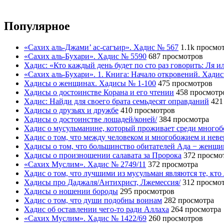
Популярное
«Сахих аль-Джами’ ас-сагъир». Хадис № 567
1.1k просмо
«Сахих аль-Бухари». Хадис № 5590
687 просмотров
Хадис: «Кто каждый день будет по сто раз говорить: Ля 
«Сахих аль-Бухари». 1. Книга: Начало откровений. Хади
Хадисы о женщинах. Хадисы № 1-100
475 просмотров
Хадисы о достоинстве Корана и его чтении
458 просмотр
Хадис: Найди для своего брата семьдесят оправданий
421
Хадисы о друзьях и дружбе
410 просмотров
Хадисы о достоинстве лошадей/коней/
384 просмотра
Хадис о мусульманине, который проживает среди много
Хадис о том, что между человеком и многобожием и нев
Хадисы о том, что большинство обитателей Ада − женщ
Хадисы о произношении салавата за Пророка
372 просмо
«Сахих Муслим». Хадис № 2749/11
372 просмотра
Хадис о том, что лучшими из мусульман являются те, кто
Хадисы про Даджаля/Антихрист, Лжемессия/
312 просмо
Хадисы о ношении бороды
295 просмотров
Хадис о том, что души подобны воинам
282 просмотра
Хадис об оставлении чего-то ради Аллаха
264 просмотра
«Сахих Муслим». Хадис № 1422/69
260 просмотров