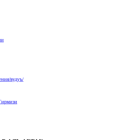
ни
ния/вудуъ/
Тирмизи