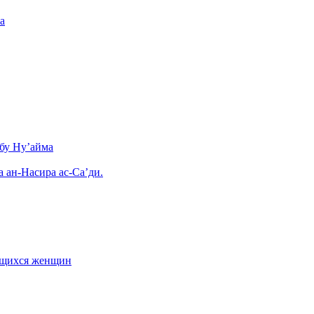
а
бу Ну’айма
а ан-Насира ас-Са’ди.
ающихся женщин