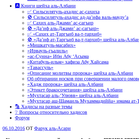
🅰 Книги шейха аль-Албани
✅ Сильсилятуль-ахадис ас-сахиха
🚫 Сильсилятуль-ахадис ад-да’ифа валь-мауду’а
✅ Сахих аль-Джами’ ас-сагъир
🚫 «Да’иф аль-Джами’ ас-сагъир»
✅ «Сахих ат-Таргъиб ва-т-тархиб»
🚫 «Да’иф ат-Таргъиб ва-т-тархиб» шейха аль-Алба
«Мишкатуль-масабих»
«Ирвауль-гъалиль»
«ас-Сунна» Ибн Абу ‘Асыма
«Китабуль-ильм» хафиза Абу Хайсама
«Тавассуль»
«Описание молитвы пророка» шейха аль-Албани
Об обтирании носков при совершении малого омове
«Хадж пророка» шейха аль-Албани
«Этикет бракосочетания» шейха аль-Албани
«Мухтасар аль-‘Улювв» шейха аль-Албани
«Мухтасар аш-Шамаиль Мухаммадиййа» имама ат-
🔡 Хадисы на разные темы
❔ Вопросы относительно хадисов
Форум
Опубликовано
06.10.2016
OT
Фарук аль-Асари