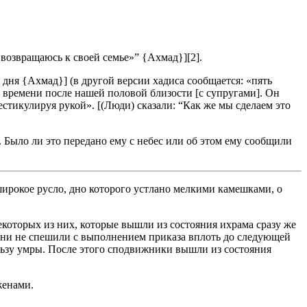
я возвращаюсь к своей семье»” {Ахмад}][2].
дня {Ахмад}] (в другой версии хадиса сообщается: «пять
о времени после нашей половой близости [с супругами]. Он
жестикулируя рукой». [(Люди) сказали: “Как же мы сделаем это
т. Было ли это передано ему с небес или об этом ему сообщили
широкое русло, дно которого устлано мелкими камешками, о
екоторых из них, которые вышли из состояния ихрама сразу же
то они не спешили с выполнением приказа вплоть до следующей
ользу умры. После этого сподвижники вышли из состояния
женами.