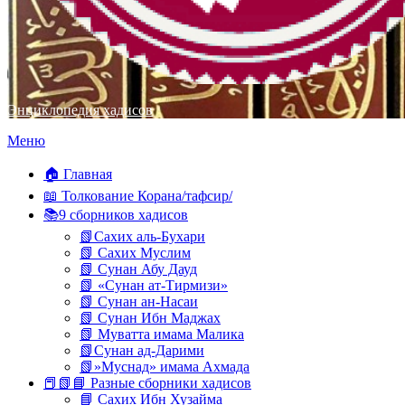
Энциклопедия хадисов
Перейти
Меню
к
содержимому
🏠 Главная
📖 Толкование Корана/тафсир/
📚9 сборников хадисов
📗Сахих аль-Бухари
📗 Сахих Муслим
📗 Сунан Абу Дауд
📗 «Сунан ат-Тирмизи»
📗 Сунан ан-Насаи
📗 Сунан Ибн Маджах
📗 Муватта имама Малика
📗Сунан ад-Дарими
📗»Муснад» имама Ахмада
📕📗📘 Разные сборники хадисов
📘 Сахих Ибн Хузайма