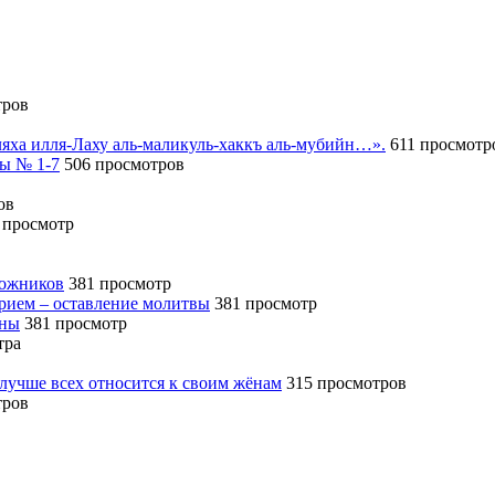
тров
иляха илля-Лаху аль-маликуль-хаккъ аль-мубийн…».
611 просмотр
сы № 1-7
506 просмотров
ов
 просмотр
божников
381 просмотр
ерием – оставление молитвы
381 просмотр
ины
381 просмотр
тра
 лучше всех относится к своим жёнам
315 просмотров
тров