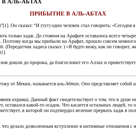
Е В АЛЬ-АБТАХ
ПРИБЫТИЕ В АЛЬ-АБТАХ
)”[1]. Он сказал: “И (тут) один человек стал говорить: «Сегодня 
ь только хадж. До стояния на Арафате оставалось всего четыре 
ен. Поэтому когда мы прибыли на Арафат, прошло совсем немног
. (Передатчик хадиса сказал: ) «Я будто вижу, как он говорит, 
}].
разом дошли до пророка, да благословит его Аллах и приветствуе
стоку от Мекки, называется
аль-Абтах
. Оно представляет собой 
ния ихрама). Данный факт свидетельствует о том, что в душе н
ет, оставался какой-то осадок. Что касается остальных людей, 
ветствует, в которой он подтвердил веление прервать хадж в п
ма, что делало дозволенным вступление в интимные отношения с 