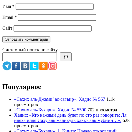
Имя
*
Email
*
Сайт
Системный поиск по сайту
Популярное
«Сахих аль-Джами’ ас-сагъир». Хадис № 567
1.1k
просмотров
«Сахих аль-Бухари». Хадис № 5590
702 просмотра
Хадис: «Кто каждый день будет по сто раз говорить: Ля
иляха илля-Лаху аль-маликуль-хаккъ аль-мубийн…».
628
просмотров
«Сахих аль-Бухари». 1. Книга: Начало откровений.