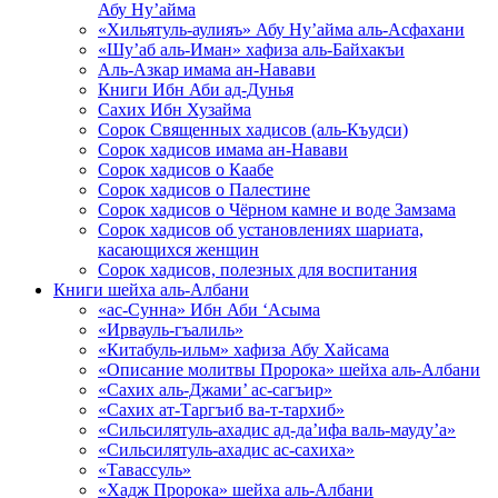
Абу Ну’айма
«Хильятуль-аулияъ» Абу Ну’айма аль-Асфахани
«Шу’аб аль-Иман» хафиза аль-Байхакъи
Аль-Азкар имама ан-Навави
Книги Ибн Аби ад-Дунья
Сахих Ибн Хузайма
Сорок Священных хадисов (аль-Къудси)
Сорок хадисов имама ан-Навави
Сорок хадисов о Каабе
Сорок хадисов о Палестине
Сорок хадисов о Чёрном камне и воде Замзама
Сорок хадисов об установлениях шариата,
касающихся женщин
Сорок хадисов, полезных для воспитания
Книги шейха аль-Албани
«ас-Сунна» Ибн Аби ‘Асыма
«Ирвауль-гъалиль»
«Китабуль-ильм» хафиза Абу Хайсама
«Описание молитвы Пророка» шейха аль-Албани
«Сахих аль-Джами’ ас-сагъир»
«Сахих ат-Таргъиб ва-т-тархиб»
«Сильсилятуль-ахадис ад-да’ифа валь-мауду’а»
«Сильсилятуль-ахадис ас-сахиха»
«Тавассуль»
«Хадж Пророка» шейха аль-Албани