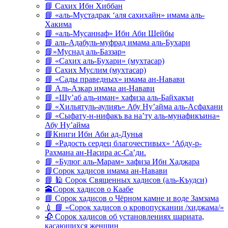
📘 Сахих Ибн Хиббан
📘 «аль-Мустадрак ‘аля сахихайн» имама аль-
Хакима
📘 «аль-Мусаннаф» Ибн Аби Шейбы
📘 аль-Адабуль-муфрад имама аль-Бухари
📘»Муснад аль-Баззар»
📘 «Сахих аль-Бухари» (мухтасар)
📘 Сахих Муслим (мухтасар)
📘 «Сады праведных» имама ан-Навави
📘 Аль-Азкар имама ан-Навави
📘 «Шу’аб аль-иман» хафиза аль-Байхакъи
📘 «Хильятуль-аулияъ» Абу Ну’айма аль-Асфахани
📘 «Сыфату-н-нифакъ ва на’ту аль-мунафикъина»
Абу Ну’айма
📘Книги Ибн Аби ад-Дунья
📘 «Радость сердец благочестивых» ‘Абду-р-
Рахмана ан-Насира ас-Са’ди.
📘 «Булюг аль-Марам» хафиза Ибн Хаджара
📘Сорок хадисов имама ан-Навави
📘 🕌 Сорок Священных хадисов (аль-Къудси)
🕋Сорок хадисов о Каабе
📘 Сорок хадисов о Чёрном камне и воде Замзама
💉 📘 «Сорок хадисов о кровопускании /хиджама/»
🥀 Сорок хадисов об установлениях шариата,
касающихся женщин