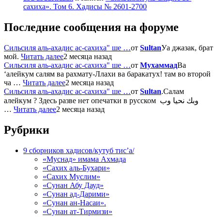
сахиха». Том 6. Хадисы № 2601-2700
Последние сообщения на форуме
Сильсиля аль-ахадис ас-сахиха" ше …
от
Sultan
Уа джазак, брат
мой.
Читать далее
2 месяца назад
Сильсиля аль-ахадис ас-сахиха" ше …
от
Мухаммад
Ва
‘алейкум салям ва рахмату-Ллахи ва баракатух! там во второй
ча …
Читать далее
2 месяца назад
Сильсиля аль-ахадис ас-сахиха" ше …
от
Sultan
.Салам
алейкум ? Здесь разве нет опечатки в русском وبك نحيا وب
…
Читать далее
2 месяца назад
Рубрики
9 сборников хадисов/кутуб тис’а/
«Муснад» имама Ахмада
«Сахих аль-Бухари»
«Сахих Муслим»
«Сунан Абу Дауд»
«Сунан ад-Дарими»
«Сунан ан-Насаи».
«Сунан ат-Тирмизи»