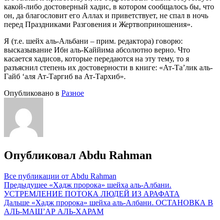
какой-либо достоверный хадис, в котором сообщалось бы, что
он, да благословит его Аллах и приветствует, не спал в ночь
перед Праздниками Разговения и Жертвоприношения».
Я (т.е. шейх аль-Альбани – прим. редактора) говорю:
высказывание Ибн аль-Каййима абсолютно верно. Что
касается хадисов, которые передаются на эту тему, то я
разъяснил степень их достоверности в книге: «Ат-Та’лик аль-
Гайб ‘аля Ат-Таргиб ва Ат-Тархиб».
Опубликовано в
Разное
Опубликовал
Abdu Rahman
Все публикации от Abdu Rahman
Навигация
Предыдущее
«Хадж пророка» шейха аль-Албани.
УСТРЕМЛЕНИЕ ПОТОКА ЛЮДЕЙ ИЗ АРАФАТА
по
Дальше
«Хадж пророка» шейха аль-Албани. ОСТАНОВКА В
записям
АЛЬ-МАШ’АР АЛЬ-ХАРАМ