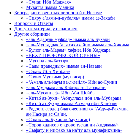
«Сунан Ибн Маджах»
Муватта имама Малика
Биографии известных личностей в Исламе
«Сияру а’лями-н-нубаляъ» имама аз-Захаби
Вопросы и Ответы
Доступ к материалу ограничен
Другие сборники
«аль-Адабуль-муфрад» имама аль-Бухари
«аль-Мустадрак ‘аля сахихайн» имама аль-Хакима
«Булюг аль-Марам» хафиза Ибн Хаджара
«ВЕХИ ПРОРОЧЕСКОЙ СУННЫ»
«Муснад аль-Баззар»
«Сады праведных» имама ан-Навави
«Сахих Ибн Хиббан»
«Сахих Муслим» (мухтасар)
«‘Амаль аль-йаум ва-л-лейля» Ибн ас-Сунни
«аль-Му’джам аль-Кабир» ат-Табарани
«аль-Мусаннаф» Ибн Аби Шейбы
«Китаб аз-Зухд» ‘Абдуллаха ибн аль-Мубарака
«Китаб аз-Зухд» имама Ахмада ибн Ханбаля
«Радость сердец благочестивых» ‘Абду-р-Рахмана
ан-Насира ас-Са’ди.
«Сахих аль-Бухари» (мухтасар)
«Сорок хадисов о кровопускании /хиджама/»
«Сыфату-н-нифакъ ва на’ту аль-мунафикъина»