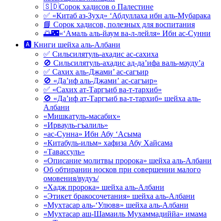
🇸🇩Сорок хадисов о Палестине
✅ «Китаб аз-Зухд» ‘Абдуллаха ибн аль-Мубарака
📘 Сорок хадисов, полезных для воспитания
🌅🌃«‘Амаль аль-йаум ва-л-лейля» Ибн ас-Сунни
🅰 Книги шейха аль-Албани
✅ Сильсилятуль-ахадис ас-сахиха
🚫 Сильсилятуль-ахадис ад-да’ифа валь-мауду’а
✅ Сахих аль-Джами’ ас-сагъир
🚫 «Да’иф аль-Джами’ ас-сагъир»
✅ «Сахих ат-Таргъиб ва-т-тархиб»
🚫 «Да’иф ат-Таргъиб ва-т-тархиб» шейха аль-
Албани
«Мишкатуль-масабих»
«Ирвауль-гъалиль»
«ас-Сунна» Ибн Абу ‘Асыма
«Китабуль-ильм» хафиза Абу Хайсама
«Тавассуль»
«Описание молитвы пророка» шейха аль-Албани
Об обтирании носков при совершении малого
омовения/вудуъ/
«Хадж пророка» шейха аль-Албани
«Этикет бракосочетания» шейха аль-Албани
«Мухтасар аль-‘Улювв» шейха аль-Албани
«Мухтасар аш-Шамаиль Мухаммадиййа» имама