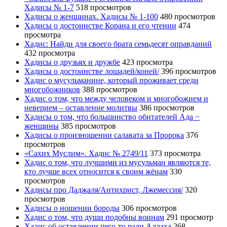
Хадисы № 1-7
518 просмотров
Хадисы о женщинах. Хадисы № 1-100
480 просмотров
Хадисы о достоинстве Корана и его чтении
474
просмотра
Хадис: Найди для своего брата семьдесят оправданий
432 просмотра
Хадисы о друзьях и дружбе
423 просмотра
Хадисы о достоинстве лошадей/коней/
396 просмотров
Хадис о мусульманине, который проживает среди
многобожников
388 просмотров
Хадис о том, что между человеком и многобожием и
неверием – оставление молитвы
386 просмотров
Хадисы о том, что большинство обитателей Ада −
женщины
385 просмотров
Хадисы о произношении салавата за Пророка
376
просмотров
«Сахих Муслим». Хадис № 2749/11
373 просмотра
Хадис о том, что лучшими из мусульман являются те,
кто лучше всех относится к своим жёнам
330
просмотров
Хадисы про Даджаля/Антихрист, Лжемессия/
320
просмотров
Хадисы о ношении бороды
306 просмотров
Хадис о том, что души подобны воинам
291 просмотр
Хадис об оставлении чего-то ради Аллаха
268