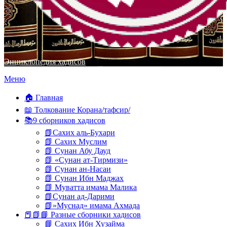
Энциклопедия хадисов
Перейти
Меню
к
содержимому
🏠 Главная
📖 Толкование Корана/тафсир/
📚9 сборников хадисов
📗Сахих аль-Бухари
📗 Сахих Муслим
📗 Сунан Абу Дауд
📗 «Сунан ат-Тирмизи»
📗 Сунан ан-Насаи
📗 Сунан Ибн Маджах
📗 Муватта имама Малика
📗Сунан ад-Дарими
📗»Муснад» имама Ахмада
📕📗📘 Разные сборники хадисов
📘 Сахих Ибн Хузайма