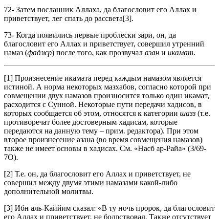
72- Затем посланник Аллаха, да благословит его Аллах и
приветствует, лег спать до рассвета[3].
73- Когда появились первые проблески зари, он, да
благословит его Аллах и приветствует, совершил утренний
намаз (
фаджр
) после того, как прозвучал
азан
и
икамат
.
[1] Произнесение икамата перед каждым намазом является
истиной. А норма некоторых мазхабов, согласно которой при
совмещении двух намазов произносится только один икамат,
расходится с Сунной. Некоторые пути передачи хадисов, в
которых сообщается об этом, относятся к категории
шазз
(т.е.
противоречат более достоверным хадисам, которые
передаются на данную тему – прим. редактора). При этом
второе произнесение азана (во время совмещения намазов)
также не имеет основы в хадисах. См. «Насб ар-Райа» (3/69-
7О).
[2] Т.е. он, да благословит его Аллах и приветствует, не
совершил между двумя этими намазами какой-либо
дополнительной молитвы.
[3] Ибн аль-Каййим сказал: «В ту ночь пророк, да благословит
его Аллах и приветствует, не бодрствовал. Также отсутствует