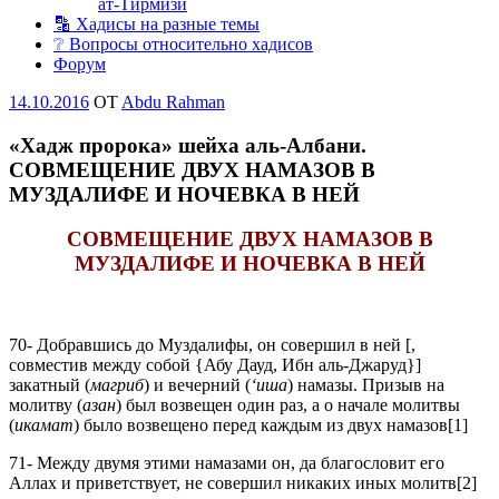
ат-Тирмизи
🔡 Хадисы на разные темы
❔ Вопросы относительно хадисов
Форум
Опубликовано
14.10.2016
OT
Abdu Rahman
«Хадж пророка» шейха аль-Албани.
СОВМЕЩЕНИЕ ДВУХ НАМАЗОВ В
МУЗДАЛИФЕ И НОЧЕВКА В НЕЙ
СОВМЕЩЕНИЕ ДВУХ НАМАЗОВ В
МУЗДАЛИФЕ И НОЧЕВКА В НЕЙ
70- Добравшись до Муздалифы, он совершил в ней [,
совместив между собой {Абу Дауд, Ибн аль-Джаруд}]
закатный (
магриб
) и вечерний (
‘иша
) намазы. Призыв на
молитву (
азан
) был возвещен один раз, а о начале молитвы
(
икамат
) было возвещено перед каждым из двух намазов[1]
71- Между двумя этими намазами он, да благословит его
Аллах и приветствует, не совершил никаких иных молитв[2]