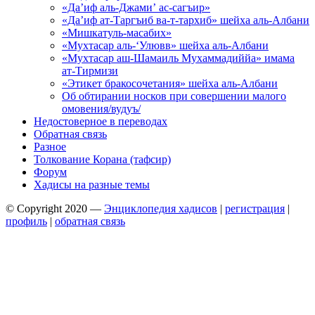
«Да’иф аль-Джами’ ас-сагъир»
«Да’иф ат-Таргъиб ва-т-тархиб» шейха аль-Албани
«Мишкатуль-масабих»
«Мухтасар аль-‘Улювв» шейха аль-Албани
«Мухтасар аш-Шамаиль Мухаммадиййа» имама
ат-Тирмизи
«Этикет бракосочетания» шейха аль-Албани
Об обтирании носков при совершении малого
омовения/вудуъ/
Недостоверное в переводах
Обратная связь
Разное
Толкование Корана (тафсир)
Форум
Хадисы на разные темы
© Copyright 2020 —
Энциклопедия хадисов
|
регистрация
|
профиль
|
обратная связь
Wisteria Theme by
WPFriendship
⋅
Powered by
WordPress