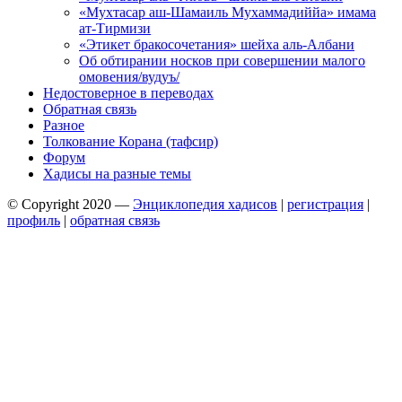
«Мухтасар аш-Шамаиль Мухаммадиййа» имама
ат-Тирмизи
«Этикет бракосочетания» шейха аль-Албани
Об обтирании носков при совершении малого
омовения/вудуъ/
Недостоверное в переводах
Обратная связь
Разное
Толкование Корана (тафсир)
Форум
Хадисы на разные темы
© Copyright 2020 —
Энциклопедия хадисов
|
регистрация
|
профиль
|
обратная связь
Wisteria Theme by
WPFriendship
⋅
Powered by
WordPress