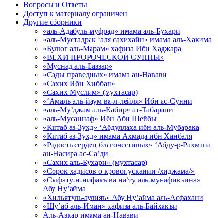
Вопросы и Ответы
Доступ к материалу ограничен
Другие сборники
«аль-Адабуль-муфрад» имама аль-Бухари
«аль-Мустадрак ‘аля сахихайн» имама аль-Хакима
«Булюг аль-Марам» хафиза Ибн Хаджара
«ВЕХИ ПРОРОЧЕСКОЙ СУННЫ»
«Муснад аль-Баззар»
«Сады праведных» имама ан-Навави
«Сахих Ибн Хиббан»
«Сахих Муслим» (мухтасар)
«‘Амаль аль-йаум ва-л-лейля» Ибн ас-Сунни
«аль-Му’джам аль-Кабир» ат-Табарани
«аль-Мусаннаф» Ибн Аби Шейбы
«Китаб аз-Зухд» ‘Абдуллаха ибн аль-Мубарака
«Китаб аз-Зухд» имама Ахмада ибн Ханбаля
«Радость сердец благочестивых» ‘Абду-р-Рахмана
ан-Насира ас-Са’ди.
«Сахих аль-Бухари» (мухтасар)
«Сорок хадисов о кровопускании /хиджама/»
«Сыфату-н-нифакъ ва на’ту аль-мунафикъина»
Абу Ну’айма
«Хильятуль-аулияъ» Абу Ну’айма аль-Асфахани
«Шу’аб аль-Иман» хафиза аль-Байхакъи
Аль-Азкар имама ан-Навави