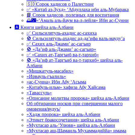
🇸🇩Сорок хадисов о Палестине
✅ «Китаб аз-Зухд» ‘Абдуллаха ибн аль-Мубарака
📘 Сорок хадисов, полезных для воспитания
🌅🌃«‘Амаль аль-йаум ва-л-лейля» Ибн ас-Сунни
🅰 Книги шейха аль-Албани
✅ Сильсилятуль-ахадис ас-сахиха
🚫 Сильсилятуль-ахадис ад-да’ифа валь-мауду’а
✅ Сахих аль-Джами’ ас-сагъир
🚫 «Да’иф аль-Джами’ ас-сагъир»
✅ «Сахих ат-Таргъиб ва-т-тархиб»
🚫 «Да’иф ат-Таргъиб ва-т-тархиб» шейха аль-
Албани
«Мишкатуль-масабих»
«Ирвауль-гъалиль»
«ас-Сунна» Ибн Абу ‘Асыма
«Китабуль-ильм» хафиза Абу Хайсама
«Тавассуль»
«Описание молитвы пророка» шейха аль-Албани
Об обтирании носков при совершении малого
омовения/вудуъ/
«Хадж пророка» шейха аль-Албани
«Этикет бракосочетания» шейха аль-Албани
«Мухтасар аль-‘Улювв» шейха аль-Албани
«Мухтасар аш-Шамаиль Мухаммадиййа» имама