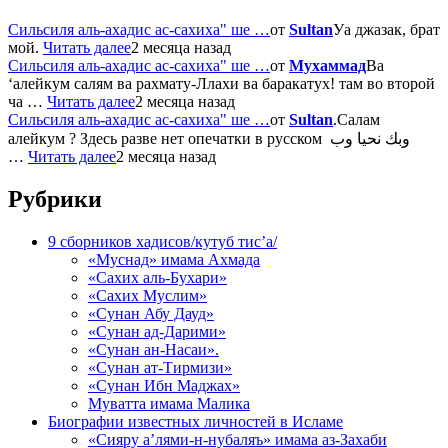
Сильсиля аль-ахадис ас-сахиха" ше …
от
Sultan
Уа джазак, брат
мой.
Читать далее
2 месяца назад
Сильсиля аль-ахадис ас-сахиха" ше …
от
Мухаммад
Ва
‘алейкум салям ва рахмату-Ллахи ва баракатух! там во второй
ча …
Читать далее
2 месяца назад
Сильсиля аль-ахадис ас-сахиха" ше …
от
Sultan
.Салам
алейкум ? Здесь разве нет опечатки в русском وبك نحيا وب
…
Читать далее
2 месяца назад
Рубрики
9 сборников хадисов/кутуб тис’а/
«Муснад» имама Ахмада
«Сахих аль-Бухари»
«Сахих Муслим»
«Сунан Абу Дауд»
«Сунан ад-Дарими»
«Сунан ан-Насаи».
«Сунан ат-Тирмизи»
«Сунан Ибн Маджах»
Муватта имама Малика
Биографии известных личностей в Исламе
«Сияру а’лями-н-нубаляъ» имама аз-Захаби