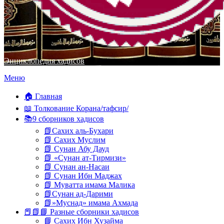
Энциклопедия хадисов
Перейти
Меню
к
содержимому
🏠 Главная
📖 Толкование Корана/тафсир/
📚9 сборников хадисов
📗Сахих аль-Бухари
📗 Сахих Муслим
📗 Сунан Абу Дауд
📗 «Сунан ат-Тирмизи»
📗 Сунан ан-Насаи
📗 Сунан Ибн Маджах
📗 Муватта имама Малика
📗Сунан ад-Дарими
📗»Муснад» имама Ахмада
📕📗📘 Разные сборники хадисов
📘 Сахих Ибн Хузайма