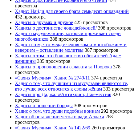
Хадисы о достоинстве Корана и его чтении
474
просмотра
Хадис: Найди для своего брата семьдесят оправданий
432 просмотра
Хадисы о друзьях и дружбе
425 просмотров
Хадисы о достоинстве лошадей/коней/
398 просмотров
Хадис о мусульманине, который проживает среди
многобожников
388 просмотров
Хадис о том, что между человеком и многобожием и
неверием – оставление молитвы
387 просмотров
Хадисы о том, что большинство обитателей Ада −
женщины
385 просмотров
Хадисы о произношении салавата за Пророка
378
просмотров
«Сахих Муслим». Хадис № 2749/11
374 просмотра
Хадис о том, что лучшими из мусульман являются те,
кто лучше всех относится к своим жёнам
333 просмотра
Хадисы про Даджаля/Антихрист, Лжемессия/
320
просмотров
Хадисы о ношении бороды
308 просмотров
Хадис о том, что души подобны воинам
292 просмотра
Хадис об оставлении чего-то ради Аллаха
268
просмотров
«Сахих Муслим». Хадис № 1422/69
260 просмотров