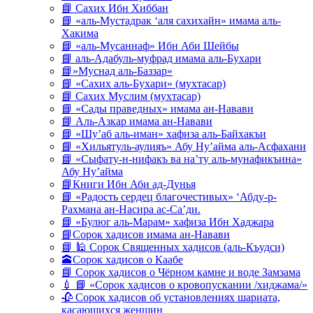
📘 Сахих Ибн Хиббан
📘 «аль-Мустадрак ‘аля сахихайн» имама аль-
Хакима
📘 «аль-Мусаннаф» Ибн Аби Шейбы
📘 аль-Адабуль-муфрад имама аль-Бухари
📘»Муснад аль-Баззар»
📘 «Сахих аль-Бухари» (мухтасар)
📘 Сахих Муслим (мухтасар)
📘 «Сады праведных» имама ан-Навави
📘 Аль-Азкар имама ан-Навави
📘 «Шу’аб аль-иман» хафиза аль-Байхакъи
📘 «Хильятуль-аулияъ» Абу Ну’айма аль-Асфахани
📘 «Сыфату-н-нифакъ ва на’ту аль-мунафикъина»
Абу Ну’айма
📘Книги Ибн Аби ад-Дунья
📘 «Радость сердец благочестивых» ‘Абду-р-
Рахмана ан-Насира ас-Са’ди.
📘 «Булюг аль-Марам» хафиза Ибн Хаджара
📘Сорок хадисов имама ан-Навави
📘 🕌 Сорок Священных хадисов (аль-Къудси)
🕋Сорок хадисов о Каабе
📘 Сорок хадисов о Чёрном камне и воде Замзама
💉 📘 «Сорок хадисов о кровопускании /хиджама/»
🥀 Сорок хадисов об установлениях шариата,
касающихся женщин