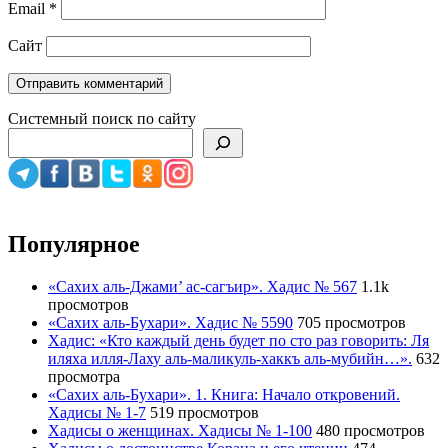
Email
*
Сайт
Системный поиск по сайту
Популярное
«Сахих аль-Джами’ ас-сагъир». Хадис № 567
1.1k
просмотров
«Сахих аль-Бухари». Хадис № 5590
705 просмотров
Хадис: «Кто каждый день будет по сто раз говорить: Ля
иляха илля-Лаху аль-маликуль-хаккъ аль-мубийн…».
632
просмотра
«Сахих аль-Бухари». 1. Книга: Начало откровений.
Хадисы № 1-7
519 просмотров
Хадисы о женщинах. Хадисы № 1-100
480 просмотров