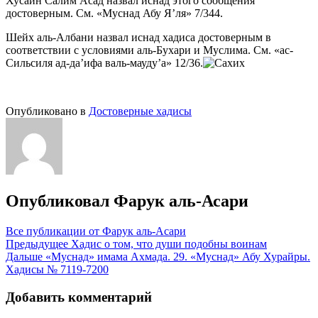
Хусайн Салим Асад назвал иснад этого сообщения
достоверным. См. «Муснад Абу Я’ля» 7/344.
Шейх аль-Албани назвал иснад хадиса достоверным в
соответствии с условиями аль-Бухари и Муслима. См. «ас-
Сильсиля ад-да’ифа валь-мауду’а» 12/36.
Опубликовано в
Достоверные хадисы
Опубликовал
Фарук аль-Асари
Все публикации от Фарук аль-Асари
Навигация
Предыдущее
Хадис о том, что души подобны воинам
Дальше
«Муснад» имама Ахмада. 29. «Муснад» Абу Хурайры.
по
Хадисы № 7119-7200
записям
Добавить комментарий