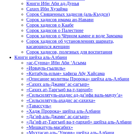
Книги Ибн Аби ад-Дунья
Сахих Ибн Хузайма
Сорок Священных хадисов (аль-Къудси)
Сорок хадисов имама ан-Навави
Сорок хадисов о Каабе
Сорок хадисов о Палестине
Сорок хадисов о Чёрном камне и воде Замзама
Сорок хадисов об установлениях шариата,
касающихся женщин
Сорок хадисов, полезных для воспитания
Книги шейха аль-Албани
«ас-Сунна» Ибн Аби ‘Асыма
«Ирвауль-гъалиль»
«Китабуль-ильм» хафиза Абу Хайсама
«Описание молитвы Пророка» шейха аль-Албани
«Сахих аль-Джами’ ас-сагъир»
«Сахих ат-Таргъиб ва-т-тархиб»
«Сильсилятуль-ахадис ад-да’ифа валь-мауду’а»
«Сильсилятуль-ахадис ас-сахиха»
«Тавассуль»
«Хадж Пророка» шейха аль-Албани
«Да’иф аль-Джами’ ас-сагъир»
«Да’иф ат-Таргъиб ва-т-тархиб» шейха аль-Албани
«Мишкатуль-масабих»
«Мухтасар аль-‘Улювв» шейха аль-Албани