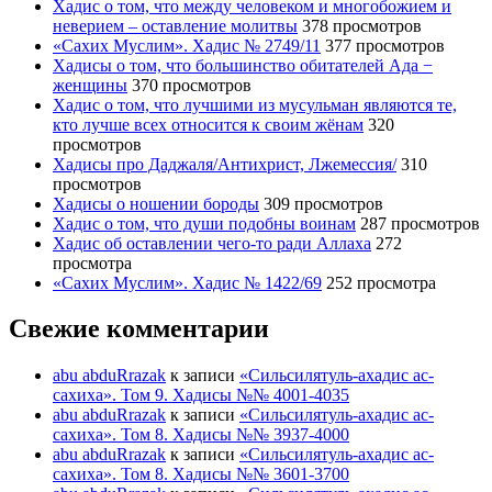
Хадис о том, что между человеком и многобожием и
неверием – оставление молитвы
378 просмотров
«Сахих Муслим». Хадис № 2749/11
377 просмотров
Хадисы о том, что большинство обитателей Ада −
женщины
370 просмотров
Хадис о том, что лучшими из мусульман являются те,
кто лучше всех относится к своим жёнам
320
просмотров
Хадисы про Даджаля/Антихрист, Лжемессия/
310
просмотров
Хадисы о ношении бороды
309 просмотров
Хадис о том, что души подобны воинам
287 просмотров
Хадис об оставлении чего-то ради Аллаха
272
просмотра
«Сахих Муслим». Хадис № 1422/69
252 просмотра
Свежие комментарии
abu abduRrazak
к записи
«Сильсилятуль-ахадис ас-
сахиха». Том 9. Хадисы №№ 4001-4035
abu abduRrazak
к записи
«Сильсилятуль-ахадис ас-
сахиха». Том 8. Хадисы №№ 3937-4000
abu abduRrazak
к записи
«Сильсилятуль-ахадис ас-
сахиха». Том 8. Хадисы №№ 3601-3700