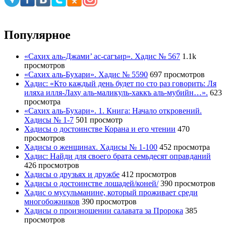
Популярное
«Сахих аль-Джами’ ас-сагъир». Хадис № 567
1.1k
просмотров
«Сахих аль-Бухари». Хадис № 5590
697 просмотров
Хадис: «Кто каждый день будет по сто раз говорить: Ля
иляха илля-Лаху аль-маликуль-хаккъ аль-мубийн…».
623
просмотра
«Сахих аль-Бухари». 1. Книга: Начало откровений.
Хадисы № 1-7
501 просмотр
Хадисы о достоинстве Корана и его чтении
470
просмотров
Хадисы о женщинах. Хадисы № 1-100
452 просмотра
Хадис: Найди для своего брата семьдесят оправданий
426 просмотров
Хадисы о друзьях и дружбе
412 просмотров
Хадисы о достоинстве лошадей/коней/
390 просмотров
Хадис о мусульманине, который проживает среди
многобожников
390 просмотров
Хадисы о произношении салавата за Пророка
385
просмотров