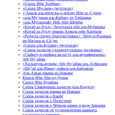
«Сахих Ибн Хиббан»
«Сахих Муслим» (мухтасар)
«‘Амаль аль-йаум ва-л-лейля» Ибн ас-Сунни
«аль-Му’джам аль-Кабир» ат-Табарани
«аль-Мусаннаф» Ибн Аби Шейбы
«Китаб аз-Зухд» ‘Абдуллаха ибн аль-Мубарака
«Китаб аз-Зухд» имама Ахмада ибн Ханбаля
«Радость сердец благочестивых» ‘Абду-р-Рахмана
ан-Насира ас-Са’ди.
«Сахих аль-Бухари» (мухтасар)
«Сорок хадисов о кровопускании /хиджама/»
«Сыфату-н-нифакъ ва на’ту аль-мунафикъина»
Абу Ну’айма
«Хильятуль-аулияъ» Абу Ну’айма аль-Асфахани
«Шу’аб аль-Иман» хафиза аль-Байхакъи
Аль-Азкар имама ан-Навави
Книги Ибн Аби ад-Дунья
Сахих Ибн Хузайма
Сорок Священных хадисов (аль-Къудси)
Сорок хадисов имама ан-Навави
Сорок хадисов о Каабе
Сорок хадисов о Палестине
Сорок хадисов о Чёрном камне и воде Замзама
Сорок хадисов об установлениях шариата,
касающихся женщин