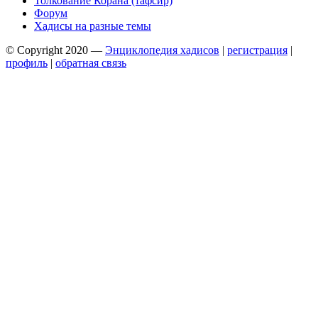
Толкование Корана (тафсир)
Форум
Хадисы на разные темы
© Copyright 2020 —
Энциклопедия хадисов
|
регистрация
|
профиль
|
обратная связь
Wisteria Theme by
WPFriendship
⋅
Powered by
WordPress