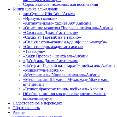
Сорок хадисов, полезных для воспитания
Книги шейха аль-Албани
«ас-Сунна» Ибн Аби ‘Асыма
«Ирвауль-гъалиль»
«Китабуль-ильм» хафиза Абу Хайсама
«Описание молитвы Пророка» шейха аль-Албани
«Сахих аль-Джами’ ас-сагъир»
«Сахих ат-Таргъиб ва-т-тархиб»
«Сильсилятуль-ахадис ад-да’ифа валь-мауду’а»
«Сильсилятуль-ахадис ас-сахиха»
«Тавассуль»
«Хадж Пророка» шейха аль-Албани
«Да’иф аль-Джами’ ас-сагъир»
«Да’иф ат-Таргъиб ва-т-тархиб» шейха аль-Албани
«Мишкатуль-масабих»
«Мухтасар аль-‘Улювв» шейха аль-Албани
«Мухтасар аш-Шамаиль Мухаммадиййа» имама
ат-Тирмизи
«Этикет бракосочетания» шейха аль-Албани
Об обтирании носков при совершении малого
омовения/вудуъ/
Недостоверное в переводах
Обратная связь
Разное