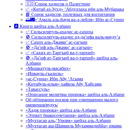
🇸🇩Сорок хадисов о Палестине
✅ «Китаб аз-Зухд» ‘Абдуллаха ибн аль-Мубарака
📘 Сорок хадисов, полезных для воспитания
🌅🌃«‘Амаль аль-йаум ва-л-лейля» Ибн ас-Сунни
🅰 Книги шейха аль-Албани
✅ Сильсилятуль-ахадис ас-сахиха
🚫 Сильсилятуль-ахадис ад-да’ифа валь-мауду’а
✅ Сахих аль-Джами’ ас-сагъир
🚫 «Да’иф аль-Джами’ ас-сагъир»
✅ «Сахих ат-Таргъиб ва-т-тархиб»
🚫 «Да’иф ат-Таргъиб ва-т-тархиб» шейха аль-
Албани
«Мишкатуль-масабих»
«Ирвауль-гъалиль»
«ас-Сунна» Ибн Абу ‘Асыма
«Китабуль-ильм» хафиза Абу Хайсама
«Тавассуль»
«Описание молитвы пророка» шейха аль-Албани
Об обтирании носков при совершении малого
омовения/вудуъ/
«Хадж пророка» шейха аль-Албани
«Этикет бракосочетания» шейха аль-Албани
«Мухтасар аль-‘Улювв» шейха аль-Албани
«Мухтасар аш-Шамаиль Мухаммадиййа» имама