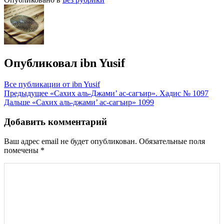
Опубликовал
ibn Yusif
Все публикации от ibn Yusif
Навигация
Предыдущее
«Сахих аль-Джами’ ас-сагъир». Хадис № 1097
Дальше
«Сахих аль-джами’ ас-сагъир» 1099
по
записям
Добавить комментарий
Ваш адрес email не будет опубликован.
Обязательные поля
помечены
*