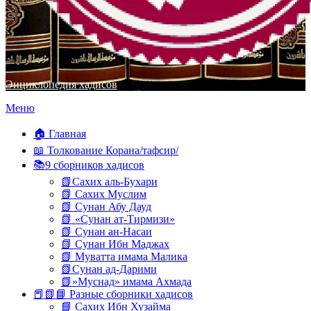
Энциклопедия хадисов
Перейти
Меню
к
содержимому
🏠 Главная
📖 Толкование Корана/тафсир/
📚9 сборников хадисов
📗Сахих аль-Бухари
📗 Сахих Муслим
📗 Сунан Абу Дауд
📗 «Сунан ат-Тирмизи»
📗 Сунан ан-Насаи
📗 Сунан Ибн Маджах
📗 Муватта имама Малика
📗Сунан ад-Дарими
📗»Муснад» имама Ахмада
📕📗📘 Разные сборники хадисов
📘 Сахих Ибн Хузайма