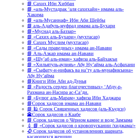
📘 Сахих Ибн Хиббан
📘 «аль-Мустадрак ‘аля сахихайн» имама аль-
Хакима
📘 «аль-Мусаннаф» Ибн Аби Шейбы
📘 аль-Адабуль-муфрад имама аль-Бухари
📘»Муснад аль-Баззар»
📘 «Сахих аль-Бухари» (мухтасар)
📘 Сахих Муслим (мухтасар)
📘 «Сады праведных» имама ан-Навави
📘 Аль-Азкар имама ан-Навави
📘 «Шу’аб аль-иман» хафиза аль-Байхакъи
📘 «Хильятуль-аулияъ» Абу Ну’айма аль-Асфахани
📘 «Сыфату-н-нифакъ ва на’ту аль-мунафикъина»
Абу Ну’айма
📘Книги Ибн Аби ад-Дунья
📘 «Радость сердец благочестивых» ‘Абду-р-
Рахмана ан-Насира ас-Са’ди.
📘 «Булюг аль-Марам» хафиза Ибн Хаджара
📘Сорок хадисов имама ан-Навави
📘 🕌 Сорок Священных хадисов (аль-Къудси)
🕋Сорок хадисов о Каабе
📘 Сорок хадисов о Чёрном камне и воде Замзама
💉 📘 «Сорок хадисов о кровопускании /хиджама/»
🥀 Сорок хадисов об установлениях шариата,
касающихся женщин