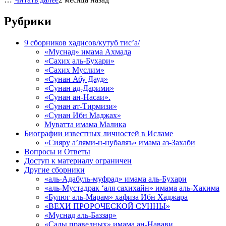
Рубрики
9 сборников хадисов/кутуб тис’а/
«Муснад» имама Ахмада
«Сахих аль-Бухари»
«Сахих Муслим»
«Сунан Абу Дауд»
«Сунан ад-Дарими»
«Сунан ан-Насаи».
«Сунан ат-Тирмизи»
«Сунан Ибн Маджах»
Муватта имама Малика
Биографии известных личностей в Исламе
«Сияру а’лями-н-нубаляъ» имама аз-Захаби
Вопросы и Ответы
Доступ к материалу ограничен
Другие сборники
«аль-Адабуль-муфрад» имама аль-Бухари
«аль-Мустадрак ‘аля сахихайн» имама аль-Хакима
«Булюг аль-Марам» хафиза Ибн Хаджара
«ВЕХИ ПРОРОЧЕСКОЙ СУННЫ»
«Муснад аль-Баззар»
«Сады праведных» имама ан-Навави