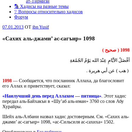
ат-Тирмизи
🔡 Хадисы на разные темы
❔ Вопросы относительно хадисов
Форум
Опубликовано
07.01.2013
OT
ibn Yusif
«Сахих аль-джами’ ас-сагъир» 1098
1098 ( صحيح )
أفْضَلُ الأيَّامِ عِنْدَ الله يَوْمُ الجُمُعَةِ
( هب ) عن أبي هريرة .
1098 —
Сообщается, что посланник Аллаха, да благословит
его Аллах и приветствует, сказал:
«
Наилучший день перед Аллахом — пятница
»
.
Этот хадис
передал аль-Байхакъи в «Шу’аб аль-иман» 3760 со слов Абу
Хурайры.
Шейх аль-Албани назвал хадис достоверным. См. «Сахих аль-
джами’ ас-сагъир» 1098, «ас-Сильсиля ас-сахиха» 1502.
Опубликовано в
Без рубрики