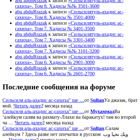
abu abduRrazak
к записи
«Сильсилятуль-ахадис ас-
сахиха». Том 8. Хадисы №№ 3501-3600
abu abduRrazak
к записи
«Сильсилятуль-ахадис ас-
сахиха». Том 8. Хадисы № 3501-4000
abu abduRrazak
к записи
«Сильсилятуль-ахадис ас-
сахиха». Том 7. Хадисы № 3401-3500
abu abduRrazak
к записи
«Сильсилятуль-ахадис ас-
сахиха». Том 7. Хадисы № 3301-3400
abu abduRrazak
к записи
«Сильсилятуль-ахадис ас-
сахиха». Том 7. Хадисы №№ 3101-3200
abu abduRrazak
к записи
«Сильсилятуль-ахадис ас-
сахиха». Том 6. Хадисы № 2901-3000
abu abduRrazak
к записи
«Сильсилятуль-ахадис ас-
сахиха». Том 6. Хадисы № 2601-2700
Последние сообщения на форуме
Сильсиля аль-ахадис ас-сахиха" ше …
от
Sultan
Уа джазак, брат
мой.
Читать далее
2 месяца назад
Сильсиля аль-ахадис ас-сахиха" ше …
от
Мухаммад
Ва
‘алейкум салям ва рахмату-Ллахи ва баракатух! там во второй
ча …
Читать далее
2 месяца назад
Сильсиля аль-ахадис ас-сахиха" ше …
от
Sultan
.Салам
алейкум ? Здесь разве нет опечатки в русском وبك نحيا وب
…
Читать далее
2 месяца назад