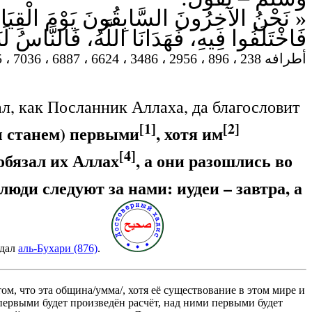
نَحْنُ الآخِرُونَ السَّابِقُونَ يَوْمَ الْقِيَامَةِ، ب
فَاخْتَلَفُوا فِيهِ، فَهَدَانَا اللَّهُ، فَالنَّاسُ  ».
أطرافه 238 ، 896 ، 2956 ، 3486 ، 6624 ، 6887 ، 7036 ، 7495 — تحفة 13744
ал, как Посланник Аллаха, да благословит
[1]
[2]
ы станем) первыми
, хотя им
[4]
обязал их Аллах
, а они разошлись во
люди следуют за нами: иудеи – завтра, а
едал
аль-Бухари (876)
.
ом, что эта община/умма/, хотя её существование в этом мире и
первыми будет произведён расчёт, над ними первыми будет