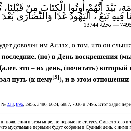
َيْدَ أَنَّهُمْ أُوتُوا الْكِتَابَ مِنْ قَبْلِنَا، ثُم
لَنَا فِيهِ تَبَعٌ ، الْيَهُودُ غَدًا وَالنَّصَارَى بَع
дет доволен им Аллах, о том, что он слыш
последние, (но) в День воскрешения (м
лее, это – их день, (почитать) который 
[5]
зал путь (к нему
), и в этом отношении 
ы №
238
,
896
, 2956, 3486, 6624, 6887, 7036 и 7495. Этот хадис пер
 появления в этом мире, но первые по статусу. Смысл этого в т
 что мусульмане первыми будут собраны в Судный день, с ними 