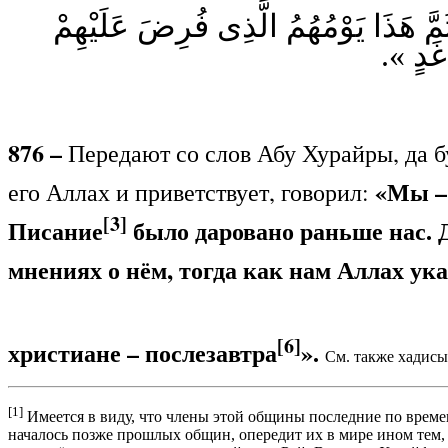
« َّ هَذَا يَوْمُهُمُ الَّذِى فُرِضَ عَلَيْهِمْ
ْدَ غَدٍ
876 –
Передают со слов Абу Хурайры, да бу
«Мы – 
его Аллах и приветствует, говорил:
[3]
Писание
было даровано раньше нас. Да
мнениях о нём, тогда как нам Аллах ука
[6]
христиане – послезавтра
».
См. также хадис
[1]
Имеется в виду, что члены этой общины последние по времени
началось позже прошлых общин, опередит их в мире ином тем,