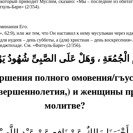
 который приводит Муслим, сказано: «Мы – последние из обитат
хуль-Бари» (2/354).
оминания Его.
, 62:9), или же тем, что Он наставил к нему мусульман через ид
для иудеев – день субботы, а (для) христиан – день воскресения
 иджтихаде.
См. «Фатхуль-Бари» (2/356).
ершения полного омовения/гъус
овершеннолетия,) и женщины п
молитве?
َالَ أَخْبَرَنَا مَالِكٌ عَنْ نَافِعٍ عَنْ عَبْدِ