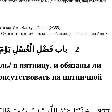
елей этого мира и первые в День воскрешения, над которыми
жтихад. См. «Фатхуль-Бари» (2/355).
». Смысл этого в том, что он наш благодаря наставлению Аллаха
2 – باب فَضْلِ الْغُسْلِ يَوْمَ الْجُمُعَةِ ، وَهَلْ عَلَى الصَّبِىِّ شُهُودُ يَوْمِ الْجُمُعَةِ أَوْ عَلَى النِّسَاءِ
ль/ в пятницу, и обязаны ли
рисутствовать на пятничной
حَدَّثَنَا عَبْدُ اللَّهِ بْنُ يُوسُفَ ق
877 –