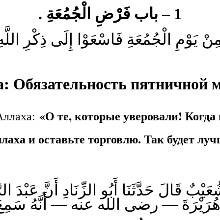
1 – باب فَرْضِ الْجُمُعَةِ .
ِنْ يَوْمِ الْجُمُعَةِ فَاسْعَوْا إِلَى ذِكْرِ اللَّهِ و
ва: Обязательность пятничной 
«О те, которые уверовали! Когд
Аллаха:
лаха и оставьте торговлю. Так будет луч
شُعَيْبٌ قَالَ حَدَّثَنَا أَبُو الزِّنَادِ أَنَّ عَبْدَ
مِعَ أَبَا هُرَيْرَةَ — رضى الله عنه — أَنَّهُ