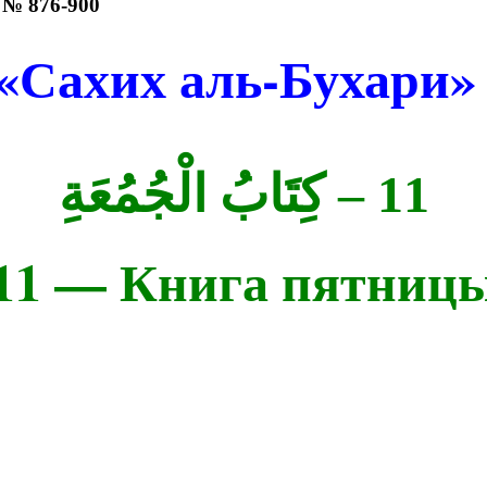
 № 876-900
«Сахих аль-Бухари
– كِتَابُ الْجُمُعَةِ
11
11 — Книга пятниц