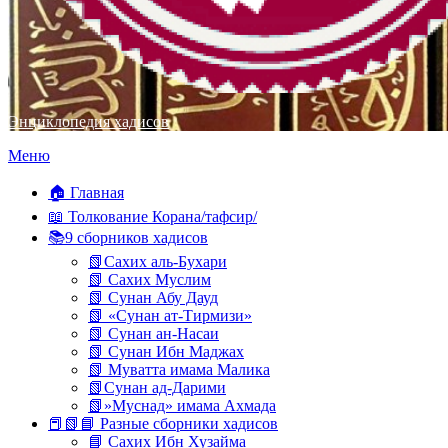
Энциклопедия хадисов
Перейти
Меню
к
содержимому
🏠 Главная
📖 Толкование Корана/тафсир/
📚9 сборников хадисов
📗Сахих аль-Бухари
📗 Сахих Муслим
📗 Сунан Абу Дауд
📗 «Сунан ат-Тирмизи»
📗 Сунан ан-Насаи
📗 Сунан Ибн Маджах
📗 Муватта имама Малика
📗Сунан ад-Дарими
📗»Муснад» имама Ахмада
📕📗📘 Разные сборники хадисов
📘 Сахих Ибн Хузайма