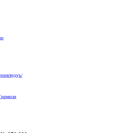
ни
ния/вудуъ/
Тирмизи