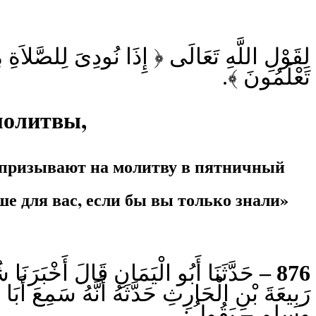
لِقَوْلِ اللَّهِ تَعَالَى ﴿ إِذَا نُودِىَ لِلصَّلاَةِ م
تَعْلَمُونَ ﴾.
молитвы,
а призывают на молитву в пятничный
ше для вас, если бы вы только знали»
حَدَّثَنَا أَبُو الْيَمَانِ قَالَ أَخْبَرَنَا 
876 –
رَبِيعَةَ بْنِ الْحَارِثِ حَدَّثَهُ أَنَّهُ سَ
وسلم – يَقُولُ: