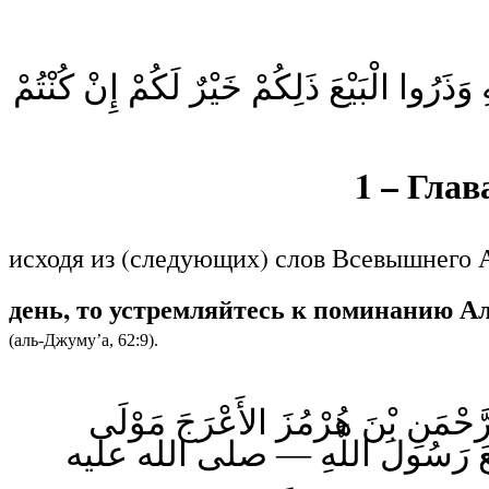
َذَرُوا الْبَيْعَ ذَلِكُمْ خَيْرٌ لَكُمْ إِنْ كُنْتُمْ
1 – Гла
исходя из (следующих) слов Всевышнего 
день, то устремляйтесь к поминанию Ал
(аль-Джуму’а, 62:9).
 الرَّحْمَنِ بْنَ هُرْمُزَ الأَعْرَجَ مَوْلَى
 سَمِعَ رَسُولَ اللَّهِ — صلى الله عليه