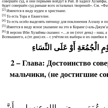
совершён суд, и они первыми войдут в Рай. В хадисе Хузайфы,
будет совершён суд раньше всех остальных творений».
См. «Фат
[2]
Имеются в виду иудеи и христиане.
[3]
То есть Тора и Евангелие.
[4]
То есть особо выделять пятницу для поклонения Аллаху и п
[5]
Имеется в виду ясное указание на это в Коране («аль-Джум’а»
[6]
В версии Ибн Хузаймы сказано: «…и он (этот день) – наш, а 
Всевышнего, а (те дни) их – с учётом их выбора и их ошибки в
2 – Глава: Достоинство сов
мальчики, (не достигшие с
 اللَّهِ بْنِ عُمَرَ — رضى الله عنهما — أَنَّ