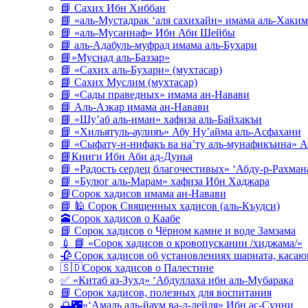
📘 Сахих Ибн Хиббан
📘 «аль-Мустадрак ‘аля сахихайн» имама аль-Хаким
📘 «аль-Мусаннаф» Ибн Аби Шейбы
📘 аль-Адабуль-муфрад имама аль-Бухари
📘»Муснад аль-Баззар»
📘 «Сахих аль-Бухари» (мухтасар)
📘 Сахих Муслим (мухтасар)
📘 «Сады праведных» имама ан-Навави
📘 Аль-Азкар имама ан-Навави
📘 «Шу’аб аль-иман» хафиза аль-Байхакъи
📘 «Хильятуль-аулияъ» Абу Ну’айма аль-Асфахани
📘 «Сыфату-н-нифакъ ва на’ту аль-мунафикъина» А
📘Книги Ибн Аби ад-Дунья
📘 «Радость сердец благочестивых» ‘Абду-р-Рахман
📘 «Булюг аль-Марам» хафиза Ибн Хаджара
📘Сорок хадисов имама ан-Навави
📘 🕌 Сорок Священных хадисов (аль-Къудси)
🕋Сорок хадисов о Каабе
📘 Сорок хадисов о Чёрном камне и воде Замзама
💉 📘 «Сорок хадисов о кровопускании /хиджама/»
🥀 Сорок хадисов об установлениях шариата, кас
🇸🇩Сорок хадисов о Палестине
✅ «Китаб аз-Зухд» ‘Абдуллаха ибн аль-Мубарака
📘 Сорок хадисов, полезных для воспитания
🌅🌃«‘Амаль аль-йаум ва-л-лейля» Ибн ас-Сунни