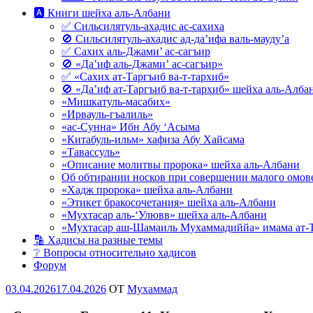
🅰 Книги шейха аль-Албани
✅ Сильсилятуль-ахадис ас-сахиха
🚫 Сильсилятуль-ахадис ад-да’ифа валь-мауду’а
✅ Сахих аль-Джами’ ас-сагъир
🚫 «Да’иф аль-Джами’ ас-сагъир»
✅ «Сахих ат-Таргъиб ва-т-тархиб»
🚫 «Да’иф ат-Таргъиб ва-т-тархиб» шейха аль-Алба
«Мишкатуль-масабих»
«Ирвауль-гъалиль»
«ас-Сунна» Ибн Абу ‘Асыма
«Китабуль-ильм» хафиза Абу Хайсама
«Тавассуль»
«Описание молитвы пророка» шейха аль-Албани
Об обтирании носков при совершении малого омове
«Хадж пророка» шейха аль-Албани
«Этикет бракосочетания» шейха аль-Албани
«Мухтасар аль-‘Улювв» шейха аль-Албани
«Мухтасар аш-Шамаиль Мухаммадиййа» имама ат-
🔡 Хадисы на разные темы
❔ Вопросы относительно хадисов
Форум
Опубликовано
03.04.2026
17.04.2026
OT
Мухаммад