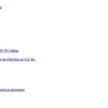
а
бу Ну’айма
а ан-Насира ас-Са’ди.
ающихся женщин