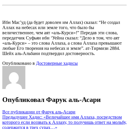
Ибн Мас’уд (да будет доволен им Аллах) сказал: “Не создал
Аллах на небесах или земле того, что было бы
величественнее, чем аят «аль-Курси»!” Передав эти слова,
передатчик Суфьян ибн ‘Уейна сказал: “Дело в том, что аят
«аль-Курси» – это слова Аллаха, а слова Аллаха превышают
любые Его творения на небесах и земле”. ат-Тирмизи 2884.
Шейх аль-Альбани подтвердил достоверность.
Опубликовано в
Достоверные хадисы
Опубликовал
Фарук аль-Асари
Все публикации от Фарук аль-Асари
Навигация
Предыдущее
Хадис: «Величайшее имя Аллаха, посредством
которого если воззвать к Аллаху, то получишь ответ на мольбу,
по
содержится в трех сурах…»