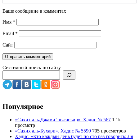
Ваше сообщение в комментах
Имя
*
Email
*
Сайт
Системный поиск по сайту
Популярное
«Сахих аль-Джами’ ас-сагъир». Хадис № 567
1.1k
просмотр
«Сахих аль-Бухари». Хадис № 5590
705 просмотров
Хадис: «Кто каждый день будет по сто раз говорить: Ля