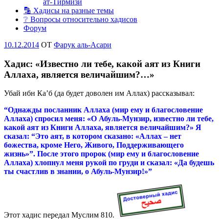
ат-Тирмизи
🔡 Хадисы на разные темы
❔ Вопросы относительно хадисов
Форум
Опубликовано
10.12.2014
OT
Фарук аль-Асари
Хадис: «Известно ли тебе, какой аят из Книги
Аллаха, является величайшим?…»
Убай ибн Ка’б (да будет доволен им Аллах) рассказывал:
“Однажды посланник Аллаха (мир ему и благословение
Аллаха) спросил меня: «О Абуль-Мунзир, известно ли тебе,
какой аят из Книги Аллаха, является величайшим?» Я
сказал: “Это аят, в котором сказано: «Аллах – нет
божества, кроме Него, Живого, Поддерживающего
жизнь»”. После этого пророк (мир ему и благословение
Аллаха) хлопнул меня рукой по груди и сказал: «Да будешь
ты счастлив в знании, о Абуль-Мунзир!»”
Этот хадис передал Муслим 810.