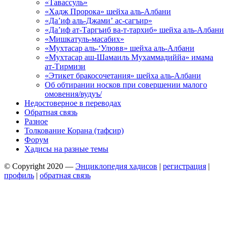
«Тавассуль»
«Хадж Пророка» шейха аль-Албани
«Да’иф аль-Джами’ ас-сагъир»
«Да’иф ат-Таргъиб ва-т-тархиб» шейха аль-Албани
«Мишкатуль-масабих»
«Мухтасар аль-‘Улювв» шейха аль-Албани
«Мухтасар аш-Шамаиль Мухаммадиййа» имама
ат-Тирмизи
«Этикет бракосочетания» шейха аль-Албани
Об обтирании носков при совершении малого
омовения/вудуъ/
Недостоверное в переводах
Обратная связь
Разное
Толкование Корана (тафсир)
Форум
Хадисы на разные темы
© Copyright 2020 —
Энциклопедия хадисов
|
регистрация
|
профиль
|
обратная связь
Wisteria Theme by
WPFriendship
⋅
Powered by
WordPress