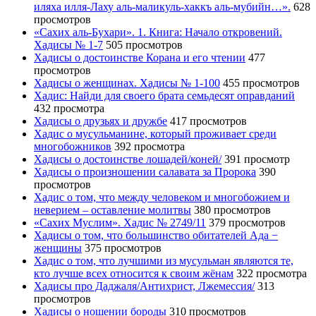
иляха илля-Лаху аль-маликуль-хаккъ аль-мубийн…».
628
просмотров
«Сахих аль-Бухари». 1. Книга: Начало откровений.
Хадисы № 1-7
505 просмотров
Хадисы о достоинстве Корана и его чтении
477
просмотров
Хадисы о женщинах. Хадисы № 1-100
455 просмотров
Хадис: Найди для своего брата семьдесят оправданий
432 просмотра
Хадисы о друзьях и дружбе
417 просмотров
Хадис о мусульманине, который проживает среди
многобожников
392 просмотра
Хадисы о достоинстве лошадей/коней/
391 просмотр
Хадисы о произношении салавата за Пророка
390
просмотров
Хадис о том, что между человеком и многобожием и
неверием – оставление молитвы
380 просмотров
«Сахих Муслим». Хадис № 2749/11
379 просмотров
Хадисы о том, что большинство обитателей Ада −
женщины
375 просмотров
Хадис о том, что лучшими из мусульман являются те,
кто лучше всех относится к своим жёнам
322 просмотра
Хадисы про Даджаля/Антихрист, Лжемессия/
313
просмотров
Хадисы о ношении бороды
310 просмотров