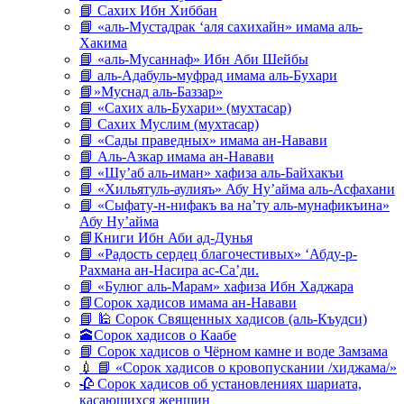
📘 Сахих Ибн Хиббан
📘 «аль-Мустадрак ‘аля сахихайн» имама аль-
Хакима
📘 «аль-Мусаннаф» Ибн Аби Шейбы
📘 аль-Адабуль-муфрад имама аль-Бухари
📘»Муснад аль-Баззар»
📘 «Сахих аль-Бухари» (мухтасар)
📘 Сахих Муслим (мухтасар)
📘 «Сады праведных» имама ан-Навави
📘 Аль-Азкар имама ан-Навави
📘 «Шу’аб аль-иман» хафиза аль-Байхакъи
📘 «Хильятуль-аулияъ» Абу Ну’айма аль-Асфахани
📘 «Сыфату-н-нифакъ ва на’ту аль-мунафикъина»
Абу Ну’айма
📘Книги Ибн Аби ад-Дунья
📘 «Радость сердец благочестивых» ‘Абду-р-
Рахмана ан-Насира ас-Са’ди.
📘 «Булюг аль-Марам» хафиза Ибн Хаджара
📘Сорок хадисов имама ан-Навави
📘 🕌 Сорок Священных хадисов (аль-Къудси)
🕋Сорок хадисов о Каабе
📘 Сорок хадисов о Чёрном камне и воде Замзама
💉 📘 «Сорок хадисов о кровопускании /хиджама/»
🥀 Сорок хадисов об установлениях шариата,
касающихся женщин