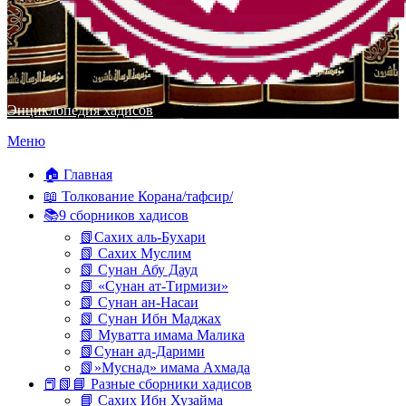
Энциклопедия хадисов
Перейти
Меню
к
содержимому
🏠 Главная
📖 Толкование Корана/тафсир/
📚9 сборников хадисов
📗Сахих аль-Бухари
📗 Сахих Муслим
📗 Сунан Абу Дауд
📗 «Сунан ат-Тирмизи»
📗 Сунан ан-Насаи
📗 Сунан Ибн Маджах
📗 Муватта имама Малика
📗Сунан ад-Дарими
📗»Муснад» имама Ахмада
📕📗📘 Разные сборники хадисов
📘 Сахих Ибн Хузайма