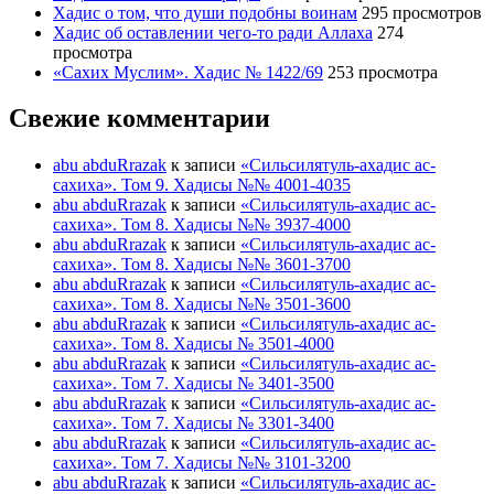
Хадис о том, что души подобны воинам
295 просмотров
Хадис об оставлении чего-то ради Аллаха
274
просмотра
«Сахих Муслим». Хадис № 1422/69
253 просмотра
Свежие комментарии
abu abduRrazak
к записи
«Сильсилятуль-ахадис ас-
сахиха». Том 9. Хадисы №№ 4001-4035
abu abduRrazak
к записи
«Сильсилятуль-ахадис ас-
сахиха». Том 8. Хадисы №№ 3937-4000
abu abduRrazak
к записи
«Сильсилятуль-ахадис ас-
сахиха». Том 8. Хадисы №№ 3601-3700
abu abduRrazak
к записи
«Сильсилятуль-ахадис ас-
сахиха». Том 8. Хадисы №№ 3501-3600
abu abduRrazak
к записи
«Сильсилятуль-ахадис ас-
сахиха». Том 8. Хадисы № 3501-4000
abu abduRrazak
к записи
«Сильсилятуль-ахадис ас-
сахиха». Том 7. Хадисы № 3401-3500
abu abduRrazak
к записи
«Сильсилятуль-ахадис ас-
сахиха». Том 7. Хадисы № 3301-3400
abu abduRrazak
к записи
«Сильсилятуль-ахадис ас-
сахиха». Том 7. Хадисы №№ 3101-3200
abu abduRrazak
к записи
«Сильсилятуль-ахадис ас-