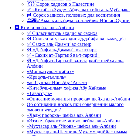
🇸🇩Сорок хадисов о Палестине
✅ «Китаб аз-Зухд» ‘Абдуллаха ибн аль-Мубарака
📘 Сорок хадисов, полезных для воспитания
🌅🌃«‘Амаль аль-йаум ва-л-лейля» Ибн ас-Сунни
🅰 Книги шейха аль-Албани
✅ Сильсилятуль-ахадис ас-сахиха
🚫 Сильсилятуль-ахадис ад-да’ифа валь-мауду’а
✅ Сахих аль-Джами’ ас-сагъир
🚫 «Да’иф аль-Джами’ ас-сагъир»
✅ «Сахих ат-Таргъиб ва-т-тархиб»
🚫 «Да’иф ат-Таргъиб ва-т-тархиб» шейха аль-
Албани
«Мишкатуль-масабих»
«Ирвауль-гъалиль»
«ас-Сунна» Ибн Абу ‘Асыма
«Китабуль-ильм» хафиза Абу Хайсама
«Тавассуль»
«Описание молитвы пророка» шейха аль-Албани
Об обтирании носков при совершении малого
омовения/вудуъ/
«Хадж пророка» шейха аль-Албани
«Этикет бракосочетания» шейха аль-Албани
«Мухтасар аль-‘Улювв» шейха аль-Албани
«Мухтасар аш-Шамаиль Мухаммадиййа» имама