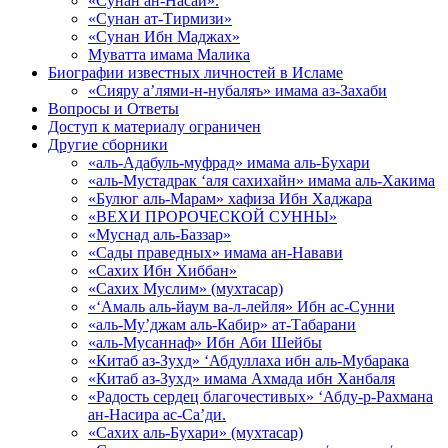
«Сунан ан-Насаи».
«Сунан ат-Тирмизи»
«Сунан Ибн Маджах»
Муватта имама Малика
Биографии известных личностей в Исламе
«Сияру а’лями-н-нубаляъ» имама аз-Захаби
Вопросы и Ответы
Доступ к материалу ограничен
Другие сборники
«аль-Адабуль-муфрад» имама аль-Бухари
«аль-Мустадрак ‘аля сахихайн» имама аль-Хакима
«Булюг аль-Марам» хафиза Ибн Хаджара
«ВЕХИ ПРОРОЧЕСКОЙ СУННЫ»
«Муснад аль-Баззар»
«Сады праведных» имама ан-Навави
«Сахих Ибн Хиббан»
«Сахих Муслим» (мухтасар)
«‘Амаль аль-йаум ва-л-лейля» Ибн ас-Сунни
«аль-Му’джам аль-Кабир» ат-Табарани
«аль-Мусаннаф» Ибн Аби Шейбы
«Китаб аз-Зухд» ‘Абдуллаха ибн аль-Мубарака
«Китаб аз-Зухд» имама Ахмада ибн Ханбаля
«Радость сердец благочестивых» ‘Абду-р-Рахмана
ан-Насира ас-Са’ди.
«Сахих аль-Бухари» (мухтасар)