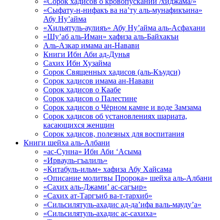
«Сорок хадисов о кровопускании /хиджама/»
«Сыфату-н-нифакъ ва на’ту аль-мунафикъина»
Абу Ну’айма
«Хильятуль-аулияъ» Абу Ну’айма аль-Асфахани
«Шу’аб аль-Иман» хафиза аль-Байхакъи
Аль-Азкар имама ан-Навави
Книги Ибн Аби ад-Дунья
Сахих Ибн Хузайма
Сорок Священных хадисов (аль-Къудси)
Сорок хадисов имама ан-Навави
Сорок хадисов о Каабе
Сорок хадисов о Палестине
Сорок хадисов о Чёрном камне и воде Замзама
Сорок хадисов об установлениях шариата,
касающихся женщин
Сорок хадисов, полезных для воспитания
Книги шейха аль-Албани
«ас-Сунна» Ибн Аби ‘Асыма
«Ирвауль-гъалиль»
«Китабуль-ильм» хафиза Абу Хайсама
«Описание молитвы Пророка» шейха аль-Албани
«Сахих аль-Джами’ ас-сагъир»
«Сахих ат-Таргъиб ва-т-тархиб»
«Сильсилятуль-ахадис ад-да’ифа валь-мауду’а»
«Сильсилятуль-ахадис ас-сахиха»