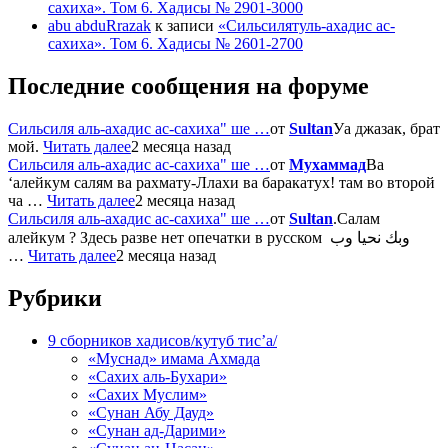
сахиха». Том 6. Хадисы № 2901-3000
abu abduRrazak
к записи
«Сильсилятуль-ахадис ас-
сахиха». Том 6. Хадисы № 2601-2700
Последние сообщения на форуме
Сильсиля аль-ахадис ас-сахиха" ше …
от
Sultan
Уа джазак, брат
мой.
Читать далее
2 месяца назад
Сильсиля аль-ахадис ас-сахиха" ше …
от
Мухаммад
Ва
‘алейкум салям ва рахмату-Ллахи ва баракатух! там во второй
ча …
Читать далее
2 месяца назад
Сильсиля аль-ахадис ас-сахиха" ше …
от
Sultan
.Салам
алейкум ? Здесь разве нет опечатки в русском وبك نحيا وب
…
Читать далее
2 месяца назад
Рубрики
9 сборников хадисов/кутуб тис’а/
«Муснад» имама Ахмада
«Сахих аль-Бухари»
«Сахих Муслим»
«Сунан Абу Дауд»
«Сунан ад-Дарими»