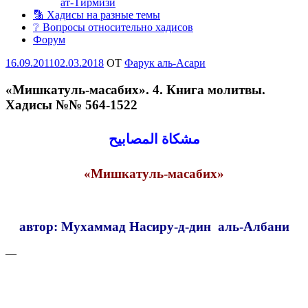
ат-Тирмизи
🔡 Хадисы на разные темы
❔ Вопросы относительно хадисов
Форум
Опубликовано
16.09.2011
02.03.2018
OT
Фарук аль-Асари
«Мишкатуль-масабих». 4. Книга молитвы.
Хадисы №№ 564-1522
مشكاة المصابيح
«Мишкатуль-масабих»
автор: Мухаммад Насиру-д-дин аль-Албани
—