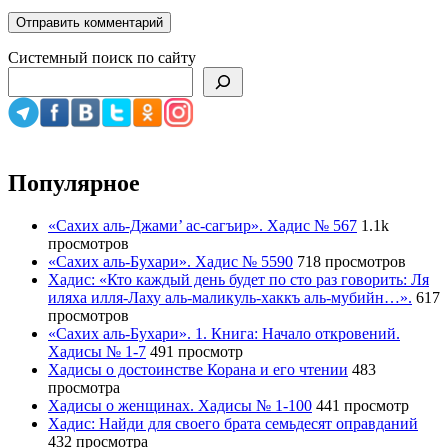
Системный поиск по сайту
Популярное
«Сахих аль-Джами’ ас-сагъир». Хадис № 567
1.1k
просмотров
«Сахих аль-Бухари». Хадис № 5590
718 просмотров
Хадис: «Кто каждый день будет по сто раз говорить: Ля
иляха илля-Лаху аль-маликуль-хаккъ аль-мубийн…».
617
просмотров
«Сахих аль-Бухари». 1. Книга: Начало откровений.
Хадисы № 1-7
491 просмотр
Хадисы о достоинстве Корана и его чтении
483
просмотра
Хадисы о женщинах. Хадисы № 1-100
441 просмотр
Хадис: Найди для своего брата семьдесят оправданий
432 просмотра