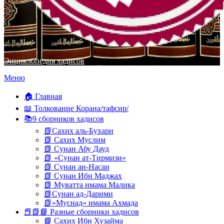
Энциклопедия хадисов
Перейти
Меню
к
содержимому
🏠 Главная
📖 Толкование Корана/тафсир/
📚9 сборников хадисов
📗Сахих аль-Бухари
📗 Сахих Муслим
📗 Сунан Абу Дауд
📗 «Сунан ат-Тирмизи»
📗 Сунан ан-Насаи
📗 Сунан Ибн Маджах
📗 Муватта имама Малика
📗Сунан ад-Дарими
📗»Муснад» имама Ахмада
📕📗📘 Разные сборники хадисов
📘 Сахих Ибн Хузайма