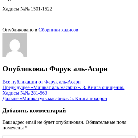
Хадисы №№ 1501-1522
—
Опубликовано в
Сборники хадисов
Опубликовал
Фарук аль-Асари
Все публикации от Фарук аль-Асари
Навигация
Предыдущее
«Мишкат аль-масабих». 3. Книга очищения.
Хадисы №№ 281-563
по
Дальше
«Мишкатуль-масабих». 5. Книга похорон
записям
Добавить комментарий
Ваш адрес email не будет опубликован.
Обязательные поля
помечены
*