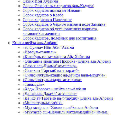
Сахих Ибн Хузайма
Сорок Священных хадисов (аль-Къудси)
Сорок хадисов имама ан-Навави
Сорок хадисов о Каабе
Сорок хадисов о Палестине
Сорок хадисов о Чёрном камне и воде Замзама
Сорок хадисов об установлениях шариата,
касающихся женщин
Сорок хадисов, полезных для воспитания
Книги шейха аль-Албани
«ас-Сунна» Ибн Аби ‘Асыма
«Ирвауль-гъалиль»
«Китабуль-ильм» хафиза Абу Хайсама
«Описание молитвы Пророка» шейха аль-Албани
«Сахих аль-Джами’ ас-сагъир»
«Сахих ат-Таргъиб ва-т-тархиб»
«Сильсилятуль-ахадис ад-да’ифа валь-мауду’а»
«Сильсилятуль-ахадис ас-сахиха»
«Тавассуль»
«Хадж Пророка» шейха аль-Албани
«Да’иф аль-Джами’ ас-сагъир»
«Да’иф ат-Таргъиб ва-т-тархиб» шейха аль-Албани
«Мишкатуль-масабих»
«Мухтасар аль-‘Улювв» шейха аль-Албани
«Мухтасар аш-Шамаиль Мухаммадиййа» имама