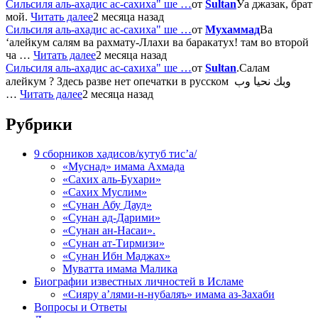
Сильсиля аль-ахадис ас-сахиха" ше …
от
Sultan
Уа джазак, брат
мой.
Читать далее
2 месяца назад
Сильсиля аль-ахадис ас-сахиха" ше …
от
Мухаммад
Ва
‘алейкум салям ва рахмату-Ллахи ва баракатух! там во второй
ча …
Читать далее
2 месяца назад
Сильсиля аль-ахадис ас-сахиха" ше …
от
Sultan
.Салам
алейкум ? Здесь разве нет опечатки в русском وبك نحيا وب
…
Читать далее
2 месяца назад
Рубрики
9 сборников хадисов/кутуб тис’а/
«Муснад» имама Ахмада
«Сахих аль-Бухари»
«Сахих Муслим»
«Сунан Абу Дауд»
«Сунан ад-Дарими»
«Сунан ан-Насаи».
«Сунан ат-Тирмизи»
«Сунан Ибн Маджах»
Муватта имама Малика
Биографии известных личностей в Исламе
«Сияру а’лями-н-нубаляъ» имама аз-Захаби
Вопросы и Ответы