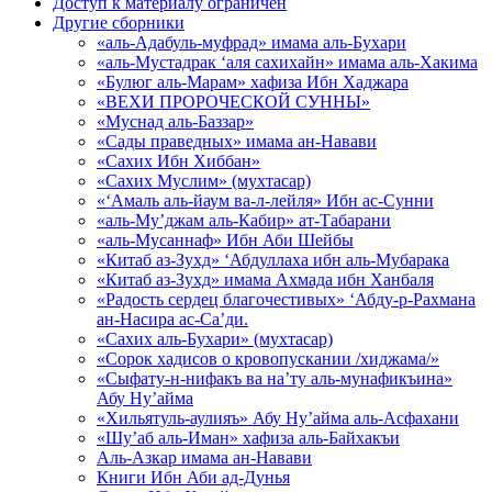
Доступ к материалу ограничен
Другие сборники
«аль-Адабуль-муфрад» имама аль-Бухари
«аль-Мустадрак ‘аля сахихайн» имама аль-Хакима
«Булюг аль-Марам» хафиза Ибн Хаджара
«ВЕХИ ПРОРОЧЕСКОЙ СУННЫ»
«Муснад аль-Баззар»
«Сады праведных» имама ан-Навави
«Сахих Ибн Хиббан»
«Сахих Муслим» (мухтасар)
«‘Амаль аль-йаум ва-л-лейля» Ибн ас-Сунни
«аль-Му’джам аль-Кабир» ат-Табарани
«аль-Мусаннаф» Ибн Аби Шейбы
«Китаб аз-Зухд» ‘Абдуллаха ибн аль-Мубарака
«Китаб аз-Зухд» имама Ахмада ибн Ханбаля
«Радость сердец благочестивых» ‘Абду-р-Рахмана
ан-Насира ас-Са’ди.
«Сахих аль-Бухари» (мухтасар)
«Сорок хадисов о кровопускании /хиджама/»
«Сыфату-н-нифакъ ва на’ту аль-мунафикъина»
Абу Ну’айма
«Хильятуль-аулияъ» Абу Ну’айма аль-Асфахани
«Шу’аб аль-Иман» хафиза аль-Байхакъи
Аль-Азкар имама ан-Навави
Книги Ибн Аби ад-Дунья