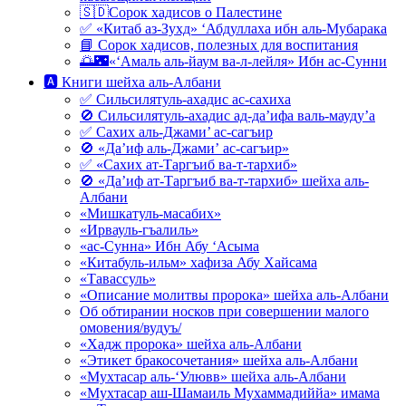
🇸🇩Сорок хадисов о Палестине
✅ «Китаб аз-Зухд» ‘Абдуллаха ибн аль-Мубарака
📘 Сорок хадисов, полезных для воспитания
🌅🌃«‘Амаль аль-йаум ва-л-лейля» Ибн ас-Сунни
🅰 Книги шейха аль-Албани
✅ Сильсилятуль-ахадис ас-сахиха
🚫 Сильсилятуль-ахадис ад-да’ифа валь-мауду’а
✅ Сахих аль-Джами’ ас-сагъир
🚫 «Да’иф аль-Джами’ ас-сагъир»
✅ «Сахих ат-Таргъиб ва-т-тархиб»
🚫 «Да’иф ат-Таргъиб ва-т-тархиб» шейха аль-
Албани
«Мишкатуль-масабих»
«Ирвауль-гъалиль»
«ас-Сунна» Ибн Абу ‘Асыма
«Китабуль-ильм» хафиза Абу Хайсама
«Тавассуль»
«Описание молитвы пророка» шейха аль-Албани
Об обтирании носков при совершении малого
омовения/вудуъ/
«Хадж пророка» шейха аль-Албани
«Этикет бракосочетания» шейха аль-Албани
«Мухтасар аль-‘Улювв» шейха аль-Албани
«Мухтасар аш-Шамаиль Мухаммадиййа» имама