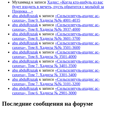
Мухаммад
к записи
Хадис: «Когда кто-нибудь из вас
будет входить в мечеть, пусть обратится с мольбой за
Пророка…»
abu abduRrazak
к записи
«Сильсилятуль-ахадис ас-
сахиха». Том 9. Хадисы №№ 4001-4035
abu abduRrazak
к записи
«Сильсилятуль-ахадис ас-
сахиха». Том 8. Хадисы №№ 3937-4000
abu abduRrazak
к записи
«Сильсилятуль-ахадис ас-
сахиха». Том 8. Хадисы №№ 3601-3700
abu abduRrazak
к записи
«Сильсилятуль-ахадис ас-
сахиха». Том 8. Хадисы №№ 3501-3600
abu abduRrazak
к записи
«Сильсилятуль-ахадис ас-
сахиха». Том 8. Хадисы № 3501-4000
abu abduRrazak
к записи
«Сильсилятуль-ахадис ас-
сахиха». Том 7. Хадисы № 3401-3500
abu abduRrazak
к записи
«Сильсилятуль-ахадис ас-
сахиха». Том 7. Хадисы № 3301-3400
abu abduRrazak
к записи
«Сильсилятуль-ахадис ас-
сахиха». Том 7. Хадисы №№ 3101-3200
abu abduRrazak
к записи
«Сильсилятуль-ахадис ас-
сахиха». Том 6. Хадисы № 2901-3000
Последние сообщения на форуме