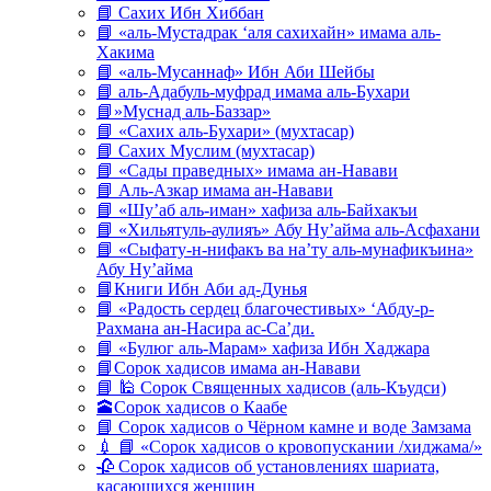
📘 Сахих Ибн Хиббан
📘 «аль-Мустадрак ‘аля сахихайн» имама аль-
Хакима
📘 «аль-Мусаннаф» Ибн Аби Шейбы
📘 аль-Адабуль-муфрад имама аль-Бухари
📘»Муснад аль-Баззар»
📘 «Сахих аль-Бухари» (мухтасар)
📘 Сахих Муслим (мухтасар)
📘 «Сады праведных» имама ан-Навави
📘 Аль-Азкар имама ан-Навави
📘 «Шу’аб аль-иман» хафиза аль-Байхакъи
📘 «Хильятуль-аулияъ» Абу Ну’айма аль-Асфахани
📘 «Сыфату-н-нифакъ ва на’ту аль-мунафикъина»
Абу Ну’айма
📘Книги Ибн Аби ад-Дунья
📘 «Радость сердец благочестивых» ‘Абду-р-
Рахмана ан-Насира ас-Са’ди.
📘 «Булюг аль-Марам» хафиза Ибн Хаджара
📘Сорок хадисов имама ан-Навави
📘 🕌 Сорок Священных хадисов (аль-Къудси)
🕋Сорок хадисов о Каабе
📘 Сорок хадисов о Чёрном камне и воде Замзама
💉 📘 «Сорок хадисов о кровопускании /хиджама/»
🥀 Сорок хадисов об установлениях шариата,
касающихся женщин