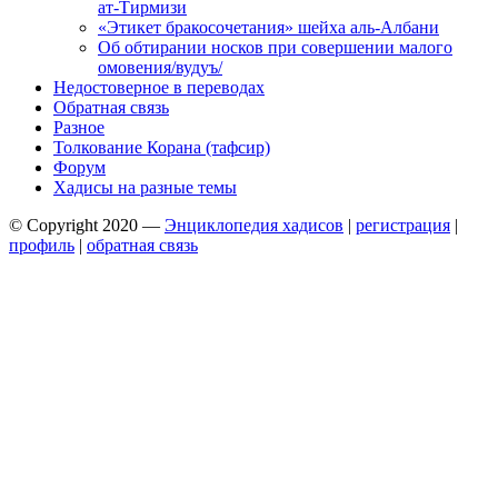
ат-Тирмизи
«Этикет бракосочетания» шейха аль-Албани
Об обтирании носков при совершении малого
омовения/вудуъ/
Недостоверное в переводах
Обратная связь
Разное
Толкование Корана (тафсир)
Форум
Хадисы на разные темы
© Copyright 2020 —
Энциклопедия хадисов
|
регистрация
|
профиль
|
обратная связь
Wisteria Theme by
WPFriendship
⋅
Powered by
WordPress