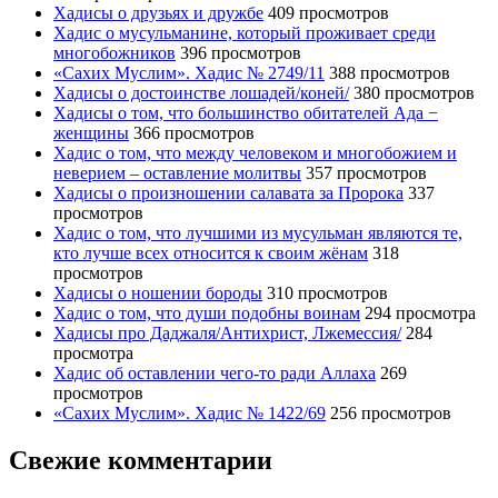
Хадисы о друзьях и дружбе
409 просмотров
Хадис о мусульманине, который проживает среди
многобожников
396 просмотров
«Сахих Муслим». Хадис № 2749/11
388 просмотров
Хадисы о достоинстве лошадей/коней/
380 просмотров
Хадисы о том, что большинство обитателей Ада −
женщины
366 просмотров
Хадис о том, что между человеком и многобожием и
неверием – оставление молитвы
357 просмотров
Хадисы о произношении салавата за Пророка
337
просмотров
Хадис о том, что лучшими из мусульман являются те,
кто лучше всех относится к своим жёнам
318
просмотров
Хадисы о ношении бороды
310 просмотров
Хадис о том, что души подобны воинам
294 просмотра
Хадисы про Даджаля/Антихрист, Лжемессия/
284
просмотра
Хадис об оставлении чего-то ради Аллаха
269
просмотров
«Сахих Муслим». Хадис № 1422/69
256 просмотров
Свежие комментарии