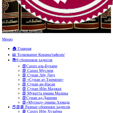
Энциклопедия хадисов
Перейти
Меню
к
содержимому
🏠 Главная
📖 Толкование Корана/тафсир/
📚9 сборников хадисов
📗Сахих аль-Бухари
📗 Сахих Муслим
📗 Сунан Абу Дауд
📗 «Сунан ат-Тирмизи»
📗 Сунан ан-Насаи
📗 Сунан Ибн Маджах
📗 Муватта имама Малика
📗Сунан ад-Дарими
📗»Муснад» имама Ахмада
📕📗📘 Разные сборники хадисов
📘 Сахих Ибн Хузайма