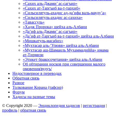
«Сахих аль-Джами’ ас-сагъир»
«Сахих ат-Таргъиб ва-т-тархиб»
«Сильсилятуль-ахадис ад-да’ифа валь-мауду’а»
«Сильсилятуль-ахадис ас-сахиха»
«Тавассуль»
«Хадж Пророка» шейха аль-Албани
«Да’иф аль-Джами’ ас-сагъир»
«Да’иф ат-Таргъиб ва-т-тархиб» шейха аль-Албани
«Мишкатуль-масабих»
«Мухтасар аль-‘Улювв» шейха аль-Албани
«Мухтасар аш-Шамаиль Мухаммадиййа» имама
ат-Тирмизи
«Этикет бракосочетания» шейха аль-Албани
Об обтирании носков при совершении малого
омовения/вудуъ/
Недостоверное в переводах
Обратная связь
Разное
Толкование Корана (тафсир)
Форум
Хадисы на разные темы
© Copyright 2020 —
Энциклопедия хадисов
|
регистрация
|
профиль
|
обратная связь
Wisteria Theme by
WPFriendship
⋅
Powered by
WordPress