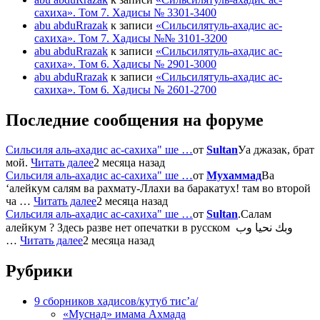
сахиха». Том 7. Хадисы № 3301-3400
abu abduRrazak
к записи
«Сильсилятуль-ахадис ас-
сахиха». Том 7. Хадисы №№ 3101-3200
abu abduRrazak
к записи
«Сильсилятуль-ахадис ас-
сахиха». Том 6. Хадисы № 2901-3000
abu abduRrazak
к записи
«Сильсилятуль-ахадис ас-
сахиха». Том 6. Хадисы № 2601-2700
Последние сообщения на форуме
Сильсиля аль-ахадис ас-сахиха" ше …
от
Sultan
Уа джазак, брат
мой.
Читать далее
2 месяца назад
Сильсиля аль-ахадис ас-сахиха" ше …
от
Мухаммад
Ва
‘алейкум салям ва рахмату-Ллахи ва баракатух! там во второй
ча …
Читать далее
2 месяца назад
Сильсиля аль-ахадис ас-сахиха" ше …
от
Sultan
.Салам
алейкум ? Здесь разве нет опечатки в русском وبك نحيا وب
…
Читать далее
2 месяца назад
Рубрики
9 сборников хадисов/кутуб тис’а/
«Муснад» имама Ахмада