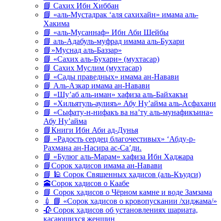
📘 Сахих Ибн Хиббан
📘 «аль-Мустадрак ‘аля сахихайн» имама аль-
Хакима
📘 «аль-Мусаннаф» Ибн Аби Шейбы
📘 аль-Адабуль-муфрад имама аль-Бухари
📘»Муснад аль-Баззар»
📘 «Сахих аль-Бухари» (мухтасар)
📘 Сахих Муслим (мухтасар)
📘 «Сады праведных» имама ан-Навави
📘 Аль-Азкар имама ан-Навави
📘 «Шу’аб аль-иман» хафиза аль-Байхакъи
📘 «Хильятуль-аулияъ» Абу Ну’айма аль-Асфахани
📘 «Сыфату-н-нифакъ ва на’ту аль-мунафикъина»
Абу Ну’айма
📘Книги Ибн Аби ад-Дунья
📘 «Радость сердец благочестивых» ‘Абду-р-
Рахмана ан-Насира ас-Са’ди.
📘 «Булюг аль-Марам» хафиза Ибн Хаджара
📘Сорок хадисов имама ан-Навави
📘 🕌 Сорок Священных хадисов (аль-Къудси)
🕋Сорок хадисов о Каабе
📘 Сорок хадисов о Чёрном камне и воде Замзама
💉 📘 «Сорок хадисов о кровопускании /хиджама/»
🥀 Сорок хадисов об установлениях шариата,
касающихся женщин