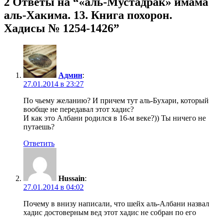
2 Ответы на “«аль-Мустадрак» имама
аль-Хакима. 13. Книга похорон.
Хадисы № 1254-1426”
Админ
:
27.01.2014 в 23:27
По чьему желанию? И причем тут аль-Бухари, который
вообще не передавал этот хадис?
И как это Албани родился в 16-м веке?)) Ты ничего не
путаешь?
Ответить
Hussain
:
27.01.2014 в 04:02
Почему в внизу написали, что шейх аль-Албани назвал
хадис достоверным вед этот хадис не собран по его