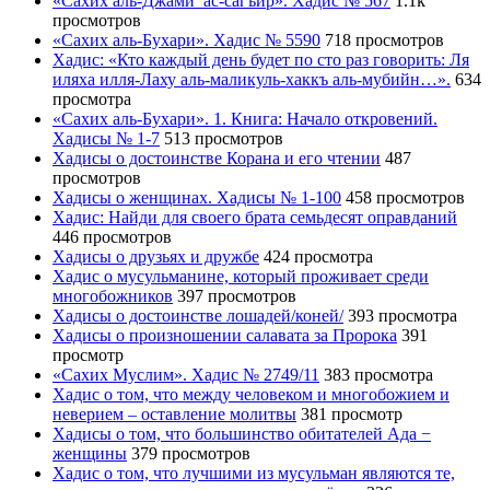
«Сахих аль-Джами’ ас-сагъир». Хадис № 567
1.1k
просмотров
«Сахих аль-Бухари». Хадис № 5590
718 просмотров
Хадис: «Кто каждый день будет по сто раз говорить: Ля
иляха илля-Лаху аль-маликуль-хаккъ аль-мубийн…».
634
просмотра
«Сахих аль-Бухари». 1. Книга: Начало откровений.
Хадисы № 1-7
513 просмотров
Хадисы о достоинстве Корана и его чтении
487
просмотров
Хадисы о женщинах. Хадисы № 1-100
458 просмотров
Хадис: Найди для своего брата семьдесят оправданий
446 просмотров
Хадисы о друзьях и дружбе
424 просмотра
Хадис о мусульманине, который проживает среди
многобожников
397 просмотров
Хадисы о достоинстве лошадей/коней/
393 просмотра
Хадисы о произношении салавата за Пророка
391
просмотр
«Сахих Муслим». Хадис № 2749/11
383 просмотра
Хадис о том, что между человеком и многобожием и
неверием – оставление молитвы
381 просмотр
Хадисы о том, что большинство обитателей Ада −
женщины
379 просмотров
Хадис о том, что лучшими из мусульман являются те,