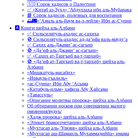
🇸🇩Сорок хадисов о Палестине
✅ «Китаб аз-Зухд» ‘Абдуллаха ибн аль-Мубарака
📘 Сорок хадисов, полезных для воспитания
🌅🌃«‘Амаль аль-йаум ва-л-лейля» Ибн ас-Сунни
🅰 Книги шейха аль-Албани
✅ Сильсилятуль-ахадис ас-сахиха
🚫 Сильсилятуль-ахадис ад-да’ифа валь-мауду’а
✅ Сахих аль-Джами’ ас-сагъир
🚫 «Да’иф аль-Джами’ ас-сагъир»
✅ «Сахих ат-Таргъиб ва-т-тархиб»
🚫 «Да’иф ат-Таргъиб ва-т-тархиб» шейха аль-
Албани
«Мишкатуль-масабих»
«Ирвауль-гъалиль»
«ас-Сунна» Ибн Абу ‘Асыма
«Китабуль-ильм» хафиза Абу Хайсама
«Тавассуль»
«Описание молитвы пророка» шейха аль-Албани
Об обтирании носков при совершении малого
омовения/вудуъ/
«Хадж пророка» шейха аль-Албани
«Этикет бракосочетания» шейха аль-Албани
«Мухтасар аль-‘Улювв» шейха аль-Албани
«Мухтасар аш-Шамаиль Мухаммадиййа» имама