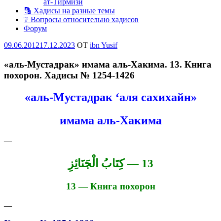
ат-Тирмизи
🔡 Хадисы на разные темы
❔ Вопросы относительно хадисов
Форум
Опубликовано
09.06.2012
17.12.2023
OT
ibn Yusif
«аль-Мустадрак» имама аль-Хакима. 13. Книга
похорон. Хадисы № 1254-1426
«аль-Мустадрак ‘аля сахихайн»
имама аль-Хакима
—
13 — كِتَابُ الْجَنَائِزِ
13 — Книга похорон
—