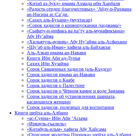
«Китаб аз-Зухд» имама Ахмада ибн Ханбаля
«Радость сердец благочестивых» ‘Абду-р-Рахмана
ан-Насира ас-Са’ди.
«Сахих аль-Бухари» (мухтасар)
«Сорок хадисов о кровопускании /хиджама/»
«Сыфату-н-нифакъ ва на’ту аль-мунафикъина»
Абу Ну’айма
«Хильятуль-аулияъ» Абу Ну’айма аль-Асфахани
«Шу’аб аль-Иман» хафиза аль-Байхакъи
Аль-Азкар имама ан-Навави
Книги Ибн Аби ад-Дунья
Сахих Ибн Хузайма
Сорок Священных хадисов (аль-Къудси)
Сорок хадисов имама ан-Навави
Сорок хадисов о Каабе
Сорок хадисов о Палестине
Сорок хадисов о Чёрном камне и воде Замзама
Сорок хадисов об установлениях шариата,
касающихся женщин
Сорок хадисов, полезных для воспитания
Книги шейха аль-Албани
«ас-Сунна» Ибн Аби ‘Асыма
«Ирвауль-гъалиль»
«Китабуль-ильм» хафиза Абу Хайсама
«Описание молитвы Пророка» шейха аль-Албани