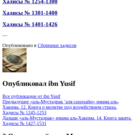
Хадисы № 1254-1300
Хадисы № 1301-1400
Хадисы № 1401-1426
—
Опубликовано в
Сборники хадисов
Опубликовал
ibn Yusif
Все публикации от ibn Yusif
Навигация
Предыдущее
«аль-Мустадрак ‘аля сахихайн» имама аль-
Хакима. 12. Книга о молитве под воздействием страха.
по
Хадисы № 1245-1253
записям
Дальше
«аль-Мустадрак» имама аль-Хакима. 14. Книга закята.
Хадисы № 1427-1531