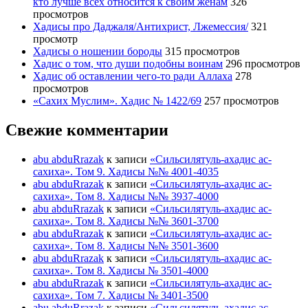
кто лучше всех относится к своим жёнам
326
просмотров
Хадисы про Даджаля/Антихрист, Лжемессия/
321
просмотр
Хадисы о ношении бороды
315 просмотров
Хадис о том, что души подобны воинам
296 просмотров
Хадис об оставлении чего-то ради Аллаха
278
просмотров
«Сахих Муслим». Хадис № 1422/69
257 просмотров
Свежие комментарии
abu abduRrazak
к записи
«Сильсилятуль-ахадис ас-
сахиха». Том 9. Хадисы №№ 4001-4035
abu abduRrazak
к записи
«Сильсилятуль-ахадис ас-
сахиха». Том 8. Хадисы №№ 3937-4000
abu abduRrazak
к записи
«Сильсилятуль-ахадис ас-
сахиха». Том 8. Хадисы №№ 3601-3700
abu abduRrazak
к записи
«Сильсилятуль-ахадис ас-
сахиха». Том 8. Хадисы №№ 3501-3600
abu abduRrazak
к записи
«Сильсилятуль-ахадис ас-
сахиха». Том 8. Хадисы № 3501-4000
abu abduRrazak
к записи
«Сильсилятуль-ахадис ас-
сахиха». Том 7. Хадисы № 3401-3500
abu abduRrazak
к записи
«Сильсилятуль-ахадис ас-