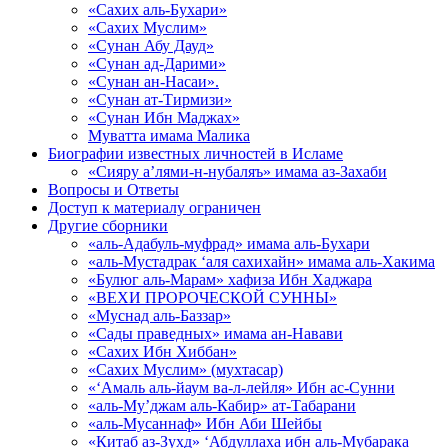
«Сахих аль-Бухари»
«Сахих Муслим»
«Сунан Абу Дауд»
«Сунан ад-Дарими»
«Сунан ан-Насаи».
«Сунан ат-Тирмизи»
«Сунан Ибн Маджах»
Муватта имама Малика
Биографии известных личностей в Исламе
«Сияру а’лями-н-нубаляъ» имама аз-Захаби
Вопросы и Ответы
Доступ к материалу ограничен
Другие сборники
«аль-Адабуль-муфрад» имама аль-Бухари
«аль-Мустадрак ‘аля сахихайн» имама аль-Хакима
«Булюг аль-Марам» хафиза Ибн Хаджара
«ВЕХИ ПРОРОЧЕСКОЙ СУННЫ»
«Муснад аль-Баззар»
«Сады праведных» имама ан-Навави
«Сахих Ибн Хиббан»
«Сахих Муслим» (мухтасар)
«‘Амаль аль-йаум ва-л-лейля» Ибн ас-Сунни
«аль-Му’джам аль-Кабир» ат-Табарани
«аль-Мусаннаф» Ибн Аби Шейбы
«Китаб аз-Зухд» ‘Абдуллаха ибн аль-Мубарака