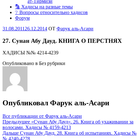
ат-Тирмизи
🔡 Хадисы на разные темы
❔ Вопросы относительно хадисов
Форум
Опубликовано
31.08.2011
26.12.2014
OT
Фарук аль-Асари
27. Сунан Абу Дауд. КНИГА О ПЕРСТНЯХ
ХАДИСЫ №№ 4214-4239
Опубликовано в Без рубрики
Опубликовал
Фарук аль-Асари
Все публикации от Фарук аль-Асари
Навигация
Предыдущее
«Сунан Абу Дауд». 26. Книга об ухаживании за
волосами. Хадисы № 4159-4213
по
Дальше
Сунан Абу Дауд. 28. Книга об испытаниях. Хадисы №
записям
№ 4240-4278