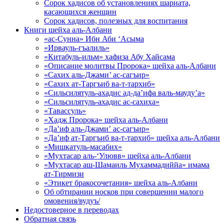
Сорок хадисов об установлениях шариата,
касающихся женщин
Сорок хадисов, полезных для воспитания
Книги шейха аль-Албани
«ас-Сунна» Ибн Аби ‘Асыма
«Ирвауль-гъалиль»
«Китабуль-ильм» хафиза Абу Хайсама
«Описание молитвы Пророка» шейха аль-Албани
«Сахих аль-Джами’ ас-сагъир»
«Сахих ат-Таргъиб ва-т-тархиб»
«Сильсилятуль-ахадис ад-да’ифа валь-мауду’а»
«Сильсилятуль-ахадис ас-сахиха»
«Тавассуль»
«Хадж Пророка» шейха аль-Албани
«Да’иф аль-Джами’ ас-сагъир»
«Да’иф ат-Таргъиб ва-т-тархиб» шейха аль-Албани
«Мишкатуль-масабих»
«Мухтасар аль-‘Улювв» шейха аль-Албани
«Мухтасар аш-Шамаиль Мухаммадиййа» имама
ат-Тирмизи
«Этикет бракосочетания» шейха аль-Албани
Об обтирании носков при совершении малого
омовения/вудуъ/
Недостоверное в переводах
Обратная связь