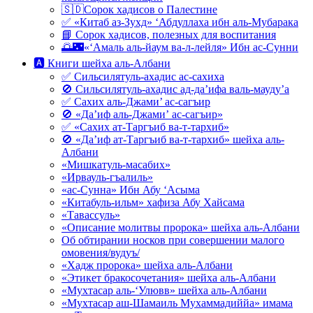
🇸🇩Сорок хадисов о Палестине
✅ «Китаб аз-Зухд» ‘Абдуллаха ибн аль-Мубарака
📘 Сорок хадисов, полезных для воспитания
🌅🌃«‘Амаль аль-йаум ва-л-лейля» Ибн ас-Сунни
🅰 Книги шейха аль-Албани
✅ Сильсилятуль-ахадис ас-сахиха
🚫 Сильсилятуль-ахадис ад-да’ифа валь-мауду’а
✅ Сахих аль-Джами’ ас-сагъир
🚫 «Да’иф аль-Джами’ ас-сагъир»
✅ «Сахих ат-Таргъиб ва-т-тархиб»
🚫 «Да’иф ат-Таргъиб ва-т-тархиб» шейха аль-
Албани
«Мишкатуль-масабих»
«Ирвауль-гъалиль»
«ас-Сунна» Ибн Абу ‘Асыма
«Китабуль-ильм» хафиза Абу Хайсама
«Тавассуль»
«Описание молитвы пророка» шейха аль-Албани
Об обтирании носков при совершении малого
омовения/вудуъ/
«Хадж пророка» шейха аль-Албани
«Этикет бракосочетания» шейха аль-Албани
«Мухтасар аль-‘Улювв» шейха аль-Албани
«Мухтасар аш-Шамаиль Мухаммадиййа» имама