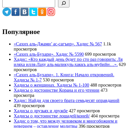
Популярное
«Сахих аль-Джами’ ас-сагъир». Хадис № 567
1.1k
просмотров
«Сахих аль-Бухари». Хадис № 5590
699 просмотров
Хадис: «Кто каждый день будет по сто раз говорить: Ля
иляха илля-Лаху аль-маликуль-хаккъ аль-мубийн…».
629
просмотров
«Сахих аль-Бухари». 1. Книга: Начало откровений.
Хадисы № 1-7
530 просмотров
Хадисы о женщинах. Хадисы № 1-100
488 просмотров
Хадисы о достоинстве Корана и его чтении
473
просмотра
Хадис: Найди для своего брата семьдесят оправданий
439 просмотров
Хадисы о друзьях и дружбе
427 просмотров
Хадисы о достоинстве лошадей/коней/
404 просмотра
Хадис о том, что между человеком и многобожием и
неверием – оставление молитвы
396 просмотров