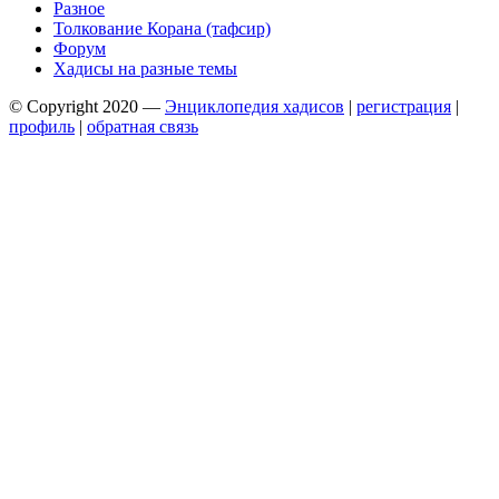
Разное
Толкование Корана (тафсир)
Форум
Хадисы на разные темы
© Copyright 2020 —
Энциклопедия хадисов
|
регистрация
|
профиль
|
обратная связь
Wisteria Theme by
WPFriendship
⋅
Powered by
WordPress