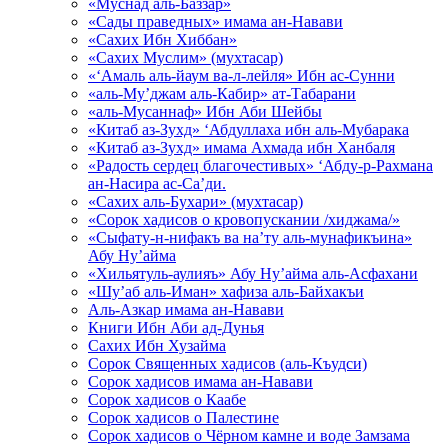
«Муснад аль-Баззар»
«Сады праведных» имама ан-Навави
«Сахих Ибн Хиббан»
«Сахих Муслим» (мухтасар)
«‘Амаль аль-йаум ва-л-лейля» Ибн ас-Сунни
«аль-Му’джам аль-Кабир» ат-Табарани
«аль-Мусаннаф» Ибн Аби Шейбы
«Китаб аз-Зухд» ‘Абдуллаха ибн аль-Мубарака
«Китаб аз-Зухд» имама Ахмада ибн Ханбаля
«Радость сердец благочестивых» ‘Абду-р-Рахмана
ан-Насира ас-Са’ди.
«Сахих аль-Бухари» (мухтасар)
«Сорок хадисов о кровопускании /хиджама/»
«Сыфату-н-нифакъ ва на’ту аль-мунафикъина»
Абу Ну’айма
«Хильятуль-аулияъ» Абу Ну’айма аль-Асфахани
«Шу’аб аль-Иман» хафиза аль-Байхакъи
Аль-Азкар имама ан-Навави
Книги Ибн Аби ад-Дунья
Сахих Ибн Хузайма
Сорок Священных хадисов (аль-Къудси)
Сорок хадисов имама ан-Навави
Сорок хадисов о Каабе
Сорок хадисов о Палестине
Сорок хадисов о Чёрном камне и воде Замзама