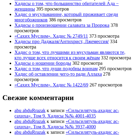
Хадисы о том, что большинство обитателей Ада −
женщины
395 просмотров
Хадис о мусульманине, который проживает среди
многобожников
386 просмотров
Хадисы о произношении салавата за Пророка
378
просмотров
«Сахих Муслим». Хадис № 2749/11
373 просмотра
Хадисы про Даджаля/Антихрист, Лжемессия/
334
просмотра
Хадис о том, что лучшими из мусульман являются те,
кто лучше всех относится к своим жёнам
332 просмотра
Хадисы о ношении бороды
302 просмотра
Хадис о том, что души подобны воинам
295 просмотров
Хадис об оставлении чего-то ради Аллаха
278
просмотров
«Сахих Муслим». Хадис № 1422/69
267 просмотров
Свежие комментарии
abu abduRrazak
к записи
«Сильсилятуль-ахадис ас-
сахиха». Том 9. Хадисы №№ 4001-4035
abu abduRrazak
к записи
«Сильсилятуль-ахадис ас-
сахиха». Том 8. Хадисы №№ 3937-4000
abu abduRrazak
к записи
«Сильсилятуль-ахадис ас-