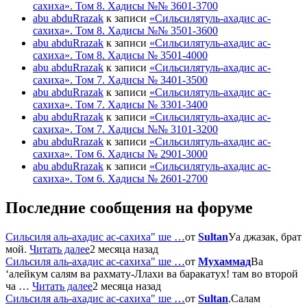
сахиха». Том 8. Хадисы №№ 3601-3700
abu abduRrazak
к записи
«Сильсилятуль-ахадис ас-
сахиха». Том 8. Хадисы №№ 3501-3600
abu abduRrazak
к записи
«Сильсилятуль-ахадис ас-
сахиха». Том 8. Хадисы № 3501-4000
abu abduRrazak
к записи
«Сильсилятуль-ахадис ас-
сахиха». Том 7. Хадисы № 3401-3500
abu abduRrazak
к записи
«Сильсилятуль-ахадис ас-
сахиха». Том 7. Хадисы № 3301-3400
abu abduRrazak
к записи
«Сильсилятуль-ахадис ас-
сахиха». Том 7. Хадисы №№ 3101-3200
abu abduRrazak
к записи
«Сильсилятуль-ахадис ас-
сахиха». Том 6. Хадисы № 2901-3000
abu abduRrazak
к записи
«Сильсилятуль-ахадис ас-
сахиха». Том 6. Хадисы № 2601-2700
Последние сообщения на форуме
Сильсиля аль-ахадис ас-сахиха" ше …
от
Sultan
Уа джазак, брат
мой.
Читать далее
2 месяца назад
Сильсиля аль-ахадис ас-сахиха" ше …
от
Мухаммад
Ва
‘алейкум салям ва рахмату-Ллахи ва баракатух! там во второй
ча …
Читать далее
2 месяца назад
Сильсиля аль-ахадис ас-сахиха" ше …
от
Sultan
.Салам