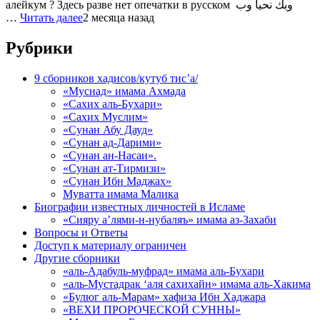
алейкум ? Здесь разве нет опечатки в русском وبك نحيا وب
…
Читать далее
2 месяца назад
Рубрики
9 сборников хадисов/кутуб тис’а/
«Муснад» имама Ахмада
«Сахих аль-Бухари»
«Сахих Муслим»
«Сунан Абу Дауд»
«Сунан ад-Дарими»
«Сунан ан-Насаи».
«Сунан ат-Тирмизи»
«Сунан Ибн Маджах»
Муватта имама Малика
Биографии известных личностей в Исламе
«Сияру а’лями-н-нубаляъ» имама аз-Захаби
Вопросы и Ответы
Доступ к материалу ограничен
Другие сборники
«аль-Адабуль-муфрад» имама аль-Бухари
«аль-Мустадрак ‘аля сахихайн» имама аль-Хакима
«Булюг аль-Марам» хафиза Ибн Хаджара
«ВЕХИ ПРОРОЧЕСКОЙ СУННЫ»