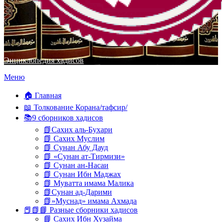
Энциклопедия хадисов
Перейти
Меню
к
содержимому
🏠 Главная
📖 Толкование Корана/тафсир/
📚9 сборников хадисов
📗Сахих аль-Бухари
📗 Сахих Муслим
📗 Сунан Абу Дауд
📗 «Сунан ат-Тирмизи»
📗 Сунан ан-Насаи
📗 Сунан Ибн Маджах
📗 Муватта имама Малика
📗Сунан ад-Дарими
📗»Муснад» имама Ахмада
📕📗📘 Разные сборники хадисов
📘 Сахих Ибн Хузайма