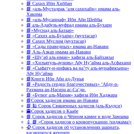
📘 Сахих Ибн Хиббан
📘 «аль-Мустадрак ‘аля сахихайн» имама аль-
Хакима
📘 «аль-Мусаннаф» Ибн Аби Шейбы
📘 аль-Адабуль-муфрад имама аль-Бухари
📘»Муснад аль-Баззар»
📘 «Сахих аль-Бухари» (мухтасар)
📘 Сахих Муслим (мухтасар)
📘 «Сады праведных» имама ан-Навави
📘 Аль-Азкар имама ан-Навави
📘 «Шу’аб аль-иман» хафиза аль-Байхакъи
📘 «Хильятуль-аулияъ» Абу Ну’айма аль-Асфахани
📘 «Сыфату-н-нифакъ ва на’ту аль-мунафикъина»
Абу Ну’айма
📘Книги Ибн Аби ад-Дунья
📘 «Радость сердец благочестивых» ‘Абду-р-
Рахмана ан-Насира ас-Са’ди.
📘 «Булюг аль-Марам» хафиза Ибн Хаджара
📘Сорок хадисов имама ан-Навави
📘 🕌 Сорок Священных хадисов (аль-Къудси)
🕋Сорок хадисов о Каабе
📘 Сорок хадисов о Чёрном камне и воде Замзама
💉 📘 «Сорок хадисов о кровопускании /хиджама/»
🥀 Сорок хадисов об установлениях шариата,
касающихся женщин