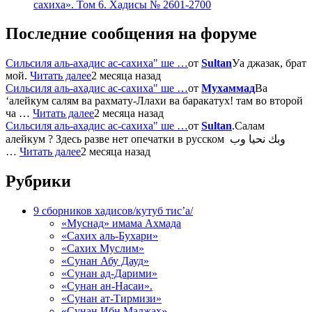
сахиха». Том 6. Хадисы № 2601-2700
Последние сообщения на форуме
Сильсиля аль-ахадис ас-сахиха" ше …
от
Sultan
Уа джазак, брат
мой.
Читать далее
2 месяца назад
Сильсиля аль-ахадис ас-сахиха" ше …
от
Мухаммад
Ва
‘алейкум салям ва рахмату-Ллахи ва баракатух! там во второй
ча …
Читать далее
2 месяца назад
Сильсиля аль-ахадис ас-сахиха" ше …
от
Sultan
.Салам
алейкум ? Здесь разве нет опечатки в русском وبك نحيا وب
…
Читать далее
2 месяца назад
Рубрики
9 сборников хадисов/кутуб тис’а/
«Муснад» имама Ахмада
«Сахих аль-Бухари»
«Сахих Муслим»
«Сунан Абу Дауд»
«Сунан ад-Дарими»
«Сунан ан-Насаи».
«Сунан ат-Тирмизи»
«Сунан Ибн Маджах»