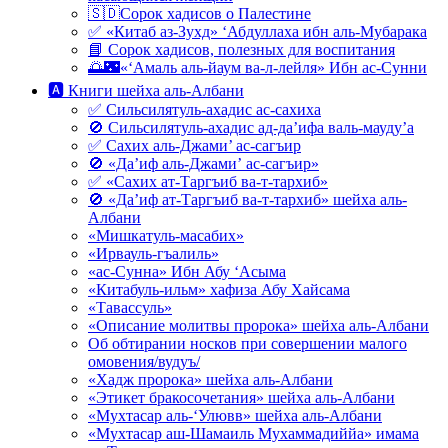
🇸🇩Сорок хадисов о Палестине
✅ «Китаб аз-Зухд» ‘Абдуллаха ибн аль-Мубарака
📘 Сорок хадисов, полезных для воспитания
🌅🌃«‘Амаль аль-йаум ва-л-лейля» Ибн ас-Сунни
🅰 Книги шейха аль-Албани
✅ Сильсилятуль-ахадис ас-сахиха
🚫 Сильсилятуль-ахадис ад-да’ифа валь-мауду’а
✅ Сахих аль-Джами’ ас-сагъир
🚫 «Да’иф аль-Джами’ ас-сагъир»
✅ «Сахих ат-Таргъиб ва-т-тархиб»
🚫 «Да’иф ат-Таргъиб ва-т-тархиб» шейха аль-
Албани
«Мишкатуль-масабих»
«Ирвауль-гъалиль»
«ас-Сунна» Ибн Абу ‘Асыма
«Китабуль-ильм» хафиза Абу Хайсама
«Тавассуль»
«Описание молитвы пророка» шейха аль-Албани
Об обтирании носков при совершении малого
омовения/вудуъ/
«Хадж пророка» шейха аль-Албани
«Этикет бракосочетания» шейха аль-Албани
«Мухтасар аль-‘Улювв» шейха аль-Албани
«Мухтасар аш-Шамаиль Мухаммадиййа» имама