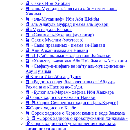
📘 Сахих Ибн Хиббан
📘 «аль-Мустадрак ‘аля сахихайн» имама аль-
Хакима
📘 «аль-Мусаннаф» Ибн Аби Шейбы
📘 аль-Адабуль-муфрад имама аль-Бухари
📘»Муснад аль-Баззар»
📘 «Сахих аль-Бухари» (мухтасар)
📘 Сахих Муслим (мухтасар)
📘 «Сады праведных» имама ан-Навави
📘 Аль-Азкар имама ан-Навави
📘 «Шу’аб аль-иман» хафиза аль-Байхакъи
📘 «Хильятуль-аулияъ» Абу Ну’айма аль-Асфахани
📘 «Сыфату-н-нифакъ ва на’ту аль-мунафикъина»
Абу Ну’айма
📘Книги Ибн Аби ад-Дунья
📘 «Радость сердец благочестивых» ‘Абду-р-
Рахмана ан-Насира ас-Са’ди.
📘 «Булюг аль-Марам» хафиза Ибн Хаджара
📘Сорок хадисов имама ан-Навави
📘 🕌 Сорок Священных хадисов (аль-Къудси)
🕋Сорок хадисов о Каабе
📘 Сорок хадисов о Чёрном камне и воде Замзама
💉 📘 «Сорок хадисов о кровопускании /хиджама/»
🥀 Сорок хадисов об установлениях шариата,
касающихся женщин