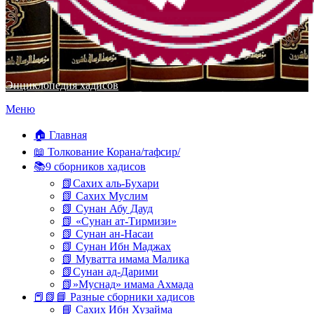
Энциклопедия хадисов
Перейти
Меню
к
содержимому
🏠 Главная
📖 Толкование Корана/тафсир/
📚9 сборников хадисов
📗Сахих аль-Бухари
📗 Сахих Муслим
📗 Сунан Абу Дауд
📗 «Сунан ат-Тирмизи»
📗 Сунан ан-Насаи
📗 Сунан Ибн Маджах
📗 Муватта имама Малика
📗Сунан ад-Дарими
📗»Муснад» имама Ахмада
📕📗📘 Разные сборники хадисов
📘 Сахих Ибн Хузайма