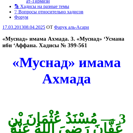
ат-Тирмизи
🔡 Хадисы на разные темы
❔ Вопросы относительно хадисов
Форум
Опубликовано
17.03.2013
08.04.2025
OT
Фарук аль-Асари
«Муснад» имама Ахмада. 3. «Муснад» ‘Усмана
ибн ‘Аффана. Хадисы № 399-561
«Муснад» имама
Ахмада
مُسْنَدُ عُثْمَانَ بْنِ
3 —
عَفَّانَ رَضِيَ اللهُ عَنْهُ