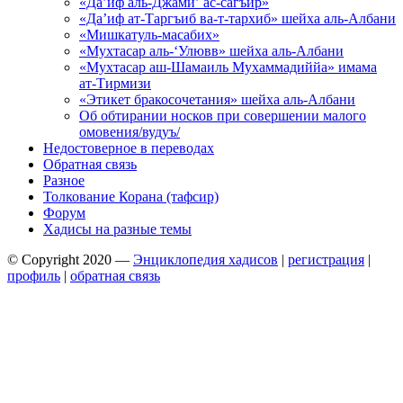
«Да’иф аль-Джами’ ас-сагъир»
«Да’иф ат-Таргъиб ва-т-тархиб» шейха аль-Албани
«Мишкатуль-масабих»
«Мухтасар аль-‘Улювв» шейха аль-Албани
«Мухтасар аш-Шамаиль Мухаммадиййа» имама
ат-Тирмизи
«Этикет бракосочетания» шейха аль-Албани
Об обтирании носков при совершении малого
омовения/вудуъ/
Недостоверное в переводах
Обратная связь
Разное
Толкование Корана (тафсир)
Форум
Хадисы на разные темы
© Copyright 2020 —
Энциклопедия хадисов
|
регистрация
|
профиль
|
обратная связь
Wisteria Theme by
WPFriendship
⋅
Powered by
WordPress