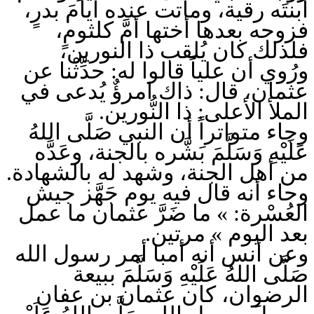
ابنتَه رقية، وماتت عنده أيامَ بدرٍ،
فزوجه بعدها أختها أمَّ كلثومٍ،
فلذلك كان يُلقب ذا النورين،
ورُوي أن علياً قالوا له: حدِّثْنا عن
عثمان، قال: ذاك امرؤٌ يُدعى في
الملأ الأعلى: ذا النُّورين.
وجاء متواتراً أن النبي صَلَّى اللهُ
عَلَيْهِ وَسَلَّمَ بَشَّره بالجنة، وعَدَّه
من أهل الجنة، وشهد له بالشهادة.
وجاء أنه قال فيه يوم جَهَّز جيش
العُسْرة: » ما ضَرَّ عثمان ما عمل
بعد اليوم » مرتين.
وعن أنس أنه أمبا أمر رسول الله
صَلَّى اللهُ عَلَيْهِ وَسَلَّمَ ببيعة
الرضوان، كان عثمان بن عفان