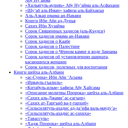
Абу Ну’айма
«Хильятуль-аулияъ» Абу Ну’айма аль-Асфахани
«Шу’аб аль-Иман» хафиза аль-Байхакъи
Аль-Азкар имама ан-Навави
Книги Ибн Аби ад-Дунья
Сахих Ибн Хузайма
Сорок Священных хадисов (аль-Къудси)
Сорок хадисов имама ан-Навави
Сорок хадисов о Каабе
Сорок хадисов о Палестине
Сорок хадисов о Чёрном камне и воде Замзама
Сорок хадисов об установлениях шариата,
касающихся женщин
Сорок хадисов, полезных для воспитания
Книги шейха аль-Албани
«ас-Сунна» Ибн Аби ‘Асыма
«Ирвауль-гъалиль»
«Китабуль-ильм» хафиза Абу Хайсама
«Описание молитвы Пророка» шейха аль-Албани
«Сахих аль-Джами’ ас-сагъир»
«Сахих ат-Таргъиб ва-т-тархиб»
«Сильсилятуль-ахадис ад-да’ифа валь-мауду’а»
«Сильсилятуль-ахадис ас-сахиха»
«Тавассуль»
«Хадж Пророка» шейха аль-Албани