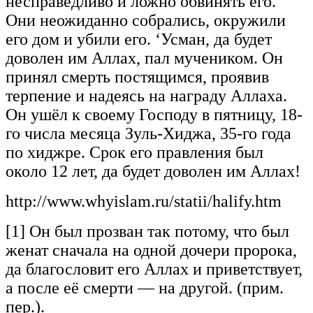
несправедливо и ложно обвинять его.
Они неожиданно собрались, окружили
его дом и убили его. ‘Усман, да будет
доволен им Аллах, пал мучеником. Он
принял смерть постящимся, проявив
терпение и надеясь на награду Аллаха.
Он ушёл к своему Господу в пятницу, 18-
го числа месяца Зуль-Хиджа, 35-го года
по хиджре. Срок его правления был
около 12 лет, да будет доволен им Аллах!
http://www.whyislam.ru/statii/halify.htm
[1] Он был прозван так потому, что был
женат сначала на одной дочери пророка,
да благословит его Аллах и приветствует,
а после её смерти — на другой. (прим.
пер.).