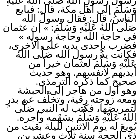
رسولَ رسولِ الله صَلَّى اللهُ عَلَيْهِ
وَسَلَّمَ إلى أهل مكة، قال: فبايع
الناسُ، قال: فقال رسولُ الله
صَلَّى اللهُ عَلَيْهِ وَسَلَّمَ: » إن عثمان
في حاجة الله وحاجة رسوله »
فضرب بإحدى يديه على الأخرى،
فكانت يدُ رسول الله صَلَّى اللهُ
عَلَيْهِ وَسَلَّمَ لعثمان خيراً من
أيديهم لأنفسهم. وهو حديث
صحيح كما ذكره الترمذي.
وهو أول من هاجر إلى الحبشة
ومعه زوجته رقية، وتخلَّف عن بدرٍ
لتمريضها، فكتب له النبي صَلَّى
اللهُ عَلَيْهِ وَسَلَّمَ بسَهْمه وأجره.
بُوِيعَ له يوم الاثنين لليلة بقيت من
ذي الحجة سنة ثلاث وعشرين،