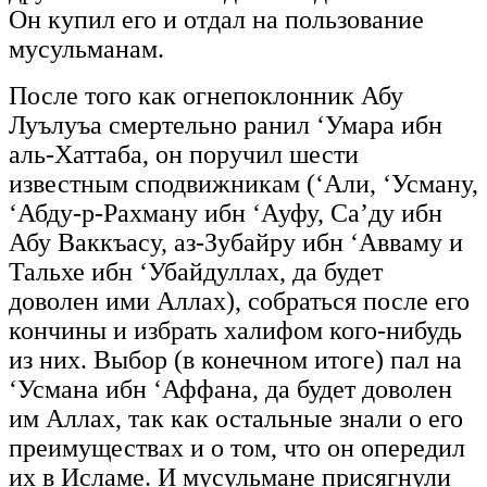
Он купил его и отдал на пользование
мусульманам.
После того как огнепоклонник Абу
Луълуъа смертельно ранил ‘Умара ибн
аль-Хаттаба, он поручил шести
известным сподвижникам (‘Али, ‘Усману,
‘Абду-р-Рахману ибн ‘Ауфу, Са’ду ибн
Абу Ваккъасу, аз-Зубайру ибн ‘Авваму и
Тальхе ибн ‘Убайдуллах, да будет
доволен ими Аллах), собраться после его
кончины и избрать халифом кого-нибудь
из них. Выбор (в конечном итоге) пал на
‘Усмана ибн ‘Аффана, да будет доволен
им Аллах, так как остальные знали о его
преимуществах и о том, что он опередил
их в Исламе. И мусульмане присягнули