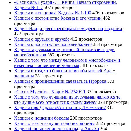
«Сахих аль-Бухари». 1. Книга: Начало откровений.
Хадисы № 1-7
507 просмотров
Хадисы о женщинах. Хадисы № 1-100
476 просмотров
Хадисы о достоинстве Корана и его чтении
462
просмотра
Хадис: Найди для своего брата семьдесят оправданий
422 просмотра
Хадисы о друзьях и дружбе
412 просмотров
Хадисы о достоинстве лошадей/коней/
384 просмотра
Хадис о мусульманине, который проживает среди
многобожников
382 просмотра
Хадис о том, что между человеком и многобожием и
неверием – оставление молитвы
381 просмотр
Хадисы о том, что большинство обитателей Ада −
женщины
381 просмотр
Хадисы о произношении салавата за Пророка
373
просмотра
«Сахих Муслим». Хадис № 2749/11
372 просмотра
Хадис о том, что лучшими из мусульман являются те,
кто лучше всех относится к своим жёнам
324 просмотра
Хадисы про Даджаля/Антихрист, Лжемессия/
312
просмотров
Хадисы о ношении бороды
296 просмотров
Хадис о том, что души подобны воинам
282 просмотра
Хадис об оставлении чего-то ради Аллаха
264