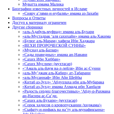
Муватта имама Малика
Биографии известных личностей в Исламе
«Сияру а’лями-н-нубаляъ» имама аз-Захаби
Вопросы и Ответы
Доступ к материалу ограничен
Другие сборники
«аль-Адабуль-муфрад» имама аль-Бухари
«аль-Мустадрак ‘аля сахихайн» имама аль-Хакима
«Булюг аль-Марам» хафиза Ибн Хаджара
«ВЕХИ ПРОРОЧЕСКОЙ СУННЫ»
«Муснад аль-Баззар»
«Сады праведных» имама ан-Навави
«Сахих Ибн Хиббан»
«Сахих Муслим» (мухтасар)
«‘Амаль аль-йаум ва-л-лейля» Ибн ас-Сунни
«аль-Му’джам аль-Кабир» ат-Табарани
«аль-Мусаннаф» Ибн Аби Шейбы
«Китаб аз-Зухд» ‘Абдуллаха ибн аль-Мубарака
«Китаб аз-Зухд» имама Ахмада ибн Ханбаля
«Радость сердец благочестивых» ‘Абду-р-Рахмана
ан-Насира ас-Са’ди.
«Сахих аль-Бухари» (мухтасар)
«Сорок хадисов о кровопускании /хиджама/»
«Сыфату-н-нифакъ ва на’ту аль-мунафикъина»