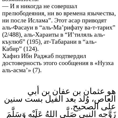
— И я никогда не совершал
прелюбодеяния, ни во времена язычества,
ни после Ислама”. Этот асар приводят
аль-Фасауи в “аль-Ма’рифату ва-т-тарих”
(2/488), аль-Хараиты в “И’тиляль аль-
къулюб” (195), ат-Табарани в “аль-
Кабир” (124).
Хафиз Ибн Раджаб подтвердил
достоверность этого сообщения в «Нузха
аль-асма’» (7).
هو عثمان بن عفان بن أبي
العاص، وُلد بعد الفيل بست سنين
على الصحيح.
زَوَّجه النبي صَلَّى اللهُ عَلَيْهِ وَسَلَّمَ