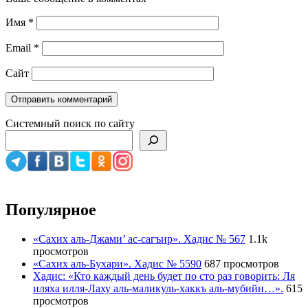
Имя
*
Email
*
Сайт
Системный поиск по сайту
Популярное
«Сахих аль-Джами’ ас-сагъир». Хадис № 567
1.1k
просмотров
«Сахих аль-Бухари». Хадис № 5590
687 просмотров
Хадис: «Кто каждый день будет по сто раз говорить: Ля
иляха илля-Лаху аль-маликуль-хаккъ аль-мубийн…».
615
просмотров