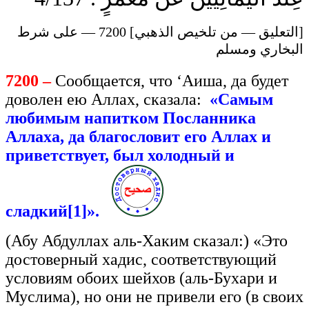
[التعليق — من تلخيص الذهبي] 7200 — على شرط
البخاري ومسلم
7200 –
Сообщается, что ‘Аиша, да будет
доволен ею Аллах, сказала:
«Самым
любимым напитком Посланника
Аллаха, да благословит его Аллах и
приветствует, был холодный и
сладкий[1]».
(Абу Абдуллах аль-Хаким сказал:) «Это
достоверный хадис, соответствующий
условиям обоих шейхов (аль-Бухари и
Муслима), но они не привели его (в своих