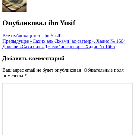
Опубликовал
ibn Yusif
Все публикации от ibn Yusif
Навигация
Предыдущее
«Сахих аль-Джами’ ас-сагъир». Хадис № 1664
Дальше
«Сахих аль-Джами’ ас-сагъир». Хадис № 1665
по
записям
Добавить комментарий
Ваш адрес email не будет опубликован.
Обязательные поля
помечены
*