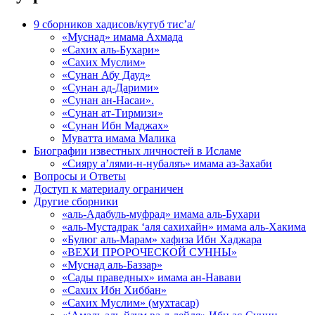
9 сборников хадисов/кутуб тис’а/
«Муснад» имама Ахмада
«Сахих аль-Бухари»
«Сахих Муслим»
«Сунан Абу Дауд»
«Сунан ад-Дарими»
«Сунан ан-Насаи».
«Сунан ат-Тирмизи»
«Сунан Ибн Маджах»
Муватта имама Малика
Биографии известных личностей в Исламе
«Сияру а’лями-н-нубаляъ» имама аз-Захаби
Вопросы и Ответы
Доступ к материалу ограничен
Другие сборники
«аль-Адабуль-муфрад» имама аль-Бухари
«аль-Мустадрак ‘аля сахихайн» имама аль-Хакима
«Булюг аль-Марам» хафиза Ибн Хаджара
«ВЕХИ ПРОРОЧЕСКОЙ СУННЫ»
«Муснад аль-Баззар»
«Сады праведных» имама ан-Навави
«Сахих Ибн Хиббан»
«Сахих Муслим» (мухтасар)