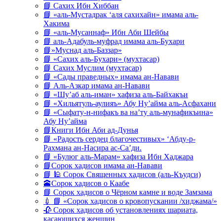
📘 Сахих Ибн Хиббан
📘 «аль-Мустадрак ‘аля сахихайн» имама аль-
Хакима
📘 «аль-Мусаннаф» Ибн Аби Шейбы
📘 аль-Адабуль-муфрад имама аль-Бухари
📘»Муснад аль-Баззар»
📘 «Сахих аль-Бухари» (мухтасар)
📘 Сахих Муслим (мухтасар)
📘 «Сады праведных» имама ан-Навави
📘 Аль-Азкар имама ан-Навави
📘 «Шу’аб аль-иман» хафиза аль-Байхакъи
📘 «Хильятуль-аулияъ» Абу Ну’айма аль-Асфахани
📘 «Сыфату-н-нифакъ ва на’ту аль-мунафикъина»
Абу Ну’айма
📘Книги Ибн Аби ад-Дунья
📘 «Радость сердец благочестивых» ‘Абду-р-
Рахмана ан-Насира ас-Са’ди.
📘 «Булюг аль-Марам» хафиза Ибн Хаджара
📘Сорок хадисов имама ан-Навави
📘 🕌 Сорок Священных хадисов (аль-Къудси)
🕋Сорок хадисов о Каабе
📘 Сорок хадисов о Чёрном камне и воде Замзама
💉 📘 «Сорок хадисов о кровопускании /хиджама/»
🥀 Сорок хадисов об установлениях шариата,
касающихся женщин