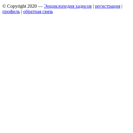
© Copyright 2020 —
Энциклопедия хадисов
|
регистрация
|
профиль
|
обратная связь
Wisteria Theme by
WPFriendship
⋅
Powered by
WordPress