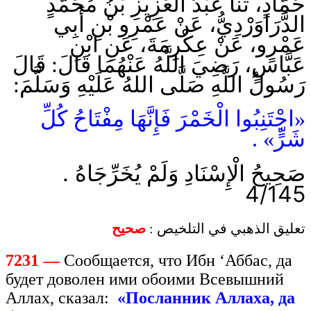
حَمَّادٍ، ثَنَا عَبْدُ الْعَزِيزِ بْنُ مُحَمَّدٍ
الدَّرَاوَرْدِيُّ، عَنْ عَمْرِو بْنِ أَبِي
عَمْرٍو، عَنْ عِكْرِمَةَ، عَنِ ابْنِ
عَبَّاسٍ، رَضِيَ اللَّهُ عَنْهُمَا قَالَ: قَالَ
رَسُولُ اللَّهِ صَلَّى اللهُ عَلَيْهِ وَسَلَّمَ:
«اجْتَنِبُوا الْخَمْرَ فَإِنَّهَا مِفْتَاحُ كُلِّ
شَرٍّ» .
.
صَحِيحُ الْإِسْنَادِ وَلَمْ يُخَرِّجَاهُ
4/145
تعليق الذهبي في التلخيص :
صحيح
7231 —
Сообщается, что Ибн ‘Аббас, да
будет доволен ими обоими Всевышний
Аллах, сказал:
«Посланник Аллаха, да