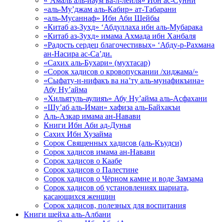
«‘Амаль аль-йаум ва-л-лейля» Ибн ас-Сунни
«аль-Му’джам аль-Кабир» ат-Табарани
«аль-Мусаннаф» Ибн Аби Шейбы
«Китаб аз-Зухд» ‘Абдуллаха ибн аль-Мубарака
«Китаб аз-Зухд» имама Ахмада ибн Ханбаля
«Радость сердец благочестивых» ‘Абду-р-Рахмана
ан-Насира ас-Са’ди.
«Сахих аль-Бухари» (мухтасар)
«Сорок хадисов о кровопускании /хиджама/»
«Сыфату-н-нифакъ ва на’ту аль-мунафикъина»
Абу Ну’айма
«Хильятуль-аулияъ» Абу Ну’айма аль-Асфахани
«Шу’аб аль-Иман» хафиза аль-Байхакъи
Аль-Азкар имама ан-Навави
Книги Ибн Аби ад-Дунья
Сахих Ибн Хузайма
Сорок Священных хадисов (аль-Къудси)
Сорок хадисов имама ан-Навави
Сорок хадисов о Каабе
Сорок хадисов о Палестине
Сорок хадисов о Чёрном камне и воде Замзама
Сорок хадисов об установлениях шариата,
касающихся женщин
Сорок хадисов, полезных для воспитания
Книги шейха аль-Албани