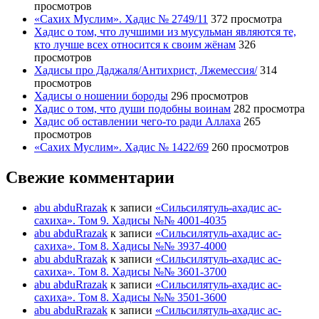
просмотров
«Сахих Муслим». Хадис № 2749/11
372 просмотра
Хадис о том, что лучшими из мусульман являются те,
кто лучше всех относится к своим жёнам
326
просмотров
Хадисы про Даджаля/Антихрист, Лжемессия/
314
просмотров
Хадисы о ношении бороды
296 просмотров
Хадис о том, что души подобны воинам
282 просмотра
Хадис об оставлении чего-то ради Аллаха
265
просмотров
«Сахих Муслим». Хадис № 1422/69
260 просмотров
Свежие комментарии
abu abduRrazak
к записи
«Сильсилятуль-ахадис ас-
сахиха». Том 9. Хадисы №№ 4001-4035
abu abduRrazak
к записи
«Сильсилятуль-ахадис ас-
сахиха». Том 8. Хадисы №№ 3937-4000
abu abduRrazak
к записи
«Сильсилятуль-ахадис ас-
сахиха». Том 8. Хадисы №№ 3601-3700
abu abduRrazak
к записи
«Сильсилятуль-ахадис ас-
сахиха». Том 8. Хадисы №№ 3501-3600
abu abduRrazak
к записи
«Сильсилятуль-ахадис ас-