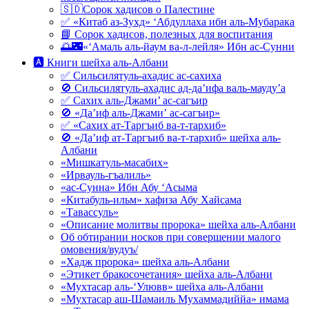
🇸🇩Сорок хадисов о Палестине
✅ «Китаб аз-Зухд» ‘Абдуллаха ибн аль-Мубарака
📘 Сорок хадисов, полезных для воспитания
🌅🌃«‘Амаль аль-йаум ва-л-лейля» Ибн ас-Сунни
🅰 Книги шейха аль-Албани
✅ Сильсилятуль-ахадис ас-сахиха
🚫 Сильсилятуль-ахадис ад-да’ифа валь-мауду’а
✅ Сахих аль-Джами’ ас-сагъир
🚫 «Да’иф аль-Джами’ ас-сагъир»
✅ «Сахих ат-Таргъиб ва-т-тархиб»
🚫 «Да’иф ат-Таргъиб ва-т-тархиб» шейха аль-
Албани
«Мишкатуль-масабих»
«Ирвауль-гъалиль»
«ас-Сунна» Ибн Абу ‘Асыма
«Китабуль-ильм» хафиза Абу Хайсама
«Тавассуль»
«Описание молитвы пророка» шейха аль-Албани
Об обтирании носков при совершении малого
омовения/вудуъ/
«Хадж пророка» шейха аль-Албани
«Этикет бракосочетания» шейха аль-Албани
«Мухтасар аль-‘Улювв» шейха аль-Албани
«Мухтасар аш-Шамаиль Мухаммадиййа» имама