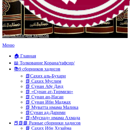
Энциклопедия хадисов
Перейти
Меню
к
содержимому
🏠 Главная
📖 Толкование Корана/тафсир/
📚9 сборников хадисов
📗Сахих аль-Бухари
📗 Сахих Муслим
📗 Сунан Абу Дауд
📗 «Сунан ат-Тирмизи»
📗 Сунан ан-Насаи
📗 Сунан Ибн Маджах
📗 Муватта имама Малика
📗Сунан ад-Дарими
📗»Муснад» имама Ахмада
📕📗📘 Разные сборники хадисов
📘 Сахих Ибн Хузайма