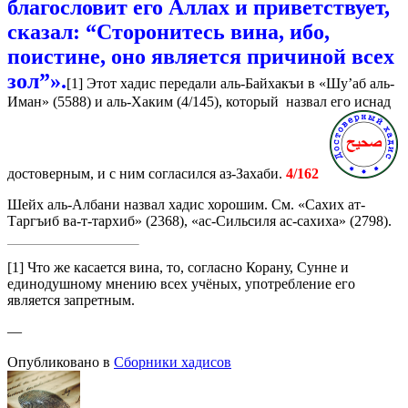
благословит его Аллах и приветствует,
сказал: “Сторонитесь вина, ибо,
поистине, оно является причиной всех
зол”».
[1] Этот хадис передали аль-Байхакъи в «Шу’аб аль-
Иман» (5588) и аль-Хаким (4/145), который назвал его иснад
достоверным, и с ним согласился аз-Захаби.
4/162
Шейх аль-Албани назвал хадис хорошим. См. «Сахих ат-
Таргъиб ва-т-тархиб» (2368), «ас-Сильсиля ас-сахиха» (2798).
[1] Что же касается вина, то, согласно Корану, Сунне и
единодушному мнению всех учёных, употребление его
является запретным.
—
Опубликовано в
Сборники хадисов