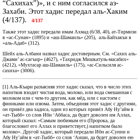
“Сахихах”)», и с ним согласился аз-
Захаби. Этот хадис передал аль-Хаким
(4/137).
4/137
Также этот хадис передали имам Ахмад (6/38, 40), ат-Тирмизи
в «ас-Сунан» (1895) и «аш-Шамаиль» (205), аль-Байхакъи в
«аль-Адаб» (312).
Шейх аль-Албани назвал хадис достоверным. См. «Сахих аль-
Джами’ ас-сагъир» (4627), «Тахридж Мишкатуль-масабих»
(4212), «Мухтасар аш-Шамаиль» (175), «ас-Сильсиля ас-
сахиха» (3006).
[1] Аль-Къари разъясняя этот хадис сказал, что в число этих
напитков входит чистая вода, молоко, или вода смешанная с
молоком или с чем-то другим, как мёд, или с настоем с
финиками или изюма. Затем, объединяя этот хадис с другими,
он привёл два хадиса, один из которых привёл Абу Ну’айм в
«ат-Тыбб» со слов Ибн ‘Аббаса, да будет доволен им Аллах,
который сказал: «Самым любимым его (Пророка, да
благословит его Аллах и приветствует,) напитком было
молоко». Другой хадис, который передали Ибн ас-Сунни и
Абу Ну’айм в «ат-Тыбб» со слов ‘Аиши, да будет доволен ею