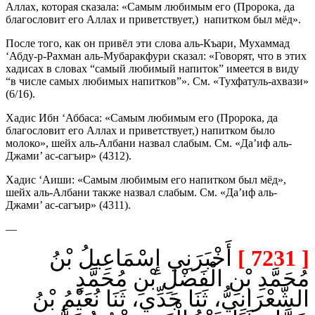
Аллах, которая сказала: «Самым любимым его (Пророка, да
благословит его Аллах и приветствует,) напитком был мёд».
После того, как он привёл эти слова аль-Къари, Мухаммад
‘Абду-р-Рахман аль-Мубаракфури сказал: «Говорят, что в этих
хадисах в словах “самый любимый напиток” имеется в виду
“в числе самых любимых напитков”». См. «Тухфатуль-ахвази»
(6/16).
Хадис Ибн ‘Аббаса: «Самым любимым его (Пророка, да
благословит его Аллах и приветствует,) напитком было
молоко», шейх аль-Албани назвал слабым. См. «Да’иф аль-
Джами’ ас-сагъир» (4312).
Хадис ‘Аиши: «Самым любимым его напитком был мёд»,
шейх аль-Албани также назвал слабым. См. «Да’иф аль-
Джами’ ас-сагъир» (4311).
—
أَخْبَرَنِي إِسْمَاعِيلُ بْنُ
[ 7231 ]
مُحَمَّدِ بْنِ الْفَضْلِ بْنِ مُحَمَّدٍ
الشَّعْرَانِيُّ، ثَنَا جَدِّي، ثَنَا نُعَيْمُ بْنُ