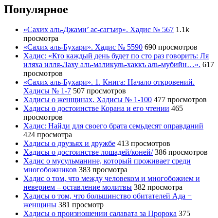
Популярное
«Сахих аль-Джами’ ас-сагъир». Хадис № 567
1.1k
просмотра
«Сахих аль-Бухари». Хадис № 5590
690 просмотров
Хадис: «Кто каждый день будет по сто раз говорить: Ля
иляха илля-Лаху аль-маликуль-хаккъ аль-мубийн…».
617
просмотров
«Сахих аль-Бухари». 1. Книга: Начало откровений.
Хадисы № 1-7
507 просмотров
Хадисы о женщинах. Хадисы № 1-100
477 просмотров
Хадисы о достоинстве Корана и его чтении
465
просмотров
Хадис: Найди для своего брата семьдесят оправданий
424 просмотра
Хадисы о друзьях и дружбе
413 просмотров
Хадисы о достоинстве лошадей/коней/
386 просмотров
Хадис о мусульманине, который проживает среди
многобожников
383 просмотра
Хадис о том, что между человеком и многобожием и
неверием – оставление молитвы
382 просмотра
Хадисы о том, что большинство обитателей Ада −
женщины
381 просмотр
Хадисы о произношении салавата за Пророка
375