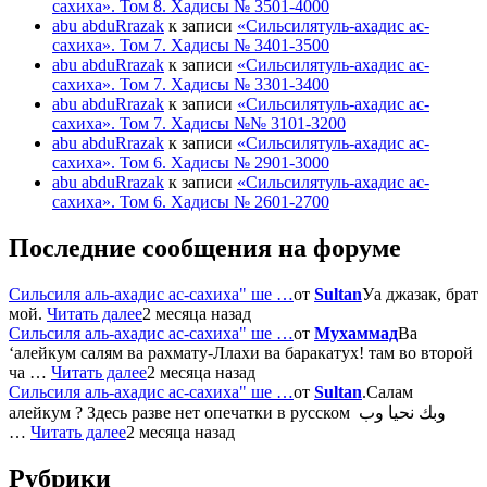
сахиха». Том 8. Хадисы № 3501-4000
abu abduRrazak
к записи
«Сильсилятуль-ахадис ас-
сахиха». Том 7. Хадисы № 3401-3500
abu abduRrazak
к записи
«Сильсилятуль-ахадис ас-
сахиха». Том 7. Хадисы № 3301-3400
abu abduRrazak
к записи
«Сильсилятуль-ахадис ас-
сахиха». Том 7. Хадисы №№ 3101-3200
abu abduRrazak
к записи
«Сильсилятуль-ахадис ас-
сахиха». Том 6. Хадисы № 2901-3000
abu abduRrazak
к записи
«Сильсилятуль-ахадис ас-
сахиха». Том 6. Хадисы № 2601-2700
Последние сообщения на форуме
Сильсиля аль-ахадис ас-сахиха" ше …
от
Sultan
Уа джазак, брат
мой.
Читать далее
2 месяца назад
Сильсиля аль-ахадис ас-сахиха" ше …
от
Мухаммад
Ва
‘алейкум салям ва рахмату-Ллахи ва баракатух! там во второй
ча …
Читать далее
2 месяца назад
Сильсиля аль-ахадис ас-сахиха" ше …
от
Sultan
.Салам
алейкум ? Здесь разве нет опечатки в русском وبك نحيا وب
…
Читать далее
2 месяца назад
Рубрики