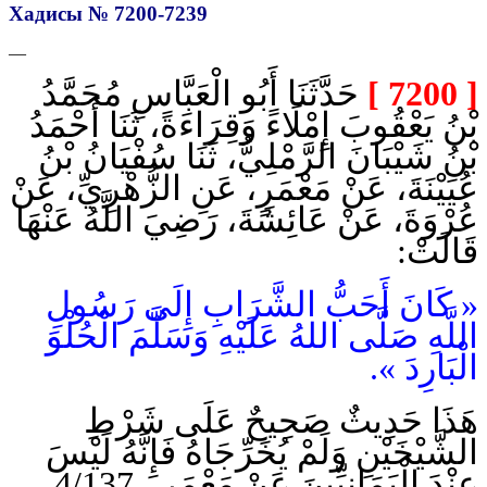
Хадисы № 7200-7239
—
حَدَّثَنَا أَبُو الْعَبَّاسِ مُحَمَّدُ
[ 7200 ]
بْنُ يَعْقُوبَ إِمْلَاءً وَقِرَاءَةً، ثَنَا أَحْمَدُ
بْنُ شَيْبَانَ الرَّمْلِيُّ، ثَنَا سُفْيَانُ بْنُ
عُيَيْنَةَ، عَنْ مَعْمَرٍ، عَنِ الزُّهْرِيِّ، عَنْ
عُرْوَةَ، عَنْ عَائِشَةَ، رَضِيَ اللَّهُ عَنْهَا
قَالَتْ:
« كَانَ أَحَبُّ الشَّرَابِ إِلَى رَسُولِ
اللَّهِ صَلَّى اللهُ عَلَيْهِ وَسَلَّمَ الْحُلْوَ
الْبَارِدَ ».
هَذَا حَدِيثٌ صَحِيحٌ عَلَى شَرْطِ
الشَّيْخَيْنِ وَلَمْ يُخَرِّجَاهُ فَإِنَّهُ لَيْسَ
عِنْدَ الْيَمَانِيِّينَ عَنْ مَعْمَرٍ . 4/137