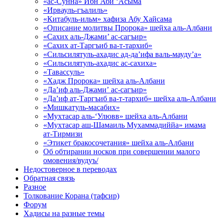
«ас-Сунна» Ибн Аби ‘Асыма
«Ирвауль-гъалиль»
«Китабуль-ильм» хафиза Абу Хайсама
«Описание молитвы Пророка» шейха аль-Албани
«Сахих аль-Джами’ ас-сагъир»
«Сахих ат-Таргъиб ва-т-тархиб»
«Сильсилятуль-ахадис ад-да’ифа валь-мауду’а»
«Сильсилятуль-ахадис ас-сахиха»
«Тавассуль»
«Хадж Пророка» шейха аль-Албани
«Да’иф аль-Джами’ ас-сагъир»
«Да’иф ат-Таргъиб ва-т-тархиб» шейха аль-Албани
«Мишкатуль-масабих»
«Мухтасар аль-‘Улювв» шейха аль-Албани
«Мухтасар аш-Шамаиль Мухаммадиййа» имама
ат-Тирмизи
«Этикет бракосочетания» шейха аль-Албани
Об обтирании носков при совершении малого
омовения/вудуъ/
Недостоверное в переводах
Обратная связь
Разное
Толкование Корана (тафсир)
Форум
Хадисы на разные темы