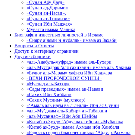
«Сунан Абу Дауд»
«Сунан ад-Дарими»
«Сунан ан-Насаи».
«Сунан ат-Тирмизи»
«Сунан Ибн Маджах»
Муватта имама Малика
Биографии известных личностей в Исламе
«Сияру а’лями-н-нубаляъ» имама аз-Захаби
Вопросы и Ответы
Доступ к материалу ограничен
Другие сборники
«аль-Адабуль-муфрад» имама аль-Бухари
«аль-Мустадрак ‘аля сахихайн» имама аль-Хакима
«Булюг аль-Марам» хафиза Ибн Хаджара
«ВЕХИ ПРОРОЧЕСКОЙ СУННЫ»
«Муснад аль-Баззар»
«Сады праведных» имама ан-Навави
«Сахих Ибн Хиббан»
«Сахих Муслим» (мухтасар)
«‘Амаль аль-йаум ва-л-лейля» Ибн ас-Сунни
«аль-Му’джам аль-Кабир» ат-Табарани
«аль-Мусаннаф» Ибн Аби Шейбы
«Китаб аз-Зухд» ‘Абдуллаха ибн аль-Мубарака
«Китаб аз-Зухд» имама Ахмада ибн Ханбаля
«Радость сердец благочестивых» ‘Абду-р-Рахмана