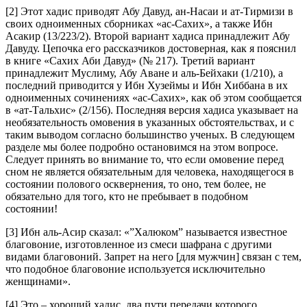
[2] Этот хадис приводят Абу Давуд, ан-Насаи и ат-Тирмизи в
своих одноименных сборниках «ас-Сахих», а также Ибн
Асакир (13/223/2). Второй вариант хадиса принадлежит Абу
Давуду. Цепочка его рассказчиков достоверная, как я пояснил
в книге «Сахих Аби Давуд» (№ 217). Третий вариант
принадлежит Муслиму, Абу Аване и аль-Бейхаки (1/210), а
последний приводится у Ибн Хузеймы и Ибн Хиббана в их
одноименных сочинениях «ас-Сахих», как об этом сообщается
в «ат-Тальхис» (2/156). Последняя версия хадиса указывает на
необязательность омовения в указанных обстоятельствах, и с
таким выводом согласно большинство ученых. В следующем
разделе мы более подробно остановимся на этом вопросе.
Следует принять во внимание то, что если омовение перед
сном не является обязательным для человека, находящегося в
состоянии полового осквернения, то оно, тем более, не
обязательно для того, кто не пребывает в подобном
состоянии!
[3] Ибн аль-Асир сказал: «”Халюком” называется известное
благовоние, изготовленное из смеси шафрана с другими
видами благовоний. Запрет на него [для мужчин] связан с тем,
что подобное благовоние используется исключительно
женщинами».
[4] Это – хороший хадис, два пути передачи которого