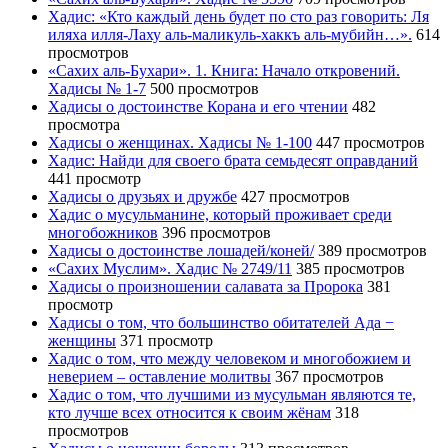
Хадис: «Кто каждый день будет по сто раз говорить: Ля
иляха илля-Лаху аль-маликуль-хаккъ аль-мубийн…».
614
просмотров
«Сахих аль-Бухари». 1. Книга: Начало откровений.
Хадисы № 1-7
500 просмотров
Хадисы о достоинстве Корана и его чтении
482
просмотра
Хадисы о женщинах. Хадисы № 1-100
447 просмотров
Хадис: Найди для своего брата семьдесят оправданий
441 просмотр
Хадисы о друзьях и дружбе
427 просмотров
Хадис о мусульманине, который проживает среди
многобожников
396 просмотров
Хадисы о достоинстве лошадей/коней/
389 просмотров
«Сахих Муслим». Хадис № 2749/11
385 просмотров
Хадисы о произношении салавата за Пророка
381
просмотр
Хадисы о том, что большинство обитателей Ада −
женщины
371 просмотр
Хадис о том, что между человеком и многобожием и
неверием – оставление молитвы
367 просмотров
Хадис о том, что лучшими из мусульман являются те,
кто лучше всех относится к своим жёнам
318
просмотров