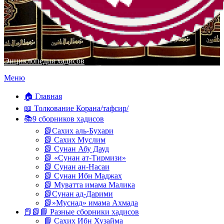
Энциклопедия хадисов
Перейти
Меню
к
содержимому
🏠 Главная
📖 Толкование Корана/тафсир/
📚9 сборников хадисов
📗Сахих аль-Бухари
📗 Сахих Муслим
📗 Сунан Абу Дауд
📗 «Сунан ат-Тирмизи»
📗 Сунан ан-Насаи
📗 Сунан Ибн Маджах
📗 Муватта имама Малика
📗Сунан ад-Дарими
📗»Муснад» имама Ахмада
📕📗📘 Разные сборники хадисов
📘 Сахих Ибн Хузайма