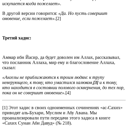
искупается когда пожелает»
.
В другой версии говорится:
«Да. Но пусть совершит
омовение, если пожелает»
.[2]
Третий хадис:
Аммар ибн Йасир, да будет доволен им Аллах, рассказывал,
что посланник Аллаха, мир ему и благословение Аллаха,
сказал:
«Ангелы не приближаются к троим людям: к трупу
неверующего, к тому, кто умастился халюком,
[3]
и к тому,
кто
находится в состоянии полового оск­вернения,
до тех пор,
пока он не совершит омовение»
.[4]
[1] Этот хадис в своих одноименных сочинениях «ас-Сахих»
приводят аль-Бухари, Муслим и Абу Авана. Мы
проанализировали пути передачи этого хадиса в книге
«Сахих Сунан Аби Давуд» (№ 218).