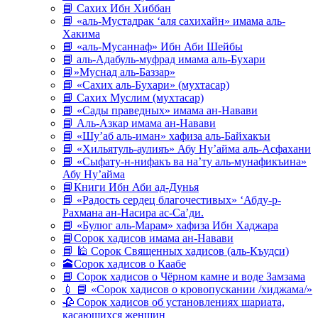
📘 Сахих Ибн Хиббан
📘 «аль-Мустадрак ‘аля сахихайн» имама аль-
Хакима
📘 «аль-Мусаннаф» Ибн Аби Шейбы
📘 аль-Адабуль-муфрад имама аль-Бухари
📘»Муснад аль-Баззар»
📘 «Сахих аль-Бухари» (мухтасар)
📘 Сахих Муслим (мухтасар)
📘 «Сады праведных» имама ан-Навави
📘 Аль-Азкар имама ан-Навави
📘 «Шу’аб аль-иман» хафиза аль-Байхакъи
📘 «Хильятуль-аулияъ» Абу Ну’айма аль-Асфахани
📘 «Сыфату-н-нифакъ ва на’ту аль-мунафикъина»
Абу Ну’айма
📘Книги Ибн Аби ад-Дунья
📘 «Радость сердец благочестивых» ‘Абду-р-
Рахмана ан-Насира ас-Са’ди.
📘 «Булюг аль-Марам» хафиза Ибн Хаджара
📘Сорок хадисов имама ан-Навави
📘 🕌 Сорок Священных хадисов (аль-Къудси)
🕋Сорок хадисов о Каабе
📘 Сорок хадисов о Чёрном камне и воде Замзама
💉 📘 «Сорок хадисов о кровопускании /хиджама/»
🥀 Сорок хадисов об установлениях шариата,
касающихся женщин