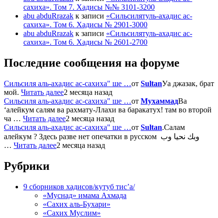
сахиха». Том 7. Хадисы №№ 3101-3200
abu abduRrazak
к записи
«Сильсилятуль-ахадис ас-
сахиха». Том 6. Хадисы № 2901-3000
abu abduRrazak
к записи
«Сильсилятуль-ахадис ас-
сахиха». Том 6. Хадисы № 2601-2700
Последние сообщения на форуме
Сильсиля аль-ахадис ас-сахиха" ше …
от
Sultan
Уа джазак, брат
мой.
Читать далее
2 месяца назад
Сильсиля аль-ахадис ас-сахиха" ше …
от
Мухаммад
Ва
‘алейкум салям ва рахмату-Ллахи ва баракатух! там во второй
ча …
Читать далее
2 месяца назад
Сильсиля аль-ахадис ас-сахиха" ше …
от
Sultan
.Салам
алейкум ? Здесь разве нет опечатки в русском وبك نحيا وب
…
Читать далее
2 месяца назад
Рубрики
9 сборников хадисов/кутуб тис’а/
«Муснад» имама Ахмада
«Сахих аль-Бухари»
«Сахих Муслим»