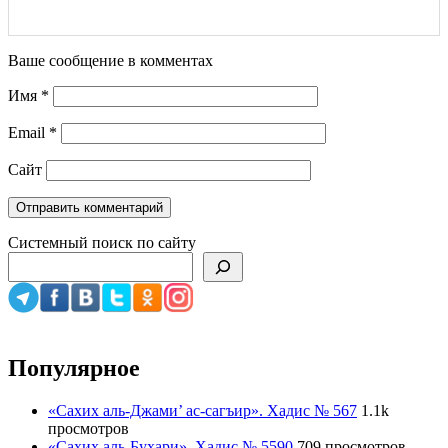
Ваше сообщение в комментах
Имя
*
Email
*
Сайт
Системный поиск по сайту
Популярное
«Сахих аль-Джами’ ас-сагъир». Хадис № 567
1.1k
просмотров
«Сахих аль-Бухари». Хадис № 5590
709 просмотров