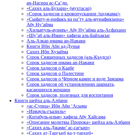
ан-Насира ас-Са’ди.
«Сахих аль-Бухари» (мухтасар)
«Сорок хадисов о кровопускании /хиджама/»
«Сыфату-н-нифакъ ва на’ту аль-мунафикъина»
Абу Ну’айма
«Хильятуль-аулияъ» Абу Ну’айма аль-Асфахани
«Шу’аб аль-Иман» хафиза аль-Байхакъи
Аль-Азкар имама ан-Навави
Книги Ибн Аби ад-Дунья
Сахих Ибн Хузайма
Сорок Священных хадисов (аль-Къудси)
Сорок хадисов имама ан-Навави
Сорок хадисов о Каабе
Сорок хадисов о Палестине
Сорок хадисов о Чёрном камне и воде Замзама
Сорок хадисов об установлениях шариата,
касающихся женщин
Сорок хадисов, полезных для воспитания
Книги шейха аль-Албани
«ас-Сунна» Ибн Аби ‘Асыма
«Ирвауль-гъалиль»
«Китабуль-ильм» хафиза Абу Хайсама
«Описание молитвы Пророка» шейха аль-Албани
«Сахих аль-Джами’ ас-сагъир»
«Сахих ат-Таргъиб ва-т-тархиб»