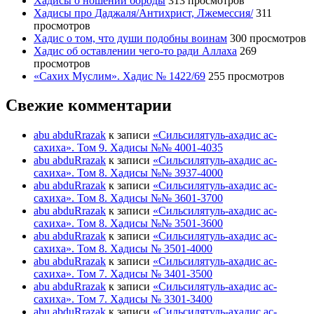
Хадисы о ношении бороды
313 просмотров
Хадисы про Даджаля/Антихрист, Лжемессия/
311
просмотров
Хадис о том, что души подобны воинам
300 просмотров
Хадис об оставлении чего-то ради Аллаха
269
просмотров
«Сахих Муслим». Хадис № 1422/69
255 просмотров
Свежие комментарии
abu abduRrazak
к записи
«Сильсилятуль-ахадис ас-
сахиха». Том 9. Хадисы №№ 4001-4035
abu abduRrazak
к записи
«Сильсилятуль-ахадис ас-
сахиха». Том 8. Хадисы №№ 3937-4000
abu abduRrazak
к записи
«Сильсилятуль-ахадис ас-
сахиха». Том 8. Хадисы №№ 3601-3700
abu abduRrazak
к записи
«Сильсилятуль-ахадис ас-
сахиха». Том 8. Хадисы №№ 3501-3600
abu abduRrazak
к записи
«Сильсилятуль-ахадис ас-
сахиха». Том 8. Хадисы № 3501-4000
abu abduRrazak
к записи
«Сильсилятуль-ахадис ас-
сахиха». Том 7. Хадисы № 3401-3500
abu abduRrazak
к записи
«Сильсилятуль-ахадис ас-
сахиха». Том 7. Хадисы № 3301-3400
abu abduRrazak
к записи
«Сильсилятуль-ахадис ас-