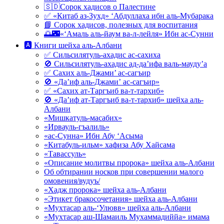
🇸🇩Сорок хадисов о Палестине
✅ «Китаб аз-Зухд» ‘Абдуллаха ибн аль-Мубарака
📘 Сорок хадисов, полезных для воспитания
🌅🌃«‘Амаль аль-йаум ва-л-лейля» Ибн ас-Сунни
🅰 Книги шейха аль-Албани
✅ Сильсилятуль-ахадис ас-сахиха
🚫 Сильсилятуль-ахадис ад-да’ифа валь-мауду’а
✅ Сахих аль-Джами’ ас-сагъир
🚫 «Да’иф аль-Джами’ ас-сагъир»
✅ «Сахих ат-Таргъиб ва-т-тархиб»
🚫 «Да’иф ат-Таргъиб ва-т-тархиб» шейха аль-
Албани
«Мишкатуль-масабих»
«Ирвауль-гъалиль»
«ас-Сунна» Ибн Абу ‘Асыма
«Китабуль-ильм» хафиза Абу Хайсама
«Тавассуль»
«Описание молитвы пророка» шейха аль-Албани
Об обтирании носков при совершении малого
омовения/вудуъ/
«Хадж пророка» шейха аль-Албани
«Этикет бракосочетания» шейха аль-Албани
«Мухтасар аль-‘Улювв» шейха аль-Албани
«Мухтасар аш-Шамаиль Мухаммадиййа» имама