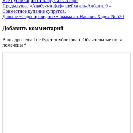
Все публикации от Фарук аль-Асари
Навигация
Предыдущее
«Адабу-з-зифаф» шейха аль-Албани. 9 –
Совместное купание супругов.
по
Дальше
«Сады праведных» имама ан-Навави. Хадис № 520
записям
Добавить комментарий
Ваш адрес email не будет опубликован.
Обязательные поля
помечены
*