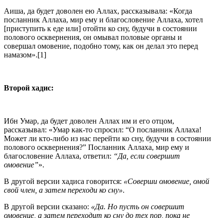
Аиша, да будет доволен ею Аллах, рассказывала: «Когда
посланник Аллаха, мир ему и благословение Аллаха, хотел
[приступить к еде или] отойти ко сну, будучи в состоянии
полового осквернения, он омывал половые органы и
совершал омовение, подобно тому, как он делал это перед
намазом».[1]
Второй хадис:
Ибн Умар, да будет доволен Аллах им и его отцом,
рассказывал: «Умар как-то спросил: “О посланник Аллаха!
Может ли кто-либо из нас перейти ко сну, будучи в состоянии
полового осквернения?” Посланник Аллаха, мир ему и
благословение Аллаха, ответил:
“Да, если совершит
омовение”
».
В другой версии хадиса говорится:
«Соверши омовение, омой
свой член, а затем переходи ко сну»
.
В другой версии сказано:
«Да. Но пусть он совершит
омовение, а затем переходит ко сну до тех пор, пока не