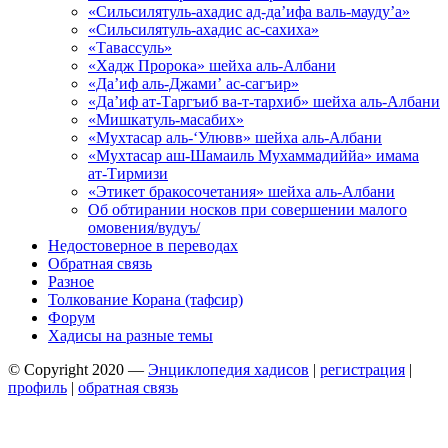
«Сильсилятуль-ахадис ад-да’ифа валь-мауду’а»
«Сильсилятуль-ахадис ас-сахиха»
«Тавассуль»
«Хадж Пророка» шейха аль-Албани
«Да’иф аль-Джами’ ас-сагъир»
«Да’иф ат-Таргъиб ва-т-тархиб» шейха аль-Албани
«Мишкатуль-масабих»
«Мухтасар аль-‘Улювв» шейха аль-Албани
«Мухтасар аш-Шамаиль Мухаммадиййа» имама
ат-Тирмизи
«Этикет бракосочетания» шейха аль-Албани
Об обтирании носков при совершении малого
омовения/вудуъ/
Недостоверное в переводах
Обратная связь
Разное
Толкование Корана (тафсир)
Форум
Хадисы на разные темы
© Copyright 2020 —
Энциклопедия хадисов
|
регистрация
|
профиль
|
обратная связь
Wisteria Theme by
WPFriendship
⋅
Powered by
WordPress