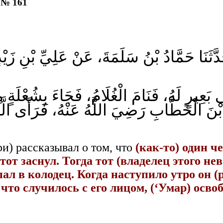
 № 161
َدَّثَنَا حَمَّادُ بْنُ سَلَمَةَ، عَنْ عَلِيِّ بْنِ زَ
بَعِيرٍ لَهُ، فَنَامَ الْغُلَامُ، فَجَاءَ بِشُعْلَةٍ مِ
مَرَ بْنَ الْخَطَّابِ رَضِيَ اللَّهُ عَنْهُ، فَرَأَى
и) рассказывал о том, что
(как-то) один ч
 тот заснул. Тогда тот (владелец этого 
 упал в колодец. Когда наступило утро он 
 что случилось с его лицом, (‘Умар) освоб