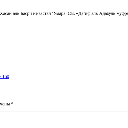
асан аль-Басри не застал ‘Умара. См. «Да’иф аль-Адабуль-муфра
№ 160
ечены
*