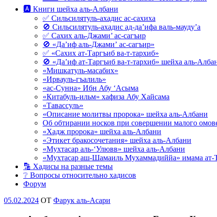
🅰 Книги шейха аль-Албани
✅ Сильсилятуль-ахадис ас-сахиха
🚫 Сильсилятуль-ахадис ад-да’ифа валь-мауду’а
✅ Сахих аль-Джами’ ас-сагъир
🚫 «Да’иф аль-Джами’ ас-сагъир»
✅ «Сахих ат-Таргъиб ва-т-тархиб»
🚫 «Да’иф ат-Таргъиб ва-т-тархиб» шейха аль-Алба
«Мишкатуль-масабих»
«Ирвауль-гъалиль»
«ас-Сунна» Ибн Абу ‘Асыма
«Китабуль-ильм» хафиза Абу Хайсама
«Тавассуль»
«Описание молитвы пророка» шейха аль-Албани
Об обтирании носков при совершении малого омове
«Хадж пророка» шейха аль-Албани
«Этикет бракосочетания» шейха аль-Албани
«Мухтасар аль-‘Улювв» шейха аль-Албани
«Мухтасар аш-Шамаиль Мухаммадиййа» имама ат-
🔡 Хадисы на разные темы
❔ Вопросы относительно хадисов
Форум
Опубликовано
05.02.2024
OT
Фарук аль-Асари