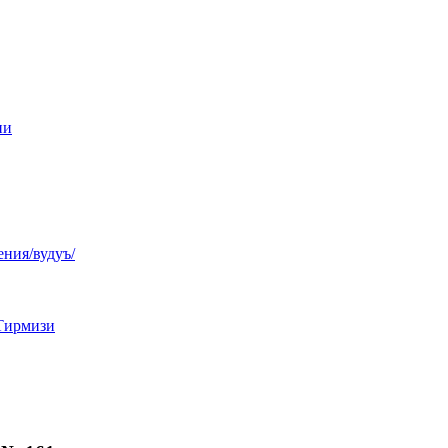
ни
ния/вудуъ/
Тирмизи