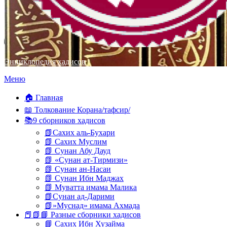
Энциклопедия хадисов
Перейти
Меню
к
содержимому
🏠 Главная
📖 Толкование Корана/тафсир/
📚9 сборников хадисов
📗Сахих аль-Бухари
📗 Сахих Муслим
📗 Сунан Абу Дауд
📗 «Сунан ат-Тирмизи»
📗 Сунан ан-Насаи
📗 Сунан Ибн Маджах
📗 Муватта имама Малика
📗Сунан ад-Дарими
📗»Муснад» имама Ахмада
📕📗📘 Разные сборники хадисов
📘 Сахих Ибн Хузайма