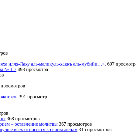
тров
иляха илля-Лаху аль-маликуль-хаккъ аль-мубийн…».
607 просмотр
сы № 1-7
493 просмотра
ов
 просмотров
божников
391 просмотр
тров
ины
368 просмотров
ерием – оставление молитвы
367 просмотров
 лучше всех относится к своим жёнам
315 просмотров