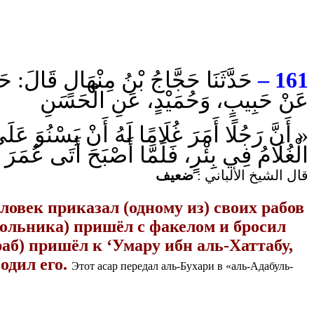
حَدَّثَنَا حَجَّاجُ بْنُ مِنْهَالٍ قَالَ: ح،
161 –
عَنْ حَبِيبٍ، وَحُمَيْدٍ، عَنِ الْحَسَنِ
أَنَّ رَجُلًا أَمَرَ غُلَامًا لَهُ أَنْ يَسْنُوَ عَلَى 
الْغُلَامُ فِي بِئْرٍ، فَلَمَّا أَصْبَحَ أَتَى عُ ».
قال الشيخ الألباني :
ضعيف
еловек приказал (одному из) своих рабов
невольника) пришёл с факелом и бросил
(раб) пришёл к ‘Умару ибн аль-Хаттабу,
одил его.
Этот асар передал аль-Бухари в «аль-Адабуль-