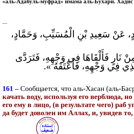
«аль-Адабуль-муфрад» имама аль-Бухари. Хадис
—
يْدٍ، عَنْ سَعِيدِ بْنِ الْمُسَيِّبِ، وَحَمَّادٍ
« نْ نَارٍ فَأَلْقَاهَا فِي وَجْهِهِ، فَتَرَدَّى
 الَّذِي فِي وَجْهِهِ، فَأَعْتَقَهُ
161 –
Сообщается, что аль-Хасан (аль-Баср
качать воду, используя его верблюда, но
его ему в лицо, (в результате чего) раб
да будет доволен им Аллах, и, увидев то,