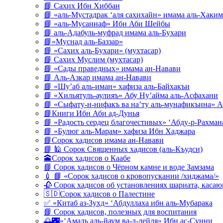
📘 Сахих Ибн Хиббан
📘 «аль-Мустадрак ‘аля сахихайн» имама аль-Хаким
📘 «аль-Мусаннаф» Ибн Аби Шейбы
📘 аль-Адабуль-муфрад имама аль-Бухари
📘»Муснад аль-Баззар»
📘 «Сахих аль-Бухари» (мухтасар)
📘 Сахих Муслим (мухтасар)
📘 «Сады праведных» имама ан-Навави
📘 Аль-Азкар имама ан-Навави
📘 «Шу’аб аль-иман» хафиза аль-Байхакъи
📘 «Хильятуль-аулияъ» Абу Ну’айма аль-Асфахани
📘 «Сыфату-н-нифакъ ва на’ту аль-мунафикъина» А
📘Книги Ибн Аби ад-Дунья
📘 «Радость сердец благочестивых» ‘Абду-р-Рахман
📘 «Булюг аль-Марам» хафиза Ибн Хаджара
📘Сорок хадисов имама ан-Навави
📘 🕌 Сорок Священных хадисов (аль-Къудси)
🕋Сорок хадисов о Каабе
📘 Сорок хадисов о Чёрном камне и воде Замзама
💉 📘 «Сорок хадисов о кровопускании /хиджама/»
🥀 Сорок хадисов об установлениях шариата, кас
🇸🇩Сорок хадисов о Палестине
✅ «Китаб аз-Зухд» ‘Абдуллаха ибн аль-Мубарака
📘 Сорок хадисов, полезных для воспитания
🌅🌃«‘Амаль аль-йаум ва-л-лейля» Ибн ас-Сунни