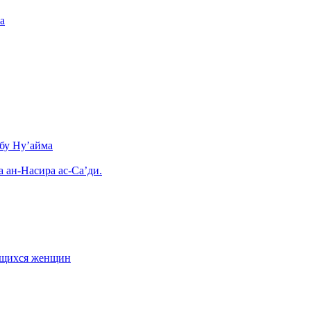
а
бу Ну’айма
а ан-Насира ас-Са’ди.
ающихся женщин