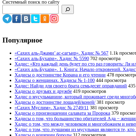
Системный поиск по сайту
Популярное
«Сахих аль-Джами’ ас-сагъир». Хадис № 567
1.1k просмо
«Сахих аль-Бухари». Хадис № 5590
702 просмотра
Хадис: «Кто каждый день будет по сто раз говорить: Ля 
«Сахих аль-Бухари». 1. Книга: Начало откровений. Хади
Хадисы о достоинстве Корана и его чтении
478 просмотр
Хадисы о женщинах. Хадисы № 1-100
444 просмотра
Хадис: Найди для своего брата семьдесят оправданий
435
Хадисы о друзьях и дружбе
419 просмотров
Хадис о мусульманине, который проживает среди много
Хадисы о достоинстве лошадей/коней/
381 просмотр
«Сахих Муслим». Хадис № 2749/11
381 просмотр
Хадисы о произношении салавата за Пророка
379 просмо
Хадисы о том, что большинство обитателей Ада − женщ
Хадис о том, что между человеком и многобожием и нев
Хадис о том, что лучшими из мусульман являются те, кто
Хадисы о ношении бороды
312 просмотров