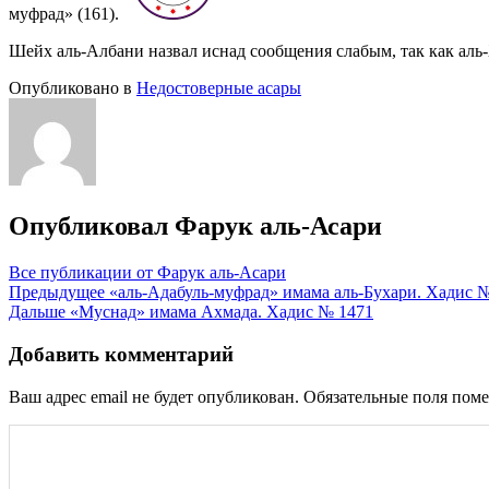
муфрад» (161).
Шейх аль-Албани назвал иснад сообщения слабым, так как аль-Х
Опубликовано в
Недостоверные асары
Опубликовал
Фарук аль-Асари
Все публикации от Фарук аль-Асари
Навигация
Предыдущее
«аль-Адабуль-муфрад» имама аль-Бухари. Хадис 
Дальше
«Муснад» имама Ахмада. Хадис № 1471
по
записям
Добавить комментарий
Ваш адрес email не будет опубликован.
Обязательные поля пом