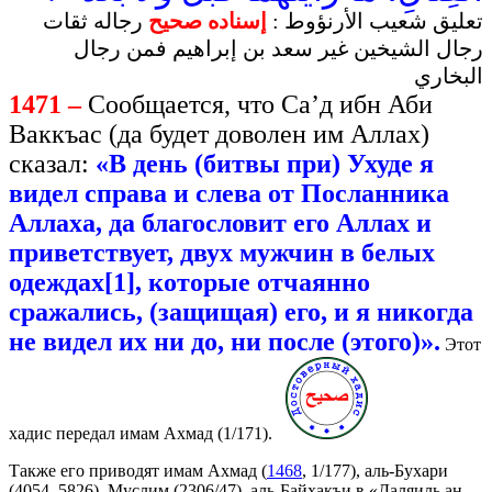
تعليق شعيب الأرنؤوط :
إسناده صحيح
رجاله ثقات
رجال الشيخين غير سعد بن إبراهيم فمن رجال
البخاري
1471 –
Сообщается, что Са’д ибн Аби
Ваккъас (да будет доволен им Аллах)
сказал:
«В день (битвы при) Ухуде я
видел справа и слева от Посланника
Аллаха, да благословит его Аллах и
приветствует, двух мужчин в белых
одеждах
[1]
,
которые
отчаянно
сражались,
(
защищая
)
его
,
и
я
никогда
не
видел
их
ни
до
,
ни
после
(
этого)
».
Этот
хадис передал имам Ахмад (1/171).
Также его приводят имам Ахмад (
1468
, 1/177), аль-Бухари
(4054, 5826), Муслим (2306/47), аль-Байхакъи в «Даляиль ан-