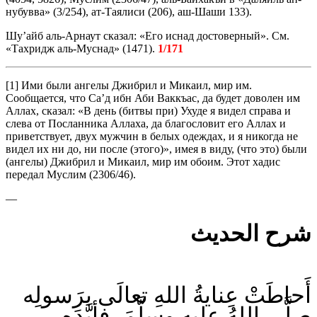
нубувва» (3/254), ат-Таялиси (206), аш-Шаши 133).
Шу’айб аль-Арнаут сказал: «Его иснад достоверный». См.
«Тахридж аль-Муснад» (1471).
1/171
[1] Ими были ангелы Джибрил и Микаил, мир им.
Сообщается, что Са’д ибн Аби Ваккъас, да будет доволен им
Аллах, сказал: «В день (битвы при) Ухуде я видел справа и
слева от Посланника Аллаха, да благословит его Аллах и
приветствует, двух мужчин в белых одеждах, и я никогда не
видел их ни до, ни после (этого)», имея в виду, (что это) были
(ангелы) Джибрил и Микаил, мир им обоим. Этот хадис
передал Муслим (2306/46).
—
شرح الحديث
أَحاطَتْ عِنايةُ اللهِ تعالَى برَسولِه
صلَّى اللهُ عليه وسلَّمَ، فأيَّدَه