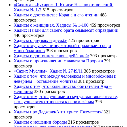
«Сахих аль-Бухари». 1. Книга: Начало откровений.
Хадисы № 1-7
515 просмотров
Хадисы о достоинстве Корана и его чтении
488
просмотров
Хадисы о женщинах. Хадисы № 1-100
459 просмотров
Хадис: Найди для своего брата семьдесят оправданий
446 просмотров
Хадисы о друзьях и дружбе
425 просмотров
Хадис о мусульманине, который проживает среди
многобожников
398 просмотров
Хадисы о достоинстве лошадей/коней/
393 просмотра
Хадисы о произношении салавата за Пророка
391
просмотр
«Сахих Муслим». Хадис № 2749/11
385 просмотров
Хадис о том, что между человеком и многобожием и
неверием – оставление молитвы
381 просмотр
Хадисы о том, что большинство обитателей Ада −
женщины
380 просмотров
Хадис о том, что лучшими из мусульман являются те,
кто лучше всех относится к своим жёнам
326
просмотров
Хадисы про Даджаля/Антихрист, Лжемессия/
321
просмотр
Хадисы о ношении бороды
316 просмотров