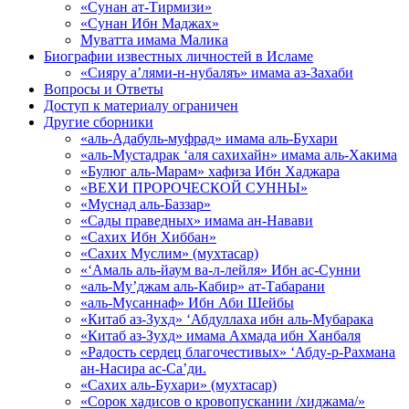
«Сунан ат-Тирмизи»
«Сунан Ибн Маджах»
Муватта имама Малика
Биографии известных личностей в Исламе
«Сияру а’лями-н-нубаляъ» имама аз-Захаби
Вопросы и Ответы
Доступ к материалу ограничен
Другие сборники
«аль-Адабуль-муфрад» имама аль-Бухари
«аль-Мустадрак ‘аля сахихайн» имама аль-Хакима
«Булюг аль-Марам» хафиза Ибн Хаджара
«ВЕХИ ПРОРОЧЕСКОЙ СУННЫ»
«Муснад аль-Баззар»
«Сады праведных» имама ан-Навави
«Сахих Ибн Хиббан»
«Сахих Муслим» (мухтасар)
«‘Амаль аль-йаум ва-л-лейля» Ибн ас-Сунни
«аль-Му’джам аль-Кабир» ат-Табарани
«аль-Мусаннаф» Ибн Аби Шейбы
«Китаб аз-Зухд» ‘Абдуллаха ибн аль-Мубарака
«Китаб аз-Зухд» имама Ахмада ибн Ханбаля
«Радость сердец благочестивых» ‘Абду-р-Рахмана
ан-Насира ас-Са’ди.
«Сахих аль-Бухари» (мухтасар)
«Сорок хадисов о кровопускании /хиджама/»