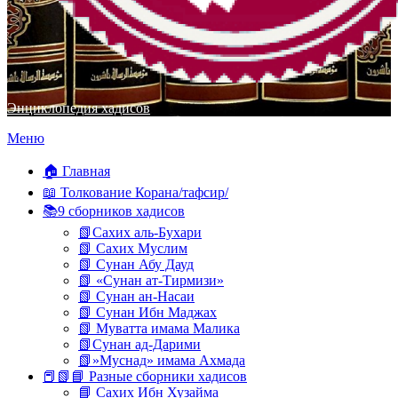
Энциклопедия хадисов
Перейти
Меню
к
содержимому
🏠 Главная
📖 Толкование Корана/тафсир/
📚9 сборников хадисов
📗Сахих аль-Бухари
📗 Сахих Муслим
📗 Сунан Абу Дауд
📗 «Сунан ат-Тирмизи»
📗 Сунан ан-Насаи
📗 Сунан Ибн Маджах
📗 Муватта имама Малика
📗Сунан ад-Дарими
📗»Муснад» имама Ахмада
📕📗📘 Разные сборники хадисов
📘 Сахих Ибн Хузайма