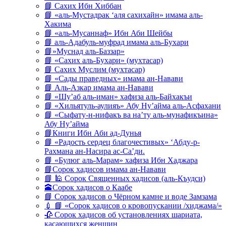
📘 Сахих Ибн Хиббан
📘 «аль-Мустадрак ‘аля сахихайн» имама аль-
Хакима
📘 «аль-Мусаннаф» Ибн Аби Шейбы
📘 аль-Адабуль-муфрад имама аль-Бухари
📘»Муснад аль-Баззар»
📘 «Сахих аль-Бухари» (мухтасар)
📘 Сахих Муслим (мухтасар)
📘 «Сады праведных» имама ан-Навави
📘 Аль-Азкар имама ан-Навави
📘 «Шу’аб аль-иман» хафиза аль-Байхакъи
📘 «Хильятуль-аулияъ» Абу Ну’айма аль-Асфахани
📘 «Сыфату-н-нифакъ ва на’ту аль-мунафикъина»
Абу Ну’айма
📘Книги Ибн Аби ад-Дунья
📘 «Радость сердец благочестивых» ‘Абду-р-
Рахмана ан-Насира ас-Са’ди.
📘 «Булюг аль-Марам» хафиза Ибн Хаджара
📘Сорок хадисов имама ан-Навави
📘 🕌 Сорок Священных хадисов (аль-Къудси)
🕋Сорок хадисов о Каабе
📘 Сорок хадисов о Чёрном камне и воде Замзама
💉 📘 «Сорок хадисов о кровопускании /хиджама/»
🥀 Сорок хадисов об установлениях шариата,
касающихся женщин