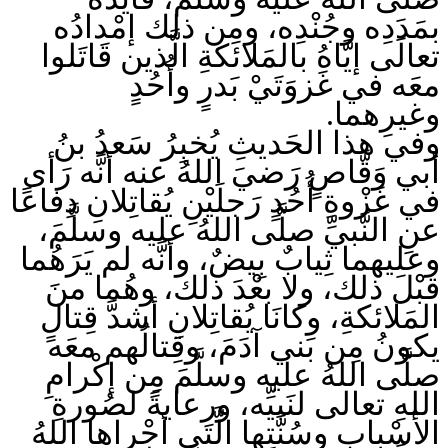
بمَدَدِه وجُنْدِه، ومِن ذلك إمْدادُه
تعالَى إيَّاهُ بالمَلائكةِ الَّذين قَاتَلوا
معَه في غَزوَتَيْ بَدرٍ وأُحُدٍ
وغيرِهما.
وفي هذا الحَديثِ يُخبِرُ سَعدُ بنُ
أبي وَقَّاصٍ رَضيَ اللهُ عنه أنَّه رَأى
في غَزْوةِ أُحُدٍ رَجلَيْنِ يُقاتِلانِ دِفاعًا
عنِ النَّبيِّ صلَّى اللهُ عليه وسلَّمَ،
وعليهما ثِيابٌ بِيضٌ، وأنَّه لم يَرَهُما
قبْلَ ذلك، ولا بعْدَ ذلك، وهُما منَ
المَلائكةِ، وكانَا يُقاتِلانِ أشدَّ قِتالٍ
يكونُ مِن بَني آدَمَ، وقِتالُهم معَه
صلَّى اللهُ عليه وسلَّمَ مِن إكْرامِ
اللهِ تعالى لنَبيِّه، ورِعايةً لصُورةِ
الأسْبابِ وسُنَّتِها الَّتي أجْراها اللهُ