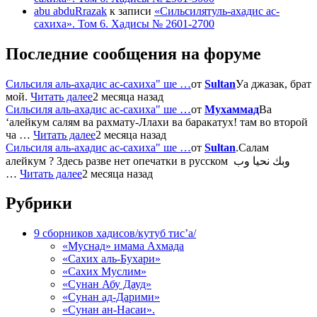
abu abduRrazak
к записи
«Сильсилятуль-ахадис ас-
сахиха». Том 6. Хадисы № 2601-2700
Последние сообщения на форуме
Сильсиля аль-ахадис ас-сахиха" ше …
от
Sultan
Уа джазак, брат
мой.
Читать далее
2 месяца назад
Сильсиля аль-ахадис ас-сахиха" ше …
от
Мухаммад
Ва
‘алейкум салям ва рахмату-Ллахи ва баракатух! там во второй
ча …
Читать далее
2 месяца назад
Сильсиля аль-ахадис ас-сахиха" ше …
от
Sultan
.Салам
алейкум ? Здесь разве нет опечатки в русском وبك نحيا وب
…
Читать далее
2 месяца назад
Рубрики
9 сборников хадисов/кутуб тис’а/
«Муснад» имама Ахмада
«Сахих аль-Бухари»
«Сахих Муслим»
«Сунан Абу Дауд»
«Сунан ад-Дарими»
«Сунан ан-Насаи».