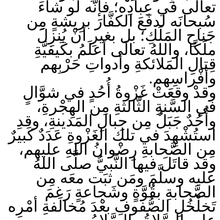
تعالَى في عِبادِه؛ فإنَّه لو شاءَ
سُبحانَه لدفَعَ الكفَّارَ برِيشةٍ مِن
جَناحِ المَلَكِ؛ بل بغيرِ أنْ يُنزِلَ
ملَكًا، واللهُ تعالَى أعلَمُ بكَيفيَّةِ
قِتالِ المَلائكةِ وأدواتِ حَرْبِهم
وأفْراسِهم.
وقدْ وقعَتْ غَزْوةُ أُحُدٍ في شوَّالٍ
في السَّنةِ الثَّالثةِ مِن الهِجْرةِ،
وأُحُدٌ جَبَلٌ مِن جِبالِ المَدينةِ، وقدِ
استُشْهِدَ في تلك الغَزْوةِ عَدَدٌ كَبيرٌ
مِن الصَّحابةِ رِضْوانُ اللهِ عليهم،
وقد قاتَلَ فيها النَّبيُّ صلَّى اللهُ
عليه وسلَّمَ ومَن ثبَت معَه مِن
الصَّحابةِ بقُوَّةٍ وشَجاعةٍ رَغمَ
تَخلْخُلِ الصُّفوفِ بعْدَ مُخالَفةِ أمْرِه