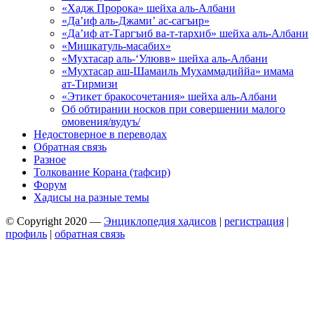
«Хадж Пророка» шейха аль-Албани
«Да’иф аль-Джами’ ас-сагъир»
«Да’иф ат-Таргъиб ва-т-тархиб» шейха аль-Албани
«Мишкатуль-масабих»
«Мухтасар аль-‘Улювв» шейха аль-Албани
«Мухтасар аш-Шамаиль Мухаммадиййа» имама
ат-Тирмизи
«Этикет бракосочетания» шейха аль-Албани
Об обтирании носков при совершении малого
омовения/вудуъ/
Недостоверное в переводах
Обратная связь
Разное
Толкование Корана (тафсир)
Форум
Хадисы на разные темы
© Copyright 2020 —
Энциклопедия хадисов
|
регистрация
|
профиль
|
обратная связь
Wisteria Theme by
WPFriendship
⋅
Powered by
WordPress