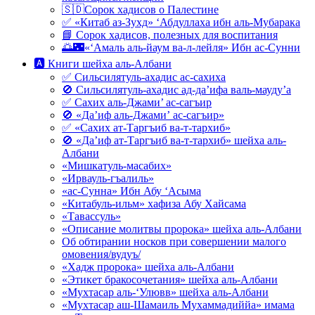
🇸🇩Сорок хадисов о Палестине
✅ «Китаб аз-Зухд» ‘Абдуллаха ибн аль-Мубарака
📘 Сорок хадисов, полезных для воспитания
🌅🌃«‘Амаль аль-йаум ва-л-лейля» Ибн ас-Сунни
🅰 Книги шейха аль-Албани
✅ Сильсилятуль-ахадис ас-сахиха
🚫 Сильсилятуль-ахадис ад-да’ифа валь-мауду’а
✅ Сахих аль-Джами’ ас-сагъир
🚫 «Да’иф аль-Джами’ ас-сагъир»
✅ «Сахих ат-Таргъиб ва-т-тархиб»
🚫 «Да’иф ат-Таргъиб ва-т-тархиб» шейха аль-
Албани
«Мишкатуль-масабих»
«Ирвауль-гъалиль»
«ас-Сунна» Ибн Абу ‘Асыма
«Китабуль-ильм» хафиза Абу Хайсама
«Тавассуль»
«Описание молитвы пророка» шейха аль-Албани
Об обтирании носков при совершении малого
омовения/вудуъ/
«Хадж пророка» шейха аль-Албани
«Этикет бракосочетания» шейха аль-Албани
«Мухтасар аль-‘Улювв» шейха аль-Албани
«Мухтасар аш-Шамаиль Мухаммадиййа» имама