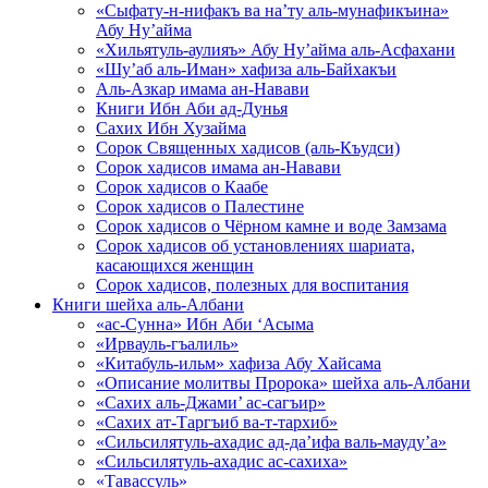
«Сыфату-н-нифакъ ва на’ту аль-мунафикъина»
Абу Ну’айма
«Хильятуль-аулияъ» Абу Ну’айма аль-Асфахани
«Шу’аб аль-Иман» хафиза аль-Байхакъи
Аль-Азкар имама ан-Навави
Книги Ибн Аби ад-Дунья
Сахих Ибн Хузайма
Сорок Священных хадисов (аль-Къудси)
Сорок хадисов имама ан-Навави
Сорок хадисов о Каабе
Сорок хадисов о Палестине
Сорок хадисов о Чёрном камне и воде Замзама
Сорок хадисов об установлениях шариата,
касающихся женщин
Сорок хадисов, полезных для воспитания
Книги шейха аль-Албани
«ас-Сунна» Ибн Аби ‘Асыма
«Ирвауль-гъалиль»
«Китабуль-ильм» хафиза Абу Хайсама
«Описание молитвы Пророка» шейха аль-Албани
«Сахих аль-Джами’ ас-сагъир»
«Сахих ат-Таргъиб ва-т-тархиб»
«Сильсилятуль-ахадис ад-да’ифа валь-мауду’а»
«Сильсилятуль-ахадис ас-сахиха»
«Тавассуль»