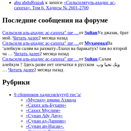
abu abduRrazak
к записи
«Сильсилятуль-ахадис ас-
сахиха». Том 6. Хадисы № 2601-2700
Последние сообщения на форуме
Сильсиля аль-ахадис ас-сахиха" ше …
от
Sultan
Уа джазак, брат
мой.
Читать далее
2 месяца назад
Сильсиля аль-ахадис ас-сахиха" ше …
от
Мухаммад
Ва
‘алейкум салям ва рахмату-Ллахи ва баракатух! там во второй
ча …
Читать далее
2 месяца назад
Сильсиля аль-ахадис ас-сахиха" ше …
от
Sultan
.Салам
алейкум ? Здесь разве нет опечатки в русском وبك نحيا وب
…
Читать далее
2 месяца назад
Рубрики
9 сборников хадисов/кутуб тис’а/
«Муснад» имама Ахмада
«Сахих аль-Бухари»
«Сахих Муслим»
«Сунан Абу Дауд»
«Сунан ад-Дарими»
«Сунан ан-Насаи».