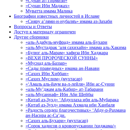
«Сунан ат-Тирмизи»
«Сунан Ибн Маджах»
Муватта имама Малика
Биографии известных личностей в Исламе
«Сияру а’лями-н-нубаляъ» имама аз-Захаби
Вопросы и Ответы
Доступ к материалу ограничен
Другие сборники
«аль-Адабуль-муфрад» имама аль-Бухари
«аль-Мустадрак ‘аля сахихайн» имама аль-Хакима
«Булюг аль-Марам» хафиза Ибн Хаджара
«ВЕХИ ПРОРОЧЕСКОЙ СУННЫ»
«Муснад аль-Баззар»
«Сады праведных» имама ан-Навави
«Сахих Ибн Хиббан»
«Сахих Муслим» (мухтасар)
«‘Амаль аль-йаум ва-л-лейля» Ибн ас-Сунни
«аль-Му’джам аль-Кабир» ат-Табарани
«аль-Мусаннаф» Ибн Аби Шейбы
«Китаб аз-Зухд» ‘Абдуллаха ибн аль-Мубарака
«Китаб аз-Зухд» имама Ахмада ибн Ханбаля
«Радость сердец благочестивых» ‘Абду-р-Рахмана
ан-Насира ас-Са’ди.
«Сахих аль-Бухари» (мухтасар)
«Сорок хадисов о кровопускании /хиджама/»