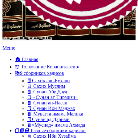
Энциклопедия хадисов
Перейти
Меню
к
содержимому
🏠 Главная
📖 Толкование Корана/тафсир/
📚9 сборников хадисов
📗Сахих аль-Бухари
📗 Сахих Муслим
📗 Сунан Абу Дауд
📗 «Сунан ат-Тирмизи»
📗 Сунан ан-Насаи
📗 Сунан Ибн Маджах
📗 Муватта имама Малика
📗Сунан ад-Дарими
📗»Муснад» имама Ахмада
📕📗📘 Разные сборники хадисов
📘 Сахих Ибн Хузайма