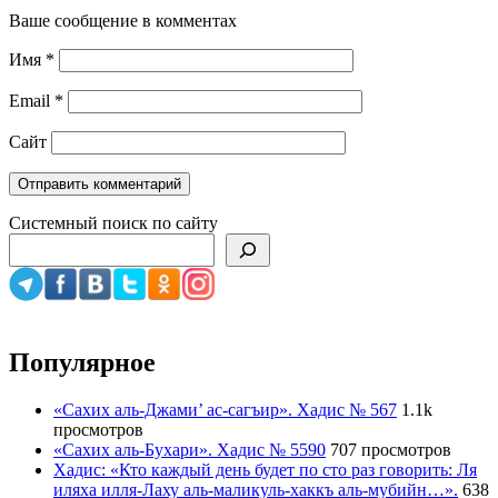
Ваше сообщение в комментах
Имя
*
Email
*
Сайт
Системный поиск по сайту
Популярное
«Сахих аль-Джами’ ас-сагъир». Хадис № 567
1.1k
просмотров
«Сахих аль-Бухари». Хадис № 5590
707 просмотров
Хадис: «Кто каждый день будет по сто раз говорить: Ля
иляха илля-Лаху аль-маликуль-хаккъ аль-мубийн…».
638