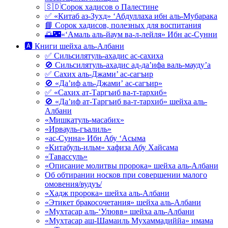
🇸🇩Сорок хадисов о Палестине
✅ «Китаб аз-Зухд» ‘Абдуллаха ибн аль-Мубарака
📘 Сорок хадисов, полезных для воспитания
🌅🌃«‘Амаль аль-йаум ва-л-лейля» Ибн ас-Сунни
🅰 Книги шейха аль-Албани
✅ Сильсилятуль-ахадис ас-сахиха
🚫 Сильсилятуль-ахадис ад-да’ифа валь-мауду’а
✅ Сахих аль-Джами’ ас-сагъир
🚫 «Да’иф аль-Джами’ ас-сагъир»
✅ «Сахих ат-Таргъиб ва-т-тархиб»
🚫 «Да’иф ат-Таргъиб ва-т-тархиб» шейха аль-
Албани
«Мишкатуль-масабих»
«Ирвауль-гъалиль»
«ас-Сунна» Ибн Абу ‘Асыма
«Китабуль-ильм» хафиза Абу Хайсама
«Тавассуль»
«Описание молитвы пророка» шейха аль-Албани
Об обтирании носков при совершении малого
омовения/вудуъ/
«Хадж пророка» шейха аль-Албани
«Этикет бракосочетания» шейха аль-Албани
«Мухтасар аль-‘Улювв» шейха аль-Албани
«Мухтасар аш-Шамаиль Мухаммадиййа» имама