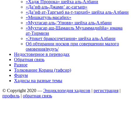
«Хадж Пророка» шейха аль-Албани
«Да’иф аль-Джами’ ас-сагъир»
«Да’иф ат-Таргъиб ва-т-тархиб» шейха аль-Албани
«Мишкатуль-масабих»
«Мухтасар аль-‘Улювв» шейха аль-Албани
«Мухтасар аш-Шамаиль Мухаммадиййа» имама
ат-Тирмизи
«Этикет бракосочетания» шейха аль-Албани
Об обтирании носков при совершении малого
омовения/вудуъ/
Недостоверное в переводах
Обратная связь
Разное
Толкование Корана (тафсир)
Форум
Хадисы на разные темы
© Copyright 2020 —
Энциклопедия хадисов
|
регистрация
|
профиль
|
обратная связь
Wisteria Theme by
WPFriendship
⋅
Powered by
WordPress