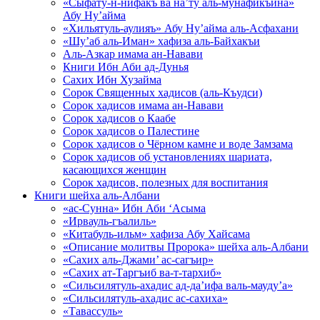
«Сыфату-н-нифакъ ва на’ту аль-мунафикъина»
Абу Ну’айма
«Хильятуль-аулияъ» Абу Ну’айма аль-Асфахани
«Шу’аб аль-Иман» хафиза аль-Байхакъи
Аль-Азкар имама ан-Навави
Книги Ибн Аби ад-Дунья
Сахих Ибн Хузайма
Сорок Священных хадисов (аль-Къудси)
Сорок хадисов имама ан-Навави
Сорок хадисов о Каабе
Сорок хадисов о Палестине
Сорок хадисов о Чёрном камне и воде Замзама
Сорок хадисов об установлениях шариата,
касающихся женщин
Сорок хадисов, полезных для воспитания
Книги шейха аль-Албани
«ас-Сунна» Ибн Аби ‘Асыма
«Ирвауль-гъалиль»
«Китабуль-ильм» хафиза Абу Хайсама
«Описание молитвы Пророка» шейха аль-Албани
«Сахих аль-Джами’ ас-сагъир»
«Сахих ат-Таргъиб ва-т-тархиб»
«Сильсилятуль-ахадис ад-да’ифа валь-мауду’а»
«Сильсилятуль-ахадис ас-сахиха»
«Тавассуль»