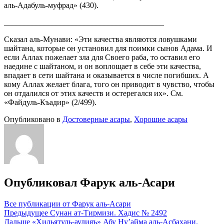
аль-Адабуль-муфрад» (430).
________________________________________
Сказал аль-Мунави: «Эти качества являются ловушками
шайтана, которые он установил для поимки сынов Адама. И
если Аллах пожелает зла для Своего раба, то оставил его
наедине с шайтаном, и он воплощает в себе эти качества,
впадает в сети шайтана и оказывается в числе погибших. А
кому Аллах желает блага, того он приводит в чувство, чтобы
он отдалился от этих качеств и остерегался их». См.
«Файдуль-Къадир» (2/499).
Опубликовано в
Достоверные асары
,
Хорошие асары
Опубликовал
Фарук аль-Асари
Все публикации от Фарук аль-Асари
Навигация
Предыдущее
Сунан ат-Тирмизи. Хадис № 2492
Дальше
«Хильятуль-аулияъ» Абу Ну’айма аль-Асбахани.