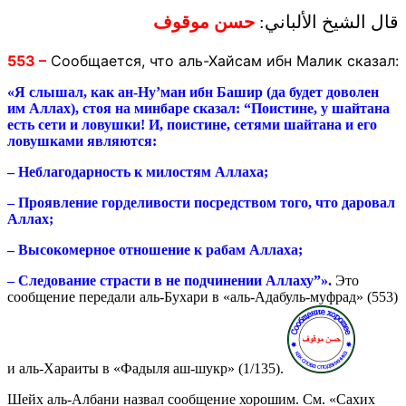
قال الشيخ الألباني:
حسن موقوف
553 –
Сообщается, что аль-Хайсам ибн Малик сказал:
«Я слышал, как ан-Ну’ман ибн Башир (да будет доволен
им Аллах), стоя на минбаре сказал: “Поистине, у шайтана
есть сети и ловушки! И, поистине, сетями шайтана и его
ловушками являются:
– Неблагодарность к милостям Аллаха;
– Проявление горделивости посредством того, что даровал
Аллах;
– Высокомерное отношение к рабам Аллаха;
– Следование страсти в не подчинении Аллаху”».
Это
сообщение передали аль-Бухари в «аль-Адабуль-муфрад» (553)
и аль-Хараиты в «Фадыля аш-шукр» (1/135).
Шейх аль-Албани назвал сообщение хорошим. См. «Сахих