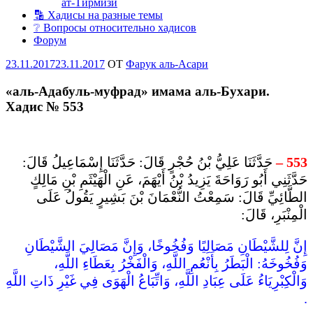
ат-Тирмизи
🔡 Хадисы на разные темы
❔ Вопросы относительно хадисов
Форум
Опубликовано
23.11.2017
23.11.2017
OT
Фарук аль-Асари
«аль-Адабуль-муфрад» имама аль-Бухари.
Хадис № 553
حَدَّثَنَا عَلِيُّ بْنُ حُجْرٍ قَالَ: حَدَّثَنَا إِسْمَاعِيلُ قَالَ:
–
553
حَدَّثَنِي أَبُو رَوَاحَةَ يَزِيدُ بْنُ أَيْهَمَ، عَنِ الْهَيْثَمِ بْنِ مَالِكٍ
الطَّائِيِّ قَالَ: سَمِعْتُ النُّعْمَانَ بْنَ بَشِيرٍ يَقُولُ عَلَى
الْمِنْبَرِ، قَالَ:
إِنَّ لِلشَّيْطَانِ مَصَالِيًا وَفُخُوخًا، وَإِنَّ مَصَالِيَ الشَّيْطَانِ
وَفُخُوخَهُ: الْبَطَرُ بِأَنْعُمِ اللَّهِ، وَالْفَخْرُ بِعَطَاءِ اللَّهِ،
وَالْكِبْرِيَاءُ عَلَى عِبَادِ اللَّهِ، وَاتِّبَاعُ الْهَوَى فِي غَيْرِ ذَاتِ اللَّهِ
.