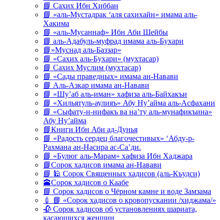
📘 Сахих Ибн Хиббан
📘 «аль-Мустадрак ‘аля сахихайн» имама аль-
Хакима
📘 «аль-Мусаннаф» Ибн Аби Шейбы
📘 аль-Адабуль-муфрад имама аль-Бухари
📘»Муснад аль-Баззар»
📘 «Сахих аль-Бухари» (мухтасар)
📘 Сахих Муслим (мухтасар)
📘 «Сады праведных» имама ан-Навави
📘 Аль-Азкар имама ан-Навави
📘 «Шу’аб аль-иман» хафиза аль-Байхакъи
📘 «Хильятуль-аулияъ» Абу Ну’айма аль-Асфахани
📘 «Сыфату-н-нифакъ ва на’ту аль-мунафикъина»
Абу Ну’айма
📘Книги Ибн Аби ад-Дунья
📘 «Радость сердец благочестивых» ‘Абду-р-
Рахмана ан-Насира ас-Са’ди.
📘 «Булюг аль-Марам» хафиза Ибн Хаджара
📘Сорок хадисов имама ан-Навави
📘 🕌 Сорок Священных хадисов (аль-Къудси)
🕋Сорок хадисов о Каабе
📘 Сорок хадисов о Чёрном камне и воде Замзама
💉 📘 «Сорок хадисов о кровопускании /хиджама/»
🥀 Сорок хадисов об установлениях шариата,
касающихся женщин