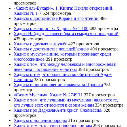
просмотров
«Сахих аль-Бухари». 1. Книга: Начало откровений.
Хадисы № 1-7
524 просмотра
Хадисы о достоинстве Корана и его чтении
486
просмотров
Хадисы о женщинах. Хадисы № 1-100
482 просмотра
Хадис: Найди для своего брата семьдесят оправданий
435 просмотров
Хадисы о друзьях и дружбе
427 просмотров
Хадисы о достоинстве лошадей/коней/
404 просмотра
Хадис о мусульманине, который проживает среди
многобожников
391 просмотр
Хадис о том, что между человеком и многобожием и
неверием – оставление молитвы
388 просмотров
Хадисы о том, что большинство обитателей Ада −
женщины
385 просмотров
Хадисы о произношении салавата за Пророка
381
просмотр
«Сахих Муслим». Хадис № 2749/11
377 просмотров
Хадис о том, что лучшими из мусульман являются те,
кто лучше всех относится к своим жёнам
334 просмотра
Хадисы про Даджаля/Антихрист, Лжемессия/
320
просмотров
Хадисы о ношении бороды
316 просмотров
Хадис о том, что души подобны воинам
293 просмотра