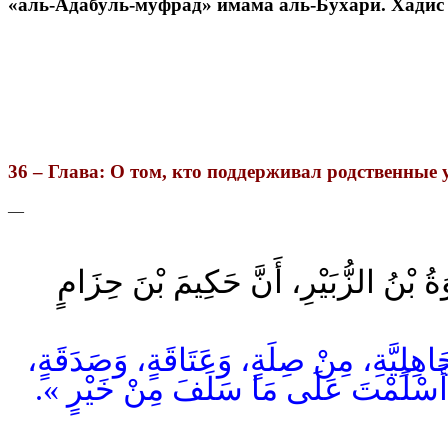
«аль-Адабуль-муфрад» имама аль-Бухари. Хадис
36 –
Глава
:
О
том
,
кто
поддерживал
родственные
—
ُ بْنُ الزُّبَيْرِ، أَنَّ حَكِيمَ بْنَ حِزَامٍ
لْجَاهِلِيَّةِ، مِنْ صِلَةٍ، وَعَتَاقَةٍ، وَصَدَقَةٍ
َ: « أَسْلَمْتَ عَلَى مَا سَلَفَ مِنْ خَيْرٍ