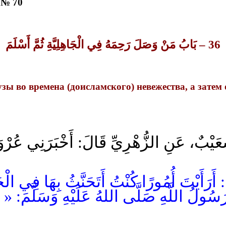
 № 70
36 – بَابُ مَنْ وَصَلَ رَحِمَهُ فِي الْجَاهِلِيَّةِ ثُمَّ أَسْلَمَ
узы
во
времена
(доисламского)
невежества
,
а
затем
شُعَيْبٌ، عَنِ الزُّهْرِيِّ قَالَ: أَخْبَرَنِي عُرْوَة
َمَ: أَرَأَيْتَ أُمُورًا كُنْتُ أَتَحَنَّثُ بِهَا فِي ا
َ رَسُولُ اللَّهِ صَلَّى اللهُ عَلَيْهِ وَسَلَّم