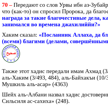
70 –
Передают со слов Урвы ибн аз-Зубайра
что (как-то) он спросил Пророка, да благо
награда за такие благочестивые дела, 
занимался во времена джахилиййи?»
Хаким сказал:
«Посланник Аллаха, да бла
(всеми) благими (делами, совершённым
Также этот хадис передали имам Ахмад (3/4
аль-Хаким (3/493, 484), аль-Байхакъи (10/
Мушкиль аль-асар» (4363)
Шейх аль-Албани назвал хадис достоверны
Сильсиля ас-сахиха» (248).