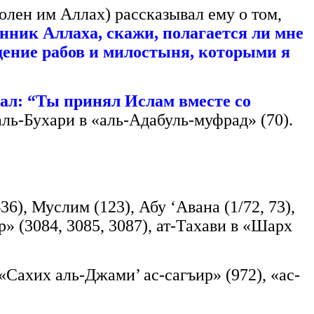
олен им Аллах) рассказывал ему о том,
нник Аллаха, скажи, полагается ли мне
ждение рабов и милостыня, которыми я
зал: “Ты принял Ислам вместе со
 аль-Бухари в «аль-Адабуль-муфрад» (70).
6), Муслим (123), Абу ‘Авана (1/72, 73),
» (3084, 3085, 3087), ат-Тахави в «Шарх
Сахих аль-Джами’ ас-сагъир» (972), «ас-