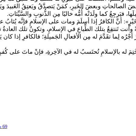
صالحاتِ وبعضَ الخَيرِ، كمَنْ يَتصدَّقُ ويَعتِقُ العَبيدَ ويَصِل
ا، فيَرجِعُ كما ولَدَتْه أُمُّه خاليًا مِن الذُّنوبِ والسَّيِّئاتِ
رٍ»: أنَّ الكافرُ إذا أسلَمَ ومات على الإسلامِ فإنَّه يُثابُ ع
لةً وأنت تَنتفِعُ بتلك الطِّباعِ في الإسلامِ، وتكونُ تلك العادةُ 
رَ أجْرُه لِما تقَدَّمَ له مِن الأفعالِ الجَميلةِ؛ فالكافرِ إذا كان يَ
ُتِمَ له بالإسلامِ تُحتَسبُ له في الآخِرةِ، فإنْ ماتَ على كُفر
№ 69