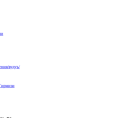
ни
ния/вудуъ/
Тирмизи