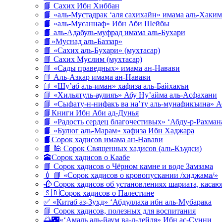
📘 Сахих Ибн Хиббан
📘 «аль-Мустадрак ‘аля сахихайн» имама аль-Хаким
📘 «аль-Мусаннаф» Ибн Аби Шейбы
📘 аль-Адабуль-муфрад имама аль-Бухари
📘»Муснад аль-Баззар»
📘 «Сахих аль-Бухари» (мухтасар)
📘 Сахих Муслим (мухтасар)
📘 «Сады праведных» имама ан-Навави
📘 Аль-Азкар имама ан-Навави
📘 «Шу’аб аль-иман» хафиза аль-Байхакъи
📘 «Хильятуль-аулияъ» Абу Ну’айма аль-Асфахани
📘 «Сыфату-н-нифакъ ва на’ту аль-мунафикъина» А
📘Книги Ибн Аби ад-Дунья
📘 «Радость сердец благочестивых» ‘Абду-р-Рахман
📘 «Булюг аль-Марам» хафиза Ибн Хаджара
📘Сорок хадисов имама ан-Навави
📘 🕌 Сорок Священных хадисов (аль-Къудси)
🕋Сорок хадисов о Каабе
📘 Сорок хадисов о Чёрном камне и воде Замзама
💉 📘 «Сорок хадисов о кровопускании /хиджама/»
🥀 Сорок хадисов об установлениях шариата, кас
🇸🇩Сорок хадисов о Палестине
✅ «Китаб аз-Зухд» ‘Абдуллаха ибн аль-Мубарака
📘 Сорок хадисов, полезных для воспитания
🌅🌃«‘Амаль аль-йаум ва-л-лейля» Ибн ас-Сунни