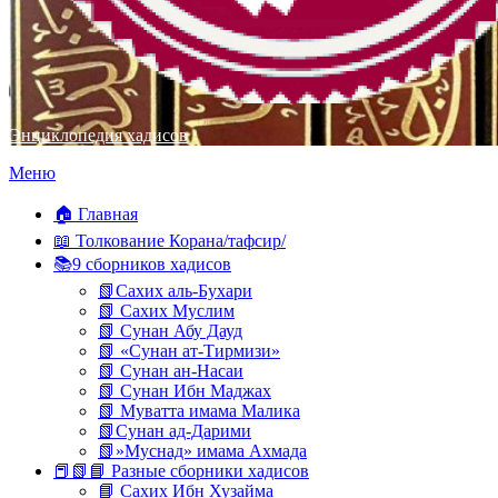
Энциклопедия хадисов
Перейти
Меню
к
содержимому
🏠 Главная
📖 Толкование Корана/тафсир/
📚9 сборников хадисов
📗Сахих аль-Бухари
📗 Сахих Муслим
📗 Сунан Абу Дауд
📗 «Сунан ат-Тирмизи»
📗 Сунан ан-Насаи
📗 Сунан Ибн Маджах
📗 Муватта имама Малика
📗Сунан ад-Дарими
📗»Муснад» имама Ахмада
📕📗📘 Разные сборники хадисов
📘 Сахих Ибн Хузайма