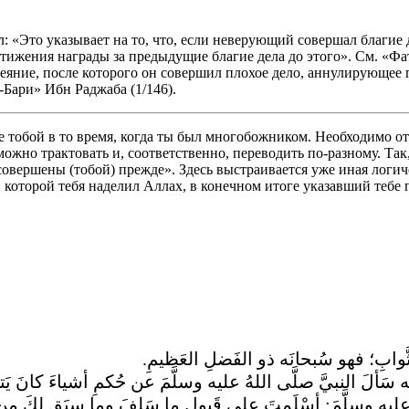
: «Это указывает на то, что, если неверующий совершал благие 
тижения награды за предыдущие благие дела до этого». См. «Фат
еяние, после которого он совершил плохое дело, аннулирующее п
-Бари» Ибн Раджаба (1/146).
е тобой в то время, когда ты был многобожником. Необходимо от
 можно трактовать и, соответственно, переводить по-разному. Т
овершены (тобой) прежде». Здесь выстраивается уже иная логич
которой тебя наделил Аллах, в конечном итоге указавший тебе п
لثَّوابِ؛ فهو سُبحانَه ذو الفَضلِ العَظيمِ
ألَ النبيَّ صلَّى اللهُ عليه وسلَّمَ عن حُكمِ أشياءَ كانَ يَتعبّ
عليه وسلَّمَ: أسْلَمتَ على قَبولِ ما سَلفَ وما سبَق لكَ مِن عمَل