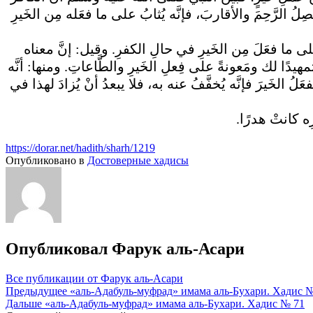
ُ الرَّحِمَ والأقاربَ، فإنَّه يُثابُ على ما فعَله مِن الخَيرِ
لى ما فعَلَ مِن الخَيرِ في حالِ الكفرِ. وقيل: إنَّ معناه
تمهيدًا لك ومَعونةً على فِعلِ الخَيرِ والطَّاعاتِ. ومنها: أنَّه
فعَلُ الخَيرَ فإنَّه يُخفَّفُ عنه به، فلا يبعدُ أنْ يُزادَ لهذا في
ِه كانتْ هدرًا
https://dorar.net/hadith/sharh/1219
Опубликовано в
Достоверные хадисы
Опубликовал
Фарук аль-Асари
Все публикации от Фарук аль-Асари
Навигация
Предыдущее
«аль-Адабуль-муфрад» имама аль-Бухари. Хадис 
Дальше
«аль-Адабуль-муфрад» имама аль-Бухари. Хадис № 71
по