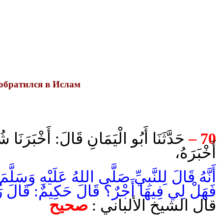
обратился в Ислам
حَدَّثَنَا أَبُو الْيَمَانِ قَالَ: أَخْبَرَنَا 
70 –
أَخْبَرَهُ،
أَنَّهُ قَالَ لِلنَّبِيِّ صَلَّى اللهُ عَلَيْهِ وَسَلّ،
فَهَلْ لِي فِيهَا أَجْرٌ؟ قَالَ حَكِيمٌ: قَال ».
قال الشيخ الألباني :
صحيح