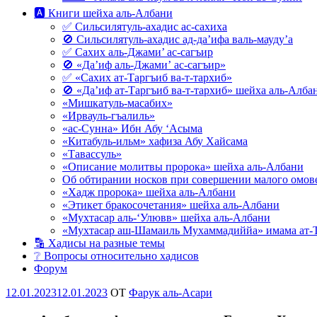
🅰 Книги шейха аль-Албани
✅ Сильсилятуль-ахадис ас-сахиха
🚫 Сильсилятуль-ахадис ад-да’ифа валь-мауду’а
✅ Сахих аль-Джами’ ас-сагъир
🚫 «Да’иф аль-Джами’ ас-сагъир»
✅ «Сахих ат-Таргъиб ва-т-тархиб»
🚫 «Да’иф ат-Таргъиб ва-т-тархиб» шейха аль-Алба
«Мишкатуль-масабих»
«Ирвауль-гъалиль»
«ас-Сунна» Ибн Абу ‘Асыма
«Китабуль-ильм» хафиза Абу Хайсама
«Тавассуль»
«Описание молитвы пророка» шейха аль-Албани
Об обтирании носков при совершении малого омове
«Хадж пророка» шейха аль-Албани
«Этикет бракосочетания» шейха аль-Албани
«Мухтасар аль-‘Улювв» шейха аль-Албани
«Мухтасар аш-Шамаиль Мухаммадиййа» имама ат-
🔡 Хадисы на разные темы
❔ Вопросы относительно хадисов
Форум
Опубликовано
12.01.2023
12.01.2023
OT
Фарук аль-Асари