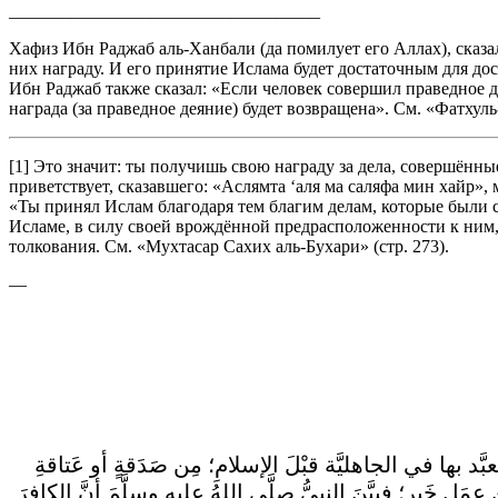
___________________________________
Хафиз Ибн Раджаб аль-Ханбали (да помилует его Аллах), сказал
них награду. И его принятие Ислама будет достаточным для дос
Ибн Раджаб также сказал: «Если человек совершил праведное д
награда (за праведное деяние) будет возвращена». См. «Фатхуль
[1] Это значит: ты получишь свою награду за дела, совершённы
приветствует, сказавшего: «Аслямта ‘аля ма саляфа мин хайр»,
«Ты принял Ислам благодаря тем благим делам, которые были с
Исламе, в силу своей врождённой предрасположенности к ним, 
толкования. См. «Мухтасар Сахих аль-Бухари» (стр. 273).
—
َد بها في الجاهليَّة قبْلَ الإسلامِ؛ مِن صَدَقةٍ أو عَتاقةِ
ِ خَيرٍ؛ فبيَّنَ النبيُّ صلَّى اللهُ عليه وسلَّمَ أنَّ الكافرَ