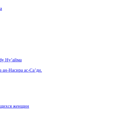
а
бу Ну’айма
а ан-Насира ас-Са’ди.
ающихся женщин