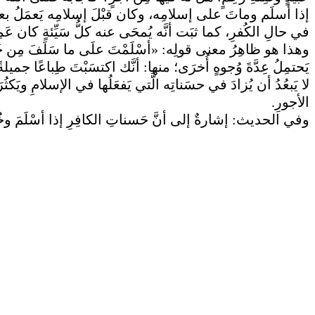
إذا أسلَم وماتَ على إسلامِه، وكان قبْلَ إسلامِه يَعمَلُ بعضَ ال
في حالِ الكُفرِ، كما ثبَت أنَّه يُمحَى عنه كلُّ سَيِّئةٍ كان عَمِلَه.
وهذا هو ظاهِرُ معنى قولِه: «أسْلَمْتَ علَى ما سَلَفَ مِن خَيْ
يَحتمِلُ عِدَّةَ وُجوهٍ أُخرَى؛ منها: أنَّك اكتسَبْتَ طِباعًا جمي
لا يَبعُدُ أن يُزادَ في حسَناتِه الَّتي يَفعَلُها في الإسلامِ ويَكثُ
الأجورِ.
وفي الحديث: إشارةٌ إلى أنَّ حَسناتِ الكافِرِ إذا أسْلَمَ وخ.