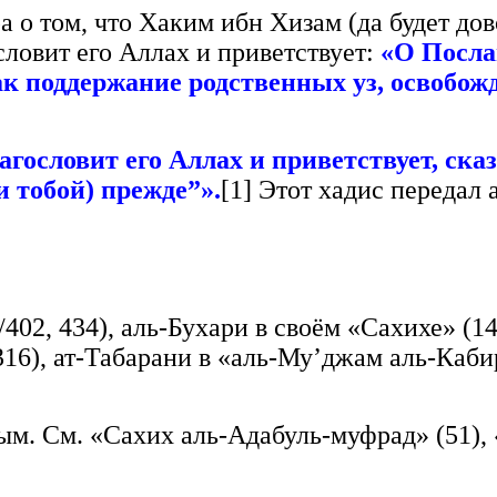
 о том, что Хаким ибн Хизам (да будет дов
словит его Аллах и приветствует:
«О Посла
как поддержание родственных уз, освобо
гословит его Аллах и приветствует, ска
и тобой)
прежде
”».
[1] Этот хадис передал
02, 434), аль-Бухари в своём «Сахихе» (143
316), ат-Табарани в «аль-Му’джам аль-Кабир
м. См. «Сахих аль-Адабуль-муфрад» (51), «