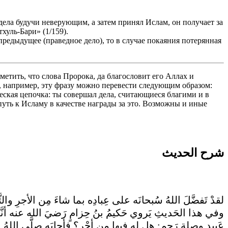
дела будучи неверующим, а затем принял Ислам, он получает за
хуль-Бари» (1/159).
редыдущее (праведное дело), то в случае покаяния потерянная
метить, что слова Пророка, да благословит его Аллах и
ак, например, эту фразу можно перевести следующим образом:
еская цепочка: ты совершал дела, считающиеся благими и в
уть к Исламу в качестве награды за это. Возможны и иные
شرح الحديث
لقدْ تَفضَّلَ اللهُ سُبحانَه على عِبادِه بما شاءَ مِن الأجرِ وا.
وفي هذا الحَديثِ يَروي حَكيمُ بنُ حِزامٍ رَضيَ الله عنه أنَّه سَ
عَبيدٍ وصِلةِ رَحِمٍ: هل له فيها مِن أجْرٍ؟ فأجابَه صلَّى اللهُ 