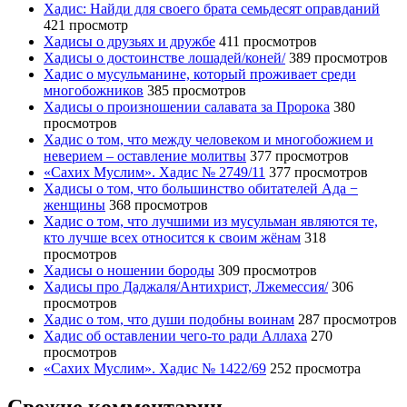
Хадис: Найди для своего брата семьдесят оправданий
421 просмотр
Хадисы о друзьях и дружбе
411 просмотров
Хадисы о достоинстве лошадей/коней/
389 просмотров
Хадис о мусульманине, который проживает среди
многобожников
385 просмотров
Хадисы о произношении салавата за Пророка
380
просмотров
Хадис о том, что между человеком и многобожием и
неверием – оставление молитвы
377 просмотров
«Сахих Муслим». Хадис № 2749/11
377 просмотров
Хадисы о том, что большинство обитателей Ада −
женщины
368 просмотров
Хадис о том, что лучшими из мусульман являются те,
кто лучше всех относится к своим жёнам
318
просмотров
Хадисы о ношении бороды
309 просмотров
Хадисы про Даджаля/Антихрист, Лжемессия/
306
просмотров
Хадис о том, что души подобны воинам
287 просмотров
Хадис об оставлении чего-то ради Аллаха
270
просмотров
«Сахих Муслим». Хадис № 1422/69
252 просмотра
Свежие комментарии