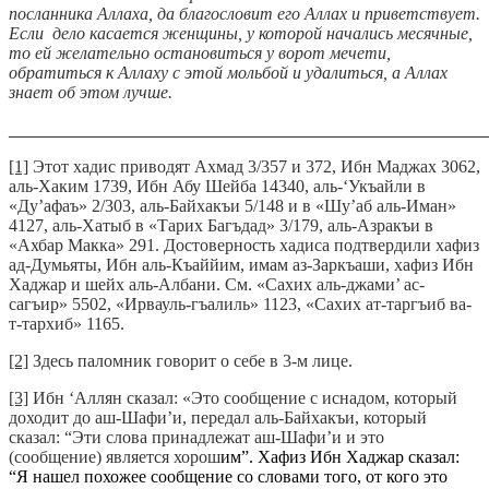
посланника Аллаха, да благословит его Аллах и приветствует.
Если дело касается женщины, у которой начались месячные,
то ей желательно остановиться у ворот мечети,
обратиться к Аллаху с этой мольбой и удалиться, а Аллах
знает об этом лучше.
_______________________________________________________
[1]
Этот хадис приводят Ахмад 3/357 и 372, Ибн Маджах 3062,
аль-Хаким 1739, Ибн Абу Шейба 14340, аль-‘Укъайли в
«Ду’афаъ» 2/303, аль-Байхакъи 5/148 и в «Шу’аб аль-Иман»
4127, аль-Хатыб в «Тарих Багъдад» 3/179, аль-Азракъи в
«Ахбар Макка» 291. Достоверность хадиса подтвердили хафиз
ад-Думьяты, Ибн аль-Къаййим, имам аз-Заркъаши, хафиз Ибн
Хаджар и шейх аль-Албани. См. «Сахих аль-джами’ ас-
сагъир» 5502, «Ирвауль-гъалиль» 1123, «Сахих ат-таргъиб ва-
т-тархиб» 1165.
[2]
Здесь паломник говорит о себе в 3-м лице.
[3]
Ибн ‘Аллян сказал: «Это сообщение с иснадом, который
доходит до аш-Шафи’и, передал аль-Байхакъи, который
сказал: “Эти слова принадлежат аш-Шафи’и и это
(сообщение) является хорош
им”. Хафиз Ибн Хаджар сказал:
“Я нашел похожее сообщение со словами того, от кого это