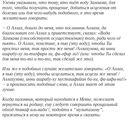
Улемы указывали, что тому, кто пьёт воду Замзама, для
того, чтобы получить прощение, добиться исцеления от
болезни или для чего-нибудь подобного, в это время
желательно говорить:
− О Аллах, дошло до меня, что посланник Аллаха, да
благословит его Аллах и приветствует, сказал: «Вода
Замзама (способствует осуществлению) того, ради чего её
пьют». О Аллах, поистине, я пью (эту воду), чтобы Ты
простил меня, так прости же меня! /Аллахумма, ва инни
ашрабу-ху ли-тагфира ли, фа-гфир ли!/ (или: чтобы Ты сделал
для меня то-то и то-то, так сделай же это).
Или же в подобных случаях желательно говорить: «О Аллах,
я пью (эту воду), чтобы исцелиться, так исцели же меня! /
Аллахумма, инни ашрабу-ху мусташфийан би-хи, фа-шфи-ни!/»
− и произносить подобные слова, а Аллах знает об этом
лучше.
Когда паломник, который находится в Мекке, пожелает
вернуться на родину, ему следует совершить прощальный
обход /таваф аль-вада‘/, подойти к “мультазаму”,
прижаться к нему на некоторое время и сказать: