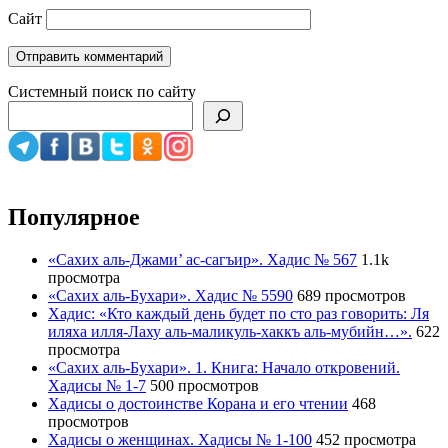
Сайт
Системный поиск по сайту
Популярное
«Сахих аль-Джами’ ас-сагъир». Хадис № 567
1.1k
просмотра
«Сахих аль-Бухари». Хадис № 5590
689 просмотров
Хадис: «Кто каждый день будет по сто раз говорить: Ля
иляха илля-Лаху аль-маликуль-хаккъ аль-мубийн…».
622
просмотра
«Сахих аль-Бухари». 1. Книга: Начало откровений.
Хадисы № 1-7
500 просмотров
Хадисы о достоинстве Корана и его чтении
468
просмотров
Хадисы о женщинах. Хадисы № 1-100
452 просмотра