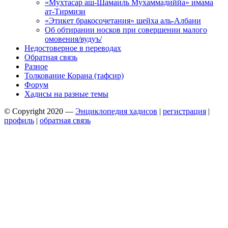
«Мухтасар аш-Шамаиль Мухаммадиййа» имама
ат-Тирмизи
«Этикет бракосочетания» шейха аль-Албани
Об обтирании носков при совершении малого
омовения/вудуъ/
Недостоверное в переводах
Обратная связь
Разное
Толкование Корана (тафсир)
Форум
Хадисы на разные темы
© Copyright 2020 —
Энциклопедия хадисов
|
регистрация
|
профиль
|
обратная связь
Wisteria Theme by
WPFriendship
⋅
Powered by
WordPress