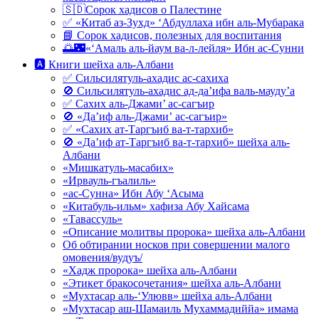
🇸🇩Сорок хадисов о Палестине
✅ «Китаб аз-Зухд» ‘Абдуллаха ибн аль-Мубарака
📘 Сорок хадисов, полезных для воспитания
🌅🌃«‘Амаль аль-йаум ва-л-лейля» Ибн ас-Сунни
🅰 Книги шейха аль-Албани
✅ Сильсилятуль-ахадис ас-сахиха
🚫 Сильсилятуль-ахадис ад-да’ифа валь-мауду’а
✅ Сахих аль-Джами’ ас-сагъир
🚫 «Да’иф аль-Джами’ ас-сагъир»
✅ «Сахих ат-Таргъиб ва-т-тархиб»
🚫 «Да’иф ат-Таргъиб ва-т-тархиб» шейха аль-
Албани
«Мишкатуль-масабих»
«Ирвауль-гъалиль»
«ас-Сунна» Ибн Абу ‘Асыма
«Китабуль-ильм» хафиза Абу Хайсама
«Тавассуль»
«Описание молитвы пророка» шейха аль-Албани
Об обтирании носков при совершении малого
омовения/вудуъ/
«Хадж пророка» шейха аль-Албани
«Этикет бракосочетания» шейха аль-Албани
«Мухтасар аль-‘Улювв» шейха аль-Албани
«Мухтасар аш-Шамаиль Мухаммадиййа» имама