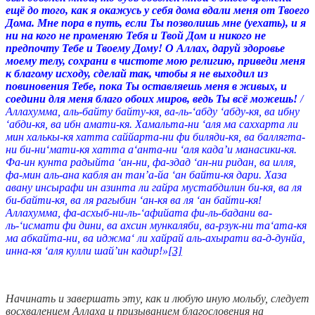
ещё до того, как я окажусь у себя дома вдали меня от Твоего
Дома. Мне пора в путь, если Ты позволишь мне (уехать), и я
ни на кого не променяю Тебя и Твой Дом и никого не
предпочту Тебе и Твоему Дому! О Аллах, даруй здоровье
моему телу, сохрани в чистоте мою религию, приведи меня
к благому исходу, сделай так, чтобы я не выходил из
повиновения Тебе, пока Ты оставляешь меня в живых, и
соедини для меня благо обоих миров, ведь Ты всё можешь!
/
Аллахумма, аль-байту байту-кя, ва-ль-‘абду ‘абду-кя, ва ибну
‘абди-кя, ва ибн амати-кя. Хамальта-ни ‘аля ма саххарта ли
мин халькы-кя хатта саййарта-ни фи биляди-кя, ва баллягта-
ни би-ни‘мати-кя хатта а‘анта-ни ‘аля када’и манасики-кя.
Фа-ин кунта радыйта ‘ан-ни, фа-здад ‘ан-ни ридан, ва илля,
фа-мин аль-ана кабля ан тан’а-йа ‘ан байти-кя дари. Хаза
авану инсырафи ин азинта ли гайра мустабдилин би-кя, ва ля
би-байти-кя, ва ля рагыбин ‘ан-кя ва ля ‘ан байти-кя!
Аллахумма, фа-асхыб-ни-ль-‘афийата фи-ль-бадани ва-
ль-‘исмати фи дини, ва ахсин мункаляби, ва-рзук-ни та‘ата-кя
ма абкайта-ни, ва иджма‘ ли хайрай аль-ахырати ва-д-дунйа,
инна-кя ‘аля кулли шай’ин кадир!»
[3]
Начинать и завершать эту, как и любую иную мольбу, следует
восхвалением Аллаха и призыванием благословения на