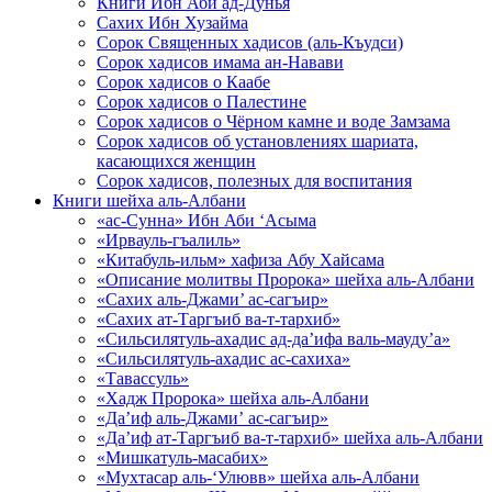
Книги Ибн Аби ад-Дунья
Сахих Ибн Хузайма
Сорок Священных хадисов (аль-Къудси)
Сорок хадисов имама ан-Навави
Сорок хадисов о Каабе
Сорок хадисов о Палестине
Сорок хадисов о Чёрном камне и воде Замзама
Сорок хадисов об установлениях шариата,
касающихся женщин
Сорок хадисов, полезных для воспитания
Книги шейха аль-Албани
«ас-Сунна» Ибн Аби ‘Асыма
«Ирвауль-гъалиль»
«Китабуль-ильм» хафиза Абу Хайсама
«Описание молитвы Пророка» шейха аль-Албани
«Сахих аль-Джами’ ас-сагъир»
«Сахих ат-Таргъиб ва-т-тархиб»
«Сильсилятуль-ахадис ад-да’ифа валь-мауду’а»
«Сильсилятуль-ахадис ас-сахиха»
«Тавассуль»
«Хадж Пророка» шейха аль-Албани
«Да’иф аль-Джами’ ас-сагъир»
«Да’иф ат-Таргъиб ва-т-тархиб» шейха аль-Албани
«Мишкатуль-масабих»
«Мухтасар аль-‘Улювв» шейха аль-Албани