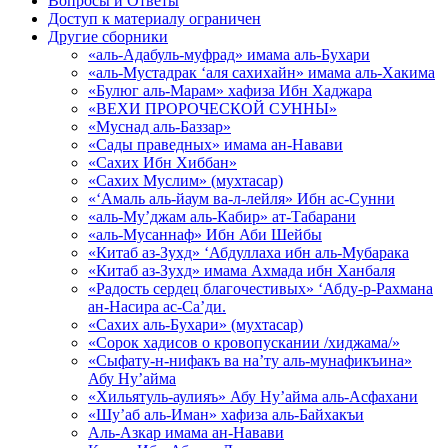
Вопросы и Ответы
Доступ к материалу ограничен
Другие сборники
«аль-Адабуль-муфрад» имама аль-Бухари
«аль-Мустадрак ‘аля сахихайн» имама аль-Хакима
«Булюг аль-Марам» хафиза Ибн Хаджара
«ВЕХИ ПРОРОЧЕСКОЙ СУННЫ»
«Муснад аль-Баззар»
«Сады праведных» имама ан-Навави
«Сахих Ибн Хиббан»
«Сахих Муслим» (мухтасар)
«‘Амаль аль-йаум ва-л-лейля» Ибн ас-Сунни
«аль-Му’джам аль-Кабир» ат-Табарани
«аль-Мусаннаф» Ибн Аби Шейбы
«Китаб аз-Зухд» ‘Абдуллаха ибн аль-Мубарака
«Китаб аз-Зухд» имама Ахмада ибн Ханбаля
«Радость сердец благочестивых» ‘Абду-р-Рахмана
ан-Насира ас-Са’ди.
«Сахих аль-Бухари» (мухтасар)
«Сорок хадисов о кровопускании /хиджама/»
«Сыфату-н-нифакъ ва на’ту аль-мунафикъина»
Абу Ну’айма
«Хильятуль-аулияъ» Абу Ну’айма аль-Асфахани
«Шу’аб аль-Иман» хафиза аль-Байхакъи
Аль-Азкар имама ан-Навави