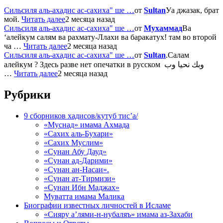
Сильсиля аль-ахадис ас-сахиха" ше …
от
Sultan
Уа джазак, брат
мой.
Читать далее
2 месяца назад
Сильсиля аль-ахадис ас-сахиха" ше …
от
Мухаммад
Ва
‘алейкум салям ва рахмату-Ллахи ва баракатух! там во второй
ча …
Читать далее
2 месяца назад
Сильсиля аль-ахадис ас-сахиха" ше …
от
Sultan
.Салам
алейкум ? Здесь разве нет опечатки в русском وبك نحيا وب
…
Читать далее
2 месяца назад
Рубрики
9 сборников хадисов/кутуб тис’а/
«Муснад» имама Ахмада
«Сахих аль-Бухари»
«Сахих Муслим»
«Сунан Абу Дауд»
«Сунан ад-Дарими»
«Сунан ан-Насаи».
«Сунан ат-Тирмизи»
«Сунан Ибн Маджах»
Муватта имама Малика
Биографии известных личностей в Исламе
«Сияру а’лями-н-нубаляъ» имама аз-Захаби