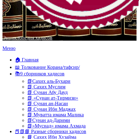
Энциклопедия хадисов
Перейти
Меню
к
содержимому
🏠 Главная
📖 Толкование Корана/тафсир/
📚9 сборников хадисов
📗Сахих аль-Бухари
📗 Сахих Муслим
📗 Сунан Абу Дауд
📗 «Сунан ат-Тирмизи»
📗 Сунан ан-Насаи
📗 Сунан Ибн Маджах
📗 Муватта имама Малика
📗Сунан ад-Дарими
📗»Муснад» имама Ахмада
📕📗📘 Разные сборники хадисов
📘 Сахих Ибн Хузайма