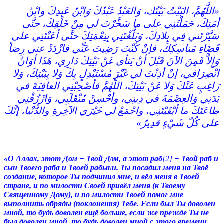
«‏اللَّهُمَّ، البَيْتُ بَيْتُك، وَالعَبْدُ عَبْدُكَ وَابْنُ عَبدِكَ وابْنُ
أمَتِكَ، حَمَلْتَنِي على ما سَخَّرْتَ لي مِنْ خَلْقِكَ، حتَّى
سَيَّرْتَني فِي بِلادِكَ، وَبَلَّغْتَنِي بِنِعْمَتِكَ حتَّى أعَنْتَنِي على
قَضَاءِ مَناسِكِكَ، فإنْ كُنْتَ رَضِيتَ عَنِّي فازْدَدْ عني رِضاً
وَإِلاَّ فَمِنَ الآنَ قَبْلَ أنْ يَنأى عَنْ بَيْتِكَ دَارِي، هَذَا أوَانُ
انْصِرَافي، إنْ أذِنْتَ لي غَيْرَ مُسْتَبْدِلٍ بِكَ وَلا بِبَيْتِكَ، وَلا
رَاغِبٍ عَنْكَ وَلا عَنْ بَيْتِكَ، اللَّهُمَّ فأصْحِبْنِي العافِيَةَ في
بَدَنِي وَالعِصْمَةَ في دِينِي، وأحْسِنْ مُنْقَلَبِي، وَارْزُقْنِي
طاعَتَكَ ما أبْقَيْتَنِي، واجْمَعْ لي خَيْرَي الآخِرةِ والدُّنْيا، إنَّكَ
على كُلّ شَيْءٍ قدِيرٌ‏»‏ ‏
«О Аллах, этот Дом − Твой Дом, а этот раб
[2]
− Твой раб и
сын Твоего раба и Твоей рабыни. Ты посадил меня на Твоё
создание, которое Ты подчинил мне, и вёл меня в Твоей
стране, и по милости Своей привёл меня (к Твоему
Священному Дому), и по милости Твоей помог мне
выполнить обряды (поклонения) Тебе. Если был Ты доволен
мной, то будь доволен ещё больше, если же прежде Ты не
был доволен мной, то будь доволен мной с этого времени