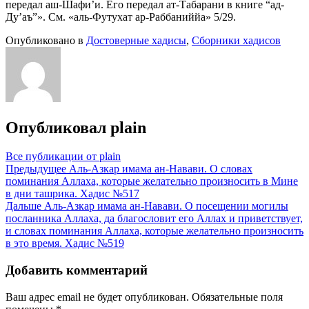
передал аш-Шафи’и. Его передал ат-Табарани в книге “ад-
Ду’аъ”». См. «аль-Футухат ар-Раббаниййа» 5/29.
Опубликовано в
Достоверные хадисы
,
Сборники хадисов
Опубликовал
plain
Все публикации от plain
Навигация
Предыдущее
Аль-Азкар имама ан-Навави. О словах
поминания Аллаха, которые желательно произносить в Мине
по
в дни ташрика. Хадис №517
записям
Дальше
Аль-Азкар имама ан-Навави. О посещении могилы
посланника Аллаха, да благословит его Аллах и приветствует,
и словах поминания Аллаха, которые желательно произносить
в это время. Хадис №519
Добавить комментарий
Ваш адрес email не будет опубликован.
Обязательные поля