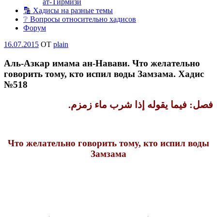
ат-Тирмизи
🔡 Хадисы на разные темы
❔ Вопросы относительно хадисов
Форум
Опубликовано
16.07.2015
OT
plain
Аль-Азкар имама ан-Навави. Что желательно
говорить тому, кто испил воды Замзама. Хадис
№518
فصل‏:‏ فيما يقوله إذا شرب ماء
زمزم‏.‏
Что желательно говорить тому, кто испил воды
Замзама