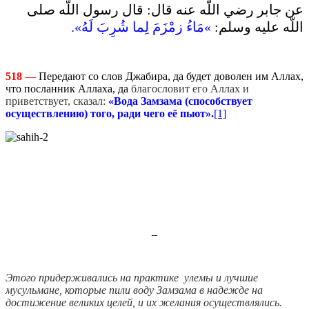
عن جابر رضي اللّه عنه قال‏:‏ قال رسول اللّه صلى
اللّه عليه وسلم‏:‏
‏»‏مَاءُ زمْزَمَ لِما شُرِبَ لَهُ‏»‏‏.‏
518
—
Передают со слов Джабира, да будет доволен им Аллах,
что посланник Аллаха, да
благословит его Аллах и
приветствует, сказал:
«Вода Замзама (способствует
осуществлению) того, ради чего её пьют».
[1]
_
Этого придерживались на практике улемы и лучшие
мусульмане, которые пили воду Замзама в надежде на
достижение великих целей, и их желания осуществлялись.