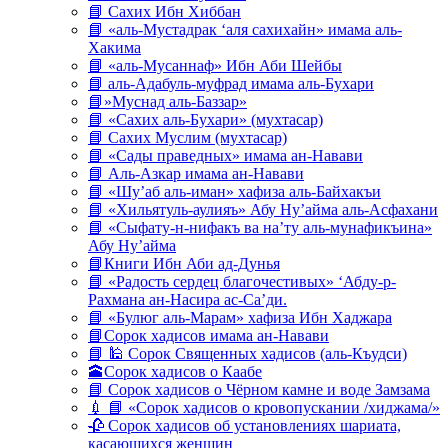
📘 Сахих Ибн Хиббан
📘 «аль-Мустадрак ‘аля сахихайн» имама аль-
Хакима
📘 «аль-Мусаннаф» Ибн Аби Шейбы
📘 аль-Адабуль-муфрад имама аль-Бухари
📘»Муснад аль-Баззар»
📘 «Сахих аль-Бухари» (мухтасар)
📘 Сахих Муслим (мухтасар)
📘 «Сады праведных» имама ан-Навави
📘 Аль-Азкар имама ан-Навави
📘 «Шу’аб аль-иман» хафиза аль-Байхакъи
📘 «Хильятуль-аулияъ» Абу Ну’айма аль-Асфахани
📘 «Сыфату-н-нифакъ ва на’ту аль-мунафикъина»
Абу Ну’айма
📘Книги Ибн Аби ад-Дунья
📘 «Радость сердец благочестивых» ‘Абду-р-
Рахмана ан-Насира ас-Са’ди.
📘 «Булюг аль-Марам» хафиза Ибн Хаджара
📘Сорок хадисов имама ан-Навави
📘 🕌 Сорок Священных хадисов (аль-Къудси)
🕋Сорок хадисов о Каабе
📘 Сорок хадисов о Чёрном камне и воде Замзама
💉 📘 «Сорок хадисов о кровопускании /хиджама/»
🥀 Сорок хадисов об установлениях шариата,
касающихся женщин