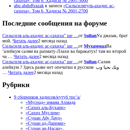
сахиха». Том 6. Хадисы № 2901-3000
abu abduRrazak
к записи
«Сильсилятуль-ахадис ас-
сахиха». Том 6. Хадисы № 2601-2700
Последние сообщения на форуме
Сильсиля аль-ахадис ас-сахиха" ше …
от
Sultan
Уа джазак, брат
мой.
Читать далее
2 месяца назад
Сильсиля аль-ахадис ас-сахиха" ше …
от
Мухаммад
Ва
‘алейкум салям ва рахмату-Ллахи ва баракатух! там во второй
ча …
Читать далее
2 месяца назад
Сильсиля аль-ахадис ас-сахиха" ше …
от
Sultan
.Салам
алейкум ? Здесь разве нет опечатки в русском وبك نحيا وب
…
Читать далее
2 месяца назад
Рубрики
9 сборников хадисов/кутуб тис’а/
«Муснад» имама Ахмада
«Сахих аль-Бухари»
«Сахих Муслим»
«Сунан Абу Дауд»
«Сунан ад-Дарими»
«Сунан ан-Насаи».