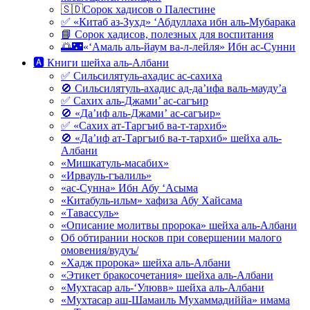
🇸🇩Сорок хадисов о Палестине
✅ «Китаб аз-Зухд» ‘Абдуллаха ибн аль-Мубарака
📘 Сорок хадисов, полезных для воспитания
🌅🌃«‘Амаль аль-йаум ва-л-лейля» Ибн ас-Сунни
🅰 Книги шейха аль-Албани
✅ Сильсилятуль-ахадис ас-сахиха
🚫 Сильсилятуль-ахадис ад-да’ифа валь-мауду’а
✅ Сахих аль-Джами’ ас-сагъир
🚫 «Да’иф аль-Джами’ ас-сагъир»
✅ «Сахих ат-Таргъиб ва-т-тархиб»
🚫 «Да’иф ат-Таргъиб ва-т-тархиб» шейха аль-
Албани
«Мишкатуль-масабих»
«Ирвауль-гъалиль»
«ас-Сунна» Ибн Абу ‘Асыма
«Китабуль-ильм» хафиза Абу Хайсама
«Тавассуль»
«Описание молитвы пророка» шейха аль-Албани
Об обтирании носков при совершении малого
омовения/вудуъ/
«Хадж пророка» шейха аль-Албани
«Этикет бракосочетания» шейха аль-Албани
«Мухтасар аль-‘Улювв» шейха аль-Албани
«Мухтасар аш-Шамаиль Мухаммадиййа» имама