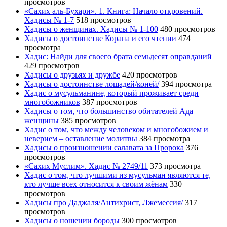
просмотров
«Сахих аль-Бухари». 1. Книга: Начало откровений.
Хадисы № 1-7
518 просмотров
Хадисы о женщинах. Хадисы № 1-100
480 просмотров
Хадисы о достоинстве Корана и его чтении
474
просмотра
Хадис: Найди для своего брата семьдесят оправданий
429 просмотров
Хадисы о друзьях и дружбе
420 просмотров
Хадисы о достоинстве лошадей/коней/
394 просмотра
Хадис о мусульманине, который проживает среди
многобожников
387 просмотров
Хадисы о том, что большинство обитателей Ада −
женщины
385 просмотров
Хадис о том, что между человеком и многобожием и
неверием – оставление молитвы
384 просмотра
Хадисы о произношении салавата за Пророка
376
просмотров
«Сахих Муслим». Хадис № 2749/11
373 просмотра
Хадис о том, что лучшими из мусульман являются те,
кто лучше всех относится к своим жёнам
330
просмотров
Хадисы про Даджаля/Антихрист, Лжемессия/
317
просмотров
Хадисы о ношении бороды
300 просмотров