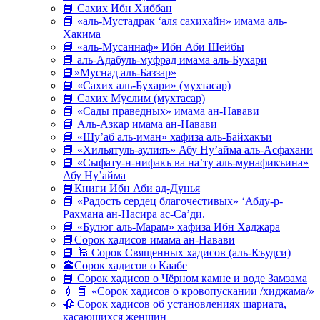
📘 Сахих Ибн Хиббан
📘 «аль-Мустадрак ‘аля сахихайн» имама аль-
Хакима
📘 «аль-Мусаннаф» Ибн Аби Шейбы
📘 аль-Адабуль-муфрад имама аль-Бухари
📘»Муснад аль-Баззар»
📘 «Сахих аль-Бухари» (мухтасар)
📘 Сахих Муслим (мухтасар)
📘 «Сады праведных» имама ан-Навави
📘 Аль-Азкар имама ан-Навави
📘 «Шу’аб аль-иман» хафиза аль-Байхакъи
📘 «Хильятуль-аулияъ» Абу Ну’айма аль-Асфахани
📘 «Сыфату-н-нифакъ ва на’ту аль-мунафикъина»
Абу Ну’айма
📘Книги Ибн Аби ад-Дунья
📘 «Радость сердец благочестивых» ‘Абду-р-
Рахмана ан-Насира ас-Са’ди.
📘 «Булюг аль-Марам» хафиза Ибн Хаджара
📘Сорок хадисов имама ан-Навави
📘 🕌 Сорок Священных хадисов (аль-Къудси)
🕋Сорок хадисов о Каабе
📘 Сорок хадисов о Чёрном камне и воде Замзама
💉 📘 «Сорок хадисов о кровопускании /хиджама/»
🥀 Сорок хадисов об установлениях шариата,
касающихся женщин