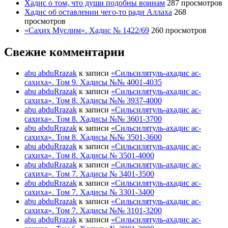
Хадис о том, что души подобны воинам
287 просмотров
Хадис об оставлении чего-то ради Аллаха
268
просмотров
«Сахих Муслим». Хадис № 1422/69
260 просмотров
Свежие комментарии
abu abduRrazak
к записи
«Сильсилятуль-ахадис ас-
сахиха». Том 9. Хадисы №№ 4001-4035
abu abduRrazak
к записи
«Сильсилятуль-ахадис ас-
сахиха». Том 8. Хадисы №№ 3937-4000
abu abduRrazak
к записи
«Сильсилятуль-ахадис ас-
сахиха». Том 8. Хадисы №№ 3601-3700
abu abduRrazak
к записи
«Сильсилятуль-ахадис ас-
сахиха». Том 8. Хадисы №№ 3501-3600
abu abduRrazak
к записи
«Сильсилятуль-ахадис ас-
сахиха». Том 8. Хадисы № 3501-4000
abu abduRrazak
к записи
«Сильсилятуль-ахадис ас-
сахиха». Том 7. Хадисы № 3401-3500
abu abduRrazak
к записи
«Сильсилятуль-ахадис ас-
сахиха». Том 7. Хадисы № 3301-3400
abu abduRrazak
к записи
«Сильсилятуль-ахадис ас-
сахиха». Том 7. Хадисы №№ 3101-3200
abu abduRrazak
к записи
«Сильсилятуль-ахадис ас-