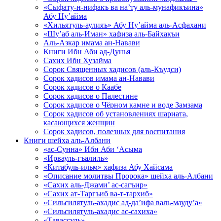
«Сыфату-н-нифакъ ва на’ту аль-мунафикъина»
Абу Ну’айма
«Хильятуль-аулияъ» Абу Ну’айма аль-Асфахани
«Шу’аб аль-Иман» хафиза аль-Байхакъи
Аль-Азкар имама ан-Навави
Книги Ибн Аби ад-Дунья
Сахих Ибн Хузайма
Сорок Священных хадисов (аль-Къудси)
Сорок хадисов имама ан-Навави
Сорок хадисов о Каабе
Сорок хадисов о Палестине
Сорок хадисов о Чёрном камне и воде Замзама
Сорок хадисов об установлениях шариата,
касающихся женщин
Сорок хадисов, полезных для воспитания
Книги шейха аль-Албани
«ас-Сунна» Ибн Аби ‘Асыма
«Ирвауль-гъалиль»
«Китабуль-ильм» хафиза Абу Хайсама
«Описание молитвы Пророка» шейха аль-Албани
«Сахих аль-Джами’ ас-сагъир»
«Сахих ат-Таргъиб ва-т-тархиб»
«Сильсилятуль-ахадис ад-да’ифа валь-мауду’а»
«Сильсилятуль-ахадис ас-сахиха»
«Тавассуль»