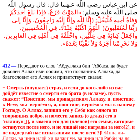
عن ابن عباس رضي اللّه عنهما قال‏:‏ قال رسول اللّه
صلى اللّه عليه وسلم‏:
‏ ‏»‏المَوْتُ فَزَعٌ، فإذَا بَلَغَ أحَدَكُمْ
وَفاةُ أخِيهِ فَلْيَقُلْ‏:‏ ‏(‏إِنَّا لِلَّهِ وإنَّا إِلَيْهِ رَاجِعُونَ، وَإِنَّا إلى
رَبِّنا لَمُنْقَلِبونَ‏(‏ اللَّهُمَّ اكْتُبْهُ عِنْدَكَ فِي الْمُحْسِنِينَ،
وَاجْعَلْ كِتابَهُ فِي عِلِّيِّينَ، وَاخْلُفْهُ فِي أَهْلِهِ فِي الغابِرِينَ،
وَلا تَحْرِمْنا أجْرَهُ وَلاَ تَفْتِنَّا بَعْدَهُ‏»‏‏.‏
412
—
Передают со слов ‘Абдуллаха бин ‘Аббаса, да будет
доволен Аллах ими обоими, что посланник Аллаха, да
благословит его Аллах и приветствует, сказал:
−
Смерть (внушает) страх, и если до кого-либо из вас
до
йдёт известие о смерти его брата (в исламе), пусть
скажет: “Поистине, мы принадлежим Аллаху, и, поистине,
к Нему мы вернёмся, и, поистине, вернёмся мы к нашему
Господу. О Аллах, запиши его у Себя как одного из
творивших добро, и помести запись (о делах) его в
‘иллийун
[1]
, и замени его для (членов) его семьи, которые
останутся после него, и не лишай нас награды за него
[2]
, и
не подвергай нас испытаниям после него
[3]
!
/Инна ли-
Лляхи, ва инна иляй-хи раджи‘ун, ва инна иля Рабби-на ля-