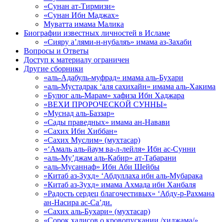
«Сунан ат-Тирмизи»
«Сунан Ибн Маджах»
Муватта имама Малика
Биографии известных личностей в Исламе
«Сияру а’лями-н-нубаляъ» имама аз-Захаби
Вопросы и Ответы
Доступ к материалу ограничен
Другие сборники
«аль-Адабуль-муфрад» имама аль-Бухари
«аль-Мустадрак ‘аля сахихайн» имама аль-Хакима
«Булюг аль-Марам» хафиза Ибн Хаджара
«ВЕХИ ПРОРОЧЕСКОЙ СУННЫ»
«Муснад аль-Баззар»
«Сады праведных» имама ан-Навави
«Сахих Ибн Хиббан»
«Сахих Муслим» (мухтасар)
«‘Амаль аль-йаум ва-л-лейля» Ибн ас-Сунни
«аль-Му’джам аль-Кабир» ат-Табарани
«аль-Мусаннаф» Ибн Аби Шейбы
«Китаб аз-Зухд» ‘Абдуллаха ибн аль-Мубарака
«Китаб аз-Зухд» имама Ахмада ибн Ханбаля
«Радость сердец благочестивых» ‘Абду-р-Рахмана
ан-Насира ас-Са’ди.
«Сахих аль-Бухари» (мухтасар)
«Сорок хадисов о кровопускании /хиджама/»