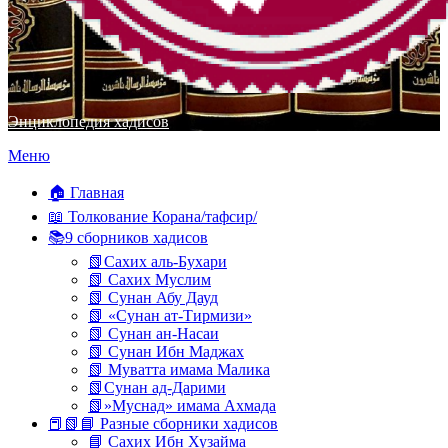
Энциклопедия хадисов
Перейти
Меню
к
содержимому
🏠 Главная
📖 Толкование Корана/тафсир/
📚9 сборников хадисов
📗Сахих аль-Бухари
📗 Сахих Муслим
📗 Сунан Абу Дауд
📗 «Сунан ат-Тирмизи»
📗 Сунан ан-Насаи
📗 Сунан Ибн Маджах
📗 Муватта имама Малика
📗Сунан ад-Дарими
📗»Муснад» имама Ахмада
📕📗📘 Разные сборники хадисов
📘 Сахих Ибн Хузайма