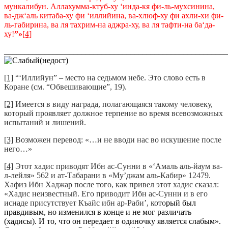
мункалибун. Аллахумма-ктуб-ху ‘инда-кя фи-ль-мухсинина,
ва-дж‘аль китаба-ху фи ‘иллийина, ва-хлюф-ху фи ахли-хи фи-
ль-габирина, ва ля тахрим-на аджра-ху, ва ля тафти-на ба‘да-
ху!
”»
[4]
_______________________________________________________
[1]
“‘Иллийун” – место на седьмом небе. Это слово есть в
Коране (см. “Обвешивающие”, 19).
[2]
Имеется в виду награда, полагающаяся такому человеку,
который проявляет должное терпение во время всевозможных
испытаний и лишений.
[3]
Возможен перевод: «…и не вводи нас во искушение после
него…»
[4]
Этот хадис приводят Ибн ас-Сунни в «‘Амаль аль-йаум ва-
л-лейля» 562 и ат-Табарани в «Му’джам аль-Кабир» 12479.
Хафиз Ибн Хаджар после того, как привел этот хадис сказал:
«Хадис неизвестный. Его приводит Ибн ас-Сунни и в его
иснаде присутствует Къайс ибн ар-Раби’, кото
рый был
правдивым, но изменился в конце и не мог различать
(хадисы). И то, что он передает в одиночку является слабым».