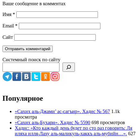
Ваше сообщение в комментах
Имя
*
Email
*
Сайт
Системный поиск по сайту
Популярное
«Сахих аль-Джами’ ас-сагъир». Хадис № 567
1.1k
просмотра
«Сахих аль-Бухари». Хадис № 5590
698 просмотров
Хадис: «Кто каждый день будет по сто раз говорить: Ля
иляха илля-Лаху аль-маликуль-хаккъ аль-мубийн…».
627