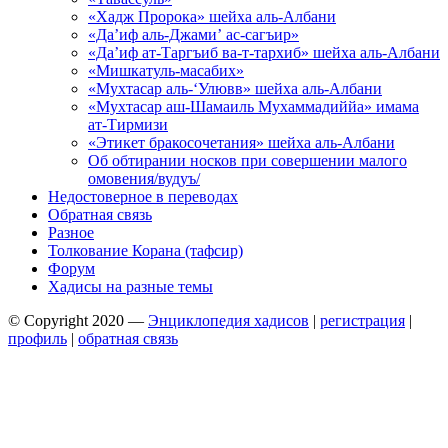
«Хадж Пророка» шейха аль-Албани
«Да’иф аль-Джами’ ас-сагъир»
«Да’иф ат-Таргъиб ва-т-тархиб» шейха аль-Албани
«Мишкатуль-масабих»
«Мухтасар аль-‘Улювв» шейха аль-Албани
«Мухтасар аш-Шамаиль Мухаммадиййа» имама
ат-Тирмизи
«Этикет бракосочетания» шейха аль-Албани
Об обтирании носков при совершении малого
омовения/вудуъ/
Недостоверное в переводах
Обратная связь
Разное
Толкование Корана (тафсир)
Форум
Хадисы на разные темы
© Copyright 2020 —
Энциклопедия хадисов
|
регистрация
|
профиль
|
обратная связь
Wisteria Theme by
WPFriendship
⋅
Powered by
WordPress