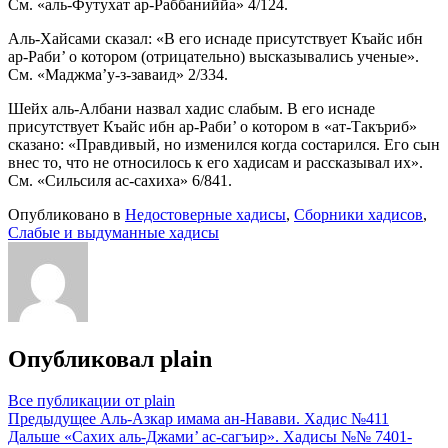
См. «аль-Футухат ар-Раббаниййа» 4/124.
Аль-Хайсами сказал: «В его иснаде присутствует Къайс ибн
ар-Раби’ о котором (отрицательно) высказывались ученые».
См. «Маджма’у-з-заваид» 2/334.
Шейх аль-Албани назвал хадис слабым. В его иснаде
присутствует Къайс ибн ар-Раби’ о котором в «ат-Такъриб»
сказано: «Правдивый, но изменился когда состарился. Его сын
внес то, что не относилось к его хадисам и рассказывал их».
См. «Сильсиля ас-сахиха» 6/841.
Опубликовано в
Недостоверные хадисы
,
Сборники хадисов
,
Слабые и выдуманные хадисы
Опубликовал
plain
Все публикации от plain
Навигация
Предыдущее
Аль-Азкар имама ан-Навави. Хадис №411
Дальше
«Сахих аль-Джами’ ас-сагъир». Хадисы №№ 7401-