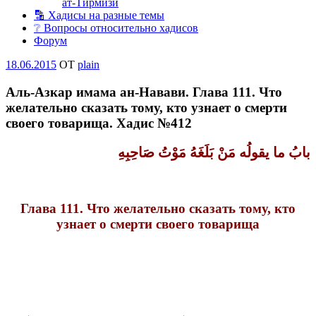
ат-Тирмизи
🔡 Хадисы на разные темы
❔ Вопросы относительно хадисов
Форум
Опубликовано
18.06.2015
OT
plain
Аль-Азкар имама ан-Навави. Глава 111. Что
желательно сказать тому, кто узнает о смерти
своего товарища. Хадис №412
بابُ ما يقولُه مَنْ بَلَغَهُ مَوْتُ
صَاحِبِهِ
Глава 111. Что желательно сказать тому, кто
узнает о смерти своего товарища