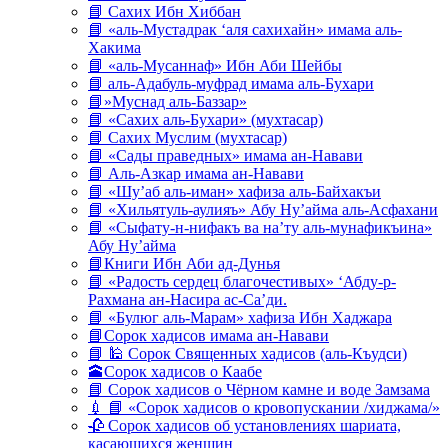
📘 Сахих Ибн Хиббан
📘 «аль-Мустадрак ‘аля сахихайн» имама аль-
Хакима
📘 «аль-Мусаннаф» Ибн Аби Шейбы
📘 аль-Адабуль-муфрад имама аль-Бухари
📘»Муснад аль-Баззар»
📘 «Сахих аль-Бухари» (мухтасар)
📘 Сахих Муслим (мухтасар)
📘 «Сады праведных» имама ан-Навави
📘 Аль-Азкар имама ан-Навави
📘 «Шу’аб аль-иман» хафиза аль-Байхакъи
📘 «Хильятуль-аулияъ» Абу Ну’айма аль-Асфахани
📘 «Сыфату-н-нифакъ ва на’ту аль-мунафикъина»
Абу Ну’айма
📘Книги Ибн Аби ад-Дунья
📘 «Радость сердец благочестивых» ‘Абду-р-
Рахмана ан-Насира ас-Са’ди.
📘 «Булюг аль-Марам» хафиза Ибн Хаджара
📘Сорок хадисов имама ан-Навави
📘 🕌 Сорок Священных хадисов (аль-Къудси)
🕋Сорок хадисов о Каабе
📘 Сорок хадисов о Чёрном камне и воде Замзама
💉 📘 «Сорок хадисов о кровопускании /хиджама/»
🥀 Сорок хадисов об установлениях шариата,
касающихся женщин