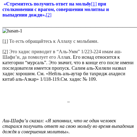
«Стремитесь получить ответ на мольбу
[1]
при
столкновении с врагом, совершении молитвы и
выпадении дождя».
[2]
_______________________________________________________
[1]
То есть обращайтесь к Аллаху с мольбами.
[2]
Это хадис приводит в “Аль-Умм” 1/223-224 имам аш-
Шафи’и, да помилует его Алл
ах. Его иснад относится к
категории “мурсаль”. Это значит, что в конце его после имени
последователя имеется пропуск. Салим аль-Хиляли назвал
хадис хорошим. См. «Нейль аль-аутар би тахридж ахадиси
китаб аль-Азкар» 1/118-119.См. хадис № 109.
_
Аш-Шафи’и сказал: «Я запомнил, что не один человек
старался получить ответ на свою мольбу во время выпадения
дождя и совершения молитвы».