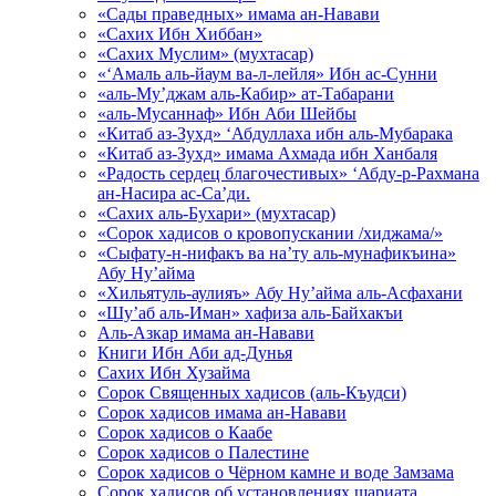
«Сады праведных» имама ан-Навави
«Сахих Ибн Хиббан»
«Сахих Муслим» (мухтасар)
«‘Амаль аль-йаум ва-л-лейля» Ибн ас-Сунни
«аль-Му’джам аль-Кабир» ат-Табарани
«аль-Мусаннаф» Ибн Аби Шейбы
«Китаб аз-Зухд» ‘Абдуллаха ибн аль-Мубарака
«Китаб аз-Зухд» имама Ахмада ибн Ханбаля
«Радость сердец благочестивых» ‘Абду-р-Рахмана
ан-Насира ас-Са’ди.
«Сахих аль-Бухари» (мухтасар)
«Сорок хадисов о кровопускании /хиджама/»
«Сыфату-н-нифакъ ва на’ту аль-мунафикъина»
Абу Ну’айма
«Хильятуль-аулияъ» Абу Ну’айма аль-Асфахани
«Шу’аб аль-Иман» хафиза аль-Байхакъи
Аль-Азкар имама ан-Навави
Книги Ибн Аби ад-Дунья
Сахих Ибн Хузайма
Сорок Священных хадисов (аль-Къудси)
Сорок хадисов имама ан-Навави
Сорок хадисов о Каабе
Сорок хадисов о Палестине
Сорок хадисов о Чёрном камне и воде Замзама
Сорок хадисов об установлениях шариата,