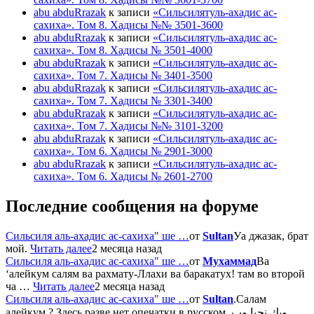
abu abduRrazak
к записи
«Сильсилятуль-ахадис ас-
сахиха». Том 8. Хадисы №№ 3501-3600
abu abduRrazak
к записи
«Сильсилятуль-ахадис ас-
сахиха». Том 8. Хадисы № 3501-4000
abu abduRrazak
к записи
«Сильсилятуль-ахадис ас-
сахиха». Том 7. Хадисы № 3401-3500
abu abduRrazak
к записи
«Сильсилятуль-ахадис ас-
сахиха». Том 7. Хадисы № 3301-3400
abu abduRrazak
к записи
«Сильсилятуль-ахадис ас-
сахиха». Том 7. Хадисы №№ 3101-3200
abu abduRrazak
к записи
«Сильсилятуль-ахадис ас-
сахиха». Том 6. Хадисы № 2901-3000
abu abduRrazak
к записи
«Сильсилятуль-ахадис ас-
сахиха». Том 6. Хадисы № 2601-2700
Последние сообщения на форуме
Сильсиля аль-ахадис ас-сахиха" ше …
от
Sultan
Уа джазак, брат
мой.
Читать далее
2 месяца назад
Сильсиля аль-ахадис ас-сахиха" ше …
от
Мухаммад
Ва
‘алейкум салям ва рахмату-Ллахи ва баракатух! там во второй
ча …
Читать далее
2 месяца назад
Сильсиля аль-ахадис ас-сахиха" ше …
от
Sultan
.Салам
алейкум ? Здесь разве нет опечатки в русском وبك نحيا وب