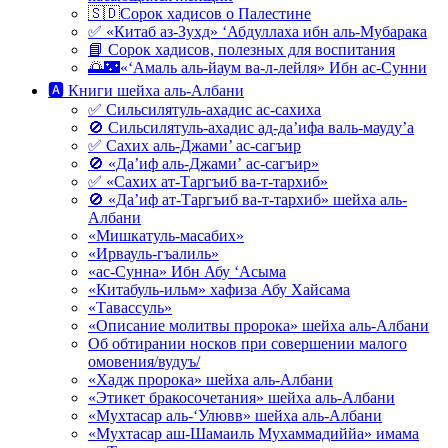
🇸🇩Сорок хадисов о Палестине
✅ «Китаб аз-Зухд» ‘Абдуллаха ибн аль-Мубарака
📘 Сорок хадисов, полезных для воспитания
🌅🌃«‘Амаль аль-йаум ва-л-лейля» Ибн ас-Сунни
🅰 Книги шейха аль-Албани
✅ Сильсилятуль-ахадис ас-сахиха
🚫 Сильсилятуль-ахадис ад-да’ифа валь-мауду’а
✅ Сахих аль-Джами’ ас-сагъир
🚫 «Да’иф аль-Джами’ ас-сагъир»
✅ «Сахих ат-Таргъиб ва-т-тархиб»
🚫 «Да’иф ат-Таргъиб ва-т-тархиб» шейха аль-
Албани
«Мишкатуль-масабих»
«Ирвауль-гъалиль»
«ас-Сунна» Ибн Абу ‘Асыма
«Китабуль-ильм» хафиза Абу Хайсама
«Тавассуль»
«Описание молитвы пророка» шейха аль-Албани
Об обтирании носков при совершении малого
омовения/вудуъ/
«Хадж пророка» шейха аль-Албани
«Этикет бракосочетания» шейха аль-Албани
«Мухтасар аль-‘Улювв» шейха аль-Албани
«Мухтасар аш-Шамаиль Мухаммадиййа» имама