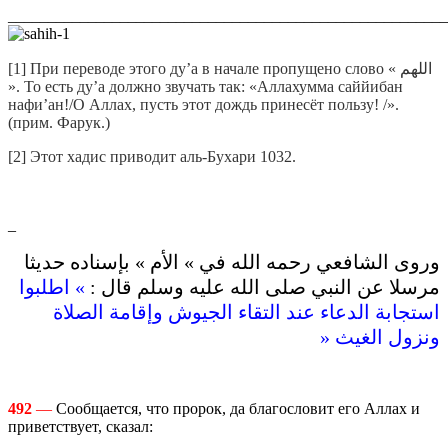
_______________________________________________________
[1] При переводе этого ду’а в начале пропущено слово « اللهم
». То есть ду’а должно звучать так: «Аллахумма саййибан
нафи’ан!/О Аллах, пусть этот дождь принесёт пользу! /».
(прим. Фарук.)
[2] Этот хадис приводит аль-Бухари 1032.
_
وروى الشافعي رحمه الله في » الأم » بإسناده حديثا
مرسلا عن النبي صلى الله عليه وسلم قال :
» اطلبوا
استجابة الدعاء عند التقاء الجيوش وإقامة الصلاة
ونزول الغيث «
492
—
Сообщается, что пророк, да благословит его Аллах и
приветствует, сказал: