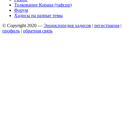
Толкование Корана (тафсир)
Форум
Хадисы на разные темы
© Copyright 2020 —
Энциклопедия хадисов
|
регистрация
|
профиль
|
обратная связь
Wisteria Theme by
WPFriendship
⋅
Powered by
WordPress