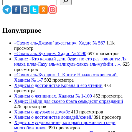
Популярное
«Сахих аль-Джами’ ас-сагъир». Хадис № 567
1.1k
просмотр
«Сахих аль-Бухари». Хадис № 5590
697 просмотров
Хадис: «Кто каждый день будет по сто раз говорить: Ля
иляха илля-Лаху аль-маликуль-хаккъ аль-мубийн…».
625
просмотров
«Сахих аль-Бухари». 1. Книга: Начало откровений.
Хадисы № 1-7
502 просмотра
Хадисы о достоинстве Корана и его чтении
473
просмотра
Хадисы о женщинах. Хадисы № 1-100
452 просмотра
Хадис: Найди для своего брата семьдесят оправданий
426 просмотров
Хадисы о друзьях и дружбе
413 просмотров
Хадисы о достоинстве лошадей/коней/
391 просмотр
Хадис о мусульманине, который проживает среди
многобожников
390 просмотров