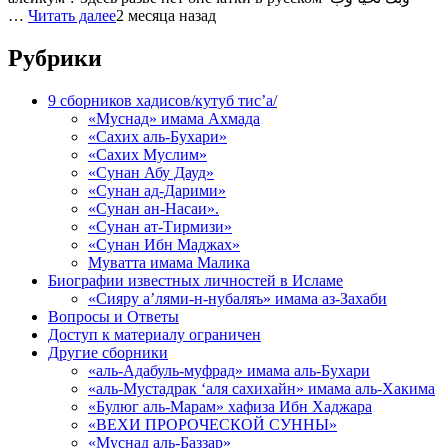
…
Читать далее
2 месяца назад
Рубрики
9 сборников хадисов/кутуб тис’а/
«Муснад» имама Ахмада
«Сахих аль-Бухари»
«Сахих Муслим»
«Сунан Абу Дауд»
«Сунан ад-Дарими»
«Сунан ан-Насаи».
«Сунан ат-Тирмизи»
«Сунан Ибн Маджах»
Муватта имама Малика
Биографии известных личностей в Исламе
«Сияру а’лями-н-нубаляъ» имама аз-Захаби
Вопросы и Ответы
Доступ к материалу ограничен
Другие сборники
«аль-Адабуль-муфрад» имама аль-Бухари
«аль-Мустадрак ‘аля сахихайн» имама аль-Хакима
«Булюг аль-Марам» хафиза Ибн Хаджара
«ВЕХИ ПРОРОЧЕСКОЙ СУННЫ»
«Муснад аль-Баззар»