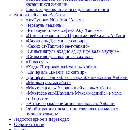
касающихся женщин
Сорок хадисов, полезных для воспитания
Книги шейха аль-Албани
«ас-Сунна» Ибн Аби ‘Асыма
«Ирвауль-гъалиль»
«Китабуль-ильм» хафиза Абу Хайсама
«Описание молитвы Пророка» шейха аль-Албани
«Сахих аль-Джами’ ас-сагъир»
«Сахих ат-Таргъиб ва-т-тархиб»
«Сильсилятуль-ахадис ад-да’ифа валь-мауду’а»
«Сильсилятуль-ахадис ас-сахиха»
«Тавассуль»
«Хадж Пророка» шейха аль-Албани
«Да’иф аль-Джами’ ас-сагъир»
«Да’иф ат-Таргъиб ва-т-тархиб» шейха аль-Албани
«Мишкатуль-масабих»
«Мухтасар аль-‘Улювв» шейха аль-Албани
«Мухтасар аш-Шамаиль Мухаммадиййа» имама
ат-Тирмизи
«Этикет бракосочетания» шейха аль-Албани
Об обтирании носков при совершении малого
омовения/вудуъ/
Недостоверное в переводах
Обратная связь
Разное