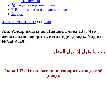
ат-Тирмизи
🔡 Хадисы на разные темы
❔ Вопросы относительно хадисов
Форум
Опубликовано
07.07.2015
07.07.2015
OT
plain
Аль-Азкар имама ан-Навави. Глава 137. Что
желательно говорить, когда идёт дождь. Хадисы
№№491-492.
باب ما يقول إذا نزل المطر
Глава 137. Что желательно говорить, когда идёт
дождь