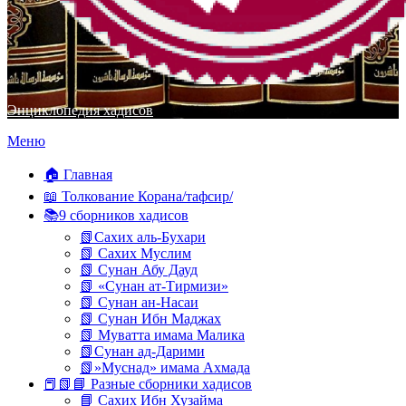
Энциклопедия хадисов
Перейти
Меню
к
содержимому
🏠 Главная
📖 Толкование Корана/тафсир/
📚9 сборников хадисов
📗Сахих аль-Бухари
📗 Сахих Муслим
📗 Сунан Абу Дауд
📗 «Сунан ат-Тирмизи»
📗 Сунан ан-Насаи
📗 Сунан Ибн Маджах
📗 Муватта имама Малика
📗Сунан ад-Дарими
📗»Муснад» имама Ахмада
📕📗📘 Разные сборники хадисов
📘 Сахих Ибн Хузайма