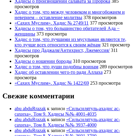
Хадисы о произношении салавата за Пророка
385
просмотров
Хадис о том, что между человеком и многобожием и
неверием – оставление молитвы
378 просмотров
«Сахих Муслим». Хадис № 2749/11
377 просмотров
Хадисы о том, что большинство обитателей Ада −
женщины
373 просмотра
Хадис о том, что лучшими из мусульман являются те,
кто лучше всех относится к своим жёнам
321 просмотр
Хадисы про Даджаля/Антихрист, Лжемессия/
311
просмотров
Хадисы о ношении бороды
310 просмотров
Хадис о том, что души подобны воинам
289 просмотров
Хадис об оставлении чего-то ради Аллаха
273
просмотра
«Сахих Муслим». Хадис № 1422/69
253 просмотра
Свежие комментарии
abu abduRrazak
к записи
«Сильсилятуль-ахадис ас-
сахиха». Том 9. Хадисы №№ 4001-4035
abu abduRrazak
к записи
«Сильсилятуль-ахадис ас-
сахиха». Том 8. Хадисы №№ 3937-4000
abu abduRrazak
к записи
«Сильсилятуль-ахадис ас-
сахиха». Том 8. Хадисы №№ 3601-3700