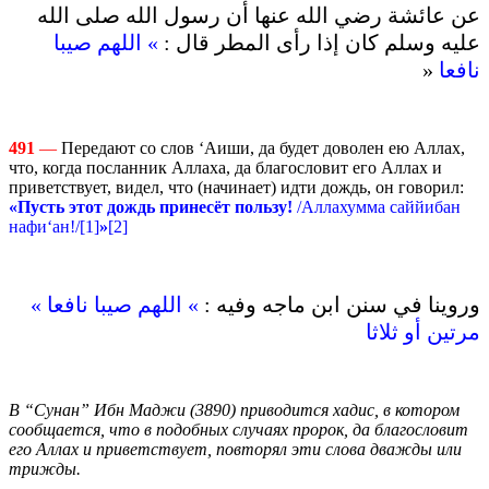
عن عائشة رضي الله عنها أن رسول الله صلى الله
عليه وسلم كان إذا رأى المطر قال :
» اللهم صيبا
«
نافعا
491
—
Передают со слов ‘Аиши, да будет доволен ею Аллах,
что, когда посланник Аллаха, да благословит его Аллах и
приветствует, видел, что (начинает) идти дождь, он говорил:
«Пусть этот дождь принесёт пользу!
/Аллахумма саййибан
нафи‘ан!/[1]
»
[2]
وروينا في سنن ابن ماجه وفيه :
» اللهم صيبا نافعا »
مرتين أو ثلاثا
В “Сунан” Ибн Маджи (3890) приводится хадис, в котором
сообщается, что в подобных случаях пророк, да благословит
его Аллах и приветствует, повторял эти слова дважды или
трижды.