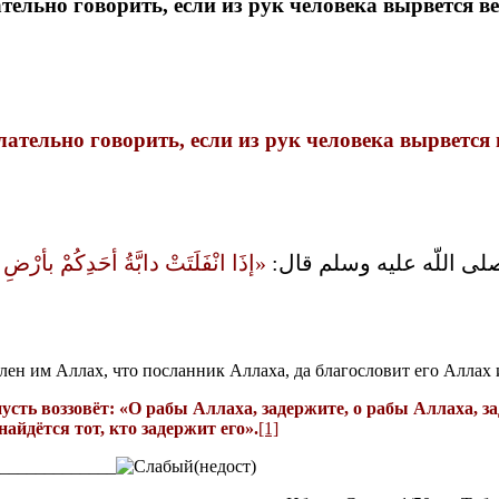
тельно говорить, если из рук человека вырвется в
лательно говорить, если из рук человека вырвется
 اللّه عليه وسلم قال‏:‏ ‏
‏إذَا انْفَلَتَتْ دابَّةُ أحَدِكُمْ بأرْضِ فَ،
лен им Аллах, что посланник Аллаха, да благословит его Аллах и
пусть воззовёт: «О рабы Аллаха, задержите, о рабы Аллаха, з
найдётся тот, кто задержит его».
[1]
_____________