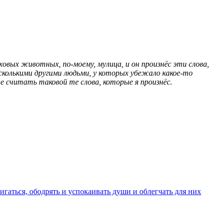
ховых животных, по-моему, мулица, и он произнёс эти слова,
есколькими другими людьми, у которых убежало какое-то
не считать таковой те слова, которые я произнёс.
игаться, ободрять и успокаивать души и облегчать для них