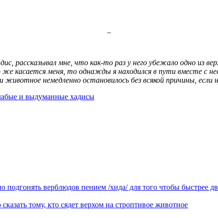
_
ис, рассказывал мне, что как-то раз у него убежало одно из вер
о же касается меня, то однажды я находился в пути вместе с н
 и животное немедленно остановилось без всякой причины, если 
абые и выдуманные хадисы
о подгонять верблюдов пением /хида/ для того чтобы быстрее дв
 сказать тому, кто сядет верхом на строптивое животное