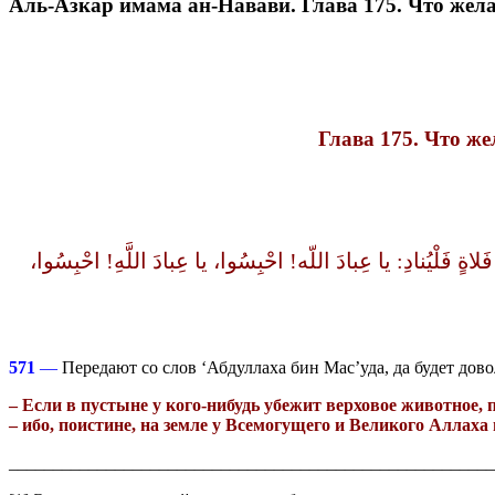
Аль-Азкар имама ан-Навави. Глава 175. Что жела
Глава 175. Что же
«لاةٍ فَلْيُنادِ‏:‏ يا عِبادَ اللّه‏!‏ احْبِسُوا، يا عِبادَ اللَّهِ‏!‏ احْبِسُوا
571
—
Передают со слов ‘Абдуллаха бин Мас’уда, да будет дово
– Если в пустыне у кого-нибудь убежит верховое животное, 
– ибо, поистине, на земле у Всемогущего и Великого Аллаха 
_______________________________________________________