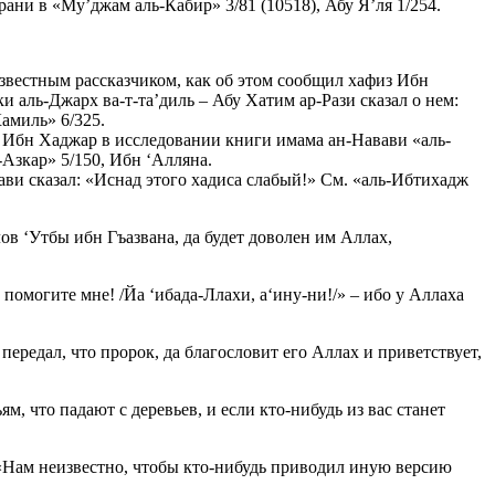
рани в «Му’джам аль-Кабир» 3/81 (10518), Абу Я’ля 1/254.
звестным рассказчиком, как об этом сообщил хафиз Ибн
и аль-Джарх ва-т-та’диль – Абу Хатим ар-Рази сказал о нем:
амиль» 6/325.
л Ибн Хаджар в исследовании книги имама ан-Навави «аль-
-Азкар» 5/150, Ибн ‘Алляна.
ави сказал: «Иснад этого хадиса слабый!» См. «аль-Ибтихадж
ов ‘Утбы ибн Гъазвана, да будет доволен им Аллах,
 помогите мне! /Йа ‘ибада-Ллахи, а‘ину-ни!/» – ибо у Аллаха
ередал, что пророк, да благословит его Аллах и приветствует,
м, что падают с деревьев, и если кто-нибудь из вас станет
: «Нам неизвестно, чтобы кто-нибудь приводил иную версию