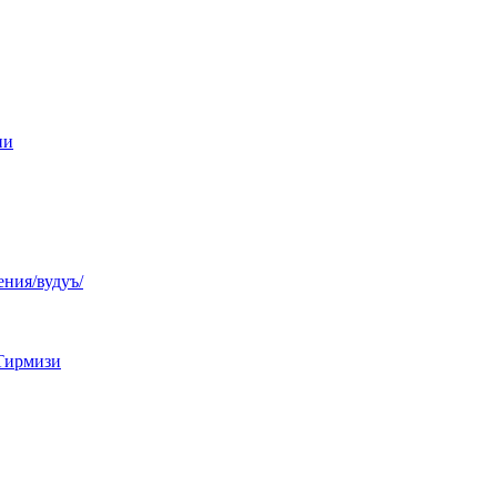
ни
ния/вудуъ/
Тирмизи