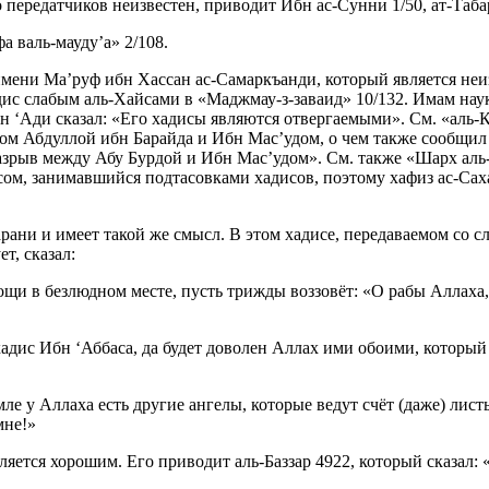
о передатчиков неизвестен, приводит Ибн ас-Сунни 1/50, ат-Таба
 валь-мауду’а» 2/108.
имени Ма’руф ибн Хассан ас-Самаркъанди, который является неи
адис слабым аль-Хайсами в «Маджмау-з-заваид» 10/132. Имам наук
бн ‘Ади сказал: «Его хадисы являются отвергаемыми». См. «аль-К
ком Абдуллой ибн Барайда и Ибн Мас’удом, о чем также сообщи
 разрыв между Абу Бурдой и Ибн Мас’удом». См. также «Шарх аль
сом, занимавшийся подтасовками хадисов, поэтому хафиз ас-Сах
рани и имеет такой же смысл. В этом хадисе, передаваемом со сл
т, сказал:
мощи в безлюдном месте, пусть трижды воззовёт: «О рабы Аллаха,
дис Ибн ‘Аббаса, да будет доволен Аллах ими обоими, который п
 у Аллаха есть другие ангелы, которые ведут счёт (даже) листья
мне!»
вляется хорошим. Его приводит аль-Баззар 4922, который сказал