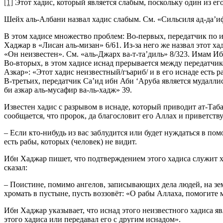
[1]
Этот хадис, который является слабым, поскольку один из ег
Шейх аль-Албани назвал хадис слабым. См. «Сильсиля ад-да’ифа
В этом хадисе множество проблем: Во-первых, передатчик по 
Хаджар в «Лисан аль-мизан» 6/61. Из-за него же назвал этот х
«Он неизвестен». См. «аль-Джарх ва-т-та’диль» 8/323. Имам И
Во-вторых, в этом хадисе иснад прерывается между передатчи
Азкар»: «Этот хадис неизвестный/гъариб/ и в его иснаде есть
В-третьих, передатчик Са’ид ибн Аби ‘Аруба является мудалли
би азкар аль-мусафир ва-ль-хадж» 39.
Известен хадис с разрывом в иснаде, который приводит ат-Таба
сообщается, что пророк, да благословит его Аллах и приветствуе
– Если кто-нибудь из вас заблудится или будет нуждаться в по
есть рабы, которых (человек) не видит.
Ибн Хаджар пишет, что подтверждением этого хадиса служит ха
сказал:
– Поистине, помимо ангелов, записывающих дела людей, на земле
хромать в пустыне, пусть воззовёт: «О рабы Аллаха, помогите 
Ибн Хаджар указывает, что иснад этого неизвестного хадиса я
этого хадиса или передавал его с другим иснадом».