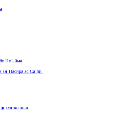
а
бу Ну’айма
а ан-Насира ас-Са’ди.
ающихся женщин