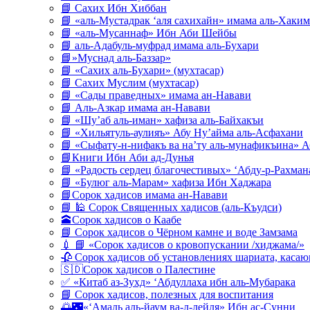
📘 Сахих Ибн Хиббан
📘 «аль-Мустадрак ‘аля сахихайн» имама аль-Хаким
📘 «аль-Мусаннаф» Ибн Аби Шейбы
📘 аль-Адабуль-муфрад имама аль-Бухари
📘»Муснад аль-Баззар»
📘 «Сахих аль-Бухари» (мухтасар)
📘 Сахих Муслим (мухтасар)
📘 «Сады праведных» имама ан-Навави
📘 Аль-Азкар имама ан-Навави
📘 «Шу’аб аль-иман» хафиза аль-Байхакъи
📘 «Хильятуль-аулияъ» Абу Ну’айма аль-Асфахани
📘 «Сыфату-н-нифакъ ва на’ту аль-мунафикъина» А
📘Книги Ибн Аби ад-Дунья
📘 «Радость сердец благочестивых» ‘Абду-р-Рахман
📘 «Булюг аль-Марам» хафиза Ибн Хаджара
📘Сорок хадисов имама ан-Навави
📘 🕌 Сорок Священных хадисов (аль-Къудси)
🕋Сорок хадисов о Каабе
📘 Сорок хадисов о Чёрном камне и воде Замзама
💉 📘 «Сорок хадисов о кровопускании /хиджама/»
🥀 Сорок хадисов об установлениях шариата, кас
🇸🇩Сорок хадисов о Палестине
✅ «Китаб аз-Зухд» ‘Абдуллаха ибн аль-Мубарака
📘 Сорок хадисов, полезных для воспитания
🌅🌃«‘Амаль аль-йаум ва-л-лейля» Ибн ас-Сунни