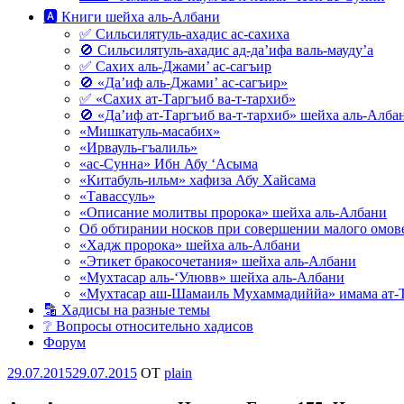
🅰 Книги шейха аль-Албани
✅ Сильсилятуль-ахадис ас-сахиха
🚫 Сильсилятуль-ахадис ад-да’ифа валь-мауду’а
✅ Сахих аль-Джами’ ас-сагъир
🚫 «Да’иф аль-Джами’ ас-сагъир»
✅ «Сахих ат-Таргъиб ва-т-тархиб»
🚫 «Да’иф ат-Таргъиб ва-т-тархиб» шейха аль-Алба
«Мишкатуль-масабих»
«Ирвауль-гъалиль»
«ас-Сунна» Ибн Абу ‘Асыма
«Китабуль-ильм» хафиза Абу Хайсама
«Тавассуль»
«Описание молитвы пророка» шейха аль-Албани
Об обтирании носков при совершении малого омове
«Хадж пророка» шейха аль-Албани
«Этикет бракосочетания» шейха аль-Албани
«Мухтасар аль-‘Улювв» шейха аль-Албани
«Мухтасар аш-Шамаиль Мухаммадиййа» имама ат-
🔡 Хадисы на разные темы
❔ Вопросы относительно хадисов
Форум
Опубликовано
29.07.2015
29.07.2015
OT
plain