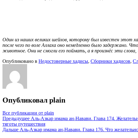
Один из наших великих шейхов, которому был известен этот хад
после чего по воле Аллаха оно немедленно было задержано. Чт
животное. Они не смогли его поймать, а я произнёс эти слова,
Опубликовано в
Недостоверные хадисы
,
Сборники хадисов
,
Сл
Опубликовал
plain
Все публикации от plain
Навигация
Предыдущее
Аль-Азкар имама ан-Навави. Глава 174. Желательн
тяготы путешествия
по
Дальше
Аль-Азкар имама ан-Навави. Глава 176. Что желательно
записям