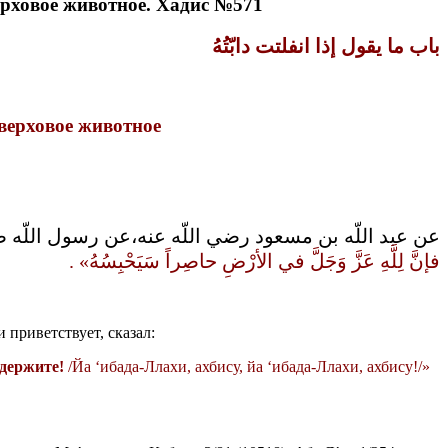
ерховое животное. Хадис №571
باب ما يقول إذا انفلتت
دابّتُهُ
 верховое животное
عن عبد اللّه بن مسعود رضي اللّه عنه،عن رسول اللّه صلى
فإنَّ لِلَّهِ عَزَّ وَجَلَّ في الأرْضِ حاصِراً سَيَحْبِسُهُ‏»‏‏ ‏‏.
 приветствует, сказал:
адержите!
/Йа ‘ибада-Ллахи, ахбису, йа ‘ибада-Ллахи, ахбису!/»