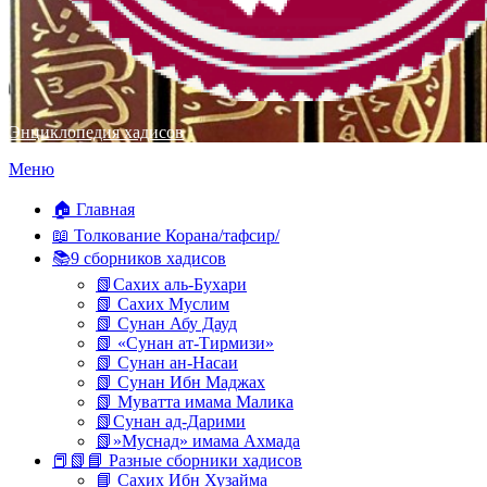
Энциклопедия хадисов
Перейти
Меню
к
содержимому
🏠 Главная
📖 Толкование Корана/тафсир/
📚9 сборников хадисов
📗Сахих аль-Бухари
📗 Сахих Муслим
📗 Сунан Абу Дауд
📗 «Сунан ат-Тирмизи»
📗 Сунан ан-Насаи
📗 Сунан Ибн Маджах
📗 Муватта имама Малика
📗Сунан ад-Дарими
📗»Муснад» имама Ахмада
📕📗📘 Разные сборники хадисов
📘 Сахих Ибн Хузайма