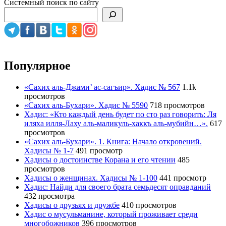
Системный поиск по сайту
Популярное
«Сахих аль-Джами’ ас-сагъир». Хадис № 567
1.1k
просмотров
«Сахих аль-Бухари». Хадис № 5590
718 просмотров
Хадис: «Кто каждый день будет по сто раз говорить: Ля
иляха илля-Лаху аль-маликуль-хаккъ аль-мубийн…».
617
просмотров
«Сахих аль-Бухари». 1. Книга: Начало откровений.
Хадисы № 1-7
491 просмотр
Хадисы о достоинстве Корана и его чтении
485
просмотров
Хадисы о женщинах. Хадисы № 1-100
441 просмотр
Хадис: Найди для своего брата семьдесят оправданий
432 просмотра
Хадисы о друзьях и дружбе
410 просмотров
Хадис о мусульманине, который проживает среди
многобожников
396 просмотров