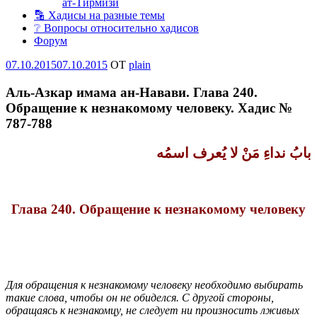
ат-Тирмизи
🔡 Хадисы на разные темы
❔ Вопросы относительно хадисов
Форум
Опубликовано
07.10.2015
07.10.2015
OT
plain
Аль-Азкар имама ан-Навави. Глава 240.
Обращение к незнакомому человеку. Хадис №
787-788
بابُ نداءِ مَنْ لا يُعرف اسمُه
Глава 240. Обращение к незнакомому человеку
Для обращения к незнакомому человеку необходимо выбирать
такие слова, чтобы он не обиделся. С другой стороны,
обращаясь к незнакомцу, не следует ни произносить лживых