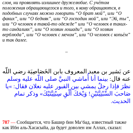
слов, ни проявлять излишнее дружелюбие. С учётом
положения обращающегося и того, к кому обращаются, в
подобных случаях можно говорить “О брат мой”, или “О
факих”, или “О бедняк”, или “О господин мой”, или “Эй, ты”,
или “О человек в такой-то одежде” или “О человек в таких-
то сандалиях”, или “О хозяин лошади”, или “О хозяин
верблюда”, или “О человек с мечом”, или “О человек с копьём”
и так далее.
_
عن بَشير بن معبد المعروف بابن الخَصَاصِيَة رضي اللّه
عنه قال‏:‏
بينما أنا أُماشي النبيَّ صلى اللّه عليه وسلم
نظرَ فإذا رجلٌ يمشي بين القبور عليه نعلان فقال‏:‏ ‏»‏يا
صَاحبَ السِّبْتِيَّتَيْنِ‏!‏ وَيْحَكَ أَلْقِ سِبْتِيَّتَيْكَ‏»‏ وذكر تمام
الحديث‏.‏
787
—
Сообщается, что Башир бин Ма‘бад, известный также
как Ибн аль-Хасасыйа, да будет доволен им Аллах, сказал: