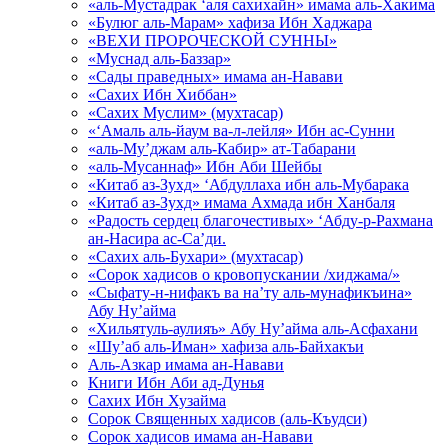
«аль-Мустадрак ‘аля сахихайн» имама аль-Хакима
«Булюг аль-Марам» хафиза Ибн Хаджара
«ВЕХИ ПРОРОЧЕСКОЙ СУННЫ»
«Муснад аль-Баззар»
«Сады праведных» имама ан-Навави
«Сахих Ибн Хиббан»
«Сахих Муслим» (мухтасар)
«‘Амаль аль-йаум ва-л-лейля» Ибн ас-Сунни
«аль-Му’джам аль-Кабир» ат-Табарани
«аль-Мусаннаф» Ибн Аби Шейбы
«Китаб аз-Зухд» ‘Абдуллаха ибн аль-Мубарака
«Китаб аз-Зухд» имама Ахмада ибн Ханбаля
«Радость сердец благочестивых» ‘Абду-р-Рахмана
ан-Насира ас-Са’ди.
«Сахих аль-Бухари» (мухтасар)
«Сорок хадисов о кровопускании /хиджама/»
«Сыфату-н-нифакъ ва на’ту аль-мунафикъина»
Абу Ну’айма
«Хильятуль-аулияъ» Абу Ну’айма аль-Асфахани
«Шу’аб аль-Иман» хафиза аль-Байхакъи
Аль-Азкар имама ан-Навави
Книги Ибн Аби ад-Дунья
Сахих Ибн Хузайма
Сорок Священных хадисов (аль-Къудси)
Сорок хадисов имама ан-Навави