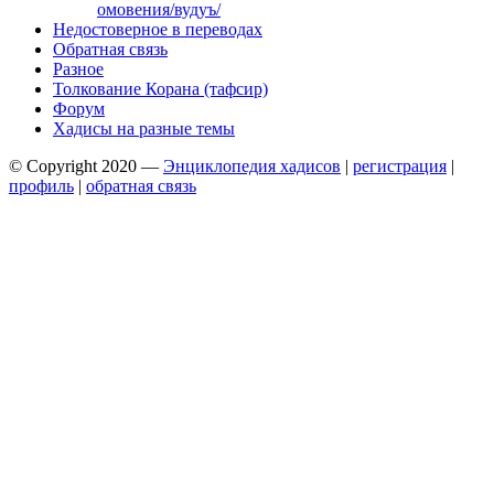
омовения/вудуъ/
Недостоверное в переводах
Обратная связь
Разное
Толкование Корана (тафсир)
Форум
Хадисы на разные темы
© Copyright 2020 —
Энциклопедия хадисов
|
регистрация
|
профиль
|
обратная связь
Wisteria Theme by
WPFriendship
⋅
Powered by
WordPress