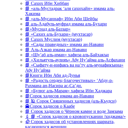
📘 Сахих Ибн Хиббан
📘 «аль-Мустадрак ‘аля сахихайн» имама аль-
Хакима
📘 «аль-Мусаннаф» Ибн Аби Шейбы
📘 аль-Адабуль-муфрад имама аль-Бухари
📘»Муснад аль-Баззар»
📘 «Сахих аль-Бухари» (мухтасар)
📘 Сахих Муслим (мухтасар)
📘 «Сады праведных» имама ан-Навави
📘 Аль-Азкар имама ан-Навави
📘 «Шу’аб аль-иман» хафиза аль-Байхакъи
📘 «Хильятуль-аулияъ» Абу Ну’айма аль-Асфахани
📘 «Сыфату-н-нифакъ ва на’ту аль-мунафикъина»
Абу Ну’айма
📘Книги Ибн Аби ад-Дунья
📘 «Радость сердец благочестивых» ‘Абду-р-
Рахмана ан-Насира ас-Са’ди.
📘 «Булюг аль-Марам» хафиза Ибн Хаджара
📘Сорок хадисов имама ан-Навави
📘 🕌 Сорок Священных хадисов (аль-Къудси)
🕋Сорок хадисов о Каабе
📘 Сорок хадисов о Чёрном камне и воде Замзама
💉 📘 «Сорок хадисов о кровопускании /хиджама/»
🥀 Сорок хадисов об установлениях шариата,
касающихся женщин