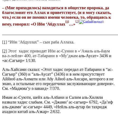
– (Мне приходилось) находиться в обществе пророка, да
благословит его Аллах и приветствует, (и я могу сказать,
что,) если он не помнил имени человека, то, обращаясь к
[1]
[2]
нему, говорил: «О Ибн ‘Абдуллах
…»
_______________________________________________________
[1]
“Ибн ‘Абдуллах” – сын раба Аллаха.
[2]
Этот хадис приводят Ибн ас-Сунни в «‘Амаль аль-йаум
ва-л-лейля» 400, ат-Табарани в «Му’джам
аль-Аусат» 3436 и
«ас-Сагъир» 1/130.
Аль-Хайсами сказал: «Этот хадис передал ат-Табарани в “ас-
Сагъир” (360) и “аль-Аусат” (3436) и в нем присутствует
Аййюб аль-Анмати или Абу Айюб аль-Ансари, которого я не
знаю, а остальные его передатчики заслуживающие доверия».
См. «Маджма’у-з-заваид» 7/370.
Имам ас-Суюти, шейх аль-Албани и Салим аль-Хиляли
назвали хадис слабым. См. «Джами’ ас-сагъир» 6792, «Да’иф
аль-джами’ ас-сагъир» 4449, «Нейль аль-аутар би тахридж
ахадиси китаб аль-Азкар» 2/632.