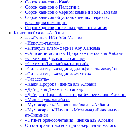
Сорок хадисов о Каабе
Сорок хадисов о Палестине
Сорок хадисов о Чёрном камне и воде Замзама
Сорок хадисов об установлениях шариата,
касающихся женщин
Сорок хадисов, полезных для воспитания
Книги шейха аль-Албани
«ас-Сунна» Ибн Аби ‘Асыма
«Ирвауль-гъалиль»
«Китабуль-ильм» хафиза Абу Хайсама
«Описание молитвы Пророка» шейха аль-Албани
«Сахих аль-Джами’ ас-сагъир»
«Сахих ат-Таргъиб ва-т-тархиб»
«Сильсилятуль-ахадис ад-да’ифа валь-мауду’а»
«Сильсилятуль-ахадис ас-сахиха»
«Тавассуль»
«Хадж Пророка» шейха аль-Албани
«Да’иф аль-Джами’ ас-сагъир»
«Да’иф ат-Таргъиб ва-т-тархиб» шейха аль-Албани
«Мишкатуль-масабих»
«Мухтасар аль-‘Улювв» шейха аль-Албани
«Мухтасар аш-Шамаиль Мухаммадиййа» имама
ат-Тирмизи
«Этикет бракосочетания» шейха аль-Албани
Об обтирании носков при совершении малого