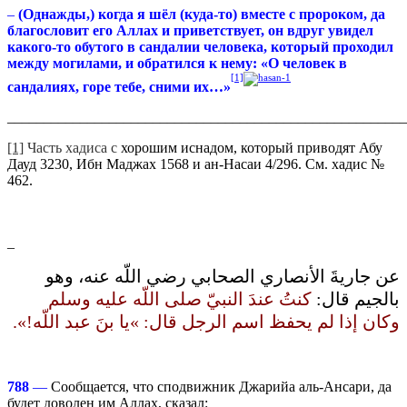
–
(Однажды,) когда я шёл (куда-то) вместе с пророком, да
благословит его Аллах и приветствует, он вдруг увидел
какого-то обутого в сандалии человека, который проходил
между могилами, и обратился к нему: «О человек в
[1]
сандалиях, горе тебе, сними их…»
_______________________________________________________
[1]
Часть хадиса с
хорошим иснадом, который приводят Абу
Дауд 3230, Ибн Маджах 1568 и ан-Насаи 4/296. См. хадис №
462.
_
عن جاريةَ الأنصاري الصحابي رضي اللّه عنه، وهو
بالجيم قال‏:‏
كنتُ عندَ النبيّ صلى اللّه عليه وسلم
وكان إذا لم يحفظ اسم الرجل قال‏:‏ ‏»‏يا بنَ عبد اللّه‏!‏‏»‏‏.‏
788
—
Сообщается, что сподвижник Джарийа аль-Ансари, да
будет доволен им Аллах, сказал: