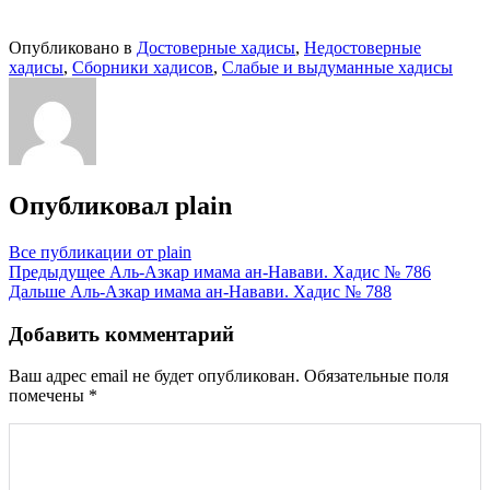
Опубликовано в
Достоверные хадисы
,
Недостоверные
хадисы
,
Сборники хадисов
,
Слабые и выдуманные хадисы
Опубликовал
plain
Все публикации от plain
Навигация
Предыдущее
Аль-Азкар имама ан-Навави. Хадис № 786
Дальше
Аль-Азкар имама ан-Навави. Хадис № 788
по
записям
Добавить комментарий
Ваш адрес email не будет опубликован.
Обязательные поля
помечены
*