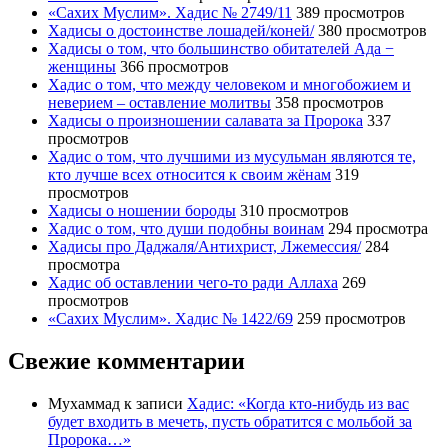
«Сахих Муслим». Хадис № 2749/11
389 просмотров
Хадисы о достоинстве лошадей/коней/
380 просмотров
Хадисы о том, что большинство обитателей Ада −
женщины
366 просмотров
Хадис о том, что между человеком и многобожием и
неверием – оставление молитвы
358 просмотров
Хадисы о произношении салавата за Пророка
337
просмотров
Хадис о том, что лучшими из мусульман являются те,
кто лучше всех относится к своим жёнам
319
просмотров
Хадисы о ношении бороды
310 просмотров
Хадис о том, что души подобны воинам
294 просмотра
Хадисы про Даджаля/Антихрист, Лжемессия/
284
просмотра
Хадис об оставлении чего-то ради Аллаха
269
просмотров
«Сахих Муслим». Хадис № 1422/69
259 просмотров
Свежие комментарии
Мухаммад
к записи
Хадис: «Когда кто-нибудь из вас
будет входить в мечеть, пусть обратится с мольбой за
Пророка…»