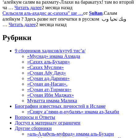
‘алейкум салям ва рахмату-Ллахи ва баракатух! там во второй
ча …
Читать далее
2 месяца назад
Сильсиля аль-ахадис ас-сахиха" ше …
от
Sultan
.Салам
алейкум ? Здесь разве нет опечатки в русском وبك نحيا وب
…
Читать далее
2 месяца назад
Рубрики
9 сборников хадисов/кутуб тис’а/
«Муснад» имама Ахмада
«Сахих аль-Бухари»
«Сахих Муслим»
«Сунан Абу Дауд»
«Сунан ад-Дарими»
«Сунан ан-Насаи».
«Сунан ат-Тирмизи»
«Сунан Ибн Маджах»
Муватта имама Малика
Биографии известных личностей в Исламе
«Сияру а’лями-н-нубаляъ» имама аз-Захаби
Вопросы и Ответы
Доступ к материалу ограничен
Другие сборники
«аль-Адабуль-муфрад» имама аль-Бухари