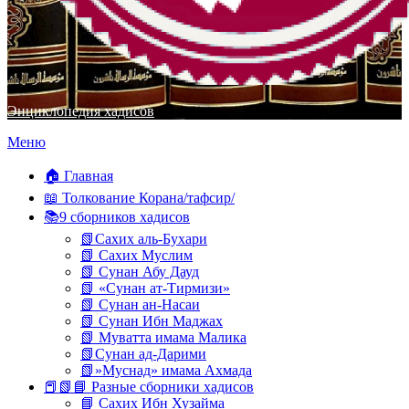
Энциклопедия хадисов
Перейти
Меню
к
содержимому
🏠 Главная
📖 Толкование Корана/тафсир/
📚9 сборников хадисов
📗Сахих аль-Бухари
📗 Сахих Муслим
📗 Сунан Абу Дауд
📗 «Сунан ат-Тирмизи»
📗 Сунан ан-Насаи
📗 Сунан Ибн Маджах
📗 Муватта имама Малика
📗Сунан ад-Дарими
📗»Муснад» имама Ахмада
📕📗📘 Разные сборники хадисов
📘 Сахих Ибн Хузайма