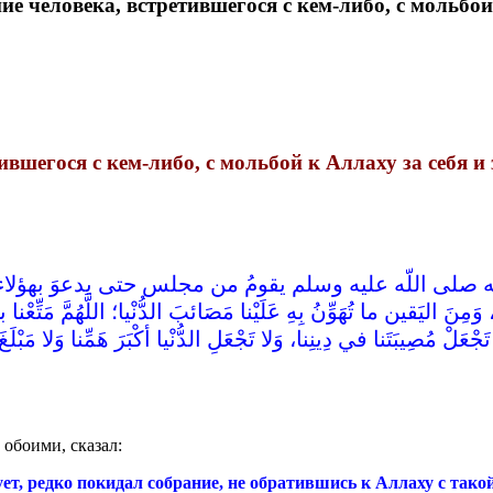
 человека, встретившегося с кем-либо, с мольбой 
вшегося с кем-либо, с мольбой к Аллаху за себя и
ه صلى اللّه عليه وسلم يقومُ من مجلس حتى يدعوَ بهؤلاء الدعوات ل
، وَمِنَ اليَقين ما تُهَوِّنُ بِهِ عَلَيْنا مَصَائبَ الدُّنْيا؛ اللَّهُمَّ مَتِّعْ
 مُصِيبَتَنا في دِينِنا، وَلا تَجْعَلِ الدُّنْيا أكْبَرَ هَمِّنا وَلا مَبْلَغ
 обоими, сказал:
ет, редко покидал собрание, не обратившись к Аллаху с тако