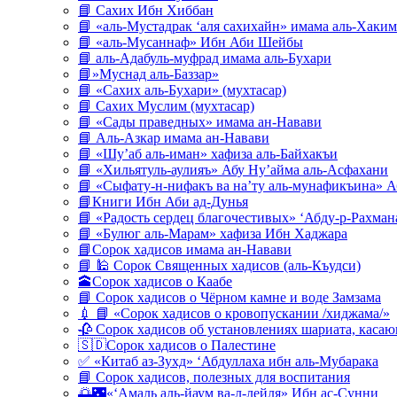
📘 Сахих Ибн Хиббан
📘 «аль-Мустадрак ‘аля сахихайн» имама аль-Хаким
📘 «аль-Мусаннаф» Ибн Аби Шейбы
📘 аль-Адабуль-муфрад имама аль-Бухари
📘»Муснад аль-Баззар»
📘 «Сахих аль-Бухари» (мухтасар)
📘 Сахих Муслим (мухтасар)
📘 «Сады праведных» имама ан-Навави
📘 Аль-Азкар имама ан-Навави
📘 «Шу’аб аль-иман» хафиза аль-Байхакъи
📘 «Хильятуль-аулияъ» Абу Ну’айма аль-Асфахани
📘 «Сыфату-н-нифакъ ва на’ту аль-мунафикъина» А
📘Книги Ибн Аби ад-Дунья
📘 «Радость сердец благочестивых» ‘Абду-р-Рахман
📘 «Булюг аль-Марам» хафиза Ибн Хаджара
📘Сорок хадисов имама ан-Навави
📘 🕌 Сорок Священных хадисов (аль-Къудси)
🕋Сорок хадисов о Каабе
📘 Сорок хадисов о Чёрном камне и воде Замзама
💉 📘 «Сорок хадисов о кровопускании /хиджама/»
🥀 Сорок хадисов об установлениях шариата, кас
🇸🇩Сорок хадисов о Палестине
✅ «Китаб аз-Зухд» ‘Абдуллаха ибн аль-Мубарака
📘 Сорок хадисов, полезных для воспитания
🌅🌃«‘Амаль аль-йаум ва-л-лейля» Ибн ас-Сунни