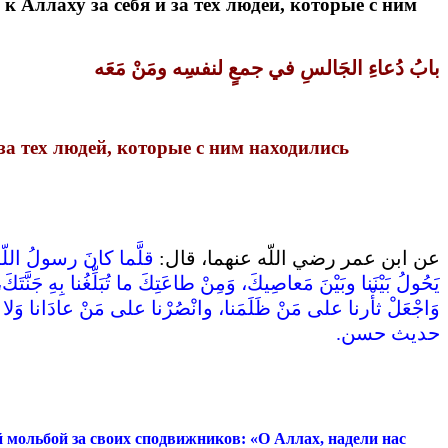
к Аллаху за себя и за тех людей, которые с ним
بابُ دُعاءِ الجَالسِ في جمعٍ لنفسِه ومَنْ مَعَه
 за тех людей, которые с ним находились
عن ابن عمر رضي اللّه عنهما، قال‏:‏
قلَّما كانَ رسولُ اللّ
يَحُولُ بَيْنَنا وبَيْنَ مَعاصِيكَ، وَمِنْ طاعَتِكَ ما تُبَلِّغُنا بِهِ جَنَّتَكَ،
وَاجْعَلْ ثأْرنا على مَنْ ظَلَمَنا، وانْصُرْنا على مَنْ عادَانا وَلا تَجْعَلْ
حديث حسن‏.‏
й мольбой за своих сподвижников: «О Аллах, надели нас