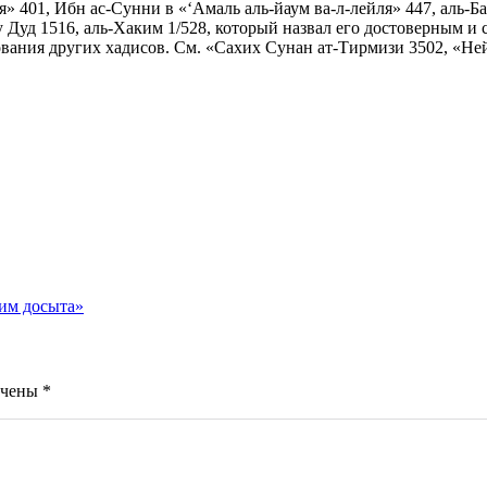
я» 401, Ибн ас-Сунни в «‘Амаль аль-йаум ва-л-лейля» 447, аль-
 Дуд 1516, аль-Хаким 1/528, который назвал его достоверным и 
ания других хадисов. См. «Сахих Сунан ат-Тирмизи 3502, «Нейль
дим досыта»
ечены
*