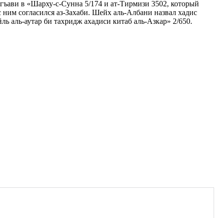
Багъави в «Шарху-с-Сунна 5/174 и ат-Тирмизи 3502, который
с ним согласился аз-Захаби. Шейх аль-Албани назвал хадис
 аль-аутар би тахридж ахадиси китаб аль-Азкар» 2/650.