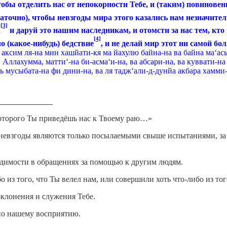
чтобы отделить нас от непокорно­сти Тебе, и (таким) повиновен
статочно), чтобы не­взгоды мира этого казались нам незначи
[3]
,
и даруй это нашим наследни­кам, и отомсти за нас тем, кто 
[4]
 (какое-нибудь) бедст­вие
, и не делай мир этот ни самой б
аксим ля-на мин хашйати-кя ма йахулю байна-на ва байна ма‘асы-
Аллахумма, матти‘-на би-асма‘и-на, ва абсари-на, ва куввати-на 
аль мусыбата-на фи дини-на, ва ля тадж‘али-д-дунйа акбара хамми-
_____________
оторого Ты приведёшь нас к Твоему раю…»
 невзгоды являются только посылаемыми свыше испытаниями, за 
хо­димости в обращениях за помощью к другим людям.
о из того, что Ты велел нам, или совершили хоть что-либо из тог
поклонения и служения Тебе.
пно нашему восприятию.