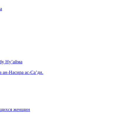
а
бу Ну’айма
а ан-Насира ас-Са’ди.
ающихся женщин