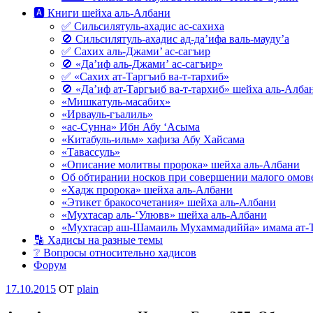
🅰 Книги шейха аль-Албани
✅ Сильсилятуль-ахадис ас-сахиха
🚫 Сильсилятуль-ахадис ад-да’ифа валь-мауду’а
✅ Сахих аль-Джами’ ас-сагъир
🚫 «Да’иф аль-Джами’ ас-сагъир»
✅ «Сахих ат-Таргъиб ва-т-тархиб»
🚫 «Да’иф ат-Таргъиб ва-т-тархиб» шейха аль-Алба
«Мишкатуль-масабих»
«Ирвауль-гъалиль»
«ас-Сунна» Ибн Абу ‘Асыма
«Китабуль-ильм» хафиза Абу Хайсама
«Тавассуль»
«Описание молитвы пророка» шейха аль-Албани
Об обтирании носков при совершении малого омове
«Хадж пророка» шейха аль-Албани
«Этикет бракосочетания» шейха аль-Албани
«Мухтасар аль-‘Улювв» шейха аль-Албани
«Мухтасар аш-Шамаиль Мухаммадиййа» имама ат-
🔡 Хадисы на разные темы
❔ Вопросы относительно хадисов
Форум
Опубликовано
17.10.2015
OT
plain