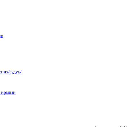
ни
ния/вудуъ/
Тирмизи