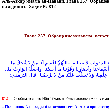
Аль-Азкар имама ан-Навави. Глава 257. Обращение
находились. Хадис № 812
Глава 257. Обращение человека, встрети
أصحابه‏:‏ ‏»‏اللَّهُمَّ اقْسِمْ لَنا مِنْ خَشْيَتِكَ ما
نا بأسْماعنا وأبْصَارِنا وَقُوَّتِنا ما أحْيَيْتَنا، واجْعَلْهُ الوَارِثَ منَّا
َ عِلْمِنا، وَلا تُسَلِّط عَلَيْنا مَنْ لا يَرْحمُنا‏»‏ قال الترمذي‏:‏
812
—
Сообщается, что Ибн ‘Умар, да будет доволен Аллах ими
– Посланник Аллаха, да благословит его Аллах и приветству