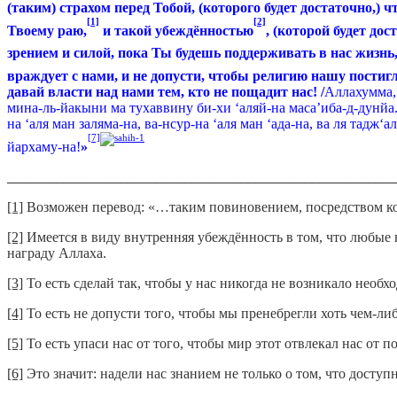
(таким) страхом перед Тобой, (ко­торого будет достаточно,) 
[1]
[2]
Твоему раю,
и такой убеждён­ностью
, (которой будет до
зрением и силой, пока Ты будешь поддерживать в нас жизнь
враждует с нами, и не до­пусти, чтобы религию нашу постигло
давай власти над нами тем, кто не пощадит нас! /
Аллахумма, 
мина-ль-йакыни ма тухаввину би-хи ‘аляй-на маса’иба-д-дунйа. 
на ‘аля ман заляма-на, ва-нсур-на ‘аля ман ‘ада-на, ва ля тадж‘
[7]
йархаму-на!
»
_______________________________________________________
[1]
Возможен перевод: «…таким повиновением, посредством к
[2]
Имеется в виду внутренняя убеждённость в том, что любые
награду Аллаха.
[3]
То есть сделай так, чтобы у нас никогда не возникало необ
[4]
То есть не допусти того, чтобы мы пренебрегли хоть чем-либ
[5]
То есть упаси нас от того, чтобы мир этот отвлекал нас от 
[6]
Это значит: надели нас знанием не только о том, что досту