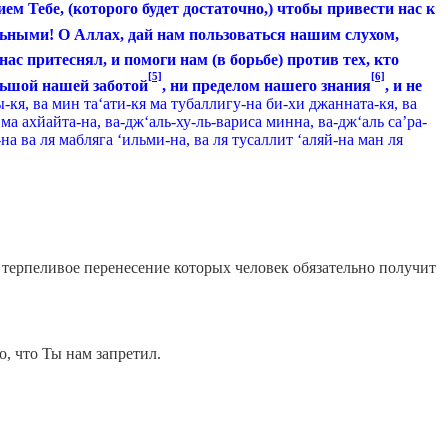
ием Тебе, (которого будет дос­таточно,) чтобы привести нас к
тельными! О Аллах, дай нам пользоваться нашим слухом,
нас притеснял, и по­моги нам (в борьбе) против тех, кто
[5]
[6]
ольшой нашей заботой
, ни пределом нашего знания
, и не
кя, ва мин та‘ати-кя ма тубаллигу-на би-хи джанната-кя, ва
ма ахйайта-на, ва-дж‘аль-ху-ль-вариса минна, ва-дж‘аль са’ра-
на ва ля мабляга ‘ильми-на, ва ля тусаллит ‘аляй-на ман ля
терпеливое перенесение которых человек обязательно получит
о, что Ты нам запретил.