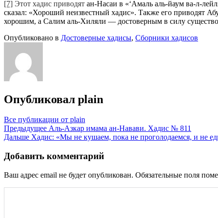
[7]
Этот хадис приводят
ан-Насаи в «‘Амаль аль-йаум ва-л-лейл
сказал: «Хороший неизвестный хадис». Также его приводят Абу
хорошим, а Салим аль-Хиляли — достоверным в силу существов
Опубликовано в
Достоверные хадисы
,
Сборники хадисов
Опубликовал
plain
Все публикации от plain
Навигация
Предыдущее
Аль-Азкар имама ан-Навави. Хадис № 811
Дальше
Хадис: «Мы не кушаем, пока не проголодаемся, и не е
по
записям
Добавить комментарий
Ваш адрес email не будет опубликован.
Обязательные поля пом