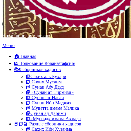
Энциклопедия хадисов
Перейти
Меню
к
содержимому
🏠 Главная
📖 Толкование Корана/тафсир/
📚9 сборников хадисов
📗Сахих аль-Бухари
📗 Сахих Муслим
📗 Сунан Абу Дауд
📗 «Сунан ат-Тирмизи»
📗 Сунан ан-Насаи
📗 Сунан Ибн Маджах
📗 Муватта имама Малика
📗Сунан ад-Дарими
📗»Муснад» имама Ахмада
📕📗📘 Разные сборники хадисов
📘 Сахих Ибн Хузайма