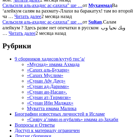
Сильсиля аль-ахадис ас-сахиха" ше …
от
Мухаммад
Ва
‘алейкум салям ва рахмату-Ллахи ва баракатух! там во второй
ча …
Читать далее
2 месяца назад
Сильсиля аль-ахадис ас-сахиха" ше …
от
Sultan
.Салам
алейкум ? Здесь разве нет опечатки в русском وبك نحيا وب
…
Читать далее
2 месяца назад
Рубрики
9 сборников хадисов/кутуб тис’а/
«Муснад» имама Ахмада
«Сахих аль-Бухари»
«Сахих Муслим»
«Сунан Абу Дауд»
«Сунан ад-Дарими»
«Сунан ан-Насаи».
«Сунан ат-Тирмизи»
«Сунан Ибн Маджах»
Муватта имама Малика
Биографии известных личностей в Исламе
«Сияру а’лями-н-нубаляъ» имама аз-Захаби
Вопросы и Ответы
Доступ к материалу ограничен
Другие сборники