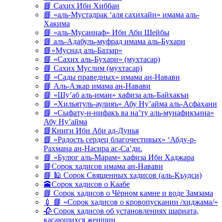
📘 Сахих Ибн Хиббан
📘 «аль-Мустадрак ‘аля сахихайн» имама аль-
Хакима
📘 «аль-Мусаннаф» Ибн Аби Шейбы
📘 аль-Адабуль-муфрад имама аль-Бухари
📘»Муснад аль-Баззар»
📘 «Сахих аль-Бухари» (мухтасар)
📘 Сахих Муслим (мухтасар)
📘 «Сады праведных» имама ан-Навави
📘 Аль-Азкар имама ан-Навави
📘 «Шу’аб аль-иман» хафиза аль-Байхакъи
📘 «Хильятуль-аулияъ» Абу Ну’айма аль-Асфахани
📘 «Сыфату-н-нифакъ ва на’ту аль-мунафикъина»
Абу Ну’айма
📘Книги Ибн Аби ад-Дунья
📘 «Радость сердец благочестивых» ‘Абду-р-
Рахмана ан-Насира ас-Са’ди.
📘 «Булюг аль-Марам» хафиза Ибн Хаджара
📘Сорок хадисов имама ан-Навави
📘 🕌 Сорок Священных хадисов (аль-Къудси)
🕋Сорок хадисов о Каабе
📘 Сорок хадисов о Чёрном камне и воде Замзама
💉 📘 «Сорок хадисов о кровопускании /хиджама/»
🥀 Сорок хадисов об установлениях шариата,
касающихся женщин