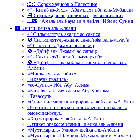
🇸🇩Сорок хадисов о Палестине
✅ «Китаб аз-Зухд» ‘Абдуллаха ибн аль-Мубарака
📘 Сорок хадисов, полезных для воспитания
🌅🌃«‘Амаль аль-йаум ва-л-лейля» Ибн ас-Сунни
🅰 Книги шейха аль-Албани
✅ Сильсилятуль-ахадис ас-сахиха
🚫 Сильсилятуль-ахадис ад-да’ифа валь-мауду’а
✅ Сахих аль-Джами’ ас-сагъир
🚫 «Да’иф аль-Джами’ ас-сагъир»
✅ «Сахих ат-Таргъиб ва-т-тархиб»
🚫 «Да’иф ат-Таргъиб ва-т-тархиб» шейха аль-
Албани
«Мишкатуль-масабих»
«Ирвауль-гъалиль»
«ас-Сунна» Ибн Абу ‘Асыма
«Китабуль-ильм» хафиза Абу Хайсама
«Тавассуль»
«Описание молитвы пророка» шейха аль-Албани
Об обтирании носков при совершении малого
омовения/вудуъ/
«Хадж пророка» шейха аль-Албани
«Этикет бракосочетания» шейха аль-Албани
«Мухтасар аль-‘Улювв» шейха аль-Албани
«Мухтасар аш-Шамаиль Мухаммадиййа» имама