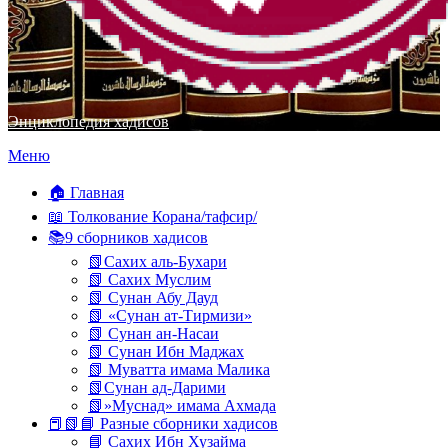
Энциклопедия хадисов
Перейти
Меню
к
содержимому
🏠 Главная
📖 Толкование Корана/тафсир/
📚9 сборников хадисов
📗Сахих аль-Бухари
📗 Сахих Муслим
📗 Сунан Абу Дауд
📗 «Сунан ат-Тирмизи»
📗 Сунан ан-Насаи
📗 Сунан Ибн Маджах
📗 Муватта имама Малика
📗Сунан ад-Дарими
📗»Муснад» имама Ахмада
📕📗📘 Разные сборники хадисов
📘 Сахих Ибн Хузайма