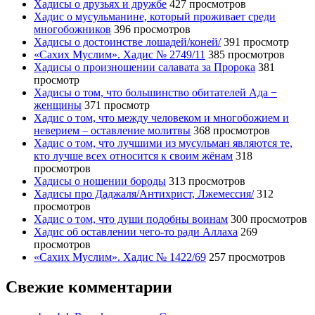
Хадисы о друзьях и дружбе
427 просмотров
Хадис о мусульманине, который проживает среди
многобожников
396 просмотров
Хадисы о достоинстве лошадей/коней/
391 просмотр
«Сахих Муслим». Хадис № 2749/11
385 просмотров
Хадисы о произношении салавата за Пророка
381
просмотр
Хадисы о том, что большинство обитателей Ада −
женщины
371 просмотр
Хадис о том, что между человеком и многобожием и
неверием – оставление молитвы
368 просмотров
Хадис о том, что лучшими из мусульман являются те,
кто лучше всех относится к своим жёнам
318
просмотров
Хадисы о ношении бороды
313 просмотров
Хадисы про Даджаля/Антихрист, Лжемессия/
312
просмотров
Хадис о том, что души подобны воинам
300 просмотров
Хадис об оставлении чего-то ради Аллаха
269
просмотров
«Сахих Муслим». Хадис № 1422/69
257 просмотров
Свежие комментарии