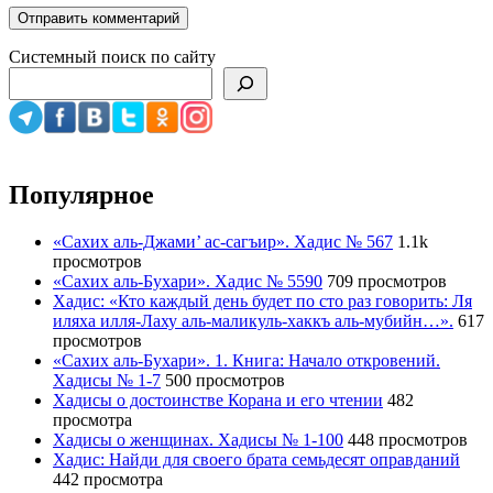
Системный поиск по сайту
Популярное
«Сахих аль-Джами’ ас-сагъир». Хадис № 567
1.1k
просмотров
«Сахих аль-Бухари». Хадис № 5590
709 просмотров
Хадис: «Кто каждый день будет по сто раз говорить: Ля
иляха илля-Лаху аль-маликуль-хаккъ аль-мубийн…».
617
просмотров
«Сахих аль-Бухари». 1. Книга: Начало откровений.
Хадисы № 1-7
500 просмотров
Хадисы о достоинстве Корана и его чтении
482
просмотра
Хадисы о женщинах. Хадисы № 1-100
448 просмотров
Хадис: Найди для своего брата семьдесят оправданий
442 просмотра