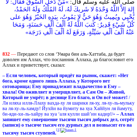
صلى اللّه عليه وسلم قال‏:
‏ ‏»‏مَنْ دَخَلَ السُّوقَ فقالَ‏:‏ لا
إِلهَ إِلاَّ اللَّهُ وَحْدَهُ لا شَريكَ لَهُ، لَهُ المُلْكُ وَلَهُ الحَمْدُ،
يُحْيِي ويُمِيتُ وَهُوَ حَيٌّ لا يَمُوتُ، بِيَدِهِ الخَيْرُ وَهُوَ على
كُلّ شَيْءٍ قَدِيرٌ‏:‏ كَتبَ اللَّهُ لَهُ ألْفَ ألْفِ حَسَنَةٍ، وَمَحَا
عَنْهُ ألْفَ ألْفِ سَيِّئْةٍ، وَرَفَعَ لَهُ ألْفَ ألْفِ دَرَجَة‏»‏ ‏
832
—
Передают со слов ‘Умара бин аль-Хаттаба, да будет
доволен им Аллах, что посланник Аллаха, да благословит его
Аллах и приветствует, сказал:
– Если человек, который придёт на рынок, скажет: «Нет
бога, кроме одного лишь Аллаха, у Которого нет
сотоварища; Ему принадлежит владычество и Ему –
хвала! Он оживляет и умерщвляет, а Сам Он – Живой,
Который не умрёт; в деснице Его благо, и Он всё может!
/
Ля иляха илля-Ллаху вахда-ху ля шарикя ля-ху, ля-ху-ль-мульку
ва ля-ху-ль-хамду! Йухйи ва йумиту ва хуа Хаййун ля йамуту,
би-яди-хи-ль-хайру ва хуа ‘аля кулли шай’ин кадир!/»
– Аллах
запишет ему совершение тысячи тысяч добрых дел, сотрёт
(записи) о тысяче тысяч его дурных дел и возвысит его на
[1]
тысячу тысяч ступеней.