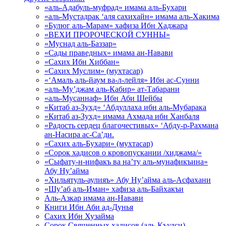
«аль-Адабуль-муфрад» имама аль-Бухари
«аль-Мустадрак ‘аля сахихайн» имама аль-Хакима
«Булюг аль-Марам» хафиза Ибн Хаджара
«ВЕХИ ПРОРОЧЕСКОЙ СУННЫ»
«Муснад аль-Баззар»
«Сады праведных» имама ан-Навави
«Сахих Ибн Хиббан»
«Сахих Муслим» (мухтасар)
«‘Амаль аль-йаум ва-л-лейля» Ибн ас-Сунни
«аль-Му’джам аль-Кабир» ат-Табарани
«аль-Мусаннаф» Ибн Аби Шейбы
«Китаб аз-Зухд» ‘Абдуллаха ибн аль-Мубарака
«Китаб аз-Зухд» имама Ахмада ибн Ханбаля
«Радость сердец благочестивых» ‘Абду-р-Рахмана
ан-Насира ас-Са’ди.
«Сахих аль-Бухари» (мухтасар)
«Сорок хадисов о кровопускании /хиджама/»
«Сыфату-н-нифакъ ва на’ту аль-мунафикъина»
Абу Ну’айма
«Хильятуль-аулияъ» Абу Ну’айма аль-Асфахани
«Шу’аб аль-Иман» хафиза аль-Байхакъи
Аль-Азкар имама ан-Навави
Книги Ибн Аби ад-Дунья
Сахих Ибн Хузайма
Сорок Священных хадисов (аль-Къудси)