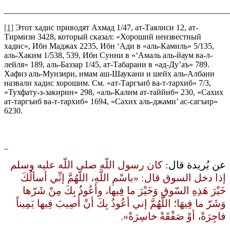
_______________________________________________________
[1]
Этот хадис приводят Ахмад 1/47, ат-Таялиси 12, ат-
Тирмизи 3428, который сказал: «Хороший неизвестный
хадис», Ибн Маджах 2235, Ибн ‘Ади в «аль-Камиль» 5/135,
аль-Хаким 1/538, 539, Ибн Сунни в «‘Амаль аль-йаум ва-л-
лейля» 189, аль-Баззар 1/45, ат-Табарани в «ад-Ду’аъ» 789.
Хафиз аль-Мунзири, имам аш-Шаукани и шейх аль-Албани
назвали хадис хорошим. См. «ат-Таргъиб ва-т-тархиб» 7/3,
«Тухфату-з-закирин» 298, «аль-Калим ат-таййиб» 230, «Сахих
ат-таргъиб ва-т-тархиб» 1694, «Сахих аль-джами’ ас-сагъир»
6230.
_
عن بُريدة قال‏:‏
كان رسول اللّه صلى اللّه عليه وسلم
إذا دخل السوق قال‏:‏ ‏«‏باسْمِ اللَّهِ، اللَّهُمَّ إنِّي أسألُكَ
خَيْرَ هَذِهِ السّوقِ وَخَيْرَ ما فِيها، وأعُوذُ بِكَ مِنْ شَرّها
وَشَرّ ما فِيهَا؛ اللَّهُمَّ إني أعُوذُ بِكَ أنْ أُصِيبَ فِيها يَمِيناً
فاجِرَةً، أوْ صَفْقَةً خاسِرَةً‏»‏‏.