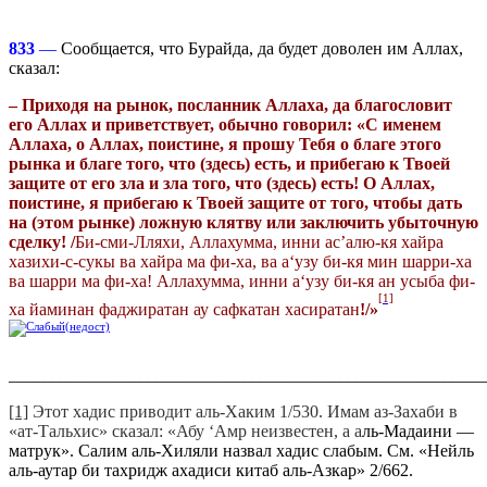
833
—
Сообщается, что Бурайда, да будет доволен им Аллах,
сказал:
– Приходя на рынок, посланник Аллаха, да благословит
его Аллах и приветствует, обычно говорил: «С именем
Аллаха, о Аллах, поистине, я прошу Тебя о благе этого
рынка и благе того, что (здесь) есть, и прибегаю к Твоей
защите от его зла и зла того, что (здесь) есть! О Аллах,
поистине, я прибегаю к Твоей защите от того, чтобы дать
на (этом рынке) ложную клятву или заключить убыточную
сделку! /
Би-сми-Лляхи, Аллахумма, инни ас’алю-кя хайра
хазихи-с-сукы ва хайра ма фи-ха, ва а‘узу би-кя мин шарри-ха
ва шарри ма фи-ха! Аллахумма, инни а‘узу би-кя ан усыба фи-
[1]
ха йаминан фаджиратан ау сафкатан хасиратан
!/»
_______________________________________________________
[1]
Этот хадис приводит аль-Хаким 1/530. Имам аз-Захаби в
«ат-Тальхис» сказал: «Абу ‘Амр неизвестен, а а
ль-Мадаини —
матрук». Салим аль-Хиляли назвал хадис слабым. См. «Нейль
аль-аутар би тахридж ахадиси китаб аль-Азкар» 2/662.