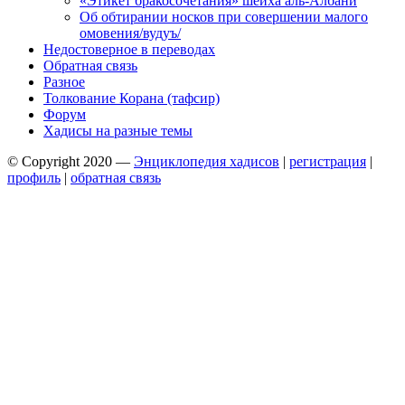
«Этикет бракосочетания» шейха аль-Албани
Об обтирании носков при совершении малого
омовения/вудуъ/
Недостоверное в переводах
Обратная связь
Разное
Толкование Корана (тафсир)
Форум
Хадисы на разные темы
© Copyright 2020 —
Энциклопедия хадисов
|
регистрация
|
профиль
|
обратная связь
Wisteria Theme by
WPFriendship
⋅
Powered by
WordPress