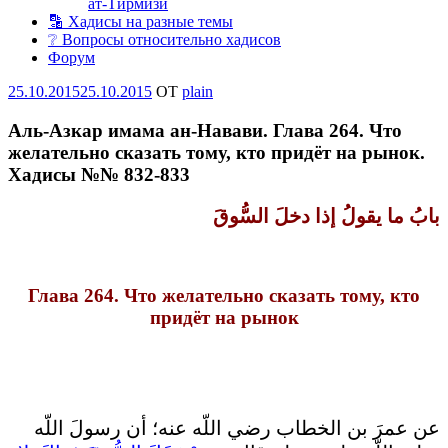
ат-Тирмизи
🔡 Хадисы на разные темы
❔ Вопросы относительно хадисов
Форум
Опубликовано
25.10.2015
25.10.2015
OT
plain
Аль-Азкар имама ан-Навави. Глава 264. Что
желательно сказать тому, кто придёт на рынок.
Хадисы №№ 832-833
بابُ ما يقولُ إذا دخلَ السُّوقَ
Глава 264. Что желательно сказать тому, кто
придёт на рынок
عن عمرَ بن الخطاب رضي اللّه عنه؛ أن رسولَ اللّه