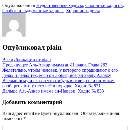
Опубликовано в
Недостоверные хадисы
,
Сборники хадисов
,
Слабые и выдуманные хадисы
,
Хорошие хадисы
Опубликовал
plain
Все публикации от plain
Навигация
Предыдущее
Аль-Азкар имама ан-Навави. Глава 263.
Желательно, чтобы человек, у которого спрашивают о его
по
делах и делах тех, кого он любит, воздал хвалу Аллаху
записям
Всевышнему и сказал что-нибудь в ответ, если он может
сообщить, что у него всё в порядке. Хадис № 831
Дальше
Аль-Азкар имама ан-Навави. Хадис № 833
Добавить комментарий
Ваш адрес email не будет опубликован.
Обязательные поля
помечены
*