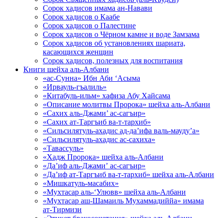
Сорок хадисов имама ан-Навави
Сорок хадисов о Каабе
Сорок хадисов о Палестине
Сорок хадисов о Чёрном камне и воде Замзама
Сорок хадисов об установлениях шариата,
касающихся женщин
Сорок хадисов, полезных для воспитания
Книги шейха аль-Албани
«ас-Сунна» Ибн Аби ‘Асыма
«Ирвауль-гъалиль»
«Китабуль-ильм» хафиза Абу Хайсама
«Описание молитвы Пророка» шейха аль-Албани
«Сахих аль-Джами’ ас-сагъир»
«Сахих ат-Таргъиб ва-т-тархиб»
«Сильсилятуль-ахадис ад-да’ифа валь-мауду’а»
«Сильсилятуль-ахадис ас-сахиха»
«Тавассуль»
«Хадж Пророка» шейха аль-Албани
«Да’иф аль-Джами’ ас-сагъир»
«Да’иф ат-Таргъиб ва-т-тархиб» шейха аль-Албани
«Мишкатуль-масабих»
«Мухтасар аль-‘Улювв» шейха аль-Албани
«Мухтасар аш-Шамаиль Мухаммадиййа» имама
ат-Тирмизи