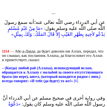
—
عن أبي الدرداء رضي اللّه تعالى عنه؛أنه سمعَ رسولَ
اللّه صلى اللّه عليه وسلم يقول‏:‏ ‏
«‏مَا مِنْ عَبْدٍ مُسْلمٍ
يَدْعُو لأخِيهِ بِظَهْرِ الغَيْبِ إِلاَّ قَالَ المَلَكُ‏:‏ وَلَكَ بِمِثْلٍ‏»‏
1114
—
Абу-д-Дарда, да будет доволен им Аллах, передал, что
он слышал, как посланник Аллаха, да благословит его Аллах
и приветствует, сказал:
– (Когда) любой раб (Аллаха), исповедующий ислам,
обращается к Аллаху с мольбой за своего отсутствующего
брата (по вере), ангел, (который находится рядом с ним,)
всегда говорит: «И тебе (да будет) то же!»
[6]
وفي رواية أخرى في صحيح مسلم عن أبي الدرداء أنَّ
رسول اللّه صلى اللّه عليه وسلم كان يقول‏:
‏ ‏»‏دَعْوَةُ