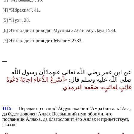
[4] “Ибрахим”, 41.
[5] “Нух”, 28.
[6] Этот хадис приводят Муслим 2732 и Абу Дауд 1534.
[7] Этот хадис при
водит Муслим 2733.
—
عن ابن عمر رضي اللّه تعالى عنهما؛أن رسول اللّه
صلى اللّه عليه وسلم قال‏:‏
‏»‏أسْرَعُ الدُّعاءِ إجابَةً دَعْوَةُ
.
غائِبٍ لِغائبٍ‏»‏ ضعّفه الترمذي‏
1115
—
Передают со слов ‘Абдуллаха бин ‘Амра бин аль-‘Аса,
да будет доволен Аллах Всевышний ими обоими, что
посланник Аллаха, да благословит его Аллах и приветствует,
сказал: