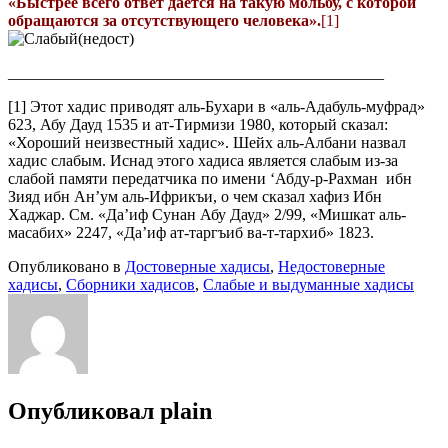
«Быстрее всего ответ даётся на такую мольбу, с которой
обращаются за отсутствующего человека».
[1]
_______________________________________________
[1] Этот хадис приводят аль-Бухари в «аль-Адабуль-муфрад»
623, Абу Дауд 1535 и ат-Тирмизи 1980, который сказал:
«Хороший неизвестный хадис». Шейх аль-Албани назвал
хадис слабым. Иснад этого хадиса является слабым из-за
слабой памяти передатчика по имени ‘Абду-р-Рахман ибн
Зияд ибн Ан’ум аль-Ифрикъи, о чем сказал хафиз Ибн
Хаджар. См. «Да’иф Сунан Абу Дауд» 2/99, «Мишкат аль-
масабих» 2247, «Да’иф ат-таргъиб ва-т-тархиб» 1823.
Опубликовано в
Достоверные хадисы
,
Недостоверные
хадисы
,
Сборники хадисов
,
Слабые и выдуманные хадисы
Опубликовал
plain