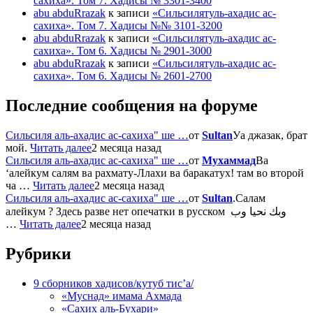
сахиха». Том 7. Хадисы № 3301-3400
abu abduRrazak
к записи
«Сильсилятуль-ахадис ас-
сахиха». Том 7. Хадисы №№ 3101-3200
abu abduRrazak
к записи
«Сильсилятуль-ахадис ас-
сахиха». Том 6. Хадисы № 2901-3000
abu abduRrazak
к записи
«Сильсилятуль-ахадис ас-
сахиха». Том 6. Хадисы № 2601-2700
Последние сообщения на форуме
Сильсиля аль-ахадис ас-сахиха" ше …
от
Sultan
Уа джазак, брат
мой.
Читать далее
2 месяца назад
Сильсиля аль-ахадис ас-сахиха" ше …
от
Мухаммад
Ва
‘алейкум салям ва рахмату-Ллахи ва баракатух! там во второй
ча …
Читать далее
2 месяца назад
Сильсиля аль-ахадис ас-сахиха" ше …
от
Sultan
.Салам
алейкум ? Здесь разве нет опечатки в русском وبك نحيا وب
…
Читать далее
2 месяца назад
Рубрики
9 сборников хадисов/кутуб тис’а/
«Муснад» имама Ахмада
«Сахих аль-Бухари»