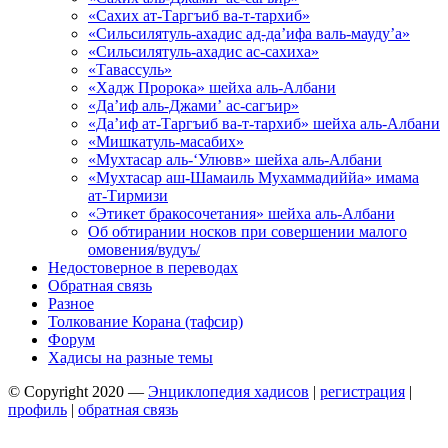
«Сахих ат-Таргъиб ва-т-тархиб»
«Сильсилятуль-ахадис ад-да’ифа валь-мауду’а»
«Сильсилятуль-ахадис ас-сахиха»
«Тавассуль»
«Хадж Пророка» шейха аль-Албани
«Да’иф аль-Джами’ ас-сагъир»
«Да’иф ат-Таргъиб ва-т-тархиб» шейха аль-Албани
«Мишкатуль-масабих»
«Мухтасар аль-‘Улювв» шейха аль-Албани
«Мухтасар аш-Шамаиль Мухаммадиййа» имама
ат-Тирмизи
«Этикет бракосочетания» шейха аль-Албани
Об обтирании носков при совершении малого
омовения/вудуъ/
Недостоверное в переводах
Обратная связь
Разное
Толкование Корана (тафсир)
Форум
Хадисы на разные темы
© Copyright 2020 —
Энциклопедия хадисов
|
регистрация
|
профиль
|
обратная связь
Wisteria Theme by
WPFriendship
⋅
Powered by
WordPress