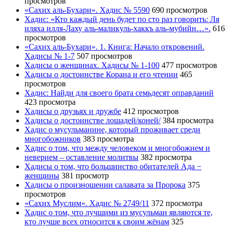
просмотров
«Сахих аль-Бухари». Хадис № 5590
690 просмотров
Хадис: «Кто каждый день будет по сто раз говорить: Ля
иляха илля-Лаху аль-маликуль-хаккъ аль-мубийн…».
616
просмотров
«Сахих аль-Бухари». 1. Книга: Начало откровений.
Хадисы № 1-7
507 просмотров
Хадисы о женщинах. Хадисы № 1-100
477 просмотров
Хадисы о достоинстве Корана и его чтении
465
просмотров
Хадис: Найди для своего брата семьдесят оправданий
423 просмотра
Хадисы о друзьях и дружбе
412 просмотров
Хадисы о достоинстве лошадей/коней/
384 просмотра
Хадис о мусульманине, который проживает среди
многобожников
383 просмотра
Хадис о том, что между человеком и многобожием и
неверием – оставление молитвы
382 просмотра
Хадисы о том, что большинство обитателей Ада −
женщины
381 просмотр
Хадисы о произношении салавата за Пророка
375
просмотров
«Сахих Муслим». Хадис № 2749/11
372 просмотра
Хадис о том, что лучшими из мусульман являются те,
кто лучше всех относится к своим жёнам
325