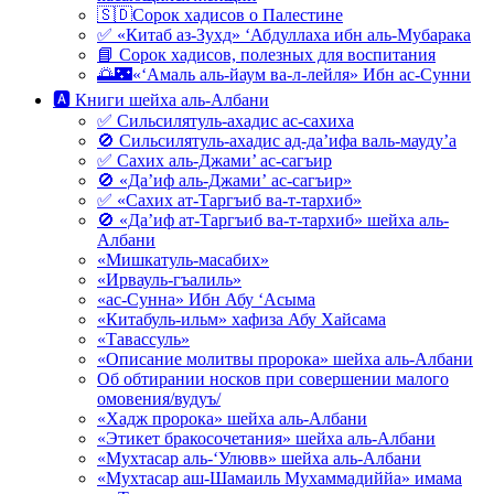
🇸🇩Сорок хадисов о Палестине
✅ «Китаб аз-Зухд» ‘Абдуллаха ибн аль-Мубарака
📘 Сорок хадисов, полезных для воспитания
🌅🌃«‘Амаль аль-йаум ва-л-лейля» Ибн ас-Сунни
🅰 Книги шейха аль-Албани
✅ Сильсилятуль-ахадис ас-сахиха
🚫 Сильсилятуль-ахадис ад-да’ифа валь-мауду’а
✅ Сахих аль-Джами’ ас-сагъир
🚫 «Да’иф аль-Джами’ ас-сагъир»
✅ «Сахих ат-Таргъиб ва-т-тархиб»
🚫 «Да’иф ат-Таргъиб ва-т-тархиб» шейха аль-
Албани
«Мишкатуль-масабих»
«Ирвауль-гъалиль»
«ас-Сунна» Ибн Абу ‘Асыма
«Китабуль-ильм» хафиза Абу Хайсама
«Тавассуль»
«Описание молитвы пророка» шейха аль-Албани
Об обтирании носков при совершении малого
омовения/вудуъ/
«Хадж пророка» шейха аль-Албани
«Этикет бракосочетания» шейха аль-Албани
«Мухтасар аль-‘Улювв» шейха аль-Албани
«Мухтасар аш-Шамаиль Мухаммадиййа» имама