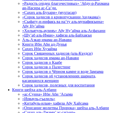
«Радость сердец благочестивых» ‘Абду-р-Рахмана
ан-Насира ас-Са’ди.
«Сахих аль-Бухари» (мухтасар)
«Сорок хадисов о кровопускании /хиджама/»
«Сыфату-н-нифакъ ва на’ту аль-мунафикъина»
Абу Ну’айма
«Хильятуль-аулияъ» Абу Ну’айма аль-Асфахани
«Шу’аб аль-Иман» хафиза аль-Байхакъи
Аль-Азкар имама ан-Навави
Книги Ибн Аби ад-Дунья
Сахих Ибн Хузайма
Сорок Священных хадисов (аль-Къудси)
Сорок хадисов имама ан-Навави
Сорок хадисов о Каабе
Сорок хадисов о Палестине
Сорок хадисов о Чёрном камне и воде Замзама
Сорок хадисов об установлениях шариата,
касающихся женщин
Сорок хадисов, полезных для воспитания
Книги шейха аль-Албани
«ас-Сунна» Ибн Аби ‘Асыма
«Ирвауль-гъалиль»
«Китабуль-ильм» хафиза Абу Хайсама
«Описание молитвы Пророка» шейха аль-Албани
«Сахих аль-Джами’ ас-сагъир»