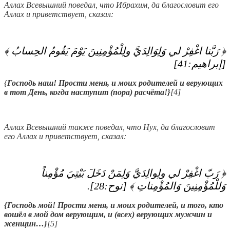
Аллах Всевышний поведал, что Ибрахим, да благословит его
Аллах и приветствует, сказал:
﴿ ‏رَبَّنا اغْفِرْ لي وَلِوَالِدَيَّ ولِلْمُؤْمِنِينَ يَوْمَ يَقُومُ الحِسابُ‏ ﴾‏
‏[‏إبراهيم‏:‏41‏]‏
{
Господь наш! Прости меня, и моих родителей и верующих
в тот День, когда наступит (пора) расчёта!
}
[4]
Аллах Всевышний также поведал, что Нух, да благословит
его Аллах и приветствует, сказал:
﴿ ‏رَبّ اغْفِرْ لي ولِوالِدَيَّ وَلِمَنْ دَخَلَ بَيْتِيَ مُؤْمِناً
وَللْمُؤْمِنِينَ وَالمُؤْمِناتِ‏ ﴾‏ ‏[‏نوح‏:‏28‏]‏‏.‏
{
Господь мой! Прости меня, и моих родителей, и того, кто
вошёл в мой дом верующим, и (всех) верующих мужчин и
женщин…
}
[5]