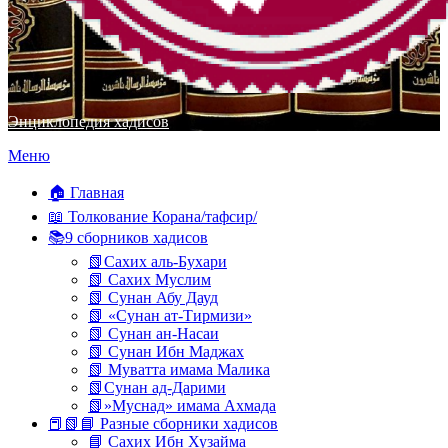
Энциклопедия хадисов
Перейти
Меню
к
содержимому
🏠 Главная
📖 Толкование Корана/тафсир/
📚9 сборников хадисов
📗Сахих аль-Бухари
📗 Сахих Муслим
📗 Сунан Абу Дауд
📗 «Сунан ат-Тирмизи»
📗 Сунан ан-Насаи
📗 Сунан Ибн Маджах
📗 Муватта имама Малика
📗Сунан ад-Дарими
📗»Муснад» имама Ахмада
📕📗📘 Разные сборники хадисов
📘 Сахих Ибн Хузайма