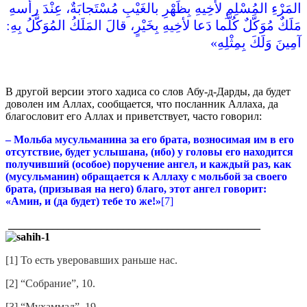
المَرْءِ المُسْلِمِ لأخِيهِ بِظَهْرِ بالغَيْبِ مُسْتَجابَةٌ، عِنْدَ رأسهِ
مَلَكٌ مُوَكَّلٌ كُلَّما دَعا لأخِيهِ بِخَيْرٍ، قالَ المَلَكُ المُوَكَّلُ بِهِ‏:‏
آمِينَ وَلَكَ بِمِثْلِهِ‏»‏ ‏
В другой версии этого хадиса со слов Абу-д-Дарды, да будет
доволен им Аллах, сообщается, что посланник Аллаха, да
благословит его Аллах и приветствует, часто говорил:
– Мольба мусульманина за его брата, возносимая им в его
отсутствие, будет услышана, (ибо) у головы его находится
получивший (особое) поручение ангел, и каждый раз, как
(мусульманин) обращается к Аллаху с мольбой за своего
брата, (призывая на него) благо, этот ангел говорит:
«Амин, и (да будет) тебе то же!»
[7]
______________________________________________
[1] То есть уверовавших раньше нас.
[2] “Собрание”, 10.
[3] “Мухаммад”, 19.