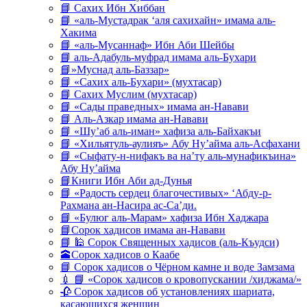
📘 Сахих Ибн Хиббан
📘 «аль-Мустадрак ‘аля сахихайн» имама аль-
Хакима
📘 «аль-Мусаннаф» Ибн Аби Шейбы
📘 аль-Адабуль-муфрад имама аль-Бухари
📘»Муснад аль-Баззар»
📘 «Сахих аль-Бухари» (мухтасар)
📘 Сахих Муслим (мухтасар)
📘 «Сады праведных» имама ан-Навави
📘 Аль-Азкар имама ан-Навави
📘 «Шу’аб аль-иман» хафиза аль-Байхакъи
📘 «Хильятуль-аулияъ» Абу Ну’айма аль-Асфахани
📘 «Сыфату-н-нифакъ ва на’ту аль-мунафикъина»
Абу Ну’айма
📘Книги Ибн Аби ад-Дунья
📘 «Радость сердец благочестивых» ‘Абду-р-
Рахмана ан-Насира ас-Са’ди.
📘 «Булюг аль-Марам» хафиза Ибн Хаджара
📘Сорок хадисов имама ан-Навави
📘 🕌 Сорок Священных хадисов (аль-Къудси)
🕋Сорок хадисов о Каабе
📘 Сорок хадисов о Чёрном камне и воде Замзама
💉 📘 «Сорок хадисов о кровопускании /хиджама/»
🥀 Сорок хадисов об установлениях шариата,
касающихся женщин