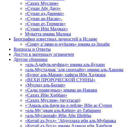
«Сахих Муслим»
«Сунан Абу Дауд»
«Сунан ад-Дарими»
«Сунан ан-Насаи».
«Сунан ат-Тирмизи»
«Сунан Ибн Маджах»
Муватта имама Малика
Биографии известных личностей в Исламе
«Сияру а’лями-н-нубаляъ» имама аз-Захаби
Вопросы и Ответы
Доступ к материалу ограничен
Другие сборники
«аль-Адабуль-муфрад» имама аль-Бухари
«аль-Мустадрак ‘аля сахихайн» имама аль-Хакима
«Булюг аль-Марам» хафиза Ибн Хаджара
«ВЕХИ ПРОРОЧЕСКОЙ СУННЫ»
«Муснад аль-Баззар»
«Сады праведных» имама ан-Навави
«Сахих Ибн Хиббан»
«Сахих Муслим» (мухтасар)
«‘Амаль аль-йаум ва-л-лейля» Ибн ас-Сунни
«аль-Му’джам аль-Кабир» ат-Табарани
«аль-Мусаннаф» Ибн Аби Шейбы
«Китаб аз-Зухд» ‘Абдуллаха ибн аль-Мубарака
«Китаб аз-Зухд» имама Ахмада ибн Ханбаля