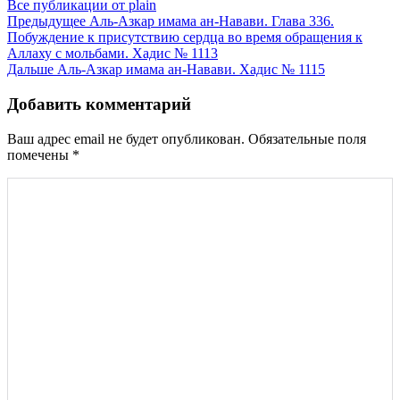
Все публикации от plain
Навигация
Предыдущее
Аль-Азкар имама ан-Навави. Глава 336.
Побуждение к присутствию сердца во время обращения к
по
Аллаху с мольбами. Хадис № 1113
записям
Дальше
Аль-Азкар имама ан-Навави. Хадис № 1115
Добавить комментарий
Ваш адрес email не будет опубликован.
Обязательные поля
помечены
*