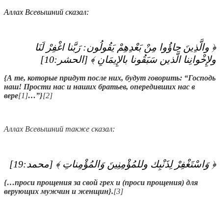
Аллах Всевышний сказал:
﴿ ‏والَّذِينَ جاؤُوا مِنْ بَعْدِهِمْ يَقُولُون‏:‏ رَبَّنا اغْفِرْ لَنَا
ولإِخْوانِنا الَّذين سَبَقُونا بالإِيمَانِ‏ ﴾‏ ‏[‏الحشر‏:‏10‏]‏
{
А те, которые придут после них, будут говорить: “Господь
наш! Прости нас и наших братьев, опередивших нас в
вере
[1]
…”
}
[2]
Аллах Всевышний также сказал:
﴿ ‏وَاسْتَغْفِرْ لِذَنْبِك وللمُؤْمِنِينَ وَالمُؤْمِناتِ‏ ﴾‏ ‏[‏محمد‏:‏19‏]‏
{
…проси прощения за свой грех и (проси прощения) для
верующих мужчин и женщин
}
.
[3]