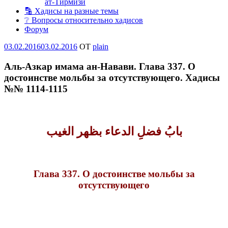
ат-Тирмизи
🔡 Хадисы на разные темы
❔ Вопросы относительно хадисов
Форум
Опубликовано
03.02.2016
03.02.2016
OT
plain
Аль-Азкар имама ан-Навави. Глава 337. О
достоинстве мольбы за отсутствующего. Хадисы
№№ 1114-1115
بابُ فضلِ الدعاء بظهر الغيب
Глава 337. О достоинстве мольбы за
отсутствующего