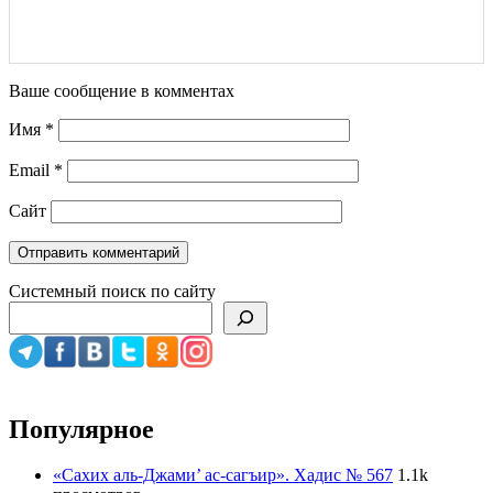
Ваше сообщение в комментах
Имя
*
Email
*
Сайт
Системный поиск по сайту
Популярное
«Сахих аль-Джами’ ас-сагъир». Хадис № 567
1.1k