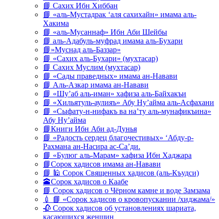
📘 Сахих Ибн Хиббан
📘 «аль-Мустадрак ‘аля сахихайн» имама аль-
Хакима
📘 «аль-Мусаннаф» Ибн Аби Шейбы
📘 аль-Адабуль-муфрад имама аль-Бухари
📘»Муснад аль-Баззар»
📘 «Сахих аль-Бухари» (мухтасар)
📘 Сахих Муслим (мухтасар)
📘 «Сады праведных» имама ан-Навави
📘 Аль-Азкар имама ан-Навави
📘 «Шу’аб аль-иман» хафиза аль-Байхакъи
📘 «Хильятуль-аулияъ» Абу Ну’айма аль-Асфахани
📘 «Сыфату-н-нифакъ ва на’ту аль-мунафикъина»
Абу Ну’айма
📘Книги Ибн Аби ад-Дунья
📘 «Радость сердец благочестивых» ‘Абду-р-
Рахмана ан-Насира ас-Са’ди.
📘 «Булюг аль-Марам» хафиза Ибн Хаджара
📘Сорок хадисов имама ан-Навави
📘 🕌 Сорок Священных хадисов (аль-Къудси)
🕋Сорок хадисов о Каабе
📘 Сорок хадисов о Чёрном камне и воде Замзама
💉 📘 «Сорок хадисов о кровопускании /хиджама/»
🥀 Сорок хадисов об установлениях шариата,
касающихся женщин