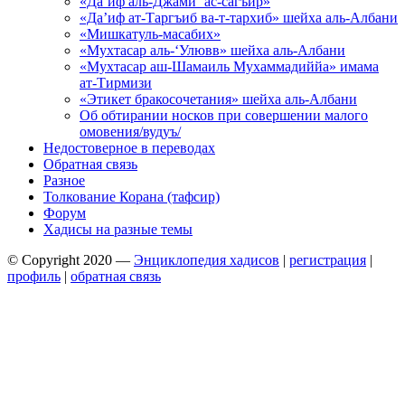
«Да’иф аль-Джами’ ас-сагъир»
«Да’иф ат-Таргъиб ва-т-тархиб» шейха аль-Албани
«Мишкатуль-масабих»
«Мухтасар аль-‘Улювв» шейха аль-Албани
«Мухтасар аш-Шамаиль Мухаммадиййа» имама
ат-Тирмизи
«Этикет бракосочетания» шейха аль-Албани
Об обтирании носков при совершении малого
омовения/вудуъ/
Недостоверное в переводах
Обратная связь
Разное
Толкование Корана (тафсир)
Форум
Хадисы на разные темы
© Copyright 2020 —
Энциклопедия хадисов
|
регистрация
|
профиль
|
обратная связь
Wisteria Theme by
WPFriendship
⋅
Powered by
WordPress