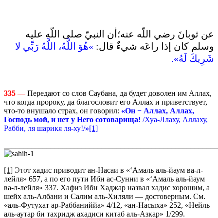
عن ثوبانَ رضي اللّه عنه؛أن النبيّ صلى اللّه عليه
وسلم كان إذا راعَه شيءٌ قال‏:‏
‏»‏هُوَ اللَّهُ، اللَّهُ رَبِّي لا
شَرِيكَ لَهُ‏»‏‏.‏
335
—
Передают со слов Саубана, да будет доволен им Аллах,
что когда пророку, да благословит его Аллах и приветствует,
что-то внушало страх, он говорил:
«Он −
Аллах, Аллах,
Господь мой, и нет у Него сотов
арища!
/Хуа-Ллаху, Аллаху,
Рабби, ля шарикя ля-ху!/
»
[1]
_______________________________________________________
[1]
Это
т хадис приводит ан-Насаи в «‘Амаль аль-йаум ва-л-
лейля» 657, а по его пути Ибн ас-Сунни в «‘Амаль аль-йаум
ва-л-лейля» 337. Хафиз Ибн Хаджар назвал хадис хорошим, а
шейх аль-Албани и Салим аль-Хиляли — достоверным. См.
«аль-Футухат ар-Раббаниййа» 4/12, «ан-Насыха» 252, «Нейль
аль-аутар би тахридж ахадиси китаб аль-Азкар» 1/299.