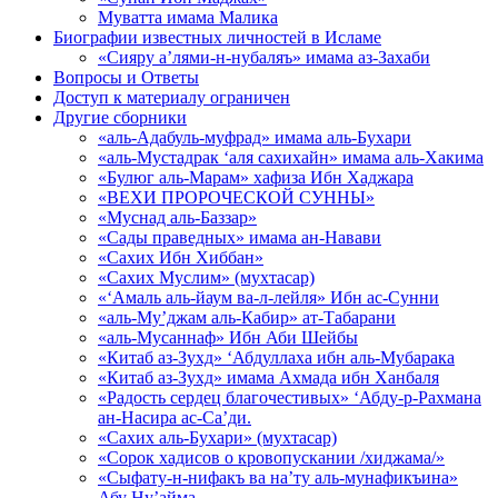
Муватта имама Малика
Биографии известных личностей в Исламе
«Сияру а’лями-н-нубаляъ» имама аз-Захаби
Вопросы и Ответы
Доступ к материалу ограничен
Другие сборники
«аль-Адабуль-муфрад» имама аль-Бухари
«аль-Мустадрак ‘аля сахихайн» имама аль-Хакима
«Булюг аль-Марам» хафиза Ибн Хаджара
«ВЕХИ ПРОРОЧЕСКОЙ СУННЫ»
«Муснад аль-Баззар»
«Сады праведных» имама ан-Навави
«Сахих Ибн Хиббан»
«Сахих Муслим» (мухтасар)
«‘Амаль аль-йаум ва-л-лейля» Ибн ас-Сунни
«аль-Му’джам аль-Кабир» ат-Табарани
«аль-Мусаннаф» Ибн Аби Шейбы
«Китаб аз-Зухд» ‘Абдуллаха ибн аль-Мубарака
«Китаб аз-Зухд» имама Ахмада ибн Ханбаля
«Радость сердец благочестивых» ‘Абду-р-Рахмана
ан-Насира ас-Са’ди.
«Сахих аль-Бухари» (мухтасар)
«Сорок хадисов о кровопускании /хиджама/»
«Сыфату-н-нифакъ ва на’ту аль-мунафикъина»
Абу Ну’айма