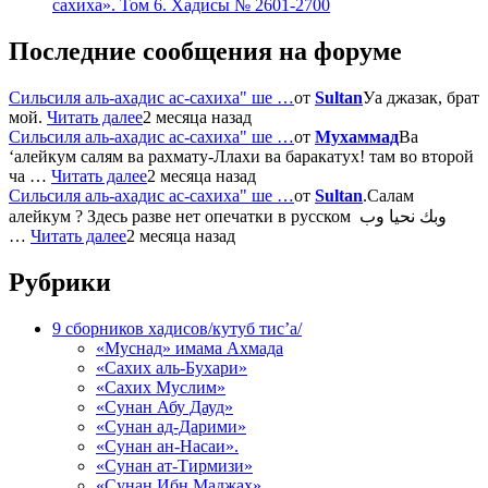
сахиха». Том 6. Хадисы № 2601-2700
Последние сообщения на форуме
Сильсиля аль-ахадис ас-сахиха" ше …
от
Sultan
Уа джазак, брат
мой.
Читать далее
2 месяца назад
Сильсиля аль-ахадис ас-сахиха" ше …
от
Мухаммад
Ва
‘алейкум салям ва рахмату-Ллахи ва баракатух! там во второй
ча …
Читать далее
2 месяца назад
Сильсиля аль-ахадис ас-сахиха" ше …
от
Sultan
.Салам
алейкум ? Здесь разве нет опечатки в русском وبك نحيا وب
…
Читать далее
2 месяца назад
Рубрики
9 сборников хадисов/кутуб тис’а/
«Муснад» имама Ахмада
«Сахих аль-Бухари»
«Сахих Муслим»
«Сунан Абу Дауд»
«Сунан ад-Дарими»
«Сунан ан-Насаи».
«Сунан ат-Тирмизи»
«Сунан Ибн Маджах»