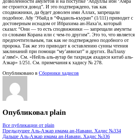
дозволенности амулетов и на поступке ‘Абдуллы ибн ‘Амра
не строится довод”. И это подтверждено, так как
сподвижники, да будет доволен ими Аллах, запрещали
подобное. Абу ‘Убайд в “Фадаиль-къуран” (1/111) приводит с
достоверным иснадом от Ибрахима ан-Наха’и, который
сказал: “Они — то есть сподвижники — запрещали амулеты
со словами Корана или с чем-то другим”. Это то, что является
предпочтительным, так как не подтверждено подобного от
пророка. Так же это приводит к оставлению сунны чтения
заклинаний при помощи “му’аввизат” и других. ВаЛлаху
а’лям!». См. «Нейль аль-аутар би тахридж ахадиси китаб аль-
Азкар» 1/251. См. примечания к хадису № 278.
Опубликовано в
Сборники хадисов
Опубликовал
plain
Все публикации от plain
Навигация
Предыдущее
Аль-Азкар имама ан-Навави. Хадис №334
Дальше
Аль-Азкар имама ан-Навави. Хадис №336