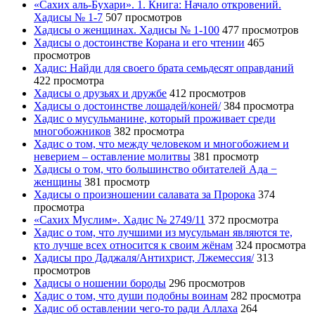
«Сахих аль-Бухари». 1. Книга: Начало откровений.
Хадисы № 1-7
507 просмотров
Хадисы о женщинах. Хадисы № 1-100
477 просмотров
Хадисы о достоинстве Корана и его чтении
465
просмотров
Хадис: Найди для своего брата семьдесят оправданий
422 просмотра
Хадисы о друзьях и дружбе
412 просмотров
Хадисы о достоинстве лошадей/коней/
384 просмотра
Хадис о мусульманине, который проживает среди
многобожников
382 просмотра
Хадис о том, что между человеком и многобожием и
неверием – оставление молитвы
381 просмотр
Хадисы о том, что большинство обитателей Ада −
женщины
381 просмотр
Хадисы о произношении салавата за Пророка
374
просмотра
«Сахих Муслим». Хадис № 2749/11
372 просмотра
Хадис о том, что лучшими из мусульман являются те,
кто лучше всех относится к своим жёнам
324 просмотра
Хадисы про Даджаля/Антихрист, Лжемессия/
313
просмотров
Хадисы о ношении бороды
296 просмотров
Хадис о том, что души подобны воинам
282 просмотра
Хадис об оставлении чего-то ради Аллаха
264