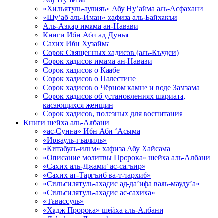
«Хильятуль-аулияъ» Абу Ну’айма аль-Асфахани
«Шу’аб аль-Иман» хафиза аль-Байхакъи
Аль-Азкар имама ан-Навави
Книги Ибн Аби ад-Дунья
Сахих Ибн Хузайма
Сорок Священных хадисов (аль-Къудси)
Сорок хадисов имама ан-Навави
Сорок хадисов о Каабе
Сорок хадисов о Палестине
Сорок хадисов о Чёрном камне и воде Замзама
Сорок хадисов об установлениях шариата,
касающихся женщин
Сорок хадисов, полезных для воспитания
Книги шейха аль-Албани
«ас-Сунна» Ибн Аби ‘Асыма
«Ирвауль-гъалиль»
«Китабуль-ильм» хафиза Абу Хайсама
«Описание молитвы Пророка» шейха аль-Албани
«Сахих аль-Джами’ ас-сагъир»
«Сахих ат-Таргъиб ва-т-тархиб»
«Сильсилятуль-ахадис ад-да’ифа валь-мауду’а»
«Сильсилятуль-ахадис ас-сахиха»
«Тавассуль»
«Хадж Пророка» шейха аль-Албани