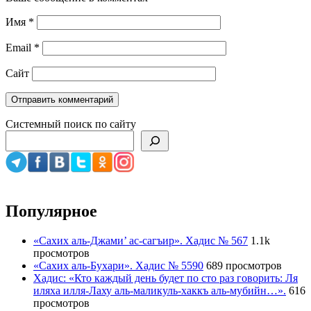
Имя
*
Email
*
Сайт
Системный поиск по сайту
Популярное
«Сахих аль-Джами’ ас-сагъир». Хадис № 567
1.1k
просмотров
«Сахих аль-Бухари». Хадис № 5590
689 просмотров
Хадис: «Кто каждый день будет по сто раз говорить: Ля
иляха илля-Лаху аль-маликуль-хаккъ аль-мубийн…».
616
просмотров