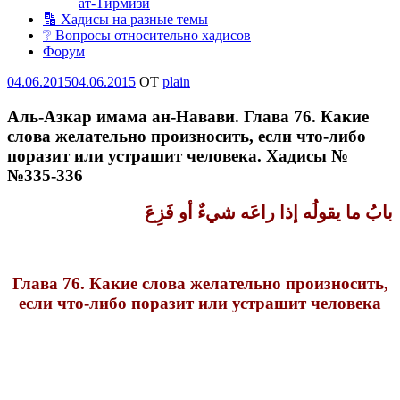
ат-Тирмизи
🔡 Хадисы на разные темы
❔ Вопросы относительно хадисов
Форум
Опубликовано
04.06.2015
04.06.2015
OT
plain
Аль-Азкар имама ан-Навави. Глава 76. Какие
слова желательно произносить, если что-либо
поразит или устрашит человека. Хадисы №
№335-336
بابُ ما يقولُه إذا راعَه شيءٌ أو فَزِعَ
Глава 76. Какие слова желательно произносить,
если что-либо поразит или устрашит человека