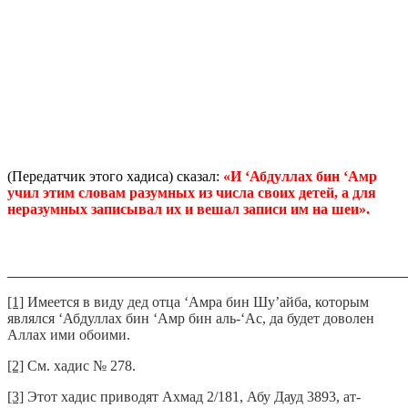
(Передатчик этого хадиса) сказал:
«И ‘Абдуллах бин ‘Амр
учил этим словам разумных из числа своих детей, а для
неразумных записывал их и вешал записи им на шеи».
_______________________________________________________
[1]
Имеется в виду дед отца ‘Амра бин Шу’айба, которым
являлся ‘Абдуллах бин ‘Амр бин аль-‘Ас, да будет доволен
Аллах ими обоими.
[2]
См. хадис № 278.
[3]
Этот хадис приводят Ахмад 2/181, Абу Дауд 3893, ат-