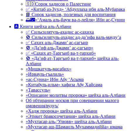
🇸🇩Сорок хадисов о Палестине
✅ «Китаб аз-Зухд» ‘Абдуллаха ибн аль-Мубарака
📘 Сорок хадисов, полезных для воспитания
🌅🌃«‘Амаль аль-йаум ва-л-лейля» Ибн ас-Сунни
🅰 Книги шейха аль-Албани
✅ Сильсилятуль-ахадис ас-сахиха
🚫 Сильсилятуль-ахадис ад-да’ифа валь-мауду’а
✅ Сахих аль-Джами’ ас-сагъир
🚫 «Да’иф аль-Джами’ ас-сагъир»
✅ «Сахих ат-Таргъиб ва-т-тархиб»
🚫 «Да’иф ат-Таргъиб ва-т-тархиб» шейха аль-
Албани
«Мишкатуль-масабих»
«Ирвауль-гъалиль»
«ас-Сунна» Ибн Абу ‘Асыма
«Китабуль-ильм» хафиза Абу Хайсама
«Тавассуль»
«Описание молитвы пророка» шейха аль-Албани
Об обтирании носков при совершении малого
омовения/вудуъ/
«Хадж пророка» шейха аль-Албани
«Этикет бракосочетания» шейха аль-Албани
«Мухтасар аль-‘Улювв» шейха аль-Албани
«Мухтасар аш-Шамаиль Мухаммадиййа» имама