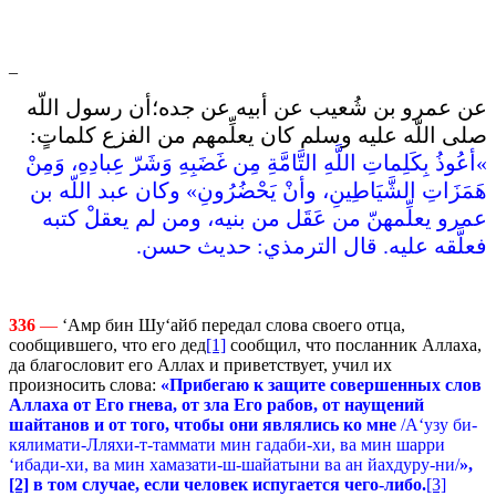
_
عن عمرو بن شُعيب عن أبيه عن جده؛أن رسول اللّه
صلى اللّه عليه وسلم كان يعلِّمهم من الفزع كلماتٍ‏:‏
»‏أعُوذُ بِكَلِماتِ اللَّهِ التَّامَّةِ مِن غَضَبِهِ وَشَرّ عِبادِهِ، وَمِنْ
هَمَزَاتِ الشَّيَاطِينِ، وأنْ يَحْضُرُونِ‏»‏ وكان عبد اللّه بن
عمرو يعلِّمهنّ من عَقَل من بنيه، ومن لم يعقلْ كتبه
فعلَّقه عليه‏.‏ قال الترمذي‏:‏ حديث حسن‏.‏
336
—
‘Амр бин Шу‘айб передал слова своего отца,
сообщившего, что его дед
[1]
сообщил, что посланник Аллаха,
да благословит его Аллах и приветствует, учил их
произносить слова:
«Прибегаю к защите совершенных слов
Аллаха от Его гнева, от зла Его рабов, от наущений
шайтанов и от того, чтобы они являлись ко мне
/А‘узу би-
кялимати-Лляхи-т-таммати мин гадаби-хи, ва мин шарри
‘ибади-хи, ва мин хамазати-ш-шайатыни ва ан йахдуру-ни/
»,
[2]
в том случае, если человек испугается чего-либо.
[3]