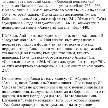
Тирмизи 3528, который сказал: «Хороший неизвестный
хадис», ан-Насаи в «‘Амаль аль-йаум ва-л-лейля» 765 и 766,
Ибн ас-Сунни в «‘Ама
ль аль-йаум ва-л-лейля» 746, аль-Хаким
1/548, который сказал: «Иснад хадиса достоверный», аль-
Байхакъи в «аль-Асмау ва-с-сыфат» стр. 241, ‘Усман ибн Са’ид
ад-Дарими в «Радд ‘аля джахмиййа» 314-315, аль-Бухари в
подвешенном виде в «Халькъ аф’аль аль-‘ибад» 440.
Шейх аль-Албани назвал хадис хорошим, исключая слова «И
‘Абдуллах ибн ‘Амр …». Ибн Исхакъ был мудаллисом и
передал этот хадис в форме «‘ан ‘ан» во всех его путях
передач, а это добавка по его мнению является отвергаемой,
так как он (Ибн Исхакъ) был единственным, кто его
приводил. Но лучше всех об этом известно Аллаху! См.
«Сильсиля ас-сахиха» 264, «Сахих аль-джами’ ас-сагъир» 701,
«Сахих ат-таргъиб ва-т-тархиб» 1601, «Мишкат аль-Масабих»
2477.
Относительно добавки к этому хадису: «И ‘Абдуллах ибн
‘Амр …», шейх Салим аль-Хиляли пишет: «Его иснад до Ибн
‘Амра является не достоверным и на него нельзя опираться в
позволении вешать амулеты со словами из Корана или чего то
другого, и в нем нет довода (на это). На это указывал аш-
Шаукани в “Тухфату-з-закирин” (стр. 806), который сказал:
“Уже было приведено то, что указывает на отсутствие