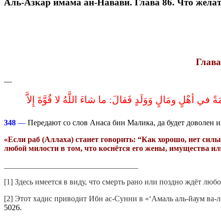
Аль-Азкар имама ан-Навави. Глава 86. Что желат
Глава
—
َةً في أهْلٍ ومَالٍ وَوَلَدٍ فَقالَ‏:‏ ما شاءَ اللَّهُ لا قُوَّةَ إِلاَّ
348
—
Передают со слов Анаса бин Малика, да будет доволен им
«Если раб (Аллаха) станет говорить: “Как хорошо, нет силы
любой милости в том, что коснётся его жен
ы, имущества или
__________________________________
[1] Здесь имеется в виду, что смерть рано или поздно ждёт любо
[2] Этот хадис приводит Ибн ас-Сунни в «‘Амаль аль-йаум ва-л
5026.