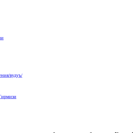
ни
ния/вудуъ/
Тирмизи