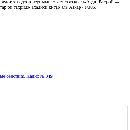
являются недостоверными, о чем сказал аль-Азди. Второй —
тар би тахридж ахадиси китаб аль-Азкар» 1/306.
ные бедствия. Хадис № 349