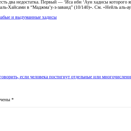
 есть два недостатка. Первый — ‘Иса ибн ‘Аун хадисы которого 
аль-Хайсами в “Маджма’у-з-заваид” (10/140)». См. «Нейль аль-ау
абые и выдуманные хадисы
 говорить, если человека постигнут отдельные или многочислен
ечены
*