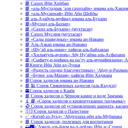
📘 Сахих Ибн Хиббан
📘 «аль-Мустадрак ‘аля сахихайн» имама аль-Хаким
📘 «аль-Мусаннаф» Ибн Аби Шейбы
📘 аль-Адабуль-муфрад имама аль-Бухари
📘»Муснад аль-Баззар»
📘 «Сахих аль-Бухари» (мухтасар)
📘 Сахих Муслим (мухтасар)
📘 «Сады праведных» имама ан-Навави
📘 Аль-Азкар имама ан-Навави
📘 «Шу’аб аль-иман» хафиза аль-Байхакъи
📘 «Хильятуль-аулияъ» Абу Ну’айма аль-Асфахани
📘 «Сыфату-н-нифакъ ва на’ту аль-мунафикъина» А
📘Книги Ибн Аби ад-Дунья
📘 «Радость сердец благочестивых» ‘Абду-р-Рахман
📘 «Булюг аль-Марам» хафиза Ибн Хаджара
📘Сорок хадисов имама ан-Навави
📘 🕌 Сорок Священных хадисов (аль-Къудси)
🕋Сорок хадисов о Каабе
📘 Сорок хадисов о Чёрном камне и воде Замзама
💉 📘 «Сорок хадисов о кровопускании /хиджама/»
🥀 Сорок хадисов об установлениях шариата, кас
🇸🇩Сорок хадисов о Палестине
✅ «Китаб аз-Зухд» ‘Абдуллаха ибн аль-Мубарака
📘 Сорок хадисов, полезных для воспитания
🌅🌃«‘Амаль аль-йаум ва-л-лейля» Ибн ас-Сунни