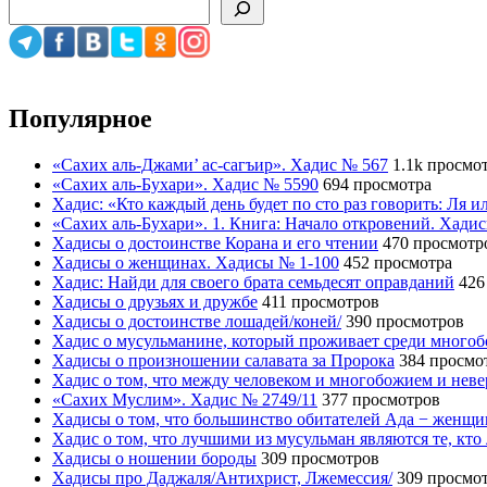
Популярное
«Сахих аль-Джами’ ас-сагъир». Хадис № 567
1.1k просмо
«Сахих аль-Бухари». Хадис № 5590
694 просмотра
Хадис: «Кто каждый день будет по сто раз говорить: Ля 
«Сахих аль-Бухари». 1. Книга: Начало откровений. Хади
Хадисы о достоинстве Корана и его чтении
470 просмотр
Хадисы о женщинах. Хадисы № 1-100
452 просмотра
Хадис: Найди для своего брата семьдесят оправданий
426
Хадисы о друзьях и дружбе
411 просмотров
Хадисы о достоинстве лошадей/коней/
390 просмотров
Хадис о мусульманине, который проживает среди много
Хадисы о произношении салавата за Пророка
384 просмо
Хадис о том, что между человеком и многобожием и нев
«Сахих Муслим». Хадис № 2749/11
377 просмотров
Хадисы о том, что большинство обитателей Ада − женщ
Хадис о том, что лучшими из мусульман являются те, кто
Хадисы о ношении бороды
309 просмотров
Хадисы про Даджаля/Антихрист, Лжемессия/
309 просмо