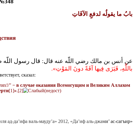
 №348
بابُ ما يقولُه لدفعِ الآفَاتِ
дствия
عن أنس بن مالك رضي اللّه عنه قال‏:‏ قال رسول اللّه صل
باللَّهِ، فَيَرَى فِيها آفَةً دونَ المَوْتِ‏»‏‏.‏
етствует, сказал:
лях!/”
−
в случае оказания Всемогущим и Великим Аллахом
ерти
[1]
»
.[2]
ля ад-да’ифа валь-мауду’а» 2012, «Да’иф аль-джам
и’ ас-сагъир»