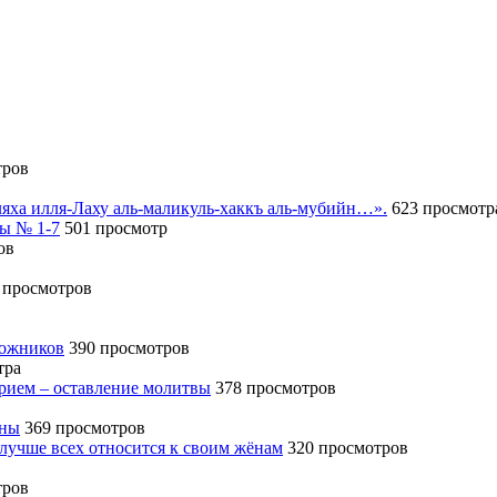
тров
иляха илля-Лаху аль-маликуль-хаккъ аль-мубийн…».
623 просмотр
сы № 1-7
501 просмотр
ов
 просмотров
божников
390 просмотров
тра
ерием – оставление молитвы
378 просмотров
ины
369 просмотров
 лучше всех относится к своим жёнам
320 просмотров
тров