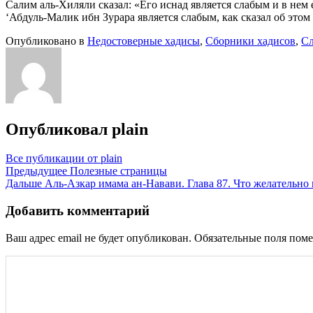
Салим аль-Хиляли сказал: «Его иснад является слабым и в нем
‘Абдуль-Малик ибн Зурара является слабым, как сказал об этом 
Опубликовано в
Недостоверные хадисы
,
Сборники хадисов
,
Сл
Опубликовал
plain
Все публикации от plain
Навигация
Предыдущее
Полезные страницы
Дальше
Аль-Азкар имама ан-Навави. Глава 87. Что желательно
по
записям
Добавить комментарий
Ваш адрес email не будет опубликован.
Обязательные поля пом