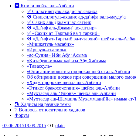
🅰 Книги шейха аль-Албани
✅ Сильсилятуль-ахадис ас-сахиха
🚫 Сильсилятуль-ахадис ад-да’ифа валь-мауду’а
✅ Сахих аль-Джами’ ас-сагъир
🚫 «Да’иф аль-Джами’ ас-сагъир»
✅ «Сахих ат-Таргъиб ва-т-тархиб»
🚫 «Да’иф ат-Таргъиб ва-т-тархиб» шейха аль-Алба
«Мишкатуль-масабих»
«Ирвауль-гъалиль»
«ас-Сунна» Ибн Абу ‘Асыма
«Китабуль-ильм» хафиза Абу Хайсама
«Тавассуль»
«Описание молитвы пророка» шейха аль-Албани
Об обтирании носков при совершении малого омове
«Хадж пророка» шейха аль-Албани
«Этикет бракосочетания» шейха аль-Албани
«Мухтасар аль-‘Улювв» шейха аль-Албани
«Мухтасар аш-Шамаиль Мухаммадиййа» имама ат-
🔡 Хадисы на разные темы
❔ Вопросы относительно хадисов
Форум
Опубликовано
07.06.2015
19.09.2015
OT
plain