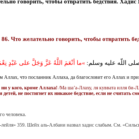
ельно говорить, чтобы отвратить бедствия. Хадис
 86. Что желательно говорить, чтобы отвратить бе
ى اللّه عليه وسلم‏:‏
‏»‏ما أنْعَمَ اللَّهُ عَزَّ وَجَلَّ على عَبْدٍ نِعْم
 Аллах, что посланник Аллаха, да благословит его Аллах и прив
 ни у кого, кроме Аллаха!
/Ма ша’а-Ллаху, ля куввата илля би-Л
 детей, не постигнет их никакое бедствие, если не считать см
го человека.
-лейля» 359. Шейх аль-Албани назвал хадис слабым. См. «Сильси