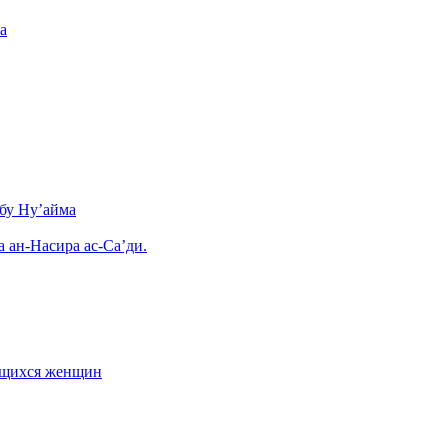
а
бу Ну’айма
а ан-Насира ас-Са’ди.
ающихся женщин