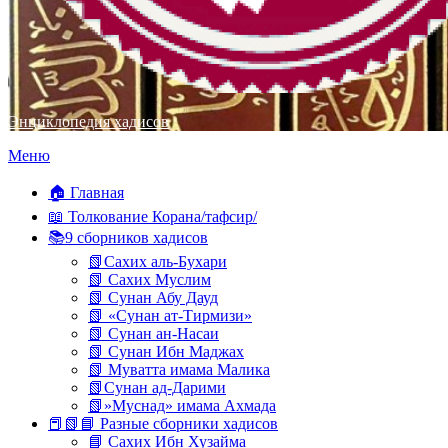
Энциклопедия хадисов
Перейти
Меню
к
содержимому
🏠 Главная
📖 Толкование Корана/тафсир/
📚9 сборников хадисов
📗Сахих аль-Бухари
📗 Сахих Муслим
📗 Сунан Абу Дауд
📗 «Сунан ат-Тирмизи»
📗 Сунан ан-Насаи
📗 Сунан Ибн Маджах
📗 Муватта имама Малика
📗Сунан ад-Дарими
📗»Муснад» имама Ахмада
📕📗📘 Разные сборники хадисов
📘 Сахих Ибн Хузайма