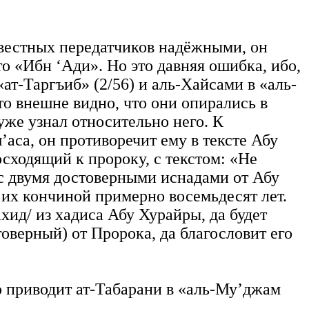
звестных передатчиков надёжными, он
то «Ибн ‘Ади». Но это давняя ошибка, ибо,
«ат-Таргъиб» (2/56) и аль-Хайсами в «аль-
о внешне видно, что они опирались в
уже узнал относительно него. К
аса, он противоречит ему в тексте Абу
осходящий к пророку, с текстом: «Не
) с двумя достоверными иснадами от Абу
 их кончиной примерно восемьдесят лет.
хид/ из хадиса Абу Хурайры, да будет
оверный) от Пророка, да благословит его
о приводит ат-Табарани в «аль-Му’джам