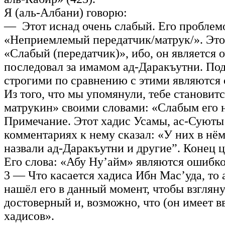
Я (аль-Албани) говорю:
— Этот иснад очень слабый. Его проблемо
«Неприемлемый передатчик/матрук/». Это 
«Слабый (передатчик)», ибо, он является 
последовал за имамом ад-Даракъутни. По
строгими по сравнению с этими являются 
Из того, что мы упомянули, тебе становит
матрукин» своими словами: «Слабым его н
Примечание. Этот хадис Усамы, ас-Суюты
комментариях к нему сказал: «У них в нём
назвали ад-Даракъутни и другие”. Конец ц
Его слова: «Абу Ну’айм» являются ошибк
3 — Что касается хадиса Ибн Мас’уда, то 
нашёл его в данный момент, чтобы взглянут
достоверный и, возможно, что (он имеет в
хадисов».