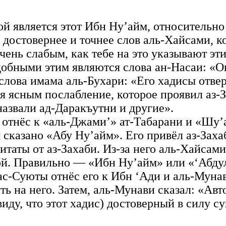
й является этот Ибн Ну’айм, относительно
достовернее и точнее слов аль-Хайсами, ко
очень слабым, как тебе на это указывают эт
добными этим являются слова ан-Насаи: «О
слова имама аль-Бухари: «Его хадисы отвер
ся ясным послабление, которое проявил аз-
азвали ад-Даракъутни и другие».
 отнёс к «аль-Джами’» ат-Табарани и «Шу’
 сказано «Абу Ну’айм». Его привёл аз-Заха
итаты от аз-Захаби. Из-за него аль-Хайсам
ой. Правильно — «Ибн Ну’айм» или «‘Абду
ас-Суюты отнёс его к Ибн ‘Ади и аль-Мунави
ь на него. Затем, аль-Мунави сказал: «Авто
виду, что этот хадис) достоверный в силу