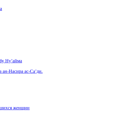
а
бу Ну’айма
а ан-Насира ас-Са’ди.
ающихся женщин