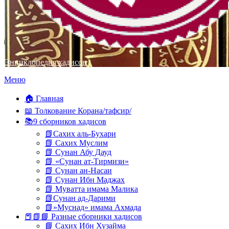
Энциклопедия хадисов
Перейти
Меню
к
содержимому
🏠 Главная
📖 Толкование Корана/тафсир/
📚9 сборников хадисов
📗Сахих аль-Бухари
📗 Сахих Муслим
📗 Сунан Абу Дауд
📗 «Сунан ат-Тирмизи»
📗 Сунан ан-Насаи
📗 Сунан Ибн Маджах
📗 Муватта имама Малика
📗Сунан ад-Дарими
📗»Муснад» имама Ахмада
📕📗📘 Разные сборники хадисов
📘 Сахих Ибн Хузайма