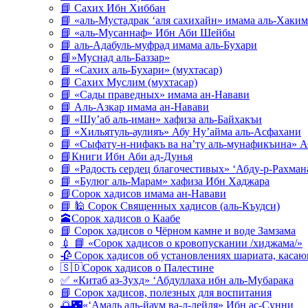
📘 Сахих Ибн Хиббан
📘 «аль-Мустадрак ‘аля сахихайн» имама аль-Хаким
📘 «аль-Мусаннаф» Ибн Аби Шейбы
📘 аль-Адабуль-муфрад имама аль-Бухари
📘»Муснад аль-Баззар»
📘 «Сахих аль-Бухари» (мухтасар)
📘 Сахих Муслим (мухтасар)
📘 «Сады праведных» имама ан-Навави
📘 Аль-Азкар имама ан-Навави
📘 «Шу’аб аль-иман» хафиза аль-Байхакъи
📘 «Хильятуль-аулияъ» Абу Ну’айма аль-Асфахани
📘 «Сыфату-н-нифакъ ва на’ту аль-мунафикъина» А
📘Книги Ибн Аби ад-Дунья
📘 «Радость сердец благочестивых» ‘Абду-р-Рахман
📘 «Булюг аль-Марам» хафиза Ибн Хаджара
📘Сорок хадисов имама ан-Навави
📘 🕌 Сорок Священных хадисов (аль-Къудси)
🕋Сорок хадисов о Каабе
📘 Сорок хадисов о Чёрном камне и воде Замзама
💉 📘 «Сорок хадисов о кровопускании /хиджама/»
🥀 Сорок хадисов об установлениях шариата, кас
🇸🇩Сорок хадисов о Палестине
✅ «Китаб аз-Зухд» ‘Абдуллаха ибн аль-Мубарака
📘 Сорок хадисов, полезных для воспитания
🌅🌃«‘Амаль аль-йаум ва-л-лейля» Ибн ас-Сунни