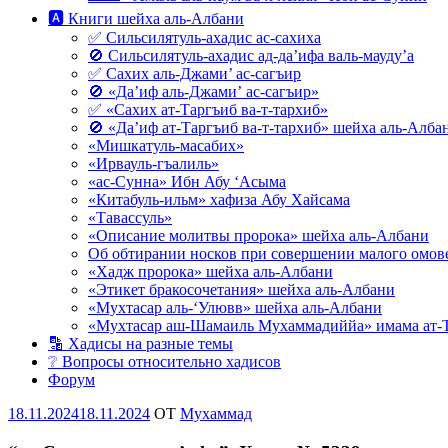
🅰 Книги шейха аль-Албани
✅ Сильсилятуль-ахадис ас-сахиха
🚫 Сильсилятуль-ахадис ад-да’ифа валь-мауду’а
✅ Сахих аль-Джами’ ас-сагъир
🚫 «Да’иф аль-Джами’ ас-сагъир»
✅ «Сахих ат-Таргъиб ва-т-тархиб»
🚫 «Да’иф ат-Таргъиб ва-т-тархиб» шейха аль-Алба
«Мишкатуль-масабих»
«Ирвауль-гъалиль»
«ас-Сунна» Ибн Абу ‘Асыма
«Китабуль-ильм» хафиза Абу Хайсама
«Тавассуль»
«Описание молитвы пророка» шейха аль-Албани
Об обтирании носков при совершении малого омове
«Хадж пророка» шейха аль-Албани
«Этикет бракосочетания» шейха аль-Албани
«Мухтасар аль-‘Улювв» шейха аль-Албани
«Мухтасар аш-Шамаиль Мухаммадиййа» имама ат-
🔡 Хадисы на разные темы
❔ Вопросы относительно хадисов
Форум
Опубликовано
18.11.2024
18.11.2024
OT
Мухаммад