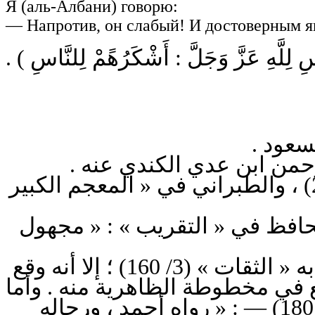
Я (аль-Албани) говорю:
— Напротив, он слабый! И достоверным яв
( سِ لِلَّهِ عَزَّ وَجَلَّ : أَشْكَرُهًمْ لِلنَّاسِ
 مسعود
أخرجه الطيالسي في « مسنده » (ص 141 برقم 1048) ، وأحمد (5/ 212) ، والطبراني في « المعجم الكبير
حافظ في « التقريب » : « مجهول
قلت : وأما ابن حبان ؛ فذكره على قاعدته في توثيق المجهولين في كتابه « الثقات » (3/ 160) ؛ إلا أنه وقع
ع في مخطوطة الظاهرية منه . وأما
قول المنذري في « الترغيب » (2/ 56) — والهيثمي في « المجمع » (8/ 180) — : « رواه أحمد ، ورجاله