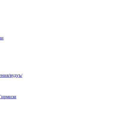
ни
ния/вудуъ/
Тирмизи