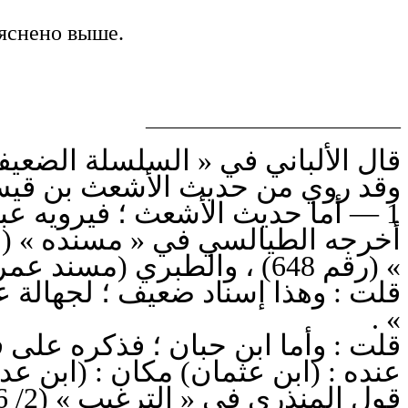
ъяснено выше.
____________________________
قال الألباني في « السلسلة الضعيفة وا :
وقد روي من حديث الأشعث بن قيس .
1 — أما حديث الأشعث ؛ فيرويه عبدالله بن شريك العامري عن عبدالرحمن ابن عدي الكندي عنه .
» (رقم 648) ، والطبري (مسند عمر — 73/ 120) .
قلت : وهذا إسناد ضعيف ؛ لجهالة 
» .
عنده : (ابن عثمان) مكان : (ابن ع