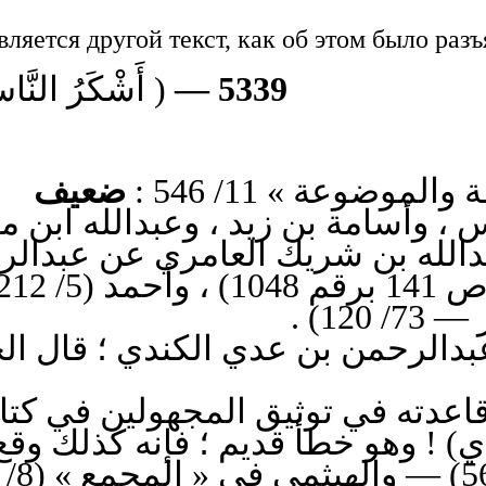
ляется другой текст, как об этом было раз
أَشْكَرُ النَّا ) .
5339 —
لموضوعة » 11/ 546
ضعيف
 ، وأسامة بن زيد ، وعبدالله ابن
عبدالرحمن بن عدي الكندي ؛ قال ال
دي) ! وهو خطأ قديم ؛ فإنه كذلك وق