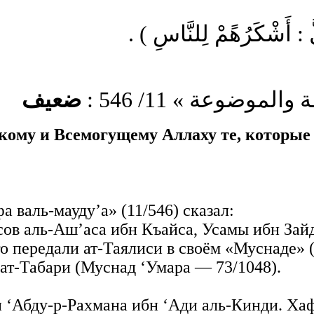
( لَّ : أَشْكَرُهًمْ لِلنَّاسِ
لموضوعة » 11/ 546
ضعيف
ому и Всемогущему Аллаху те, которые 
 валь-мауду’а» (11/546) сказал:
сов аль-Аш’аса ибн Къайса, Усамы ибн Зайд
о передали ат-Таялиси в своём «Муснаде» (с
 ат-Табари (Муснад ‘Умара — 73/1048).
 ‘Абду-р-Рахмана ибн ‘Ади аль-Кинди. Хаф