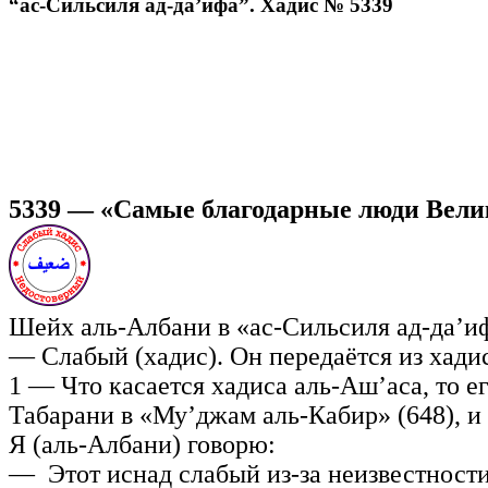
“ас-Сильсиля ад-да’ифа”. Хадис № 5339
5339 —
«Самые благодарные люди Велик
Шейх аль-Албани в «ас-Сильсиля ад-да’ифа
— Слабый (хадис). Он передаётся из хади
1 — Что касается хадиса аль-Аш’аса, то ег
Табарани в «Му’джам аль-Кабир» (648), и
Я (аль-Албани) говорю:
— Этот иснад слабый из-за неизвестности