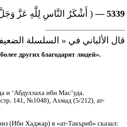
أَشْكَرُ النَّاسِ لِلَّهِ عَزَّ وَجَ ) .
5339 —
____________________________
قال الألباني في « السلسلة الضعيفة وا :
более других благодарят людей».
а и ‘Абдуллаха ибн Мас’уда.
тр. 141, №1048), Ахмад (5/212), ат-
из (Ибн Хаджар) в «ат-Такъриб» сказал: