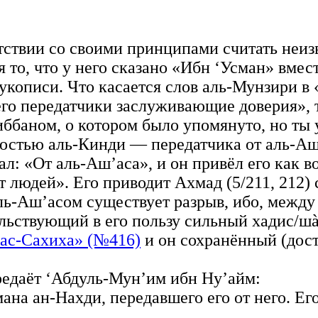
етствии со своими принципами считать неи
я то, что у него сказано «Ибн ‘Усман» вмес
укописи. Что касается слов аль-Мунзири в 
его передатчики заслуживающие доверия», т
ббаном, о котором было упомянуто, но ты 
ностью аль-Кинди — передатчика от аль-Аш’
л: «От аль-Аш’аса», и он привёл его как в
ит людей». Его приводит Ахмад (5/211, 212
ль-Аш’асом существует разрыв, ибо, между
ельствующий в его пользу сильный хадис/шà
ас-Сахиха» (№416)
и он сохранённый (дост
ередаёт ‘Абдуль-Мун’им ибн Ну’айм:
ана ан-Нахди, передавшего его от него. Ег