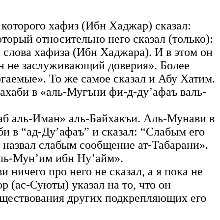
 которого хафиз (Ибн Хаджар) сказал:
торый относительно него сказал (только):
и слова хафиза (Ибн Хаджара). И в этом он
н не заслуживающий доверия». Более
гаемые». То же самое сказал и Абу Хатим.
Захаби в «аль-Мугъни фи-д-ду’афаъ валь-
аб аль-Иман» аль-Байхакъи. Аль-Мунави в
би в “ад-Ду’афаъ” и сказал: “Слабым его
и назвал слабым сообщение ат-Табарани».
ль-Мун’им ибн Ну’айм».
 ничего про него не сказал, а я пока не
р (ас-Суюты) указал на то, что он
 существования других подкрепляющих его