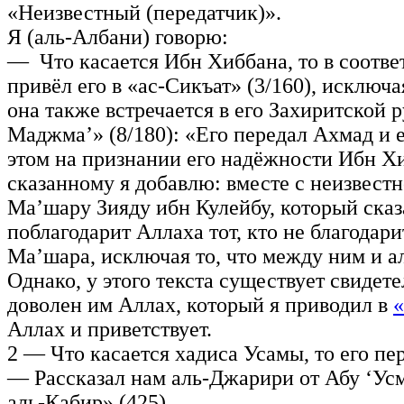
«Неизвестный (передатчик)».
Я (аль-Албани) говорю:
— Что касается Ибн Хиббана, то в соотв
привёл его в «ас-Сикъат» (3/160), исключа
она также встречается в его Захиритской р
Маджма’» (8/180): «Его передал Ахмад и 
этом на признании его надёжности Ибн Хи
сказанному я добавлю: вместе с неизвест
Ма’шару Зияду ибн Кулейбу, который сказа
поблагодарит Аллаха тот, кто не благодар
Ма’шара, исключая то, что между ним и а
Однако, у этого текста существует свидет
доволен им Аллах, который я приводил в
«
Аллах и приветствует.
2 — Что касается хадиса Усамы, то его п
— Рассказал нам аль-Джарири от Абу ‘Усм
аль-Кабир» (425).