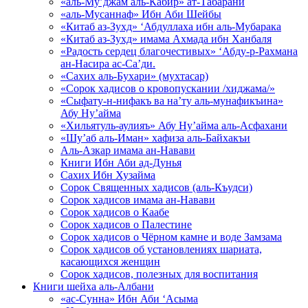
«аль-Му’джам аль-Кабир» ат-Табарани
«аль-Мусаннаф» Ибн Аби Шейбы
«Китаб аз-Зухд» ‘Абдуллаха ибн аль-Мубарака
«Китаб аз-Зухд» имама Ахмада ибн Ханбаля
«Радость сердец благочестивых» ‘Абду-р-Рахмана
ан-Насира ас-Са’ди.
«Сахих аль-Бухари» (мухтасар)
«Сорок хадисов о кровопускании /хиджама/»
«Сыфату-н-нифакъ ва на’ту аль-мунафикъина»
Абу Ну’айма
«Хильятуль-аулияъ» Абу Ну’айма аль-Асфахани
«Шу’аб аль-Иман» хафиза аль-Байхакъи
Аль-Азкар имама ан-Навави
Книги Ибн Аби ад-Дунья
Сахих Ибн Хузайма
Сорок Священных хадисов (аль-Къудси)
Сорок хадисов имама ан-Навави
Сорок хадисов о Каабе
Сорок хадисов о Палестине
Сорок хадисов о Чёрном камне и воде Замзама
Сорок хадисов об установлениях шариата,
касающихся женщин
Сорок хадисов, полезных для воспитания
Книги шейха аль-Албани
«ас-Сунна» Ибн Аби ‘Асыма