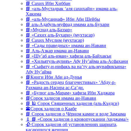
📘 Сахих Ибн Хиббан
📘 «аль-Мустадрак ‘аля сахихайн» имама аль-
Хакима
📘 «аль-Мусаннаф» Ибн Аби Шейбы
📘 аль-Адабуль-муфрад имама аль-Бухари
📘»Муснад аль-Баззар»
📘 «Сахих аль-Бухари» (мухтасар)
📘 Сахих Муслим (мухтасар)
📘 «Сады праведных» имама ан-Навави
📘 Аль-Азкар имама ан-Навави
📘 «Шу’аб аль-иман» хафиза аль-Байхакъи
📘 «Хильятуль-аулияъ» Абу Ну’айма аль-Асфахани
📘 «Сыфату-н-нифакъ ва на’ту аль-мунафикъина»
Абу Ну’айма
📘Книги Ибн Аби ад-Дунья
📘 «Радость сердец благочестивых» ‘Абду-р-
Рахмана ан-Насира ас-Са’ди.
📘 «Булюг аль-Марам» хафиза Ибн Хаджара
📘Сорок хадисов имама ан-Навави
📘 🕌 Сорок Священных хадисов (аль-Къудси)
🕋Сорок хадисов о Каабе
📘 Сорок хадисов о Чёрном камне и воде Замзама
💉 📘 «Сорок хадисов о кровопускании /хиджама/»
🥀 Сорок хадисов об установлениях шариата,
касающихся женщин