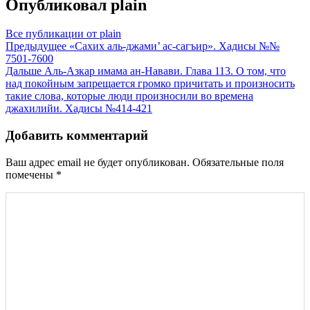
Опубликовал
plain
Все публикации от plain
Навигация
Предыдущее
«Сахих аль-джами’ ас-сагъир». Хадисы №№
7501-7600
по
Дальше
Аль-Азкар имама ан-Навави. Глава 113. О том, что
записям
над покойным запрещается громко причитать и произносить
такие слова, которые люди произносили во времена
джахилийи. Хадисы №414-421
Добавить комментарий
Ваш адрес email не будет опубликован.
Обязательные поля
помечены
*