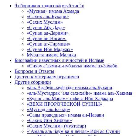
9 сборников хадисов/кутуб тис’а/
«Муснад» имама Ахмада
«Сахих аль-Бухари»
«Сахих Муслим»
«Сунан Абу Дауд»
«Сунан ад-Дарими»
«Сунан ан-Насаи».
«Сунан ат-Тирмизи»
«Сунан Ибн Маджах»
Муватта имама Малика
Биографии известных личностей в Исламе
«Сияру а’лями-н-нубаляъ» имама аз-Захаби
Вопросы и Ответы
Доступ к материалу ограничен
Другие сборники
«аль-Адабуль-муфрад» имама аль-Бухари
«аль-Мустадрак ‘аля сахихайн» имама аль-Хакима
«Булюг аль-Марам» хафиза Ибн Хаджара
«ВЕХИ ПРОРОЧЕСКОЙ СУННЫ»
«Муснад аль-Баззар»
«Сады праведных» имама ан-Навави
«Сахих Ибн Хиббан»
«Сахих Муслим» (мухтасар)
«‘Амаль аль-йаум ва-л-лейля» Ибн ас-Сунни