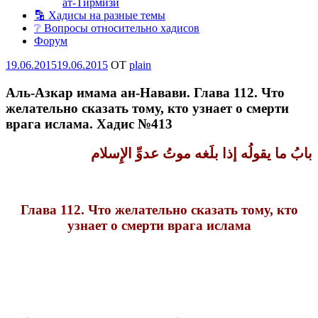
ат-Тирмизи
🔡 Хадисы на разные темы
❔ Вопросы относительно хадисов
Форум
Опубликовано
19.06.2015
19.06.2015
OT
plain
Аль-Азкар имама ан-Навави. Глава 112. Что
желательно сказать тому, кто узнает о смерти
врага ислама. Хадис №413
بابُ ما يقولُه إذا بلَغه موتُ عدوِّ
الإِسلام
Глава 112. Что желательно сказать тому, кто
узнает о смерти врага ислама