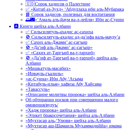
🇸🇩Сорок хадисов о Палестине
✅ «Китаб аз-Зухд» ‘Абдуллаха ибн аль-Мубарака
📘 Сорок хадисов, полезных для воспитания
🌅🌃«‘Амаль аль-йаум ва-л-лейля» Ибн ас-Сунни
🅰 Книги шейха аль-Албани
✅ Сильсилятуль-ахадис ас-сахиха
🚫 Сильсилятуль-ахадис ад-да’ифа валь-мауду’а
✅ Сахих аль-Джами’ ас-сагъир
🚫 «Да’иф аль-Джами’ ас-сагъир»
✅ «Сахих ат-Таргъиб ва-т-тархиб»
🚫 «Да’иф ат-Таргъиб ва-т-тархиб» шейха аль-
Албани
«Мишкатуль-масабих»
«Ирвауль-гъалиль»
«ас-Сунна» Ибн Абу ‘Асыма
«Китабуль-ильм» хафиза Абу Хайсама
«Тавассуль»
«Описание молитвы пророка» шейха аль-Албани
Об обтирании носков при совершении малого
омовения/вудуъ/
«Хадж пророка» шейха аль-Албани
«Этикет бракосочетания» шейха аль-Албани
«Мухтасар аль-‘Улювв» шейха аль-Албани
«Мухтасар аш-Шамаиль Мухаммадиййа» имама