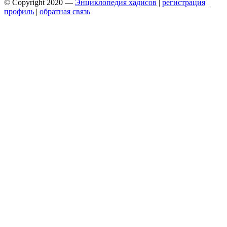
© Copyright 2020 —
Энциклопедия хадисов
|
регистрация
|
профиль
|
обратная связь
Wisteria Theme by
WPFriendship
⋅
Powered by
WordPress