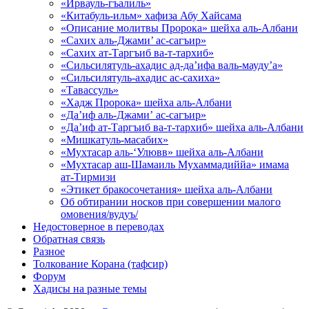
«Ирвауль-гъалиль»
«Китабуль-ильм» хафиза Абу Хайсама
«Описание молитвы Пророка» шейха аль-Албани
«Сахих аль-Джами’ ас-сагъир»
«Сахих ат-Таргъиб ва-т-тархиб»
«Сильсилятуль-ахадис ад-да’ифа валь-мауду’а»
«Сильсилятуль-ахадис ас-сахиха»
«Тавассуль»
«Хадж Пророка» шейха аль-Албани
«Да’иф аль-Джами’ ас-сагъир»
«Да’иф ат-Таргъиб ва-т-тархиб» шейха аль-Албани
«Мишкатуль-масабих»
«Мухтасар аль-‘Улювв» шейха аль-Албани
«Мухтасар аш-Шамаиль Мухаммадиййа» имама
ат-Тирмизи
«Этикет бракосочетания» шейха аль-Албани
Об обтирании носков при совершении малого
омовения/вудуъ/
Недостоверное в переводах
Обратная связь
Разное
Толкование Корана (тафсир)
Форум
Хадисы на разные темы