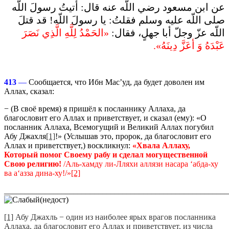
عن ابن مسعود رضي اللّه عنه قال‏:‏ أتيتُ رسولَ اللّه
صلى اللّه عليه وسلم فقلتُ‏:‏ يا رسولَ اللّه‏!‏ قد قتلَ
اللّه عزّ وجلّ أبا جهلٍ، فقال‏:‏ ‏
«‏الحَمْدُ لِلَّهِ الَّذِي نَصَرَ
عَبْدَهُ وَ أعَزَّ دِينَهُ‏»‏‏.‏
413
—
Сообщается, что Ибн Мас’уд, да будет доволен им
Аллах, сказал:
− (В своё время) я пришёл к посланнику Аллаха, да
благословит его Аллах и приветствует, и сказал (ему): «О
посланник Аллаха, Всемогущий и Великий Аллах погубил
Абу Джахля
[1]
!» (Услышав это, пророк, да благословит его
Аллах и приветствует,) воскликнул:
«Хвала Аллаху,
Который помог Своему рабу и сделал могущественной
Свою религию!
/Аль-хамду ли-Лляхи аллязи насара ‘абда-ху
ва а‘азза дина-ху!/»
[2]
_______________________________________________________
[1]
Абу Джахль − один из наиболее ярых врагов посланника
Аллаха, да благословит его Аллах и приветствует, из числа