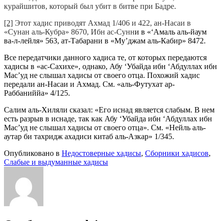
курайшитов, который был убит в битве при Бадре.
[2]
Этот хадис приводят Ахмад 1/406 и 422, ан-Насаи в
«Сунан аль-Кубра» 8670, Ибн ас-Сунн
и в «‘Амаль аль-йаум
ва-л-лейля» 563, ат-Табарани в «Му’джам аль-Кабир» 8472.
Все передатчики данного хадиса те, от которых передаются
хадисы в «ас-Сахихе», однако, Абу ‘Убайда ибн ‘Абдуллах ибн
Мас’уд не слышал хадисы от своего отца. Похожий хадис
передали ан-Насаи и Ахмад. См. «аль-Футухат ар-
Раббаниййа» 4/125.
Салим аль-Хиляли сказал: «Его иснад является слабым. В нем
есть разрыв в иснаде, так как Абу ‘Убайда ибн ‘Абдуллах ибн
Мас’уд не слышал хадисы от своего отца». См. «Нейль аль-
аутар би тахридж ахадиси китаб аль-Азкар» 1/345.
Опубликовано в
Недостоверные хадисы
,
Сборники хадисов
,
Слабые и выдуманные хадисы