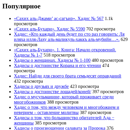
Популярное
«Сахих аль-Джами’ ас-сагъир». Хадис № 567
1.1k
просмотров
«Сахих аль-Бухари». Хадис № 5590
702 просмотра
Хадис: «Кто каждый день будет по сто раз говорить: Ля
иляха илля-Лаху аль-маликуль-хаккъ аль-мубийн…».
629
просмотров
«Сахих аль-Бухари». 1. Книга: Начало откровений.
Хадисы № 1-7
518 просмотров
Хадисы о женщинах. Хадисы № 1-100
480 просмотров
Хадисы о достоинстве Корана и его чтении
474
просмотра
Хадис: Найди для своего брата семьдесят оправданий
432 просмотра
Хадисы о друзьях и дружбе
423 просмотра
Хадисы о достоинстве лошадей/коней/
397 просмотров
Хадис о мусульманине, который проживает среди
многобожников
388 просмотров
Хадис о том, что между человеком и многобожием и
неверием – оставление молитвы
387 просмотров
Хадисы о том, что большинство обитателей Ада −
женщины
385 просмотров
Хадисы о произношении салавата за Пророка
376