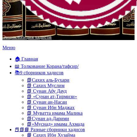
Энциклопедия хадисов
Перейти
Меню
к
содержимому
🏠 Главная
📖 Толкование Корана/тафсир/
📚9 сборников хадисов
📗Сахих аль-Бухари
📗 Сахих Муслим
📗 Сунан Абу Дауд
📗 «Сунан ат-Тирмизи»
📗 Сунан ан-Насаи
📗 Сунан Ибн Маджах
📗 Муватта имама Малика
📗Сунан ад-Дарими
📗»Муснад» имама Ахмада
📕📗📘 Разные сборники хадисов
📘 Сахих Ибн Хузайма