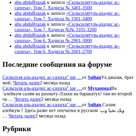
abu abduRrazak
к записи
«Сильсилятуль-ахадис ас-
сахиха». Том 7. Хадисы № 3401-3500
abu abduRrazak
к записи
«Сильсилятуль-ахадис ас-
сахиха». Том 7. Хадисы № 3301-3400
abu abduRrazak
к записи
«Сильсилятуль-ахадис ас-
сахиха». Том 7. Хадисы №№ 3101-3200
abu abduRrazak
к записи
«Сильсилятуль-ахадис ас-
сахиха». Том 6. Хадисы № 2901-3000
abu abduRrazak
к записи
«Сильсилятуль-ахадис ас-
сахиха». Том 6. Хадисы № 2601-2700
Последние сообщения на форуме
Сильсиля аль-ахадис ас-сахиха" ше …
от
Sultan
Уа джазак, брат
мой.
Читать далее
2 месяца назад
Сильсиля аль-ахадис ас-сахиха" ше …
от
Мухаммад
Ва
‘алейкум салям ва рахмату-Ллахи ва баракатух! там во второй
ча …
Читать далее
2 месяца назад
Сильсиля аль-ахадис ас-сахиха" ше …
от
Sultan
.Салам
алейкум ? Здесь разве нет опечатки в русском وبك نحيا وب
…
Читать далее
2 месяца назад
Рубрики