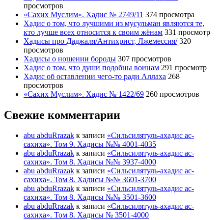
просмотров
«Сахих Муслим». Хадис № 2749/11
374 просмотра
Хадис о том, что лучшими из мусульман являются те,
кто лучше всех относится к своим жёнам
331 просмотр
Хадисы про Даджаля/Антихрист, Лжемессия/
320
просмотров
Хадисы о ношении бороды
307 просмотров
Хадис о том, что души подобны воинам
291 просмотр
Хадис об оставлении чего-то ради Аллаха
268
просмотров
«Сахих Муслим». Хадис № 1422/69
260 просмотров
Свежие комментарии
abu abduRrazak
к записи
«Сильсилятуль-ахадис ас-
сахиха». Том 9. Хадисы №№ 4001-4035
abu abduRrazak
к записи
«Сильсилятуль-ахадис ас-
сахиха». Том 8. Хадисы №№ 3937-4000
abu abduRrazak
к записи
«Сильсилятуль-ахадис ас-
сахиха». Том 8. Хадисы №№ 3601-3700
abu abduRrazak
к записи
«Сильсилятуль-ахадис ас-
сахиха». Том 8. Хадисы №№ 3501-3600
abu abduRrazak
к записи
«Сильсилятуль-ахадис ас-
сахиха». Том 8. Хадисы № 3501-4000