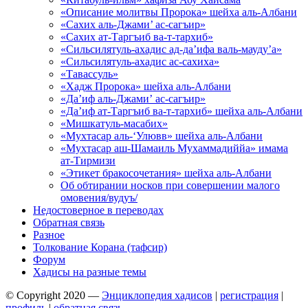
«Описание молитвы Пророка» шейха аль-Албани
«Сахих аль-Джами’ ас-сагъир»
«Сахих ат-Таргъиб ва-т-тархиб»
«Сильсилятуль-ахадис ад-да’ифа валь-мауду’а»
«Сильсилятуль-ахадис ас-сахиха»
«Тавассуль»
«Хадж Пророка» шейха аль-Албани
«Да’иф аль-Джами’ ас-сагъир»
«Да’иф ат-Таргъиб ва-т-тархиб» шейха аль-Албани
«Мишкатуль-масабих»
«Мухтасар аль-‘Улювв» шейха аль-Албани
«Мухтасар аш-Шамаиль Мухаммадиййа» имама
ат-Тирмизи
«Этикет бракосочетания» шейха аль-Албани
Об обтирании носков при совершении малого
омовения/вудуъ/
Недостоверное в переводах
Обратная связь
Разное
Толкование Корана (тафсир)
Форум
Хадисы на разные темы
© Copyright 2020 —
Энциклопедия хадисов
|
регистрация
|
профиль
|
обратная связь