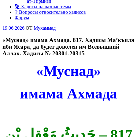
ат-Тирмизи
🔡 Хадисы на разные темы
❔ Вопросы относительно хадисов
Форум
Опубликовано
19.06.2026
OT
Мухаммад
«Муснад» имама Ахмада. 817. Хадисы Ма’къиля
ибн Ясара, да будет доволен им Всевышний
Аллах. Хадисы № 20301-20315
«Муснад»
имама Ахмада
817 – حَدِيثُ مَعْقِلِ بْنِ