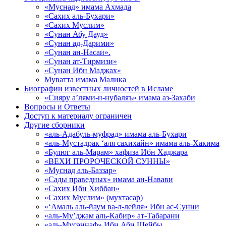
«Муснад» имама Ахмада
«Сахих аль-Бухари»
«Сахих Муслим»
«Сунан Абу Дауд»
«Сунан ад-Дарими»
«Сунан ан-Насаи».
«Сунан ат-Тирмизи»
«Сунан Ибн Маджах»
Муватта имама Малика
Биографии известных личностей в Исламе
«Сияру а’лями-н-нубаляъ» имама аз-Захаби
Вопросы и Ответы
Доступ к материалу ограничен
Другие сборники
«аль-Адабуль-муфрад» имама аль-Бухари
«аль-Мустадрак ‘аля сахихайн» имама аль-Хакима
«Булюг аль-Марам» хафиза Ибн Хаджара
«ВЕХИ ПРОРОЧЕСКОЙ СУННЫ»
«Муснад аль-Баззар»
«Сады праведных» имама ан-Навави
«Сахих Ибн Хиббан»
«Сахих Муслим» (мухтасар)
«‘Амаль аль-йаум ва-л-лейля» Ибн ас-Сунни
«аль-Му’джам аль-Кабир» ат-Табарани
«аль-Мусаннаф» Ибн Аби Шейбы