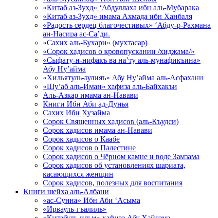
«Китаб аз-Зухд» ‘Абдуллаха ибн аль-Мубарака
«Китаб аз-Зухд» имама Ахмада ибн Ханбаля
«Радость сердец благочестивых» ‘Абду-р-Рахмана
ан-Насира ас-Са’ди.
«Сахих аль-Бухари» (мухтасар)
«Сорок хадисов о кровопускании /хиджама/»
«Сыфату-н-нифакъ ва на’ту аль-мунафикъина»
Абу Ну’айма
«Хильятуль-аулияъ» Абу Ну’айма аль-Асфахани
«Шу’аб аль-Иман» хафиза аль-Байхакъи
Аль-Азкар имама ан-Навави
Книги Ибн Аби ад-Дунья
Сахих Ибн Хузайма
Сорок Священных хадисов (аль-Къудси)
Сорок хадисов имама ан-Навави
Сорок хадисов о Каабе
Сорок хадисов о Палестине
Сорок хадисов о Чёрном камне и воде Замзама
Сорок хадисов об установлениях шариата,
касающихся женщин
Сорок хадисов, полезных для воспитания
Книги шейха аль-Албани
«ас-Сунна» Ибн Аби ‘Асыма
«Ирвауль-гъалиль»
«Китабуль-ильм» хафиза Абу Хайсама