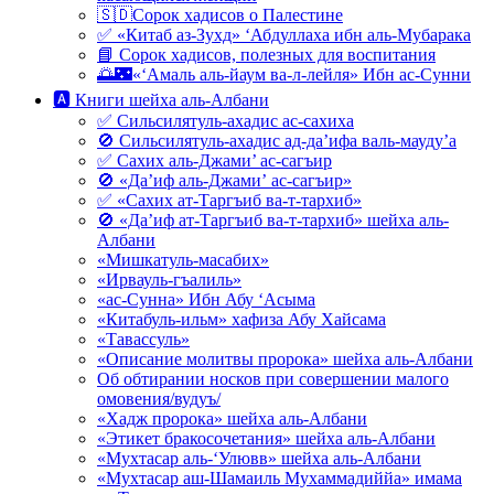
🇸🇩Сорок хадисов о Палестине
✅ «Китаб аз-Зухд» ‘Абдуллаха ибн аль-Мубарака
📘 Сорок хадисов, полезных для воспитания
🌅🌃«‘Амаль аль-йаум ва-л-лейля» Ибн ас-Сунни
🅰 Книги шейха аль-Албани
✅ Сильсилятуль-ахадис ас-сахиха
🚫 Сильсилятуль-ахадис ад-да’ифа валь-мауду’а
✅ Сахих аль-Джами’ ас-сагъир
🚫 «Да’иф аль-Джами’ ас-сагъир»
✅ «Сахих ат-Таргъиб ва-т-тархиб»
🚫 «Да’иф ат-Таргъиб ва-т-тархиб» шейха аль-
Албани
«Мишкатуль-масабих»
«Ирвауль-гъалиль»
«ас-Сунна» Ибн Абу ‘Асыма
«Китабуль-ильм» хафиза Абу Хайсама
«Тавассуль»
«Описание молитвы пророка» шейха аль-Албани
Об обтирании носков при совершении малого
омовения/вудуъ/
«Хадж пророка» шейха аль-Албани
«Этикет бракосочетания» шейха аль-Албани
«Мухтасар аль-‘Улювв» шейха аль-Албани
«Мухтасар аш-Шамаиль Мухаммадиййа» имама