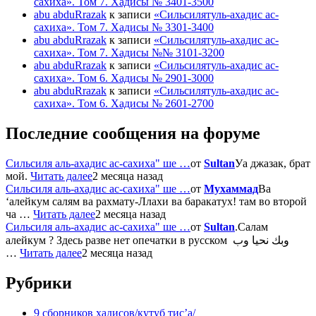
сахиха». Том 7. Хадисы № 3401-3500
abu abduRrazak
к записи
«Сильсилятуль-ахадис ас-
сахиха». Том 7. Хадисы № 3301-3400
abu abduRrazak
к записи
«Сильсилятуль-ахадис ас-
сахиха». Том 7. Хадисы №№ 3101-3200
abu abduRrazak
к записи
«Сильсилятуль-ахадис ас-
сахиха». Том 6. Хадисы № 2901-3000
abu abduRrazak
к записи
«Сильсилятуль-ахадис ас-
сахиха». Том 6. Хадисы № 2601-2700
Последние сообщения на форуме
Сильсиля аль-ахадис ас-сахиха" ше …
от
Sultan
Уа джазак, брат
мой.
Читать далее
2 месяца назад
Сильсиля аль-ахадис ас-сахиха" ше …
от
Мухаммад
Ва
‘алейкум салям ва рахмату-Ллахи ва баракатух! там во второй
ча …
Читать далее
2 месяца назад
Сильсиля аль-ахадис ас-сахиха" ше …
от
Sultan
.Салам
алейкум ? Здесь разве нет опечатки в русском وبك نحيا وب
…
Читать далее
2 месяца назад
Рубрики
9 сборников хадисов/кутуб тис’а/