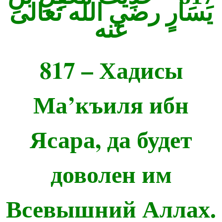
يَسَارٍ رضي الله تعالى
عنه
817 – Хадисы
Ма’къиля ибн
Ясара, да будет
доволен им
Всевышний Аллах.