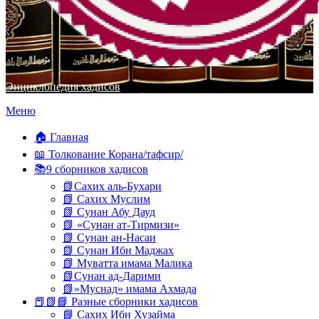
Энциклопедия хадисов
Перейти
Меню
к
содержимому
🏠 Главная
📖 Толкование Корана/тафсир/
📚9 сборников хадисов
📗Сахих аль-Бухари
📗 Сахих Муслим
📗 Сунан Абу Дауд
📗 «Сунан ат-Тирмизи»
📗 Сунан ан-Насаи
📗 Сунан Ибн Маджах
📗 Муватта имама Малика
📗Сунан ад-Дарими
📗»Муснад» имама Ахмада
📕📗📘 Разные сборники хадисов
📘 Сахих Ибн Хузайма