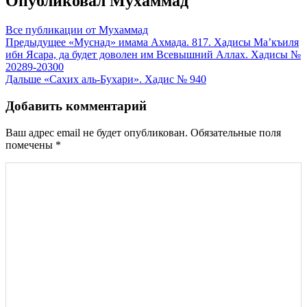
Опубликовал
Мухаммад
Все публикации от Мухаммад
Навигация
Предыдущее
«Муснад» имама Ахмада. 817. Хадисы Ма’къиля
ибн Ясара, да будет доволен им Всевышний Аллах. Хадисы №
по
20289-20300
записям
Дальше
«Сахих аль-Бухари». Хадис № 940
Добавить комментарий
Ваш адрес email не будет опубликован.
Обязательные поля
помечены
*