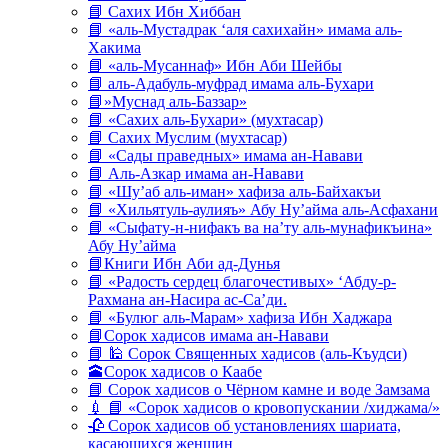
📘 Сахих Ибн Хиббан
📘 «аль-Мустадрак ‘аля сахихайн» имама аль-
Хакима
📘 «аль-Мусаннаф» Ибн Аби Шейбы
📘 аль-Адабуль-муфрад имама аль-Бухари
📘»Муснад аль-Баззар»
📘 «Сахих аль-Бухари» (мухтасар)
📘 Сахих Муслим (мухтасар)
📘 «Сады праведных» имама ан-Навави
📘 Аль-Азкар имама ан-Навави
📘 «Шу’аб аль-иман» хафиза аль-Байхакъи
📘 «Хильятуль-аулияъ» Абу Ну’айма аль-Асфахани
📘 «Сыфату-н-нифакъ ва на’ту аль-мунафикъина»
Абу Ну’айма
📘Книги Ибн Аби ад-Дунья
📘 «Радость сердец благочестивых» ‘Абду-р-
Рахмана ан-Насира ас-Са’ди.
📘 «Булюг аль-Марам» хафиза Ибн Хаджара
📘Сорок хадисов имама ан-Навави
📘 🕌 Сорок Священных хадисов (аль-Къудси)
🕋Сорок хадисов о Каабе
📘 Сорок хадисов о Чёрном камне и воде Замзама
💉 📘 «Сорок хадисов о кровопускании /хиджама/»
🥀 Сорок хадисов об установлениях шариата,
касающихся женщин