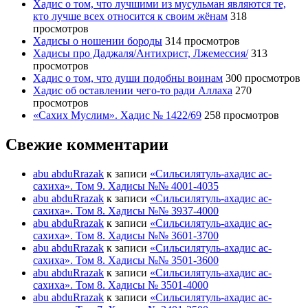
Хадис о том, что лучшими из мусульман являются те,
кто лучше всех относится к своим жёнам
318
просмотров
Хадисы о ношении бороды
314 просмотров
Хадисы про Даджаля/Антихрист, Лжемессия/
313
просмотров
Хадис о том, что души подобны воинам
300 просмотров
Хадис об оставлении чего-то ради Аллаха
270
просмотров
«Сахих Муслим». Хадис № 1422/69
258 просмотров
Свежие комментарии
abu abduRrazak
к записи
«Сильсилятуль-ахадис ас-
сахиха». Том 9. Хадисы №№ 4001-4035
abu abduRrazak
к записи
«Сильсилятуль-ахадис ас-
сахиха». Том 8. Хадисы №№ 3937-4000
abu abduRrazak
к записи
«Сильсилятуль-ахадис ас-
сахиха». Том 8. Хадисы №№ 3601-3700
abu abduRrazak
к записи
«Сильсилятуль-ахадис ас-
сахиха». Том 8. Хадисы №№ 3501-3600
abu abduRrazak
к записи
«Сильсилятуль-ахадис ас-
сахиха». Том 8. Хадисы № 3501-4000
abu abduRrazak
к записи
«Сильсилятуль-ахадис ас-