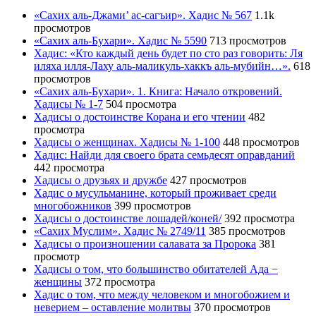
«Сахих аль-Джами’ ас-сагъир». Хадис № 567
1.1k
просмотров
«Сахих аль-Бухари». Хадис № 5590
713 просмотров
Хадис: «Кто каждый день будет по сто раз говорить: Ля
иляха илля-Лаху аль-маликуль-хаккъ аль-мубийн…».
618
просмотров
«Сахих аль-Бухари». 1. Книга: Начало откровений.
Хадисы № 1-7
504 просмотра
Хадисы о достоинстве Корана и его чтении
482
просмотра
Хадисы о женщинах. Хадисы № 1-100
448 просмотров
Хадис: Найди для своего брата семьдесят оправданий
442 просмотра
Хадисы о друзьях и дружбе
427 просмотров
Хадис о мусульманине, который проживает среди
многобожников
399 просмотров
Хадисы о достоинстве лошадей/коней/
392 просмотра
«Сахих Муслим». Хадис № 2749/11
385 просмотров
Хадисы о произношении салавата за Пророка
381
просмотр
Хадисы о том, что большинство обитателей Ада −
женщины
372 просмотра
Хадис о том, что между человеком и многобожием и
неверием – оставление молитвы
370 просмотров