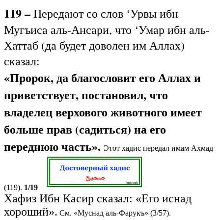
119 –
Передают со слов ‘Урвы ибн
Мугъиса аль-Ансари, что ‘Умар ибн аль-
Хаттаб (да будет доволен им Аллах)
сказал:
«Пророк, да благословит его Аллах и
приветствует, постановил, что
владелец верхового животного имеет
больше прав (садиться) на его
переднюю часть».
Этот хадис передал имам Ахмад
(119).
1/19
Хафиз Ибн Касир сказал: «Его иснад
хороший».
См. «Муснад аль-Фарукъ» (3/57).