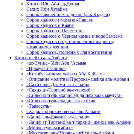
Книги Ибн Аби ад-Дунья
Сахих Ибн Хузайма
Сорок Священных хадисов (аль-Къудси)
Сорок хадисов имама ан-Навави
Сорок хадисов о Каабе
Сорок хадисов о Палестине
Сорок хадисов о Чёрном камне и воде Замзама
Сорок хадисов об установлениях шариата,
касающихся женщин
Сорок хадисов, полезных для воспитания
Книги шейха аль-Албани
«ас-Сунна» Ибн Аби ‘Асыма
«Ирвауль-гъалиль»
«Китабуль-ильм» хафиза Абу Хайсама
«Описание молитвы Пророка» шейха аль-Албани
«Сахих аль-Джами’ ас-сагъир»
«Сахих ат-Таргъиб ва-т-тархиб»
«Сильсилятуль-ахадис ад-да’ифа валь-мауду’а»
«Сильсилятуль-ахадис ас-сахиха»
«Тавассуль»
«Хадж Пророка» шейха аль-Албани
«Да’иф аль-Джами’ ас-сагъир»
«Да’иф ат-Таргъиб ва-т-тархиб» шейха аль-Албани
«Мишкатуль-масабих»
«Мухтасар аль-‘Улювв» шейха аль-Албани