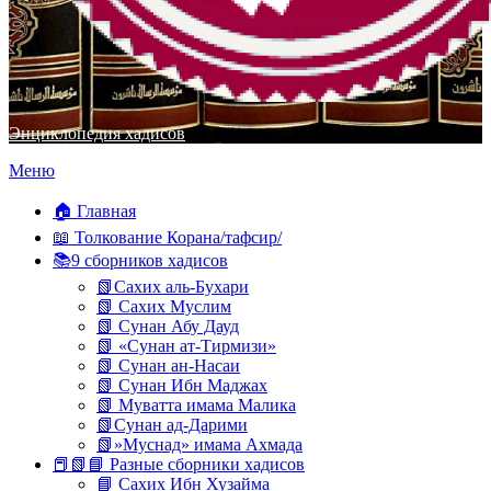
Энциклопедия хадисов
Перейти
Меню
к
содержимому
🏠 Главная
📖 Толкование Корана/тафсир/
📚9 сборников хадисов
📗Сахих аль-Бухари
📗 Сахих Муслим
📗 Сунан Абу Дауд
📗 «Сунан ат-Тирмизи»
📗 Сунан ан-Насаи
📗 Сунан Ибн Маджах
📗 Муватта имама Малика
📗Сунан ад-Дарими
📗»Муснад» имама Ахмада
📕📗📘 Разные сборники хадисов
📘 Сахих Ибн Хузайма