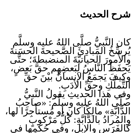
شرح الحديث
كان النَّبيُّ صلَّى اللهُ عليه وسلَّم
يُرسِّخُ المَبادِئَ الصَّحيحةَ الحسَنةَ
والأُمورَ الحياتيَّةَ المنضبطةَ؛ حتَّى
يَحفَظَ النَّاسُ لِبَعضِهِم حقَّ بَعضٍ،
وكيفَ يَجمَعُ الإنسانُ بيْنَ حقِّ
التَّملُّكِ وحقِّ الأدَبِ.
وفي هذا الحديثِ يقولُ النَّبيُّ
صلَّى اللهُ عليه وسلَّم: «صاحِبُ
الدَّابَّةِ» مالِكًا كان أو مُستأجِرًا لها،
والمُرادُ بالدَّابَّةِ: كُلُّ مَرْكوبٍ
كالفَرَسِ والإبِلِ، وفي حُكمِها في