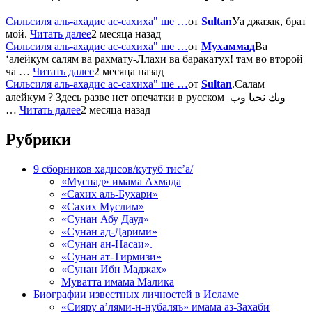
Сильсиля аль-ахадис ас-сахиха" ше …
от
Sultan
Уа джазак, брат
мой.
Читать далее
2 месяца назад
Сильсиля аль-ахадис ас-сахиха" ше …
от
Мухаммад
Ва
‘алейкум салям ва рахмату-Ллахи ва баракатух! там во второй
ча …
Читать далее
2 месяца назад
Сильсиля аль-ахадис ас-сахиха" ше …
от
Sultan
.Салам
алейкум ? Здесь разве нет опечатки в русском وبك نحيا وب
…
Читать далее
2 месяца назад
Рубрики
9 сборников хадисов/кутуб тис’а/
«Муснад» имама Ахмада
«Сахих аль-Бухари»
«Сахих Муслим»
«Сунан Абу Дауд»
«Сунан ад-Дарими»
«Сунан ан-Насаи».
«Сунан ат-Тирмизи»
«Сунан Ибн Маджах»
Муватта имама Малика
Биографии известных личностей в Исламе
«Сияру а’лями-н-нубаляъ» имама аз-Захаби