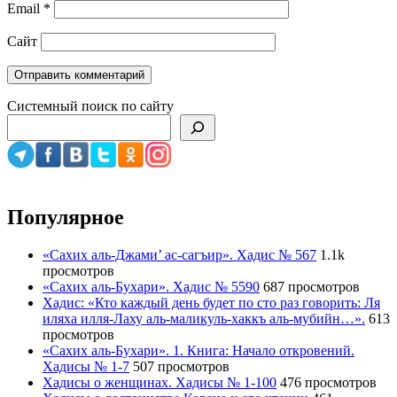
Email
*
Сайт
Системный поиск по сайту
Популярное
«Сахих аль-Джами’ ас-сагъир». Хадис № 567
1.1k
просмотров
«Сахих аль-Бухари». Хадис № 5590
687 просмотров
Хадис: «Кто каждый день будет по сто раз говорить: Ля
иляха илля-Лаху аль-маликуль-хаккъ аль-мубийн…».
613
просмотров
«Сахих аль-Бухари». 1. Книга: Начало откровений.
Хадисы № 1-7
507 просмотров
Хадисы о женщинах. Хадисы № 1-100
476 просмотров