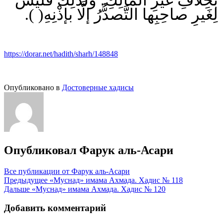
لِغَيرِ صاحِبِها التَّصدُّرُ إلَّا بإذْنِهِ( ).
https://dorar.net/hadith/sharh/148848
Опубликовано в
Достоверные хадисы
Опубликовал
Фарук аль-Асари
Все публикации от Фарук аль-Асари
Навигация
Предыдущее
«Муснад» имама Ахмада. Хадис № 118
Дальше
«Муснад» имама Ахмада. Хадис № 120
по
записям
Добавить комментарий