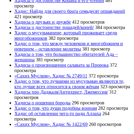
Хадисы о достоинстве Корана и его чтении
461
просмотр
Хадис: Найди для своего брата семьдесят оправданий
421 просмотр
Хадисы о друзьях и дружбе
412 просмотров
Хадисы о достоинстве лошадей/коней/
384 просмотра
Хадис о мусульманине, который проживает среди
многобожников
382 просмотра
Хадис о том, что между человеком и многобожием и
неверием – оставление молитвы
381 просмотр
Хадисы о том, что большинство обитателей Ада −
женщины
381 просмотр
Хадисы о произношении салавата за Пророка
372
просмотра
«Сахих Муслим». Хадис № 2749/11
372 просмотра
Хадис о том, что лучшими из мусульман являются те,
кто лучше всех относится к своим жёнам
323 просмотра
Хадисы про Даджаля/Антихрист, Лжемессия/
312
просмотров
Хадисы о ношении бороды
296 просмотров
Хадис о том, что души подобны воинам
282 просмотра
Хадис об оставлении чего-то ради Аллаха
264
просмотра
«Сахих Муслим». Хадис № 1422/69
260 просмотров