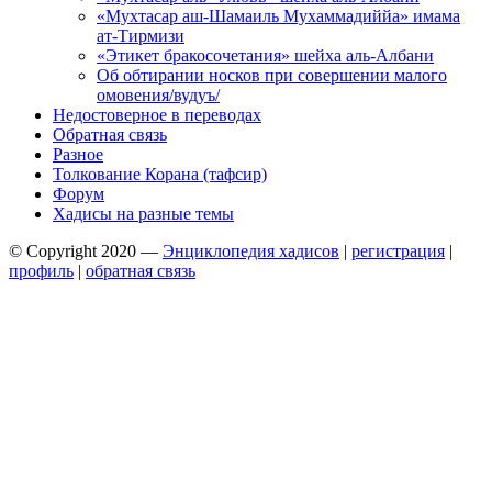
«Мухтасар аш-Шамаиль Мухаммадиййа» имама
ат-Тирмизи
«Этикет бракосочетания» шейха аль-Албани
Об обтирании носков при совершении малого
омовения/вудуъ/
Недостоверное в переводах
Обратная связь
Разное
Толкование Корана (тафсир)
Форум
Хадисы на разные темы
© Copyright 2020 —
Энциклопедия хадисов
|
регистрация
|
профиль
|
обратная связь
Wisteria Theme by
WPFriendship
⋅
Powered by
WordPress