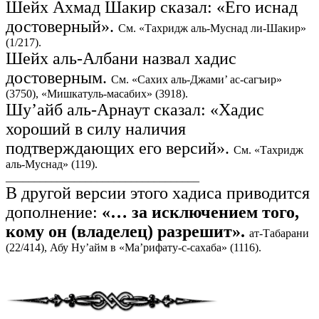
Шейх Ахмад Шакир сказал: «Его иснад
достоверный».
См. «Тахридж аль-Муснад ли-Шакир»
(1/217).
Шейх аль-Албани назвал хадис
достоверным.
См. «Сахих аль-Джами’ ас-сагъир»
(3750), «Мишкатуль-масабих» (3918).
Шу’айб аль-Арнаут сказал: «Хадис
хороший в силу наличия
подтверждающих его версий».
См. «Тахридж
аль-Муснад» (119).
__________________________________
В другой версии этого хадиса приводится
дополнение:
«… за исключением того,
кому он (владелец) разрешит».
ат-Табарани
(22/414), Абу Ну’айм в «Ма’рифату-с-сахаба» (1116).