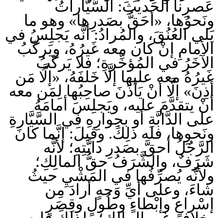
عَصرِنا الحَديثِ: السَّيَّاراتُ
ونَحوُها، «أحَقُّ بصَدرِها» وهو ما
يَلي العُنُقَ، والمُرادُ: أنَّه يَجلِسُ في
الأمامِ إنْ كان معه غَيرُهُ، ويَركَبُ
الآخَرُ في المُؤخِّرةِ؛ فلا يَركَبُ
غَيرُهُ معه عليها إلَّا خَلفَهُ، «إلَّا مَن
أذِنَ» إلَّا أنْ يَأذَنَ صاحِبُها لِمَن معه
أنْ يتقدَّمَ عليه، ويَجلِسَ أمامَهُ
على الدَّابَّةِ أو بجِوارِهِ في السَّيَّارةِ
ونَحوِها، فله ذلِكَ. وقيلَ: إنَّما كانَ
الرَّجُلُ أحقَّ بصَدرِ دابَّتِهِ؛ لأنَّه
شَرَفٌ، والشَّرَفُ حقُّ المالِكِ؛
ولأنَّه يُصرِّفُها في المَشْيِ حيثُ
شاءَ، وعلى أيِّ وَجهٍ أرادَ مِن
إسْراعٍ وإبْطاءٍ وطُولٍ وقِصَرٍ
بخِلافِ غَيرِ المالِكِ؛ ولذلِكَ فليس