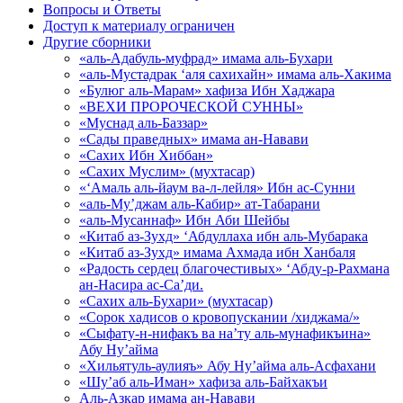
Вопросы и Ответы
Доступ к материалу ограничен
Другие сборники
«аль-Адабуль-муфрад» имама аль-Бухари
«аль-Мустадрак ‘аля сахихайн» имама аль-Хакима
«Булюг аль-Марам» хафиза Ибн Хаджара
«ВЕХИ ПРОРОЧЕСКОЙ СУННЫ»
«Муснад аль-Баззар»
«Сады праведных» имама ан-Навави
«Сахих Ибн Хиббан»
«Сахих Муслим» (мухтасар)
«‘Амаль аль-йаум ва-л-лейля» Ибн ас-Сунни
«аль-Му’джам аль-Кабир» ат-Табарани
«аль-Мусаннаф» Ибн Аби Шейбы
«Китаб аз-Зухд» ‘Абдуллаха ибн аль-Мубарака
«Китаб аз-Зухд» имама Ахмада ибн Ханбаля
«Радость сердец благочестивых» ‘Абду-р-Рахмана
ан-Насира ас-Са’ди.
«Сахих аль-Бухари» (мухтасар)
«Сорок хадисов о кровопускании /хиджама/»
«Сыфату-н-нифакъ ва на’ту аль-мунафикъина»
Абу Ну’айма
«Хильятуль-аулияъ» Абу Ну’айма аль-Асфахани
«Шу’аб аль-Иман» хафиза аль-Байхакъи
Аль-Азкар имама ан-Навави