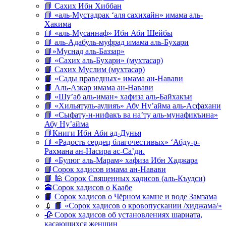
📘 Сахих Ибн Хиббан
📘 «аль-Мустадрак ‘аля сахихайн» имама аль-
Хакима
📘 «аль-Мусаннаф» Ибн Аби Шейбы
📘 аль-Адабуль-муфрад имама аль-Бухари
📘»Муснад аль-Баззар»
📘 «Сахих аль-Бухари» (мухтасар)
📘 Сахих Муслим (мухтасар)
📘 «Сады праведных» имама ан-Навави
📘 Аль-Азкар имама ан-Навави
📘 «Шу’аб аль-иман» хафиза аль-Байхакъи
📘 «Хильятуль-аулияъ» Абу Ну’айма аль-Асфахани
📘 «Сыфату-н-нифакъ ва на’ту аль-мунафикъина»
Абу Ну’айма
📘Книги Ибн Аби ад-Дунья
📘 «Радость сердец благочестивых» ‘Абду-р-
Рахмана ан-Насира ас-Са’ди.
📘 «Булюг аль-Марам» хафиза Ибн Хаджара
📘Сорок хадисов имама ан-Навави
📘 🕌 Сорок Священных хадисов (аль-Къудси)
🕋Сорок хадисов о Каабе
📘 Сорок хадисов о Чёрном камне и воде Замзама
💉 📘 «Сорок хадисов о кровопускании /хиджама/»
🥀 Сорок хадисов об установлениях шариата,
касающихся женщин