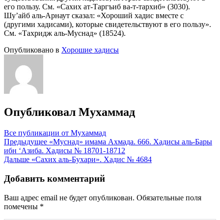
его пользу. См. «Сахих ат-Таргъиб ва-т-тархиб» (3030).
Шу’айб аль-Арнаут сказал: «Хороший хадис вместе с
(другими хадисами), которые свидетельствуют в его пользу».
См. «Тахридж аль-Муснад» (18524).
Опубликовано в
Хорошие хадисы
Опубликовал
Мухаммад
Все публикации от Мухаммад
Навигация
Предыдущее
«Муснад» имама Ахмада. 666. Хадисы аль-Бары
ибн ‘Азиба. Хадисы № 18701-18712
по
Дальше
«Сахих аль-Бухари». Хадис № 4684
записям
Добавить комментарий
Ваш адрес email не будет опубликован.
Обязательные поля
помечены
*