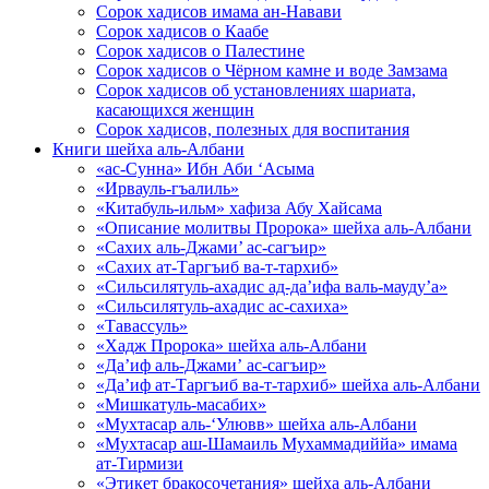
Сорок хадисов имама ан-Навави
Сорок хадисов о Каабе
Сорок хадисов о Палестине
Сорок хадисов о Чёрном камне и воде Замзама
Сорок хадисов об установлениях шариата,
касающихся женщин
Сорок хадисов, полезных для воспитания
Книги шейха аль-Албани
«ас-Сунна» Ибн Аби ‘Асыма
«Ирвауль-гъалиль»
«Китабуль-ильм» хафиза Абу Хайсама
«Описание молитвы Пророка» шейха аль-Албани
«Сахих аль-Джами’ ас-сагъир»
«Сахих ат-Таргъиб ва-т-тархиб»
«Сильсилятуль-ахадис ад-да’ифа валь-мауду’а»
«Сильсилятуль-ахадис ас-сахиха»
«Тавассуль»
«Хадж Пророка» шейха аль-Албани
«Да’иф аль-Джами’ ас-сагъир»
«Да’иф ат-Таргъиб ва-т-тархиб» шейха аль-Албани
«Мишкатуль-масабих»
«Мухтасар аль-‘Улювв» шейха аль-Албани
«Мухтасар аш-Шамаиль Мухаммадиййа» имама
ат-Тирмизи
«Этикет бракосочетания» шейха аль-Албани