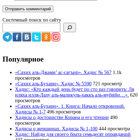
Системный поиск по сайту
Популярное
«Сахих аль-Джами’ ас-сагъир». Хадис № 567
1.1k
просмотров
«Сахих аль-Бухари». Хадис № 5590
721 просмотр
Хадис: «Кто каждый день будет по сто раз говорить: Ля
иляха илля-Лаху аль-маликуль-хаккъ аль-мубийн…».
620
просмотров
«Сахих аль-Бухари». 1. Книга: Начало откровений.
Хадисы № 1-7
496 просмотров
Хадисы о достоинстве Корана и его чтении
490
просмотров
Хадисы о женщинах. Хадисы № 1-100
444 просмотра
Хадис: Найди для своего брата семьдесят оправданий
437 просмотров