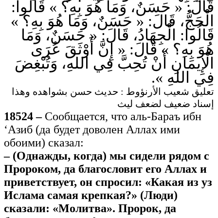
قَالَ: « حَسَنٌ، وَمَا هُوَ بِهِ؟ » قَالُوا:
الْحَجُّ، قَالَ: « حَسَنٌ، وَمَا هُوَ بِهِ؟ »
قَالُوا: الْجِهَادُ، قَالَ: « حَسَنٌ، وَمَا
هُوَ بِهِ؟ » قَالَ: « إِنَّ أَوْثَقَ عُرَى
الْإِيمَانِ أَنْ تُحِبَّ فِي اللهِ، وَتُبْغِضَ
فِي اللهِ ».
تعليق شعيب الأرنؤوط : حديث حسن بشواهده وهذا
إسناد ضعيف لضعف ليث
18524 –
Сообщается, что аль-Бараъ ибн
‘Азиб (да будет доволен Аллах ими
обоими) сказал:
– (Однажды, когда) мы сидели рядом с
Пророком, да благословит его Аллах и
приветствует, он спросил: «Какая из уз
Ислама самая крепкая?» (Люди)
сказали: «Молитва». Пророк, да