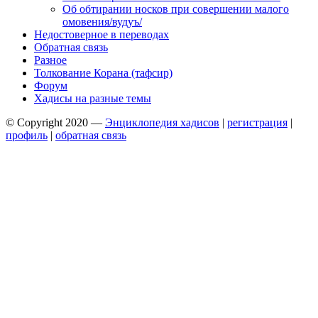
Об обтирании носков при совершении малого
омовения/вудуъ/
Недостоверное в переводах
Обратная связь
Разное
Толкование Корана (тафсир)
Форум
Хадисы на разные темы
© Copyright 2020 —
Энциклопедия хадисов
|
регистрация
|
профиль
|
обратная связь
Wisteria Theme by
WPFriendship
⋅
Powered by
WordPress