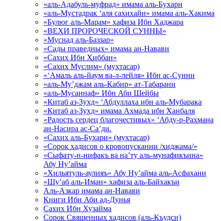
«аль-Адабуль-муфрад» имама аль-Бухари
«аль-Мустадрак ‘аля сахихайн» имама аль-Хакима
«Булюг аль-Марам» хафиза Ибн Хаджара
«ВЕХИ ПРОРОЧЕСКОЙ СУННЫ»
«Муснад аль-Баззар»
«Сады праведных» имама ан-Навави
«Сахих Ибн Хиббан»
«Сахих Муслим» (мухтасар)
«‘Амаль аль-йаум ва-л-лейля» Ибн ас-Сунни
«аль-Му’джам аль-Кабир» ат-Табарани
«аль-Мусаннаф» Ибн Аби Шейбы
«Китаб аз-Зухд» ‘Абдуллаха ибн аль-Мубарака
«Китаб аз-Зухд» имама Ахмада ибн Ханбаля
«Радость сердец благочестивых» ‘Абду-р-Рахмана
ан-Насира ас-Са’ди.
«Сахих аль-Бухари» (мухтасар)
«Сорок хадисов о кровопускании /хиджама/»
«Сыфату-н-нифакъ ва на’ту аль-мунафикъина»
Абу Ну’айма
«Хильятуль-аулияъ» Абу Ну’айма аль-Асфахани
«Шу’аб аль-Иман» хафиза аль-Байхакъи
Аль-Азкар имама ан-Навави
Книги Ибн Аби ад-Дунья
Сахих Ибн Хузайма
Сорок Священных хадисов (аль-Къудси)