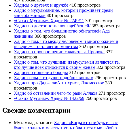
Хадисы о друзьях и дружбе
410 просмотров
Хадис о мусульманине, который проживает среди
многобожников
401 просмотр
«Сахих Муслим». Хадис № 2749/11
391 просмотр
Хадисы о достоинстве лошадей/коней/
383 просмотра
Хадисы о том, что большинство обитателей Ада −
женщины
366 просмотров
Хадис о том, что между человеком и многобожием и
неверием – оставление молитвы
362 просмотра
Хадисы о произношении салавата за Пророка
337
просмотров
Хадис о том, что лучшими из мусульман являются те,
кто лучше всех относится к своим жёнам
322 просмотра
Хадисы о ношении бороды
312 просмотров
Хадис о том, что души подобны воинам
296 просмотров
Хадисы про Даджаля/Антихрист, Лжемессия/
289
просмотров
Хадис об оставлении чего-то ради Аллаха
271 просмотр
«Сахих Муслим». Хадис № 1422/69
260 просмотров
Свежие комментарии
Мухаммад
к записи
Хадис: «Когда кто-нибудь из вас
будет входить в мечеть, пусть обратится с мольбой за