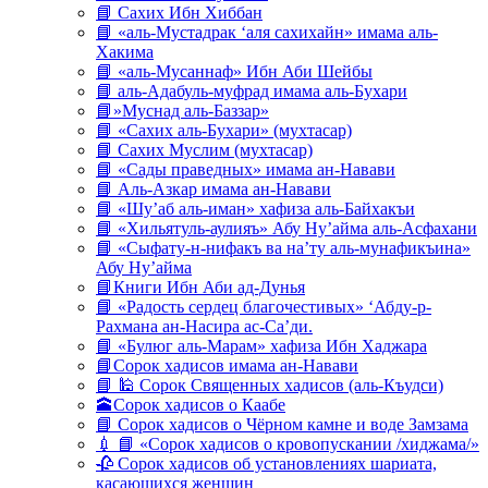
📘 Сахих Ибн Хиббан
📘 «аль-Мустадрак ‘аля сахихайн» имама аль-
Хакима
📘 «аль-Мусаннаф» Ибн Аби Шейбы
📘 аль-Адабуль-муфрад имама аль-Бухари
📘»Муснад аль-Баззар»
📘 «Сахих аль-Бухари» (мухтасар)
📘 Сахих Муслим (мухтасар)
📘 «Сады праведных» имама ан-Навави
📘 Аль-Азкар имама ан-Навави
📘 «Шу’аб аль-иман» хафиза аль-Байхакъи
📘 «Хильятуль-аулияъ» Абу Ну’айма аль-Асфахани
📘 «Сыфату-н-нифакъ ва на’ту аль-мунафикъина»
Абу Ну’айма
📘Книги Ибн Аби ад-Дунья
📘 «Радость сердец благочестивых» ‘Абду-р-
Рахмана ан-Насира ас-Са’ди.
📘 «Булюг аль-Марам» хафиза Ибн Хаджара
📘Сорок хадисов имама ан-Навави
📘 🕌 Сорок Священных хадисов (аль-Къудси)
🕋Сорок хадисов о Каабе
📘 Сорок хадисов о Чёрном камне и воде Замзама
💉 📘 «Сорок хадисов о кровопускании /хиджама/»
🥀 Сорок хадисов об установлениях шариата,
касающихся женщин