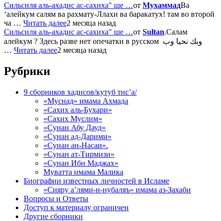
Сильсиля аль-ахадис ас-сахиха" ше …
от
Мухаммад
Ва
‘алейкум салям ва рахмату-Ллахи ва баракатух! там во второй
ча …
Читать далее
2 месяца назад
Сильсиля аль-ахадис ас-сахиха" ше …
от
Sultan
.Салам
алейкум ? Здесь разве нет опечатки в русском وبك نحيا وب
…
Читать далее
2 месяца назад
Рубрики
9 сборников хадисов/кутуб тис’а/
«Муснад» имама Ахмада
«Сахих аль-Бухари»
«Сахих Муслим»
«Сунан Абу Дауд»
«Сунан ад-Дарими»
«Сунан ан-Насаи».
«Сунан ат-Тирмизи»
«Сунан Ибн Маджах»
Муватта имама Малика
Биографии известных личностей в Исламе
«Сияру а’лями-н-нубаляъ» имама аз-Захаби
Вопросы и Ответы
Доступ к материалу ограничен
Другие сборники