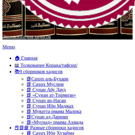
Энциклопедия хадисов
Перейти
Меню
к
содержимому
🏠 Главная
📖 Толкование Корана/тафсир/
📚9 сборников хадисов
📗Сахих аль-Бухари
📗 Сахих Муслим
📗 Сунан Абу Дауд
📗 «Сунан ат-Тирмизи»
📗 Сунан ан-Насаи
📗 Сунан Ибн Маджах
📗 Муватта имама Малика
📗Сунан ад-Дарими
📗»Муснад» имама Ахмада
📕📗📘 Разные сборники хадисов
📘 Сахих Ибн Хузайма