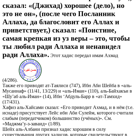
сказал: «(Джихад) хорошее (дело), но
это не он», (после чего Посланник
Аллаха, да благословит его Аллах и
приветствует,) сказал: «Поистине,
самая крепкая из уз веры – это, чтобы
ты любил ради Аллаха и ненавидел
ради Аллаха».
Этот хадис передал имам Ахмад
(4/286).
Также его приводят ат-Таялиси (747), Ибн Аби Шейба в «аль-
Мусаннаф» (11/41, 13/229) и «аль-Иман» (110), аль-Байхакъи в
«Шу’аб аль-Иман» (14), Ибн ‘Абдуль-Барр в «ат-Тамхид»
(17/431).
Хафиз аль-Хайсами сказал: «Его приводит Ахмад, и в нём (т.е.
иснаде) присутствует Лейс ибн Аби Сулейм, которого считали
слабым (передатчиком) большинство (учёных)». См.
«Маджма’у-з-заваид» (1/89).
Шейх аль-Албани признал хадис хорошим в силу
существования других хадисов, которые свидетельствуют в