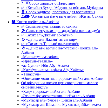
🇸🇩Сорок хадисов о Палестине
✅ «Китаб аз-Зухд» ‘Абдуллаха ибн аль-Мубарака
📘 Сорок хадисов, полезных для воспитания
🌅🌃«‘Амаль аль-йаум ва-л-лейля» Ибн ас-Сунни
🅰 Книги шейха аль-Албани
✅ Сильсилятуль-ахадис ас-сахиха
🚫 Сильсилятуль-ахадис ад-да’ифа валь-мауду’а
✅ Сахих аль-Джами’ ас-сагъир
🚫 «Да’иф аль-Джами’ ас-сагъир»
✅ «Сахих ат-Таргъиб ва-т-тархиб»
🚫 «Да’иф ат-Таргъиб ва-т-тархиб» шейха аль-
Албани
«Мишкатуль-масабих»
«Ирвауль-гъалиль»
«ас-Сунна» Ибн Абу ‘Асыма
«Китабуль-ильм» хафиза Абу Хайсама
«Тавассуль»
«Описание молитвы пророка» шейха аль-Албани
Об обтирании носков при совершении малого
омовения/вудуъ/
«Хадж пророка» шейха аль-Албани
«Этикет бракосочетания» шейха аль-Албани
«Мухтасар аль-‘Улювв» шейха аль-Албани
«Мухтасар аш-Шамаиль Мухаммадиййа» имама