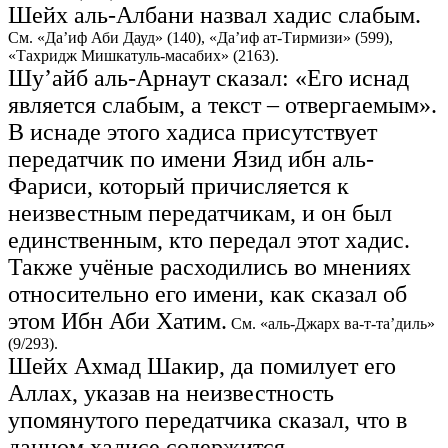
Шейх аль-Албани назвал хадис слабым.
См. «Да’иф Аби Дауд» (140), «Да’иф ат-Тирмизи» (599),
«Тахридж Мишкатуль-масабих» (2163).
Шу’айб аль-Арнаут сказал: «Его иснад
является слабым, а текст – отвергаемым».
В иснаде этого хадиса присутствует
передатчик по имени Язид ибн аль-
Фариси, который причисляется к
неизвестным передатчикам, и он был
единственным, кто передал этот хадис.
Также учёные расходились во мнениях
относительно его имени, как сказал об
этом Ибн Аби Хатим.
См. «аль-Джарх ва-т-та’диль»
(9/293).
Шейх Ахмад Шакир, да помилует его
Аллах, указав на неизвестность
упомянутого передатчика сказал, что в
данном хадисе содержится