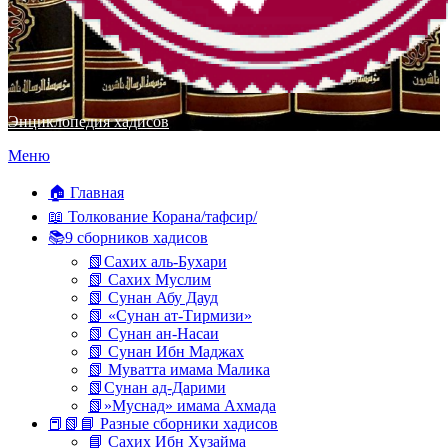
Энциклопедия хадисов
Перейти
Меню
к
содержимому
🏠 Главная
📖 Толкование Корана/тафсир/
📚9 сборников хадисов
📗Сахих аль-Бухари
📗 Сахих Муслим
📗 Сунан Абу Дауд
📗 «Сунан ат-Тирмизи»
📗 Сунан ан-Насаи
📗 Сунан Ибн Маджах
📗 Муватта имама Малика
📗Сунан ад-Дарими
📗»Муснад» имама Ахмада
📕📗📘 Разные сборники хадисов
📘 Сахих Ибн Хузайма