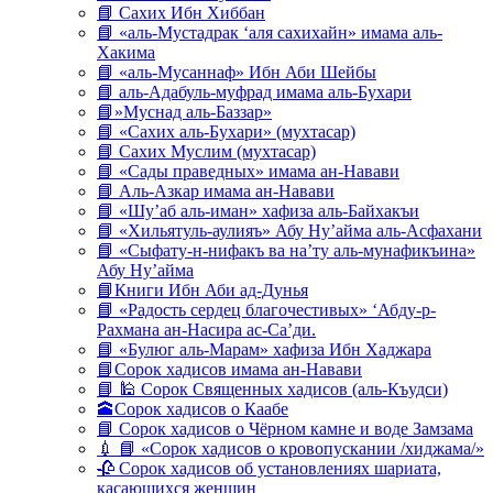
📘 Сахих Ибн Хиббан
📘 «аль-Мустадрак ‘аля сахихайн» имама аль-
Хакима
📘 «аль-Мусаннаф» Ибн Аби Шейбы
📘 аль-Адабуль-муфрад имама аль-Бухари
📘»Муснад аль-Баззар»
📘 «Сахих аль-Бухари» (мухтасар)
📘 Сахих Муслим (мухтасар)
📘 «Сады праведных» имама ан-Навави
📘 Аль-Азкар имама ан-Навави
📘 «Шу’аб аль-иман» хафиза аль-Байхакъи
📘 «Хильятуль-аулияъ» Абу Ну’айма аль-Асфахани
📘 «Сыфату-н-нифакъ ва на’ту аль-мунафикъина»
Абу Ну’айма
📘Книги Ибн Аби ад-Дунья
📘 «Радость сердец благочестивых» ‘Абду-р-
Рахмана ан-Насира ас-Са’ди.
📘 «Булюг аль-Марам» хафиза Ибн Хаджара
📘Сорок хадисов имама ан-Навави
📘 🕌 Сорок Священных хадисов (аль-Къудси)
🕋Сорок хадисов о Каабе
📘 Сорок хадисов о Чёрном камне и воде Замзама
💉 📘 «Сорок хадисов о кровопускании /хиджама/»
🥀 Сорок хадисов об установлениях шариата,
касающихся женщин