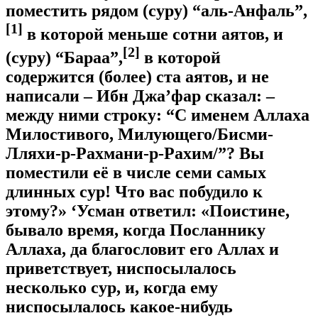
поместить рядом (суру) “аль-Анфаль”,
[1]
в которой меньше сотни аятов, и
[2]
(суру) “Бараа”,
в которой
содержится (более) ста аятов, и не
написали – Ибн Джа’фар сказал: –
между ними строку: “С именем Аллаха
Милостивого, Милующего/Бисми-
Лляхи-р-Рахмани-р-Рахим/”? Вы
поместили её в числе семи самых
длинных сур! Что вас побудило к
этому?» ‘Усман ответил: «Поистине,
бывало время, когда Посланнику
Аллаха, да благословит его Аллах и
приветствует, ниспосылалось
несколько сур, и, когда ему
ниспосылалось какое-нибудь