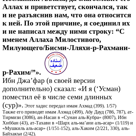
Аллах и приветствует, скончался, так
и не разъяснив нам, что она относится
к ней. По этой причине, я соединил их
и не написал между ними строку: “С
именем Аллаха Милостивого,
Милующего/Бисми-Лляхи-р-Рахмани-
р-Рахим/”».
Ибн Джа’фар (в своей версии
дополнительно) сказал: «И я (‘Усман)
поместил её в числе семи длинных
(сур)».
Этот хадис передал имам Ахмад (399). 1/57)
Также его приводят имам Ахмад (499), Абу Дауд (786, 787), ат-
Тирмизи (3086), ан-Насаи в «Сунан аль-Кубра» (8007), Ибн
Хиббан (43), ат-Тахави в «Шарх аль-ма’ани аль-асар» (1/119) и
«Мушкиль аль-асар» (1/151-152), аль-Хаким (2/221, 330), аль-
Байхакъи (2/42).