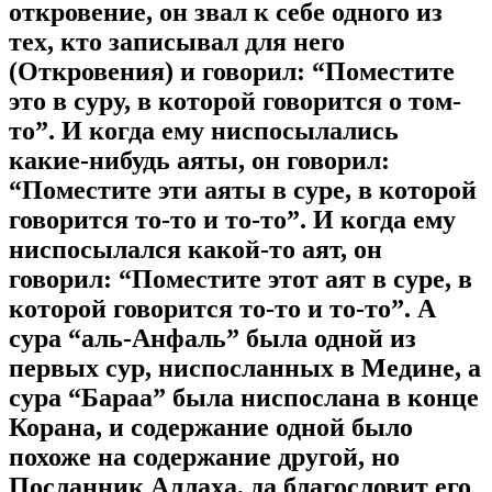
откровение, он звал к себе одного из
тех, кто записывал для него
(Откровения) и говорил: “Поместите
это в суру, в которой говорится о том-
то”. И когда ему ниспосылались
какие-нибудь аяты, он говорил:
“Поместите эти аяты в суре, в которой
говорится то-то и то-то”. И когда ему
ниспосылался какой-то аят, он
говорил: “Поместите этот аят в суре, в
которой говорится то-то и то-то”. А
сура “аль-Анфаль” была одной из
первых сур, ниспосланных в Медине, а
сура “Бараа” была ниспослана в конце
Корана, и содержание одной было
похоже на содержание другой, но
Посланник Аллаха, да благословит его