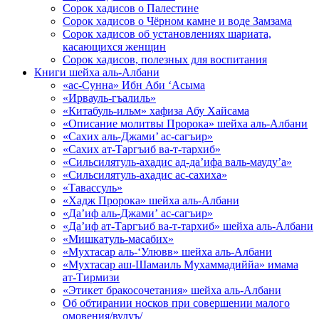
Сорок хадисов о Палестине
Сорок хадисов о Чёрном камне и воде Замзама
Сорок хадисов об установлениях шариата,
касающихся женщин
Сорок хадисов, полезных для воспитания
Книги шейха аль-Албани
«ас-Сунна» Ибн Аби ‘Асыма
«Ирвауль-гъалиль»
«Китабуль-ильм» хафиза Абу Хайсама
«Описание молитвы Пророка» шейха аль-Албани
«Сахих аль-Джами’ ас-сагъир»
«Сахих ат-Таргъиб ва-т-тархиб»
«Сильсилятуль-ахадис ад-да’ифа валь-мауду’а»
«Сильсилятуль-ахадис ас-сахиха»
«Тавассуль»
«Хадж Пророка» шейха аль-Албани
«Да’иф аль-Джами’ ас-сагъир»
«Да’иф ат-Таргъиб ва-т-тархиб» шейха аль-Албани
«Мишкатуль-масабих»
«Мухтасар аль-‘Улювв» шейха аль-Албани
«Мухтасар аш-Шамаиль Мухаммадиййа» имама
ат-Тирмизи
«Этикет бракосочетания» шейха аль-Албани
Об обтирании носков при совершении малого
омовения/вудуъ/