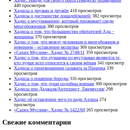
Хадис: Найди для своего брата семьдесят оправданий
440 просмотров
Хадисы о друзьях и дружбе
418 просмотров
Хадисы о достоинстве лошадей/коней/
382 просмотра
Хадис о мусульманине, который проживает среди
многобожников
380 просмотров
Хадисы о том, что большинство обитателей Ада −
женщины
370 просмотров
Хадис о том, что между человеком и многобожием и
неверием – оставление молитвы
369 просмотров
«Сахих Муслим». Хадис № 2749/11
359 просмотров
Хадис о том, что лучшими из мусульман являются те,
кто лучше всех относится к своим жёнам
341 просмотр
Хадисы о произношении салавата за Пророка
339
просмотров
Хадисы о ношении бороды
316 просмотров
Хадис о том, что души подобны воинам
300 просмотров
Хадисы про Даджаля/Антихрист, Лжемессия/
298
просмотров
Хадис об оставлении чего-то ради Аллаха
274
просмотра
«Сахих Муслим». Хадис № 1422/69
265 просмотров
Свежие комментарии