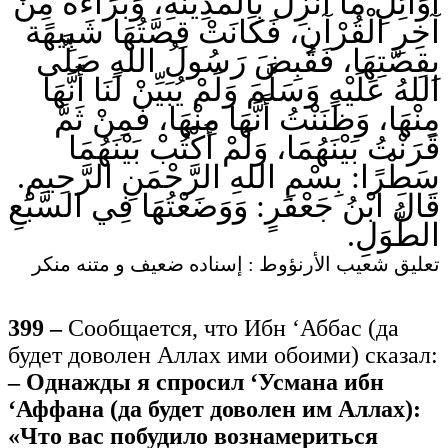
أَوَائِلِ مَا أُنْزِلَ بِالْمَدِينَةِ، وَبَرَاءَةٌ مِنْ
آخِرِ الْقُرْآنِ، فَكَانَتْ قِصَّتُهَا شَبِيهًة
بِقِصَّتِهَا، فَقُبِضَ رَسُولُ اللهِ صَلَّى
اللهُ عَلَيْهِ وَسَلَّمَ وَلَمْ يُبَيِّنْ لَنَا أَنَّهَا
مِنْهَا، وَظَنَنْتُ أَنَّهَا مِنْهَا، فَمِنْ ثَمَّ
قَرَنْتُ بَيْنَهُمَا، وَلَمْ أَكْتُبْ بَيْنَهُمَا
سَطْرًا: بِسْمِ اللهِ الرَّحْمَنِ الرَّحِيمِ.
قَالَ ابْنُ جَعْفَرٍ: وَوَضَعْتُهَا فِي السَّبْعِ
الطُّوَلِ.
تعليق شعيب الأرنؤوط : إسناده ضعيف و متنه منكر
399 –
Сообщается, что Ибн ‘Аббас (да
будет доволен Аллах ими обоими) сказал:
– Однажды я спросил ‘Усмана ибн
‘Аффана (да будет доволен им Аллах):
«Что вас побудило вознамериться