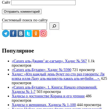
Сайт
Системный поиск по сайту
Популярное
«Сахих аль-Джами’ ас-сагъир». Хадис № 567
1.1k
просмотров
«Сахих аль-Бухари». Хадис № 5590
721 просмотр
Хадис: «Кто каждый день будет по сто раз говорить: Ля
иляха илля-Лаху аль-маликуль-хаккъ аль-мубийн…».
625
просмотров
«Сахих аль-Бухари». 1. Книга: Начало откровений.
Хадисы № 1-7
503 просмотра
Хадисы о достоинстве Корана и его чтении
486
просмотров
Хадисы о женщинах. Хадисы № 1-100
444 просмотра