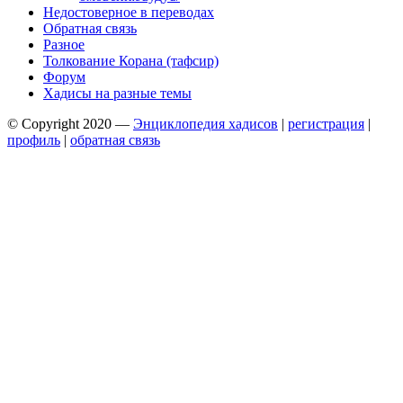
Недостоверное в переводах
Обратная связь
Разное
Толкование Корана (тафсир)
Форум
Хадисы на разные темы
© Copyright 2020 —
Энциклопедия хадисов
|
регистрация
|
профиль
|
обратная связь
Wisteria Theme by
WPFriendship
⋅
Powered by
WordPress