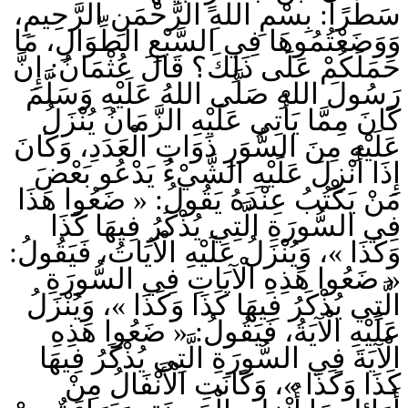
سَطْرًا: بِسْمِ اللهِ الرَّحْمَنِ الرَّحِيمِ،
وَوَضَعْتُمُوهَا فِي السَّبْعِ الطِّوَالِ، مَا
حَمَلَكُمْ عَلَى ذَلِكَ؟ قَالَ عُثْمَانُ: إِنَّ
رَسُولَ اللهِ صَلَّى اللهُ عَلَيْهِ وَسَلَّمَ
كَانَ مِمَّا يَأْتِي عَلَيْهِ الزَّمَانُ يُنْزَلُ
عَلَيْهِ مِنَ السُّوَرِ ذَوَاتِ الْعَدَدِ، وَكَانَ
إِذَا أُنْزِلَ عَلَيْهِ الشَّيْءُ يَدْعُو بَعْضَ
مَنْ يَكْتُبُ عِنْدَهُ يَقُولُ: « ضَعُوا هَذَا
فِي السُّورَةِ الَّتِي يُذْكَرُ فِيهَا كَذَا
وَكَذَا »، وَيُنْزَلُ عَلَيْهِ الْآيَاتُ، فَيَقُولُ:
« ضَعُوا هَذِهِ الْآيَاتِ فِي السُّورَةِ
الَّتِي يُذْكَرُ فِيهَا كَذَا وَكَذَا »، وَيُنْزَلُ
عَلَيْهِ الْآيَةُ، فَيَقُولُ: « ضَعُوا هَذِهِ
الْآيَةَ فِي السُّورَةِ الَّتِي يُذْكَرُ فِيهَا
كَذَا وَكَذَا »، وَكَانَتِ الْأَنْفَالُ مِنْ