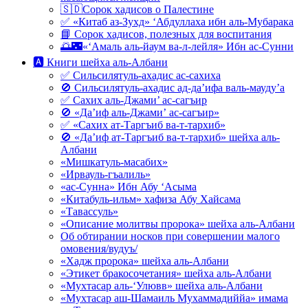
🇸🇩Сорок хадисов о Палестине
✅ «Китаб аз-Зухд» ‘Абдуллаха ибн аль-Мубарака
📘 Сорок хадисов, полезных для воспитания
🌅🌃«‘Амаль аль-йаум ва-л-лейля» Ибн ас-Сунни
🅰 Книги шейха аль-Албани
✅ Сильсилятуль-ахадис ас-сахиха
🚫 Сильсилятуль-ахадис ад-да’ифа валь-мауду’а
✅ Сахих аль-Джами’ ас-сагъир
🚫 «Да’иф аль-Джами’ ас-сагъир»
✅ «Сахих ат-Таргъиб ва-т-тархиб»
🚫 «Да’иф ат-Таргъиб ва-т-тархиб» шейха аль-
Албани
«Мишкатуль-масабих»
«Ирвауль-гъалиль»
«ас-Сунна» Ибн Абу ‘Асыма
«Китабуль-ильм» хафиза Абу Хайсама
«Тавассуль»
«Описание молитвы пророка» шейха аль-Албани
Об обтирании носков при совершении малого
омовения/вудуъ/
«Хадж пророка» шейха аль-Албани
«Этикет бракосочетания» шейха аль-Албани
«Мухтасар аль-‘Улювв» шейха аль-Албани
«Мухтасар аш-Шамаиль Мухаммадиййа» имама