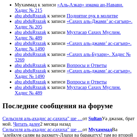
Мухаммад
к записи
«Аль-Азкар» имама ан-Навави.
Хадис № 215
abu abduRrazak
к записи
Поднятие рук в молитве
abu abduRrazak
к записи
«Сахих аль-Джами’ ас-сагъир».
Хадис № 205
abu abduRrazak
к записи
Мухтасар Сахих Муслим.
Хадис № 489
abu abduRrazak
к записи
«Сахих аль-джами’ ас-сагъир».
Хадис № 1490
abu abduRrazak
к записи
«Сахих аль-Бухари». Хадис №
3269
abu abduRrazak
к записи
Вопросы и Ответы
abu abduRrazak
к записи
«Сахих аль-джами’ ас-сагъир».
Хадис № 1490
abu abduRrazak
к записи
Вопросы и Ответы
abu abduRrazak
к записи
Мухтасар Сахих Муслим.
Хадис № 489
Последние сообщения на форуме
Сильсиля аль-ахадис ас-сахиха" ше …
от
Sultan
Уа джазак, брат
мой.
Читать далее
2 месяца назад
Сильсиля аль-ахадис ас-сахиха" ше …
от
Мухаммад
Ва
‘алейкум салям ва рахмату-Ллахи ва баракатух! там во второй