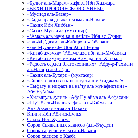
«Булюг аль-Марам» хафиза Ибн Хаджара
«ВЕХИ ПРОРОЧЕСКОЙ СУННЫ»
«Муснад аль-Баззар»
«Сады праведных» имама ан-Навави
«Сахих Ибн Хиббан»
«Сахих Муслим» (мухтасар)
«‘Амаль аль-йаум ва-л-лейля» Ибн ас-Сунни
«аль-Му’джам аль-Кабир» ат-Табарани
«аль-Мусаннаф» Ибн Аби Шейбы
«Китаб аз-Зухд» ‘Абдуллаха ибн аль-Мубарака
«Китаб аз-Зухд» имама Ахмада ибн Ханбаля
«Радость сердец благочестивых» ‘Абду-р-Рахмана
ан-Насира ас-Са’ди.
«Сахих аль-Бухари» (мухтасар)
«Сорок хадисов о кровопускании /хиджама/»
«Сыфату-н-нифакъ ва на’ту аль-мунафикъина»
Абу Ну’айма
«Хильятуль-аулияъ» Абу Ну’айма аль-Асфахани
«Шу’аб аль-Иман» хафиза аль-Байхакъи
Аль-Азкар имама ан-Навави
Книги Ибн Аби ад-Дунья
Сахих Ибн Хузайма
Сорок Священных хадисов (аль-Къудси)
Сорок хадисов имама ан-Навави
Сорок хадисов о Каабе