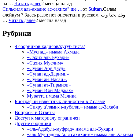
ча …
Читать далее
2 месяца назад
Сильсиля аль-ахадис ас-сахиха" ше …
от
Sultan
.Салам
алейкум ? Здесь разве нет опечатки в русском وبك نحيا وب
…
Читать далее
2 месяца назад
Рубрики
9 сборников хадисов/кутуб тис’а/
«Муснад» имама Ахмада
«Сахих аль-Бухари»
«Сахих Муслим»
«Сунан Абу Дауд»
«Сунан ад-Дарими»
«Сунан ан-Насаи».
«Сунан ат-Тирмизи»
«Сунан Ибн Маджах»
Муватта имама Малика
Биографии известных личностей в Исламе
«Сияру а’лями-н-нубаляъ» имама аз-Захаби
Вопросы и Ответы
Доступ к материалу ограничен
Другие сборники
«аль-Адабуль-муфрад» имама аль-Бухари
«аль-Мустадрак ‘аля сахихайн» имама аль-Хакима