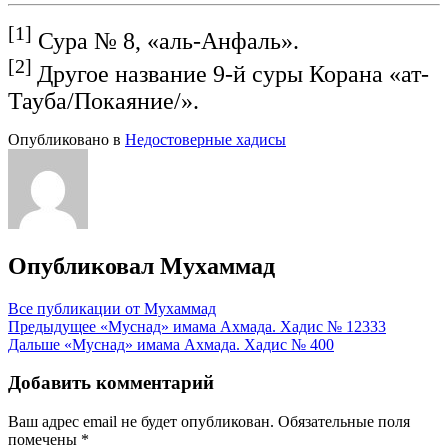
[1]
Сура № 8, «аль-Анфаль».
[2]
Другое название 9-й суры Корана «ат-
Тауба/Покаяние/».
Опубликовано в
Недостоверные хадисы
Опубликовал
Мухаммад
Все публикации от Мухаммад
Навигация
Предыдущее
«Муснад» имама Ахмада. Хадис № 12333
Дальше
«Муснад» имама Ахмада. Хадис № 400
по
записям
Добавить комментарий
Ваш адрес email не будет опубликован.
Обязательные поля
помечены
*