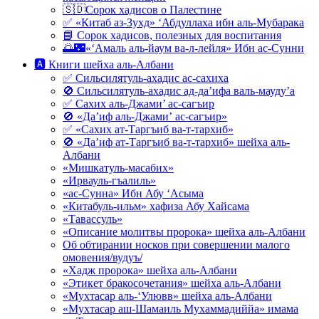
🇸🇩Сорок хадисов о Палестине
✅ «Китаб аз-Зухд» ‘Абдуллаха ибн аль-Мубарака
📘 Сорок хадисов, полезных для воспитания
🌅🌃«‘Амаль аль-йаум ва-л-лейля» Ибн ас-Сунни
🅰 Книги шейха аль-Албани
✅ Сильсилятуль-ахадис ас-сахиха
🚫 Сильсилятуль-ахадис ад-да’ифа валь-мауду’а
✅ Сахих аль-Джами’ ас-сагъир
🚫 «Да’иф аль-Джами’ ас-сагъир»
✅ «Сахих ат-Таргъиб ва-т-тархиб»
🚫 «Да’иф ат-Таргъиб ва-т-тархиб» шейха аль-
Албани
«Мишкатуль-масабих»
«Ирвауль-гъалиль»
«ас-Сунна» Ибн Абу ‘Асыма
«Китабуль-ильм» хафиза Абу Хайсама
«Тавассуль»
«Описание молитвы пророка» шейха аль-Албани
Об обтирании носков при совершении малого
омовения/вудуъ/
«Хадж пророка» шейха аль-Албани
«Этикет бракосочетания» шейха аль-Албани
«Мухтасар аль-‘Улювв» шейха аль-Албани
«Мухтасар аш-Шамаиль Мухаммадиййа» имама