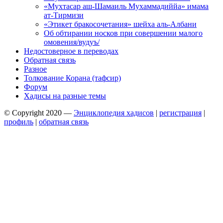
«Мухтасар аш-Шамаиль Мухаммадиййа» имама
ат-Тирмизи
«Этикет бракосочетания» шейха аль-Албани
Об обтирании носков при совершении малого
омовения/вудуъ/
Недостоверное в переводах
Обратная связь
Разное
Толкование Корана (тафсир)
Форум
Хадисы на разные темы
© Copyright 2020 —
Энциклопедия хадисов
|
регистрация
|
профиль
|
обратная связь
Wisteria Theme by
WPFriendship
⋅
Powered by
WordPress