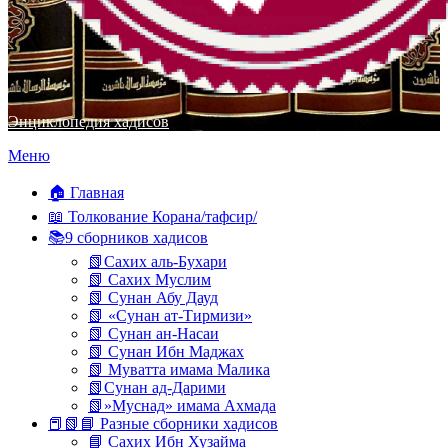
Энциклопедия хадисов
Перейти
Меню
к
содержимому
🏠 Главная
📖 Толкование Корана/тафсир/
📚9 сборников хадисов
📗Сахих аль-Бухари
📗 Сахих Муслим
📗 Сунан Абу Дауд
📗 «Сунан ат-Тирмизи»
📗 Сунан ан-Насаи
📗 Сунан Ибн Маджах
📗 Муватта имама Малика
📗Сунан ад-Дарими
📗»Муснад» имама Ахмада
📕📗📘 Разные сборники хадисов
📘 Сахих Ибн Хузайма