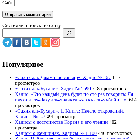
Сайт
Системный поиск по сайту
Популярное
«Сахих аль-Джами’ ас-сагъир». Хадис № 567
1.1k
просмотров
«Сахих аль-Бухари». Хадис № 5590
718 просмотров
Хадис: «Кто каждый день будет по сто раз говорить: Ля
иляха илля-Лаху аль-маликуль-хаккъ аль-мубийн…».
614
просмотров
«Сахих аль-Бухари». 1. Книга: Начало откровений.
Хадисы № 1-7
491 просмотр
Хадисы о достоинстве Корана и его чтении
482
просмотра
Хадисы о женщинах. Хадисы № 1-100
440 просмотров
Хадис: Найди для своего брата семьдесят оправданий