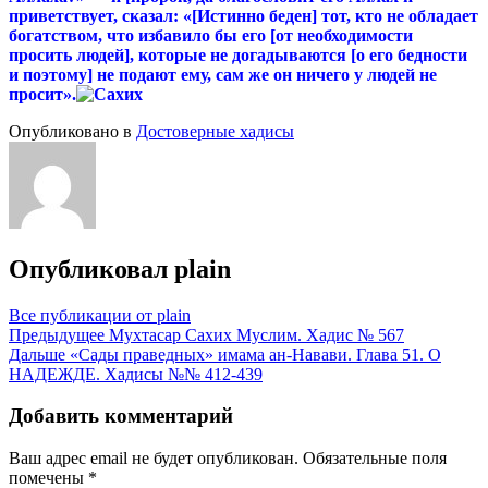
приветствует, сказал: «[Истинно беден] тот, кто не обладает
богатством, что избавило бы его [от необходимости
просить людей], которые не догадываются [о его бедности
и поэтому] не подают ему, сам же он ничего у людей не
просит».
Опубликовано в
Достоверные хадисы
Опубликовал
plain
Все публикации от plain
Навигация
Предыдущее
Мухтасар Сахих Муслим. Хадис № 567
Дальше
«Сады праведных» имама ан-Навави. Глава 51. О
по
НАДЕЖДЕ. Хадисы №№ 412-439
записям
Добавить комментарий
Ваш адрес email не будет опубликован.
Обязательные поля
помечены
*