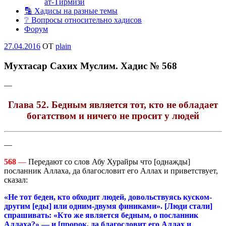
ат-Тирмизи
🔡 Хадисы на разные темы
❔ Вопросы относительно хадисов
Форум
Опубликовано
27.04.2016
OT
plain
Мухтасар Сахих Муслим. Хадис № 568
—
Глава 52. Бедным является тот, кто не обладает
богатством и ничего не просит у людей
—
568
—
Передают со слов Абу Хурайры что [однажды]
посланник Аллаха, да благословит его Аллах и приветствует,
сказал:
«Не тот беден, кто обходит людей, довольствуясь куском-
другим [еды] или одним-двумя финиками». [Люди стали]
спрашивать: «Кто же является бедным, о посланник
Аллаха?» — и [пророк, да благословит его Аллах и