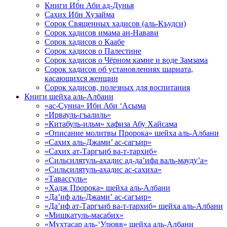
Книги Ибн Аби ад-Дунья
Сахих Ибн Хузайма
Сорок Священных хадисов (аль-Къудси)
Сорок хадисов имама ан-Навави
Сорок хадисов о Каабе
Сорок хадисов о Палестине
Сорок хадисов о Чёрном камне и воде Замзама
Сорок хадисов об установлениях шариата,
касающихся женщин
Сорок хадисов, полезных для воспитания
Книги шейха аль-Албани
«ас-Сунна» Ибн Аби ‘Асыма
«Ирвауль-гъалиль»
«Китабуль-ильм» хафиза Абу Хайсама
«Описание молитвы Пророка» шейха аль-Албани
«Сахих аль-Джами’ ас-сагъир»
«Сахих ат-Таргъиб ва-т-тархиб»
«Сильсилятуль-ахадис ад-да’ифа валь-мауду’а»
«Сильсилятуль-ахадис ас-сахиха»
«Тавассуль»
«Хадж Пророка» шейха аль-Албани
«Да’иф аль-Джами’ ас-сагъир»
«Да’иф ат-Таргъиб ва-т-тархиб» шейха аль-Албани
«Мишкатуль-масабих»
«Мухтасар аль-‘Улювв» шейха аль-Албани