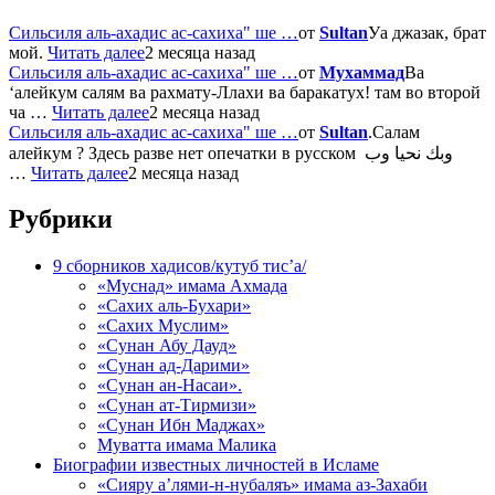
Сильсиля аль-ахадис ас-сахиха" ше …
от
Sultan
Уа джазак, брат
мой.
Читать далее
2 месяца назад
Сильсиля аль-ахадис ас-сахиха" ше …
от
Мухаммад
Ва
‘алейкум салям ва рахмату-Ллахи ва баракатух! там во второй
ча …
Читать далее
2 месяца назад
Сильсиля аль-ахадис ас-сахиха" ше …
от
Sultan
.Салам
алейкум ? Здесь разве нет опечатки в русском وبك نحيا وب
…
Читать далее
2 месяца назад
Рубрики
9 сборников хадисов/кутуб тис’а/
«Муснад» имама Ахмада
«Сахих аль-Бухари»
«Сахих Муслим»
«Сунан Абу Дауд»
«Сунан ад-Дарими»
«Сунан ан-Насаи».
«Сунан ат-Тирмизи»
«Сунан Ибн Маджах»
Муватта имама Малика
Биографии известных личностей в Исламе
«Сияру а’лями-н-нубаляъ» имама аз-Захаби