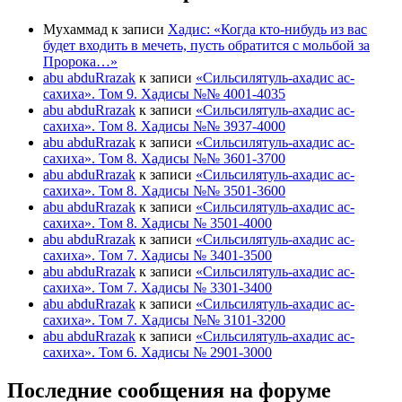
Мухаммад
к записи
Хадис: «Когда кто-нибудь из вас
будет входить в мечеть, пусть обратится с мольбой за
Пророка…»
abu abduRrazak
к записи
«Сильсилятуль-ахадис ас-
сахиха». Том 9. Хадисы №№ 4001-4035
abu abduRrazak
к записи
«Сильсилятуль-ахадис ас-
сахиха». Том 8. Хадисы №№ 3937-4000
abu abduRrazak
к записи
«Сильсилятуль-ахадис ас-
сахиха». Том 8. Хадисы №№ 3601-3700
abu abduRrazak
к записи
«Сильсилятуль-ахадис ас-
сахиха». Том 8. Хадисы №№ 3501-3600
abu abduRrazak
к записи
«Сильсилятуль-ахадис ас-
сахиха». Том 8. Хадисы № 3501-4000
abu abduRrazak
к записи
«Сильсилятуль-ахадис ас-
сахиха». Том 7. Хадисы № 3401-3500
abu abduRrazak
к записи
«Сильсилятуль-ахадис ас-
сахиха». Том 7. Хадисы № 3301-3400
abu abduRrazak
к записи
«Сильсилятуль-ахадис ас-
сахиха». Том 7. Хадисы №№ 3101-3200
abu abduRrazak
к записи
«Сильсилятуль-ахадис ас-
сахиха». Том 6. Хадисы № 2901-3000
Последние сообщения на форуме