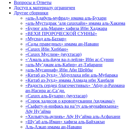
Вопросы и Ответы
Доступ к материалу ограничен
Другие сборники
«аль-Адабуль-муфрад» имама аль-Бухари
«аль-Мустадрак ‘аля сахихайн» имама аль-Хакима
«Булюг аль-Марам» хафиза Ибн Хаджара
«ВЕХИ ПРОРОЧЕСКОЙ СУННЫ»
«Муснад аль-Баззар»
«Сады праведных» имама ан-Навави
«Сахих Ибн Хиббан»
«Сахих Муслим» (мухтасар)
«‘Амаль аль-йаум ва-л-лейля» Ибн ас-Сунни
«аль-Му’джам аль-Кабир» ат-Табарани
«аль-Мусаннаф» Ибн Аби Шейбы
«Китаб аз-Зухд» ‘Абдуллаха ибн аль-Мубарака
«Китаб аз-Зухд» имама Ахмада ибн Ханбаля
«Радость сердец благочестивых» ‘Абду-р-Рахмана
ан-Насира ас-Са’ди.
«Сахих аль-Бухари» (мухтасар)
«Сорок хадисов о кровопускании /хиджама/»
«Сыфату-н-нифакъ ва на’ту аль-мунафикъина»
Абу Ну’айма
«Хильятуль-аулияъ» Абу Ну’айма аль-Асфахани
«Шу’аб аль-Иман» хафиза аль-Байхакъи
Аль-Азкар имама ан-Навави