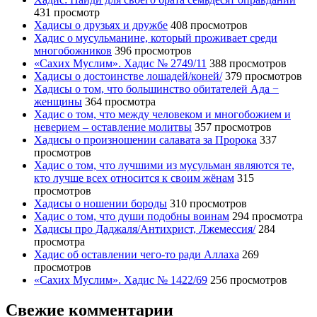
431 просмотр
Хадисы о друзьях и дружбе
408 просмотров
Хадис о мусульманине, который проживает среди
многобожников
396 просмотров
«Сахих Муслим». Хадис № 2749/11
388 просмотров
Хадисы о достоинстве лошадей/коней/
379 просмотров
Хадисы о том, что большинство обитателей Ада −
женщины
364 просмотра
Хадис о том, что между человеком и многобожием и
неверием – оставление молитвы
357 просмотров
Хадисы о произношении салавата за Пророка
337
просмотров
Хадис о том, что лучшими из мусульман являются те,
кто лучше всех относится к своим жёнам
315
просмотров
Хадисы о ношении бороды
310 просмотров
Хадис о том, что души подобны воинам
294 просмотра
Хадисы про Даджаля/Антихрист, Лжемессия/
284
просмотра
Хадис об оставлении чего-то ради Аллаха
269
просмотров
«Сахих Муслим». Хадис № 1422/69
256 просмотров
Свежие комментарии