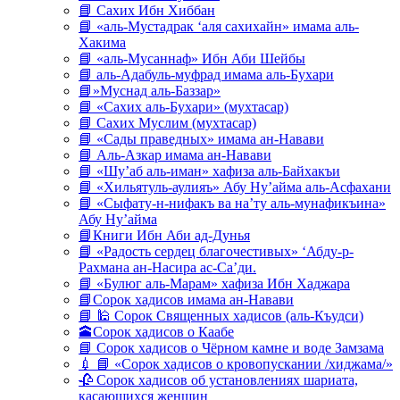
📘 Сахих Ибн Хиббан
📘 «аль-Мустадрак ‘аля сахихайн» имама аль-
Хакима
📘 «аль-Мусаннаф» Ибн Аби Шейбы
📘 аль-Адабуль-муфрад имама аль-Бухари
📘»Муснад аль-Баззар»
📘 «Сахих аль-Бухари» (мухтасар)
📘 Сахих Муслим (мухтасар)
📘 «Сады праведных» имама ан-Навави
📘 Аль-Азкар имама ан-Навави
📘 «Шу’аб аль-иман» хафиза аль-Байхакъи
📘 «Хильятуль-аулияъ» Абу Ну’айма аль-Асфахани
📘 «Сыфату-н-нифакъ ва на’ту аль-мунафикъина»
Абу Ну’айма
📘Книги Ибн Аби ад-Дунья
📘 «Радость сердец благочестивых» ‘Абду-р-
Рахмана ан-Насира ас-Са’ди.
📘 «Булюг аль-Марам» хафиза Ибн Хаджара
📘Сорок хадисов имама ан-Навави
📘 🕌 Сорок Священных хадисов (аль-Къудси)
🕋Сорок хадисов о Каабе
📘 Сорок хадисов о Чёрном камне и воде Замзама
💉 📘 «Сорок хадисов о кровопускании /хиджама/»
🥀 Сорок хадисов об установлениях шариата,
касающихся женщин