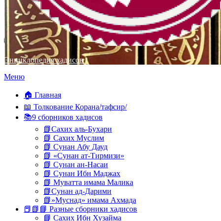
Энциклопедия хадисов
Перейти
Меню
к
содержимому
🏠 Главная
📖 Толкование Корана/тафсир/
📚9 сборников хадисов
📗Сахих аль-Бухари
📗 Сахих Муслим
📗 Сунан Абу Дауд
📗 «Сунан ат-Тирмизи»
📗 Сунан ан-Насаи
📗 Сунан Ибн Маджах
📗 Муватта имама Малика
📗Сунан ад-Дарими
📗»Муснад» имама Ахмада
📕📗📘 Разные сборники хадисов
📘 Сахих Ибн Хузайма