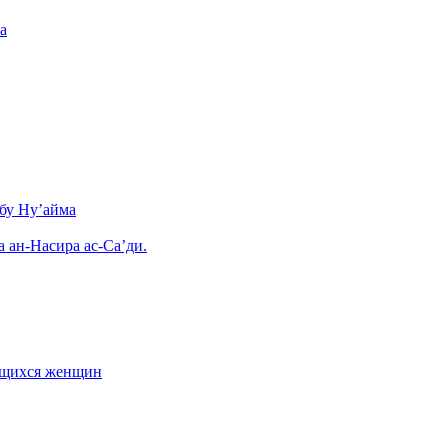
а
бу Ну’айма
а ан-Насира ас-Са’ди.
ающихся женщин