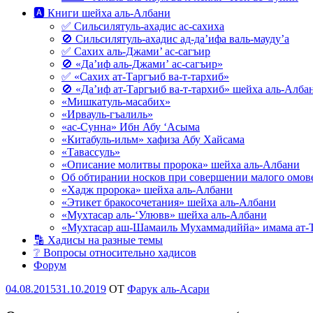
🅰 Книги шейха аль-Албани
✅ Сильсилятуль-ахадис ас-сахиха
🚫 Сильсилятуль-ахадис ад-да’ифа валь-мауду’а
✅ Сахих аль-Джами’ ас-сагъир
🚫 «Да’иф аль-Джами’ ас-сагъир»
✅ «Сахих ат-Таргъиб ва-т-тархиб»
🚫 «Да’иф ат-Таргъиб ва-т-тархиб» шейха аль-Алба
«Мишкатуль-масабих»
«Ирвауль-гъалиль»
«ас-Сунна» Ибн Абу ‘Асыма
«Китабуль-ильм» хафиза Абу Хайсама
«Тавассуль»
«Описание молитвы пророка» шейха аль-Албани
Об обтирании носков при совершении малого омове
«Хадж пророка» шейха аль-Албани
«Этикет бракосочетания» шейха аль-Албани
«Мухтасар аль-‘Улювв» шейха аль-Албани
«Мухтасар аш-Шамаиль Мухаммадиййа» имама ат-
🔡 Хадисы на разные темы
❔ Вопросы относительно хадисов
Форум
Опубликовано
04.08.2015
31.10.2019
OT
Фарук аль-Асари