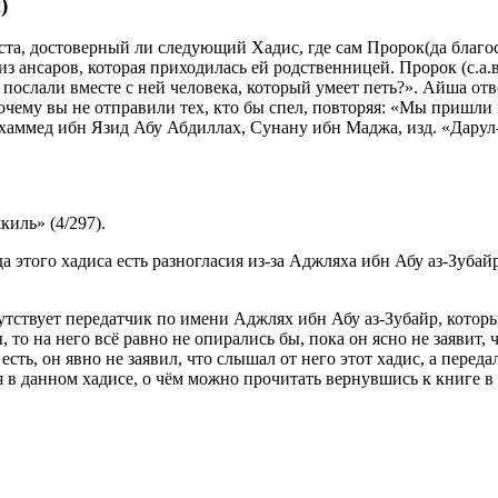
)
а, достоверный ли следующий Хадис, где сам Пророк(да благосл
из ансаров, которая приходилась ей родственницей. Пророк (с.а
 послали вместе с ней человека, который умеет петь?». Айша отве
Почему вы не отправили тех, кто бы спел, повторяя: «Мы пришли 
хаммед ибн Язид Абу Абдиллах, Сунану ибн Маджа, изд. «Дарул-фи
иль» (4/297).
а этого хадиса есть разногласия из-за Аджляха ибн Абу аз-Зубай
утствует передатчик по имени Аджлях ибн Абу аз-Зубайр, котор
 то на него всё равно не опирались бы, пока он ясно не заявит,
 есть, он явно не заявил, что слышал от него этот хадис, а перед
я в данном хадисе, о чём можно прочитать вернувшись к книге в 