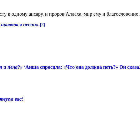
ту к одному ансару, и пророк Аллаха, мир ему и благословение 
м нравятся песни»
.[2]
н и пела?»
‘Аиша спросила: «Что она должна петь?» Он сказа
ем вас!
.