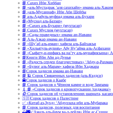
📘 Сахих Ибн Хиббан
📘 «аль-Мустадрак ‘аля сахихайн» имама аль-Хаким
📘 «аль-Мусаннаф» Ибн Аби Шейбы
📘 аль-Адабуль-муфрад имама аль-Бухари
📘»Муснад аль-Баззар»
📘 «Сахих аль-Бухари» (мухтасар)
📘 Сахих Муслим (мухтасар)
📘 «Сады праведных» имама ан-Навави
📘 Аль-Азкар имама ан-Навави
📘 «Шу’аб аль-иман» хафиза аль-Байхакъи
📘 «Хильятуль-аулияъ» Абу Ну’айма аль-Асфахани
📘 «Сыфату-н-нифакъ ва на’ту аль-мунафикъина» А
📘Книги Ибн Аби ад-Дунья
📘 «Радость сердец благочестивых» ‘Абду-р-Рахман
📘 «Булюг аль-Марам» хафиза Ибн Хаджара
📘Сорок хадисов имама ан-Навави
📘 🕌 Сорок Священных хадисов (аль-Къудси)
🕋Сорок хадисов о Каабе
📘 Сорок хадисов о Чёрном камне и воде Замзама
💉 📘 «Сорок хадисов о кровопускании /хиджама/»
🥀 Сорок хадисов об установлениях шариата, кас
🇸🇩Сорок хадисов о Палестине
✅ «Китаб аз-Зухд» ‘Абдуллаха ибн аль-Мубарака
📘 Сорок хадисов, полезных для воспитания
🌅🌃«‘Амаль аль-йаум ва-л-лейля» Ибн ас-Сунни