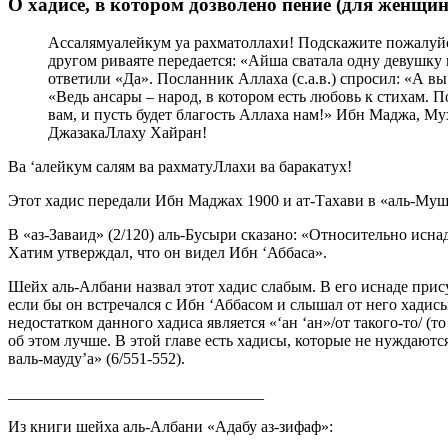
О хадисе, в котором дозволено пение (для женщин
Ассалямуалейкум уа рахматоллахи! Подскажите пожалуйст
другом риваяте передается: «Айша сватала одну девушку 
ответили «Да». Посланник Аллаха (с.а.в.) спросил: «А вы
«Ведь ансары – народ, в котором есть любовь к стихам. 
вам, и пусть будет благость Аллаха нам!» Ибн Маджа, Му
ДжазакаЛлаху Хайран!
Ва ‘алейкум салям ва рахматуЛлахи ва баракатух!
Этот хадис передали Ибн Маджах 1900 и ат-Тахави в «аль-Мушк
В «аз-Заваид» (2/120) аль-Бусыри сказано: «Относительно иснад
Хатим утверждал, что он видел Ибн ‘Аббаса».
Шейх аль-Албани назвал этот хадис слабым. В его иснаде прис
если бы он встречался с Ибн ‘Аббасом и слышал от него хадисы,
недостатком данного хадиса является «‘ан ‘ан»/от такого-то/ (то
об этом лучше. В этой главе есть хадисы, которые не нуждаютс
валь-мауду’а» (6/551-552).
________________________________
Из книги шейха аль-Албани «Адабу аз-зифаф»: