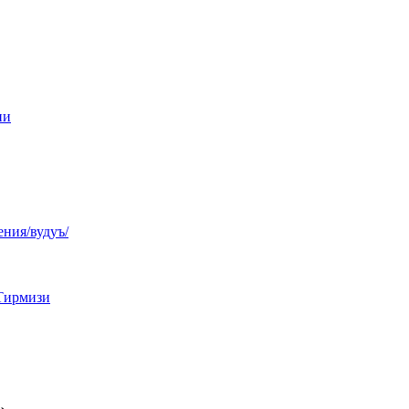
ни
ния/вудуъ/
Тирмизи