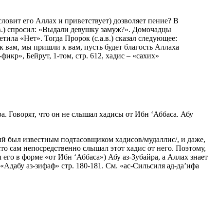
овит его Аллах и приветствует) дозволяет пение? В
.в.) спросил: «Выдали девушку замуж?». Домочадцы
тила «Нет». Тогда Пророк (с.а.в.) сказал следующее:
к вам, мы пришли к вам, пусть будет благость Аллаха
кр», Бейрут, 1-том, стр. 612, хадис – «сахих»
ра. Говорят, что он не слышал хадисы от Ибн ‘Аббаса. Абу
ый был известным подтасовщиком хадисов/мудаллис/, и даже,
 что сам непосредственно слышал этот хадис от него. Поэтому,
ал его в форме «от Ибн ‘Аббаса») Абу аз-Зубайра, а Аллах знает
«Адабу аз-зифаф» стр. 180-181. См. «ас-Сильсиля ад-да’ифа