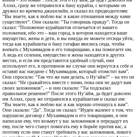
Аллах, сразу же отправился к бану курайза, с которыми он
дружил во времена джахилийи, и сказал их предводителям:
“Вы знаете, как я люблю вас и какие отношения между нами
существуют”. Они сказали: “Ты говоришь правду”. Тогда он
сказал: “Положение курайшитов отличается от вашего
положения, ибо это – ваш город, в котором находится ваше
имущество, жены и дети, и вы никуда не можете отсюда уйти,
тогда как курайшиты и бану гатафан явились сюда, чтобы
воевать с Мухаммадом и его товарищами, а вы помогаете им.
А ведь их селения, имущество и жены находятся в других
местах, и если им представится удобный случай, они
используют его, в противном же случае они вернутся к себе и
оставят вас наедине с Мухаммадом, который отомстит вам”.
Они спросили: “Так что же нам делать, о Ну‘айм?” – на что он
сказал: “Не сражайтесь вместе с ними, пока они не дадут вам
своих заложников”, – и они сказали: “Ты подсказал
правильное решение!” После этого Ну‘айм, да будет доволен
им Аллах, сразу же отправился к курайшитам и сказал им:
“Вы знаете, как я люблю вас и как хорошо отношусь к вам”.
Они сказали: “Да”. Тогда он сказал: “Иудеи жалеют о том, что
нарушили договор с Мухаммадом и его товарищами, и они
написали ему, что возьмут у вас заложников и передадут их
ему, после чего станут помогать ему в борьбе против вас, а
поэтому если они станут требовать у вас заложников, никого