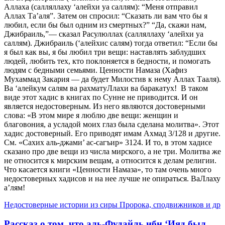
Аллаха (салляллаху ‘алейхи уа саллям): “Меня отправил
Аллах Та’аля”. Затем он спросил: “Сказать ли вам что бы я
любил, если бы был одним из смертных?” “Да, скажи нам,
Джибраиль,”— сказал Расулюллах (салляллаху ‘алейхи уа
саллям). Джибраиль (‘алейхис салям) тогда ответил: “Если бы
я был как вы, я бы любил три вещи: наставлять заблудших
людей, любить тех, кто поклоняется в бедности, и помогать
людям с бедными семьями. Ценности Намаза (Хафиз
Мухаммад Закария — да будет Милостив к нему Аллах Тааля).
Ва ‘алейкум салям ва рахматуЛлахи ва баракатух! В таком
виде этот хадис в книгах по Сунне не приводится. И он
является недостоверным. Из него являются достоверными
слова: «В этом мире я люблю две вещи: женщин и
благовония, а усладой моих глаз была сделана молитва». Этот
хадис достоверный. Его приводят имам Ахмад 3/128 и другие.
См. «Сахих аль-джами’ ас-сагъир» 3124. И то, в этом хадисе
сказано про две вещи из числа мирского, а не три. Молитва же
не относится к мирским вещам, а относится к делам религии.
Что касается книги «Ценности Намаза», то там очень много
недостоверных хадисов и на нее лучше не опираться. ВаЛлаху
а’лям!
Недостоверные истории из сиры Пророка, сподвижников и др
Рассказ о том, что аль-Фудайль ибн ‘Ияд был