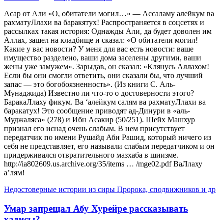
Асар от Али «О, обитатели могил…» — Ассаламу алейкум ва
рахматуЛлахи ва баракятух! Распространяется в соцсетях и
рассылках такая история: Однажды Али, да будет доволен им
Аллах, зашел на кладбище и сказал: «О обитатели могил!
Какие у вас новости? У меня для вас есть новости: ваше
имущество разделено, ваши дома заселены другими, ваши
жены уже замужем». Зарыдав, он сказал: «Клянусь Аллахом!
Если бы они смогли ответить, они сказали бы, что лучший
запас — это богобоязненность». (Из книги С. Аль-
Мунаджида) Известно ли что-то о достоверности этого?
БаракаЛлаху фикум. Ва ‘алейкум салям ва рахматуЛлахи ва
баракатух! Это сообщение приводят ад-Динури в «аль-
Муджаляса» (278) и Ибн Асакир (50/251). Шейх Машхур
признал его иснад очень слабым. В нем присутствует
передатчик по имени Рушайд Аби Рашид, который ничего из
себя не представляет, его называли слабым передатчиком и он
придерживался отвратительного мазхаба в шиизме.
http://ia802609.us.archive.org/35/items … /mge02.pdf ВаЛлаху
а’лям!
Недостоверные истории из сиры Пророка, сподвижников и др
Умар запрещал Абу Хурейре рассказывать
хадисы?