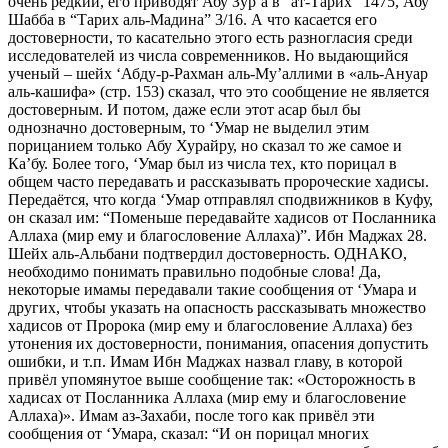
очень редкий, его приводят Абу Зур’а в “ат-Тарих” 1475, Абу
Шабба в “Тарих аль-Мадина” 3/16. А что касается его
достоверности, то касательно этого есть разногласия среди
исследователей из числа современников. Но выдающийся
ученый – шейх ‘Абду-р-Рахман аль-Му’аллими в «аль-Ануар
аль-кашифа» (стр. 153) сказал, что это сообщение не является
достоверным. И потом, даже если этот асар был бы
однозначно достоверным, то ‘Умар не выделил этим
порицанием только Абу Хурайру, но сказал то же самое и
Ка’бу. Более того, ‘Умар был из числа тех, кто порицал в
общем часто передавать и рассказывать пророческие хадисы.
Передаётся, что когда ‘Умар отправлял сподвижников в Куфу,
он сказал им: “Поменьше передавайте хадисов от Посланника
Аллаха (мир ему и благословение Аллаха)”. Ибн Маджах 28.
Шейх аль-Альбани подтвердил достоверность. ОДНАКО,
необходимо понимать правильно подобные слова! Да,
некоторые имамы передавали такие сообщения от ‘Умара и
других, чтобы указать на опасность рассказывать множество
хадисов от Пророка (мир ему и благословение Аллаха) без
утонения их достоверности, понимания, опасения допустить
ошибки, и т.п. Имам Ибн Маджах назвал главу, в которой
привёл упомянутое выше сообщение так: «Осторожность в
хадисах от Посланника Аллаха (мир ему и благословение
Аллаха)». Имам аз-Захаби, после того как привёл эти
сообщения от ‘Умара, сказал: “И он порицал многих