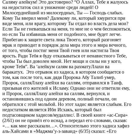
Саляму алейкум! Это достоверно? “О Аллах, Тебе я жалуюсь
на недостаток сил и унижение среди людей! О
Милосерднейший из милосердных, Ты — Господь слабых.
Кому Ты вверил меня? Далекому ли, который хмурится при
виде меня, или врагу, которому Ты отдал во власть дела мои?
Если Ты не гневаешься на меня, то мне не о чем беспокоиться,
но если Ты избавишь меня от подобного, мне будет легче.
Прибегаю к защите света лика Твоего, который разгоняет
мрак и приводит в порядок дела мира этого и мира вечного,
от того, чтобы постиг меня Твой гнев или настигла Твоя
ярость. Ради Тебя я буду отказываться от ненавистного Тебе,
чтобы Ты был доволен мной. Нет мощи и силы ни у кого,
кроме Тебя”. Ва ‘алейкум салям ва рахматуЛлахи ва
баракатух. Это отрывок из хадиса, в котором сообщается о
том, как после того, как дядя Пророка Абу Талиб умер,
Пророк, салляЛлаху алейхи ва саллям, отправился в Таиф,
призывая его жителей к Исламу. Однако они не ответили ему,
и Пророк, салляЛлаху алейхи ва саллям, вернулся, и
остановившись под одним деревом, полный печали, он
обратился с этой мольбой. Но этот хадис является слабым. Его
недостатком является Ибн Исхакъ, который был
подтасовщиком хадисов/мудаллис/. В своей книге «ас-Сира»
(2/61) он не привёл его иснад, а передал его словами, сказав:
«… как мне рассказали…». Относительно этого хадиса хафиз
аль-Хайсами в «Маджма’у-з-заваид» (6/35) сказал: «Его