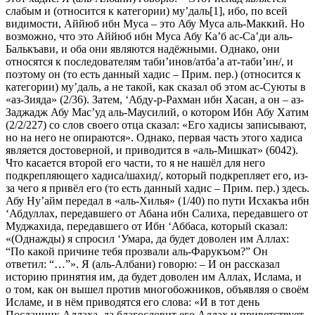
слабым и (относится к категории) му’даль[1], ибо, по всей
видимости, Аййюб ибн Муса – это Абу Муса аль-Маккий. Но
возможно, что это Аййюб ибн Муса Абу Ка’б ас-Са’ди аль-
Балькъави, и оба они являются надёжными. Однако, они
относятся к последователям таби’инов/атба’а ат-таби’ин/, и
поэтому он (то есть данный хадис – Прим. пер.) (относится к
категории) му’даль, а не такой, как сказал об этом ас-Суюты в
«аз-Зияда» (2/36). Затем, ‘Абду-р-Рахман ибн Хасан, а он – аз-
Заджадж Абу Мас’уд аль-Маусилий, о котором Ибн Абу Хатим
(2/2/227) со слов своего отца сказал: «Его хадисы записывают,
но на него не опираются». Однако, первая часть этого хадиса
является достоверной, и приводится в «аль-Мишкат» (6042).
Что касается второй его части, то я не нашёл для него
подкрепляющего хадиса/шахид/, который подкрепляет его, из-
за чего я привёл его (то есть данный хадис – Прим. пер.) здесь.
Абу Ну’айм передал в «аль-Хилья» (1/40) по пути Исхакъа ибн
‘Абдуллах, передавшего от Абана ибн Салиха, передавшего от
Муджахида, передавшего от Ибн ‘Аббаса, который сказал:
«(Однажды) я спросил ‘Умара, да будет доволен им Аллах:
“По какой причине тебя прозвали аль-Фарукъом?” Он
ответил: “…”». Я (аль-Албани) говорю: – И он рассказал
историю принятия им, да будет доволен им Аллах, Ислама, и
о том, как он вышел против многобожников, объявляя о своём
Исламе, и в нём приводятся его слова: «И в тот день
Посланник Аллаха, да благословит его Аллах и приветствует,