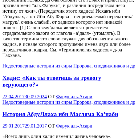
прозвал меня “аль-Фарукъ”, и различил посредством него
истину от лжи». (Передатчик этого хадиса) Исхакъ ибн
‘Абдуллах, а он Ибн Абу Фарва – неприемлемый передатчик/
матрук/, очень слабый, от хадисов которого нет никакой
пользы. [1] Слово «му’даль» является причастием
страдательного за­лога от глагола «а’даля» (утомлять). В
качестве термина это слово служит для обозначения такого
хадиса, в иснаде которого пропущены имена двух или более
передатчиков подряд. См. «Терминология хадисов» д-ра
Таххана. —
Недостоверные истории из сиры Пророка, сподвижников и др
Хадис: «Как ты ответишь за тревогу
верующего?»
Опубликовано
22.04.2017
30.09.2024
OT
Фарук аль-Асари
Недостоверные истории из сиры Пророка, сподвижников и др
История АбдуЛлаха ибн Масляма Ка’наби
Опубликовано
29.01.2017
29.01.2017
OT
Фарук аль-Асари
«Всего лишь один хадис изменил жизнь человека». —