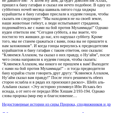
не давайте им!” А затем Ну‘айм, да будет доволен им Аллах,
пришел к бану гатафан и сказал им нечто подобное. В одну из
субботних ночей месяца шавваль пятого года хиджры
курайшиты и бану гатафан прислали к иудеям гонцов, чтобы
сказать им следующее: “Мы находимся не на своей земле,
наши животные гибнут, а люди испытывают страдания,
поднимайтесь же с нами на бой против Мухаммада!” Однако
иудеи ответили им: “Сегодня суббота, а вы знаете, что
постигло тех живших до нас, кто нарушал субботу. Кроме
того, мы не станем сражаться с вами, пока вы не пришлете к
нам заложников”. И когда гонцы вернулись к предводителям
курайшитов и бану гатафан с таким ответом, они сказали:
“Клянемся Аллахом, ты сказал о них правду, о Ну‘айм”, после
чего снова направили к иудеям гонцов, чтобы сказать:
“Клянемся Аллахом, мы никого не пришлем к вам! Выходите
с нами на бой против Мухаммада!” – и тогда предводители
бану курайза стали говорить друг другу: “Клянемся Аллахом,
Ну‘айм сказал вам правду!” После этого решимость обеих
сторон ослабла и в рядах их произошел раскол». Шейх аль-
Альбани сказал: «Эту историю упомянул Ибн Исхакъ без
иснада, а от него ее передал Ибн Хишам 2/193-194. Однако
слова пророка (мир ему и благословение…
Недостоверные истории из сиры Пророка, сподвижников и др