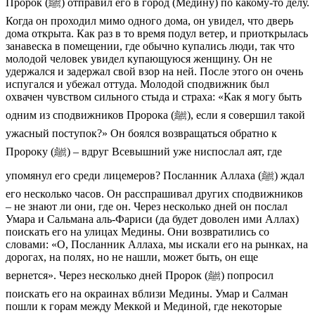
Пророк (ﷺ) отправил его в город (Медину) по какому-то делу.
Когда он проходил мимо одного дома, он увидел, что дверь
дома открыта. Как раз в то время подул ветер, и приоткрылась
занавеска в помещении, где обычно купались люди, так что
молодой человек увидел купающуюся женщину. Он не
удержался и задержал свой взор на ней. После этого он очень
испугался и убежал оттуда. Молодой сподвижник был
охвачен чувством сильного стыда и страха: «Как я могу быть
одним из сподвижников Пророка (ﷺ), если я совершил такой
ужасный поступок?» Он боялся возвращаться обратно к
Пророку (ﷺ) – вдруг Всевышний уже ниспослал аят, где
упомянул его среди лицемеров? Посланник Аллаха (ﷺ) ждал
его несколько часов. Он расспрашивал других сподвижников
– не знают ли они, где он. Через несколько дней он послал
Умара и Сальмана аль-Фариси (да будет доволен ими Аллах)
поискать его на улицах Медины. Они возвратились со
словами: «О, Посланник Аллаха, мы искали его на рынках, на
дорогах, на полях, но не нашли, может быть, он еще
вернется». Через несколько дней Пророк (ﷺ) попросил
поискать его на окраинах вблизи Медины. Умар и Салман
пошли к горам между Меккой и Мединой, где некоторые