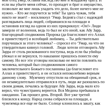
мой отец умер, оставив наследство мне и младшему брату. И
если вы убьете меня сейчас, то пропадет и брат и имущество,
позвольте же мне лишь уладить это дело, более ничего мне не
нужно. – Кто же поручится за тебя? Ты здесь чужак, тебя
никто не знает! – воскликнул ‘Умар. Бедняга стал с надеждой
разглядывать лица людей, собравшихся на площади и
остановив взгляд на одном из них прикрикнул: «Он!» Люди
замерли от волнения, ведь то был не кто иной, как Абу Зарр,
благородный сподвижник Пророка (да благословит его Аллах
и приветствует) и всеобщий любимец. – Ты действительно
поручишься за этого человека? – спросил его ‘Умар, на что он
утвердительно кивнул головой. Люди хотели отговорить Абу
Зарра от столь рискованного поступка, ведь если бы убийца
убежал и не вернулся, то наказание пришлось понести ему
самому. Но все эти уговоры нисколько не могли повлиять на
человека, который был сподвижником самого
заключительного Божьего посланника (да благословит его
Аллах и приветствует), и он остался непоколебимо верным
данному слову. Мужчину отпустили на обещанный срок, и
он незамедлительно отправился в путь, люди же разошлись по
своим домам, печалясь за будущее Абу Зарра, ведь мало кто
верил, что чужестранец вернется. Вся Медина пребывала в
ожидании. Так прошел день. Второй. Вот уже третий
близился к концу. Народ снова собрался на площади, а
чужеземца все еще не было. Солнце клонилось к закату, как