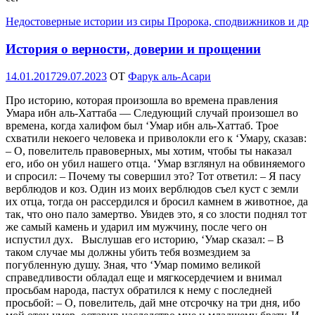
Недостоверные истории из сиры Пророка, сподвижников и др
История о верности, доверии и прощении
Опубликовано
14.01.2017
29.07.2023
OT
Фарук аль-Асари
Про историю, которая произошла во времена правления
Умара ибн аль-Хаттаба — Следующий случай произошел во
времена, когда халифом был ‘Умар ибн аль-Хаттаб. Трое
схватили некоего человека и приволокли его к ‘Умару, сказав:
– О, повелитель правоверных, мы хотим, чтобы ты наказал
его, ибо он убил нашего отца. ‘Умар взглянул на обвиняемого
и спросил: – Почему ты совершил это? Тот ответил: – Я пасу
верблюдов и коз. Один из моих верблюдов съел куст с земли
их отца, тогда он рассердился и бросил камнем в животное, да
так, что оно пало замертво. Увидев это, я со злости поднял тот
же самый камень и ударил им мужчину, после чего он
испустил дух. Выслушав его историю, ‘Умар сказал: – В
таком случае мы должны убить тебя возмездием за
погубленную душу. Зная, что ‘Умар помимо великой
справедливости обладал еще и мягкосердечием и внимал
просьбам народа, пастух обратился к нему с последней
просьбой: – О, повелитель, дай мне отсрочку на три дня, ибо