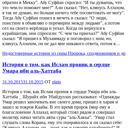
обратно в Мекку”. Абу Суфйан спросил: “И ты думаешь, что
это чем-то поможет мне?” Али сказал: “Нет, клянусь Аллахом,
я так не думаю, но больше ничего тебе посоветовать не могу”.
Тогда Абу Суфйан пошел в мечеть и сказал: “О люди,
поистине я объявляю о перемирии между людьми”, а потом
сел на своего верблюда и уехал. Когда он вернулся к
курайшитам, они спросили: “С чем ты приехал?” Абу Суфйан
сказал: “Я пришел к Мухаммаду и поговорил с ним, но,
клянусь Аллахом, он не дал мне никакого ответа, потом я…
Недостоверные истории из сиры Пророка, сподвижников и др
История о том, как Ислам проник в сердце
Умара ибн аль-Хаттаба
Опубликовано
31.10.2015
31.10.2015
OT
plain
История о том, как Ислам проник в сердце Умара ибн аль-
Хаттаба _ Шурайх ибн Убайдуллах рассказывал: «Однажды
Умар решил заночевать вне своего дома, пришел в харам и
зашел за покров Каабы. В это время пророк (мир ему и
благословение Аллаха), который стоял рядом и совершал
молитву, начал читать аяты суры “аль-Хакъа”. ‘Умар стал
слушать слова Корана, ему это понравилось и он сказал себе:
“Клянусь Аллахом, он – поэт, как и говорят курайшиты!” И