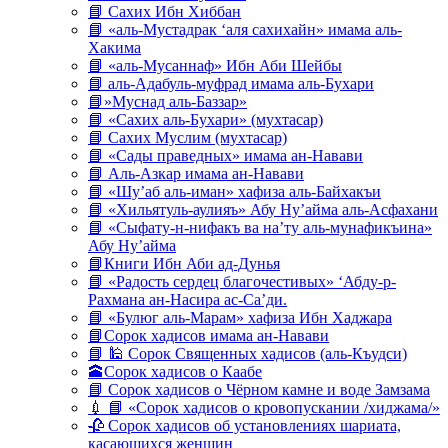
📘 Сахих Ибн Хиббан
📘 «аль-Мустадрак ‘аля сахихайн» имама аль-
Хакима
📘 «аль-Мусаннаф» Ибн Аби Шейбы
📘 аль-Адабуль-муфрад имама аль-Бухари
📘»Муснад аль-Баззар»
📘 «Сахих аль-Бухари» (мухтасар)
📘 Сахих Муслим (мухтасар)
📘 «Сады праведных» имама ан-Навави
📘 Аль-Азкар имама ан-Навави
📘 «Шу’аб аль-иман» хафиза аль-Байхакъи
📘 «Хильятуль-аулияъ» Абу Ну’айма аль-Асфахани
📘 «Сыфату-н-нифакъ ва на’ту аль-мунафикъина»
Абу Ну’айма
📘Книги Ибн Аби ад-Дунья
📘 «Радость сердец благочестивых» ‘Абду-р-
Рахмана ан-Насира ас-Са’ди.
📘 «Булюг аль-Марам» хафиза Ибн Хаджара
📘Сорок хадисов имама ан-Навави
📘 🕌 Сорок Священных хадисов (аль-Къудси)
🕋Сорок хадисов о Каабе
📘 Сорок хадисов о Чёрном камне и воде Замзама
💉 📘 «Сорок хадисов о кровопускании /хиджама/»
🥀 Сорок хадисов об установлениях шариата,
касающихся женщин