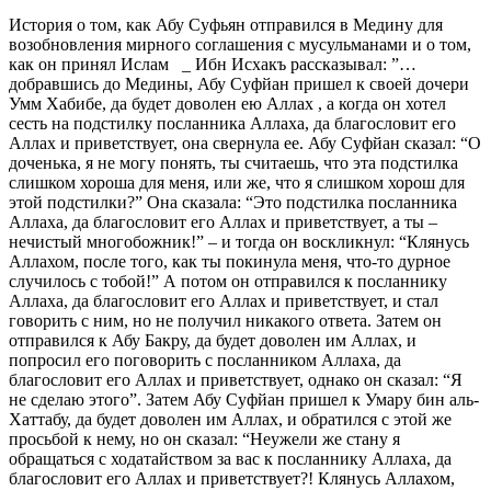
История о том, как Абу Суфьян отправился в Медину для
возобновления мирного соглашения с мусульманами и о том,
как он принял Ислам _ Ибн Исхакъ рассказывал: ”…
добравшись до Медины, Абу Суфйан пришел к своей дочери
Умм Хабибе, да будет доволен ею Аллах , а когда он хотел
сесть на подстилку посланника Аллаха, да благословит его
Аллах и приветствует, она свернула ее. Абу Суфйан сказал: “О
доченька, я не могу понять, ты считаешь, что эта подстилка
слишком хороша для меня, или же, что я слишком хорош для
этой подстилки?” Она сказала: “Это подстилка посланника
Аллаха, да благословит его Аллах и приветствует, а ты –
нечистый многобожник!” – и тогда он воскликнул: “Клянусь
Аллахом, после того, как ты покинула меня, что-то дурное
случилось с тобой!” А потом он отправился к посланнику
Аллаха, да благословит его Аллах и приветствует, и стал
говорить с ним, но не получил никакого ответа. Затем он
отправился к Абу Бакру, да будет доволен им Аллах, и
попросил его поговорить с посланником Аллаха, да
благословит его Аллах и приветствует, однако он сказал: “Я
не сделаю этого”. Затем Абу Суфйан пришел к Умару бин аль-
Хаттабу, да будет доволен им Аллах, и обратился с этой же
просьбой к нему, но он сказал: “Неужели же стану я
обращаться с ходатайством за вас к посланнику Аллаха, да
благословит его Аллах и приветствует?! Клянусь Аллахом,