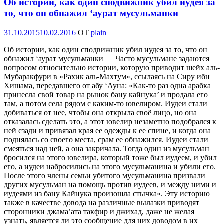
Об истории, как один сподвижник убил иудея за
то, что он обнажил ‘аурат мусульманки
Опубликовано
31.10.2015
10.02.2016
OT
plain
Об истории, как один сподвижник убил иудея за то, что он
обнажил ‘аурат мусульманки _ Часто мусульмане задаются
вопросом относительно истории, которую приводит шейх аль-
Мубаракфури в «Рахик аль-Махтум», ссылаясь на Сиру ибн
Хишама, передавшего от абу ‘Ауна: «Как-то раз одна арабка
принесла свой товар на рынок бану кайнука’ и продала его
там, а потом села рядом с каким-то ювелиром. Иудеи стали
добиваться от нее, чтобы она открыла своё лицо, но она
отказалась сделать это, а этот ювелир незаметно подобрался к
ней сзади и привязал края ее одежды к ее спине, и когда она
поднялась со своего места, срам ее обнажился. Иудеи стали
смеяться над ней, а она закричала. Тогда один из мусульман
бросился на этого ювелира, который тоже был иудеем, и убил
его, а иудеи набросились на этого мусульманина и убили его.
После этого члены семьи убитого мусульманина призвали
других мусульман на помощь против иудеев, и между ними и
иудеями из бану Кайнука произошла стычка». Эту историю
также в качестве довода на различные вылазки приводят
сторонники джама’ата такфир и джихад, даже не желая
узнать, является ли это сообщение для них доводом в их