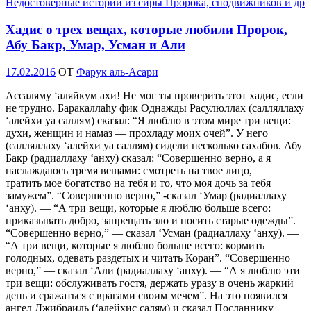
Недостоверные истории из сиры Пророка, сподвижников и др
Хадис о трех вещах, которые любили Пророк,
Абу Бакр, Умар, Усман и Али
Опубликовано
17.02.2016
OT
Фарук аль-Асари
Ассаляму ‘аляйкум ахи! Не мог ты проверить этот хадис, если
не трудно. Баракаллаhу фик Однажды Расулюллах (салляллаху
‘алейхи уа саллям) сказал: “Я люблю в этом мире три вещи:
духи, женщин и намаз — прохладу моих очей”. У него
(салляллаху ‘алейхи уа саллям) сидели несколько сахабов. Абу
Бакр (радиаллаху ‘анху) сказал: “Совершенно верно, а я
наслаждаюсь тремя вещами: смотреть на твое лицо,
тратить мое богатство на тебя и то, что моя дочь за тебя
замужем”. “Совершенно верно,” -сказал ‘Умар (радиаллаху
‘анху). — “А три вещи, которые я люблю больше всего:
приказывать добро, запрещать зло и носить старые одежды”.
“Совершенно верно,” — сказал ‘Усман (радиаллаху ‘анху). —
“А три вещи, которые я люблю больше всего: кормить
голодных, одевать раздетых и читать Коран”. “Совершенно
верно,” — сказал ‘Али (радиаллаху ‘анху). — “А я люблю эти
три вещи: обслуживать гостя, держать уразу в очень жаркий
день и сражаться с врагами своим мечем”. На это появился
ангел Джибраиль (‘алейхис салям) и сказал Посланнику