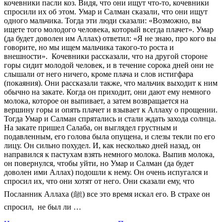
кочевники пасли коз. Видя, что они ищут что-то, кочевники
спросили их об этом. Умар и Салман сказали, что они ищут
одного мальчика. Тогда эти люди сказали: «Возможно, вы
ищете того молодого человека, который всегда плачет». Умар
(да будет доволен им Аллах) ответил: «Я не знаю, про кого вы
говорите, но мы ищем мальчика такого-то роста и
внешности». Кочевники рассказали, что на другой стороне
горы сидит молодой человек, и в течение сорока дней они не
слышали от него ничего, кроме плача и слов истигфара
(покаяния). Они рассказали также, что мальчик выходит к ним
обычно на закате. Когда он приходит, они дают ему немного
молока, которое он выпивает, а затем возвращается на
вершину горы и опять плачет и взывает к Аллаху о прощении.
Тогда Умар и Салман спрятались и стали ждать захода солнца.
На закате пришел Салаба, он выглядел грустным и
подавленным, его голова была опущена, и слезы текли по его
лицу. Он сильно похудел. И, как несколько дней назад, он
направился к пастухам взять немного молока. Выпив молока,
он повернулся, чтобы уйти, но Умар и Салман (да будет
доволен ими Аллах) подошли к нему. Он очень испугался и
спросил их, что они хотят от него. Они сказали ему, что
Посланник Аллаха (ﷺ) все это время искал его. В страхе он
спросил, не был ли …