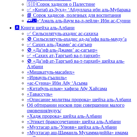
🇸🇩Сорок хадисов о Палестине
✅ «Китаб аз-Зухд» ‘Абдуллаха ибн аль-Мубарака
📘 Сорок хадисов, полезных для воспитания
🌅🌃«‘Амаль аль-йаум ва-л-лейля» Ибн ас-Сунни
🅰 Книги шейха аль-Албани
✅ Сильсилятуль-ахадис ас-сахиха
🚫 Сильсилятуль-ахадис ад-да’ифа валь-мауду’а
✅ Сахих аль-Джами’ ас-сагъир
🚫 «Да’иф аль-Джами’ ас-сагъир»
✅ «Сахих ат-Таргъиб ва-т-тархиб»
🚫 «Да’иф ат-Таргъиб ва-т-тархиб» шейха аль-
Албани
«Мишкатуль-масабих»
«Ирвауль-гъалиль»
«ас-Сунна» Ибн Абу ‘Асыма
«Китабуль-ильм» хафиза Абу Хайсама
«Тавассуль»
«Описание молитвы пророка» шейха аль-Албани
Об обтирании носков при совершении малого
омовения/вудуъ/
«Хадж пророка» шейха аль-Албани
«Этикет бракосочетания» шейха аль-Албани
«Мухтасар аль-‘Улювв» шейха аль-Албани
«Мухтасар аш-Шамаиль Мухаммадиййа» имама