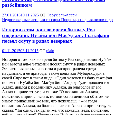
разбойником
Опубликовано
27.01.2016
10.11.2025
OT
Фарук аль-Асари
Недостоверные истории из сиры Пророка, сподвижников и др
История о том, как во время битвы у Рва
сподвижник Ну’айм ибн Мас’уд аль-Гъатафани
посеял смуту в рядах неверных
Опубликовано
01.11.2015
03.11.2015
OT
plain
История о том, как во время битвы у Рва сподвижник Ну’айм
ибн Мас’уд аль-Гъатафани посеял смуту в рядах неверных _
Эта история весьма известна и распространена среди
мусульман, и ее приводит также шейх аль-Мубаракфури в
своей Сире вот в таком виде: «Один человек из бану гъатафан
по имени Ну‘айм бин Мас‘уд бин ‘Амр, да будет доволен им
Аллах, явился к посланнику Аллаха, да благословит его
Аллах и приветствует, и сказал: “О посланник Аллаха,
поистине, я принял ислам, но мои соплеменники об этом не
знают, приказывай же мне, что пожелаешь!” – и тогда
посланник Аллаха, да благословит его Аллах и приветствует,
сказал: “Ты один, так делай же, что можешь, ведь, поистине,
война – это обман”. После этого Ну‘айм, да будет доволен им