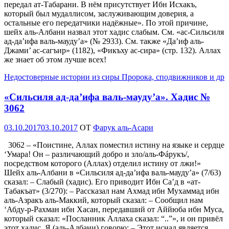
передал ат-Табарани. В нём присутствует Ибн Исхакъ,
который был мудаллисом, заслуживающим доверия, а
остальные его передатчики надёжные». По этой причине,
шейх аль-Албани назвал этот хадис слабым. См. «ас-Сильсиля
ад-да’ифа валь-мауду’а» (№ 2933). См. также «Да’иф аль-
Джами’ ас-сагъир» (1182), «Фикъху ас-сира» (стр. 132). Аллах
же знает об этом лучше всех!
Недостоверные истории из сиры Пророка, сподвижников и др
«Сильсиля ад-да’ифа валь-мауду’а». Хадис №
3062
Опубликовано
03.10.2017
03.10.2017
OT
Фарук аль-Асари
3062 – «Поистине, Аллах поместил истину на языке и сердце
‘Умара! Он – различающий добро и зло/аль-Фáрукъ/,
посредством которого (Аллах) отделил истину от лжи!»
Шейх аль-Албани в «Сильсиля ад-да’ифа валь-мауду’а» (7/63)
сказал: – Слабый (хадис). Его приводит Ибн Са’д в «ат-
Табакъат» (3/270): – Рассказал нам Ахмад ибн Мухаммад ибн
аль-Азракъ аль-Маккий, который сказал: – Сообщил нам
‘Абду-р-Рахман ибн Хасан, передавший от Аййюба ибн Муса,
который сказал: «Посланник Аллаха сказал: “..”», и он привёл
этот хадис. Я (аль-Албани) говорю: – Этот иснад является