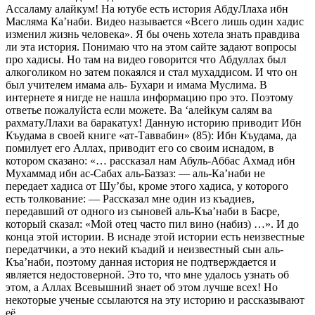
Ассаламу алайкум! На ютубе есть история АбдуЛлаха ибн
Масляма Ка’наби. Видео называется «Всего лишь один хадис
изменил жизнь человека». Я бы очень хотела знать правдива
ли эта история. Понимаю что на этом сайте задают вопросы
про хадисы. Но там на видео говорится что Абдуллах был
алкоголиком но затем покаялся и стал мухаддисом. И что он
был учителем имама аль- Бухари и имама Муслима. В
интернете я нигде не нашла информацию про это. Поэтому
ответье пожалуйста если можете. Ва ‘алейкум салям ва
рахматуЛлахи ва баракатух! Данную историю приводит Ибн
Къудама в своей книге «ат-Таввабин» (85): Ибн Къудама, да
помилует его Аллах, приводит его со своим иснадом, в
котором сказано: «… рассказал нам Абуль-Аббас Ахмад ибн
Мухаммад ибн ас-Сабах аль-Баззаз: — аль-Ка’наби не
передает хадиса от Шу’бы, кроме этого хадиса, у которого
есть толкование: — Рассказал мне один из къадиев,
передавший от одного из сыновей аль-Къа’наби в Басре,
который сказал: «Мой отец часто пил вино (набиз) …». И до
конца этой истории. В иснаде этой истории есть неизвестные
передатчики, а это некий къадий и неизвестный сын аль-
Къа’наби, поэтому данная история не подтверждается и
является недостоверной. Это то, что мне удалось узнать об
этом, а Аллах Всевышний знает об этом лучше всех! Но
некоторые ученые ссылаются на эту историю и рассказывают
её.