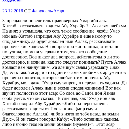
Опубликовано
23.12.2016
OT
Фарук аль-Асари
Запрещал ли повелитель правоверных Умар ибн аль-
Хаттаб рассказывать хадисы Абу Хурейре? Ассалям алейкум
На днях я услышала, что есть такое сообщение, якобы Умар
ибн аль-Хаттаб запрещал Абу Хурейре и еще какому-то
сподвижнику, да будет доволен ими Аллах, рассказывать
пророческие хадисы. На вопрос про «источник», ответа не
получила, но меня уверяли в том, что это сообщение
достоверное. Возникает два вопроса, действительно ли это
достоверно, и если да, как это следует понимать? Пусть Аллах
воздаст вам наилучшим. Уа алейкум салям уарахмату-Ллах
Да, есть такой асар, и это один из самых любимых аргументов
проклятых шиитов, которые любят этим порочить Абу
Хурайру, мол, даже ‘Умар ему запрещал передавать хадисы. Да
будет доволен Аллах ими и всеми сподвижниками! Вот как
звучит полностью этот асар: Со слов ас-Саиба ибн Язида
сообщается, что он сказал: “Я слышал, как ‘Умар ибн аль-
Хаттаб говорил Абу Хурайре: «Либо ты перестанешь
рассказывать хадисы от Посланника (мир ему и
благословение Аллаха), либо я изгоню тебя назад на земли
Даус». И он также говорил Ка’бу: «Либо оставишь хадисы,
либо изгоню тебя на земли обезьян (иудеев)»”. Этот асар