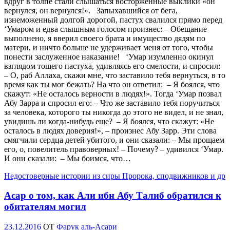
вдруг в толпе стали слышаться восторженные выклики «он
вернулся, он вернулся!». Запыхавшийся от бега,
изнеможенный долгой дорогой, пастух свалился прямо перед
‘Умаром и едва слышным голосом произнес: – Обещание
выполнено, я вверил своего брата и имущество дядям по
матери, и ничто больше не удерживает меня от того, чтобы
понести заслуженное наказание! ‘Умар изумленно окинул
взглядом тощего пастуха, удивляясь его смелости, и спросил:
– О, раб Аллаха, скажи мне, что заставило тебя вернуться, в то
время как ты мог бежать? На что он ответил: – Я боялся, что
скажут: «Не осталось верности в людях!». Тогда ‘Умар позвал
Абу Зарра и спросил его: – Что же заставило тебя поручиться
за человека, которого ты никогда до этого не видел, и не знал,
увидишь ли когда-нибудь еще? – Я боялся, что скажут: «Не
осталось в людях доверия!», – произнес Абу Зарр. Эти слова
смягчили сердца детей убитого, и они сказали: – Мы прощаем
его, о, повелитель правоверных! – Почему? – удивился ‘Умар.
И они сказали: – Мы боимся, что…
Недостоверные истории из сиры Пророка, сподвижников и др
Асар о том, как Али ибн Абу Талиб обратился к
обитателям могил
Опубликовано
23.12.2016
OT
Фарук аль-Асари