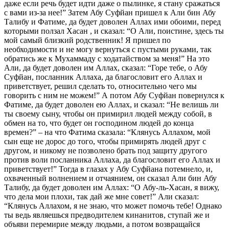
даже если речь будет идти даже о пылинке, я стану сражаться
с вами из-за нее!” Затем Абу Суфйан пришел к Али бин Абу
Талибу и Фатиме, да будет доволен Аллах ими обоими, перед
которыми ползал Хасан , и сказал: “О Али, поистине, здесь ты
мой самый близкий родственник! Я пришел по
необходимости и не могу вернуться с пустыми руками, так
обратись же к Мухаммаду с ходатайством за меня!” На это
Али, да будет доволен им Аллах, сказал: “Горе тебе, о Абу
Суфйан, посланник Аллаха, да благословит его Аллах и
приветствует, решил сделать то, относительно чего мы
говорить с ним не можем!” А потом Абу Суфйан повернулся к
Фатиме, да будет доволен ею Аллах, и сказал: “Не велишь ли
ты своему сыну, чтобы он примирил людей между собой, в
обмен на то, что будет он господином людей до конца
времен?” – на что Фатима сказала: “Клянусь Аллахом, мой
сын еще не дорос до того, чтобы примирять людей друг с
другом, и никому не позволено брать под защиту другого
против воли посланника Аллаха, да благословит его Аллах и
приветствует!” Тогда в глазах у Абу Суфйана потемнело, и,
охваченный волнением и отчаянием, он сказал Али бин Абу
Талибу, да будет доволен им Аллах: “О Абу-ль-Хасан, я вижу,
что дела мои плохи, так дай же мне совет!” Али сказал:
“Клянусь Аллахом, я не знаю, что может помочь тебе! Однако
ты ведь являешься предводителем кинанитов, ступай же и
объяви перемирие между людьми, а потом возвращайся