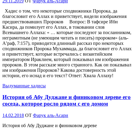
Опубликовано
29.11.2019
OT
Фарук аль-Асари
Хадис о том, что некоторые сподвижники Пророка, да
благословит его Аллах и приветствует, видели изображения
предшествовавших Пророков Вопрос: В тафсире Ибн
Касира, да помилует его Аллах, в токовании слов
Всевышнего Аллаха: « … которые последуют за посланником,
неграмотным (не умеющим читать и писать) пророком» (аль-
А’раф, 7:157), приводится длинный рассказ про некоторых
сподвижников Пророка Мухаммада, да благословит его Аллах
и приветствует, которые встречались с византийским
императором Ираклием, который показывал им изображения
пророков. В этом рассказе много странного. Как он показывал
им изображения Пророков? Какова достоверность этой
истории, его иснад и его текст? Ответ: Хвала Аллаху!
Выдуманные хадисы
История об Абу Дуджане и финиковом дереве его
соседа, которое росло рядом с его домом
Опубликовано
14.02.2018
OT
Фарук аль-Асари
История об Абу Дуджане и финиковом дереве