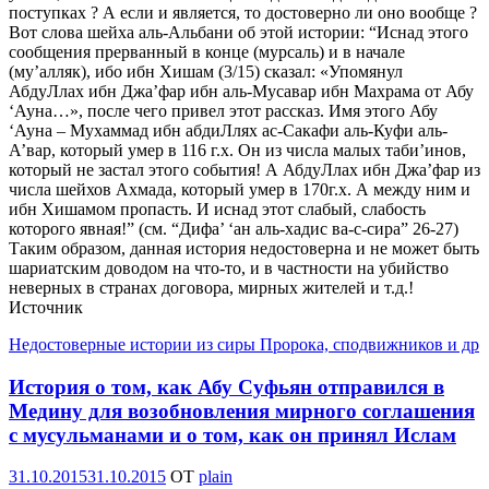
поступках ? А если и является, то достоверно ли оно вообще ?
Вот слова шейха аль-Альбани об этой истории: “Иснад этого
сообщения прерванный в конце (мурсаль) и в начале
(му’алляк), ибо ибн Хишам (3/15) сказал: «Упомянул
АбдуЛлах ибн Джа’фар ибн аль-Мусавар ибн Махрама от Абу
‘Ауна…», после чего привел этот рассказ. Имя этого Абу
‘Ауна – Мухаммад ибн абдиЛлях ас-Сакафи аль-Куфи аль-
А’вар, который умер в 116 г.х. Он из числа малых таби’инов,
который не застал этого события! А АбдуЛлах ибн Джа’фар из
числа шейхов Ахмада, который умер в 170г.х. А между ним и
ибн Хишамом пропасть. И иснад этот слабый, слабость
которого явная!” (см. “Дифа’ ‘ан аль-хадис ва-с-сира” 26-27)
Таким образом, данная история недостоверна и не может быть
шариатским доводом на что-то, и в частности на убийство
неверных в странах договора, мирных жителей и т.д.!
Источник
Недостоверные истории из сиры Пророка, сподвижников и др
История о том, как Абу Суфьян отправился в
Медину для возобновления мирного соглашения
с мусульманами и о том, как он принял Ислам
Опубликовано
31.10.2015
31.10.2015
OT
plain