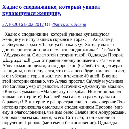
Хадис о сподвижнике, который увидел
купающуюся женщину.
Опубликовано
27.10.2016
13.02.2017
OT
Фарук аль-Асари
Хадис о сподвижнике, который увидел купающуюся
женщину и испугавшись скрылся в горах. — Ас саляму
алейкум ва раҳматуЛлаҳи уа баракатуҳу! Хотел узнать о
достоверности истории о смерти сподвижника Са’лябы ибн
‘Абдурахмана. Смысл этой истории такой: Однажды Пророк
ﺻﻠﻰ ﺍﻟﻠﻪ ﻋﻠﻴﻪ ﻭﺳﻠﻢ‎ отправил юношу по имени Са’ляба ибн
Абдурахман по делам, и по дороге он (Са’ляба) увидел аурат
женщины, и он испугался, что из-за него будет ниспослан аят,
и он убежал в горы и жил там в течение 40 дней. В конце
этой истории сказано, что Аллах простил Са’лябу и услышав
это Са’ляба умер от радости. Источник: «Джамиу’ль-аҳадис»,
«Канзуль-уммаль», «Маърифату-с-саҳаба». Источник нашёл
только в интернете). Ва ‘алейкум салям ва рахматуЛлахи ва
баракатух! В интернете распространена вот такая версия: Это
история произошла с молодым сподвижником Пророка (мир
ему и благословение), чье имя было Саляба ибн Абдуррахман.
Он был совсем молодым, всего 16-ти лет, и он выполнял
поручения Пророка (мир ему и благословение). Однажды