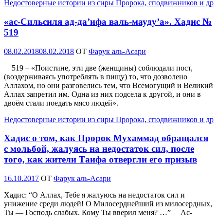
Недостоверные истории из сиры Пророка, сподвижников и др
«ас-Сильсиля ад-да’ифа валь-мауду’а». Хадис №
519
Опубликовано
08.02.2018
08.02.2018
OT
Фарук аль-Асари
519 – «Поистине, эти две (женщины) соблюдали пост,
(воздерживаясь употреблять в пищу) то, что дозволено
Аллахом, но они разговелись тем, что Всемогущий и Великий
Аллах запретил им. Одна из них подсела к другой, и они в
двоём стали поедать мясо людей».
Недостоверные истории из сиры Пророка, сподвижников и др
Хадис о том, как Пророк Мухаммад обращался
с мольбой, жалуясь на недостаток сил, после
того, как жители Таифа отвергли его призыв
Опубликовано
16.10.2017
OT
Фарук аль-Асари
Хадис: “О Аллах, Тебе я жалуюсь на недостаток сил и
унижение среди людей! О Милосерднейший из милосердных,
Ты — Господь слабых. Кому Ты вверил меня? …” Ас-