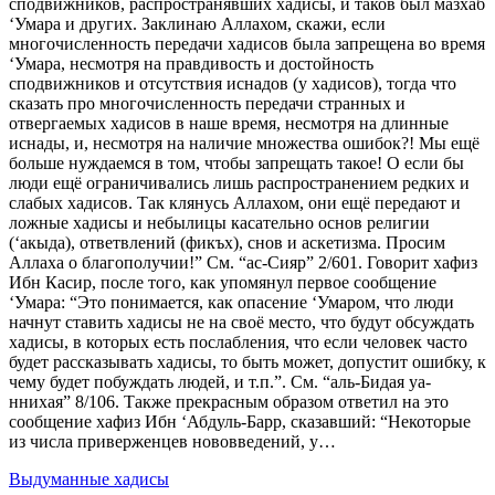
сподвижников, распространявших хадисы, и таков был мазхаб
‘Умара и других. Заклинаю Аллахом, скажи, если
многочисленность передачи хадисов была запрещена во время
‘Умара, несмотря на правдивость и достойность
сподвижников и отсутствия иснадов (у хадисов), тогда что
сказать про многочисленность передачи странных и
отвергаемых хадисов в наше время, несмотря на длинные
иснады, и, несмотря на наличие множества ошибок?! Мы ещё
больше нуждаемся в том, чтобы запрещать такое! О если бы
люди ещё ограничивались лишь распространением редких и
слабых хадисов. Так клянусь Аллахом, они ещё передают и
ложные хадисы и небылицы касательно основ религии
(‘акыда), ответвлений (фикъх), снов и аскетизма. Просим
Аллаха о благополучии!” См. “ас-Сияр” 2/601. Говорит хафиз
Ибн Касир, после того, как упомянул первое сообщение
‘Умара: “Это понимается, как опасение ‘Умаром, что люди
начнут ставить хадисы не на своё место, что будут обсуждать
хадисы, в которых есть послабления, что если человек часто
будет рассказывать хадисы, то быть может, допустит ошибку, к
чему будет побуждать людей, и т.п.”. См. “аль-Бидая уа-
ннихая” 8/106. Также прекрасным образом ответил на это
сообщение хафиз Ибн ‘Абдуль-Барр, сказавший: “Некоторые
из числа приверженцев нововведений, у…
Выдуманные хадисы