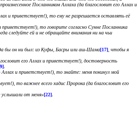
произнесенное Посланником Аллаха (да благословит его Аллах и
ллах и приветствует!), то ему не разрешается оставлять её
и приветствует!), то говорите согласно Сунне Посланника
гда следуйте ей и не обращайте внимания ни на чьи
уда бы он ни был: из Куфы, Басры или аш-Шама
[17]
, чтобы я
гословит его Аллах и приветствует!), достоверность
9]
.
 Аллах и приветствует!), то знайте: меня покинул мой
вует!), то важнее всего хадис Пророка (да благословит его
е услышали от меня»
[22]
.