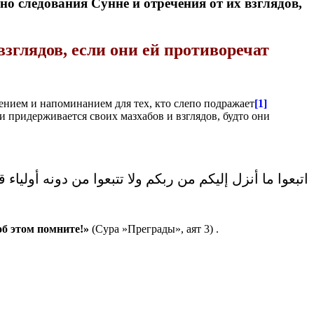
ледования Сунне и отречения от их взглядов,
зглядов, если они ей противоречат
ением и напоминанием для тех, кто слепо подражает
[1]
ни придерживается своих мазхабов и взглядов, будто они
اتبعوا ما أنزل إليكم من ربكم ولا تتبعوا من دونه أولياء قل]
об этом помните!»
(Сура »Преграды», аят 3) .