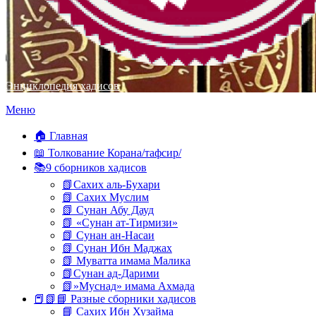
Энциклопедия хадисов
Перейти
Меню
к
содержимому
🏠 Главная
📖 Толкование Корана/тафсир/
📚9 сборников хадисов
📗Сахих аль-Бухари
📗 Сахих Муслим
📗 Сунан Абу Дауд
📗 «Сунан ат-Тирмизи»
📗 Сунан ан-Насаи
📗 Сунан Ибн Маджах
📗 Муватта имама Малика
📗Сунан ад-Дарими
📗»Муснад» имама Ахмада
📕📗📘 Разные сборники хадисов
📘 Сахих Ибн Хузайма