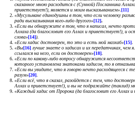
сказанное мною расходится с (Сунной) Посланника Аллаха
приветствует!), является и моим высказыванием».
[11]
«Мусульмане единодушны в том, что если человеку разъяс
ради высказывания кого-либо другого»
[12]
.
«Если вы обнаружите в том, что я написал, нечто проти
Аллаха (да благословит его Аллах и приветствует!), и ос
слова»
[14]
).
«Если хадис достоверен, то это и есть мой мазхаб»
[15]
.
«Вы
[16]
лучше знаете о хадисах и их передатчиках, чем 
ссылался на него, если он достоверен»
[18]
.
«Если по какому-либо вопросу обнаружится несоответств
которого установлена знатоками хадисов, то я отказыва
«Если вы увидите, что я говорю нечто расходящееся с те
разум»
[20]
.
«Если всё, что я сказал, разойдется с тем, что достове
Аллах и приветствует!), и вы не подражайте (таклид) м
«Каждый хадис от Пророка (да благословит его Аллах и 