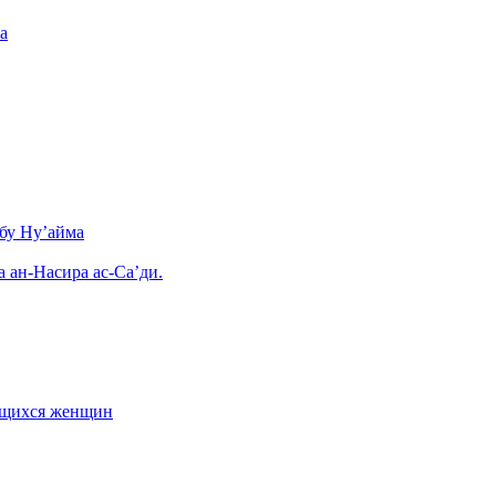
а
бу Ну’айма
а ан-Насира ас-Са’ди.
ающихся женщин