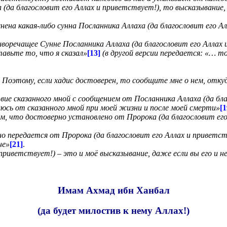
 (да благословит его Аллах и приветствует!), то высказывание, 
нена какая-либо сунна Посланника Аллаха (да благословит его А
воречащее Сунне Посланника Аллаха (да благословит его Аллах 
тавьте то, что я сказал»
[13]
(в другой версии передается: «… то
я. Поэтому, если хадис достоверен, то сообщите мне о нем, отк
ие сказанного мной с сообщением от Посланника Аллаха (да бла
юсь от сказанного мной при моей жизни и после моей смерти»
[1
м, что достоверно установлено от Пророка (да благословит его
рно передается от Пророка (да благословит его Аллах и приветст
не»
[21]
.
приветствует!) – это и моё высказывание, даже если вы его и н
Имам Ахмад ибн Ханбал
(да будет милостив к нему Аллах!)