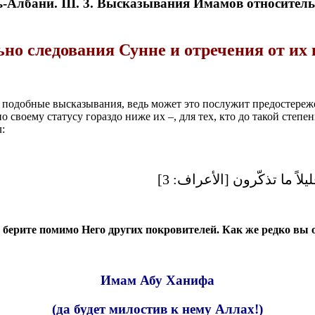
. III. 3. Высказывания Имамов относительно с
 следования Сунне и отречения от их в
е подобные высказывания, ведь может это послужит предостереж
 своему статусу гораздо ниже их –, для тех, кто до такой степе
:
يلاً ما تذكّرون [الأعراف: 3
е берите помимо Него других покровителей. Как же редко вы 
Имам Абу Ханифа
(да будет милостив к нему Аллах!)