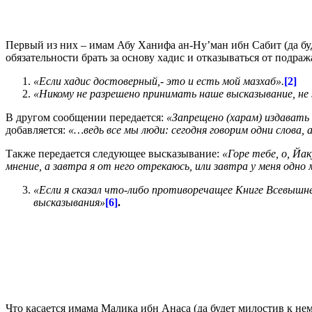
Первый из них – имам Абу Ханифа ан-Ну’ман ибн Сабит (да буд
обязательности брать за основу хадис и отказываться от подраж
«Если хадис достоверный,- это и есть мой мазхаб».
[2]
«Никому не разрешено принимать наше высказывание, не з
В другом сообщении передается:
«Запрещено (харам) издавать 
добавляется:
«…ведь все мы люди: сегодня говорим одни слова, 
Также передается следующее высказывание:
«Горе тебе, о, Йа
мнение, а завтра я от него отрекаюсь, или завтра у меня одно 
«Если я сказал что-либо противоречащее Книге Всевышне
высказывания»
[6]
.
Что касается имама Малика ибн Анаса (да будет милостив к нему