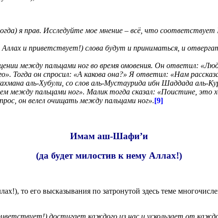
(иногда) я прав. Исследуйте мое мнение – всё, что соответствуе
 Аллах и приветствует!) слова будут и приниматься, и отвергать
щении между пальцами ног во время омовения. Он ответил: «Люд
о». Тогда он спросил: «А какова она?» Я ответил: «Нам рассказа
Рахмана аль-Хубули, со слов аль-Мустаурида ибн Шаддада аль-Ку
ем между пальцами ног». Малик тогда сказал: «Поистине, это хо
опрос, он велел очищать между пальцами ног».
[9]
Имам аш-Шафи’и
(да будет милостив к нему Аллах!)
лах!), то его высказывания по затронутой здесь теме многочис
риветствует!) достигает каждого из нас и ускользает от каждог