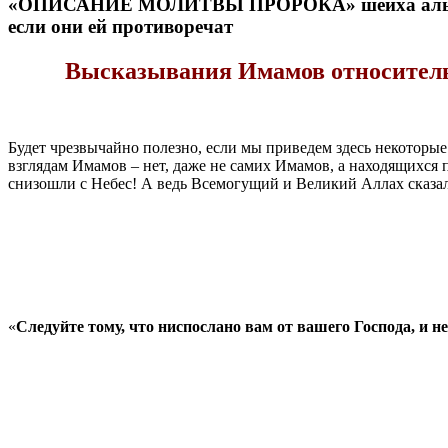
«ОПИСАНИЕ МОЛИТВЫ ПРОРОКА» шейха аль-Албани
если они ей противоречат
Высказывания Имамов относительно
Будет чрезвычайно полезно, если мы приведем здесь некоторы
взглядам Имамов – нет, даже не самих Имамов, а находящихся по
снизошли с Небес! А ведь Всемогущий и Великий Аллах сказал
«
Следуйте тому, что ниспослано вам от вашего Господа, и н