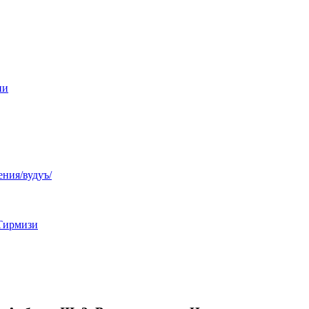
ни
ния/вудуъ/
Тирмизи