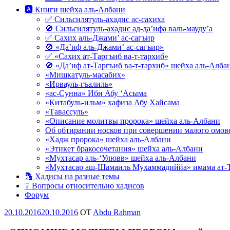
🅰 Книги шейха аль-Албани
✅ Сильсилятуль-ахадис ас-сахиха
🚫 Сильсилятуль-ахадис ад-да’ифа валь-мауду’а
✅ Сахих аль-Джами’ ас-сагъир
🚫 «Да’иф аль-Джами’ ас-сагъир»
✅ «Сахих ат-Таргъиб ва-т-тархиб»
🚫 «Да’иф ат-Таргъиб ва-т-тархиб» шейха аль-Алба
«Мишкатуль-масабих»
«Ирвауль-гъалиль»
«ас-Сунна» Ибн Абу ‘Асыма
«Китабуль-ильм» хафиза Абу Хайсама
«Тавассуль»
«Описание молитвы пророка» шейха аль-Албани
Об обтирании носков при совершении малого омове
«Хадж пророка» шейха аль-Албани
«Этикет бракосочетания» шейха аль-Албани
«Мухтасар аль-‘Улювв» шейха аль-Албани
«Мухтасар аш-Шамаиль Мухаммадиййа» имама ат-
🔡 Хадисы на разные темы
❔ Вопросы относительно хадисов
Форум
Опубликовано
20.10.2016
20.10.2016
OT
Abdu Rahman