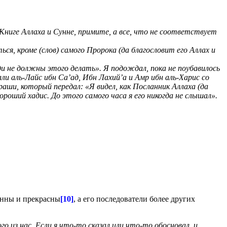
т Книге Аллаха и Сунне, примите, а все, что не соответствует
ся, кроме (слов) самого Пророка (да благословит его Аллах и
и не должны этого делать». Я подождал, пока не поубавилось
ли аль-Лайс ибн Са’ад, Ибн Лахий’а и Амр ибн аль-Харис со
раши, который передал: «Я видел, как Посланник Аллаха (да
роший хадис. До этого самого часа я его никогда не слышал».
ленны и прекрасны
[10]
, а его последователи более других
о из нас. Если я что-то сказал или что-то обосновал, и