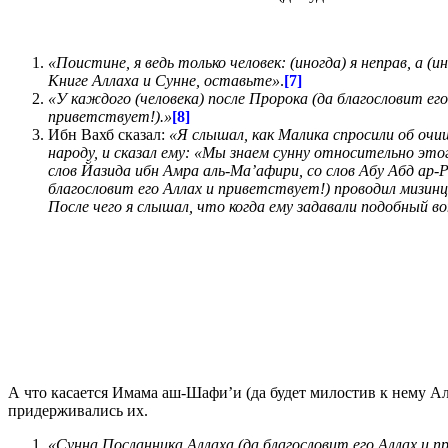
«Поистине, я ведь только человек: (иногда) я неправ, а 
Книге Аллаха и Сунне, оставьте»
.
[7]
«У каждого (человека) после Пророка (да благословит его
приветствует!).»
[8]
Ибн Вахб сказал:
«Я слышал, как Малика спросили об очи
народу, и сказал ему: «Мы знаем сунну относительно этог
слов Йазида ибн Амра аль-Ма’афири, со слов Абу Абд ар-
благословит его Аллах и приветствует!) проводил мизинц
После чего я слышал, что когда ему задавали подобный в
А что касается Имама аш-Шафи’и (да будет милостив к нему Ал
придерживались их.
«Сунна Посланника Аллаха (да благословит его Аллах и п