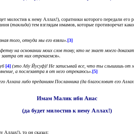
ет милостив к нему Аллах!), соратники которого передали его р
ания (
таклида
) тем взглядам имамов, которые противоречат како
ная того, откуда мы его взяли».
[3]
фетву на основании моих слов тому, кто не знает моего доказате
а завтра от них отрекаемся».
куб
[4]
(это Абу Йусуф)! Не записывай все, что ты слышишь от ме
мнение, а послезавтра я от него отрекаюсь».
[5]
го Аллаха либо преданиям Посланника (да благословит его Алл
Имам Малик ибн Анас
(да будет милостив к нему Аллах!)
 Аллах!), то он сказал: