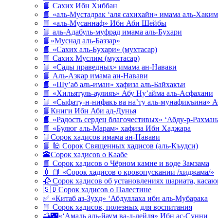
📘 Сахих Ибн Хиббан
📘 «аль-Мустадрак ‘аля сахихайн» имама аль-Хаким
📘 «аль-Мусаннаф» Ибн Аби Шейбы
📘 аль-Адабуль-муфрад имама аль-Бухари
📘»Муснад аль-Баззар»
📘 «Сахих аль-Бухари» (мухтасар)
📘 Сахих Муслим (мухтасар)
📘 «Сады праведных» имама ан-Навави
📘 Аль-Азкар имама ан-Навави
📘 «Шу’аб аль-иман» хафиза аль-Байхакъи
📘 «Хильятуль-аулияъ» Абу Ну’айма аль-Асфахани
📘 «Сыфату-н-нифакъ ва на’ту аль-мунафикъина» А
📘Книги Ибн Аби ад-Дунья
📘 «Радость сердец благочестивых» ‘Абду-р-Рахман
📘 «Булюг аль-Марам» хафиза Ибн Хаджара
📘Сорок хадисов имама ан-Навави
📘 🕌 Сорок Священных хадисов (аль-Къудси)
🕋Сорок хадисов о Каабе
📘 Сорок хадисов о Чёрном камне и воде Замзама
💉 📘 «Сорок хадисов о кровопускании /хиджама/»
🥀 Сорок хадисов об установлениях шариата, кас
🇸🇩Сорок хадисов о Палестине
✅ «Китаб аз-Зухд» ‘Абдуллаха ибн аль-Мубарака
📘 Сорок хадисов, полезных для воспитания
🌅🌃«‘Амаль аль-йаум ва-л-лейля» Ибн ас-Сунни