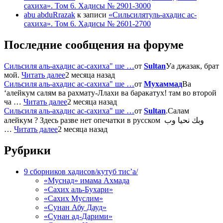
сахиха». Том 6. Хадисы № 2901-3000
abu abduRrazak
к записи
«Сильсилятуль-ахадис ас-
сахиха». Том 6. Хадисы № 2601-2700
Последние сообщения на форуме
Сильсиля аль-ахадис ас-сахиха" ше …
от
Sultan
Уа джазак, брат
мой.
Читать далее
2 месяца назад
Сильсиля аль-ахадис ас-сахиха" ше …
от
Мухаммад
Ва
‘алейкум салям ва рахмату-Ллахи ва баракатух! там во второй
ча …
Читать далее
2 месяца назад
Сильсиля аль-ахадис ас-сахиха" ше …
от
Sultan
.Салам
алейкум ? Здесь разве нет опечатки в русском وبك نحيا وب
…
Читать далее
2 месяца назад
Рубрики
9 сборников хадисов/кутуб тис’а/
«Муснад» имама Ахмада
«Сахих аль-Бухари»
«Сахих Муслим»
«Сунан Абу Дауд»
«Сунан ад-Дарими»