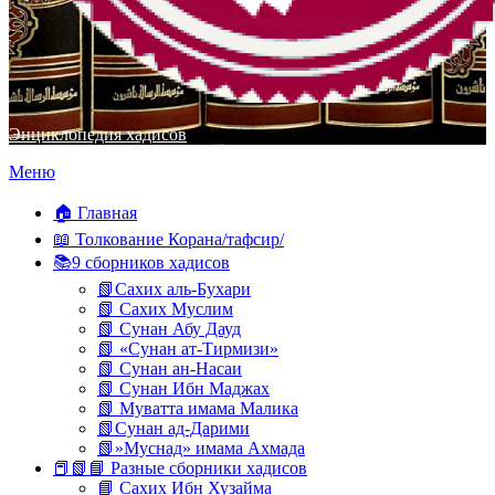
Энциклопедия хадисов
Перейти
Меню
к
содержимому
🏠 Главная
📖 Толкование Корана/тафсир/
📚9 сборников хадисов
📗Сахих аль-Бухари
📗 Сахих Муслим
📗 Сунан Абу Дауд
📗 «Сунан ат-Тирмизи»
📗 Сунан ан-Насаи
📗 Сунан Ибн Маджах
📗 Муватта имама Малика
📗Сунан ад-Дарими
📗»Муснад» имама Ахмада
📕📗📘 Разные сборники хадисов
📘 Сахих Ибн Хузайма