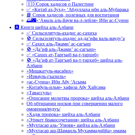
🇸🇩Сорок хадисов о Палестине
✅ «Китаб аз-Зухд» ‘Абдуллаха ибн аль-Мубарака
📘 Сорок хадисов, полезных для воспитания
🌅🌃«‘Амаль аль-йаум ва-л-лейля» Ибн ас-Сунни
🅰 Книги шейха аль-Албани
✅ Сильсилятуль-ахадис ас-сахиха
🚫 Сильсилятуль-ахадис ад-да’ифа валь-мауду’а
✅ Сахих аль-Джами’ ас-сагъир
🚫 «Да’иф аль-Джами’ ас-сагъир»
✅ «Сахих ат-Таргъиб ва-т-тархиб»
🚫 «Да’иф ат-Таргъиб ва-т-тархиб» шейха аль-
Албани
«Мишкатуль-масабих»
«Ирвауль-гъалиль»
«ас-Сунна» Ибн Абу ‘Асыма
«Китабуль-ильм» хафиза Абу Хайсама
«Тавассуль»
«Описание молитвы пророка» шейха аль-Албани
Об обтирании носков при совершении малого
омовения/вудуъ/
«Хадж пророка» шейха аль-Албани
«Этикет бракосочетания» шейха аль-Албани
«Мухтасар аль-‘Улювв» шейха аль-Албани
«Мухтасар аш-Шамаиль Мухаммадиййа» имама