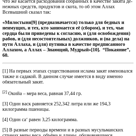
Что же касается расходования собранных в качестве закята де­
нежных средств, продуктов и скота, то об этом Аллах
Всевышний сказал так:
«
Милостыня[9] (предназначается) только для бедных и
неиму­щих, и тех, кто занимается её (сбором), и тех, чьи
сердца были приведены к согласию, и (для освобождения)
рабов, и (для несо­стоятельных) должников, и (на дела) на
пути Аллаха, и (для) пут­ника в качестве предписанного
Аллахом, а Аллах – Знающий, Мудрый»[10]. “Покаяние”,
60.
[1] На первых этапах существования ислама закят именовался
также и са­дакой. В данном случае имеется в виду именно
обязательный закят.
[2]
Окийа – мера веса, равная 37,44 гр.
[3] Один васк равняется 252,342 литра или же 194,3
килограмма пшеницы.
[4] Один са‘ равен 3,25 килограмма.
[5] В разные периоды времени и в разных мусульманских
странах меры ве­са, объёма и длины, обозначавшиеся