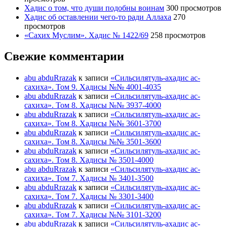
Хадис о том, что души подобны воинам
300 просмотров
Хадис об оставлении чего-то ради Аллаха
270
просмотров
«Сахих Муслим». Хадис № 1422/69
258 просмотров
Свежие комментарии
abu abduRrazak
к записи
«Сильсилятуль-ахадис ас-
сахиха». Том 9. Хадисы №№ 4001-4035
abu abduRrazak
к записи
«Сильсилятуль-ахадис ас-
сахиха». Том 8. Хадисы №№ 3937-4000
abu abduRrazak
к записи
«Сильсилятуль-ахадис ас-
сахиха». Том 8. Хадисы №№ 3601-3700
abu abduRrazak
к записи
«Сильсилятуль-ахадис ас-
сахиха». Том 8. Хадисы №№ 3501-3600
abu abduRrazak
к записи
«Сильсилятуль-ахадис ас-
сахиха». Том 8. Хадисы № 3501-4000
abu abduRrazak
к записи
«Сильсилятуль-ахадис ас-
сахиха». Том 7. Хадисы № 3401-3500
abu abduRrazak
к записи
«Сильсилятуль-ахадис ас-
сахиха». Том 7. Хадисы № 3301-3400
abu abduRrazak
к записи
«Сильсилятуль-ахадис ас-
сахиха». Том 7. Хадисы №№ 3101-3200
abu abduRrazak
к записи
«Сильсилятуль-ахадис ас-