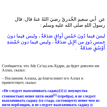
عن أبي سعيدٍ الخُدريّ رضيَ اللهُ عنهُ قال: قال
رسولَ اللهِ صلى الله عليه وسلم :
ليسَ فيما دُونَ خَمْسِ أواقٍ صَدَقَةٌ ، وليس فيما دونَ
خمسِ ذَودٍ من الإِبلِ صَدَقَةٌ ، وليس فيما دون خَمْسَةِ
أَوْسُقٍ صَدَقَةٌ .
Сообщается, что Абу Са‘ид аль-Худри, да будет доволен им
Аллах, сказал:
– Посланник Аллаха, да благословит его Аллах и
приветствует, сказал:
«Не следует выплачи­вать садаку[1] (с имущества
[2]
стоимостью) менее пяти окий
(сереб­ра), и не следует
выплачивать садаку (со стада, состоящего) ме­нее чем из
пяти верблюдов, и не следует выплачивать садаку (с