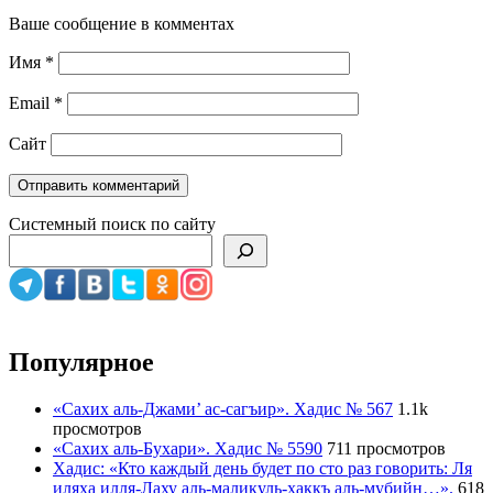
Ваше сообщение в комментах
Имя
*
Email
*
Сайт
Системный поиск по сайту
Популярное
«Сахих аль-Джами’ ас-сагъир». Хадис № 567
1.1k
просмотров
«Сахих аль-Бухари». Хадис № 5590
711 просмотров
Хадис: «Кто каждый день будет по сто раз говорить: Ля
иляха илля-Лаху аль-маликуль-хаккъ аль-мубийн…».
618