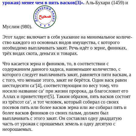
урожая) менее чем в пять васков[3]».
Аль-Бухари (1459) и
Муслим (980).
Этот хадис включает в себя указание на минимальное количе­
ство каждого из основных видов имущества, с которого
необходи­мо выплачивать закят. Речь идёт о зерне, финиках,
трёх видах ско­та, деньгах и товарах.
Что касается зерна и фиников, то, в соответствии с
содержани­ем данного хадиса, наименьшее количество, с
которого следует выплачивать закят, равняется пяти васкам, а
с того, что меньше этого, закят не берётся. Один васк равен
шестидесяти са‘[4], соот­ветствующим по весу тому, что
носило название са‘ при жизни пророка, да благословит его
Аллах и приветствует[5]. Таким образом, пять васков состоят
из трёхсот са‘, и тот человек, который собирал со своих
посевов пять или бо­лее васков зерна или же собирал пять и
более васков фиников со своих пальм, должен был
выплачивать с этого закят. Он составлял одну двадцатую
часть от урожая с орошаемых земель и одну деся­тую с
неорошаемых.