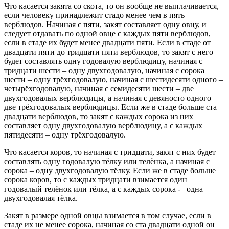
Что касается закята со скота, то он вообще не выплачивается,
ес­ли человеку принадлежит стадо менее чем в пять
верблюдов. Начи­ная с пяти, закят составляет одну овцу, и
следует отдавать по одной овце с каждых пяти верблюдов,
если в стаде их будет менее двадца­ти пяти. Если в стаде от
двадцати пяти до тридцати пяти верблю­дов, то закят с него
будет составлять одну годовалую верблюдицу, начиная с
тридцати шести – одну двухгодовалую, начиная с сорока
шести – одну трёхгодовалую, начиная с шестидесяти одного –
четы­рёхгодовалую, начиная с семидесяти шести – две
двухгодовалых верблюдицы, а начиная с девяносто одного –
две трёхгодовалых верблюдицы. Если же в стаде больше ста
двадцати верблюдов, то закят с каждых сорока из них
составляет одну двухгодовалую верб­людицу, а с каждых
пятидесяти – одну трёхгодовалую.
Что касается коров, то начиная с тридцати, закят с них будет
со­ставлять одну годовалую тёлку или телёнка, а начиная с
сорока – одну двухгодовалую тёлку. Если же в стаде больше
сорока коров, то с каждых тридцати взимается один
годовалый телёнок или тёл­ка, а с каждых сорока -– одна
двухгодовалая тёлка.
Закят в размере одной овцы взимается в том случае, если в
ста­де их не менее сорока, начиная со ста двадцати одной он