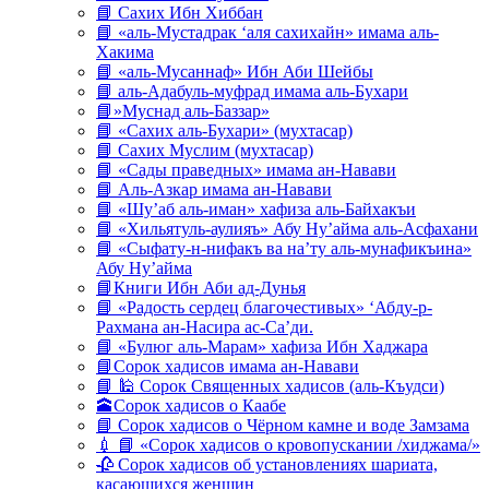
📘 Сахих Ибн Хиббан
📘 «аль-Мустадрак ‘аля сахихайн» имама аль-
Хакима
📘 «аль-Мусаннаф» Ибн Аби Шейбы
📘 аль-Адабуль-муфрад имама аль-Бухари
📘»Муснад аль-Баззар»
📘 «Сахих аль-Бухари» (мухтасар)
📘 Сахих Муслим (мухтасар)
📘 «Сады праведных» имама ан-Навави
📘 Аль-Азкар имама ан-Навави
📘 «Шу’аб аль-иман» хафиза аль-Байхакъи
📘 «Хильятуль-аулияъ» Абу Ну’айма аль-Асфахани
📘 «Сыфату-н-нифакъ ва на’ту аль-мунафикъина»
Абу Ну’айма
📘Книги Ибн Аби ад-Дунья
📘 «Радость сердец благочестивых» ‘Абду-р-
Рахмана ан-Насира ас-Са’ди.
📘 «Булюг аль-Марам» хафиза Ибн Хаджара
📘Сорок хадисов имама ан-Навави
📘 🕌 Сорок Священных хадисов (аль-Къудси)
🕋Сорок хадисов о Каабе
📘 Сорок хадисов о Чёрном камне и воде Замзама
💉 📘 «Сорок хадисов о кровопускании /хиджама/»
🥀 Сорок хадисов об установлениях шариата,
касающихся женщин