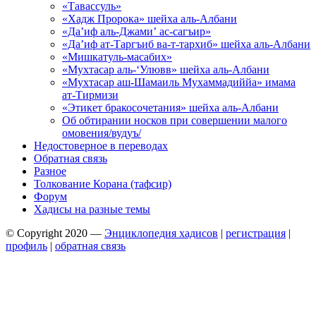
«Тавассуль»
«Хадж Пророка» шейха аль-Албани
«Да’иф аль-Джами’ ас-сагъир»
«Да’иф ат-Таргъиб ва-т-тархиб» шейха аль-Албани
«Мишкатуль-масабих»
«Мухтасар аль-‘Улювв» шейха аль-Албани
«Мухтасар аш-Шамаиль Мухаммадиййа» имама
ат-Тирмизи
«Этикет бракосочетания» шейха аль-Албани
Об обтирании носков при совершении малого
омовения/вудуъ/
Недостоверное в переводах
Обратная связь
Разное
Толкование Корана (тафсир)
Форум
Хадисы на разные темы
© Copyright 2020 —
Энциклопедия хадисов
|
регистрация
|
профиль
|
обратная связь
Wisteria Theme by
WPFriendship
⋅
Powered by
WordPress