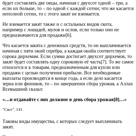
будет со­ставлять две овцы, начиная с двухсот одной – три, а
если их боль­ше, то – по одной с каждой сотни; что же касается
неполной сот­ни, то с этого закят не взимается.
Не взимается закят также и с остальных видов скота,
например с лошадей, мулов и ослов, если только они не
предназначаются для продажи[6].
Что касается закята с денежных средств, то он выплачивается
начиная с пяти окий серебра, а каждая окийа соответствует
сорока дирхемам. Если сумма достигает двухсот дирхемов, то
закят будет составлять одну сороковую её часть[7]. То же самое
относится и к товарам, предназначенным для купли или
продажи с целью полу­чения прибыли. Все необходимые
выплаты производятся в конце года, а если дело касается
зерна или фиников, то – по завершении сбора урожая, а Аллах
Всевышний сказал:
«
…и отдавайте с них должное в день сбора урожая[8]…»
“Скот”, 141.
Таковы виды имущества, с которых следует выплачивать
закят.