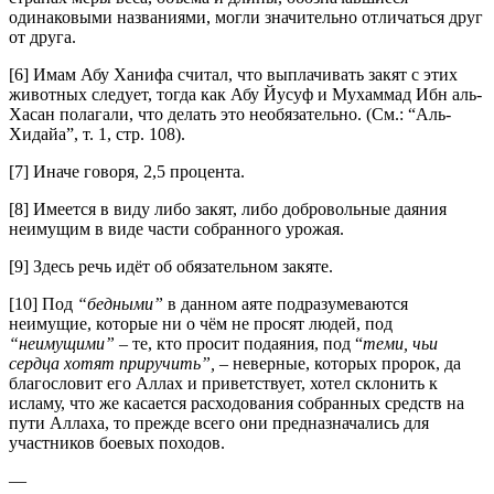
одинаковыми названиями, могли значительно отличаться друг
от друга.
[6] Имам Абу Ханифа считал, что выплачивать закят с этих
животных следует, тогда как Абу Йусуф и Мухаммад Ибн аль-
Хасан полагали, что делать это необязательно. (См.: “Аль-
Хидайа”, т. 1, стр. 108).
[7] Иначе говоря, 2,5 процента.
[8] Имеется в виду либо закят, либо добровольные даяния
неимущим в виде части собранного урожая.
[9] Здесь речь идёт об обязательном закяте.
[10] Под
“бедными”
в данном аяте подразумеваются
неимущие, которые ни о чём не просят людей, под
“неимущими”
– те, кто просит подаяния, под “
теми, чьи
сердца хотят приручить”,
– неверные, которых пророк, да
благословит его Аллах и приветствует, хотел склонить к
исламу, что же касается расходования собранных средств на
пути Аллаха, то прежде всего они предназначались для
участников боевых походов.
—