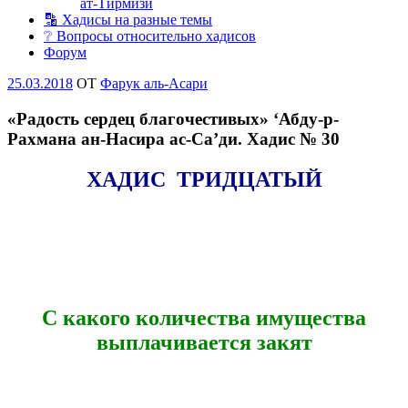
ат-Тирмизи
🔡 Хадисы на разные темы
❔ Вопросы относительно хадисов
Форум
Опубликовано
25.03.2018
OT
Фарук аль-Асари
«Радость сердец благочестивых» ‘Абду-р-
Рахмана ан-Насира ас-Са’ди. Хадис № 30
ХАДИС ТРИДЦАТЫЙ
С какого количества имущества
выплачивается закят