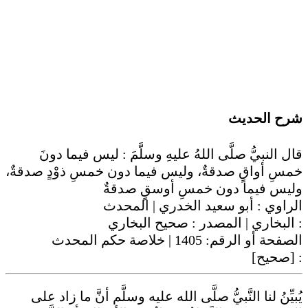
شرح الحديث
قال النبيُّ صلَّى اللهُ عليهِ وسلَّمَ : ليس فيما دونَ
خمسِ أواقٍ صدقةٌ، وليس فيما دون خمسِ ذوْدٍ صدقةٌ،
وليس فيما دون خمسِ أوسقٍ صدقةٌ
الراوي :
أبو سعيد الخدري
| المحدث
صحيح البخاري
| المصدر :
البخاري
:
| خلاصة حكم المحدث
1405
الصفحة أو الرقم:
[صحيح]
:
يُبيِّنُ لنا النَّبيُّ صلَّى الله عليه وسلَّم أنَّ ما زاد على