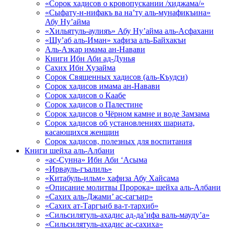
«Сорок хадисов о кровопускании /хиджама/»
«Сыфату-н-нифакъ ва на’ту аль-мунафикъина»
Абу Ну’айма
«Хильятуль-аулияъ» Абу Ну’айма аль-Асфахани
«Шу’аб аль-Иман» хафиза аль-Байхакъи
Аль-Азкар имама ан-Навави
Книги Ибн Аби ад-Дунья
Сахих Ибн Хузайма
Сорок Священных хадисов (аль-Къудси)
Сорок хадисов имама ан-Навави
Сорок хадисов о Каабе
Сорок хадисов о Палестине
Сорок хадисов о Чёрном камне и воде Замзама
Сорок хадисов об установлениях шариата,
касающихся женщин
Сорок хадисов, полезных для воспитания
Книги шейха аль-Албани
«ас-Сунна» Ибн Аби ‘Асыма
«Ирвауль-гъалиль»
«Китабуль-ильм» хафиза Абу Хайсама
«Описание молитвы Пророка» шейха аль-Албани
«Сахих аль-Джами’ ас-сагъир»
«Сахих ат-Таргъиб ва-т-тархиб»
«Сильсилятуль-ахадис ад-да’ифа валь-мауду’а»
«Сильсилятуль-ахадис ас-сахиха»