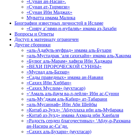
«Сунан ан-Насаи».
«Сунан ат-Тирмизи»
«Сунан Ибн Маджах»
Муватта имама Малика
Биографии известных личностей в Исламе
«Сияру а’лями-н-нубаляъ» имама аз-Захаби
Вопросы и Ответы
Доступ к материалу ограничен
Другие сборники
«аль-Адабуль-муфрад» имама аль-Бухари
«аль-Мустадрак ‘аля сахихайн» имама аль-Хакима
«Булюг аль-Марам» хафиза Ибн Хаджара
«ВЕХИ ПРОРОЧЕСКОЙ СУННЫ»
«Муснад аль-Баззар»
«Сады праведных» имама ан-Навави
«Сахих Ибн Хиббан»
«Сахих Муслим» (мухтасар)
«‘Амаль аль-йаум ва-л-лейля» Ибн ас-Сунни
«аль-Му’джам аль-Кабир» ат-Табарани
«аль-Мусаннаф» Ибн Аби Шейбы
«Китаб аз-Зухд» ‘Абдуллаха ибн аль-Мубарака
«Китаб аз-Зухд» имама Ахмада ибн Ханбаля
«Радость сердец благочестивых» ‘Абду-р-Рахмана
ан-Насира ас-Са’ди.
«Сахих аль-Бухари» (мухтасар)