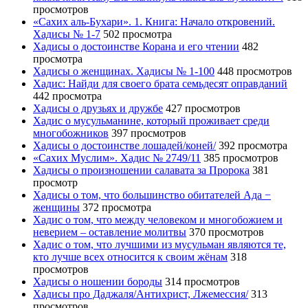
просмотров
«Сахих аль-Бухари». 1. Книга: Начало откровений.
Хадисы № 1-7
502 просмотра
Хадисы о достоинстве Корана и его чтении
482
просмотра
Хадисы о женщинах. Хадисы № 1-100
448 просмотров
Хадис: Найди для своего брата семьдесят оправданий
442 просмотра
Хадисы о друзьях и дружбе
427 просмотров
Хадис о мусульманине, который проживает среди
многобожников
397 просмотров
Хадисы о достоинстве лошадей/коней/
392 просмотра
«Сахих Муслим». Хадис № 2749/11
385 просмотров
Хадисы о произношении салавата за Пророка
381
просмотр
Хадисы о том, что большинство обитателей Ада −
женщины
372 просмотра
Хадис о том, что между человеком и многобожием и
неверием – оставление молитвы
370 просмотров
Хадис о том, что лучшими из мусульман являются те,
кто лучше всех относится к своим жёнам
318
просмотров
Хадисы о ношении бороды
314 просмотров
Хадисы про Даджаля/Антихрист, Лжемессия/
313
просмотров