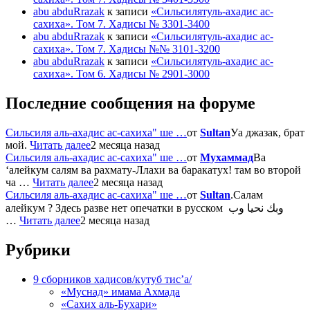
abu abduRrazak
к записи
«Сильсилятуль-ахадис ас-
сахиха». Том 7. Хадисы № 3301-3400
abu abduRrazak
к записи
«Сильсилятуль-ахадис ас-
сахиха». Том 7. Хадисы №№ 3101-3200
abu abduRrazak
к записи
«Сильсилятуль-ахадис ас-
сахиха». Том 6. Хадисы № 2901-3000
Последние сообщения на форуме
Сильсиля аль-ахадис ас-сахиха" ше …
от
Sultan
Уа джазак, брат
мой.
Читать далее
2 месяца назад
Сильсиля аль-ахадис ас-сахиха" ше …
от
Мухаммад
Ва
‘алейкум салям ва рахмату-Ллахи ва баракатух! там во второй
ча …
Читать далее
2 месяца назад
Сильсиля аль-ахадис ас-сахиха" ше …
от
Sultan
.Салам
алейкум ? Здесь разве нет опечатки в русском وبك نحيا وب
…
Читать далее
2 месяца назад
Рубрики
9 сборников хадисов/кутуб тис’а/
«Муснад» имама Ахмада
«Сахих аль-Бухари»