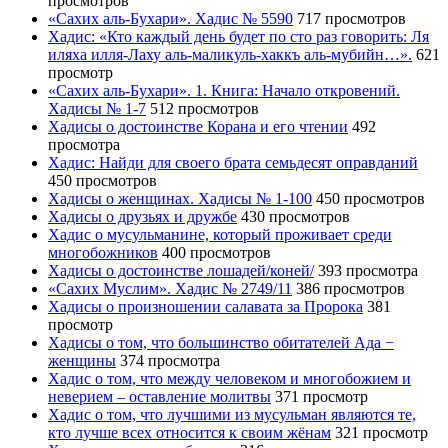
просмотров
«Сахих аль-Бухари». Хадис № 5590
717 просмотров
Хадис: «Кто каждый день будет по сто раз говорить: Ля
иляха илля-Лаху аль-маликуль-хаккъ аль-мубийн…».
621
просмотр
«Сахих аль-Бухари». 1. Книга: Начало откровений.
Хадисы № 1-7
512 просмотров
Хадисы о достоинстве Корана и его чтении
492
просмотра
Хадис: Найди для своего брата семьдесят оправданий
450 просмотров
Хадисы о женщинах. Хадисы № 1-100
450 просмотров
Хадисы о друзьях и дружбе
430 просмотров
Хадис о мусульманине, который проживает среди
многобожников
400 просмотров
Хадисы о достоинстве лошадей/коней/
393 просмотра
«Сахих Муслим». Хадис № 2749/11
386 просмотров
Хадисы о произношении салавата за Пророка
381
просмотр
Хадисы о том, что большинство обитателей Ада −
женщины
374 просмотра
Хадис о том, что между человеком и многобожием и
неверием – оставление молитвы
371 просмотр
Хадис о том, что лучшими из мусульман являются те,
кто лучше всех относится к своим жёнам
321 просмотр