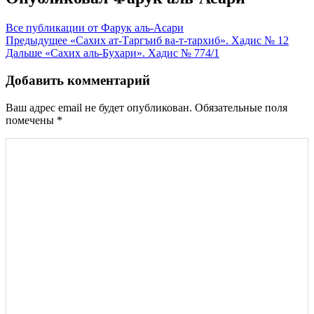
Все публикации от Фарук аль-Асари
Навигация
Предыдущее
«Сахих ат-Таргъиб ва-т-тархиб». Хадис № 12
Дальше
«Сахих аль-Бухари». Хадис № 774/1
по
записям
Добавить комментарий
Ваш адрес email не будет опубликован.
Обязательные поля
помечены
*