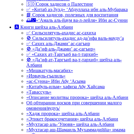
🇸🇩Сорок хадисов о Палестине
✅ «Китаб аз-Зухд» ‘Абдуллаха ибн аль-Мубарака
📘 Сорок хадисов, полезных для воспитания
🌅🌃«‘Амаль аль-йаум ва-л-лейля» Ибн ас-Сунни
🅰 Книги шейха аль-Албани
✅ Сильсилятуль-ахадис ас-сахиха
🚫 Сильсилятуль-ахадис ад-да’ифа валь-мауду’а
✅ Сахих аль-Джами’ ас-сагъир
🚫 «Да’иф аль-Джами’ ас-сагъир»
✅ «Сахих ат-Таргъиб ва-т-тархиб»
🚫 «Да’иф ат-Таргъиб ва-т-тархиб» шейха аль-
Албани
«Мишкатуль-масабих»
«Ирвауль-гъалиль»
«ас-Сунна» Ибн Абу ‘Асыма
«Китабуль-ильм» хафиза Абу Хайсама
«Тавассуль»
«Описание молитвы пророка» шейха аль-Албани
Об обтирании носков при совершении малого
омовения/вудуъ/
«Хадж пророка» шейха аль-Албани
«Этикет бракосочетания» шейха аль-Албани
«Мухтасар аль-‘Улювв» шейха аль-Албани
«Мухтасар аш-Шамаиль Мухаммадиййа» имама