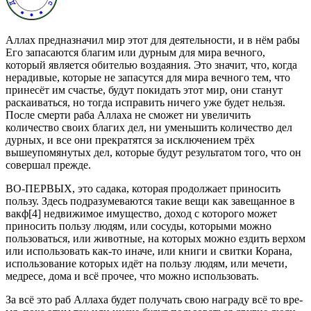
Аллах предназначил мир этот для деятельности, и в нём рабы
Его запасаются благим или дурным для мира вечного,
который яв­ляется обителью воздаяния. Это значит, что, когда
нерадивые, ко­торые не запасутся для мира вечного тем, что
принесёт им счастье, будут покидать этот мир, они станут
раскаиваться, но тогда испра­вить ничего уже будет нельзя.
После смерти раба Аллаха не смо­жет ни увеличить
количество своих благих дел, ни уменьшить ко­личество дел
дурных, и все они прекратятся за исключением трёх
вышеупомянутых дел, которые будут результатом того, что он
со­вершал прежде.
ВО-ПЕРВЫХ, это садака, которая продолжает приносить
поль­зу. Здесь подразумеваются такие вещи как завещанное в
вакф[4] не­движимое имущество, доход с которого может
приносить пользу людям, или сосуды, которыми можно
пользоваться, или живот­ные, на которых можно ездить верхом
или использовать как-то иначе, или книги и свитки Корана,
использование которых идёт на пользу людям, или мечети,
медресе, дома и всё прочее, что можно использовать.
За всё это раб Аллаха будет получать свою награду всё то вре­