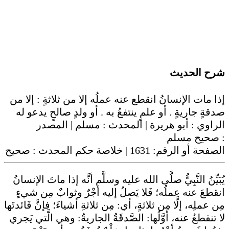
شرح الحديث
إذا مات الإنسانُ انقطع عنه عملُه إلا من ثلاثةٍ : إلا من
صدقةٍ جاريةٍ . أو علمٍ ينتفعُ به . أو ولدٍ صالحٍ يدعو له
الراوي :
أبو هريرة
| المحدث :
مسلم
| المصدر
صحيح مسلم
:
صحيح
| خلاصة حكم المحدث :
1631
الصفحة أو الرقم:
يُبَيِّنُ النَّبِيُّ صلَّى الله عليه وسلَّم أنَّه إذا ماتَ الإنسانُ
انقطعَ عنه عملُه؛ فَلا يَصلُ إليه أجْرٌ وثوابٌ مِن شيءٍ
مِن عملِه، إلَّا مِن ثلاثةٍ، أي: مِن ثلاثةِ أشياءَ؛ فإنَّ فَائدتَها
لا تنقطعُ عنه، أوَّلُها: الصَّدقَةُ الجاريةُ: وهي الَّتي يَجري