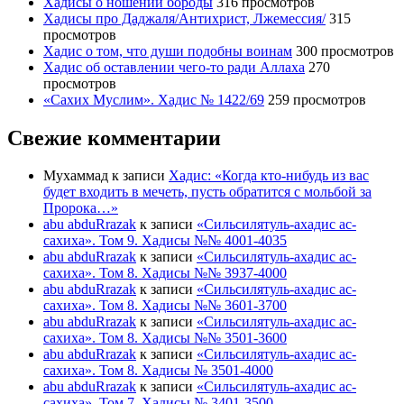
Хадисы о ношении бороды
316 просмотров
Хадисы про Даджаля/Антихрист, Лжемессия/
315
просмотров
Хадис о том, что души подобны воинам
300 просмотров
Хадис об оставлении чего-то ради Аллаха
270
просмотров
«Сахих Муслим». Хадис № 1422/69
259 просмотров
Свежие комментарии
Мухаммад
к записи
Хадис: «Когда кто-нибудь из вас
будет входить в мечеть, пусть обратится с мольбой за
Пророка…»
abu abduRrazak
к записи
«Сильсилятуль-ахадис ас-
сахиха». Том 9. Хадисы №№ 4001-4035
abu abduRrazak
к записи
«Сильсилятуль-ахадис ас-
сахиха». Том 8. Хадисы №№ 3937-4000
abu abduRrazak
к записи
«Сильсилятуль-ахадис ас-
сахиха». Том 8. Хадисы №№ 3601-3700
abu abduRrazak
к записи
«Сильсилятуль-ахадис ас-
сахиха». Том 8. Хадисы №№ 3501-3600
abu abduRrazak
к записи
«Сильсилятуль-ахадис ас-
сахиха». Том 8. Хадисы № 3501-4000
abu abduRrazak
к записи
«Сильсилятуль-ахадис ас-
сахиха». Том 7. Хадисы № 3401-3500