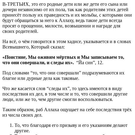
В-ТРЕТЬИХ, это его родные дети или же дети его сына или
до­чери независимо от их пола, так как родителям этих детей
прине­сёт пользу их праведность и их мольбы, с которыми они
будут об­ращаться за него к Аллаху, ведь такие дети всегда
просят о про­щении, милости, возвышении и награде для
своих родителей.
На всё, о чём говорится в этом хадисе, указывается и в словах
Всевышнего, Который сказал:
«
Поистине, Мы оживим мёртвых и Мы записываем то,
что они совершали, и следы их».
“Йа син”, 12.
Под словами “то, что они совершали” подразумеваются их
благие или дурные дела как таковые.
Что же касается слов “следы их”, то здесь имеются в виду
последствия их дел, в том числе и то, что совершили другие
люди, или же то, чем другие смогли воспользоваться.
Таким образом, раб Аллаха ощущает на себе последствия трёх
из числа своих дел.
То, что благодаря его призыву и его указаниям делают
другие.