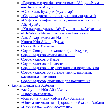
«Радость сердец благочестивых» ‘Абду-р-Рахмана
ан-Насира ас-Са’ди.
«Сахих аль-Бухари» (мухтасар)
«Сорок хадисов о кровопускании /хиджама/»
«Сыфату-н-нифакъ ва на’ту аль-мунафикъина»
Абу Ну’айма
«Хильятуль-аулияъ» Абу Ну’айма аль-Асфахани
«Шу’аб аль-Иман» хафиза аль-Байхакъи
Аль-Азкар имама ан-Навави
Книги Ибн Аби ад-Дунья
Сахих Ибн Хузайма
Сорок Священных хадисов (аль-Къудси)
Сорок хадисов имама ан-Навави
Сорок хадисов о Каабе
Сорок хадисов о Палестине
Сорок хадисов о Чёрном камне и воде Замзама
Сорок хадисов об установлениях шариата,
касающихся женщин
Сорок хадисов, полезных для воспитания
Книги шейха аль-Албани
«ас-Сунна» Ибн Аби ‘Асыма
«Ирвауль-гъалиль»
«Китабуль-ильм» хафиза Абу Хайсама
«Описание молитвы Пророка» шейха аль-Албани
«Сахих аль-Джами’ ас-сагъир»