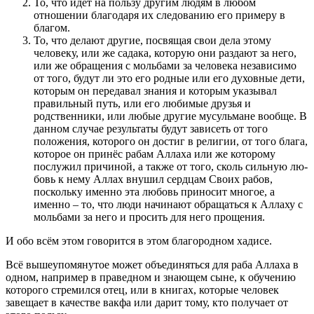
То, что идёт на пользу другим людям в любом
отношении благодаря их следованию его примеру в
благом.
То, что делают другие, посвящая свои дела этому
человеку, или же садака, которую они раздают за него,
или же обращения с мольбами за человека независимо
от того, будут ли это его родные или его духовные дети,
которым он передавал знания и которым указывал
правильный путь, или его любимые друзья и
родственни­ки, или любые другие мусульмане вообще. В
данном случае результаты будут зависеть от того
положения, которого он достиг в религии, от того блага,
которое он принёс рабам Аллаха или же которому
послужил причиной, а также от того, сколь сильную лю­
бовь к нему Аллах внушил сердцам Своих рабов,
поскольку имен­но эта любовь приносит многое, а
именно – то, что люди начинают обращаться к Аллаху с
мольбами за него и просить для него про­щения.
И обо всём этом говорится в этом благородном хадисе.
Всё вышеупомянутое может объединяться для раба Аллаха в
одном, например в праведном и знающем сыне, к обучению
кото­рого стремился отец, или в книгах, которые человек
завещает в ка­честве вакфа или дарит тому, кто получает от