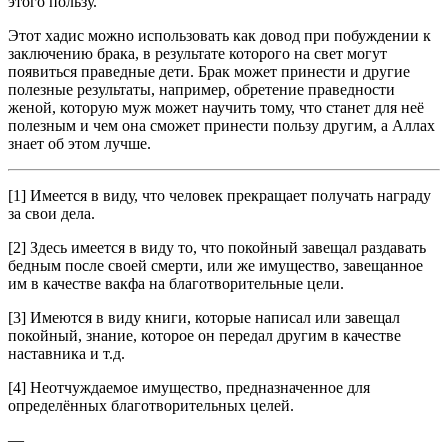
этого пользу.
Этот хадис можно использовать как довод при побуждении к
заключению брака, в результате которого на свет могут
появиться праведные дети. Брак может принести и другие
полезные резуль­таты, например, обретение праведности
женой, которую муж мо­жет научить тому, что станет для неё
полезным и чем она сможет принести пользу другим, а Аллах
знает об этом лучше.
[1] Имеется в виду, что человек прекращает получать награду
за свои дела.
[2] Здесь имеется в виду то, что покойный завещал раздавать
бедным после своей смерти, или же имущество, завещанное
им в качестве вакфа на бла­готворительные цели.
[3] Имеются в виду книги, которые написал или завещал
покойный, знание, которое он передал другим в качестве
наставника и т.д.
[4] Неотчуждаемое имущество, предназначенное для
определённых благотворительных целей.
—