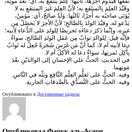
نفعُها فَيدومُ أجْرُها، ثانيها: عِلْمٌ يُنتفَعُ به، أي: بَعْدَ موتِه،
وقَيَّدَ العلِمَ بِالمنتَفَعِ به؛ لأنَّ العِلمَ غَيرَ المنتفَعِ به لا
يُؤتَى صاحبُه به أَجرًا، ثَالثُها: وَلَدٌ صالحٌ، أي: مؤمنٌ،
يَدْعو له، وقيَّدَ الولدَ بِالصَّالحِ؛ لأنَّ الأجرَ لا يَحصُلُ مِن
غيرِه، وإنَّما ذَكرَ دعاءَه تَحريضًا لِلولدِ على الدُّعاءِ لِأبيه؛
فإنَّه قيل: لِلوالدِ ثوابٌ مِن عَمَلِ الولدِ الصَّالحِ، سواءٌ
دعا لِأبيه أم لا، كما أنَّ مَن غَرَسَ شَجَرةً جُعِلَ له ثَوابٌ
بِأْكِل ثَمرتِها، سواءٌ دعا له الآكِلُ أم لا.
في الحديثِ: الحثُّ علي الإحسانِ إلى الوالدَيْنِ بعْدَ
مَوتِهما.
وفيه: الحثُّ على تَعلُّمِ العِلْمِ النَّافِع وبَثِّه في النَّاسِ.
وفيه: الحثُّ على التَّصدُّقِ بالصَّدقاتِ الجاريةِ.
Опубликовано в
Достоверные хадисы
Опубликовал
Фарук аль-Асари