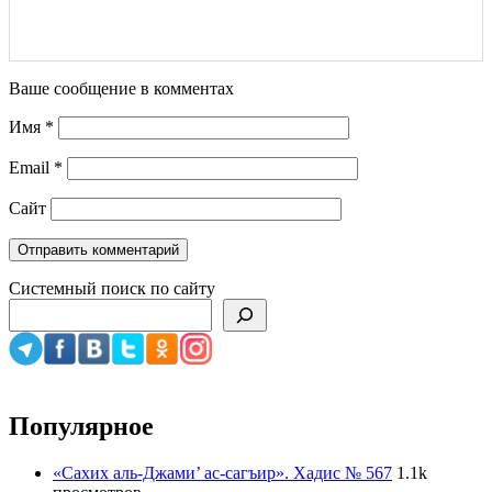
Ваше сообщение в комментах
Имя
*
Email
*
Сайт
Системный поиск по сайту
Популярное
«Сахих аль-Джами’ ас-сагъир». Хадис № 567
1.1k