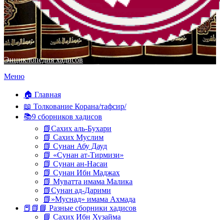
Энциклопедия хадисов
Перейти
Меню
к
содержимому
🏠 Главная
📖 Толкование Корана/тафсир/
📚9 сборников хадисов
📗Сахих аль-Бухари
📗 Сахих Муслим
📗 Сунан Абу Дауд
📗 «Сунан ат-Тирмизи»
📗 Сунан ан-Насаи
📗 Сунан Ибн Маджах
📗 Муватта имама Малика
📗Сунан ад-Дарими
📗»Муснад» имама Ахмада
📕📗📘 Разные сборники хадисов
📘 Сахих Ибн Хузайма