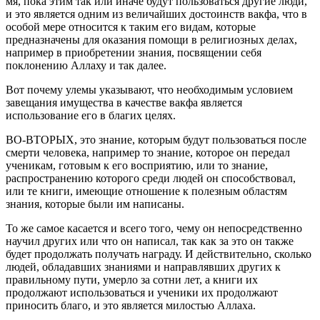
мя, пока этим так или иначе будут пользоваться другие люди,
и это является одним из величайших достоинств вакфа, что в
особой мере относится к таким его видам, которые
предназначены для оказания помощи в религиозных делах,
например в приобретении знания, посвящении себя
поклонению Аллаху и так далее.
Вот почему улемы указывают, что необходимым условием
завещания имущества в качестве вакфа является
использование его в благих целях.
ВО-ВТОРЫХ, это знание, которым будут пользоваться после
смерти человека, например то знание, которое он передал
ученикам, готовым к его восприятию, или то знание,
распространению кото­рого среди людей он способствовал,
или те книги, имеющие отно­шение к полезным областям
знания, которые были им написаны.
То же самое касается и всего того, чему он непосредственно
научил других или что он написал, так как за это он также
будет продолжать получать награду. И действительно, сколько
людей, обладавших знаниями и направлявших других к
правильному пу­ти, умерло за сотни лет, а книги их
продолжают использоваться и ученики их продолжают
приносить благо, и это является мило­стью Аллаха.