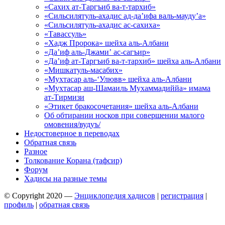
«Сахих ат-Таргъиб ва-т-тархиб»
«Сильсилятуль-ахадис ад-да’ифа валь-мауду’а»
«Сильсилятуль-ахадис ас-сахиха»
«Тавассуль»
«Хадж Пророка» шейха аль-Албани
«Да’иф аль-Джами’ ас-сагъир»
«Да’иф ат-Таргъиб ва-т-тархиб» шейха аль-Албани
«Мишкатуль-масабих»
«Мухтасар аль-‘Улювв» шейха аль-Албани
«Мухтасар аш-Шамаиль Мухаммадиййа» имама
ат-Тирмизи
«Этикет бракосочетания» шейха аль-Албани
Об обтирании носков при совершении малого
омовения/вудуъ/
Недостоверное в переводах
Обратная связь
Разное
Толкование Корана (тафсир)
Форум
Хадисы на разные темы
© Copyright 2020 —
Энциклопедия хадисов
|
регистрация
|
профиль
|
обратная связь
Wisteria Theme by
WPFriendship
⋅
Powered by
WordPress