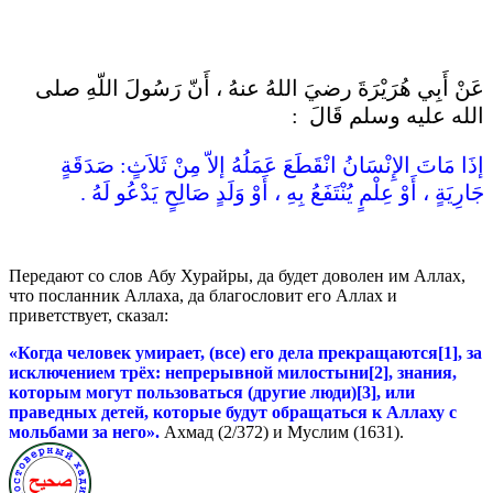
عَنْ أَبِي هُرَيْرَةَ رضيَ اللهُ عنهُ ، أَنّ رَسُولَ اللّهِ صلى
الله عليه وسلم قَالَ :
إذَا مَاتَ الإِنْسَانُ انْقَطَعَ عَمَلُهُ إلاّ مِنْ ثَلاَثٍ: صَدَقَةٍ
جَارِيَةٍ ، أَوْ عِلْمٍ يُنْتَفَعُ بِهِ ، أَوْ وَلَدٍ صَالِحٍ يَدْعُو لَهُ .
Передают со слов Абу Хурайры, да будет доволен им Аллах,
что посланник Аллаха, да благословит его Аллах и
приветствует, сказал:
«Когда человек умирает, (все) его дела прекращаются[1], за
исключением трёх: непрерыв­ной милостыни[2], знания,
которым могут пользоваться (другие люди)[3], или
праведных детей, которые будут обращаться к Ал­лаху с
мольбами за него».
Ахмад (2/372) и Муслим (1631).