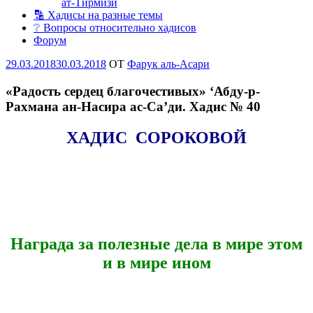
ат-Тирмизи
🔡 Хадисы на разные темы
❔ Вопросы относительно хадисов
Форум
Опубликовано
29.03.2018
30.03.2018
OT
Фарук аль-Асари
«Радость сердец благочестивых» ‘Абду-р-
Рахмана ан-Насира ас-Са’ди. Хадис № 40
ХАДИС СОРОКОВОЙ
Награда за полезные дела в мире этом
и в мире ином