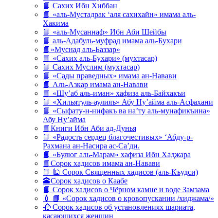
📘 Сахих Ибн Хиббан
📘 «аль-Мустадрак ‘аля сахихайн» имама аль-
Хакима
📘 «аль-Мусаннаф» Ибн Аби Шейбы
📘 аль-Адабуль-муфрад имама аль-Бухари
📘»Муснад аль-Баззар»
📘 «Сахих аль-Бухари» (мухтасар)
📘 Сахих Муслим (мухтасар)
📘 «Сады праведных» имама ан-Навави
📘 Аль-Азкар имама ан-Навави
📘 «Шу’аб аль-иман» хафиза аль-Байхакъи
📘 «Хильятуль-аулияъ» Абу Ну’айма аль-Асфахани
📘 «Сыфату-н-нифакъ ва на’ту аль-мунафикъина»
Абу Ну’айма
📘Книги Ибн Аби ад-Дунья
📘 «Радость сердец благочестивых» ‘Абду-р-
Рахмана ан-Насира ас-Са’ди.
📘 «Булюг аль-Марам» хафиза Ибн Хаджара
📘Сорок хадисов имама ан-Навави
📘 🕌 Сорок Священных хадисов (аль-Къудси)
🕋Сорок хадисов о Каабе
📘 Сорок хадисов о Чёрном камне и воде Замзама
💉 📘 «Сорок хадисов о кровопускании /хиджама/»
🥀 Сорок хадисов об установлениях шариата,
касающихся женщин