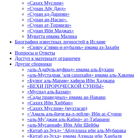
«Сахих Муслим»
«Сунан Абу Дауд»
«Сунан ад-Дарими»
«Сунан ан-Насаи».
«Сунан ат-Тирмизи»
«Сунан Ибн Маджах»
Муватта имама Малика
Биографии известных личностей в Исламе
«Сияру а’лями-н-нубаляъ» имама аз-Захаби
Вопросы и Ответы
Доступ к материалу ограничен
Другие сборники
«аль-Адабуль-муфрад» имама аль-Бухари
«аль-Мустадрак ‘аля сахихайн» имама аль-Хакима
«Булюг аль-Марам» хафиза Ибн Хаджара
«ВЕХИ ПРОРОЧЕСКОЙ СУННЫ»
«Муснад аль-Баззар»
«Сады праведных» имама ан-Навави
«Сахих Ибн Хиббан»
«Сахих Муслим» (мухтасар)
«‘Амаль аль-йаум ва-л-лейля» Ибн ас-Сунни
«аль-Му’джам аль-Кабир» ат-Табарани
«аль-Мусаннаф» Ибн Аби Шейбы
«Китаб аз-Зухд» ‘Абдуллаха ибн аль-Мубарака
«Китаб аз-Зухд» имама Ахмада ибн Ханбаля