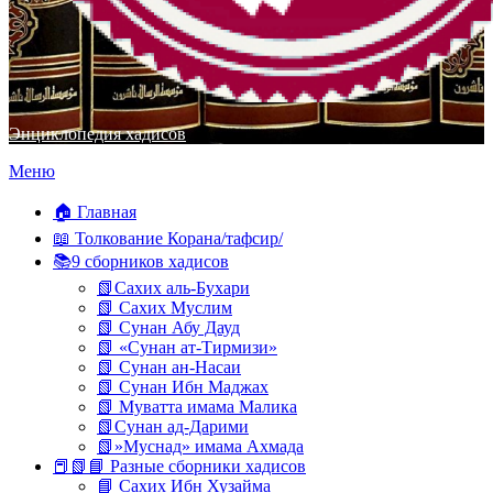
Энциклопедия хадисов
Перейти
Меню
к
содержимому
🏠 Главная
📖 Толкование Корана/тафсир/
📚9 сборников хадисов
📗Сахих аль-Бухари
📗 Сахих Муслим
📗 Сунан Абу Дауд
📗 «Сунан ат-Тирмизи»
📗 Сунан ан-Насаи
📗 Сунан Ибн Маджах
📗 Муватта имама Малика
📗Сунан ад-Дарими
📗»Муснад» имама Ахмада
📕📗📘 Разные сборники хадисов
📘 Сахих Ибн Хузайма