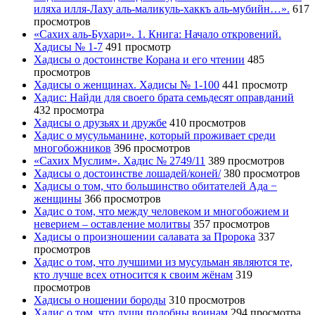
иляха илля-Лаху аль-маликуль-хаккъ аль-мубийн…».
617
просмотров
«Сахих аль-Бухари». 1. Книга: Начало откровений.
Хадисы № 1-7
491 просмотр
Хадисы о достоинстве Корана и его чтении
485
просмотров
Хадисы о женщинах. Хадисы № 1-100
441 просмотр
Хадис: Найди для своего брата семьдесят оправданий
432 просмотра
Хадисы о друзьях и дружбе
410 просмотров
Хадис о мусульманине, который проживает среди
многобожников
396 просмотров
«Сахих Муслим». Хадис № 2749/11
389 просмотров
Хадисы о достоинстве лошадей/коней/
380 просмотров
Хадисы о том, что большинство обитателей Ада −
женщины
366 просмотров
Хадис о том, что между человеком и многобожием и
неверием – оставление молитвы
357 просмотров
Хадисы о произношении салавата за Пророка
337
просмотров
Хадис о том, что лучшими из мусульман являются те,
кто лучше всех относится к своим жёнам
319
просмотров
Хадисы о ношении бороды
310 просмотров
Хадис о том, что души подобны воинам
294 просмотра