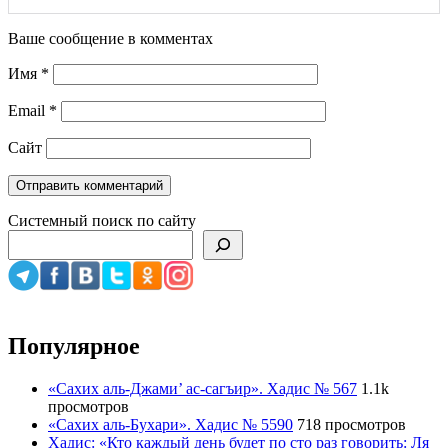
Ваше сообщение в комментах
Имя
*
Email
*
Сайт
Системный поиск по сайту
Популярное
«Сахих аль-Джами’ ас-сагъир». Хадис № 567
1.1k
просмотров
«Сахих аль-Бухари». Хадис № 5590
718 просмотров
Хадис: «Кто каждый день будет по сто раз говорить: Ля