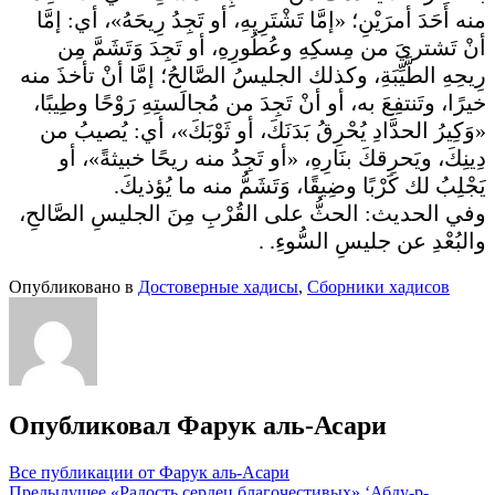
منه أَحَدَ أمرَيْنِ؛ «إمَّا تَشْتَرِيهِ، أو تَجِدُ رِيحَهُ»، أي: إمَّا
أنْ تَشتريَ من مِسكِهِ وعُطُورِهِ، أو تَجِدَ وَتَشَمَّ مِن
رِيحِهِ الطَّيِّبَةِ، وكذلك الجليسُ الصَّالحُ؛ إمَّا أنْ تأخذَ منه
خيرًا، وتَنتفِعَ به، أو أنْ تَجِدَ من مُجالَستِهِ رَوْحًا وطِيبًا،
«وَكِيرُ الحدَّادِ يُحْرِقُ بَدَنَكَ، أو ثَوْبَكَ»، أي: يُصيبُ من
دِينِكَ، ويَحرِقكَ بنَارِهِ، «أو تَجِدُ منه ريحًا خبيثةً»، أو
يَجْلِبُ لك كَرْبًا وضِيقًا، وَتَشَمُّ منه ما يُؤذيكَ.
وفي الحديث: الحثُّ على القُرْبِ مِنَ الجليسِ الصَّالحِ،
والبُعْدِ عن جليسِ السُّوءِ. .
Опубликовано в
Достоверные хадисы
,
Сборники хадисов
Опубликовал
Фарук аль-Асари
Все публикации от Фарук аль-Асари
Предыдущее
«Радость сердец благочестивых» ‘Абду-р-