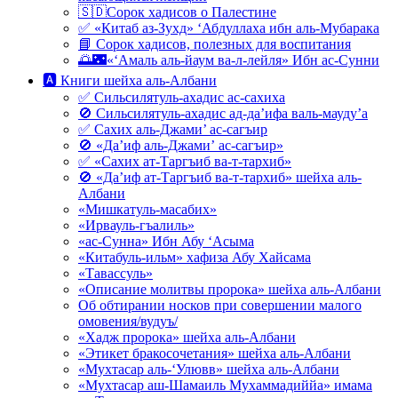
🇸🇩Сорок хадисов о Палестине
✅ «Китаб аз-Зухд» ‘Абдуллаха ибн аль-Мубарака
📘 Сорок хадисов, полезных для воспитания
🌅🌃«‘Амаль аль-йаум ва-л-лейля» Ибн ас-Сунни
🅰 Книги шейха аль-Албани
✅ Сильсилятуль-ахадис ас-сахиха
🚫 Сильсилятуль-ахадис ад-да’ифа валь-мауду’а
✅ Сахих аль-Джами’ ас-сагъир
🚫 «Да’иф аль-Джами’ ас-сагъир»
✅ «Сахих ат-Таргъиб ва-т-тархиб»
🚫 «Да’иф ат-Таргъиб ва-т-тархиб» шейха аль-
Албани
«Мишкатуль-масабих»
«Ирвауль-гъалиль»
«ас-Сунна» Ибн Абу ‘Асыма
«Китабуль-ильм» хафиза Абу Хайсама
«Тавассуль»
«Описание молитвы пророка» шейха аль-Албани
Об обтирании носков при совершении малого
омовения/вудуъ/
«Хадж пророка» шейха аль-Албани
«Этикет бракосочетания» шейха аль-Албани
«Мухтасар аль-‘Улювв» шейха аль-Албани
«Мухтасар аш-Шамаиль Мухаммадиййа» имама