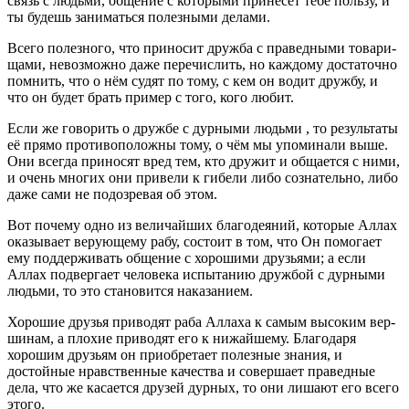
связь с людьми, об­щение с которыми принесёт тебе пользу, и
ты будешь заниматься полезными делами.
Всего полезного, что приносит дружба с праведными товари­
щами, невозможно даже перечислить, но каждому достаточно
помнить, что о нём судят по тому, с кем он водит дружбу, и
что он будет брать пример с того, кого любит.
Если же говорить о дружбе с дурными людьми , то результаты
её прямо противоположны тому, о чём мы упоминали выше.
Они всегда приносят вред тем, кто дружит и общается с ними,
и очень многих они привели к гибели либо сознательно, либо
даже сами не подозревая об этом.
Вот почему одно из величайших благодеяний, которые Аллах
оказывает верующему рабу, состоит в том, что Он помогает
ему поддерживать общение с хорошими друзьями; а если
Аллах под­вергает человека испытанию дружбой с дурными
людьми, то это становится наказанием.
Хорошие друзья приводят раба Аллаха к самым высоким вер­
шинам, а плохие приводят его к нижайшему. Благодаря
хорошим друзьям он приобретает полезные знания, и
достойные нравствен­ные качества и совершает праведные
дела, что же касается друзей дурных, то они лишают его всего
этого.