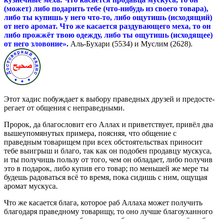
(может) либо подарить тебе (что-нибудь из своего товара),
либо ты купишь у него что-то, либо ощутишь (исходящий)
от него аромат. Что же касается раздувающего меха, то он
либо прожжёт твою одежду, либо ты ощутишь (ис­ходящее)
от него зловоние».
Аль-Бухари (5534) и Муслим (2628).
Этот хадис побуждает к выбору праведных друзей и предосте­
регает от общения с неправедными.
Пророк, да благословит его Аллах и приветствует, привёл два
вышеупомянутых примера, поясняя, что общение с
праведным товарищем при всех обстоятельствах при­носит
тебе выигрыш и благо, так как он подобен продавцу мускуса,
и ты получишь пользу от того, чем он обладает, либо получив
это в подарок, либо купив его товар; по меньшей же мере ты
будешь ра­доваться всё то время, пока сидишь с ним, ощущая
аромат мускуса.
Что же касается блага, которое раб Аллаха может получить
благодаря праведному товарищу, то оно лучше благоуханного