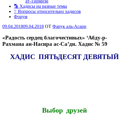
ат-Тирмизи
🔡 Хадисы на разные темы
❔ Вопросы относительно хадисов
Форум
Опубликовано
09.04.2018
09.04.2018
OT
Фарук аль-Асари
«Радость сердец благочестивых» ‘Абду-р-
Рахмана ан-Насира ас-Са’ди. Хадис № 59
ХАДИС ПЯТЬДЕСЯТ ДЕВЯТЫЙ
Выбор друзей