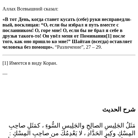
Аллах Всевышний сказал:
«
В тот День, когда станет кусать (себе) руки несправедли­
вый, восклицая: “О, если бы избрал я путь вместе с
посланни­ком! О, горе мне! О, если бы не брал я себе в
друзья тако­го-то! Он увёл меня от Поминания[1] после
того, как оно пришло ко мне!” Шайтан (всегда) оставляет
человека без по­мощи».
“Различение”, 27 – 29.
[1] Имеется в виду Коран.
—
شرح الحديث
مَثَلُ الجَلِيسِ الصالِحِ والجَلِيسِ السُّوءِ ، كمَثَلِ صاحِبِ
المِسْكِ وكِيرِ الحَدَّادِ ، لا يَعْدِمُكَ من صاحِبِ المِسْكِ :