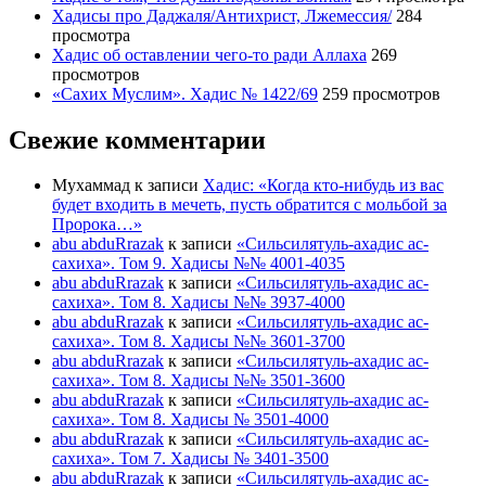
Хадисы про Даджаля/Антихрист, Лжемессия/
284
просмотра
Хадис об оставлении чего-то ради Аллаха
269
просмотров
«Сахих Муслим». Хадис № 1422/69
259 просмотров
Свежие комментарии
Мухаммад
к записи
Хадис: «Когда кто-нибудь из вас
будет входить в мечеть, пусть обратится с мольбой за
Пророка…»
abu abduRrazak
к записи
«Сильсилятуль-ахадис ас-
сахиха». Том 9. Хадисы №№ 4001-4035
abu abduRrazak
к записи
«Сильсилятуль-ахадис ас-
сахиха». Том 8. Хадисы №№ 3937-4000
abu abduRrazak
к записи
«Сильсилятуль-ахадис ас-
сахиха». Том 8. Хадисы №№ 3601-3700
abu abduRrazak
к записи
«Сильсилятуль-ахадис ас-
сахиха». Том 8. Хадисы №№ 3501-3600
abu abduRrazak
к записи
«Сильсилятуль-ахадис ас-
сахиха». Том 8. Хадисы № 3501-4000
abu abduRrazak
к записи
«Сильсилятуль-ахадис ас-
сахиха». Том 7. Хадисы № 3401-3500
abu abduRrazak
к записи
«Сильсилятуль-ахадис ас-