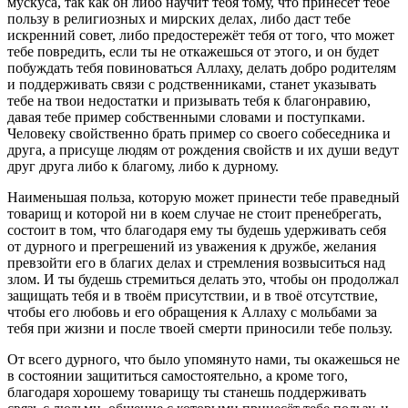
мускуса, так как он либо научит тебя тому, что принесёт тебе
пользу в религиозных и мирских делах, либо даст тебе
искренний совет, либо предостережёт тебя от того, что может
тебе повредить, если ты не откажешься от этого, и он будет
побуждать тебя повино­ваться Аллаху, делать добро родителям
и поддерживать связи с родственниками, станет указывать
тебе на твои недостатки и при­зывать тебя к благонравию,
давая тебе пример собственными сло­вами и поступками.
Человеку свойственно брать пример со своего собеседника и
друга, а присуще людям от рождения свойств и их души ведут
друг друга либо к благому, либо к дурному.
Наименьшая польза, которую может принести тебе праведный
товарищ и которой ни в коем случае не стоит пренебрегать,
состо­ит в том, что благодаря ему ты будешь удерживать себя
от дурно­го и прегрешений из уважения к дружбе, желания
превзойти его в благих делах и стремления возвыситься над
злом. И ты будешь стремиться делать это, чтобы он продолжал
защищать тебя и в твоём присутствии, и в твоё отсутствие,
чтобы его любовь и его об­ращения к Аллаху с мольбами за
тебя при жизни и после твоей смерти приносили тебе пользу.
От всего дурного, что было упомянуто нами, ты окажешься не
в состоянии защититься самостоятельно, а кроме того,
благодаря хо­рошему товарищу ты станешь поддерживать