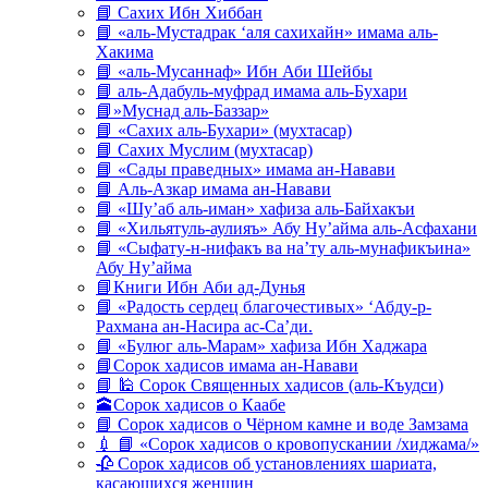
📘 Сахих Ибн Хиббан
📘 «аль-Мустадрак ‘аля сахихайн» имама аль-
Хакима
📘 «аль-Мусаннаф» Ибн Аби Шейбы
📘 аль-Адабуль-муфрад имама аль-Бухари
📘»Муснад аль-Баззар»
📘 «Сахих аль-Бухари» (мухтасар)
📘 Сахих Муслим (мухтасар)
📘 «Сады праведных» имама ан-Навави
📘 Аль-Азкар имама ан-Навави
📘 «Шу’аб аль-иман» хафиза аль-Байхакъи
📘 «Хильятуль-аулияъ» Абу Ну’айма аль-Асфахани
📘 «Сыфату-н-нифакъ ва на’ту аль-мунафикъина»
Абу Ну’айма
📘Книги Ибн Аби ад-Дунья
📘 «Радость сердец благочестивых» ‘Абду-р-
Рахмана ан-Насира ас-Са’ди.
📘 «Булюг аль-Марам» хафиза Ибн Хаджара
📘Сорок хадисов имама ан-Навави
📘 🕌 Сорок Священных хадисов (аль-Къудси)
🕋Сорок хадисов о Каабе
📘 Сорок хадисов о Чёрном камне и воде Замзама
💉 📘 «Сорок хадисов о кровопускании /хиджама/»
🥀 Сорок хадисов об установлениях шариата,
касающихся женщин