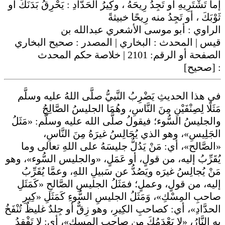
إما تَشْتَرِيهِ أو تَجِدُ رِيحَهُ ، وكِيرُ الحَدَّادِ : يَحْرِقُ بَدَنَكَ أو
ثَوْبَكَ ، أو تَجِدُ منه رِيحًا خبيثةً
الراوي :
أبو موسى الأشعري عبدالله بن
قيس
| المحدث :
البخاري
| المصدر :
صحيح البخاري
| خلاصة حكم المحدث
2101
الصفحة أو الرقم:
[صحيح]
:
في هذا الحديثِ يَضْرِبُ النَّبيُّ صلَّى اللهُ عليه وسلَّم
مَثَلًا لِصِنْفَيْنِ مِنَ النَّاسِ، وهُمَا الجليسُ الصَّالِحُ
والجليسُ السُّوء؛ فيقولُ صلَّى الله عليه وسلَّم: «مَثَلُ
الجَلِيسِ»، وهو الذي يُجَالِسُ غيرَهُ مِنَ النَّاسِ،
«الصَّالح»، أي: مَنْ يَدُلُّ جليسَهُ على اللهِ تعالى وما
يُقَرِّبُ إليه، من قولٍ، أو عَمَلٍ، «والجليس السُّوء»، وهو
مَنْ يُجالِسُ غيرَه ويَصُدُّ عن سَبيلِ اللهِ، وعمَّا يُقَرِّبُ
إليه، من قولٍ، وعملٍ؛ فمَثَلُ الجليسِ الصَّالحِ «كَمَثَلِ
صاحبِ المِسْكِ»، وَمَثَلُ الجليسِ السُّوءِ كَمَثَلِ «كِيرِ
الحدَّادِ»، أي: كصاحبِ الكِيرِ، وهو زِقٌّ أو جِلدٌ غليظٌ تُنْفَخُ
به النَّارُ، «لا يَعْدَمُكَ من صاحبِ المسكِ»، أي: لا تَفْقِدُ