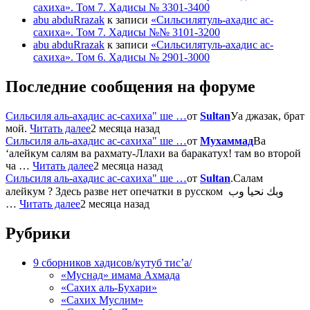
сахиха». Том 7. Хадисы № 3301-3400
abu abduRrazak
к записи
«Сильсилятуль-ахадис ас-
сахиха». Том 7. Хадисы №№ 3101-3200
abu abduRrazak
к записи
«Сильсилятуль-ахадис ас-
сахиха». Том 6. Хадисы № 2901-3000
Последние сообщения на форуме
Сильсиля аль-ахадис ас-сахиха" ше …
от
Sultan
Уа джазак, брат
мой.
Читать далее
2 месяца назад
Сильсиля аль-ахадис ас-сахиха" ше …
от
Мухаммад
Ва
‘алейкум салям ва рахмату-Ллахи ва баракатух! там во второй
ча …
Читать далее
2 месяца назад
Сильсиля аль-ахадис ас-сахиха" ше …
от
Sultan
.Салам
алейкум ? Здесь разве нет опечатки в русском وبك نحيا وب
…
Читать далее
2 месяца назад
Рубрики
9 сборников хадисов/кутуб тис’а/
«Муснад» имама Ахмада
«Сахих аль-Бухари»
«Сахих Муслим»