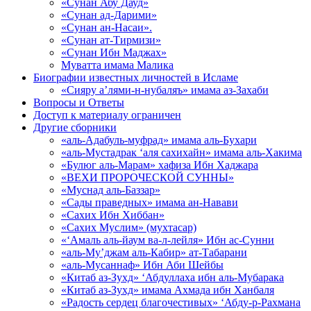
«Сунан Абу Дауд»
«Сунан ад-Дарими»
«Сунан ан-Насаи».
«Сунан ат-Тирмизи»
«Сунан Ибн Маджах»
Муватта имама Малика
Биографии известных личностей в Исламе
«Сияру а’лями-н-нубаляъ» имама аз-Захаби
Вопросы и Ответы
Доступ к материалу ограничен
Другие сборники
«аль-Адабуль-муфрад» имама аль-Бухари
«аль-Мустадрак ‘аля сахихайн» имама аль-Хакима
«Булюг аль-Марам» хафиза Ибн Хаджара
«ВЕХИ ПРОРОЧЕСКОЙ СУННЫ»
«Муснад аль-Баззар»
«Сады праведных» имама ан-Навави
«Сахих Ибн Хиббан»
«Сахих Муслим» (мухтасар)
«‘Амаль аль-йаум ва-л-лейля» Ибн ас-Сунни
«аль-Му’джам аль-Кабир» ат-Табарани
«аль-Мусаннаф» Ибн Аби Шейбы
«Китаб аз-Зухд» ‘Абдуллаха ибн аль-Мубарака
«Китаб аз-Зухд» имама Ахмада ибн Ханбаля
«Радость сердец благочестивых» ‘Абду-р-Рахмана