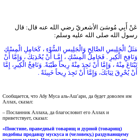
عَنْ أَبِي مُوسَىَ الأشعريّ رضي الله عنه قال: قال
رسول الله صلى الله عليه وسلم:
مَثَلُ الْجَلِيسِ الصَّالِحِ وَالْجَلِيسِ السُّوْءِ ، كَحَامِلِ الْمِسْكِ
وَنَافِخِ الْكِيرِ . فَحَامِلُ الْمِسْكِ ، إِمَّـا أَنْ يُحْذِيَكَ ، وَإِمَّا أَنْ
تَبْتَاعَ مِنْهُ ، وَإِمَّا أَنْ تَجِدَ مِنْهُ رِيحاً طَيّبَةً. وَنَافِخُ الْكِيرِ، إِمَّا
أَنْ يُحْرِقَ ثِيَابَكَ، وَإِمَّا أَنْ تَجِدَ رِيحاً خَبِيثَةً .
Сообщается, что Абу Муса аль-Аш’ари, да будет доволен им
Аллах, сказал:
– Посланник Аллаха, да благословит его Аллах и
приветствует, сказал:
«Поистине, праведный товарищ и дурной (товарищ)
подобны продавцу мускуса и (че­ловеку,) раздувающему
кузнечные меха. Что касается продав­ца мускуса, то он