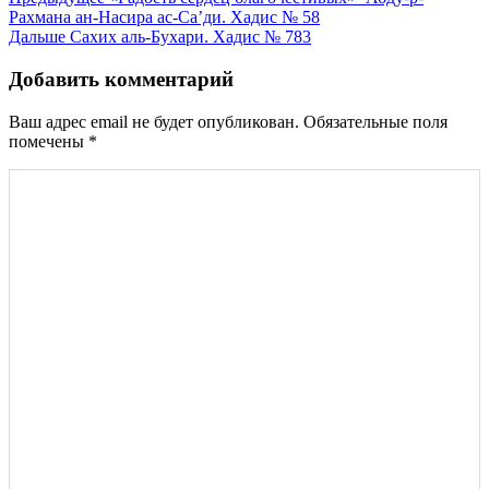
Навигация
Рахмана ан-Насира ас-Са’ди. Хадис № 58
по
Дальше
Сахих аль-Бухари. Хадис № 783
записям
Добавить комментарий
Ваш адрес email не будет опубликован.
Обязательные поля
помечены
*