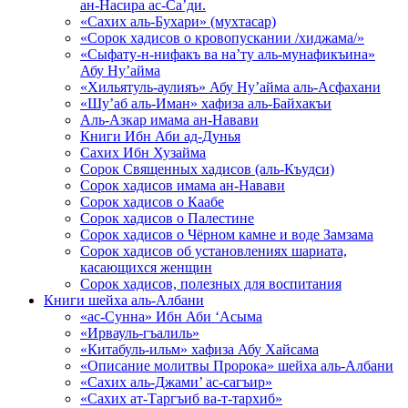
ан-Насира ас-Са’ди.
«Сахих аль-Бухари» (мухтасар)
«Сорок хадисов о кровопускании /хиджама/»
«Сыфату-н-нифакъ ва на’ту аль-мунафикъина»
Абу Ну’айма
«Хильятуль-аулияъ» Абу Ну’айма аль-Асфахани
«Шу’аб аль-Иман» хафиза аль-Байхакъи
Аль-Азкар имама ан-Навави
Книги Ибн Аби ад-Дунья
Сахих Ибн Хузайма
Сорок Священных хадисов (аль-Къудси)
Сорок хадисов имама ан-Навави
Сорок хадисов о Каабе
Сорок хадисов о Палестине
Сорок хадисов о Чёрном камне и воде Замзама
Сорок хадисов об установлениях шариата,
касающихся женщин
Сорок хадисов, полезных для воспитания
Книги шейха аль-Албани
«ас-Сунна» Ибн Аби ‘Асыма
«Ирвауль-гъалиль»
«Китабуль-ильм» хафиза Абу Хайсама
«Описание молитвы Пророка» шейха аль-Албани
«Сахих аль-Джами’ ас-сагъир»
«Сахих ат-Таргъиб ва-т-тархиб»