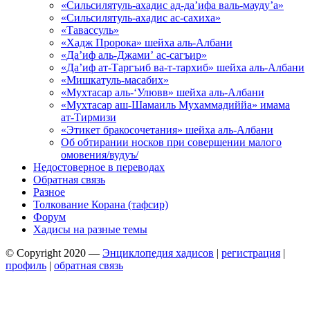
«Сильсилятуль-ахадис ад-да’ифа валь-мауду’а»
«Сильсилятуль-ахадис ас-сахиха»
«Тавассуль»
«Хадж Пророка» шейха аль-Албани
«Да’иф аль-Джами’ ас-сагъир»
«Да’иф ат-Таргъиб ва-т-тархиб» шейха аль-Албани
«Мишкатуль-масабих»
«Мухтасар аль-‘Улювв» шейха аль-Албани
«Мухтасар аш-Шамаиль Мухаммадиййа» имама
ат-Тирмизи
«Этикет бракосочетания» шейха аль-Албани
Об обтирании носков при совершении малого
омовения/вудуъ/
Недостоверное в переводах
Обратная связь
Разное
Толкование Корана (тафсир)
Форум
Хадисы на разные темы
© Copyright 2020 —
Энциклопедия хадисов
|
регистрация
|
профиль
|
обратная связь
Wisteria Theme by
WPFriendship
⋅
Powered by
WordPress