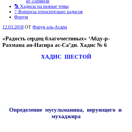
ат-Тирмизи
🔡 Хадисы на разные темы
❔ Вопросы относительно хадисов
Форум
Опубликовано
12.03.2018
OT
Фарук аль-Асари
«Радость сердец благочестивых» ‘Абду-р-
Рахмана ан-Насира ас-Са’ди. Хадис № 6
ХАДИС ШЕСТОЙ
Определение мусульманина,
верующего и
мухаджира