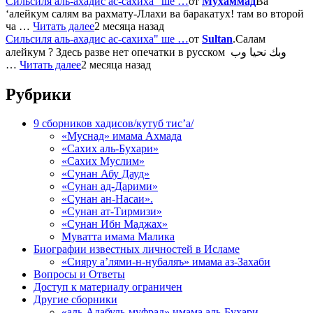
Сильсиля аль-ахадис ас-сахиха" ше …
от
Мухаммад
Ва
‘алейкум салям ва рахмату-Ллахи ва баракатух! там во второй
ча …
Читать далее
2 месяца назад
Сильсиля аль-ахадис ас-сахиха" ше …
от
Sultan
.Салам
алейкум ? Здесь разве нет опечатки в русском وبك نحيا وب
…
Читать далее
2 месяца назад
Рубрики
9 сборников хадисов/кутуб тис’а/
«Муснад» имама Ахмада
«Сахих аль-Бухари»
«Сахих Муслим»
«Сунан Абу Дауд»
«Сунан ад-Дарими»
«Сунан ан-Насаи».
«Сунан ат-Тирмизи»
«Сунан Ибн Маджах»
Муватта имама Малика
Биографии известных личностей в Исламе
«Сияру а’лями-н-нубаляъ» имама аз-Захаби
Вопросы и Ответы
Доступ к материалу ограничен
Другие сборники
«аль-Адабуль-муфрад» имама аль-Бухари