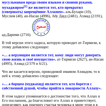
мусульманам вреда своим языком и своими руками,
[1]
мухаджиром
же является тот, кто прекратил
(совершать) запрещённое Аллахом».
аль-Бухари (10),
Муслим (40), ан-Насаи (4996), Абу Дауд (2481), Ахмад (2/191),
ад-Дарими (2716).
В той версии этого хадиса, которую приводит ат-Тирмизи, к
этому добавлено следующее:
«… а верующим является тот, кому люди могут доверить
свою жизнь и своё имущество».
ат-Тирмизи (2627), ан-Насаи
(4995), Ахмад (2/379 и 6/21).
Что же касается версии, приводимой имамом Ахмадом, то в
ней к этому добавлено следующее:
«… а борцом (муджахид) является тот, кто борется с
собственной душой, чтобы прийти к покорности Аллаху».
В этом хадисе упоминается о достоинстве того, что Аллах и
Его посланник, да благословит его Аллах и приветствует,
определяют, как причину счастья человека в мире этом и в