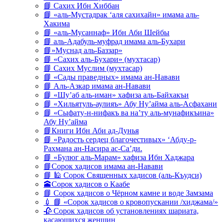
📘 Сахих Ибн Хиббан
📘 «аль-Мустадрак ‘аля сахихайн» имама аль-
Хакима
📘 «аль-Мусаннаф» Ибн Аби Шейбы
📘 аль-Адабуль-муфрад имама аль-Бухари
📘»Муснад аль-Баззар»
📘 «Сахих аль-Бухари» (мухтасар)
📘 Сахих Муслим (мухтасар)
📘 «Сады праведных» имама ан-Навави
📘 Аль-Азкар имама ан-Навави
📘 «Шу’аб аль-иман» хафиза аль-Байхакъи
📘 «Хильятуль-аулияъ» Абу Ну’айма аль-Асфахани
📘 «Сыфату-н-нифакъ ва на’ту аль-мунафикъина»
Абу Ну’айма
📘Книги Ибн Аби ад-Дунья
📘 «Радость сердец благочестивых» ‘Абду-р-
Рахмана ан-Насира ас-Са’ди.
📘 «Булюг аль-Марам» хафиза Ибн Хаджара
📘Сорок хадисов имама ан-Навави
📘 🕌 Сорок Священных хадисов (аль-Къудси)
🕋Сорок хадисов о Каабе
📘 Сорок хадисов о Чёрном камне и воде Замзама
💉 📘 «Сорок хадисов о кровопускании /хиджама/»
🥀 Сорок хадисов об установлениях шариата,
касающихся женщин