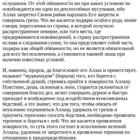
ослушания. От этой обязанности ни при каких условиях не
освобождается ни один из дееспособных мусульман, ибо
Аллах за­претил Своим рабам нарушать Его запреты и
совершать грехи. Что же касается хиджры особого рода, иначе
говоря, переселения из страны, в которой получило
распространение неверие, или того мес­та, где
придерживаются нововведений, в страну распространения
ислама и следования сунне, то она представляет собой часть
хидж­ры как общей обязанности, но не является обязательной
для всех без исключения, а становится таковой лишь при
наличии известных ус­ловий.
И, наконец, пророк, да благословит его Аллах и приветствует,
называет “муджахидом” (бор­цом) того, кто борется с
собственной душой, стремясь прийти к покорности Аллаху.
Поистине, душа, склонная к лени, старается уклониться от
совершения благих дел, велит совершать дурное и быстро
приходит в возбуждение под воздействием всевозможных
бедствий, а это значит, что для того, чтобы обязать её
неуклонно подчиняться Аллаху, удержать от грехов и
приучить терпеливо сносить бедствия, необходимо проявлять
терпение и бороться с ней. Что же касается проявления
покорности, то суть этого состо­ит в исполнении велений
Аллаха, удалении от запретного и прояв­лении терпения по
отношению к предопределённому.