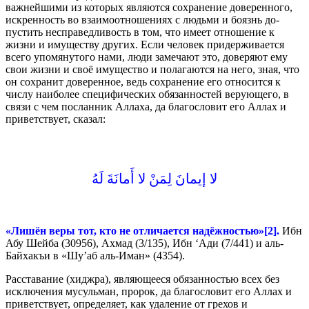
важнейшими из которых являются сохранение доверенного,
искренность во взаимоотношениях с людьми и боязнь до­
пустить несправедливость в том, что имеет отношение к
жизни и имуществу других. Если человек придерживается
всего упомяну­того нами, люди замечают это, доверяют ему
свои жизни и своё имущество и полагаются на него, зная, что
он сохранит доверен­ное, ведь сохранение его относится к
числу наиболее специфичес­ких обязанностей верующего, в
связи с чем посланник Аллаха, да благословит его Аллах и
приветствует, сказал:
لا إيمانَ لِمَنْ لا أَمانَةَ لَهُ
«Лишён веры тот, кто не отличается надёжностью»[2].
Ибн
Абу Шейба (30956), Ахмад (3/135), Ибн ‘Ади (7/441) и аль-
Байхакъи в «Шу’аб аль-Иман» (4354).
Расставание (хиджра), являющееся обязанностью всех без
исключения мусульман, пророк, да благословит его Аллах и
приветствует, определяет, как удаление от грехов и