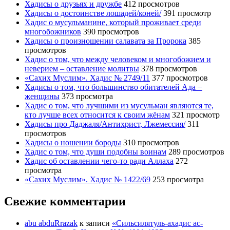
Хадисы о друзьях и дружбе
412 просмотров
Хадисы о достоинстве лошадей/коней/
391 просмотр
Хадис о мусульманине, который проживает среди
многобожников
390 просмотров
Хадисы о произношении салавата за Пророка
385
просмотров
Хадис о том, что между человеком и многобожием и
неверием – оставление молитвы
378 просмотров
«Сахих Муслим». Хадис № 2749/11
377 просмотров
Хадисы о том, что большинство обитателей Ада −
женщины
373 просмотра
Хадис о том, что лучшими из мусульман являются те,
кто лучше всех относится к своим жёнам
321 просмотр
Хадисы про Даджаля/Антихрист, Лжемессия/
311
просмотров
Хадисы о ношении бороды
310 просмотров
Хадис о том, что души подобны воинам
289 просмотров
Хадис об оставлении чего-то ради Аллаха
272
просмотра
«Сахих Муслим». Хадис № 1422/69
253 просмотра
Свежие комментарии
abu abduRrazak
к записи
«Сильсилятуль-ахадис ас-