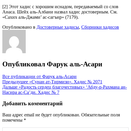
[2] Этот хадис с хорошим иснадом, передаваемый со слов
Анаса. Шейх аль-Албани назвал хадис достоверным. См.
«Сахих аль-Джами’ ас-сагъир» (7179).
Опубликовано в
Достоверные хадисы
,
Сборники хадисов
Опубликовал
Фарук аль-Асари
Все публикации от Фарук аль-Асари
Навигация
Предыдущее
«Сунан ат-Тирмизи». Хадис № 2071
Дальше
«Радость сердец благочестивых» ‘Абду-р-Рахмана ан-
по
Насира ас-Са’ди. Хадис № 7
записям
Добавить комментарий
Ваш адрес email не будет опубликован.
Обязательные поля
помечены
*