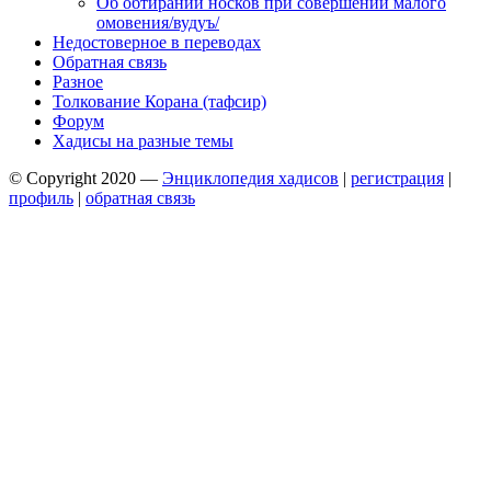
Об обтирании носков при совершении малого
омовения/вудуъ/
Недостоверное в переводах
Обратная связь
Разное
Толкование Корана (тафсир)
Форум
Хадисы на разные темы
© Copyright 2020 —
Энциклопедия хадисов
|
регистрация
|
профиль
|
обратная связь
Wisteria Theme by
WPFriendship
⋅
Powered by
WordPress