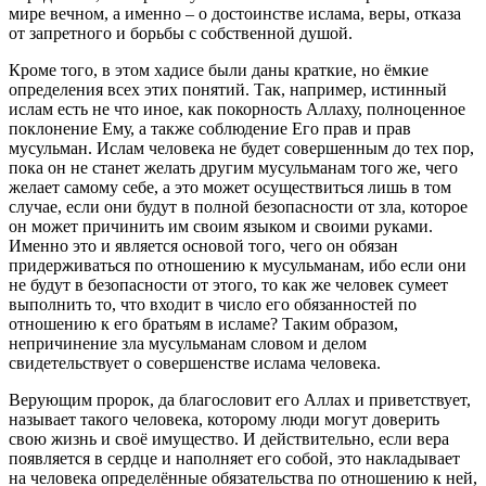
мире вечном, а именно – о достоинстве ислама, веры, отказа
от запретного и борьбы с собственной душой.
Кроме того, в этом хадисе были даны краткие, но ёмкие
опреде­ления всех этих понятий. Так, например, истинный
ислам есть не что иное, как покорность Аллаху, полноценное
поклонение Ему, а также соблюдение Его прав и прав
мусульман. Ислам человека не будет совершенным до тех пор,
пока он не станет желать другим му­сульманам того же, чего
желает самому себе, а это может осущест­виться лишь в том
случае, если они будут в полной безопасности от зла, которое
он может причинить им своим языком и своими рука­ми.
Именно это и является основой того, чего он обязан
придержи­ваться по отношению к мусульманам, ибо если они
не будут в безо­пасности от этого, то как же человек сумеет
выполнить то, что вхо­дит в число его обязанностей по
отношению к его братьям в исла­ме? Таким образом,
непричинение зла мусульманам словом и делом
свидетельствует о совершенстве ислама человека.
Верующим пророк, да благословит его Аллах и приветствует,
называет такого человека, которо­му люди могут доверить
свою жизнь и своё имущество. И действи­тельно, если вера
появляется в сердце и наполняет его собой, это накладывает
на человека определённые обязательства по отноше­нию к ней,