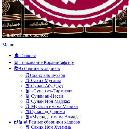
Энциклопедия хадисов
Перейти
Меню
к
содержимому
🏠 Главная
📖 Толкование Корана/тафсир/
📚9 сборников хадисов
📗Сахих аль-Бухари
📗 Сахих Муслим
📗 Сунан Абу Дауд
📗 «Сунан ат-Тирмизи»
📗 Сунан ан-Насаи
📗 Сунан Ибн Маджах
📗 Муватта имама Малика
📗Сунан ад-Дарими
📗»Муснад» имама Ахмада
📕📗📘 Разные сборники хадисов
📘 Сахих Ибн Хузайма