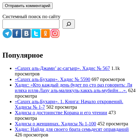
Системный поиск по сайту
Популярное
«Сахих аль-Джами’ ас-сагъир». Хадис № 567
1.1k
просмотров
«Сахих аль-Бухари». Хадис № 5590
697 просмотров
Хадис: «Кто каждый день будет по сто раз говорить: Ля
иляха илля-Лаху аль-маликуль-хаккъ аль-мубийн…».
624
просмотра
«Сахих аль-Бухари». 1. Книга: Начало откровений.
Хадисы № 1-7
502 просмотра
Хадисы о достоинстве Корана и его чтении
473
просмотра
Хадисы о женщинах. Хадисы № 1-100
452 просмотра
Хадис: Найди для своего брата семьдесят оправданий
426 просмотров