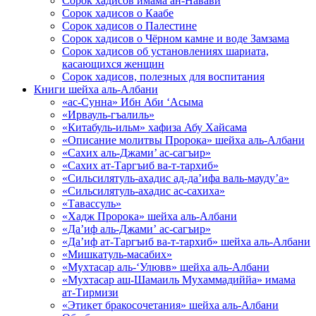
Сорок хадисов имама ан-Навави
Сорок хадисов о Каабе
Сорок хадисов о Палестине
Сорок хадисов о Чёрном камне и воде Замзама
Сорок хадисов об установлениях шариата,
касающихся женщин
Сорок хадисов, полезных для воспитания
Книги шейха аль-Албани
«ас-Сунна» Ибн Аби ‘Асыма
«Ирвауль-гъалиль»
«Китабуль-ильм» хафиза Абу Хайсама
«Описание молитвы Пророка» шейха аль-Албани
«Сахих аль-Джами’ ас-сагъир»
«Сахих ат-Таргъиб ва-т-тархиб»
«Сильсилятуль-ахадис ад-да’ифа валь-мауду’а»
«Сильсилятуль-ахадис ас-сахиха»
«Тавассуль»
«Хадж Пророка» шейха аль-Албани
«Да’иф аль-Джами’ ас-сагъир»
«Да’иф ат-Таргъиб ва-т-тархиб» шейха аль-Албани
«Мишкатуль-масабих»
«Мухтасар аль-‘Улювв» шейха аль-Албани
«Мухтасар аш-Шамаиль Мухаммадиййа» имама
ат-Тирмизи
«Этикет бракосочетания» шейха аль-Албани