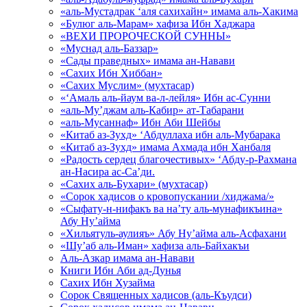
«аль-Мустадрак ‘аля сахихайн» имама аль-Хакима
«Булюг аль-Марам» хафиза Ибн Хаджара
«ВЕХИ ПРОРОЧЕСКОЙ СУННЫ»
«Муснад аль-Баззар»
«Сады праведных» имама ан-Навави
«Сахих Ибн Хиббан»
«Сахих Муслим» (мухтасар)
«‘Амаль аль-йаум ва-л-лейля» Ибн ас-Сунни
«аль-Му’джам аль-Кабир» ат-Табарани
«аль-Мусаннаф» Ибн Аби Шейбы
«Китаб аз-Зухд» ‘Абдуллаха ибн аль-Мубарака
«Китаб аз-Зухд» имама Ахмада ибн Ханбаля
«Радость сердец благочестивых» ‘Абду-р-Рахмана
ан-Насира ас-Са’ди.
«Сахих аль-Бухари» (мухтасар)
«Сорок хадисов о кровопускании /хиджама/»
«Сыфату-н-нифакъ ва на’ту аль-мунафикъина»
Абу Ну’айма
«Хильятуль-аулияъ» Абу Ну’айма аль-Асфахани
«Шу’аб аль-Иман» хафиза аль-Байхакъи
Аль-Азкар имама ан-Навави
Книги Ибн Аби ад-Дунья
Сахих Ибн Хузайма
Сорок Священных хадисов (аль-Къудси)