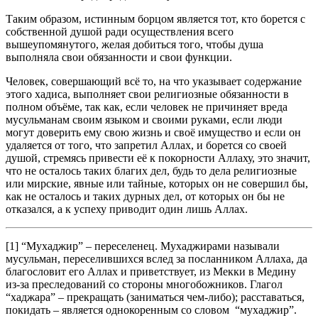
Таким образом, истинным борцом является тот, кто борется с
собственной душой ради осуществления всего
вышеупомянутого, желая добиться того, чтобы душа
выполняла свои обязанности и свои функции.
Человек, совершающий всё то, на что указывает содержание
этого хадиса, выполняет свои религиозные обязанности в
полном объёме, так как, если человек не причиняет вреда
мусульманам своим языком и своими руками, если люди
могут доверить ему свою жизнь и своё имущество и если он
удаляется от того, что за­претил Аллах, и борется со своей
душой, стремясь привести её к покорности Аллаху, это значит,
что не осталось таких благих дел, будь то дела религиозные
или мирские, явные или тайные, кото­рых он не совершил бы,
как не осталось и таких дурных дел, от которых он бы не
отказался, а к успеху приводит один лишь Ал­лах.
[1] “Мухаджир” – переселенец. Мухаджирами называли
мусульман, переселившихся вслед за посланником Аллаха, да
благословит его Аллах и приветствует, из Мекки в Медину
из-за преследований со стороны многобожников. Глагол
“хаджара” – прекращать (заниматься чем-либо); расставаться,
покидать – является однокоренным со словом “мухаджир”.