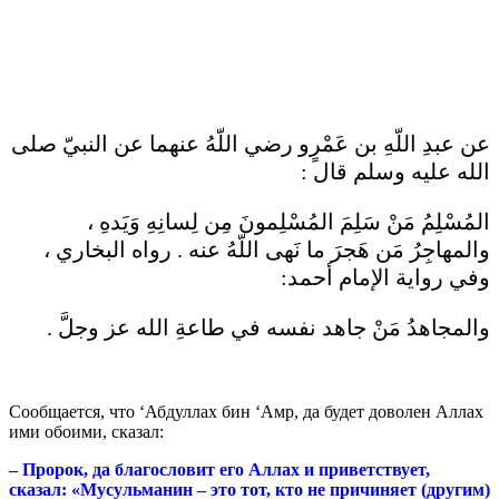
عن عبدِ اللّهِ بن عَمْرٍو رضي اللّهُ عنهما عن النبيّ صلى
الله عليه وسلم قال :
المُسْلِمُ مَنْ سَلِمَ المُسْلِمونَ مِن لِسانِهِ وَيَدهِ ،
والمهاجِرُ مَن هَجرَ ما نَهى اللّهُ عنه . رواه البخاري ،
وفي رواية الإمام أحمد:
والمجاهدُ مَنْ جاهد نفسه في طاعةِ الله عز وجلَّ .
Сообщается, что ‘Абдуллах бин ‘Амр, да будет доволен Аллах
ими обоими, сказал:
– Пророк, да благословит его Аллах и приветствует,
сказал:
«Мусульманин – это тот, кто не причиняет (другим)