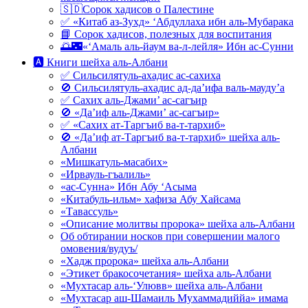
🇸🇩Сорок хадисов о Палестине
✅ «Китаб аз-Зухд» ‘Абдуллаха ибн аль-Мубарака
📘 Сорок хадисов, полезных для воспитания
🌅🌃«‘Амаль аль-йаум ва-л-лейля» Ибн ас-Сунни
🅰 Книги шейха аль-Албани
✅ Сильсилятуль-ахадис ас-сахиха
🚫 Сильсилятуль-ахадис ад-да’ифа валь-мауду’а
✅ Сахих аль-Джами’ ас-сагъир
🚫 «Да’иф аль-Джами’ ас-сагъир»
✅ «Сахих ат-Таргъиб ва-т-тархиб»
🚫 «Да’иф ат-Таргъиб ва-т-тархиб» шейха аль-
Албани
«Мишкатуль-масабих»
«Ирвауль-гъалиль»
«ас-Сунна» Ибн Абу ‘Асыма
«Китабуль-ильм» хафиза Абу Хайсама
«Тавассуль»
«Описание молитвы пророка» шейха аль-Албани
Об обтирании носков при совершении малого
омовения/вудуъ/
«Хадж пророка» шейха аль-Албани
«Этикет бракосочетания» шейха аль-Албани
«Мухтасар аль-‘Улювв» шейха аль-Албани
«Мухтасар аш-Шамаиль Мухаммадиййа» имама