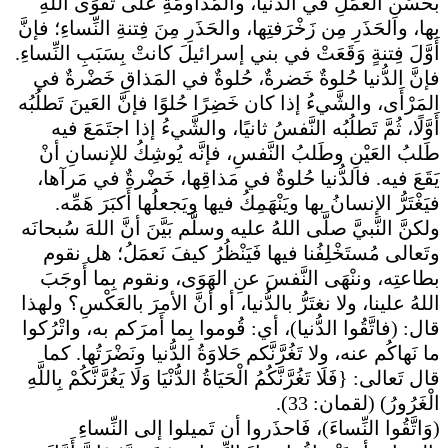
بحُسْنِ العَمَلِ في الدُّنيا، والمُداومَةِ على تَقْوَى اللهِ
بها، والحَذَرِ مِن زَخْرَفتِها، والحَذَرِ مِنَ فِتنةِ النِّساءِ؛ فإنَّ
أَوَّلَ فِتنةٍ وَقَعَتْ في بني إسرائيلَ كانتْ بِسَبَبِ النِّساءِ.
فإنَّ الدُّنيا حُلوةٌ خَضرةٌ، حُلوةٌ في المَذاقِ خَضْرةٌ في
المَرْأَى، والشَّيءُ إذا كان خَضِرًا حُلوًا فإنَّ العَينَ تَطلُبُه
أَوَّلًا، ثُمَّ تَطلُبُه النَّفسُ ثانيًا، والشَّيءُ إذا اجتَمَعَ فيه
طَلبُ العَيْنِ وطَلبُ النَّفسِ، فإنَّه يُوشِكُ للإنسانِ أنْ
يَقَعَ فيه. فالدُّنيا حُلوةٌ في مَذاقِها، خَضْرةٌ في مَرآها،
فيَغْتَرُّ الإنسانُ بها ويَنْهَمِكُ فيها ويَجعلُها أَكبَرَ هَمِّه.
ولكنَّ النَّبيَّ صلَّى اللهُ عليه وسلَّم بَيَّنَ أنَّ اللهَ سُبحانَه
وتَعالى مُستَخْلِفُنا فيها فَيَنْظُرُ كيفَ نَعمَلُ؛ هل نقوم
بطاعتِه، وننْهَى النَّفسَ عنِ الهَوَى، ونقوم بِما أَوجَبَ
اللهُ علينا، ولا نغتَرُّ بالدُّنيا، أو أنَّ الأمرَ بالعَكْسِ؟ ولهذا
قال: (فاتَّقُوا الدُّنيا)، أي: قُوموا بِما أَمرَكم به، واتْرُكوا
ما نَهاكُم عنه، ولا تَغُرَّنَّكم حَلاوَةُ الدُّنيا ونَضْرَتُها. كما
قال تَعالى: {فَلَا تَغُرَّنَّكُمُ الْحَيَاةُ الدُّنْيَا وَلَا يَغُرَّنَّكُمْ بِاللَّهِ
الْغَرُورُ) (لقمان: 33).
(وَاتَّقُوا النِّساءَ)، فَاحذَروا أن تَميلوا إلى النِّساءِ