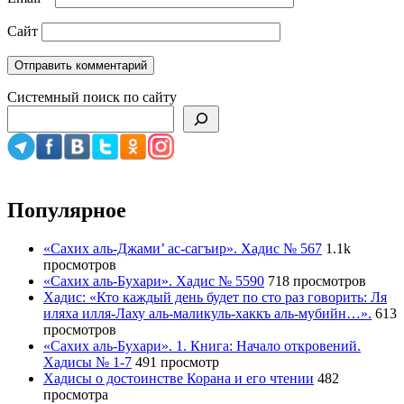
Сайт
Системный поиск по сайту
Популярное
«Сахих аль-Джами’ ас-сагъир». Хадис № 567
1.1k
просмотров
«Сахих аль-Бухари». Хадис № 5590
718 просмотров
Хадис: «Кто каждый день будет по сто раз говорить: Ля
иляха илля-Лаху аль-маликуль-хаккъ аль-мубийн…».
613
просмотров
«Сахих аль-Бухари». 1. Книга: Начало откровений.
Хадисы № 1-7
491 просмотр
Хадисы о достоинстве Корана и его чтении
482
просмотра