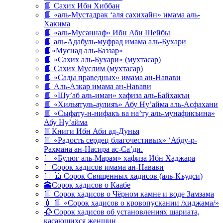
📘 Сахих Ибн Хиббан
📘 «аль-Мустадрак ‘аля сахихайн» имама аль-
Хакима
📘 «аль-Мусаннаф» Ибн Аби Шейбы
📘 аль-Адабуль-муфрад имама аль-Бухари
📘»Муснад аль-Баззар»
📘 «Сахих аль-Бухари» (мухтасар)
📘 Сахих Муслим (мухтасар)
📘 «Сады праведных» имама ан-Навави
📘 Аль-Азкар имама ан-Навави
📘 «Шу’аб аль-иман» хафиза аль-Байхакъи
📘 «Хильятуль-аулияъ» Абу Ну’айма аль-Асфахани
📘 «Сыфату-н-нифакъ ва на’ту аль-мунафикъина»
Абу Ну’айма
📘Книги Ибн Аби ад-Дунья
📘 «Радость сердец благочестивых» ‘Абду-р-
Рахмана ан-Насира ас-Са’ди.
📘 «Булюг аль-Марам» хафиза Ибн Хаджара
📘Сорок хадисов имама ан-Навави
📘 🕌 Сорок Священных хадисов (аль-Къудси)
🕋Сорок хадисов о Каабе
📘 Сорок хадисов о Чёрном камне и воде Замзама
💉 📘 «Сорок хадисов о кровопускании /хиджама/»
🥀 Сорок хадисов об установлениях шариата,
касающихся женщин