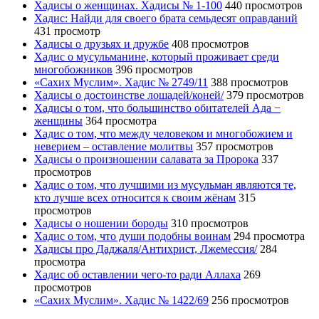
Хадисы о женщинах. Хадисы № 1-100
440 просмотров
Хадис: Найди для своего брата семьдесят оправданий
431 просмотр
Хадисы о друзьях и дружбе
408 просмотров
Хадис о мусульманине, который проживает среди
многобожников
396 просмотров
«Сахих Муслим». Хадис № 2749/11
388 просмотров
Хадисы о достоинстве лошадей/коней/
379 просмотров
Хадисы о том, что большинство обитателей Ада −
женщины
364 просмотра
Хадис о том, что между человеком и многобожием и
неверием – оставление молитвы
357 просмотров
Хадисы о произношении салавата за Пророка
337
просмотров
Хадис о том, что лучшими из мусульман являются те,
кто лучше всех относится к своим жёнам
315
просмотров
Хадисы о ношении бороды
310 просмотров
Хадис о том, что души подобны воинам
294 просмотра
Хадисы про Даджаля/Антихрист, Лжемессия/
284
просмотра
Хадис об оставлении чего-то ради Аллаха
269
просмотров
«Сахих Муслим». Хадис № 1422/69
256 просмотров