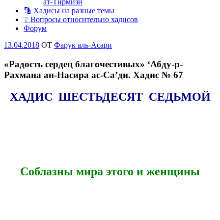
ат-Тирмизи
🔡 Хадисы на разные темы
❔ Вопросы относительно хадисов
Форум
Опубликовано
13.04.2018
OT
Фарук аль-Асари
«Радость сердец благочестивых» ‘Абду-р-
Рахмана ан-Насира ас-Са’ди. Хадис № 67
ХАДИС ШЕСТЬДЕСЯТ СЕДЬМОЙ
Соблазны мира этого и женщины