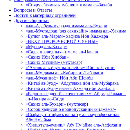
«Сияру а’лями-н-нубаляъ» имама аз-Захаби
Вопросы и Ответы
Доступ к материалу ограничен
Другие сборники
«аль-Адабуль-муфрад» имама аль-Бухари
«аль-Мустадрак ‘аля сахихайн» имама аль-Хакима
«Булюг аль-Марам» хафиза Ибн Хаджара
«ВЕХИ ПРОРОЧЕСКОЙ СУННЫ»
«Муснад аль-Баззар»
«Сады праведных» имама ан-Навави
«Сахих Ибн Хиббан»
«Сахих Муслим» (мухтасар)
«‘Амаль аль-йаум ва-л-лейля» Ибн ас-Сунни
«аль-Му’джам аль-Кабир» ат-Табарани
«аль-Мусаннаф» Ибн Аби Шейбы
«Китаб аз-Зухд» ‘Абдуллаха ибн аль-Мубарака
«Китаб аз-Зухд» имама Ахмада ибн Ханбаля
«Радость сердец благочестивых» ‘Абду-р-Рахмана
ан-Насира ас-Са’ди.
«Сахих аль-Бухари» (мухтасар)
«Сорок хадисов о кровопускании /хиджама/»
«Сыфату-н-нифакъ ва на’ту аль-мунафикъина»
Абу Ну’айма
«Хильятуль-аулияъ» Абу Ну’айма аль-Асфахани