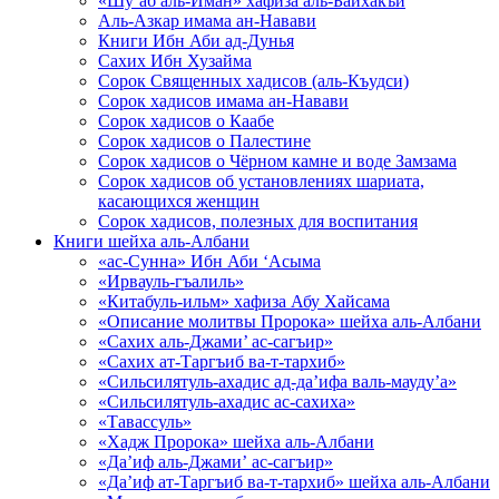
«Шу’аб аль-Иман» хафиза аль-Байхакъи
Аль-Азкар имама ан-Навави
Книги Ибн Аби ад-Дунья
Сахих Ибн Хузайма
Сорок Священных хадисов (аль-Къудси)
Сорок хадисов имама ан-Навави
Сорок хадисов о Каабе
Сорок хадисов о Палестине
Сорок хадисов о Чёрном камне и воде Замзама
Сорок хадисов об установлениях шариата,
касающихся женщин
Сорок хадисов, полезных для воспитания
Книги шейха аль-Албани
«ас-Сунна» Ибн Аби ‘Асыма
«Ирвауль-гъалиль»
«Китабуль-ильм» хафиза Абу Хайсама
«Описание молитвы Пророка» шейха аль-Албани
«Сахих аль-Джами’ ас-сагъир»
«Сахих ат-Таргъиб ва-т-тархиб»
«Сильсилятуль-ахадис ад-да’ифа валь-мауду’а»
«Сильсилятуль-ахадис ас-сахиха»
«Тавассуль»
«Хадж Пророка» шейха аль-Албани
«Да’иф аль-Джами’ ас-сагъир»
«Да’иф ат-Таргъиб ва-т-тархиб» шейха аль-Албани