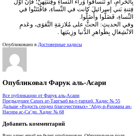
بِالحَرامِ، أو تَنْساقُوا وَراءَ النِّساءِ وفِتنَتِهنَّ؛ فإنَّ أَوَّلَ
فِتنةِ بَني إسرائيلَ كانت في النِّساءِ، فافْتَتَنُوا في
النِّساءِ، فَضَلُّوا وأَضَلُّوا.
وفي الحديثِ: الحثُّ على مُلازمَةِ التَّقوَى، وعَدمِ
الانْشِغالِ بِظَواهرِ الدُّنيا وزِينَتِها .
Опубликовано в
Достоверные хадисы
Опубликовал
Фарук аль-Асари
Все публикации от Фарук аль-Асари
Навигация
Предыдущее
Сахих ат-Таргъиб ва-т-тархиб. Хадис № 55
Дальше
«Радость сердец благочестивых» ‘Абду-р-Рахмана ан-
по
Насира ас-Са’ди. Хадис № 68
записям
Добавить комментарий
Ваш адрес email не будет опубликован.
Обязательные поля