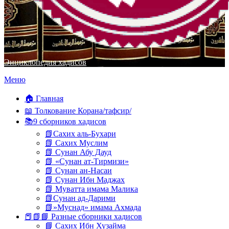
Энциклопедия хадисов
Перейти
Меню
к
содержимому
🏠 Главная
📖 Толкование Корана/тафсир/
📚9 сборников хадисов
📗Сахих аль-Бухари
📗 Сахих Муслим
📗 Сунан Абу Дауд
📗 «Сунан ат-Тирмизи»
📗 Сунан ан-Насаи
📗 Сунан Ибн Маджах
📗 Муватта имама Малика
📗Сунан ад-Дарими
📗»Муснад» имама Ахмада
📕📗📘 Разные сборники хадисов
📘 Сахих Ибн Хузайма