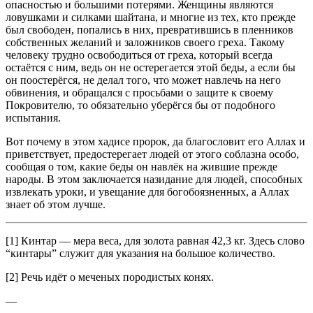
опасностью и большими потеря­ми. Женщины являются
ловушками и силками шайтана, и многие из тех, кто прежде
был свободен, попались в них, превратившись в пленников
собственных желаний и заложников своего греха. Тако­му
человеку трудно освободиться от греха, который всегда
остаёт­ся с ним, ведь он не остерегается этой беды, а если бы
он поосте­рёгся, не делал того, что может навлечь на него
обвинения, и обра­щался с просьбами о защите к своему
Покровителю, то обязатель­но уберёгся бы от подобного
испытания.
Вот почему в этом хадисе пророк, да благословит его Аллах и
приветствует, предостерегает лю­дей от этого соблазна особо,
сообщая о том, какие беды он навлёк на жившие прежде
народы. В этом заключается назидание для лю­дей, способных
извлекать уроки, и увещание для богобоязненных, а Аллах
знает об этом лучше.
[1] Кинтар — мера веса, для золота равная 42,3 кг. Здесь слово
“кинтары” служит для указания на большое количество.
[2] Речь идёт о меченых породистых конях.
—