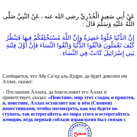
عَنْ أَبِي سَعِيدٍ الْخُدْرِيِّ رضي الله عنه ، عَنْ النَّبِيِّ صَلَّى
اللَّهُ عَلَيْهِ وَسَلَّمَ قَالَ :
إِنَّ الدُّنْيَا حُلْوَةٌ خَضِرَةٌ وَإِنَّ اللَّهَ مُسْتَخْلِفُكُمْ فِيهَا فَيَنْظُرُ
كَيْفَ تَعْمَلُونَ فَاتَّقُوا الدُّنْيَا وَاتَّقُوا النِّسَاءَ فَإِنَّ أَوَّلَ فِتْنَةِ
بَنِي إِسْرَائِيلَ كَانَتْ فِي النِّسَاءِ .
Сообщается, что Абу Са‘ид аль-Худри, да будет доволен им
Аллах, сказал:
– Посланник Аллаха, да благословит его Аллах и
приветствует, сказал:
«Поистине, мир этот сладок и приятен,
и, поистине, Аллах оставляет вас в нём (Своими)
наместниками, чтобы посмотреть, как вы будете по­
ступать, так остерегайтесь же мира этого и остерегайтесь
жен­щин, ведь первый соблазн израильтян был связан с