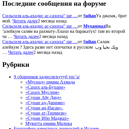
Последние сообщения на форуме
Сильсиля аль-ахадис ас-сахиха" ше …
от
Sultan
Уа джазак, брат
мой.
Читать далее
2 месяца назад
Сильсиля аль-ахадис ас-сахиха" ше …
от
Мухаммад
Ва
‘алейкум салям ва рахмату-Ллахи ва баракатух! там во второй
ча …
Читать далее
2 месяца назад
Сильсиля аль-ахадис ас-сахиха" ше …
от
Sultan
.Салам
алейкум ? Здесь разве нет опечатки в русском وبك نحيا وب
…
Читать далее
2 месяца назад
Рубрики
9 сборников хадисов/кутуб тис’а/
«Муснад» имама Ахмада
«Сахих аль-Бухари»
«Сахих Муслим»
«Сунан Абу Дауд»
«Сунан ад-Дарими»
«Сунан ан-Насаи».
«Сунан ат-Тирмизи»
«Сунан Ибн Маджах»
Муватта имама Малика
Биографии известных личностей в Исламе