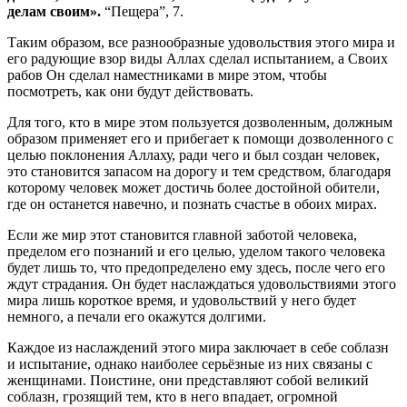
делам своим».
“Пещера”, 7.
Таким образом, все разнообразные удовольствия этого мира и
его радующие взор виды Аллах сделал испытанием, а Своих
рабов Он сделал наместниками в мире этом, чтобы
посмотреть, как они будут действовать.
Для того, кто в мире этом пользуется дозволенным, должным
образом применяет его и прибегает к помощи дозволенного с
це­лью поклонения Аллаху, ради чего и был создан человек,
это ста­новится запасом на дорогу и тем средством, благодаря
которому человек может достичь более достойной обители,
где он останется навечно, и познать счастье в обоих мирах.
Если же мир этот становится главной заботой человека,
преде­лом его познаний и его целью, уделом такого человека
будет лишь то, что предопределено ему здесь, после чего его
ждут страдания. Он будет наслаждаться удовольствиями этого
мира лишь короткое время, и удовольствий у него будет
немного, а печали его окажут­ся долгими.
Каждое из наслаждений этого мира заключает в себе соблазн
и испытание, однако наиболее серьёзные из них связаны с
женщина­ми. Поистине, они представляют собой великий
соблазн, грозящий тем, кто в него впадает, огромной