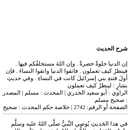
شرح الحديث
إن الدنيا حلوةٌ خضرةٌ . وإن اللهَ مستخلفُكم فيها .
فينظرُ كيف تعملون . فاتقوا الدنيا واتقوا النساءَ . فإن
أولَ فتنةِ بني إسرائيلَ كانت في النساءِ . وفي حديثِ
بشارٍ : لينظرْ كيف تعملون
الراوي :
أبو سعيد الخدري
| المحدث :
مسلم
| المصدر
صحيح مسلم
:
صحيح
| خلاصة حكم المحدث :
2742
الصفحة أو الرقم:
في هذا الحَديثِ يُوصِي النَّبيُّ صلَّى اللهُ عليه وسلَّم