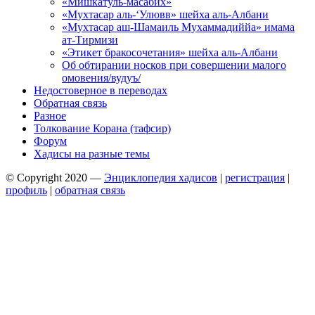
«Мишкатуль-масабих»
«Мухтасар аль-‘Улювв» шейха аль-Албани
«Мухтасар аш-Шамаиль Мухаммадиййа» имама
ат-Тирмизи
«Этикет бракосочетания» шейха аль-Албани
Об обтирании носков при совершении малого
омовения/вудуъ/
Недостоверное в переводах
Обратная связь
Разное
Толкование Корана (тафсир)
Форум
Хадисы на разные темы
© Copyright 2020 —
Энциклопедия хадисов
|
регистрация
|
профиль
|
обратная связь
Wisteria Theme by
WPFriendship
⋅
Powered by
WordPress