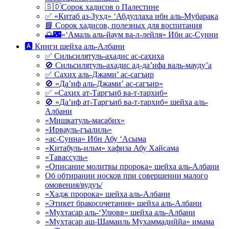
🇸🇩Сорок хадисов о Палестине
✅ «Китаб аз-Зухд» ‘Абдуллаха ибн аль-Мубарака
📘 Сорок хадисов, полезных для воспитания
🌅🌃«‘Амаль аль-йаум ва-л-лейля» Ибн ас-Сунни
🅰 Книги шейха аль-Албани
✅ Сильсилятуль-ахадис ас-сахиха
🚫 Сильсилятуль-ахадис ад-да’ифа валь-мауду’а
✅ Сахих аль-Джами’ ас-сагъир
🚫 «Да’иф аль-Джами’ ас-сагъир»
✅ «Сахих ат-Таргъиб ва-т-тархиб»
🚫 «Да’иф ат-Таргъиб ва-т-тархиб» шейха аль-
Албани
«Мишкатуль-масабих»
«Ирвауль-гъалиль»
«ас-Сунна» Ибн Абу ‘Асыма
«Китабуль-ильм» хафиза Абу Хайсама
«Тавассуль»
«Описание молитвы пророка» шейха аль-Албани
Об обтирании носков при совершении малого
омовения/вудуъ/
«Хадж пророка» шейха аль-Албани
«Этикет бракосочетания» шейха аль-Албани
«Мухтасар аль-‘Улювв» шейха аль-Албани
«Мухтасар аш-Шамаиль Мухаммадиййа» имама