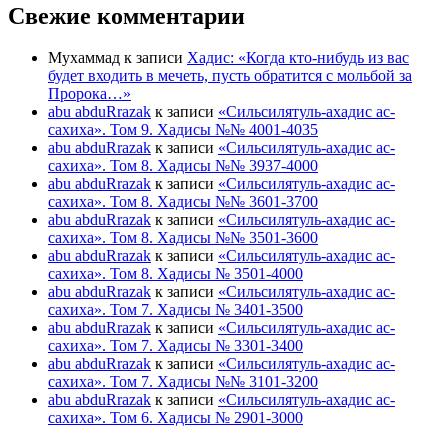
Свежие комментарии
Мухаммад
к записи
Хадис: «Когда кто-нибудь из вас
будет входить в мечеть, пусть обратится с мольбой за
Пророка…»
abu abduRrazak
к записи
«Сильсилятуль-ахадис ас-
сахиха». Том 9. Хадисы №№ 4001-4035
abu abduRrazak
к записи
«Сильсилятуль-ахадис ас-
сахиха». Том 8. Хадисы №№ 3937-4000
abu abduRrazak
к записи
«Сильсилятуль-ахадис ас-
сахиха». Том 8. Хадисы №№ 3601-3700
abu abduRrazak
к записи
«Сильсилятуль-ахадис ас-
сахиха». Том 8. Хадисы №№ 3501-3600
abu abduRrazak
к записи
«Сильсилятуль-ахадис ас-
сахиха». Том 8. Хадисы № 3501-4000
abu abduRrazak
к записи
«Сильсилятуль-ахадис ас-
сахиха». Том 7. Хадисы № 3401-3500
abu abduRrazak
к записи
«Сильсилятуль-ахадис ас-
сахиха». Том 7. Хадисы № 3301-3400
abu abduRrazak
к записи
«Сильсилятуль-ахадис ас-
сахиха». Том 7. Хадисы №№ 3101-3200
abu abduRrazak
к записи
«Сильсилятуль-ахадис ас-
сахиха». Том 6. Хадисы № 2901-3000