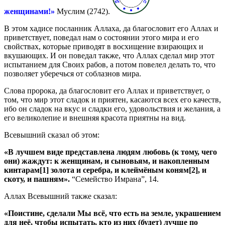
женщина­ми!»
Муслим (2742).
В этом хадисе посланник Аллаха, да благословит его Аллах и
приветствует, поведал нам о состо­янии этого мира и его
свойствах, которые приводят в восхищение взирающих и
вкушающих. И он поведал также, что Аллах сделал мир этот
испытанием для Своих рабов, а потом повелел делать то, что
позволяет уберечься от соблазнов мира.
Слова пророка, да благословит его Аллах и приветствует, о
том, что мир этот сладок и приятен, касаются всех его качеств,
ибо он сладок на вкус и сладки его, удовольствия и желания, а
его великолепие и внешняя красота приятны на вид.
Всевышний сказал об этом:
«
В лучшем виде представлена людям любовь (к тому, чего
они) жаждут: к женщинам, и сыновьям, и накопленным
кинта­рам[1] золота и серебра, и клеймёным коням[2], и
скоту, и паш­ням».
“Семейство Имрана”, 14.
Аллах Всевышний также сказал:
«
Поистине, сделали Мы всё, что есть на земле, украшением
для неё, чтобы испытать, кто из них (будет) лучше по