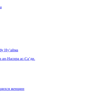
а
бу Ну’айма
а ан-Насира ас-Са’ди.
ающихся женщин