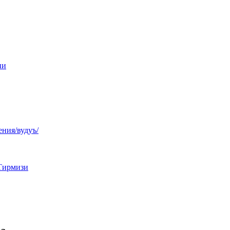
ни
ния/вудуъ/
Тирмизи