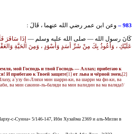
وعن ابن عمر رضي الله عنهما ، قَالَ :
983 –
كَانَ رسول الله — صلى الله عليه وسلم —
إِذَا سَافَرَ فَأ
عَلَيْكِ ، وَأعُوذُ بِكَ مِنْ شَرِّ أسَدٍ وَأسْوَدٍ ، وَمِنَ الحَيَّةِ وَالعَ ))
земля, мой Господь и твой Господь — Аллах; прибегаю к
ется! И прибегаю к Твоей
защите
[1]
от льва и чёрной
змеи
,
[2]
Ллаху, а`узу би-Лляхи мин шарри-ки, ва шарри ма фи-ки, ва
аби, ва мин сакини-ль-баляди ва мин валидин ва ма валяда!/
«Шарху-с-Сунна» 5/146-147, Ибн Хузайма 2369 и аль-Миззи в