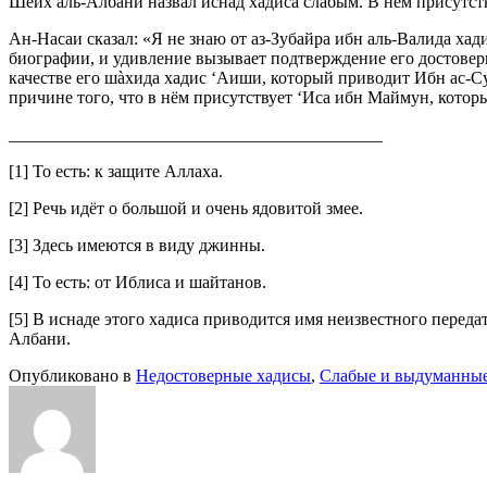
Шейх аль-Албани назвал иснад хадиса слабым. В нём присутству
Ан-Насаи сказал: «Я не знаю от аз-Зубайра ибн аль-Валида хад
биографии, и удивление вызывает подтверждение его достовер
качестве его шàхида хадис ‘Аиши, который приводит Ибн ас-Сунн
причине того, что в нём присутствует ‘Иса ибн Маймун, которы
___________________________________________
[1] То есть: к защите Аллаха.
[2] Речь идёт о большой и очень ядовитой змее.
[3] Здесь имеются в виду джинны.
[4] То есть: от Иблиса и шайтанов.
[5] В иснаде этого хадиса приводится имя неизвестного перед
Албани.
Опубликовано в
Недостоверные хадисы
,
Слабые и выдуманны