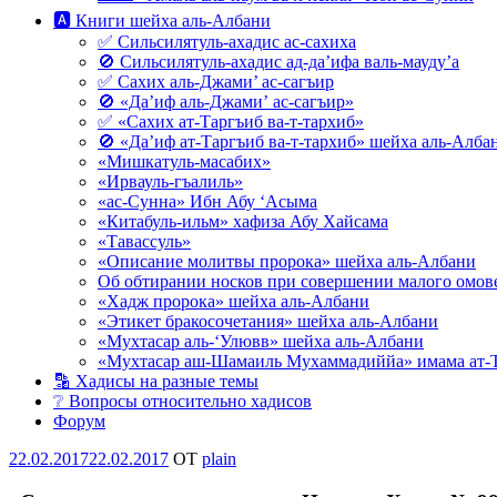
🅰 Книги шейха аль-Албани
✅ Сильсилятуль-ахадис ас-сахиха
🚫 Сильсилятуль-ахадис ад-да’ифа валь-мауду’а
✅ Сахих аль-Джами’ ас-сагъир
🚫 «Да’иф аль-Джами’ ас-сагъир»
✅ «Сахих ат-Таргъиб ва-т-тархиб»
🚫 «Да’иф ат-Таргъиб ва-т-тархиб» шейха аль-Алба
«Мишкатуль-масабих»
«Ирвауль-гъалиль»
«ас-Сунна» Ибн Абу ‘Асыма
«Китабуль-ильм» хафиза Абу Хайсама
«Тавассуль»
«Описание молитвы пророка» шейха аль-Албани
Об обтирании носков при совершении малого омове
«Хадж пророка» шейха аль-Албани
«Этикет бракосочетания» шейха аль-Албани
«Мухтасар аль-‘Улювв» шейха аль-Албани
«Мухтасар аш-Шамаиль Мухаммадиййа» имама ат-
🔡 Хадисы на разные темы
❔ Вопросы относительно хадисов
Форум
Опубликовано
22.02.2017
22.02.2017
OT
plain