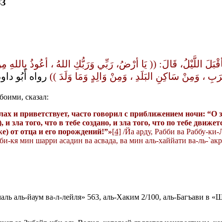
83
قْبَلَ اللَّيْلُ، قَالَ: (( يَا أرْضُ، رَبِّي وَرَبُّكِ اللهُ ، أعُوذُ بِاللهِ م
قْرَبِ ، وَمِنْ سَاكِنِ البَلَدِ ، وَمِنْ وَالِدٍ وَمَا وَلَدَ
رواه أَبُو دا .
боими, сказал:
лах и приветствует, часто говорил с приближением ночи: “О 
, и зла того, что в тебе создано, и зла того, что по тебе движ
же
) от отца и его
порождений
!”»
[4]
/Йа арду, Рабби ва Раббу-ки-
би-кя мин шарри асадин ва асвада, ва мин аль-хаййати ва-ль-`акр
маль аль-йаум ва-л-лейля» 563, аль-Хаким 2/100, аль-Багъави в 