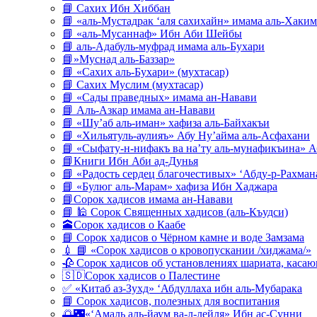
📘 Сахих Ибн Хиббан
📘 «аль-Мустадрак ‘аля сахихайн» имама аль-Хаким
📘 «аль-Мусаннаф» Ибн Аби Шейбы
📘 аль-Адабуль-муфрад имама аль-Бухари
📘»Муснад аль-Баззар»
📘 «Сахих аль-Бухари» (мухтасар)
📘 Сахих Муслим (мухтасар)
📘 «Сады праведных» имама ан-Навави
📘 Аль-Азкар имама ан-Навави
📘 «Шу’аб аль-иман» хафиза аль-Байхакъи
📘 «Хильятуль-аулияъ» Абу Ну’айма аль-Асфахани
📘 «Сыфату-н-нифакъ ва на’ту аль-мунафикъина» А
📘Книги Ибн Аби ад-Дунья
📘 «Радость сердец благочестивых» ‘Абду-р-Рахман
📘 «Булюг аль-Марам» хафиза Ибн Хаджара
📘Сорок хадисов имама ан-Навави
📘 🕌 Сорок Священных хадисов (аль-Къудси)
🕋Сорок хадисов о Каабе
📘 Сорок хадисов о Чёрном камне и воде Замзама
💉 📘 «Сорок хадисов о кровопускании /хиджама/»
🥀 Сорок хадисов об установлениях шариата, кас
🇸🇩Сорок хадисов о Палестине
✅ «Китаб аз-Зухд» ‘Абдуллаха ибн аль-Мубарака
📘 Сорок хадисов, полезных для воспитания
🌅🌃«‘Амаль аль-йаум ва-л-лейля» Ибн ас-Сунни