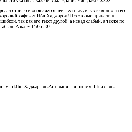
 на это указал аз-Захаби. См. «Да’иф Аби Дауд» 2/323.
едал от него и он является неизвестным, как это видно из его
он хороший хафизом Ибн Хаджаром! Некоторые привели в
ибкой, так как его текст другой, а иснад слабый, а также по
таб аль-Азкар» 1/506-507.
верным, а Ибн Хаджар аль-Аскалани – хорошим. Шейх аль-