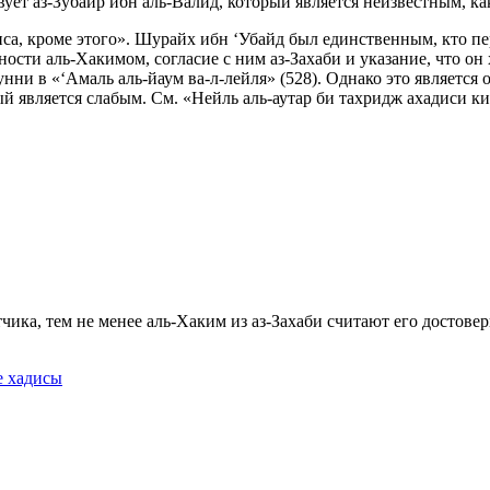
ет аз-Зубайр ибн аль-Валид, который является неизвестным, как
иса, кроме этого». Шурайх ибн ‘Убайд был единственным, кто пер
ности аль-Хакимом, согласие с ним аз-Захаби и указание, что 
и в «‘Амаль аль-йаум ва-л-лейля» (528). Однако это является ош
й является слабым. См. «Нейль аль-аутар би тахридж ахадиси ки
атчика, тем не менее аль-Хаким из аз-Захаби считают его досто
е хадисы