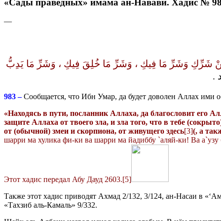
«Сады праведных» имама ан-Навави. Хадис № 9
—
ِنْ شَرِّكِ وَشَرِّ مَا فِيكِ ، وَشَرِّ مَا خُلِقَ
فِيكِ ، وَشَرِّ مَا يَدِبُّ
ود
983 –
Сообщается, что Ибн Умар, да будет доволен Аллах ими о
«Находясь в пути, посланник Аллаха, да благословит его Ал
защите Аллаха от твоего зла, и зла того, что в тебе (сокрыто)
от (обычной) змеи и скорпиона, от живущего
здесь
[3]
(,
а
так
шарри ма хулика фи-ки ва шарри ма йадиббу `аляй-ки! Ва а`узу 
Этот хадис передал Абу Дауд 2603.[5]
Также этот хадис приводят Ахмад 2/132, 3/124, ан-Насаи в «‘А
«Тахзиб аль-Камаль» 9/332.