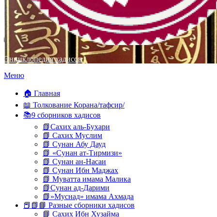
Энциклопедия хадисов
Перейти
Меню
к
содержимому
🏠 Главная
📖 Толкование Корана/тафсир/
📚9 сборников хадисов
📗Сахих аль-Бухари
📗 Сахих Муслим
📗 Сунан Абу Дауд
📗 «Сунан ат-Тирмизи»
📗 Сунан ан-Насаи
📗 Сунан Ибн Маджах
📗 Муватта имама Малика
📗Сунан ад-Дарими
📗»Муснад» имама Ахмада
📕📗📘 Разные сборники хадисов
📘 Сахих Ибн Хузайма